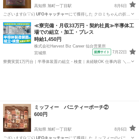
高知県 旭町一丁目駅
8月6日
ございます(⁠≧⁠▽⁠≦⁠)
UFOキャッチャー
にて獲得した クロミちゃんの折
り…
高知
高知市
旭町一丁目駅
その他
クロミ
≪寮完備・月収33万円・契約社員≫半導体工
場での組立・加工・プレス
時給1,450円
株式会社Harvest Biz Career 仙台営業所
7月22日
提携サイト
宮城県
寮費実質1万円台｜半導体装置の組立・検査｜未経験OK 仕事内容 ＼半
導体製造装置の組立・検査スタッフ／ 大手メーカー工場内で、半導体
宮城
その他
をつくるための装置を組み立てる仕事です。 タブレットや図面を確認
しながら、ドライバ...
ミッフィー バニティーポーチ②
600円
高知県 旭町一丁目駅
8月6日
ございます(⁠≧⁠▽⁠≦⁠)
UFOキャッチャー
にて獲得した ミッフィーのパニ