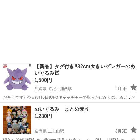
【新品】タグ付き‼️32cm大きいゲンガーのぬ
いぐるみ🧸
1,500円
沖縄県 てだこ浦西駅
8月5日
だそうです♪ 今日(8月5日)
UFOキャッチャー
で取ったばかりの、ぬいぐ
るみです…
沖縄
宜野湾市
てだこ浦西駅
おもちゃ
ぬいぐるみ まとめ売り
1,280円
奈良県 二上山駅
8月5日
ほとんどが
UFOキャッチャー
で取ったぬい… す。 但し、
UFOキャッ