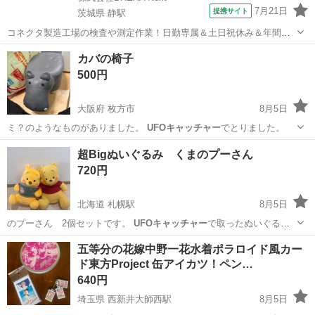
7月21日
提携サイト
茨城県 静駅
コネクタ製造工場の検査や測定作業！日勤専属＆土日祝休み＆年間休
日128日★クリーンルーム内作業★マイカー通勤OK＆無料駐車場あり
茨城
常陸大宮市
静駅
その他
カバの椅子
★就業先食堂利用可！日払い制度あり！《茨城県常陸大宮市》 人気の
500円
工場のお仕事 ◇コネクタ製造工...
大阪府 枚方市
8月5日
ミ？のようなものがありました。
UFOキャッチャー
でとりました。
大阪
枚方市
家具
UFOキャッチャー
超Bigぬいぐるみ くまのプーさん
720円
北海道 札幌駅
8月5日
のプーさん 2個セットです。
UFOキャッチャー
で取ったぬいぐるみ
です。 貰…
北海道
札幌市
札幌駅
おもちゃ
くまのプーさん
五等分の花嫁中野一花水着ポラロイド風カー
ド東方Project 缶アイカツ！ペン…
640円
埼玉県 西新井大師西駅
8月5日