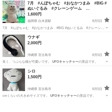
埼玉
所沢市
美容家電
7月 #んぽちゃむ #おなかつまみ #BIG #
ぬいぐるみ #クレーンゲーム …
1,600円
福岡県 白木原駅
8月5日
7月 #んぽちゃむ #おなかつまみ #BIG #ぬいぐるみ #クレーンゲ
ーム #ＵＦＯキャッチャー #景品 #大きい #ビッグ クレーンゲー
福岡
大野城市
白木原駅
おもちゃ
クレーンゲーム
ウナギ
ムの景品です おなかのお肉つまんで キュートなんぽちゃむ 収穫日
2,000円
2026年7...
沖縄県 宮古島市
8月5日
良く、つぶらな瞳が可愛いです。
UFOキャッチャー
の景品です。
沖縄
宮古島市
おもちゃ
ウナギ
シロ
1,500円
沖縄県 宮古島市
8月5日
cmくらいの大きめサイズです。
UFOキャッチャー
の景品です。
沖縄
宮古島市
おもちゃ
クレヨンしんちゃん