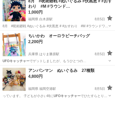
8月 #呪術廻戦 #ぬいぐるみ #伏黒恵 # #おす
タッフをお願いします! 目指せ!「おもてなし」のできる警備員! 具体的
わり #M #ラウンド…
には…? ・出入管理業務...
1,000円
福岡県 白木原駅
8月5日
8月 #呪術廻戦 #ぬいぐるみ #伏黒恵 # #おすわり #M #ラウンドワン
#クレーンゲーム #ＵＦＯキャッチャー #景品 かわいいサイズです #虎
福岡
大野城市
白木原駅
おもちゃ
呪術廻戦
ちいかわ オーロラビーチバッグ
杖悠仁 とご一緒にいかがですか？ 収穫日 2026年8月 タグ...
2,200円
兵庫県 はりま勝原駅
8月5日
UFOキャッチャー
でゲットしましたが、もうひとつの…
兵庫
姫路市
はりま勝原駅
その他
ちい
アンパンマン ぬいぐるみ 27種類
4,800円
福岡県 福岡空港駅
8月5日
っています。 子どもが小さい時に
UFOキャッチャー
でひたすらとりま
した。
福岡
糟屋郡
福岡空港駅
おもちゃ