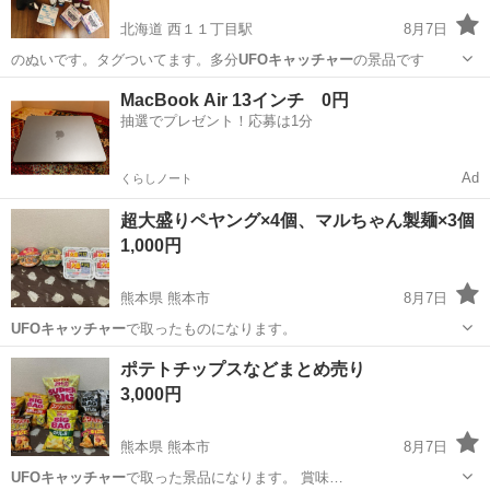
北海道 西１１丁目駅
8月7日
のぬいです。タグついてます。多分
UFOキャッチャー
の景品です
北海道
札幌市
西１１丁目駅
おもちゃ
ジョジョ
MacBook Air 13インチ 0円
抽選でプレゼント！応募は1分
Ad
くらしノート
超大盛りペヤング×4個、マルちゃん製麺×3個
1,000円
熊本県 熊本市
8月7日
UFOキャッチャー
で取ったものになります。
熊本
熊本市
食品
ペヤング
ポテトチップスなどまとめ売り
3,000円
熊本県 熊本市
8月7日
UFOキャッチャー
で取った景品になります。 賞味…