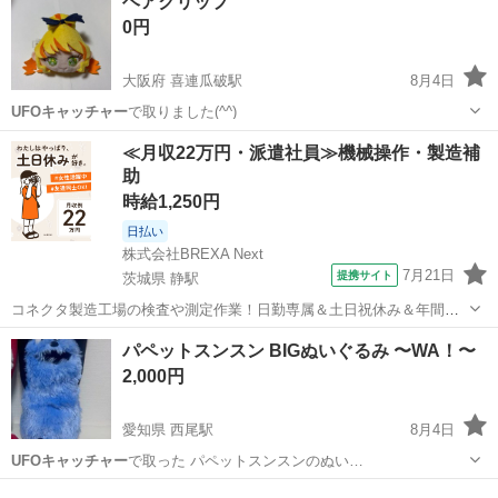
ヘアクリップ
0円
大阪府 喜連瓜破駅
8月4日
UFOキャッチャー
で取りました(^^)
大阪
大阪市
喜連瓜破駅
キッズ用品
≪月収22万円・派遣社員≫機械操作・製造補
助
時給1,250円
日払い
株式会社BREXA Next
7月21日
提携サイト
茨城県 静駅
コネクタ製造工場の検査や測定作業！日勤専属＆土日祝休み＆年間休
日128日★クリーンルーム内作業★マイカー通勤OK＆無料駐車場あり
茨城
常陸大宮市
静駅
その他
パペットスンスン BIGぬいぐるみ 〜WA！〜
★就業先食堂利用可！日払い制度あり！《茨城県常陸大宮市》 人気の
2,000円
工場のお仕事 ◇コネクタ製造工...
愛知県 西尾駅
8月4日
UFOキャッチャー
で取った パペットスンスンのぬい…
愛知
西尾市
西尾駅
おもちゃ