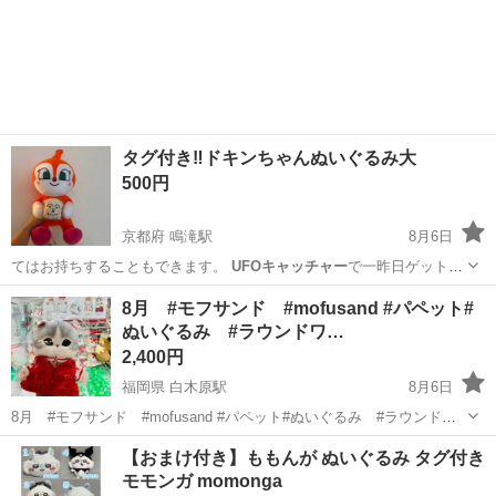
タグ付き‼️ドキンちゃんぬいぐるみ大
500円
京都府 鳴滝駅
8月6日
てはお持ちすることもできます。
UFOキャッチャー
で一昨日ゲットし
ました
京都
京都市
鳴滝駅
おもちゃ
8月 #モフサンド #mofusand #パペット#
ぬいぐるみ #ラウンドワ…
2,400円
福岡県 白木原駅
8月6日
8月 #モフサンド #mofusand #パペット#ぬいぐるみ #ラウンドワ
ン #コラボver. #クレーンゲーム #ＵＦＯキャッチャー #景品 全長約
福岡
大野城市
白木原駅
おもちゃ
ラウンドワン
【おまけ付き】ももんが ぬいぐるみ タグ付き
25センチ 袋入りです 収穫日 2026年8月 タグつき 獲得...
モモンガ momonga