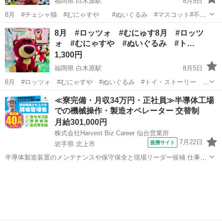
福岡県 白木原駅
8月5日
8月 #チェシャ猫 #むにゃすや #ぬいぐるみ #マスコット#不思
議の国のアリス #ラウンドワン #クレーンゲーム #ＵＦＯキャッチャ
福岡
大野城市
白木原駅
おもちゃ
ラウンドワン
8月 #ロッツォ #むにゅす8月 #ロッツ
ー #景品 不思議の国のアリスのチェシャ猫♡ #白うさぎ とご一緒に
ォ #むにゃすや #ぬいぐるみ #ト…
いかがですか？ ...
1,300円
福岡県 白木原駅
8月5日
8月 #ロッツォ #むにゃすや #ぬいぐるみ #トイ・ストーリー #
ラウンドワン #クレーンゲーム #ＵＦＯキャッチャー #景品 残念なが
福岡
大野城市
白木原駅
おもちゃ
ラウンドワン
≪寮完備・月収34万円・正社員≫半導体工場
ら いちごの香りはしませんが 抱きしめたくなるロッツォです♡ 収穫
での機械操作・製造オペレーター 交替制
日 2026年...
月給301,000円
株式会社Harvest Biz Career 仙台営業所
7月22日
提携サイト
岩手県 北上市
半導体製造装置のメンテナンスや保守保全と現場リーダー候補 仕事内
容 ＼フラッシュメモリの製造を行う工場で半導体製造装置の保守・点
岩手
北上市
その他
検のお仕事／ 【主な業務】 フラッシュメモリなどに使用される「半導
体」。 その半導体を...