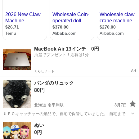
MacBook Air 13インチ 0円
抽選でプレゼント！応募は1分
Ad
くらしノート
パンダのリュック
80円
北海道 南平岸駅
8月7日
ＵＦＯキャッチャーの景品で、自宅で保管していました。 自宅まで取
りに来てくださる方に、お譲り致します。 よろしくお願い致します。
北海道
札幌市
南平岸駅
バッグ
ぬい
0円