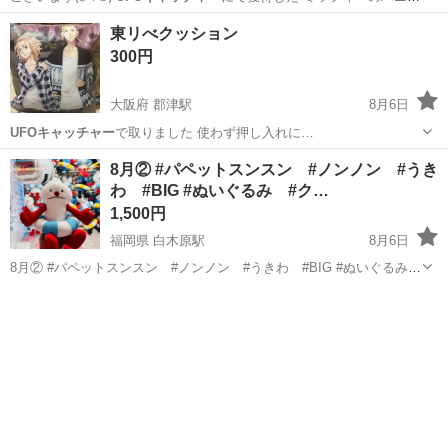
テ…
高知
高知市
旭町一丁目駅
その他
ミッフィー
東リべクッション
300円
大阪府 郡津駅
8月6日
UFOキャッチャー
で取りました 使わず押し入れに…
大阪
交野市
郡津駅
ソファ
UFOキャッチャー
8月② #パペットスンスン #ノンノン #うき
わ #BIG #ぬいぐるみ #ク…
1,500円
福岡県 白木原駅
8月6日
8月② #パペットスンスン #ノンノン #うきわ #BIG #ぬいぐるみ
#クレーンゲーム #ＵＦＯキャッチャー #景品 #大きい #ビッグ
福岡
大野城市
白木原駅
おもちゃ
クレーンゲーム
クレーンゲームの景品です この夏にぴったり！ 涼しげでかわいいノン
ノン 収穫...