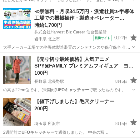
チャー
で取ってから…
奈良
香芝市
二上山駅
おもちゃ
≪寮無料・月収34.5万円・派遣社員≫半導体
工場での機械操作・製造オペレーター…
時給1,700円
株式会社Harvest Biz Career 仙台営業所
7月22日
提携サイト
岩手県 北上市
大手メーカー工場での半導体製造装置のメンテナンスや保守保全 仕事
内容 ＼フラッシュメモリの製造を行う工場で半導体製造装置の保守・
岩手
北上市
その他
【売り切り最終価格】人気アニメ
点検のお仕事／ 新工場新設に伴い、請負現場の立ち上げを行います！
SPY✖️FAMILY プレミアムフィギュア ヨ…
※立ち上げ時期目安：2...
100円
長野県 北長野駅
8月5日
の高さ22cm位です。(未開封)
UFOキャッチャー
で取ったものです。
少々箱にスレキ…
長野
長野市
北長野駅
その他
SPY
【値下げしました】毛穴クリーナー
200円
埼玉県 所沢市
8月5日
2週間前に
UFOキャッチャー
で獲得しました。 中身の写…