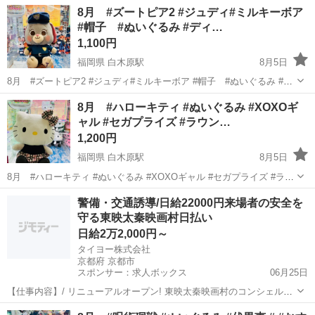
8月 #ズートピア2 #ジュディ#ミルキーボア
#帽子 #ぬいぐるみ #ディ…
1,100円
福岡県 白木原駅
8月5日
8月 #ズートピア2 #ジュディ#ミルキーボア #帽子 #ぬいぐるみ #デ
ィズニー#Disney #クレーンゲーム #ＵＦＯキャッチャー #景品#ラウン
福岡
大野城市
白木原駅
おもちゃ
クレーンゲーム
8月 #ハローキティ #ぬいぐるみ #XOXOギ
ドワン クレーンゲームの景品です フェルト生地でふわもこ かわい
ャル #セガプライズ #ラウン…
い...
1,200円
福岡県 白木原駅
8月5日
8月 #ハローキティ #ぬいぐるみ #XOXOギャル #セガプライズ #ラウ
ンドワン #クレーンゲーム #ＵＦＯキャッチャー #景品 #大きい #ビッ
福岡
大野城市
白木原駅
おもちゃ
セガプライズ
警備・交通誘導/日給22000円来場者の安全を
グ クレーンゲーム景品 エモカワです 収穫日 2026年8月 タグ...
守る東映太秦映画村日払い
日給2万2,000円～
タイヨー株式会社
京都府 京都市
スポンサー：求人ボックス
06月25日
【仕事内容】/ リニューアルオープン! 東映太秦映画村のコンシェルジ
ュ! お仕事内容 リニューアルオープンする東映太秦映画村での 警備ス
アルバイト・パート