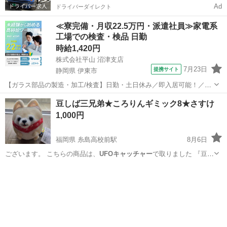
Ad
ドライバーダイレクト
≪寮完備・月収22.5万円・派遣社員≫家電系
工場での検査・検品 日勤
時給1,420円
株式会社平山 沼津支店
7月23日
提携サイト
静岡県 伊東市
【ガラス部品の製造・加工/検査】日勤・土日休み／即入居可能！／伊
豆でのんびりライフ♪ ガラス部品の製造・加工/検査 【株式会社平山で
静岡
伊東市
その他
豆しば三兄弟★ころりんギミック8★さすけ
の正社員採用（無期雇用派遣）となります】 「2人で同じ職場で働き
1,000円
たい」 「仕事も休みも一...
福岡県 糸島高校前駅
8月6日
ございます。 こちらの商品は、
UFOキャッチャー
で取りました 『豆し
ば三兄弟』…
福岡
糸島市
糸島高校前駅
おもちゃ
UFOキャッチャー