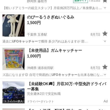
7月23日
提携サイト
静岡県 藤枝市
【軽いドアミラーの組立スタッフ】月収例28万円以上／単身寮あり／
年間休日121日／初めてさんも安心のカンタン作業 【未経験歓迎】軽
静岡
藤枝市
その他
のびーるうさぎぬいぐるみ
いドアミラーの組立スタッフ｜新設のキレイな工場◎男女活躍中！ 大
1,500円
手自動車部品メーカーの新設工...
千葉県 五香駅
8月7日
過去に
UFOキャッチャー
で獲得 多少汚れはありますが 部…
千葉
松戸市
五香駅
その他
うさぎ
【未使用品】ガムキャッチャー
1,000円
沖縄県 浦添前田駅
8月7日
ズ品になります😌 自宅で簡易的に
UFOキャッチャー
を出来る物になっ
ています！ 青色…
沖縄
浦添市
浦添前田駅
おもちゃ
【未経験OK🚚】月収30万↑中型免許ドライバ
ー募集
完全週休2日で安定転職
Ad
ドライバーダイレクト