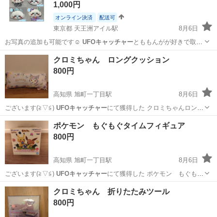
1,000円
オンライン決済
配送可
東京都 天王洲アイル駅
8月6日
お写真の追加も可能です☺️
UFOキャッチャー
とももんがが好きで取っ
てましたが…
東京
港区
天王洲アイル駅
おもちゃ
クロミちゃん ロングクッション
800円
高知県 旭町一丁目駅
8月6日
ございます(⁠≧⁠▽⁠≦⁠)
UFOキャッチャー
にて獲得した クロミちゃんロン
グ…
高知
高知市
旭町一丁目駅
その他
ポケモン もぐもぐタイムフィギュア
800円
高知県 旭町一丁目駅
8月6日
ございます(⁠≧⁠▽⁠≦⁠)
UFOキャッチャー
にて獲得した ポケモン もぐも
ぐ…
高知
高知市
旭町一丁目駅
その他
クロミちゃん 折りたたみツール
800円