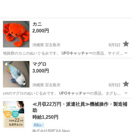
カニ
2,000円
沖縄県 宮古島市
8月5日
地抜群のカニのぬいぐるみです。
UFOキャッチャー
の景品、サイズは
50cmくらいで…
沖縄
宮古島市
おもちゃ
UFOキャッチャー
マグロ
3,000円
沖縄県 宮古島市
8月5日
cmのマグロのぬいぐるみです。
UFOキャッチャー
の景品、タグもつ
いたままです。
沖縄
宮古島市
おもちゃ
マグロ
≪月収22万円・派遣社員≫機械操作・製造補
助
時給1,250円
日払い
株式会社BREXA Next