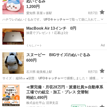
ぬいぐるみ
1,200円
愛知県 茶屋ヶ坂駅
8月7日
ハチワレのぬいぐるみです。
UFOキャッチャー
で取って袋に入れて保
存しています…
愛知
名古屋市
茶屋ヶ坂駅
おもちゃ
ハチワレ
MacBook Air 13インチ 0円
抽選でプレゼント！応募は1分
Ad
くらしノート
スヌーピー BIGサイズのぬいぐるみ
600円
石川県 能美根上駅
8月7日
サイズ： 縦68㎝ ●状態：
UFOキャッチャー
で捕獲しました！ 捕獲後
は、袋に…
石川
能美市
能美根上駅
おもちゃ
≪寮完備・月収28万円・派遣社員≫自動車系
工場での組立・加工・プレス 交替制
時給1,490円
株式会社平山 沼津支店