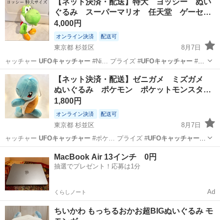
【ネット決済・配送】特大 ヨッシー ぬい
ぐるみ スーパーマリオ 任天堂 ゲーセ…
4,000円
オンライン決済
配送可
東京都 杉並区
8月7日
ャッチャー
UFOキャッチャー
#Ni… プライズ #
UFOキャッチャー
#ア
ミュー…
東京
杉並区
おもちゃ
ヨッシー
【ネット決済・配送】ゼニガメ ミズガメ
ぬいぐるみ ポケモン ポケットモンスタ…
1,800円
オンライン決済
配送可
東京都 杉並区
8月7日
ャッチャー
UFOキャッチャー
#ポケ… プライズ #
UFOキャッチャー
#
アミュー…
東京
杉並区
おもちゃ
ゼニガメ
MacBook Air 13インチ 0円
抽選でプレゼント！応募は1分
Ad
くらしノート
ちいかわ もっちるおかお超BIGぬいぐるみ モ