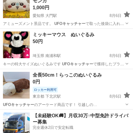
モンガ
1,000円
愛知県 大門駅
8月6日
アミューズメント景品です。
UFOキャッチャー
で取った後袋に入れて
保管してます…
愛知
岡崎市
大門駅
おもちゃ
ミッキーマウス ぬいぐるみ
50円
埼玉県 南浦和駅
8月6日
キーの特大サイズぬいぐるみです
UFOキャッチャー
で獲得したプライ
ズ品です。 -…
埼玉
さいたま市
南浦和駅
おもちゃ
全長50cm！らっこのぬいぐるみ
0円
ロッカー利用可
東京都 下北沢駅
8月6日
UFOキャッチャー
のアーケード商品です！ 引越しの…
東京
世田谷区
下北沢駅
おもちゃ
【未経験OK🚚】月収30万↑中型免許ドライバ
ー募集
完全週休2日で安定転職