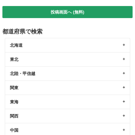
投稿画面へ (無料)
都道府県で検索
北海道
東北
北陸・甲信越
関東
東海
関西
中国