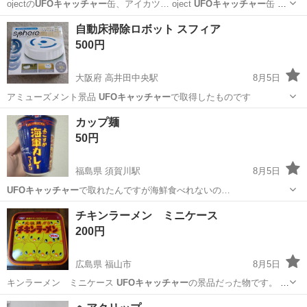
ojectの
UFOキャッチャー
缶、アイカツ… oject
UFOキャッチャー
缶 ・
チェー…
埼玉
川口市
西新井大師西駅
その他
東方Project
自動床掃除ロボット スフィア
500円
大阪府 高井田中央駅
8月5日
アミューズメント景品
UFOキャッチャー
で取得したものです
大阪
東大阪市
高井田中央駅
掃除用具
カップ麺
50円
福島県 須賀川駅
8月5日
UFOキャッチャー
で取れたんですが海鮮食べれないの…
福島
須賀川市
須賀川駅
食品
カップ麺
チキンラーメン ミニケース
200円
広島県 福山市
8月5日
キンラーメン ミニケース
UFOキャッチャー
の景品だった物です。 勿
論…
広島
福山市
ノベルティグッズ
チキンラーメン