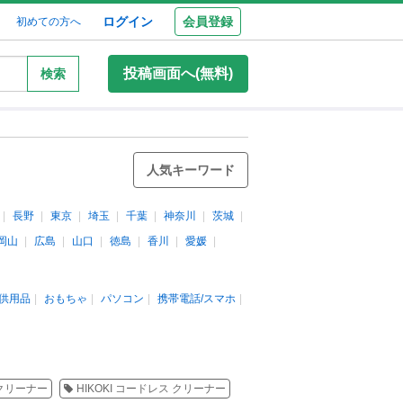
ログイン
会員登録
初めての方へ
投稿画面へ(無料)
検索
人気キーワード
長野
東京
埼玉
千葉
神奈川
茨城
岡山
広島
山口
徳島
香川
愛媛
供用品
おもちゃ
パソコン
携帯電話/スマホ
I クリーナー
HIKOKI コードレス クリーナー