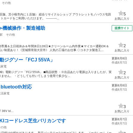
その他
5
1店舗、苫小牧市内に１店舗） 総合リサイクルショップ アウトレットモノハウス屯田
をご利用いただけます。 ------------...
お気に入り
≫機械操作・製造補助
提携サイト
駅
その他
2
専属＆土日祝休み＆年間休日128日★クリーンルーム内作業★マイカー通勤OK＆
い制度あり！《茨城県常陸大宮市》 人気の工場のお仕事 ◇コネクタ製造工...
お気に入り
更新8月8日
動ジグソー「FCJ 55VA」
作成8月7日
活家電
KI
）電動ジグソー「FCJ 55VA」 ⬛︎商品状態 ・※出品あたり電源は入りましたが、実
2
ません。 ・どうしても付いてしまう使用で多少な...
お気に入り
更新8月8日
 bluetooth対応
作成8月7日
生活家電
3
 36V bl…
お気に入り
更新8月7日
OKIコードレス芝生バリカンです
作成8月7日
その他
日焼けや破れがあります。 新品バッテリー1つサービスします。 ノークレームノー