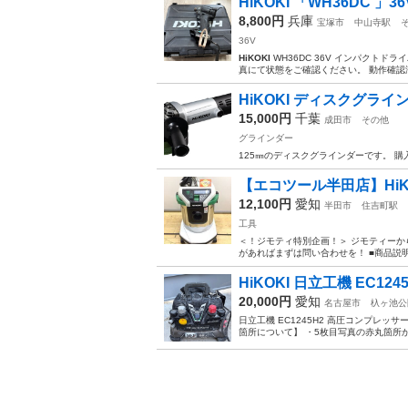
HiKOKI 「WH36DC 
8,800円
兵庫
宝塚市
中山寺駅
36V
HiKOKI
WH36DC 36V インパクト
真にて状態をご確認ください。 動作確認
HiKOKI ディスクグラ
15,000円
千葉
成田市
その他
グラインダー
125㎜のディスクグラインダーです。 
【エコツール半田店】HiKO
12,100円
愛知
半田市
住吉町駅
工具
＜！ジモティ特別企画！＞ ジモティーか
があればまずは問い合わせを！ ■商品説明
HiKOKI 日立工機 EC12
20,000円
愛知
名古屋市
杁ヶ池公
日立工機 EC1245H2 高圧コンプレ
箇所について】 ・5枚目写真の赤丸箇所