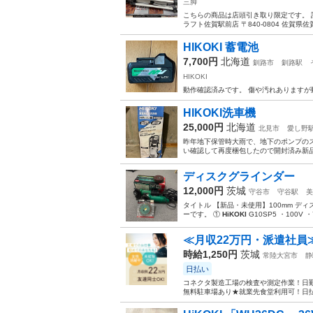
三脚
こちらの商品は店頭引き取り限定です。 
ラフト佐賀駅前店 〒840-0804 佐賀県佐賀市
HIKOKI 蓄電池
7,700円
北海道
釧路市
釧路駅
HIKOKI
動作確認済みです。 傷や汚れありますが
HIKOKI洗車機
25,000円
北海道
北見市
愛し野
昨年地下保管時大雨で、地下のポンプの
い確認して再度梱包したので開封済み新品
ディスクグラインダー
12,000円
茨城
守谷市
守谷駅
美
タイトル 【新品・未使用】100mm デ
ーです。 ①
HiKOKI
G10SP5 ・100V ・7
≪月収22万円・派遣社員
時給1,250円
茨城
常陸大宮市
静
日払い
コネクタ製造工場の検査や測定作業！日勤
無料駐車場あり★就業先食堂利用可！日払