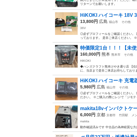
リターンでお願いします。
HiKOKI ハイコーキ 18V
13,800円
広島
福山市
その他
36V
◎必ずプロフィールをご確認ください。 
っております。 是非ご来店ください。 ※
特価限定1台！！！【未使用
160,000円
熊本
熊本市
その他
HIKOKI
◆ハンズクラフト熊本けやき通り店 【住所
に、当店まで是非ご来店お待ちしております
HiKOKI ハイコーキ 充電器 
5,980円
広島
福山市
その他
◎必ずプロフィールをご確認ください。 
ださい。 ※ご購入の際にレジで「ジモテ
makita18vインパクト
6,000円
京都
京都市
竹田駅
メ
makita
動作確認済みです 中古品の為神経質な方はご