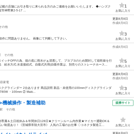
1
記載の店舗にお引き取りに来られる方のみご連絡をお願いいたします。 ◆ハンズク
神野東2-5-17 ...
お気に入り
更新8月8日
作成8月8日
その他
3
動作に問題ありません。 画像にて判断して下さい。
お気に入り
作成8月8日
駅
その他
スイッチOFFの為、箱の底に雨水がぁ浸透して、ブヨブヨのため開封して箱乾燥を行
5
 給水方式:水道接続式、自吸式共用(自吸作業は、別売りのストレーナホース...
お気に入り
更新8月8日
作成8月8日
容家電
ィスクグラインダー 2台あります 商品説明 新品・未使用の100mmディスクグラインダ
3
80W ・100mm ② Maki...
お気に入り
≫機械操作・製造補助
提携サイト
駅
その他
専属＆土日祝休み＆年間休日128日★クリーンルーム内作業★マイカー通勤OK＆
い制度あり！《茨城県常陸大宮市》 人気の工場のお仕事 ◇コネクタ製造工...
お気に入り
更新8月8日