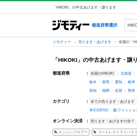
「HIKOKI」の中古あげます・譲ります
都道府県選択
ジモティー
売ります・あげます
全国の「HI
「HIKOKI」の中古あげます・譲
都道府県
：
全国のHIKOKI
北海道
栃木
群馬
愛知
岐阜
高知
福岡
佐賀
熊本
カテゴリ
：
全ての売ります・あげます
本/CD/DVD
服/ファッショ
オンライン決済
：
売ります・あげますの全て
エンジンブロアー
コードレスドライバド