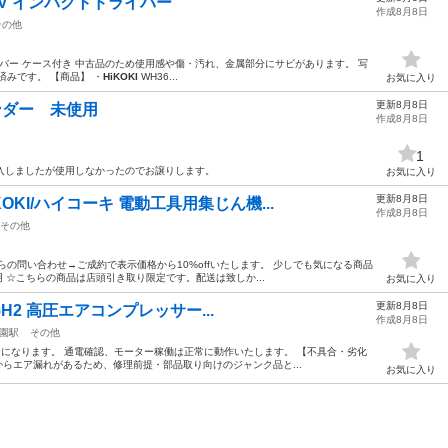
」36V インパクトドライバー
作成8月8日
その他
ドライバー ケース付き 中古品のため使用感や傷・汚れ、金属部分にサビがあります。 写
済みです。 【商品】 ・
HiKOKI
WH36...
お気に入り
更新8月8日
インダー 未使用
作成8月8日
1
購入しましたが使用しなかったのでお譲りします。
お気に入り
更新8月8日
KI/ハイコーキ 電動工具用集じん機...
作成8月8日
その他
らの問い合わせ→ご成約で表示価格から10%offいたします。 少しでも気になる商品
 ☆こちらの商品は店頭引き取り限定です。配送は致しか...
お気に入り
更新8月8日
45H2 高圧エアコンプレッサー...
作成8月8日
園駅
その他
ッサーになります。 通電確認、モーター稼働は正常に動作いたします。 【不具合・劣化
からエア漏れがあるため、修理前提・部品取り向けのジャンク品と...
お気に入り