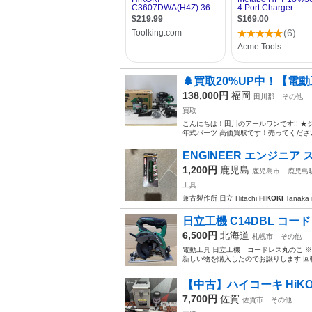
🌲買取20%UP中！【電動工具
138,000円
福岡
田川郡
その他
買取
こんにちは！田川のアールワンです!! ★
年式パーツ 高価買取です！売ってください！
ENGINEER エンジニア 
1,200円
鹿児島
鹿児島市
鹿児島
工具
兼古製作所 日立 Hitachi
HIKOKI
Tanaka
日立工機 C14DBL コード
6,500円
北海道
札幌市
その他
電動工具 日立工機 コードレス丸のこ ※
新しい物を購入したのでお譲りします 回転
【中古】ハイコーキ HiKOK
7,700円
佐賀
佐賀市
その他