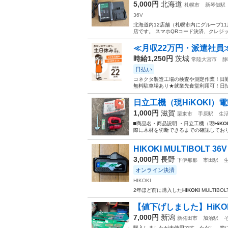
5,000円
北海道
札幌市
新琴似駅
36V
北海道内12店舗（札幌市内にグループ1
店です。 スマホQRコード決済、クレジットカード
≪月収22万円・派遣社員
時給1,250円
茨城
常陸大宮市
静
日払い
コネクタ製造工場の検査や測定作業！日勤
無料駐車場あり★就業先食堂利用可！日払
日立工機（現HiKOKI）電
1,000円
滋賀
栗東市
手原駅
生
⬛︎商品名・商品説明 ・日立工機（現
HiKO
際に木材を切断できるまでの確認しており
HIKOKI MULTIBOLT 36V
3,000円
長野
下伊那郡
市田駅
オンライン決済
HIKOKI
2年ほど前に購入した
HIKOKI
MULTIBOLT
【値下げしました】HiK
7,000円
新潟
新発田市
加治駅
購入しましたが未使用です。ただし、箱に