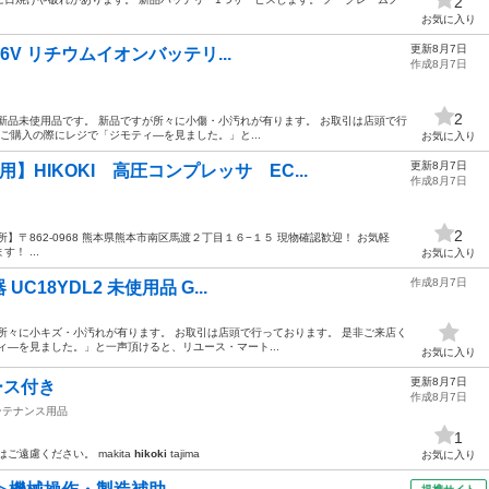
2
お気に入り
更新8月7日
 36V リチウムイオンバッテリ...
作成8月7日
2
新品未使用品です。 新品ですが所々に小傷・小汚れが有ります。 お取引は店頭で行
ご購入の際にレジで「ジモティ―を見ました。」と...
お気に入り
更新8月7日
】HIKOKI 高圧コンプレッサ EC...
作成8月7日
2
】〒862-0968 熊本県熊本市南区馬渡２丁目１６−１５ 現物確認歓迎！ お気軽
！ ...
お気に入り
作成8月7日
UC18YDL2 未使用品 G...
所々に小キズ・小汚れが有ります。 お取引は店頭で行っております。 是非ご来店く
ィ―を見ました。」と一声頂けると、リユース・マート...
お気に入り
更新8月7日
ケース付き
作成8月7日
ンテナンス用品
1
遠慮ください。 makita
hikoki
tajima
お気に入り