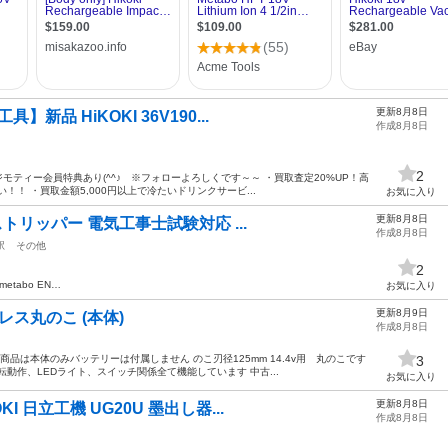
更新8月8日
】新品 HiKOKI 36V190...
作成8月8日
2
ジモティー会員特典あり(^^♪ ※フォローよろしくです～～ ・買取査定20%UP！高
！ ・買取金額5,000円以上で冷たいドリンクサービ...
お気に入り
更新8月8日
ストリッパー 電気工事士試験対応 ...
作成8月8日
駅
その他
2
 metabo EN…
お気に入り
更新8月9日
レス丸のこ (本体)
作成8月8日
商品は本体のみバッテリーは付属しません のこ刃径125mm 14.4v用 丸のこです
3
動作、LEDライト、スイッチ関係全て機能しています 中古...
お気に入り
更新8月8日
I 日立工機 UG20U 墨出し器...
作成8月8日