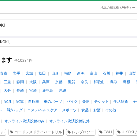
地元の掲示板 ジモティー
KOKI」
ります
全10234件
青森
岩手
宮城
秋田
山形
福島
新潟
富山
石川
福井
山梨
三重
静岡
大阪
兵庫
京都
滋賀
奈良
和歌山
鳥取
島根
大分
長崎
宮崎
鹿児島
沖縄
家具
家電
自転車
車のパーツ
バイク
楽器
チケット
生活雑貨
子
ン
靴/バッグ
コスメ/ヘルスケア
スポーツ
食品
お酒
その他
オンライン決済投稿のみ
オンライン決済投稿以外
リル
コードレスドライバードリル
レシプロソー
FWH
HIKOK