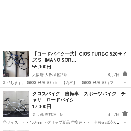
【ロードバイク一式】GIOS FURBO 520サイ
ズ SHIMANO SOR…
55,000円
大阪府 大阪城北詰駅
8月7日
出品します。
GIOS
FURBO（5… 【内容】 ・
GIOS
FURBO（フ…
大阪
大阪市
大阪城北詰駅
ロードバイク
クロスバイク 自転車 スポーツバイク チ
ャリ ロードバイク
17,000円
東京都 志村坂上駅
8月7日
◎サイズ・・・460mm ・グリップ新品 ◎変速・・・全段確認済み
で、特に不具合無し 走る、止まる、変速に問題ありません。 そのまま
東京
板橋区
志村坂上駅
クロスバイク
bianchi