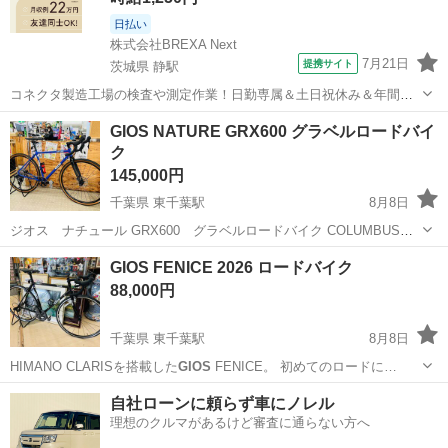
日払い
株式会社BREXA Next
7月21日
提携サイト
茨城県 静駅
コネクタ製造工場の検査や測定作業！日勤専属＆土日祝休み＆年間休
日128日★クリーンルーム内作業★マイカー通勤OK＆無料駐車場あり
茨城
常陸大宮市
静駅
その他
GIOS NATURE GRX600 グラベルロードバイ
★就業先食堂利用可！日払い制度あり！《茨城県常陸大宮市》 人気の
ク
工場のお仕事 ◇コネクタ製造工...
145,000円
千葉県 東千葉駅
8月8日
ジオス ナチュール GRX600 グラベルロードバイク COLUMBUSク
ロモリならではのゆったりとした乗り心地の中にスルーアクスルを採
千葉
千葉市
東千葉駅
ロードバイク
グラベル
GIOS FENICE 2026 ロードバイク
用する事でカッチリとしたフィーリングです。 グラベル用新コンポー
88,000円
ネントGRXを搭...
千葉県 東千葉駅
8月8日
HIMANO CLARISを搭載した
GIOS
FENICE。 初めてのロードに…
千葉
千葉市
東千葉駅
ロードバイク
FENICE
自社ローンに頼らず車にノレル
理想のクルマがあるけど審査に通らない方へ