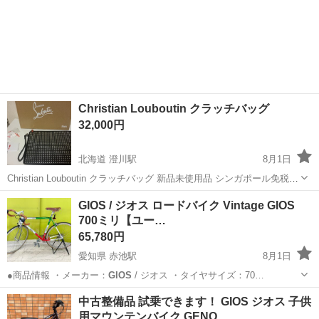
Christian Louboutin クラッチバッグ
32,000円
北海道 澄川駅
8月1日
Christian Louboutin クラッチバッグ 新品未使用品 シンガポール免税店
にて購入。 当方130,000円程で購入しました。 この価格ですのでご了
北海道
札幌市
澄川駅
バッグ
GIOS / ジオス ロードバイク Vintage GIOS
承の上ご購入ください。 Louis Vuitton ルイ...
700ミリ【ユー…
65,780円
愛知県 赤池駅
8月1日
●商品情報 ・メーカー：
GIOS
/ ジオス ・タイヤサイズ：70…
愛知
日進市
赤池駅
ロードバイク
GIOS
中古整備品 試乗できます！ GIOS ジオス 子供
用マウンテンバイク GENO…