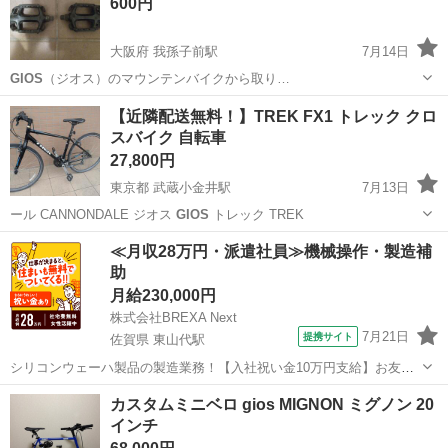
600円
大阪府 我孫子前駅
7月14日
GIOS
（ジオス）のマウンテンバイクから取り…
大阪
大阪市
我孫子前駅
自転車
ペダル
【近隣配送無料！】TREK FX1 トレック クロ
スバイク 自転車
27,800円
東京都 武蔵小金井駅
7月13日
ール CANNONDALE ジオス
GIOS
トレック TREK
東京
小平市
武蔵小金井駅
クロスバイク
トレック
≪月収28万円・派遣社員≫機械操作・製造補
助
月給230,000円
株式会社BREXA Next
7月21日
提携サイト
佐賀県 東山代駅
シリコンウェーハ製品の製造業務！【入社祝い金10万円支給】お友達
やカップルとの応募OK◎年間休日129日＆休出なしでプライベート充
佐賀
伊万里市
東山代駅
その他
カスタムミニベロ gios MIGNON ミグノン 20
実♪業務はクリーンルームで快適作業◎自社正社員登用制度あり★1食
インチ
300円～の格安食堂あり！《佐...