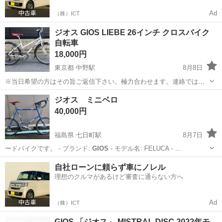
Ad
（株）ICT
ジオス GIOS LIEBE 26インチ クロスバイク
自転車
18,000円
東京都 中野駅
8月8日
※当日希望の方はその旨ご返信下さい。極力合わせます。連絡ではな
く引取速度優先になります。 小キズや小サビなどはあるもののそこま
東京
中野区
中野駅
クロスバイク
ジオス
ジオス ミニベロ
で傷んではいない割と綺麗な並品。不具合は特にありません。サドル
40,000円
はとても綺麗ですが後ろが少しだけ切...
福島県 七日町駅
8月7日
ードバイクです。 - ブランド:
GIOS
- モデル名: FELUCA - …
福島
会津若松市
七日町駅
その他
自社ローンに頼らず車にノレル
理想のクルマがあるけど審査に通らない方へ
Ad
（株）ICT
GIOS 「ジオス」 MISTRAL DISC 2022年モ