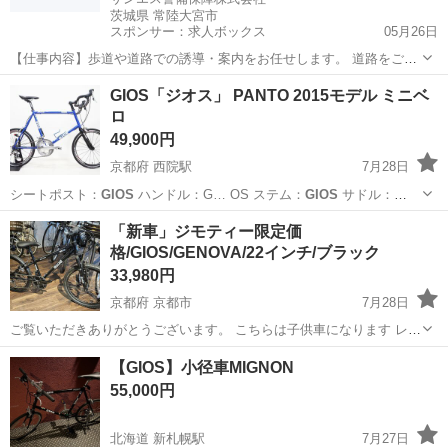
茨城県 常陸大宮市
スポンサー：求人ボックス
05月26日
【仕事内容】歩道や道路での誘導・案内をお任せします。 道路をご利
用される車両や歩行者の方が安全に安心して通行するために適切に誘
アルバイト・パート
GIOS「ジオス」 PANTO 2015モデル ミニベ
導してください。 勤務地へは直行直帰OKです! <未経験でも安心!!> 丁
ロ
寧な研修20hで基本的な知識を...
49,900円
京都府 西院駅
7月28日
シートポスト：
GIOS
ハンドル：G… OS ステム：
GIOS
サドル：
SA…
京都
京都市
西院駅
その他
GIOS
「新車」ジモティー限定価
格/GIOS/GENOVA/22インチ/ブラック
33,980円
京都府 京都市
7月28日
ご覧いただきありがとうございます。 こちらは子供車になります レボ
シフター、前後変速機、カセットスプロケットにSHIMANOパーツを使
京都
京都市
マウンテンバイク
GIOS
【GIOS】小径車MIGNON
用しているため 変速はスムーズで安定感があります。 フロントサスペ
55,000円
ンション付き...
北海道 新札幌駅
7月27日