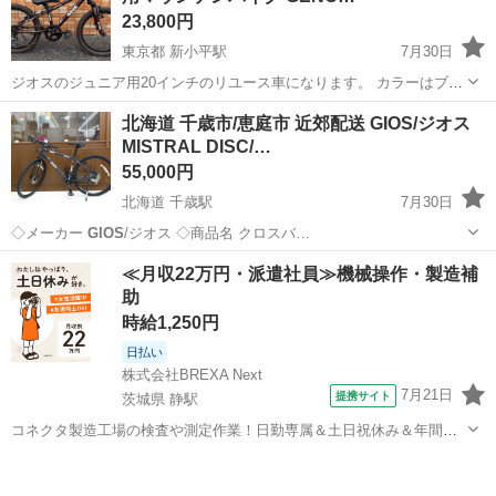
23,800円
東京都 新小平駅
7月30日
ジオスのジュニア用20インチのリユース車になります。 カラーはブラ
ウン ２0インチは推奨身長110cm~になります。 サイドスタンド付きで
東京
小平市
新小平駅
マウンテンバイク
ジオス
北海道 千歳市/恵庭市 近郊配送 GIOS/ジオス
す。 タイヤサイズ:20x2.125（英式） 変速:6段 ブレーキ...
MISTRAL DISC/…
55,000円
北海道 千歳駅
7月30日
◇メーカー
GIOS
/ジオス ◇商品名 クロスバ…
北海道
千歳市
千歳駅
クロスバイク
ミストラル
≪月収22万円・派遣社員≫機械操作・製造補
助
時給1,250円
日払い
株式会社BREXA Next
7月21日
提携サイト
茨城県 静駅
コネクタ製造工場の検査や測定作業！日勤専属＆土日祝休み＆年間休
日128日★クリーンルーム内作業★マイカー通勤OK＆無料駐車場あり
茨城
常陸大宮市
静駅
その他
★就業先食堂利用可！日払い制度あり！《茨城県常陸大宮市》 人気の