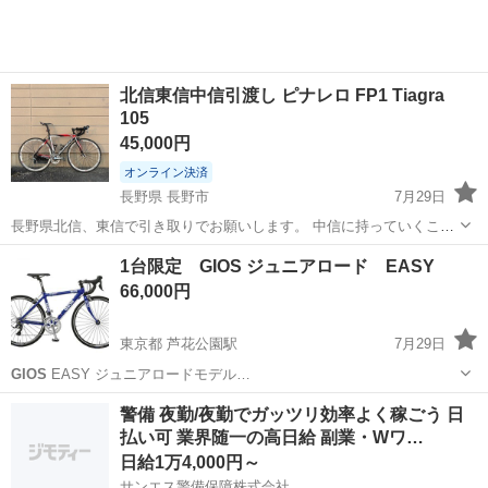
工場のお仕事 ◇コネクタ製造工...
北信東信中信引渡し ピナレロ FP1 Tiagra
105
45,000円
オンライン決済
長野県 長野市
7月29日
長野県北信、東信で引き取りでお願いします。 中信に持っていくこと
も可能です。 行ける範囲でしたらこちらで運ぶこともできます。 ピナ
長野
長野市
ロードバイク
1台限定 GIOS ジュニアロード EASY
レロ FP1です。 カーボンバックのフレームで、サイズは460sです。
66,000円
(フォークとシ...
東京都 芦花公園駅
7月29日
GIOS
EASY ジュニアロードモデル…
東京
世田谷区
芦花公園駅
ロードバイク
MIYATA
警備 夜勤/夜勤でガッツリ効率よく稼ごう 日
払い可 業界随一の高日給 副業・Wワ…
日給1万4,000円～
サンエス警備保障株式会社