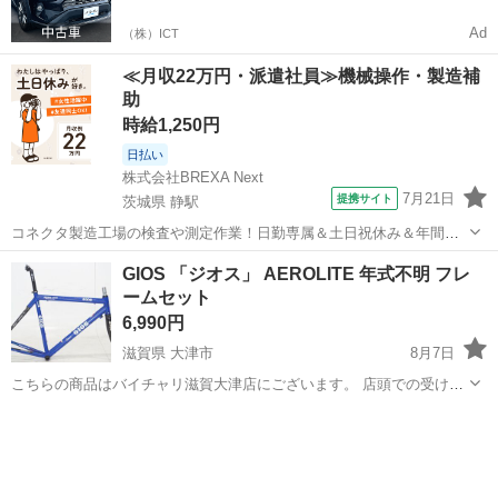
Ad
（株）ICT
≪月収22万円・派遣社員≫機械操作・製造補
助
時給1,250円
日払い
株式会社BREXA Next
7月21日
提携サイト
茨城県 静駅
コネクタ製造工場の検査や測定作業！日勤専属＆土日祝休み＆年間休
日128日★クリーンルーム内作業★マイカー通勤OK＆無料駐車場あり
茨城
常陸大宮市
静駅
その他
GIOS 「ジオス」 AEROLITE 年式不明 フレ
★就業先食堂利用可！日払い制度あり！《茨城県常陸大宮市》 人気の
ームセット
工場のお仕事 ◇コネクタ製造工...
6,990円
滋賀県 大津市
8月7日
こちらの商品はバイチャリ滋賀大津店にございます。 店頭での受け渡
し、ご決済のみとなっておりますので宜しくお願い致します。 店頭支
滋賀
大津市
ロードバイク
ジオス
払い方法各種取り扱っております。 値引き等に関する問い合わせには
一切応じておりませんのでご...