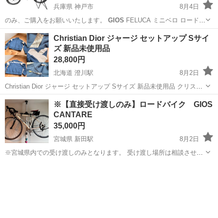
兵庫県 神戸市
8月4日
のみ、ご購入をお願いいたします。
GIOS
FELUCA ミニベロ ロードバ
イ…
兵庫
神戸市
クロスバイク
Christian Dior ジャージ セットアップ Sサイ
ズ 新品未使用品
28,800円
北海道 澄川駅
8月2日
Christian Dior ジャージ セットアップ Sサイズ 新品未使用品 クリスチ
ャンディオールの並行輸入品、ジャージセットアップになります。 当
北海道
札幌市
澄川駅
その他
Christian Dior
※【直接受け渡しのみ】ロードバイク GIOS
方95.,000円で購入しました。 サイズはSサイズですが、オーバー...
CANTARE
35,000円
宮城県 新田駅
8月2日
※宮城県内での受け渡しのみとなります。 受け渡し場所は相談させて
ください。 サドルバック、ボトルケージもおつけします。
宮城
登米市
新田駅
ロードバイク