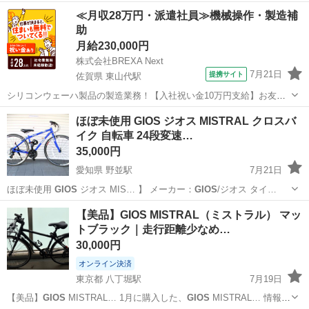
京都
京都市
ロードバイク
GIOS
≪月収28万円・派遣社員≫機械操作・製造補
助
月給230,000円
株式会社BREXA Next
7月21日
提携サイト
佐賀県 東山代駅
シリコンウェーハ製品の製造業務！【入社祝い金10万円支給】お友達
やカップルとの応募OK◎年間休日129日＆休出なしでプライベート充
佐賀
伊万里市
東山代駅
その他
ほぼ未使用 GIOS ジオス MISTRAL クロスバ
実♪業務はクリーンルームで快適作業◎自社正社員登用制度あり★1食
イク 自転車 24段変速…
300円～の格安食堂あり！《佐...
35,000円
愛知県 野並駅
7月21日
ほぼ未使用
GIOS
ジオス MIS… 】 メーカー：
GIOS
/ジオス タイ…
愛知
名古屋市
野並駅
クロスバイク
【美品】GIOS MISTRAL（ミストラル） マッ
トブラック｜走行距離少なめ…
30,000円
オンライン決済
東京都 八丁堀駅
7月19日
【美品】
GIOS
MISTRAL… 1月に購入した、
GIOS
MISTRAL… 情報】