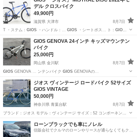
デル クロスバイク
49,900円
滋賀県 大津市
8月7日
T ・ステム：
GIOS
・ハンドル：…
GIOS
・シートポス… ト：
GIOS
・サドル：G…
滋賀
大津市
クロスバイク
GIOS GENOVA 24インチ キッズマウンテン
バイク
25,000円
岡山県 金川駅
8月7日
GIOS
GENOVA … ンテンバイク
GIOS
GENOVAの…
岡山
岡山市
金川駅
マウンテンバイク
ジオス ヴィンテージ ロードバイク 52サイズ
GIOS VINTAGE
50,000円
神奈川県 青葉台駅
8月7日
ブランド：ジオス モデル：ヴィンテージ サイズ：52 コンポーネン
ト：シマノ デュラエース/アルテグラ/ティアグラ 防犯登録：なし サド
神奈川
横浜市
青葉台駅
ロードバイク
ローンブラックでも車にノレル
ルに一部スレ等ございます。 バーテープに劣化が見受けられます。 タ
信販会社でクルマのローンやリースが通らなくてもクル
ッチアップが2箇所あ...
マをご利用いただけるサービスがあります！