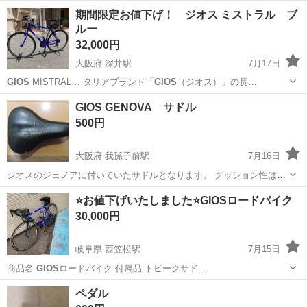
・車種：
GIOS
MISTRAL…
東京
中央区
八丁堀駅
クロスバイク
期間限定お値下げ！ ジオス ミストラル ブ
ルー
32,000円
大阪府 深井駅
7月17日
GIOS
MISTRAL… タリアブランド「
GIOS
（ジオス）」の長…
大阪
堺市
深井駅
クロスバイク
GIOS GENOVA サドル
500円
大阪府 我孫子前駅
7月16日
ジオスのジェノアに付いていたサドルとなります。 クッション性はま
だ保持されているため、子供の練習用にいかがでしょうか？ 大人のク
大阪
大阪市
我孫子前駅
自転車
サドル
⭐️お値下げいたしました⭐️GIOSロードバイク
ロスバイクやロードバイクのサドルにも取り付け可能です。
30,000円
岐阜県 西笠松駅
7月15日
商品名
GIOS
ロードバイク 付属品 トピークサド…
岐阜
岐阜市
西笠松駅
ロードバイク
GIOS
ペダル