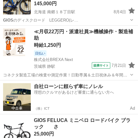
145,000円
北海道 南郷１８丁目駅
8月4日
GIOS
のディスクロード LEGGERO(レ…
北海道
札幌市
南郷１８丁目駅
ロードバイク
≪月収22万円・派遣社員≫機械操作・製造補
助
時給1,250円
日払い
株式会社BREXA Next
7月21日
提携サイト
茨城県 静駅
コネクタ製造工場の検査や測定作業！日勤専属＆土日祝休み＆年間休
日128日★クリーンルーム内作業★マイカー通勤OK＆無料駐車場あり
茨城
常陸大宮市
静駅
その他
自社ローンに頼らず車にノレル
★就業先食堂利用可！日払い制度あり！《茨城県常陸大宮市》 人気の
理想のクルマがあるけど審査に通らない方へ
工場のお仕事 ◇コネクタ製造工...
Ad
（株）ICT
GIOS FELUCA ミニベロ ロードバイク ブラ
ック さ
25,000円