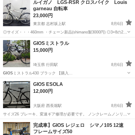
ルイガノ LGS-RSR クロスバイク Louis
乗って帰れます。 譲渡書もお渡し可能です。 ◎近年は自転車の価格が
garneau 自転車
どんどん高くなってい...
23,000円
東京都 志村坂上駅
8月6日
◎サイズ・・・460mm ・チェーン新品(shimano製3000円) ◎3×8の24
段変速 全段確認済み、不具合無し ⭐︎大人気ブランド『ルイガノ』のク
東京
板橋区
志村坂上駅
クロスバイク
GIOSミストラル
ロスバイクです。 走る、止まる、変速に問題ありません。 そのま...
15,000円
埼玉県 行田駅
8月6日
GIOS
ミストラル430 ブラック 【購入…
埼玉
鴻巣市
行田駅
クロスバイク
ミストラル
GIOS ESOLA
12,000円
大阪府 西長堀駅
8月6日
サイズ26 ブレーキ、変速ギア修理が必要です。 ノンクレームノンリタ
ーンでお願いします。
大阪
大阪市
西長堀駅
クロスバイク
ESOLA
完成車】GIOS レジェロ シマノ105 12速
フレームサイズ50