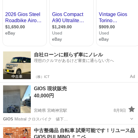
自社ローンに頼らず車にノレル
理想のクルマがあるけど審査に通らない方へ
Ad
（株）ICT
GIOS 現状販売
40,000円
宮崎県 宮崎神宮駅
8月9日
GIOS
Mistral クロスバイク 値下…
宮崎
宮崎市
宮崎神宮駅
クロスバイク
中古整備品 自転車 試乗可能です！リユース品
GIOS PULMINO ミニベ…