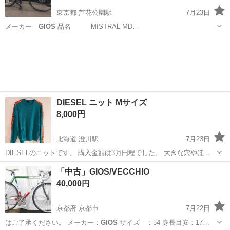
東京都 芦花公園駅
7月23日
メーカー
GIOS
品名 MISTRAL MD…
東京
世田谷区
芦花公園駅
クロスバイク
GIOS
DIESEL ニット Mサイズ
8,000円
北海道 澄川駅
7月23日
DIESELのニットです。 購入金額は3万円程でした。 大きな穴やほつ
れ、目立つ汚れ等は見当たりませんがあくまで中古品としてご容赦く
北海道
札幌市
澄川駅
セーター
「中古」GIOS/VECCHIO
ださい。 Louis Vuitton ルイ・ヴィトン Hermès エルメス CHAN...
40,000円
京都府 京都市
7月22日
はご了承ください。 メーカー：
GIOS
サイズ ：54 身長目安：17…