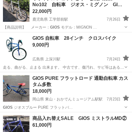
No102 自転車 ジオス・ミグノン GI…
22,000円
鹿児島県 工学部前駅
7月26日
【商品説明】 メーカー：
GIOS
モデル：MIGNON …
鹿児島
鹿児島市
工学部前駅
その他
GIOS
GIOS 自転車 28インチ クロスバイク
9,000円
広島県 上深川駅
7月24日
走る、曲がる、止まる 出来ます。 中古です、傷汚れ、サビ等はあるも
のとして ご理解お願いします。
広島
広島市
上深川駅
クロスバイク
GIOS PURE フラットロード 通勤自転車 カス
タム多数
18,000円
岡山県 東山・おかでんミュージアム駅駅
7月23日
GIOS
ジオスブルー PURE フラットバ…
岡山
岡山市
東山・おかでんミュージアム駅駅
その他
商品入れ替えSALE GIOS ミストラルMD②
61,000円