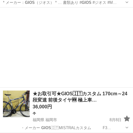
* メーカー：
GIOS
（ジオス） * … 書類あり #
GIOS
#ジオス #M…
東京
台東区
クロスバイク
★お取引可★GIOS🇮🇹カスタム 170cm～24
段変速 前後タイヤ🆕 極上車…
36,000円
福岡県 福岡市
8月8日
・メーカー
GIOS
🇮🇹MISTRALカスタム F3…