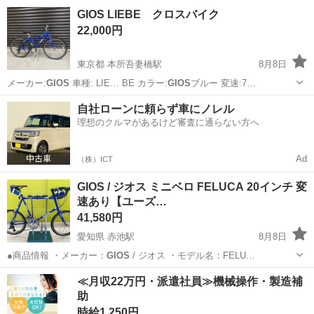
福岡
福岡市
クロスバイク
タイヤ
GIOS LIEBE クロスバイク
22,000円
東京都 本所吾妻橋駅
8月8日
メーカー:
GIOS
車種: LIE… BE カラー:
GIOS
ブルー 変速:7…
東京
墨田区
本所吾妻橋駅
クロスバイク
GIOS
自社ローンに頼らず車にノレル
理想のクルマがあるけど審査に通らない方へ
Ad
（株）ICT
GIOS / ジオス ミニベロ FELUCA 20インチ 変
速あり【ユーズ…
41,580円
愛知県 赤池駅
8月8日
●商品情報 ・メーカー：
GIOS
/ ジオス ・モデル名：FELU…
愛知
日進市
赤池駅
その他
ユーズドユーズ
≪月収22万円・派遣社員≫機械操作・製造補
助
時給1,250円