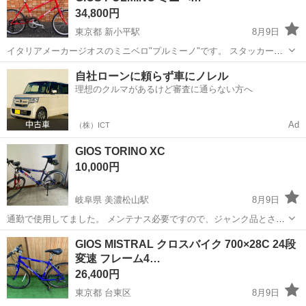
34,800円
東京都 新小平駅
8月9日
イタリアメーカージオスのミニベロ"プルミーノ"です。 スタッカード
フレームで跨ぎやすく街乗りやちょっとしたサイクリングにオススメ
東京
小平市
新小平駅
クロスバイク
ミニベロ
自社ローンに頼らず車にノレル
です！ 新品パーツ :タイヤ(前後)20x1 1/8 :チューブ(前後)仏式 ...
理想のクルマがあるけど審査に通らない方へ
Ad
（株）ICT
GIOS TORINO XC
10,000円
岐阜県 美濃松山駅
8月9日
通勤で使用してました。 メンテナス必要ですので、ジャンク品とさせ
ていただきます。 ご質問ありましたら、分かる範囲でお答えします。
岐阜
海津市
美濃松山駅
クロスバイク
GIOS MISTRAL クロスバイク 700×28C 24段
変速 フレーム4…
26,400円
東京都 台東区
8月9日