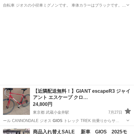
自転車 ジオスの小径車ミグノンです。 車体カラーはブラックです。
タイヤはパナレーサーの物に交換しています。 ペダルは金属製のブル
北海道
札幌市
新札幌駅
自転車
ーに交換しています。 パーツのサビも少なく状態は良好です。
【近隣配送無料！】GIANT escapeR3 ジャイ
アント エスケープ クロ…
24,800円
東京都 武蔵小金井駅
7月27日
ール CANNONDALE ジオス
GIOS
トレック TREK 街乗りからサ…
東京
小平市
武蔵小金井駅
クロスバイク
GIANT
商品入れ替えSALE 新車 GIOS 2025モ