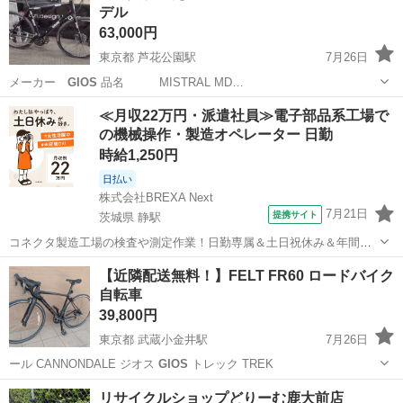
デル
63,000円
東京都 芦花公園駅
7月26日
メーカー
GIOS
品名 MISTRAL MD…
東京
世田谷区
芦花公園駅
クロスバイク
GIOS
≪月収22万円・派遣社員≫電子部品系工場で
の機械操作・製造オペレーター 日勤
時給1,250円
日払い
株式会社BREXA Next
7月21日
提携サイト
茨城県 静駅
コネクタ製造工場の検査や測定作業！日勤専属＆土日祝休み＆年間休
日128日★クリーンルーム内作業★マイカー通勤OK＆無料駐車場あり
茨城
常陸大宮市
静駅
その他
【近隣配送無料！】FELT FR60 ロードバイク
★就業先食堂利用可！日払い制度あり！《茨城県常陸大宮市》 人気の
自転車
工場のお仕事 ◇コネクタ製造工...
39,800円
東京都 武蔵小金井駅
7月26日
ール CANNONDALE ジオス
GIOS
トレック TREK
東京
小平市
武蔵小金井駅
ロードバイク
FELT
リサイクルショップどりーむ鹿大前店