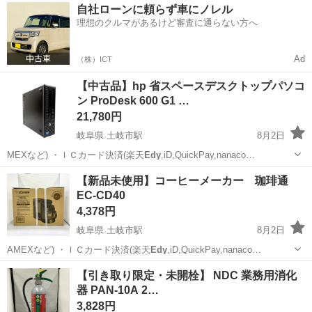
岩手
北上市
その他
自社ローンに頼らず車にノレル
検のお仕事／ 【主な業務】 フラッシュメモリなどに使用される「半導
理想のクルマがあるけど審査に通らない方へ
体」。 その半導体を...
Ad
（株）ICT
【中古品】hp 省スペースデスクトップパソコ
ン ProDesk 600 G1 …
21,780円
岐阜県 土岐市駅
8月2日
MEXなど) ・ＩＣカード決済(楽天
Edy
,iD,QuickPay,nanaco…
岐阜
土岐市
土岐市駅
デスクトップパソコン
SSD
【新品未使用】コーヒーメーカー 珈琲通
EC-CD40
4,378円
岐阜県 土岐市駅
8月2日
AMEXなど) ・ＩＣカード決済(楽天
Edy
,iD,QuickPay,nanaco…
岐阜
土岐市
土岐市駅
キッチン家電
ミル
【引き取り限定・未開栓】 NDC 業務用消化
器 PAN-10A 2…
3,828円