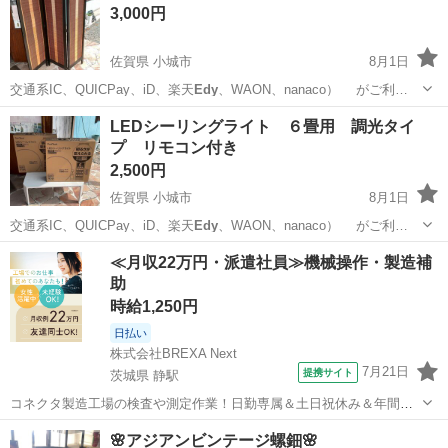
3,000円
佐賀県 小城市
8月1日
交通系IC、QUICPay、iD、楽天
Edy
、WAON、nanaco） がご利…
佐賀
小城市
オフィス用家具
LEDシーリングライト ６畳用 調光タイ
プ リモコン付き
2,500円
佐賀県 小城市
8月1日
交通系IC、QUICPay、iD、楽天
Edy
、WAON、nanaco） がご利…
佐賀
小城市
照明器具
店頭
≪月収22万円・派遣社員≫機械操作・製造補
助
時給1,250円
日払い
株式会社BREXA Next
7月21日
提携サイト
茨城県 静駅
コネクタ製造工場の検査や測定作業！日勤専属＆土日祝休み＆年間休
日128日★クリーンルーム内作業★マイカー通勤OK＆無料駐車場あり
茨城
常陸大宮市
静駅
その他
🌸アジアンビンテージ螺鈿🌸
★就業先食堂利用可！日払い制度あり！《茨城県常陸大宮市》 人気の