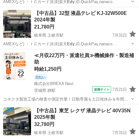
AMEXなど) ・ＩＣカード決済(楽天
Edy
,iD,QuickPay,nanaco…
岐阜
土岐市
土岐市駅
季節、空調家電
【中古品】32型 液晶テレビ KJ-32W500E
2024年製
21,780円
岐阜県 土岐市駅
7月31日
AMEXなど) ・ＩＣカード決済(楽天
Edy
,iD,QuickPay,nanaco…
岐阜
土岐市
土岐市駅
テレビ
インチ
≪月収22万円・派遣社員≫機械操作・製造補
助
時給1,250円
日払い
株式会社BREXA Next
7月21日
提携サイト
茨城県 静駅
コネクタ製造工場の検査や測定作業！日勤専属＆土日祝休み＆年間休
日128日★クリーンルーム内作業★マイカー通勤OK＆無料駐車場あり
茨城
常陸大宮市
静駅
その他
【中古品】東芝 レクザ 液晶テレビ 40V35N
★就業先食堂利用可！日払い制度あり！《茨城県常陸大宮市》 人気の
2025年製
工場のお仕事 ◇コネクタ製造工...
32,780円
岐阜県 土岐市駅
7月31日