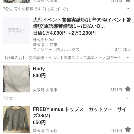
大阪府 大阪市
8月1日
7分丈 背中の模様です 前は真っ白です
大阪
大阪市
トレーナー
大型イベント警備実績/採用率99%/イベント警
備/交通誘導警備/週1～/日払いO…
日給1万4,000円～2万3,200円
株式会社Ash
埼玉県 川口市
スポンサー：求人ボックス
07月10日
【仕事内容】<交通誘導・イベント警備スタッフ募集> ・大型ゲームイ
ベント ・スポーツ・地域イベント ・工事現場 など、さまざまな現場
アルバイト・パート
Redy
で「安全を支える」警備会社です。 若手スタッフも多数活躍中! 未経
800円
験スタートがほとんどなので、初め...
大阪府 大阪市
8月1日
7分丈
大阪
大阪市
ワンピース
FREDY emue トップス カットソー サイ
ズ38(M)
650円
埼玉県 白岡駅
8月1日