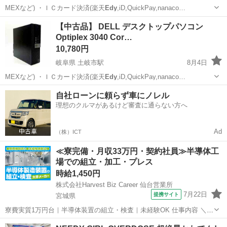
MEXなど) ・ＩＣカード決済(楽天
Edy
,iD,QuickPay,nanaco…
岐阜
土岐市
土岐市駅
ドコモ
利用制限
【中古品】 DELL デスクトップパソコン
Optiplex 3040 Cor…
10,780円
岐阜県 土岐市駅
8月4日
MEXなど) ・ＩＣカード決済(楽天
Edy
,iD,QuickPay,nanaco…
岐阜
土岐市
土岐市駅
デスクトップパソコン
DELL
自社ローンに頼らず車にノレル
理想のクルマがあるけど審査に通らない方へ
Ad
（株）ICT
≪寮完備・月収33万円・契約社員≫半導体工
場での組立・加工・プレス
時給1,450円
株式会社Harvest Biz Career 仙台営業所
7月22日
提携サイト
宮城県
寮費実質1万円台｜半導体装置の組立・検査｜未経験OK 仕事内容 ＼半
導体製造装置の組立・検査スタッフ／ 大手メーカー工場内で、半導体
宮城
その他