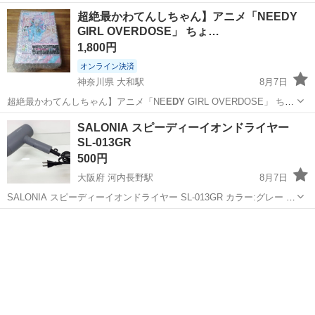
超絶最かわてんしちゃん】アニメ「NEEDY
GIRL OVERDOSE」 ちょ…
1,800円
オンライン決済
神奈川県 大和駅
8月7日
超絶最かわてんしちゃん】アニメ「NE
EDY
GIRL OVERDOSE」 ちょ
このせ [PM]フィギュア“超絶最かわてんしちゃん” オンラインクレーン
神奈川
大和市
大和駅
フィギュア
SALONIA スピーディーイオンドライヤー
ゲームで獲得したプライズ品になります。 新品、未開封品です。 よろ
SL-013GR
し...
500円
大阪府 河内長野駅
8月7日
SALONIA スピーディーイオンドライヤー SL-013GR カラー:グレー 折
りたたみ可能なコンパクト設計で、大風量による速乾性を備えたイオ
大阪
河内長野市
河内長野駅
家電
ンドライヤーです。 ◎動作確認済み（1分間温風、冷風ともに確認済
み） - ブ...