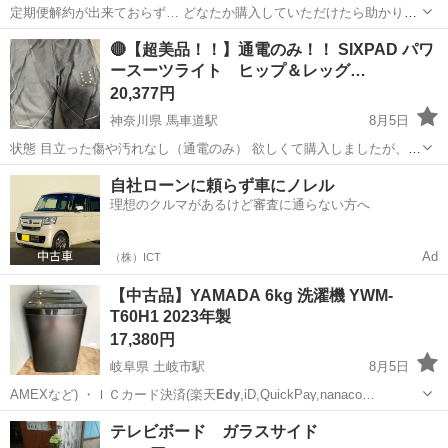
定期便解約が出来ておらず… どなたか購入していただけたら助かりま
す。 1箱8袋入り 4kgです🐱 賞味期限も載せています。 . 1箱3200円で
宮崎
小林市
小林駅
食品
メディファス
🔴【超美品！！】通電のみ！！ SIXPAD パワ
す 4箱全部購入して頂ける方は 1箱3000円でお譲りします。 よろしく
ースーツライト ヒップ＆レッグ…
お願いし...
20,377円
神奈川県 馬車道駅
8月5日
状態 目立った傷や汚れなし（通電のみ） 欲しくて購入しましたが、い
ざ使おうとした際に サイズがLLということに気が付き、使わないまま
神奈川
横浜市
馬車道駅
美容家電
電極
自社ローンに頼らず車にノレル
保管。 商品説明☆MTG EMSトレーニングギア SIXPAD Powersu...
理想のクルマがあるけど審査に通らない方へ
Ad
（株）ICT
【中古品】YAMADA 6kg 洗濯機 YWM-
T60H1 2023年製
17,380円
岐阜県 土岐市駅
8月5日
AMEXなど) ・ＩＣカード決済(楽天
Edy
,iD,QuickPay,nanaco…
岐阜
土岐市
土岐市駅
生活家電
YAMADA
テレビボード ガラスサイド