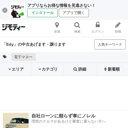
アプリならお得な情報を見逃さない！
インストール
アプリで開く
全国
検索
ログイン
投稿
「Edy」の中古あげます・譲ります
人気キーワード
電子マネー
エリア
カテゴリ
詳細
新着順
自社ローンに頼らず車にノレル
理想のクルマがあるけど審査に通らない方へ