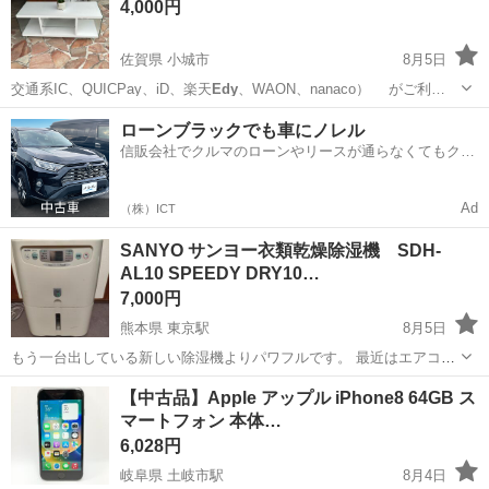
4,000円
佐賀県 小城市
8月5日
交通系IC、QUICPay、iD、楽天
Edy
、WAON、nanaco） がご利…
佐賀
小城市
収納家具
ローンブラックでも車にノレル
信販会社でクルマのローンやリースが通らなくてもクル
マをご利用いただけるサービスがあります！
Ad
（株）ICT
SANYO サンヨー衣類乾燥除湿機 SDH-
AL10 SPEEDY DRY10…
7,000円
熊本県 東京駅
8月5日
もう一台出している新しい除湿機よりパワフルです。 最近はエアコン
と扇風機で済ませているため使わないのでどなたか購入頂けたら助か
熊本
熊本市
東京駅
季節、空調家電
【中古品】Apple アップル iPhone8 64GB ス
ります。 昔は部屋（四畳半）が寒くなるくらいに稼働していた記憶が
マートフォン 本体…
あります。
6,028円
岐阜県 土岐市駅
8月4日