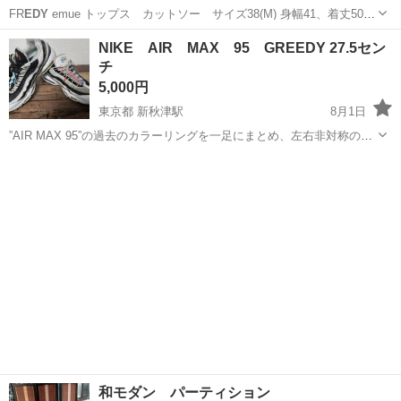
FR
EDY
emue トップス カットソー サイズ38(M) 身幅41、着丈50セ
ンチ
埼玉
白岡市
白岡駅
カットソー
NIKE AIR MAX 95 GREEDY 27.5セン
チ
5,000円
東京都 新秋津駅
8月1日
”AIR MAX 95”の過去のカラーリングを一足にまとめ、左右非対称のカ
ラーブロッキングで注目を集めた”GRE
EDY
(グリーディー)”。強欲や欲
東京
東村山市
新秋津駅
スポーツ
MAX
張りの意味を持つ通り、あらゆる角度から見ても色合いが異なるユニ
ークな仕上がりが...
和モダン パーティション