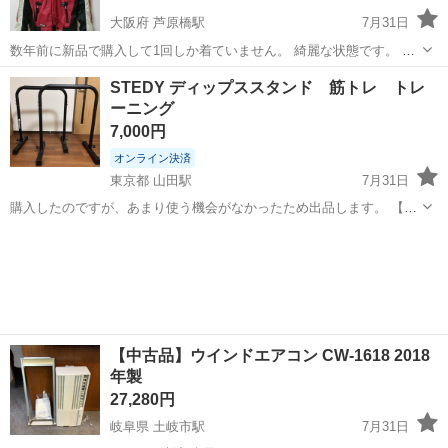
大阪府 芦原橋駅
7月31日
数年前に新品で購入して1回しか着ていません。 綺麗な状態です。 肩
と肘にパットが付いています 中の黒のインナーは取り外しができます
大阪
大阪市
芦原橋駅
その他
状態
STEDY ディップススタンド 筋トレ トレ
バイクに乗らなくなったので投稿します。 肩幅 約48㎝ 袖丈 約...
ーニング
7,000円
オンライン決済
東京都 山田駅
7月31日
購入したのですが、あまり使う機会がなかったため出品します。 【耐
久性のある設計】 このディップスバーは、頑丈なスチール製で作られ
東京
八王子市
山田駅
フィットネス、トレーニング
ており、長期間の使用に耐えることができます。 【エルゴノミックデ
ディップス
ザイン】 握りやすい形状で、...
【中古品】ウインドエアコン CW-1618 2018
年製
27,280円
岐阜県 土岐市駅
7月31日