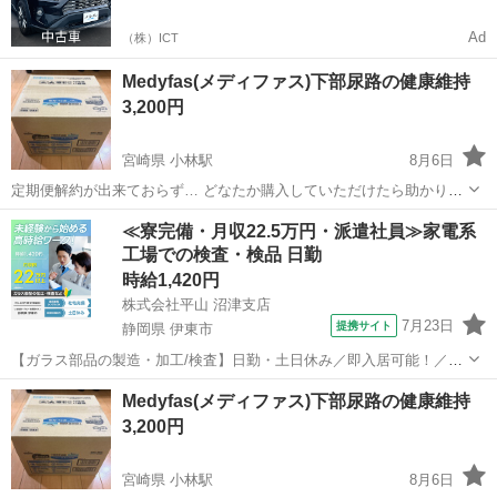
Ad
（株）ICT
Medyfas(メディファス)下部尿路の健康維持
3,200円
宮崎県 小林駅
8月6日
定期便解約が出来ておらず… どなたか購入していただけたら助かりま
す。 1箱8袋入り 4kgです🐱 賞味期限も載せています。 . 1箱3200円で
宮崎
小林市
小林駅
食品
≪寮完備・月収22.5万円・派遣社員≫家電系
す 4箱全部購入して頂ける方は 1箱3000円でお譲りします。 よろしく
工場での検査・検品 日勤
お願いし...
時給1,420円
株式会社平山 沼津支店
7月23日
提携サイト
静岡県 伊東市
【ガラス部品の製造・加工/検査】日勤・土日休み／即入居可能！／伊
豆でのんびりライフ♪ ガラス部品の製造・加工/検査 【株式会社平山で
静岡
伊東市
その他
Medyfas(メディファス)下部尿路の健康維持
の正社員採用（無期雇用派遣）となります】 「2人で同じ職場で働き
3,200円
たい」 「仕事も休みも一...
宮崎県 小林駅
8月6日