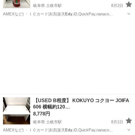
岐阜県 土岐市駅
8月2日
AMEXなど) ・ＩＣカード決済(楽天
Edy
,iD,QuickPay,nanaco…
岐阜
土岐市
土岐市駅
その他
【USED B程度】 KOKUYO コクヨー JOIFA
606 横幅約120…
8,778円
岐阜県 土岐市駅
8月1日
AMEXなど) ・ＩＣカード決済(楽天
Edy
,iD,QuickPay,nanaco…