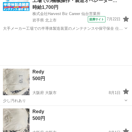
工場での機械操作・製造オペレーター…
時給1,700円
株式会社Harvest Biz Career 仙台営業所
7月22日
提携サイト
岩手県 北上市
大手メーカー工場での半導体製造装置のメンテナンスや保守保全 仕事
内容 ＼フラッシュメモリの製造を行う工場で半導体製造装置の保守・
岩手
北上市
その他
点検のお仕事／ 新工場新設に伴い、請負現場の立ち上げを行います！
※立ち上げ時期目安：2...
Redy
500円
大阪府 大阪市
8月1日
少し汚れあり
大阪
大阪市
トレーナー
汚れ
Redy
500円