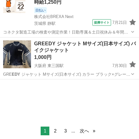
時給1,250円
日払い
株式会社BREXA Next
7月21日
提携サイト
茨城県 静駅
コネクタ製造工場の検査や測定作業！日勤専属＆土日祝休み＆年間休
日128日★クリーンルーム内作業★マイカー通勤OK＆無料駐車場あり
茨城
常陸大宮市
静駅
その他
GREEDY ジャケット Mサイズ(日本サイズ) バ
★就業先食堂利用可！日払い制度あり！《茨城県常陸大宮市》 人気の
イクジャケット
工場のお仕事 ◇コネクタ製造工...
1,000円
大阪府 東三国駅
7月30日
GRE
EDY
ジャケット Mサイズ(日本サイズ) カラー ブラック×グレー
内側はメッシュ仕様 背中と両肘にパット付き 使用に伴う汚れ等はござ
大阪
大阪市
東三国駅
バイク
います。 中古品にご理解頂ける方のみご検討ください。 チャックで開
け閉めできる...
1
2
3
...
次へ