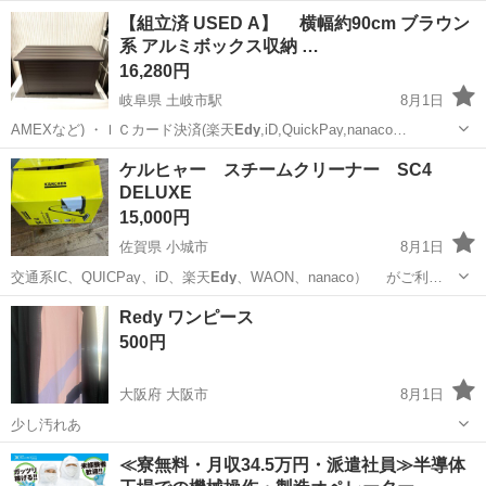
岐阜
土岐市
土岐市駅
オフィス用家具
【組立済 USED A】 横幅約90cm ブラウン
系 アルミボックス収納 …
16,280円
岐阜県 土岐市駅
8月1日
AMEXなど) ・ＩＣカード決済(楽天
Edy
,iD,QuickPay,nanaco…
岐阜
土岐市
土岐市駅
収納家具
ケルヒャー スチームクリーナー SC4
DELUXE
15,000円
佐賀県 小城市
8月1日
交通系IC、QUICPay、iD、楽天
Edy
、WAON、nanaco） がご利…
佐賀
小城市
生活家電
Redy ワンピース
500円
大阪府 大阪市
8月1日
少し汚れあ
大阪
大阪市
ワンピース
汚れ
≪寮無料・月収34.5万円・派遣社員≫半導体