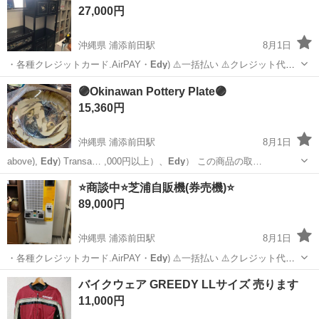
27,000円
工場のお仕事 ◇コネクタ製造工...
沖縄県 浦添前田駅
8月1日
・各種クレジットカード.AirPAY・
Edy
) ⚠️一括払い ⚠️クレジット代
引…
沖縄
宜野湾市
浦添前田駅
家具
螺鈿
🟣Okinawan Pottery Plate🟣
15,360円
沖縄県 浦添前田駅
8月1日
above),
Edy
) Transa… ,000円以上）、
Edy
） この商品の取…
沖縄
宜野湾市
浦添前田駅
食器
Edy
⭐️商談中⭐️芝浦自販機(券売機)⭐️
89,000円
沖縄県 浦添前田駅
8月1日
・各種クレジットカード.AirPAY・
Edy
) ⚠️一括払い ⚠️クレジット代
引…
沖縄
宜野湾市
浦添前田駅
家電
券売機
バイクウェア GREEDY LLサイズ 売ります
11,000円