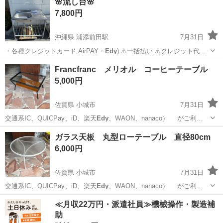
🌸流し台🌸
7,800円
沖縄県 浦添前田駅
7月31日
・各種クレジットカード.AirPAY・
Edy
) ⚠️一括払い ⚠️クレジット代
引…
沖縄
宜野湾市
浦添前田駅
その他
Francfranc メリオル コーヒーテーブル
5,000円
佐賀県 小城市
7月31日
交通系IC、QUICPay、iD、楽天
Edy
、WAON、nanaco） がご利…
佐賀
小城市
テーブル
メリオル
ガラス天板 丸型ローテーブル 直径80cm
6,000円
佐賀県 小城市
7月31日
交通系IC、QUICPay、iD、楽天
Edy
、WAON、nanaco） がご利…
佐賀
小城市
テーブル
店頭
≪月収22万円・派遣社員≫機械操作・製造補
助