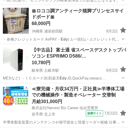
一部汚れあり。 セブンイレブン川崎東長澤店でのお渡しとなります。
神奈川
川崎市
生田駅
ワンピース
ピンク
🎀ロココ調アンティーク猫脚プリンセスサイ
ドボード🎀
68,000円
沖縄県 浦添前田駅
8月2日
・各種クレジットカード.AirPAY・
Edy
) ⚠️一括払い ⚠️クレジット代
引…
沖縄
宜野湾市
浦添前田駅
収納家具
【中古品】 富士通 省スペースデスクトップパ
ソコン ESPRIMO D586/…
10,780円
岐阜県 土岐市駅
8月2日
MEXなど) ・ＩＣカード決済(楽天
Edy
,iD,QuickPay,nanaco…
岐阜
土岐市
土岐市駅
デスクトップパソコン
≪寮完備・月収34万円・正社員≫半導体工場
での機械操作・製造オペレーター 交替制
月給301,000円
株式会社Harvest Biz Career 仙台営業所
7月22日
提携サイト
岩手県 北上市
半導体製造装置のメンテナンスや保守保全と現場リーダー候補 仕事内
容 ＼フラッシュメモリの製造を行う工場で半導体製造装置の保守・点