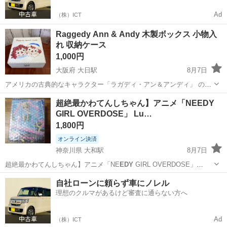
Ad
（株）ICT
Raggedy Ann & Andy 木製ボックス 小物入
れ 収納ケース
1,000円
大阪府 大日駅
8月7日
アメリカの古典的なキャラクター「ラガディ・アン＆アンディ」 の手
描きのイラスト（トールペイント） が施された、カントリー調の木製
大阪
守口市
大日駅
インテリア雑貨/小物
超絶最かわてんしちゃん】アニメ「NEEDY
収納ボックス（木箱） です。 手作りの温かみがあるカントリー雑貨
GIRL OVERDOSE」 Lu…
として、インテリアのアクセン...
1,800円
オンライン決済
神奈川県 大和駅
8月7日
超絶最かわてんしちゃん】アニメ「NE
EDY
GIRL OVERDOSE」
Luminasta オンラインクレーンゲームで獲得したプライズ品になりま
神奈川
大和市
大和駅
フィギュア
自社ローンに頼らず車にノレル
す。 新品、未開封品です。 よろしくお願い致します。 お取引につい
理想のクルマがあるけど審査に通らない方へ
て...
Ad
（株）ICT