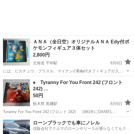
ＡＮＡ（全日空）オリジナルＡＮＡ Edy付ポ
ケモンフィギュア３体セット
2,800円
北海道 平和駅
8月6日
には、ピカチュウ、プラスル、マイナンの
Edy
付きフィギュアが入っ
ています。 とても…
北海道
札幌市
平和駅
フィギュア
Edy
♠ Tyranny For You Front 242 (フロント
242) …
50円
栃木県 黒磯駅
8月6日
Tyranny For You Front 242 (フロント 242) 1981年にDANIEL
BRESSANUTTIとDIRK BERGENを中心に結成され、 エレクトロニッ
栃木
那須郡
黒磯駅
本/CD/DVD
インダストリアル
ローンブラックでも車にノレル
ク・ボディ・...
信販会社でクルマのローンやリースが通らなくてもクル
マをご利用いただけるサービスがあります！