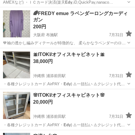
AMEXなど) ・ＩＣカード決済(楽天
Edy
,iD,QuickPay,nanaco…
岐阜
土岐市
土岐市駅
テレビ
🌈FREDY emue ラベンダーロングカーディ
ガン
200円
大阪府 布施駅
7月31日
💙袖の透かし編みディテールが特徴的な、 柔らかなラベンダーのロン
グ丈カーディガンです。 - ブランド: FR
EDY
emue - デザイン: ロング
大阪
東大阪市
布施駅
カーディガン
🎀ITOKI/オフィスキャビネット🎀
丈、ポケット付き、袖透かし編み
38,000円
沖縄県 浦添前田駅
7月31日
・各種クレジットカード.AirPAY・
Edy
) ⚠️一括払い ⚠️クレジット代
引…
沖縄
宜野湾市
浦添前田駅
オフィス用家具
オフィス
🌸ITOKI/オフィスキャビネット🌸
20,000円
沖縄県 浦添前田駅
7月31日
・各種クレジットカード.AirPAY・
Edy
) ⚠️一括払い ⚠️クレジット代
引…
沖縄
宜野湾市
浦添前田駅
オフィス用家具
オフィス