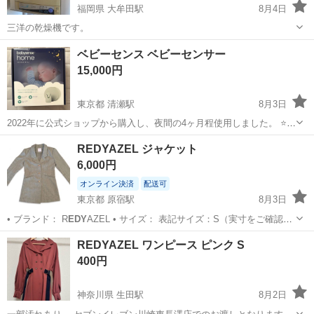
福岡県 大牟田駅
8月4日
三洋の乾燥機です。
福岡
大牟田市
大牟田駅
生活家電
DRY
ベビーセンス ベビーセンサー
15,000円
東京都 清瀬駅
8月3日
2022年に公式ショップから購入し、夜間の4ヶ月程使用しました。 ⭐️丸
いセンサー二つ付属しているのですが、一枚導線が切れてしまい、1つ
東京
清瀬市
清瀬駅
ベビー用品
ベビー
REDYAZEL ジャケット
のみです！ 使用方法としては、１枚ベビー布団につき１つのセンサー
6,000円
使用になるので問題なく...
オンライン決済
配送可
東京都 原宿駅
8月3日
• ブランド： R
EDY
AZEL • サイズ： 表記サイズ：S（実寸をご確認く
ださい） • 実寸（平置き）： • 身幅：43.5cm • 肩幅：39cm • 袖丈：
東京
渋谷区
原宿駅
ジャケット
ブランド
REDYAZEL ワンピース ピンク S
54cm • 着丈：74cm
400円
神奈川県 生田駅
8月2日