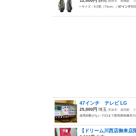
12,000円
静岡
静岡市
桜橋駅
ゴ
• サイズ：9.0型（73cm）／
47インチ
対応
47インチ テレビ LG
25,000円
埼玉
草加市
新田駅
テ
使用回数少ない 7/23まで群馬県前橋
【ドリーム川西店御来店限定