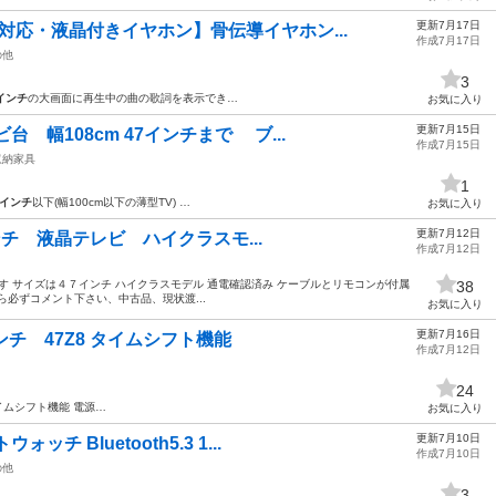
更新7月17日
対応・液晶付きイヤホン】骨伝導イヤホン...
作成7月17日
の他
3
インチ
の大画面に再生中の曲の歌詞を表示でき…
お気に入り
更新7月15日
 幅108cm 47インチまで ブ...
作成7月15日
収納家具
1
7インチ
以下(幅100cm以下の薄型TV) …
お気に入り
更新7月12日
7インチ 液晶テレビ ハイクラスモ...
作成7月12日
ります サイズは４７インチ ハイクラスモデル 通電確認済み ケーブルとリモコンが付属
38
必ずコメント下さい、中古品、現状渡...
お気に入り
更新7月16日
チ 47Z8 タイムシフト機能
作成7月12日
24
イムシフト機能 電源…
お気に入り
更新7月10日
チ Bluetooth5.3 1...
作成7月10日
の他
3