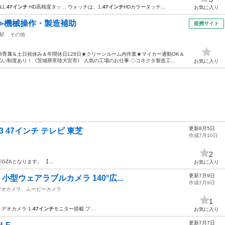
1.
47インチ
HD高精度タッ… ウォッチは、1.
47インチ
HDカラータッチ…
お気に入り
≫機械操作・製造補助
提携サイト
駅
その他
専属＆土日祝休み＆年間休日128日★クリーンルーム内作業★マイカー通勤OK＆
い制度あり！《茨城県常陸大宮市》 人気の工場のお仕事 ◇コネクタ製造工...
お気に入り
更新8月5日
3 47インチ テレビ 東芝
作成7月10日
2
EGZAとなります。 【…
お気に入り
更新7月9日
小型ウェアラブルカメラ 140°広...
作成7月9日
デオカメラ、ムービーカメラ
1
 デオカメラ 1.
47インチ
モニター搭載 プ…
お気に入り
更新7月7日