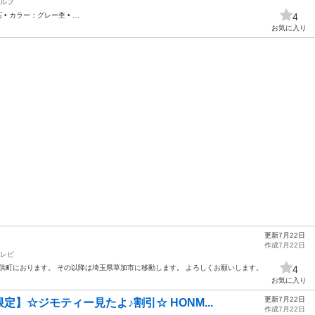
ルフ
 • カラー：グレー杢 • …
4
お気に入り
更新7月22日
作成7月22日
レビ
市六供町におります。 その以降は埼玉県草加市に移動します。 よろしくお願いします。
4
お気に入り
更新7月22日
】☆ジモティー見たよ♪割引☆ HONM...
作成7月22日