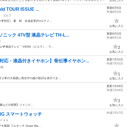
お気に入り
更新8月5日
 TOUR ISSUE ...
作成8月3日
ゴルフ
ンチ
対応） 素 材 合成皮革(PUエナメ…
お気に入り
更新8月3日
ク 47V型 液晶テレビ TH-L...
作成8月1日
ビ
インチ
液晶テレビ「VIERA（ビエラ）」で…
2
お気に入り
更新7月31日
対応・液晶付きイヤホン】骨伝導イヤホン...
作成7月31日
の他
1
インチ
の大画面に再生中の曲の歌詞を表示でき…
お気に入り
更新7月28日
作成7月28日
2
どの状態】ジャンク…
お気に入り
作成7月27日
ING スマートウォッチ
ＦＡＸ
チ
大画面 フルタッチ Smart Wa…