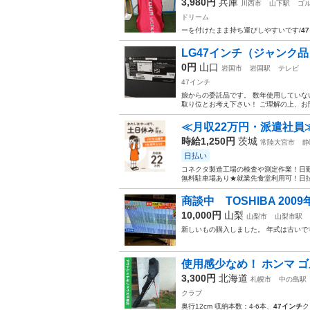
3,980円
兵庫
川西市
山下駅
ゴ
ドリーム
ーを付けたまま持ち運びしやすいです/
4
LG47インチ（ジャンク品
0円
山口
岩国市
岩国駅
テレビ
47インチ
娘からの委託品です。 数年使用していな
取り位とお考え下さい！ ご理解の上、お間
≪月収22万円・派遣社員
時給1,250円
茨城
常陸大宮市
静
日払い
コネクタ製造工場の検査や測定作業！日勤
無料駐車場あり★就業先食堂利用可！日払
商談中 TOSHIBA 200
10,000円
山梨
山梨市
山梨市駅
新しいもの購入しました。 年式は古いで
使用感少なめ！ ホンマ ゴルフ
3,300円
北海道
札幌市
中の島駅
クラブ
奥行12cm 収納本数：4-6本、
47インチ
ク