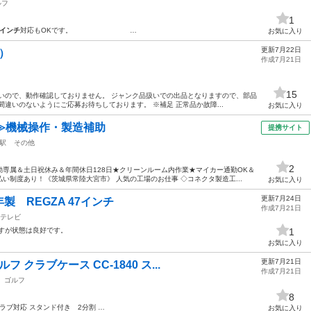
ルフ
1
7インチ
対応もOKです。 …
お気に入り
更新7月22日
）
作成7月21日
15
いので、動作確認しておりません。 ジャンク品扱いでの出品となりますので、部品
違いのないようにご応募お待ちしております。 ※補足 正常品か故障...
お気に入り
≫機械操作・製造補助
提携サイト
駅
その他
2
専属＆土日祝休み＆年間休日128日★クリーンルーム内作業★マイカー通勤OK＆
い制度あり！《茨城県常陸大宮市》 人気の工場のお仕事 ◇コネクタ製造工...
お気に入り
更新7月24日
9年製 REGZA 47インチ
作成7月21日
テレビ
すが状態は良好です。
1
お気に入り
更新7月21日
 クラブケース CC-1840 ス...
作成7月21日
ゴルフ
8
ラブ対応 スタンド付き 2分割 …
お気に入り