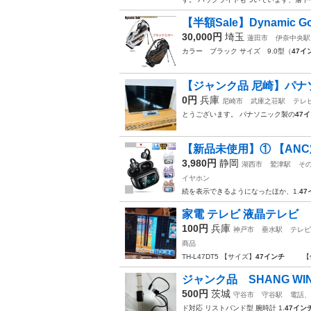
【半額Sale】Dynamic Gold
30,000円
埼玉
蓮田市
伊奈中央駅
カラー ブラック サイズ 9.0型（
47イ
【ジャンク品 尼崎】パナソニッ
0円
兵庫
尼崎市
武庫之荘駅
テレ
とうございます。 パナソニック製の
47
【新品未使用】① 【ANC
3,980円
静岡
湖西市
鷲津駅
そ
イヤホン
続を表示できるようになったほか、1.
47
家電 テレビ 液晶テレビ
100円
兵庫
神戸市
垂水駅
テレビ
商品
TH-L47DT5 【サイズ】
47インチ
【傷な
ジャンク品 SHANG W
500円
茨城
守谷市
守谷駅
電話、
ド対応 リストバンド型 腕時計 1.
47イン