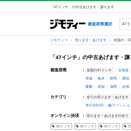
「47インチ」の中古あげます・譲ります
都道府県選択
ジモティー
売ります・あげます
全国の「4
「47インチ」の中古あげます・譲
都道府県
：
全国の47インチ
北海道
茨城
栃木
群馬
愛知
愛媛
高知
福岡
佐賀
カテゴリ
：
全ての売ります・あげます
本/CD/DVD
服/ファッショ
オンライン決済
：
売ります・あげますの全て
48インチ
46インチ
45インチ
5