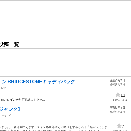
投稿一覧
更新8月7日
 BRIDGESTONEキャディバッグ
作成8月7日
ルフ
12
8kg/
47インチ
対応肩紐ストラッ…
お気に入り
更新8月4日
 【ジャンク】
作成8月4日
テレビ
7
しました。 音は聞こえます。チャンネル等変える動作をすると若干液晶が反応しま
や衝撃を与えたこともありませんので全く原因不明です。 バックパネルを外して...