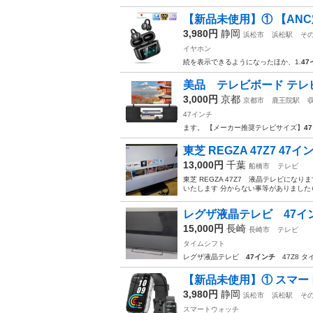
【新品未使用】① 【ANC
3,980円
静岡
浜松市
浜松駅
そ
イヤホン
続を表示できるようになったほか、1.
47
美品 テレビボード テレビ台
3,000円
京都
京都市
鹿王院駅
47インチ
ます。 【メーカー推奨テレビサイズ】
4
東芝 REGZA 47Z7 4
13,000円
千葉
船橋市
テレビ
東芝 REGZA 47Z7 液晶テレビにな
いたします 分からない事等がありましたら
レグザ液晶テレビ 47イン
15,000円
長崎
長崎市
テレビ
タイムシフト
レグザ液晶テレビ
47インチ
47Z8 タ
【新品未使用】① スマートウォッ
3,980円
静岡
浜松市
浜松駅
そ
スマートウォッチ