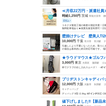
≪月収22万円・派遣社員
時給1,250円
茨城
常陸大宮市
静
日払い
コネクタ製造工場の検査や測定作業！日勤
無料駐車場あり★就業先食堂利用可！日払
壁掛けテレビ 壁美人TI20
10,000円
千葉
市川市
市川駅
テ
引越しにより不要になったため、取りにき
の場合は基本的に終日対応可能です。 場所
★ラウドマウス★ゴルフ
3,000円
東京
大田区
蒲田駅
ゴ
枠でクラブの出し入れスムーズ！ ・
47
ブリヂストンキャディバ
12,000円
大阪
大阪市
矢田駅
ゴ
キャディバッグ
ディバッグ 9型 /2.8kg /
47インチ
対応 C
値下げしました‼️【新品