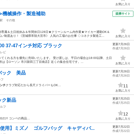
お気に入り
≫機械操作・製造補助
提携サイト
駅
その他
専属＆土日祝休み＆年間休日128日★クリーンルーム内作業★マイカー通勤OK＆
い制度あり！《茨城県常陸大宮市》 人気の工場のお仕事 ◇コネクタ製造工...
お気に入り
更新7月26日
0 37-47インチ対応 ブラック
作成7月26日
レビ
てくれる方を優先に売却いたします。 受け渡しは、平日の場合は18:00以降、土日
は【ローソン 市川新田三丁目南店】近くの集合住宅です。...
お気に入り
更新7月26日
バック 美品
作成7月26日
ルフ
インチ
クラブ対応だから長尺ドライバーもOK…
11
お気に入り
更新7月25日
ック新品
作成7月25日
ルフ
12
BG21Y コンペの商品…
お気に入り
更新7月22日
未使用】ミズノ ゴルフバッグ キャディバ...
作成7月22日