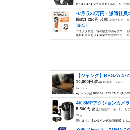
th5.3 1.
47インチ
大画面 Smar… 5.3技術&
≪月収22万円・派遣社員
時給1,250円
茨城
常陸大宮市
静
日払い
コネクタ製造工場の検査や測定作業！日勤
無料駐車場あり★就業先食堂利用可！日払
【ジャンク】REGZA 47Z
10,000円
岐阜
岐阜市
テレビ
47インチ
■ジャンク品 REGZA 47Z3
47インチ
のR
4K 8MPアクションカメラ 
5,500円
富山
砺波市
油田駅
ビ
Vlog
現します。【1.
47インチ
液晶画面】1.4…