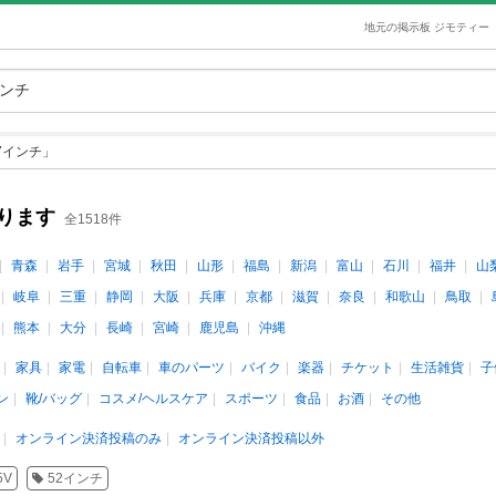
地元の掲示板 ジモティー
7インチ」
ります
全1518件
青森
岩手
宮城
秋田
山形
福島
新潟
富山
石川
福井
山
岐阜
三重
静岡
大阪
兵庫
京都
滋賀
奈良
和歌山
鳥取
熊本
大分
長崎
宮崎
鹿児島
沖縄
家具
家電
自転車
車のパーツ
バイク
楽器
チケット
生活雑貨
子
ン
靴/バッグ
コスメ/ヘルスケア
スポーツ
食品
お酒
その他
オンライン決済投稿のみ
オンライン決済投稿以外
5V
52インチ