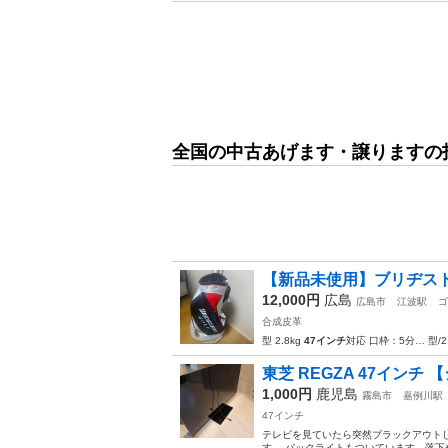
全国の中古あげます・譲りますの
【新品未使用】ブリヂストン
12,000円
広島
広島市
江波駅
ゴ
合成皮革
型 2.8kg
47インチ
対応 口枠：5分… 型/2.
東芝 REGZA 47インチ
1,000円
鹿児島
霧島市
嘉例川駅
47インチ
テレビを見ていたら突然ブラックアウト
す。 バックライトもついています、落下