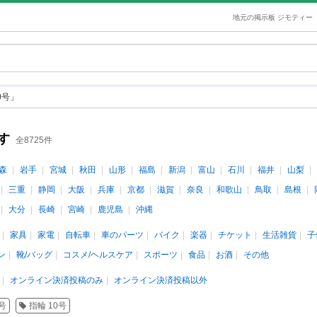
地元の掲示板 ジモティー
0号」
す
全8725件
森
岩手
宮城
秋田
山形
福島
新潟
富山
石川
福井
山梨
三重
静岡
大阪
兵庫
京都
滋賀
奈良
和歌山
鳥取
島根
大分
長崎
宮崎
鹿児島
沖縄
家具
家電
自転車
車のパーツ
バイク
楽器
チケット
生活雑貨
子
ン
靴/バッグ
コスメ/ヘルスケア
スポーツ
食品
お酒
その他
オンライン決済投稿のみ
オンライン決済投稿以外
号
指輪 10号