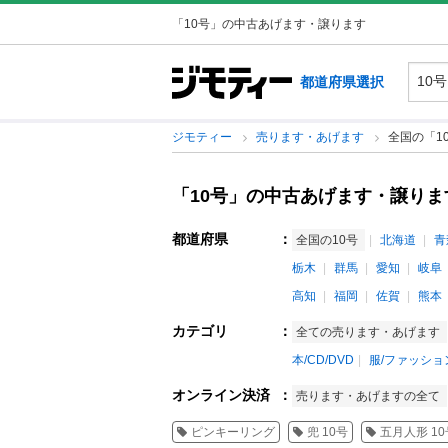
「10号」の中古あげます・譲ります
都道府県選択
ジモティー
売ります・あげます
全国の「1
「10号」の中古あげます・譲りま
都道府県
：
全国の10号
北海道
青
栃木
群馬
愛知
岐阜
高知
福岡
佐賀
熊本
カテゴリ
：
全ての売ります・あげます
本/CD/DVD
服/ファッショ
オンライン決済
：
売ります・あげますの全て
ピンキーリング
兜 10号
五月人形 10