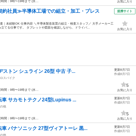
間：9時〜19時まで (水…
お気に入り
・契約社員≫半導体工場での組立・加工・プレス
提携サイト
査｜未経験OK 仕事内容 ＼半導体製造装置の組立・検査スタッフ／ 大手メーカー工
立てる仕事です。 タブレットや図面を確認しながら、ドライバ...
お気に入り
更新8月7日
トン シュライン 26型 中古 子...
作成8月7日
ロスバイク
5
間：9時〜19時まで (水…
お気に入り
更新8月7日
サカモトテクノ24型Lupinus ...
作成8月7日
の他
5
間：9時〜19時まで (水…
お気に入り
更新8月7日
 パナソニック 27型ヴィアトーレ 黒...
作成8月7日
の他