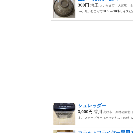
300円
埼玉
さいたま市
大宮駅
食
cm、短いところで28.5cm
10号
サイズだ
シュレッダー
3,000円
香川
高松市
栗林公園北
す。 ステープラー（ホッチキス）の針（
カラットフライヤー専用 丸