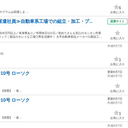
6
 （※グラムは前後しま…
お気に入り
派遣社員≫自動車系工場での組立・加工・プ...
提携サイト
28万円以上／単身寮あり／年間休日121日／初めてさんも安心のカンタン作業
ッフ｜新設のキレイな工場◎男女活躍中！ 大手自動車部品メーカーの新設工...
お気に入り
作成8月7日
の他
。
1
お気に入り
更新8月7日
ー10号 ローソク
作成8月7日
 【状態】 ・使…
お気に入り
更新8月7日
ー10号 ローソク
作成8月7日
1
 【状態】 ・使…
お気に入り
作成8月7日