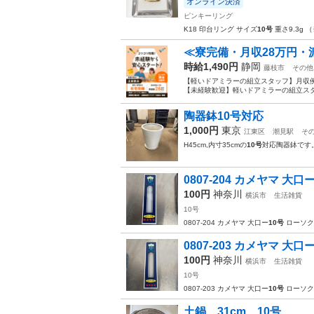
オンライン決済
ピンキーリング
K18 印台リング サイズ
10号
重さ9.3g
≪寮完備・月収28万円・
時給1,490円
静岡
藤枝市
その他
【軽いドアミラーの組立スタッフ】月収例
【未経験歓迎】軽いドアミラーの組立スタ
陶器鉢10号対応
1,000円
東京
江東区
潮見駅
そ
H45cm,内寸35cmの
10号
対応陶器鉢です
0807-204 カメヤマ 大口
100円
神奈川
横浜市
生活雑貨
10号
0807-204 カメヤマ 大口ー
10号
ローソク
0807-203 カメヤマ 大口
100円
神奈川
横浜市
生活雑貨
10号
0807-203 カメヤマ 大口ー
10号
ローソク
土鍋 31cm 10号