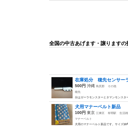
全国の中古あげます・譲りますの
在庫処分 穂先センサー
500円
沖縄
島尻郡
その他
穂先
分はガーラモンスターとタマンモンスタ
犬用マナーベルト新品
100円
東京
江東区
有明駅
生活雑
マナーベルト
犬用のマナーベルト新品です。サイズ
10