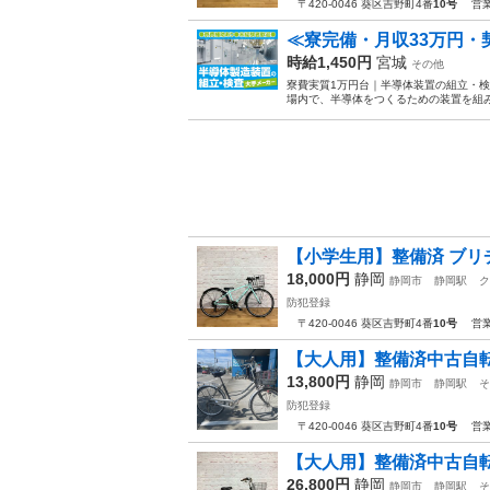
〒420-0046 葵区吉野町4番
10号
営業時
≪寮完備・月収33万円
時給1,450円
宮城
その他
寮費実質1万円台｜半導体装置の組立・検
場内で、半導体をつくるための装置を組み
【小学生用】整備済 ブリヂス
18,000円
静岡
静岡市
静岡駅
ク
防犯登録
〒420-0046 葵区吉野町4番
10号
営業時
【大人用】整備済中古自転車 
13,800円
静岡
静岡市
静岡駅
そ
防犯登録
〒420-0046 葵区吉野町4番
10号
営業時
【大人用】整備済中古自転車
26,800円
静岡
静岡市
静岡駅
そ