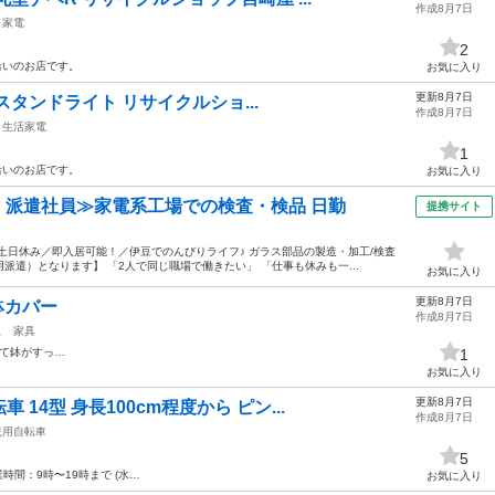
作成8月7日
家電
2
沿いのお店です。
お気に入り
更新8月7日
EDスタンドライト リサイクルショ...
作成8月7日
生活家電
1
沿いのお店です。
お気に入り
円・派遣社員≫家電系工場での検査・検品 日勤
提携サイト
土日休み／即入居可能！／伊豆でのんびりライフ♪ ガラス部品の製造・加工/検査
遣）となります】 「2人で同じ職場で働きたい」 「仕事も休みも一...
お気に入り
更新8月7日
鉢カバー
作成8月7日
駅
家具
して鉢がすっ…
1
お気に入り
更新8月7日
14型 身長100cm程度から ピン...
作成8月7日
児用自転車
5
間：9時〜19時まで (水…
お気に入り