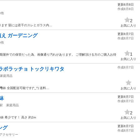
更新8月8日
作成8月8日
の他
2
ります 額には若干のスレとガラス内…
お気に入り
更新8月7日
鉢植え ガーデニング
作成8月7日
の他
1
長期屋外での保管だった為、画像通り汚れがあります。 ご理解頂ける方のご購入お待
お気に入り
作成8月7日
ラボラッチョ トックリキワタ
家庭用品
0号
鉢 全国配送可能です(^_^) 送料…
お気に入り
更新8月7日
鉢
作成8月7日
駅
家庭用品
2
号
鉢 希少です！ 高さ 約2m
お気に入り
更新8月7日
ング
作成8月7日
アクセサリー