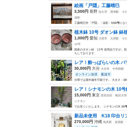
絵画「戸隠」工藤晴巳
3,500円
長野
佐久市
滑津駅
そ
油彩
工藤晴巳作「戸隠」・油彩・M
10号
にな
植木鉢 10号 ダオン鉢 
1,000円
愛知
大府市
大府駅
そ
10号
国産のダオン鉢 13号 使用品ですが、
ちしております。
レア！酔っぱらいの木 パ
30,000円
大分
大分市
中判田駅
オンライン決済
配送可
分県では屋外越冬可能です。 大きさ：
1
レア！シナモンの木 10号
15,000円
東京
世田谷区
駒沢大学
シナモン
でお安くいたします。 シナモンの木
10
新品未使用 K18 印台リ
270,000円
沖縄
島尻郡
首里駅