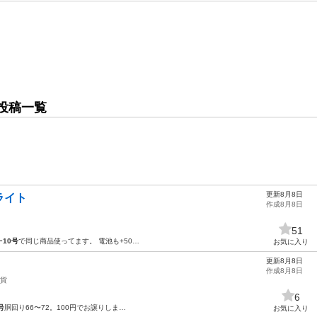
投稿一覧
更新8月8日
ライト
作成8月8日
51
ー
10号
で同じ商品使ってます。 電池も+50…
お気に入り
更新8月8日
作成8月8日
貨
6
号
胴回り66〜72。100円でお譲りしま…
お気に入り