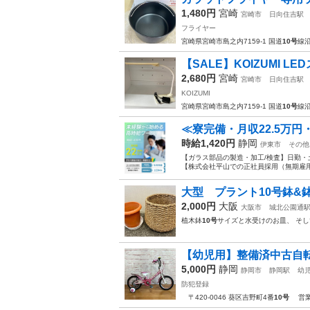
1,480円
宮崎
宮崎市
日向住吉駅
フライヤー
宮崎県宮崎市島之内7159-1 国道
10号
線
【SALE】KOIZUMI L
2,680円
宮崎
宮崎市
日向住吉駅
KOIZUMI
宮崎県宮崎市島之内7159-1 国道
10号
線
≪寮完備・月収22.5万
時給1,420円
静岡
伊東市
その他
【ガラス部品の製造・加工/検査】日勤・
【株式会社平山での正社員採用（無期雇用派
大型 プラント10号鉢&
2,000円
大阪
大阪市
城北公園通
植木鉢
10号
サイズと水受けのお皿、 そ
【幼児用】整備済中古自転車 
5,000円
静岡
静岡市
静岡駅
幼
防犯登録
〒420-0046 葵区吉野町4番
10号
営業時