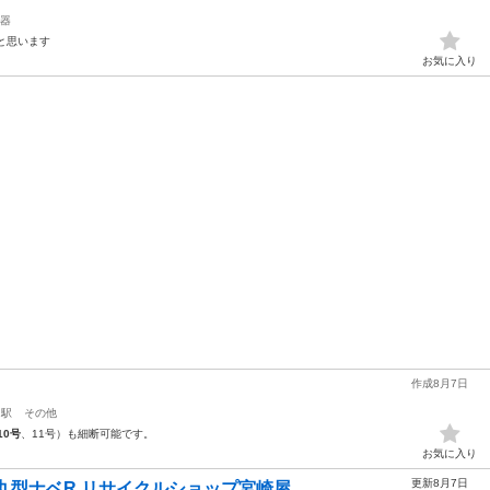
器
と思います
お気に入り
作成8月7日
口駅
その他
10号
、11号）も細断可能です。
お気に入り
更新8月7日
型ナベR リサイクルショップ宮崎屋 ...