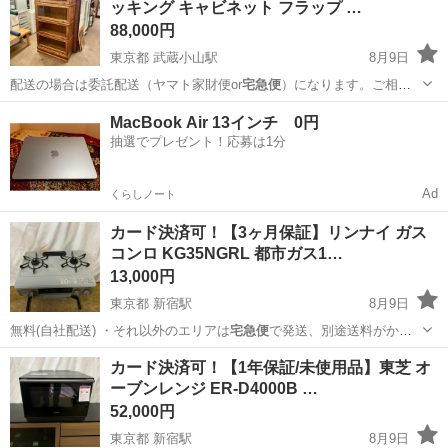
ッキング キャビネット フラップ …
88,000円
東京都 武蔵小山駅
8月9日
配送の場合は委託配送（ヤマト家財便or
宅急便
）になります。ご相談
下さい。 ●…
東京
品川区
武蔵小山駅
収納家具
商品
MacBook Air 13インチ 0円
抽選でプレゼント！応募は1分
Ad
くらしノート
カード決済可！【3ヶ月保証】リンナイ ガス
コンロ KG35NGRL 都市ガス1…
13,000円
東京都 新宿駅
8月9日
無料(自社配送) ・それ以外のエリアは
宅急便
で発送、別途送料がかか
ります。 ・標準…
東京
新宿区
新宿駅
調理器具
リンナイ
カード決済可！【1年保証/未使用品】東芝 オ
ーブンレンジ ER-D4000B …
52,000円
東京都 新宿駅
8月9日