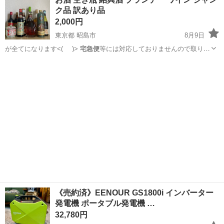
ク品 訳あり品
2,000円
東京都 昭島市
8月9日
が全てになります<(_ _)>
宅急便
等には対応しておりませんので取りに
来て…
東京
昭島市
その他
ジャンク品
《売約済》EENOUR GS1800i インバーター
発電機 ポータブル発電機 …
32,780円