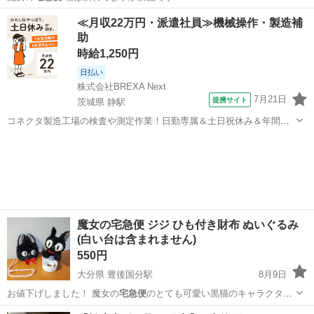
大阪
大阪市
東三国駅
食器
新品
≪月収22万円・派遣社員≫機械操作・製造補
助
時給1,250円
日払い
株式会社BREXA Next
7月21日
提携サイト
茨城県 静駅
コネクタ製造工場の検査や測定作業！日勤専属＆土日祝休み＆年間休
日128日★クリーンルーム内作業★マイカー通勤OK＆無料駐車場あり
茨城
常陸大宮市
静駅
その他
★就業先食堂利用可！日払い制度あり！《茨城県常陸大宮市》 人気の
工場のお仕事 ◇コネクタ製造工...
魔女の宅急便 ジジ ひも付き財布 ぬいぐるみ
(白い台は含まれません)
550円
大分県 豊後国分駅
8月9日
お値下げしました！ 魔女の
宅急便
のとても可愛い黒猫のキャラクター
のお財…
大分
大分市
豊後国分駅
おもちゃ
黒猫