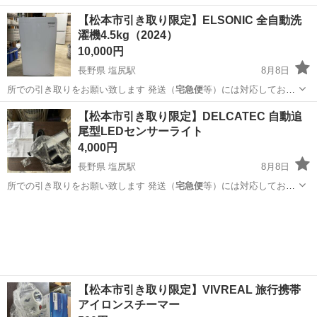
ません 大型商品な…
長野
東筑摩郡
塩尻駅
家庭用品
ポリタンク
【松本市引き取り限定】ELSONIC 全自動洗
濯機4.5kg（2024）
10,000円
長野県 塩尻駅
8月8日
所での引き取りをお願い致します 発送（
宅急便
等）には対応しており
ません 大型商品な…
長野
東筑摩郡
塩尻駅
生活家電
大型
【松本市引き取り限定】DELCATEC 自動追
尾型LEDセンサーライト
4,000円
長野県 塩尻駅
8月8日
所での引き取りをお願い致します 発送（
宅急便
等）には対応しており
ません 大型商品な…
長野
東筑摩郡
塩尻駅
生活家電
DELCATEC
【松本市引き取り限定】VIVREAL 旅行携帯
アイロンスチーマー