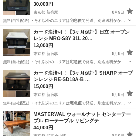
30,000円
東京都 新宿駅
8月9日
無料(自社配送) ・それ以外のエリアは
宅急便
で発送、別途送料がかか
ります。 ・標準…
東京
新宿区
新宿駅
キッチン家電
自社
カード決済可！【3ヶ月保証】日立 オーブン
レンジ MRO-S8Y 31L 20…
13,000円
東京都 新宿駅
8月9日
無料(自社配送) ・それ以外のエリアは
宅急便
で発送、別途送料がかか
ります。 ・標準…
東京
新宿区
新宿駅
キッチン家電
MRO
カード決済可！【3ヶ月保証】SHARP オーブ
ンレンジ RE-SD18A-B …
15,000円
東京都 新宿駅
8月9日
無料(自社配送) ・それ以外のエリアは
宅急便
で発送、別途送料がかか
ります。 ・標準…
東京
新宿区
新宿駅
キッチン家電
自社
MASTERWAL ウォールナット センターテー
ブル ローテーブル リビングテ…
44,000円
東京都 武蔵小山駅
8月9日