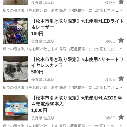
長野県 塩尻駅
8月8日
所での引き取りをお願い致します 発送（
宅急便
等）には対応しており
ません 大型商品な…
長野
東筑摩郡
塩尻駅
その他
Logicool
【松本市引き取り限定】⭐未使用⭐LEDライト
＆レーザー
100円
長野県 塩尻駅
8月8日
所での引き取りをお願い致します 発送（
宅急便
等）には対応しており
ません 大型商品な…
長野
東筑摩郡
塩尻駅
その他
レーザー
【松本市引き取り限定】⭐未使用⭐リモートワ
イヤレスカメラ
500円
長野県 塩尻駅
8月8日
所での引き取りをお願い致します 発送（
宅急便
等）には対応しており
ません 大型商品な…
長野
東筑摩郡
塩尻駅
その他
大型
【松本市引き取り限定】⭐未使用⭐LAZOS 単
４乾電池60本入
1,000円
長野県 塩尻駅
8月8日
所での引き取りをお願い致します 発送（
宅急便
等）には対応しており