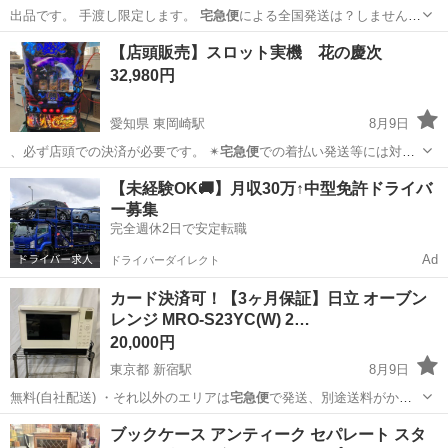
出品です。 手渡し限定します。
宅急便
による全国発送は？しません。
350…
和歌山
和歌山市
外装、車外用品
ポリッシャー
【店頭販売】スロット実機 花の慶次
32,980円
愛知県 東岡崎駅
8月9日
、必ず店頭での決済が必要です。 ✴︎
宅急便
での着払い発送等には対応
いたしかねます…
愛知
岡崎市
東岡崎駅
その他
花の慶次
【未経験OK🚚】月収30万↑中型免許ドライバ
ー募集
完全週休2日で安定転職
Ad
ドライバーダイレクト
カード決済可！【3ヶ月保証】日立 オーブン
レンジ MRO-S23YC(W) 2…
20,000円
東京都 新宿駅
8月9日
無料(自社配送) ・それ以外のエリアは
宅急便
で発送、別途送料がかか
ります。 ・標準…
東京
新宿区
新宿駅
キッチン家電
MRO
ブックケース アンティーク セパレート スタ