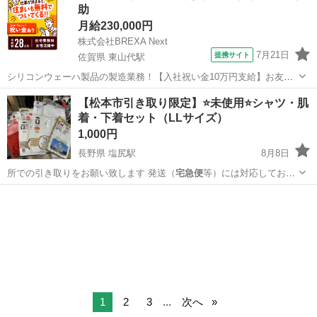
助
月給230,000円
株式会社BREXA Next
7月21日
提携サイト
佐賀県 東山代駅
シリコンウェーハ製品の製造業務！【入社祝い金10万円支給】お友達
やカップルとの応募OK◎年間休日129日＆休出なしでプライベート充
佐賀
伊万里市
東山代駅
その他
【松本市引き取り限定】⭐未使用⭐シャツ・肌
実♪業務はクリーンルームで快適作業◎自社正社員登用制度あり★1食
着・下着セット（LLサイズ）
300円～の格安食堂あり！《佐...
1,000円
長野県 塩尻駅
8月8日
所での引き取りをお願い致します 発送（
宅急便
等）には対応しており
ません 大型商品な…
長野
東筑摩郡
塩尻駅
その他
大型
1
2
3
...
次へ