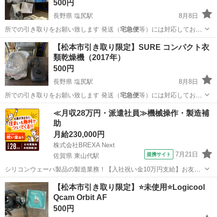
500円
長野県 塩尻駅
8月8日
所での引き取りをお願い致します 発送（
宅急便
等）には対応しており
ません 大型商品な…
長野
東筑摩郡
塩尻駅
生活家電
大型
【松本市引き取り限定】SURE コンパクト衣
類乾燥機（2017年）
500円
長野県 塩尻駅
8月8日
所での引き取りをお願い致します 発送（
宅急便
等）には対応しており
ません 大型商品な…
長野
東筑摩郡
塩尻駅
生活家電
大型
≪月収28万円・派遣社員≫機械操作・製造補
助
月給230,000円
株式会社BREXA Next
7月21日
提携サイト
佐賀県 東山代駅
シリコンウェーハ製品の製造業務！【入社祝い金10万円支給】お友達
やカップルとの応募OK◎年間休日129日＆休出なしでプライベート充
佐賀
伊万里市
東山代駅
その他
【松本市引き取り限定】⭐未使用⭐Logicool
実♪業務はクリーンルームで快適作業◎自社正社員登用制度あり★1食
Qcam Orbit AF
300円～の格安食堂あり！《佐...
500円