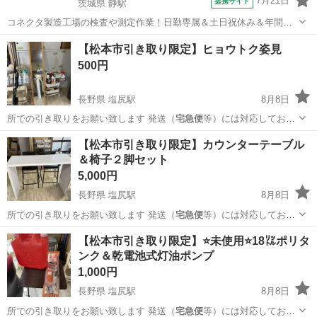
7月21日
提携サイト
茨城県 静駅
コネクタ製造工場の検査や測定作業！日勤専属＆土日祝休み＆年間休
日128日★クリーンルーム内作業★マイカー通勤OK＆無料駐車場あり
茨城
常陸大宮市
静駅
その他
【松本市引き取り限定】ヒョウトク姿見
★就業先食堂利用可！日払い制度あり！《茨城県常陸大宮市》 人気の
500円
工場のお仕事 ◇コネクタ製造工...
長野県 塩尻駅
8月8日
所での引き取りをお願い致します 発送（
宅急便
等）には対応しており
ません 大型商品な…
長野
東筑摩郡
塩尻駅
ミラー/鏡
大型
【松本市引き取り限定】カウンターテーブル
＆椅子２脚セット
5,000円
長野県 塩尻駅
8月8日
所での引き取りをお願い致します 発送（
宅急便
等）には対応しており
ません 大型商品な…
長野
東筑摩郡
塩尻駅
テーブル
大型
【松本市引き取り限定】⭐未使用⭐18㍑ポリタ
ンク＆乾電池式灯油ポンプ
1,000円
長野県 塩尻駅
8月8日
所での引き取りをお願い致します 発送（
宅急便
等）には対応しており