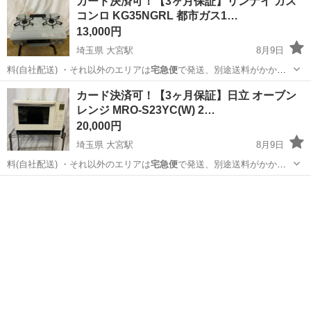
カード決済可！【3ヶ月保証】リンナイ ガス
コンロ KG35NGRL 都市ガス1…
13,000円
埼玉県 大宮駅
8月9日
料(自社配送) ・それ以外のエリアは
宅急便
で発送、別途送料がかかり
ます。 ・標…
埼玉
さいたま市
大宮駅
調理器具
リンナイ
カード決済可！【3ヶ月保証】日立 オーブン
レンジ MRO-S23YC(W) 2…
20,000円
埼玉県 大宮駅
8月9日
料(自社配送) ・それ以外のエリアは
宅急便
で発送、別途送料がかかり
ます。 ・標…
埼玉
さいたま市
大宮駅
キッチン家電
MRO