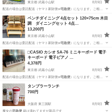
東京都 武蔵小山駅
8月9日
配送の場合は委託配送（ヤマト家財便or
宅急便
）になります。ご相談
下さい。 ●…
東京
品川区
武蔵小山駅
その他
インバーター
ベンチダイニング 4点セット 120×75cm 木目
調 ダイニングセット 4点…
13,200円
東京都 武蔵小山駅
8月9日
配送の場合は委託配送（ヤマト家財便or
宅急便
）になります。ご相談
下さい。 ●…
東京
品川区
武蔵小山駅
ダイニングセット
ベンチ
□CASIO カシオ SA-76 ミニキーボード 電子
キーボード 電子ピアノ …
4,378円
東京都 武蔵小山駅
8月9日
配送の場合は委託配送（ヤマト家財便or
宅急便
）になります。ご相談
下さい。 ●お取…
東京
品川区
武蔵小山駅
鍵盤楽器、ピアノ
タンブラーランチ
700円
大阪府 東三国駅
8月9日
魔女の
宅急便
箱は潰れてますが新品です