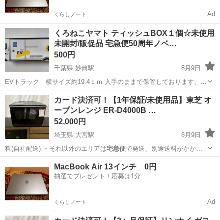
Ad
くらしノート
くろねこヤマト ティッシュBOX１個☆未使用
未開封/販促品 宅急便50周年ノベ…
500円
千葉県 妙典駅
8月9日
EVトラック 横サイズ約19.4ｃｍ 入手のままで保管しております、店
頭保管や製造上のヨレ（写真撮ったあとに滑って角ヨレ小発生してし
千葉
市川市
妙典駅
ノベルティグッズ
カード決済可！【1年保証/未使用品】東芝 オ
まいましたので画像には写っておりません）など発生分はご了承くだ
ーブンレンジ ER-D4000B …
さい 価格交渉や取...
52,000円
埼玉県 大宮駅
8月9日
料(自社配送) ・それ以外のエリアは
宅急便
で発送、別途送料がかかり
ます。 ・標…
埼玉
さいたま市
大宮駅
キッチン家電
自社
MacBook Air 13インチ 0円
抽選でプレゼント！応募は1分
Ad
くらしノート