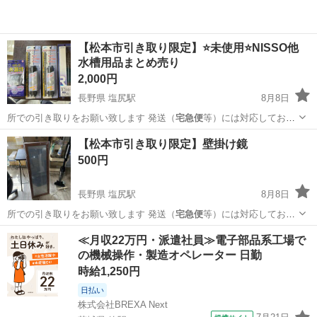
【松本市引き取り限定】⭐未使用⭐NISSO他
水槽用品まとめ売り
2,000円
長野県 塩尻駅
8月8日
所での引き取りをお願い致します 発送（
宅急便
等）には対応しており
ません 大型商品な…
長野
東筑摩郡
塩尻駅
その他
大型
【松本市引き取り限定】壁掛け鏡
500円
長野県 塩尻駅
8月8日
所での引き取りをお願い致します 発送（
宅急便
等）には対応しており
ません 大型商品な…
長野
東筑摩郡
塩尻駅
ミラー/鏡
大型
≪月収22万円・派遣社員≫電子部品系工場で
の機械操作・製造オペレーター 日勤
時給1,250円
日払い
株式会社BREXA Next