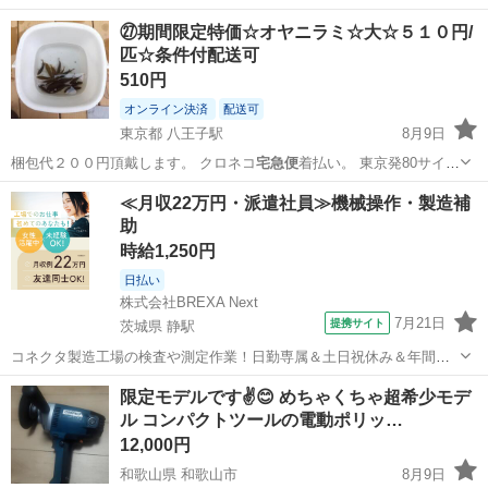
㉗期間限定特価☆オヤニラミ☆大☆５１０円/
匹☆条件付配送可
510円
オンライン決済
配送可
東京都 八王子駅
8月9日
梱包代２００円頂戴します。 クロネコ
宅急便
着払い。 東京発80サイズ
(関東圏１…
東京
八王子市
八王子駅
その他
オヤニラミ
≪月収22万円・派遣社員≫機械操作・製造補
助
時給1,250円
日払い
株式会社BREXA Next
7月21日
提携サイト
茨城県 静駅
コネクタ製造工場の検査や測定作業！日勤専属＆土日祝休み＆年間休
日128日★クリーンルーム内作業★マイカー通勤OK＆無料駐車場あり
茨城
常陸大宮市
静駅
その他
限定モデルです✌😊 めちゃくちゃ超希少モデ
★就業先食堂利用可！日払い制度あり！《茨城県常陸大宮市》 人気の
ル コンパクトツールの電動ポリッ…
工場のお仕事 ◇コネクタ製造工...
12,000円
和歌山県 和歌山市
8月9日