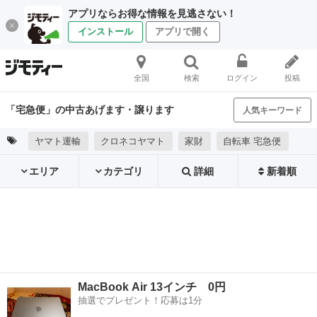
アプリならお得な情報を見逃さない！
インストール
アプリで開く
全国
検索
ログイン
投稿
「宅急便」の中古あげます・譲ります
人気キーワード
ヤマト運輸
クロネコヤマト
家財
自転車 宅急便
エリア
カテゴリ
詳細
新着順
MacBook Air 13インチ 0円
抽選でプレゼント！応募は1分