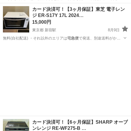
日128日★クリーンルーム内作業★マイカー通勤OK＆無料駐車場あり
茨城
常陸大宮市
静駅
その他
カード決済可！【3ヶ月保証】東芝 電子レン
★就業先食堂利用可！日払い制度あり！《茨城県常陸大宮市》 人気の
ジ ER-S17Y 17L 2024…
工場のお仕事 ◇コネクタ製造工...
15,000円
東京都 新宿駅
8月9日
無料(自社配送) ・それ以外のエリアは
宅急便
で発送、別途送料がかか
ります。 ・標準…
東京
新宿区
新宿駅
キッチン家電
カード決済可！【6ヶ月保証】SHARP オーブ
ンレンジ RE-WF275-B …