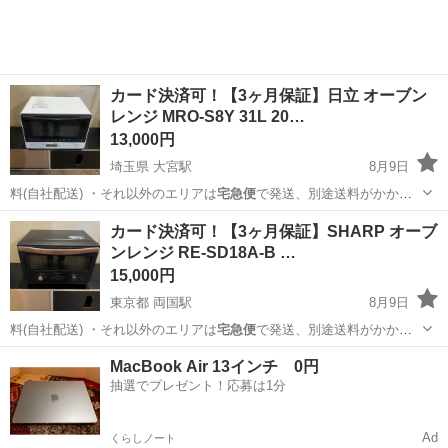
カード決済可！【3ヶ月保証】日立 オーブン
レンジ MRO-S8Y 31L 20…
13,000円
埼玉県 大宮駅
8月9日
料(自社配送) ・それ以外のエリアは
宅急便
で発送、別途送料がかかり
ます。 ・標…
埼玉
さいたま市
大宮駅
キッチン家電
MRO
カード決済可！【3ヶ月保証】SHARP オーブ
ンレンジ RE-SD18A-B …
15,000円
東京都 両国駅
8月9日
料(自社配送) ・それ以外のエリアは
宅急便
で発送、別途送料がかかり
ます。 ・標…
東京
墨田区
両国駅
キッチン家電
自社
MacBook Air 13インチ 0円
抽選でプレゼント！応募は1分
Ad
くらしノート