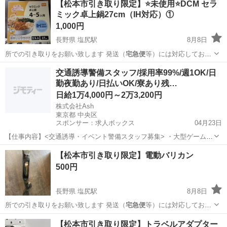
【松本市引き取り限定】⭐未使用⭐DCM セラ
ミック卓上鍋27cm（IH対応）①
1,000円
長野県 塩尻駅
8月8日
所での引き取りをお願い致します 発送（
宅急便
等）には対応しており
ません 大型商品な…
長野
東筑摩郡
塩尻駅
調理器具
DCM
交通誘導警備スタッフ/採用率99%/週1OK/日
勤夜勤あり/日払いOK/寮あり残…
日給1万4,000円～2万3,200円
株式会社Ash
東京都 中央区
スポンサー：求人ボックス
04月23日
【仕事内容】<交通誘導・イベント警備スタッフ募集> ・大型ゲームイ
ベント ・スポーツ・地域イベント ・工事現場 など、さまざまな現場
アルバイト・パート
【松本市引き取り限定】電動バリカン
で「安全を支える」警備会社です。 若手スタッフも多数活躍中! 未経
500円
験スタートがほとんどなので、初め...
長野県 塩尻駅
8月8日
所での引き取りをお願い致します 発送（
宅急便
等）には対応しており
ません 大型商品な…
長野
東筑摩郡
塩尻駅
生活家電
バリカン
【松本市引き取り限定】トラベルアダプター