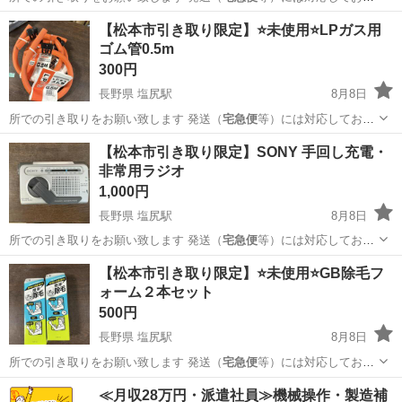
ません 大型商品な…
長野
東筑摩郡
塩尻駅
その他
LAZOS
【松本市引き取り限定】⭐未使用⭐LPガス用
ゴム管0.5m
300円
長野県 塩尻駅
8月8日
所での引き取りをお願い致します 発送（
宅急便
等）には対応しており
ません 大型商品な…
長野
東筑摩郡
塩尻駅
家庭用品
大型
【松本市引き取り限定】SONY 手回し充電・
非常用ラジオ
1,000円
長野県 塩尻駅
8月8日
所での引き取りをお願い致します 発送（
宅急便
等）には対応しており
ません 大型商品な…
長野
東筑摩郡
塩尻駅
生活家電
SONY
【松本市引き取り限定】⭐未使用⭐GB除毛フ
ォーム２本セット
500円
長野県 塩尻駅
8月8日
所での引き取りをお願い致します 発送（
宅急便
等）には対応しており
ません 大型商品な…
長野
東筑摩郡
塩尻駅
その他
大型
≪月収28万円・派遣社員≫機械操作・製造補