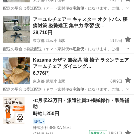
配送の場合は委託配送（アート家財便or
宅急便
）になります。ご相談
下さい。 …
東京
品川区
武蔵小山駅
テーブル
アーユルチェアー キャスター オクトパス 腰
痛対策 姿勢矯正 集中力 学習 疲…
28,710円
東京都 武蔵小山駅
8月9日
配送の場合は委託配送（ヤマト家財便or
宅急便
）になります。ご相談
下さい。 …
東京
品川区
武蔵小山駅
椅子
坐骨神経痛
Kazama カザマ 籐家具 籐 椅子 ラタンチェア
アームチェア ダイニング…
6,776円
東京都 武蔵小山駅
8月9日
配送の場合は委託配送（ヤマト家財便or
宅急便
）になります。ご相談
下さい。 …
東京
品川区
武蔵小山駅
椅子
商品
≪月収22万円・派遣社員≫機械操作・製造補
助
時給1,250円
日払い
株式会社BREXA Next
7月21日
提携サイト