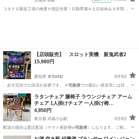
茨城県 静駅
コネクタ製造工場の検査や測定作業！日勤専属＆土日祝休み＆年間休
日128日★クリーンルーム内作業★マイカー通勤OK＆無料駐車場あり
茨城
常陸大宮市
静駅
その他
★就業先食堂利用可！日払い制度あり！《茨城県常陸大宮市》 人気の
工場のお仕事 ◇コネクタ製造工...
【店頭販売】 スロット実機 新鬼武者2
15,980円
愛知県 東岡崎駅
8月9日
、必ず店頭での決済が必要です。 ✴︎
宅急便
での着払い発送等には対応
いたしかねます…
愛知
岡崎市
東岡崎駅
その他
鬼武者2
ラタンチェア 籐椅子 ラウンジチェア アーム
チェア 1人掛けチェア 一人掛け椅…
4,950円
東京都 武蔵小山駅
8月9日
配送の場合は委託配送（ヤマト家財便or
宅急便
）になります。ご相談
下さい。 ●…
東京
品川区
武蔵小山駅
椅子
お酒 空き瓶 紹興酒 ブランデー ワイン ジャン