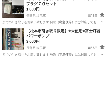
プラグ７点セット
1,000円
長野県 塩尻駅
8月8日
所での引き取りをお願い致します 発送（
宅急便
等）には対応しており
ません 大型商品な…
長野
東筑摩郡
塩尻駅
生活家電
大型
【松本市引き取り限定】⭐未使用⭐富士灯器
パワーポンプ
3,000円
長野県 塩尻駅
8月8日
所での引き取りをお願い致します 発送（
宅急便
等）には対応しており
ません 大型商品な…
長野
東筑摩郡
塩尻駅
その他
大型