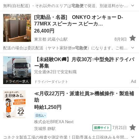
無料(自社配送) ・それ以外のエリアは
宅急便
で発送、別途送料がかか
ります。 ・標準…
東京
新宿区
新宿駅
キッチン家電
自社
[完動品・名器] ONKYO オンキョー D-
77MRX スピーカー スピーカ…
26,400円
東京都 武蔵小山駅
8月9日
配送の場合は委託配送（ヤマト家財便or
宅急便
）になります。ご相談
下さい。 ●…
東京
品川区
武蔵小山駅
オーディオ
ONKYO
【未経験OK🚚】月収30万↑中型免許ドライバ
ー募集
完全週休2日で安定転職
Ad
ドライバーダイレクト
≪月収22万円・派遣社員≫機械操作・製造補
助
時給1,250円
日払い
株式会社BREXA Next
7月21日
提携サイト
茨城県 静駅
コネクタ製造工場の検査や測定作業！日勤専属＆土日祝休み＆年間休