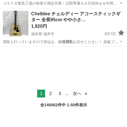
コネクタ製造工場の検査や測定作業！日勤専属＆土日祝休み＆年間休
日128日★クリーンルーム内作業★マイカー通勤OK＆無料駐車場あり
茨城
常陸大宮市
静駅
その他
Chelldee チェルディー アコースティックギ
★就業先食堂利用可！日払い制度あり！《茨城県常陸大宮市》 人気の
ター 全長95cm やや小さ…
工場のお仕事 ◇コネクタ製造工...
1,920円
福井県 福井市
8月7日
買取も行っていますので持込み、
出張買取
お任せください！ 高級ブラ
ンドから…
福井
福井市
弦楽器、ギター
1
2
3
...
次へ
全140062件中 1-50件表示