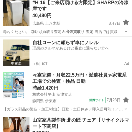
#H-16【ご来店頂ける方限定】SHARPの冷凍
庫です
40,480円
広島県 上八木駅
8月7日
尋ねください。 ③店頭買取り査定＆
出張買取
り 査定 当店では買取り
査定も行なっ…
広島
広島市
上八木駅
キッチン家電
貸し出し
自社ローンに頼らず車にノレル
理想のクルマがあるけど審査に通らない方へ
Ad
（株）ICT
≪寮完備・月収22.5万円・派遣社員≫家電系
工場での検査・検品 日勤
時給1,420円
株式会社平山 沼津支店
7月23日
提携サイト
静岡県 伊東市
【ガラス部品の製造・加工/検査】日勤・土日休み／即入居可能！／伊
豆でのんびりライフ♪ ガラス部品の製造・加工/検査 【株式会社平山で
静岡
伊東市
その他
山室家具製作所 北の匠 チェア【リサイクルマ
の正社員採用（無期雇用派遣）となります】 「2人で同じ職場で働き
ート下関店】
たい」 「仕事も休みも一...