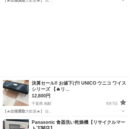
【🔥
出張買取
大歓迎🔥】 出…
千葉
柏市
柏駅
ソファ
ウニコ
決算セール‼ お値下げ‼ UNICO ウニコ ワイス
シリーズ 【🔥リ…
12,800円
千葉県 柏駅
8月7日
【🔥
出張買取
大歓迎🔥】 出…
千葉
柏市
柏駅
ソファ
ウニコ
Panasonic 食器洗い乾燥機【リサイクルマー
ト下関店】