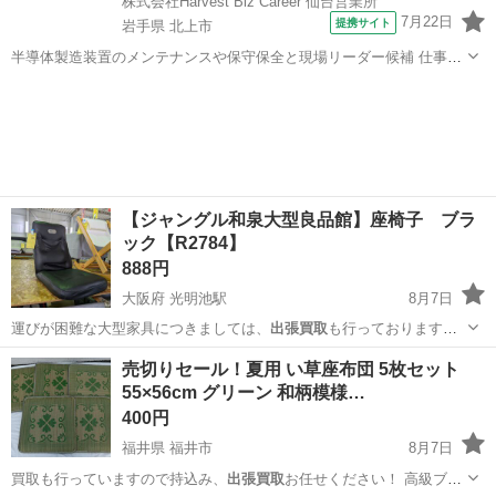
株式会社Harvest Biz Career 仙台営業所
7月22日
提携サイト
岩手県 北上市
半導体製造装置のメンテナンスや保守保全と現場リーダー候補 仕事内
容 ＼フラッシュメモリの製造を行う工場で半導体製造装置の保守・点
岩手
北上市
その他
検のお仕事／ 【主な業務】 フラッシュメモリなどに使用される「半導
体」。 その半導体を...
【ジャングル和泉大型良品館】座椅子 ブラ
ック【R2784】
888円
大阪府 光明池駅
8月7日
運びが困難な大型家具につきましては、
出張買取
も行っておりますの
でお気軽にご相談く…
大阪
和泉市
光明池駅
椅子
ジャングル
売切りセール！夏用 い草座布団 5枚セット
55×56cm グリーン 和柄模様…
400円
福井県 福井市
8月7日
買取も行っていますので持込み、
出張買取
お任せください！ 高級ブラ