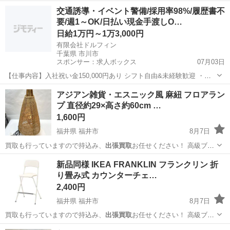
ンドから…
福井
福井市
ファブリック、カバー
和室
交通誘導・イベント警備/採用率98%/履歴書不
要/週1～OK/日払い現金手渡しO…
日給1万円～1万3,000円
有限会社ドルフィン
千葉県 市川市
スポンサー：求人ボックス
07月03日
【仕事内容】入社祝い金150,000円あり シフト自由&未経験歓迎
・直
行直帰OK ・一部車・自転車・バイク通勤OK ・週1～OK ・日払い・
アルバイト・パート
アジアン雑貨・エスニック風 麻紐 フロアラン
週払いOK、現金手渡しも可能です! <仕事内容> 建築・土木工事現場
プ 直径約29×高さ約60cm …
で...
1,600円
福井県 福井市
8月7日
買取も行っていますので持込み、
出張買取
お任せください！ 高級ブラ
ンドから…
福井
福井市
照明器具
間接照明
新品同様 IKEA FRANKLIN フランクリン 折
り畳み式 カウンターチェ…
2,400円
福井県 福井市
8月7日
買取も行っていますので持込み、
出張買取
お任せください！ 高級ブラ
ンドから…
福井
福井市
椅子
FRANKLIN