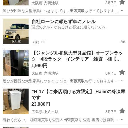
大阪府 光明池駅
8月7日
運びが困難な大型家具につきましては、
出張買取
も行っておりますの
でお気軽にご相談く…
大阪
和泉市
光明池駅
収納家具
ジャングル
自社ローンに頼らず車にノレル
理想のクルマがあるけど審査に通らない方へ
Ad
（株）ICT
【ジャングル和泉大型良品館】オープンラッ
ク 4段ラック インテリア 雑貨 棚【…
1,980円
大阪府 光明池駅
8月7日
運びが困難な大型家具につきましては、
出張買取
も行っておりますの
でお気軽にご相談く…
大阪
和泉市
光明池駅
収納家具
ジャングル
#H-17【ご来店頂ける方限定】 Haierの冷凍庫
です
23,980円
広島県 上八木駅
8月7日
尋ねください。 ③店頭買取り査定＆
出張買取
り 査定 当店では買取り
査定も行なっ…
広島
広島市
上八木駅
キッチン家電
貸し出し