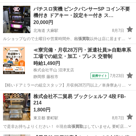
パチスロ実機 ピンクパンサーSP コイン不要
機付き ドアキー・設定キー付き ス…
20,000円
北海道 大麻駅
8月7日
ルショップなので土曜日や営業時間外、
出張買取
以外は店に居ますの
で 引き取りの日…
北海道
江別市
大麻駅
その他
≪寮完備・月収28万円・派遣社員≫自動車系
工場での組立・加工・プレス 交替制
時給1,490円
株式会社平山 沼津支店
7月23日
提携サイト
静岡県 藤枝市
【軽いドアミラーの組立スタッフ】月収例28万円以上／単身寮あり／
年間休日121日／初めてさんも安心のカンタン作業 【未経験歓迎】軽
静岡
藤枝市
その他
株式会社不二貿易 ブックシェルフ 4段 FB-
いドアミラーの組立スタッフ｜新設のキレイな工場◎男女活躍中！ 大
214
手自動車部品メーカーの新設工...
1,800円
東京都 要町駅
8月7日
で是非お持ちよりください！ ※現在
出張買取
はしていません 要町店の
ア…
東京
豊島区
要町駅
収納家具