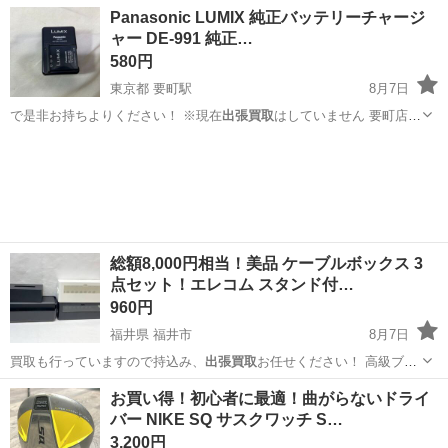
ンドから…
福井
福井市
その他
テント
Panasonic LUMIX 純正バッテリーチャージ
ャー DE-991 純正…
580円
東京都 要町駅
8月7日
で是非お持ちよりください！ ※現在
出張買取
はしていません 要町店の
ア…
東京
豊島区
要町駅
その他
総額8,000円相当！美品 ケーブルボックス 3
点セット！エレコム スタンド付…
960円
福井県 福井市
8月7日
買取も行っていますので持込み、
出張買取
お任せください！ 高級ブラ
ンドから…
福井
福井市
周辺機器
お買い得！初心者に最適！曲がらないドライ
バー NIKE SQ サスクワッチ S…
3,200円