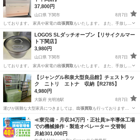
37,800円
山口県 下関市
8月7日
しております。 家具や家電の
出張買取
もいたします。 また、手放し
た…
山口
下関市
キッチン家電
リサイクルマート
LOGOS SLダッチオーブン【リサイクルマー
ト下関店】
3,980円
山口県 下関市
8月7日
しております。 家具や家電の
出張買取
もいたします。 また、手放し
た…
山口
下関市
調理器具
ダッチオーブン
【ジャングル和泉大型良品館】チェストラッ
ク ニトリ エトナ 収納【R2785】
4,980円
大阪府 光明池駅
8月7日
運びが困難な大型家具につきましては、
出張買取
も行っておりますの
でお気軽にご相談く…
大阪
和泉市
光明池駅
収納家具
ジャングル
≪寮完備・月収34万円・正社員≫半導体工場
での機械操作・製造オペレーター 交替制
月給301,000円