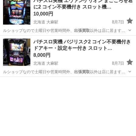
パチスロ実機 エヴァンゲリオン まごころを君
に2 コイン不要機付き スロット機…
10,000円
北海道 大麻駅
8月7日
ルショップなので土曜日や営業時間外、
出張買取
以外は店に居ますの
で 引き取りの日…
北海道
江別市
大麻駅
その他
パチスロ実機 バジリスク2 コイン不要機付き
ドアキー・設定キー付き スロット…
8,000円
北海道 大麻駅
8月7日
ルショップなので土曜日や営業時間外、
出張買取
以外は店に居ますの
で 引き取りの日…
北海道
江別市
大麻駅
その他
バジリスク