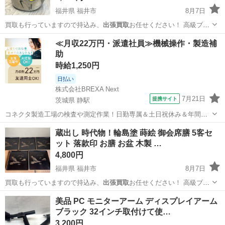
福井県 福井市
8月7日
買取も行っていますので持込み、
出張買取
お任せください！ 高級ブラ
ンドから…
福井
福井市
ゴルフ
≪月収22万円・派遣社員≫機械操作・製造補
助
時給1,250円
日払い
株式会社BREXA Next
7月21日
提携サイト
茨城県 静駅
コネクタ製造工場の検査や測定作業！日勤専属＆土日祝休み＆年間休
日128日★クリーンルーム内作業★マイカー通勤OK＆無料駐車場あり
茨城
常陸大宮市
静駅
その他
蔵出し 時代物！輪島塗 蒔絵 御会席膳 5客セ
★就業先食堂利用可！日払い制度あり！《茨城県常陸大宮市》 人気の
ット 落款印 お膳 お盆 木製 …
工場のお仕事 ◇コネクタ製造工...
4,800円
福井県 福井市
8月7日
買取も行っていますので持込み、
出張買取
お任せください！ 高級ブラ
ンドから…
福井
福井市
その他
美品 PC モニターアーム ディスプレイアーム
ブラック 32インチ取付けて使…
3,200円