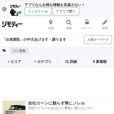
アプリならお得な情報を見逃さない！
インストール
アプリで開く
全国
検索
ログイン
投稿
「出張買取」の中古あげます・譲ります
人気キーワード
ゴミ屋敷
エリア
カテゴリ
詳細
新着順
自社ローンに頼らず車にノレル
理想のクルマがあるけど審査に通らない方へ