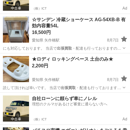
Ad
（株）ICT
☆サンデン 冷蔵ショーケース AG-54XB-B 有
効内容量54L
16,500円
愛知県 矢作橋駅
8月7日
にも対応しております。 当店で
出張買取
・配達も行っておりますので
何でも聞い…
愛知
岡崎市
矢作橋駅
キッチン家電
★ロディ ロッキングベース 土台のみ★
2,200円
愛知県 矢作橋駅
8月7日
読して頂ければ幸いです。 当店で
出張買取
・配達も行っておりますの
で何でも聞い…
愛知
岡崎市
矢作橋駅
キッズ用品
自社ローンに頼らず車にノレル
理想のクルマがあるけど審査に通らない方へ
Ad
（株）ICT