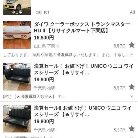
Ad
（株）ICT
ダイワ クーラーボックス トランクマスター
HD II 【リサイクルマート下関店】
16,800円
山口県 下関市
8月7日
しております。 家具や家電の
出張買取
もいたします。 また、手放し
た…
山口
下関市
その他
ダイワ
決算セール！ お値下げ！ UNICO ウニコ ワイ
スシリーズ 【🔥リサイ…
19,800円
千葉県 柏駅
8月7日
限定 【🔥
出張買取
大歓迎🔥】 出…
千葉
柏市
柏駅
ソファ
ウニコ
決算セール‼ お値下げ！ UNICO ウニコ ワイ
スシリーズ 【🔥リサイ…
19,800円
千葉県 柏駅
8月7日