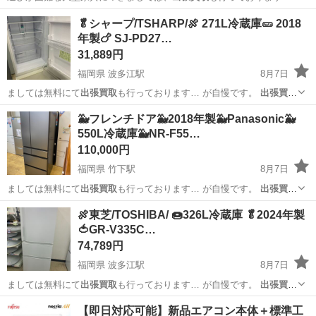
でお気軽にご相談く…
大阪
和泉市
光明池駅
収納家具
ジャングル
🥬シャープ/TSHARP/🍖 271L冷蔵庫🥒 2018
年製🍗 SJ-PD27…
31,889円
福岡県 波多江駅
8月7日
ましては無料にて
出張買取
も行っております… が自慢です。
出張買取
のご依頼や買取価…
福岡
糸島市
波多江駅
キッチン家電
🐳フレンチドア🐳2018年製🐳Panasonic🐳
550L冷蔵庫🐳NR-F55…
110,000円
福岡県 竹下駅
8月7日
ましては無料にて
出張買取
も行っております… が自慢です。
出張買取
のご依頼や買取価…
福岡
福岡市
竹下駅
キッチン家電
リサイクルマート
🍖東芝/TOSHIBA/ 🍩326L冷蔵庫 🥬2024年製
🍅GR-V335C…
74,789円
福岡県 波多江駅
8月7日
ましては無料にて
出張買取
も行っております… が自慢です。
出張買取
のご依頼や買取価…
福岡
糸島市
波多江駅
キッチン家電
リサイクルマート
【即日対応可能】新品エアコン本体＋標準工