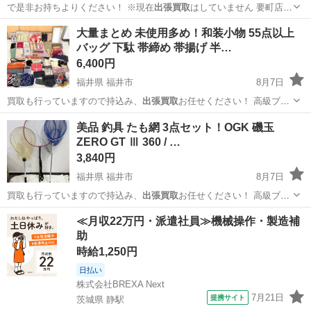
で是非お持ちよりください！ ※現在
出張買取
はしていません 要町店の
ア…
東京
豊島区
要町駅
おもちゃ
大量まとめ 未使用多め！和装小物 55点以上
バッグ 下駄 帯締め 帯揚げ 半…
6,400円
福井県 福井市
8月7日
買取も行っていますので持込み、
出張買取
お任せください！ 高級ブラ
ンドから…
福井
福井市
着物
半襟
美品 釣具 たも網 3点セット！OGK 磯玉
ZERO GT Ⅲ 360 / …
3,840円
福井県 福井市
8月7日
買取も行っていますので持込み、
出張買取
お任せください！ 高級ブラ
ンドから…
福井
福井市
その他
≪月収22万円・派遣社員≫機械操作・製造補
助
時給1,250円
日払い
株式会社BREXA Next
7月21日
提携サイト
茨城県 静駅