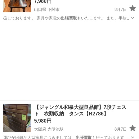
7,980円
山口県 下関市
8月7日
扱しております。 家具や家電の
出張買取
もいたします。 また、手放し
た…
山口
下関市
椅子
リサイクルマート
【ジャングル和泉大型良品館】7段チェス
ト 衣類収納 タンス【R2786】
5,980円
大阪府 光明池駅
8月7日
運びが困難な大型家具につきましては、
出張買取
も行っておりますの