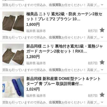
買取も行っていますので持込み、
出張買取
お任せください！ 高級ブラ
ンドから…
福井
福井市
カーテン、ブラインド
極美品 ニトリ 遮光2級・防炎 カーテン2枚セ
ット！プレミア2 ブラウン 10…
1,600円
福井県 福井市
8月7日
買取も行っていますので持込み、
出張買取
お任せください！ 高級ブラ
ンドから…
福井
福井市
カーテン、ブラインド
カーテン
新品同様 ニトリ 裏地付き遮光1級・遮熱ジャ
ガード カーテン2枚セット！RK0…
1,280円
福井県 福井市
8月7日
買取も行っていますので持込み、
出張買取
お任せください！ 高級ブラ
ンドから…
福井
福井市
カーテン、ブラインド
新品同様 新和産業 DOME型テント＆テント
タープ 青 ブルー 取扱説明書付…
1,024円
福井県 福井市
8月7日
買取も行っていますので持込み、
出張買取
お任せください！ 高級ブラ