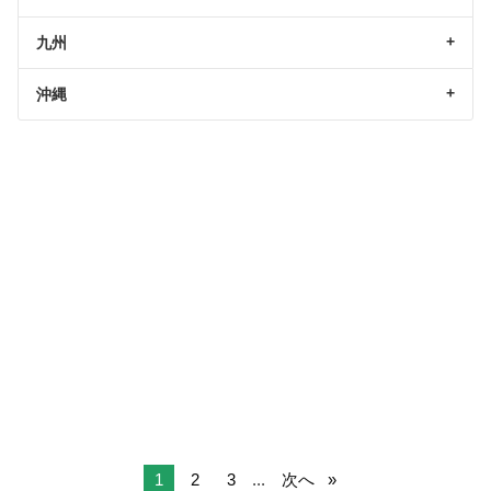
九州
沖縄
1
2
3
...
次へ