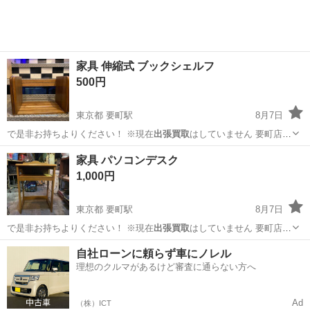
家具 伸縮式 ブックシェルフ
500円
東京都 要町駅
8月7日
で是非お持ちよりください！ ※現在
出張買取
はしていません 要町店の
ア…
東京
豊島区
要町駅
収納家具
家具 パソコンデスク
1,000円
東京都 要町駅
8月7日
で是非お持ちよりください！ ※現在
出張買取
はしていません 要町店の
ア…
東京
豊島区
要町駅
テーブル
デスク
自社ローンに頼らず車にノレル
理想のクルマがあるけど審査に通らない方へ
Ad
（株）ICT