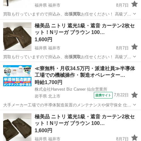
福井県 福井市
8月7日
買取も行っていますので持込み、
出張買取
お任せください！ 高級ブラ
ンドか…
福井
福井市
鍵盤楽器、ピアノ
エレクトーン
極美品 ニトリ 遮光1級・遮音 カーテン2枚セ
ット！Nリーガ ブラウン 100…
1,600円
福井県 福井市
8月7日
買取も行っていますので持込み、
出張買取
お任せください！ 高級ブラ
ンドから…
福井
福井市
カーテン、ブラインド
カーテン
≪寮無料・月収34.5万円・派遣社員≫半導体
工場での機械操作・製造オペレーター…
時給1,700円
株式会社Harvest Biz Career 仙台営業所
7月22日
提携サイト
岩手県 北上市
大手メーカー工場での半導体製造装置のメンテナンスや保守保全 仕事
内容 ＼フラッシュメモリの製造を行う工場で半導体製造装置の保守・
岩手
北上市
その他
極美品 ニトリ 遮光1級・遮音 カーテン2枚セ
点検のお仕事／ 新工場新設に伴い、請負現場の立ち上げを行います！
ット！Nリーガ ブラウン 100…
※立ち上げ時期目安：2...
1,600円
福井県 福井市
8月7日