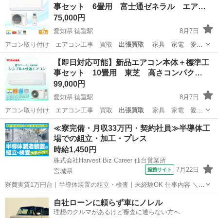
事セット 6畳用 富士通ゼネラル エア…
75,000円
愛知県 徳重駅
8月7日
アコン取り付け エアコン工事 買取
出張買取
家具 家電 愛
知 岐阜 三重 …
愛知
名古屋市
徳重駅
季節、空調家電
再利用
【即日対応可能】新品エアコン本体＋標準工
事セット 10畳用 東芝 高さコンパク…
99,000円
愛知県 徳重駅
8月7日
アコン取り付け エアコン工事 買取
出張買取
家具 家電 愛
知 岐阜 三重 …
愛知
名古屋市
徳重駅
季節、空調家電
再利用
≪寮完備・月収33万円・契約社員≫半導体工
場での組立・加工・プレス
時給1,450円
株式会社Harvest Biz Career 仙台営業所
7月22日
提携サイト
宮城県
寮費実質1万円台｜半導体装置の組立・検査｜未経験OK 仕事内容 ＼半
導体製造装置の組立・検査スタッフ／ 大手メーカー工場内で、半導体
宮城
その他
自社ローンに頼らず車にノレル
をつくるための装置を組み立てる仕事です。 タブレットや図面を確認
理想のクルマがあるけど審査に通らない方へ
しながら、ドライバ...