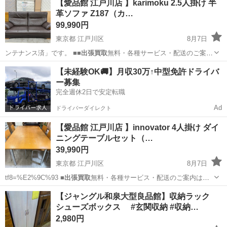
【愛品館 江戸川店 】karimoku 2.5人掛け 半
革ソファ Z187（カ…
99,990円
東京都 江戸川区
8月7日
ンテナンス済」です。 ■■
出張買取
無料・各種サービス・配送のご案内
はこ…
東京
江戸川区
ソファ
商品
【未経験OK🚚】月収30万↑中型免許ドライバ
ー募集
完全週休2日で安定転職
Ad
ドライバーダイレクト
【愛品館 江戸川店 】innovator 4人掛け ダイ
ニングテーブルセット（…
39,990円
東京都 江戸川区
8月7日
tf8=%E2%9C%93 ■
出張買取
無料・各種サービス・配送のご案内は
こ…
東京
江戸川区
ダイニングセット
ダイニング
【ジャングル和泉大型良品館】収納ラック
シューズボックス #玄関収納 #収納…
2,980円