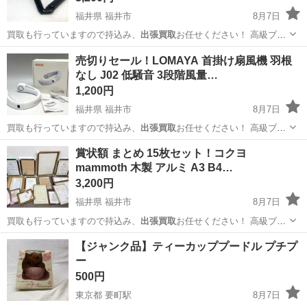
福井県 福井市
8月7日
買取も行っていますので持込み、
出張買取
お任せください！ 高級ブラ
ンドから…
福井
福井市
その他
売切りセール！LOMAYA 首掛け扇風機 羽根
なし J02 低騒音 3段階風量…
1,200円
福井県 福井市
8月7日
買取も行っていますので持込み、
出張買取
お任せください！ 高級ブラ
ンドから…
福井
福井市
季節、空調家電
LOMAYA
賞状額 まとめ 15枚セット！コクヨ
mammoth 木製 アルミ A3 B4…
3,200円
福井県 福井市
8月7日
買取も行っていますので持込み、
出張買取
お任せください！ 高級ブラ
ンドから…
福井
福井市
その他
【ジャンク品】ティーカッププードル プチプ
ー
500円
東京都 要町駅
8月7日