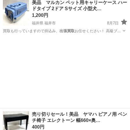
美品 マルカン ペット用キャリーケース ハー
ドタイプ 2ドア Sサイズ 小型犬…
1,200円
福井県 福井市
8月7日
買取も行っていますので持込み、
出張買取
お任せください！ 高級ブラ
ンドから…
福井
福井市
その他
マルカン
売り切りセール！美品 ヤマハ ピアノ用 ベン
チ椅子 エレクトーン 幅660×奥…
400円