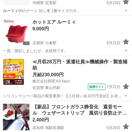
沖縄県 安里駅
6月23日
ルーミィ
60のゲージ 回し車 1番サイズの大…
沖縄
那覇市
安里駅
その他
ルーミィ
ホットエア ルーミィ
9,000円
京都府 小倉駅
6月21日
一度、開封しましたが、未使用です。
京都
宇治市
小倉駅
季節、空調家電
ルーミィ
≪月収28万円・派遣社員≫機械操作・製造補
助
月給230,000円
株式会社BREXA Next
7月21日
提携サイト
佐賀県 東山代駅
シリコンウェーハ製品の製造業務！【入社祝い金10万円支給】お友達
やカップルとの応募OK◎年間休日129日＆休出なしでプライベート充
佐賀
伊万里市
東山代駅
その他
【新品】フロントガラス静音化 遮音モー
実♪業務はクリーンルームで快適作業◎自社正社員登用制度あり★1食
ル ウェザーストリップ 風切り音防止テー
300円～の格安食堂あり！《佐...
プ
2,400円
高知県 旭駅前通駅
6月20日