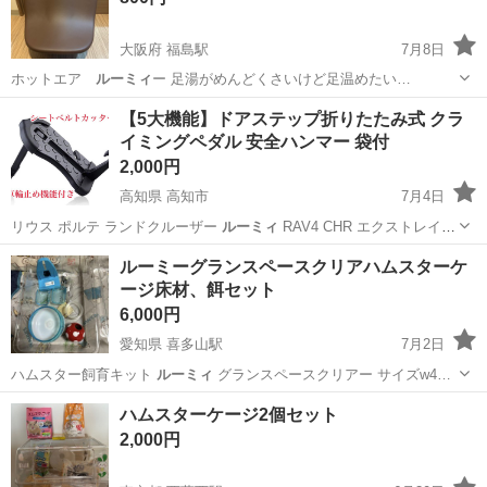
大阪府 福島駅
7月8日
ホットエア
ルーミィ
ー 足湯がめんどくさいけど足温めたい…
大阪
大阪市
福島駅
美容家電
フット
【5大機能】ドアステップ折りたたみ式 クラ
イミングペダル 安全ハンマー 袋付
2,000円
高知県 高知市
7月4日
リウス ポルテ ランドクルーザー
ルーミィ
RAV4 CHR エクストレイ
ル…
高知
高知市
内装、インテリア
ハンマー
ルーミーグランスペースクリアハムスターケ
ージ床材、餌セット
6,000円
愛知県 喜多山駅
7月2日
ハムスター飼育キット
ルーミィ
グランスペースクリアー サイズw4…
愛知
名古屋市
喜多山駅
その他
ハムスターケージ2個セット
ジャンガリアンハムスター
2,000円