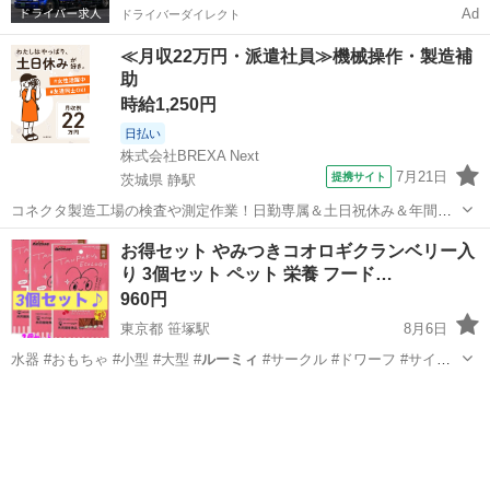
Ad
ドライバーダイレクト
≪月収22万円・派遣社員≫機械操作・製造補
助
時給1,250円
日払い
株式会社BREXA Next
7月21日
提携サイト
茨城県 静駅
コネクタ製造工場の検査や測定作業！日勤専属＆土日祝休み＆年間休
日128日★クリーンルーム内作業★マイカー通勤OK＆無料駐車場あり
茨城
常陸大宮市
静駅
その他
お得セット やみつきコオロギクランベリー入
★就業先食堂利用可！日払い制度あり！《茨城県常陸大宮市》 人気の
り 3個セット ペット 栄養 フード…
工場のお仕事 ◇コネクタ製造工...
960円
東京都 笹塚駅
8月6日
水器 #おもちゃ #小型 #大型 #
ルーミィ
#サークル #ドワーフ #サイレ
ン…
東京
渋谷区
笹塚駅
その他
コオロギ