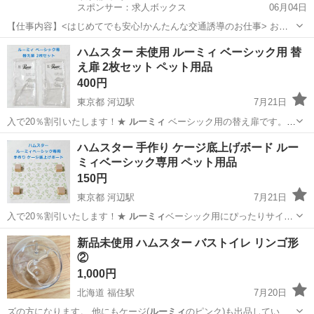
スポンサー：求人ボックス
06月04日
【仕事内容】<はじめてでも安心!かんたんな交通誘導のお仕事> お願
いするのは、住宅街の工事現場で車や人を安全に誘導するお仕事で
アルバイト・パート
ハムスター 未使用 ルーミィ ベーシック用 替
す。 工事現場といっても、住宅街が多いので、交通量は少なめで落ち
え扉 2枚セット ペット用品
着いた環境。 しかも、複雑な片側交互通行...
400円
東京都 河辺駅
7月21日
入で20％割引いたします！★
ルーミィ
ベーシック用の替え扉です。
予備…
東京
青梅市
河辺駅
その他
ハムスター 手作り ケージ底上げボード ルー
ミィベーシック専用 ペット用品
150円
東京都 河辺駅
7月21日
入で20％割引いたします！★
ルーミィ
ベーシック用にぴったりサイズ
で作りま…
東京
青梅市
河辺駅
その他
ルーミィベーシック
新品未使用 ハムスター バストイレ リンゴ形
②
1,000円
北海道 福住駅
7月20日
ズの方になります。 他にもケージ(
ルーミィ
のピンク)も出品していま