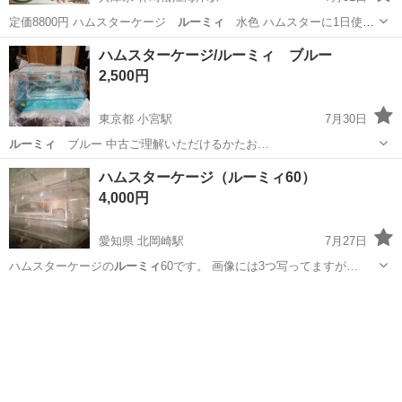
定価8800円 ハムスターケージ
ルーミィ
水色 ハムスターに1日使用
しまし…
兵庫
明石市
林崎松江海岸駅
その他
ハムスター
ハムスターケージ/ルーミィ ブルー
2,500円
東京都 小宮駅
7月30日
ルーミィ
ブルー 中古ご理解いただけるかたお…
東京
八王子市
小宮駅
その他
ルーミィ
ハムスターケージ（ルーミィ60）
4,000円
愛知県 北岡崎駅
7月27日
ハムスターケージの
ルーミィ
60です。 画像には3つ写ってますが…
愛知
岡崎市
北岡崎駅
その他
ルーミィ