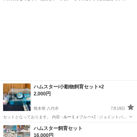
す。 足…
北海道
札幌市
福住駅
その他
リンゴ
ハムスター/小動物飼育セット×2
2,000円
熊本県 八代市
7月19日
セットとなっております。 内容 ･
ルーミィ
ブルー×2 ･ジョイントバス
×2 ･…
熊本
八代市
その他
ルーミィブルー
ハムスター飼育セット
16,000円