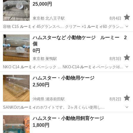
25,000円
東京都 北八王子駅
8月4日
容物 C15
ルーミィ
45グランスペ… クリアー ×1
ルーミィ
60 グランス
ぺ… た 。 1階は
ルーミィ
60のケージに小… 土を使用 2階は
ルーミィ
東京
八王子市
北八王子駅
その他
ハムスターなど 小動物ケージ ルーミー 2
45を使用してマ…
個
0円
東京都 巣鴨駅
8月3日
NKO C14
ルーミィ
ベーシック … NKO-C14-
ルーミィ
-ベーシック/d…
東京
文京区
巣鴨駅
その他
ハムスター・小動物用ケージ
2,500円
沖縄県 浦添前田駅
8月2日
SANKOの
ルーミィ
のホワイトです。 2ヶ月くらい使用し…
沖縄
宜野湾市
浦添前田駅
その他
ケージ
ハムスター・小動物用飼育ケージ
1,800円