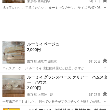
東京都 西葛西駅
6月30日
,5枚目)ので、ご了承ください。
ルーミィ
Gブラウン サイズ W47×D3…
東京
江戸川区
西葛西駅
その他
ルーミィ ベージュ
2,000円
東京都 練馬春日町駅
6月30日
ハムスターケージ
ルーミィ
比較的綺麗だとは思いますが、…
東京
練馬区
練馬春日町駅
その他
ルーミィ
ルーミィ グランスペース クリアー ハムスタ
ー ハウス
2,000円
東京都 上石神井駅
6月27日
一年未満使用しました。 飼っている子がプラスチックを噛むのが好き
なハムスターだったので、画像2枚目のように2ミリ程の穴をあけたの
東京
練馬区
上石神井駅
その他