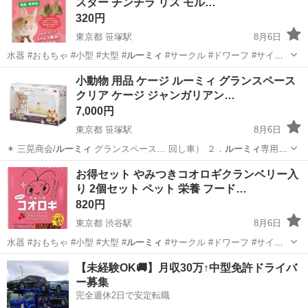
スター チンチラ リス モル…
320円
東京都 笹塚駅
8月6日
水器 #おもちゃ #小型 #大型 #
ルーミィ
#サークル #ドワーフ #サイレ
ン…
東京
渋谷区
笹塚駅
その他
小動物
小動物 用品 ケージ ルーミィ グランスペース
クリア ケージ ジャンガリアン…
7,000円
東京都 笹塚駅
8月6日
✶ 三晃商会/
ルーミィ
グランスペース… 回し車） ２．
ルーミィ
専用ホ
イールジョ… 小型 #大型 #
ルーミィ
#サークル #…
東京
渋谷区
笹塚駅
その他
小動物
お得セット やみつきコオロギクランベリー入
り 2個セット ペット 栄養 フード…
820円
東京都 渋谷駅
8月6日
水器 #おもちゃ #小型 #大型 #
ルーミィ
#サークル #ドワーフ #サイレ
ン…
東京
渋谷区
渋谷駅
その他
コオロギ
【未経験OK🚚】月収30万↑中型免許ドライバ
ー募集
完全週休2日で安定転職