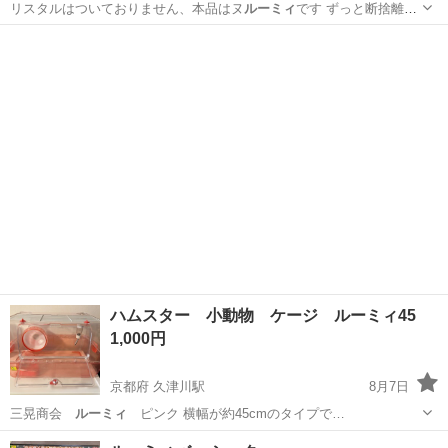
リスタルはついておりません、本品はヌ
ルーミィ
です ずっと断捨離し
ております。終…
和歌山
和歌山市
和歌山市駅
その他
ハムスター 小動物 ケージ ルーミィ45
1,000円
京都府 久津川駅
8月7日
三晃商会
ルーミィ
ピンク 横幅が約45cmのタイプで…
京都
城陽市
久津川駅
その他
ルーミィ