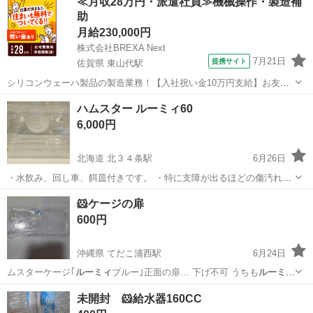
≪月収28万円・派遣社員≫機械操作・製造補
で他のお家にお引越ししました。 使用には問題ありません。 清掃はま
助
めにしています。 三晃商...
月給230,000円
株式会社BREXA Next
7月21日
提携サイト
佐賀県 東山代駅
シリコンウェーハ製品の製造業務！【入社祝い金10万円支給】お友達
やカップルとの応募OK◎年間休日129日＆休出なしでプライベート充
佐賀
伊万里市
東山代駅
その他
ハムスター ルーミィ60
実♪業務はクリーンルームで快適作業◎自社正社員登用制度あり★1食
6,000円
300円～の格安食堂あり！《佐...
北海道 北３４条駅
6月26日
・水飲み、回し車、餌皿付きです。 ・特に支障が出るほどの傷汚れは
ありませんが、噛み跡などはありますので、ご理解ください。 小動物
北海道
札幌市
北３４条駅
その他
ルーミィ
🐹ケージの扉
ゲージ ケージ ケース 飼育
600円
沖縄県 てだこ浦西駅
6月24日
ムスターケージ｢
ルーミィ
ブルー｣正面の扉… 下げ不可 うちも
ルーミィ
使っているので急…
沖縄
うるま市
てだこ浦西駅
その他
ケージ
未開封 🐹給水器160CC