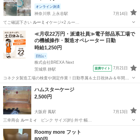
オンライン決済
神奈川県 上永谷駅
7月14日
てご確認下さい
ルーミィ
ケージ×2 ルー…
神奈川
横浜市
上永谷駅
その他
≪月収22万円・派遣社員≫電子部品系工場で
の機械操作・製造オペレーター 日勤
時給1,250円
日払い
株式会社BREXA Next
7月21日
提携サイト
茨城県 静駅
コネクタ製造工場の検査や測定作業！日勤専属＆土日祝休み＆年間休
日128日★クリーンルーム内作業★マイカー通勤OK＆無料駐車場あり
茨城
常陸大宮市
静駅
その他
ハムスターケージ
★就業先食堂利用可！日払い制度あり！《茨城県常陸大宮市》 人気の
2,500円
工場のお仕事 ◇コネクタ製造工...
大阪府 鳳駅
7月13日
三幸商会
ルーミィ
ピンク サイズ(約) 外寸:幅…
大阪
堺市
鳳駅
その他
ケージ
Roomy more フット
800円