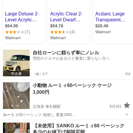
自社ローンに頼らず車にノレル
理想のクルマがあるけど審査に通らない方へ
Ad
（株）ICT
小動物 ルーミィ60ベーシック ケージ
3,000円
北海道 東札幌駅
8月9日
ルーミィ
60ベーシック 箱無し 重量2800…
北海道
札幌市
東札幌駅
その他
ルーミィ
【未使用】SANKO ルーミィ60 ベーシック
多少のお値下げ相談可能…