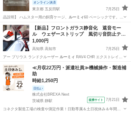
オンライン決済
東京都 五反田駅
7月25日
品説明】 ハムスター用の飼育ケージ、
ルーミィ
60 ベーシックです。
広々としたサ…
東京
品川区
五反田駅
その他
【新品】フロントガラス静音化 遮音モー
ル ウェザーストリップ 風切り音防止テ
ー…
1,000円
高知県 高知市
7月25日
アー プリウス ランドクルーザー
ルーミィ
RAV4 CHR エクストレイ
ル…
高知
高知市
車のパーツ
ウェザーストリップ
≪月収22万円・派遣社員≫機械操作・製造補
助
時給1,250円
日払い
株式会社BREXA Next
7月21日
提携サイト
茨城県 静駅
コネクタ製造工場の検査や測定作業！日勤専属＆土日祝休み＆年間休
日128日★クリーンルーム内作業★マイカー通勤OK＆無料駐車場あり
茨城
常陸大宮市
静駅
その他
★就業先食堂利用可！日払い制度あり！《茨城県常陸大宮市》 人気の
工場のお仕事 ◇コネクタ製造工...