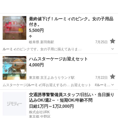
最終値下げ！ルーミィのピンク。女の子用品
付き。
5,500円
岐阜県 新羽島駅
7月25日
ルーミィ
のピンクです。女の子用に揃えてありま…
岐阜
安八郡
新羽島駅
その他
ハムスターケージお迎えセット
4,000円
東京都 京王よみうりランド駅
7月22日
ムスターケージ(
ルーミィ
)等お迎えするの… お迎えセット #
ルーミィ
#Roomy …
東京
稲城市
京王よみうりランド駅
その他
ケージ
交通誘導警警備員スタッフ/日払い・当日振り
込みOK/週2～・短期OK/年齢不問
日給1万円～1万2,000円
株式会社URK
東京都 中野区