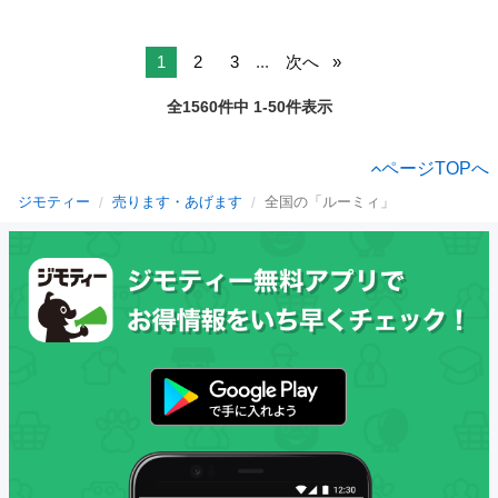
1
2
3
...
次へ
全1560件中 1-50件表示
ページTOPへ
ジモティー
売ります・あげます
全国の「ルーミィ」