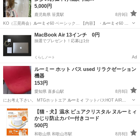
5,000円
鹿児島県 笹貫駅
8月9日
KO（三晃商会）
ルーミィ
60 ベーシック… 【内容】 ・
ルーミィ
60 ベ
ーシック…
鹿児島
鹿児島市
笹貫駅
その他
MacBook Air 13インチ 0円
抽選でプレゼント！応募は1分
Ad
くらしノート
ルーミー ホット バス used リラクゼーション
機器
153円
愛知県 喜多山駅
8月8日
にお考え下さい。 MTGホットエア
ルーミィ
フットバスHOT AIR
Room…
愛知
名古屋市
喜多山駅
その他
ルーミー
【猫・犬】温水 ピュアクリスタル ヌルーミィ
かじり防止カバー付きコード
500円
和歌山県 和歌山市駅
8月8日