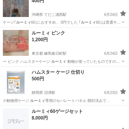
400円
沖縄県 てだこ浦西駅
6月24日
ケージ｢
ルーミィ
60｣におすすめ… 0円でした ｢
ルーミィ
60｣は普通サ
イ… ✳️45cmの
ルーミィ
には地面に着くの…
沖縄
うるま市
てだこ浦西駅
その他
ロボロフスキー
ルーミィ ピンク
1,200円
東京都 練馬春日町駅
6月24日
ー ピンク ハムスターケージ
ルーミィ
動物が使っていたものですの
で…
東京
練馬区
練馬春日町駅
その他
ルーミィ
ハムスター ケージ 仕切り
500円
静岡県 沼津駅
6月23日
小動物用ケージ
ルーミィ
専用のセパレートパネル 開封済みで…
静岡
沼津市
沼津駅
その他
ルーミィ60ゲージセット
8,000円