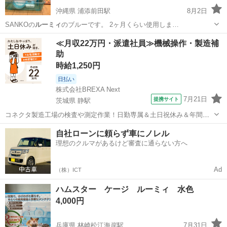
沖縄県 浦添前田駅
8月2日
SANKOの
ルーミィ
のブルーです。 2ヶ月くらい使用しま…
沖縄
宜野湾市
浦添前田駅
その他
ルーミィ
≪月収22万円・派遣社員≫機械操作・製造補
助
時給1,250円
日払い
株式会社BREXA Next
7月21日
提携サイト
茨城県 静駅
コネクタ製造工場の検査や測定作業！日勤専属＆土日祝休み＆年間休
日128日★クリーンルーム内作業★マイカー通勤OK＆無料駐車場あり
茨城
常陸大宮市
静駅
その他
自社ローンに頼らず車にノレル
★就業先食堂利用可！日払い制度あり！《茨城県常陸大宮市》 人気の
理想のクルマがあるけど審査に通らない方へ
工場のお仕事 ◇コネクタ製造工...
Ad
（株）ICT
ハムスター ケージ ルーミィ 水色
4,000円
兵庫県 林崎松江海岸駅
7月31日