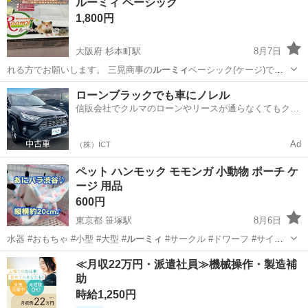
ルーミィ ベーシック
1,800円
大阪府 杉本町駅
8月7日
れる方でお願いします。 三晃商事の
ルーミィ
ベーシック(ケージ)です
数年ハムス…
大阪
大阪市
杉本町駅
その他
ローンブラックでも車にノレル
信販会社でクルマのローンやリースが通らなくてもクル
マをご利用いただけるサービスがあります！
Ad
（株）ICT
ペット ハンモック モモンガ 小動物 ポーチ ケ
ージ 用品
600円
東京都 笹塚駅
8月6日
水器 #おもちゃ #小型 #大型 #
ルーミィ
#サークル #ドワーフ #サイレ
ン…
東京
渋谷区
笹塚駅
その他
ゴールデン
≪月収22万円・派遣社員≫機械操作・製造補
助
時給1,250円