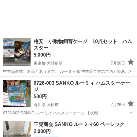
格安 小動物飼育ケージ 10点セット ハム
スター
5,000円
東京都 大師前駅
7月26日
中古品多数。新品もあります。
ルーミィ
45 中古品ですので汚れ等あり
ます。…
東京
足立区
大師前駅
その他
ハムスター
0726-003 SANKO ルーミィ ハムスターケー
ジ
500円
香川県 高松市
7月26日
0726-003 SANKO
ルーミィ
ハムスターケージ 【状態…
香川
高松市
その他
ルーミィ
三晃商会 SANKO ルーミィ60 ベーシック
2,000円