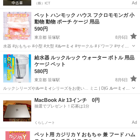
Ad
（株）ICT
ペット ハンモック ハウス フクロモモンガ 小
動物 動物 ポーチ ケージ 用品
590円
東京都 笹塚駅
8月6日
水器 #おもちゃ #小型 #大型 #
ルーミィ
#サークル #ドワーフ #サイレ
ン…
東京
渋谷区
笹塚駅
その他
小動物
給水器 ルックルック ウォーター ボトル 用品
ケージ ペット
580円
東京都 笹塚駅
8月6日
ルックシリーズや
ルーミィ
シリーズをお使い… ミニ❘D|G
ルーミィ
シ
リーズ→ピンク… 小型 #大型 #
ルーミィ
#サークル #…
東京
渋谷区
笹塚駅
その他
ルーミィ
MacBook Air 13インチ 0円
抽選でプレゼント！応募は1分
Ad
くらしノート
ペット用 カジリカ Y おもちゃ 兼 フード ハム