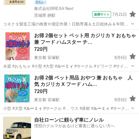
日払い
株式会社BREXA Next
7月21日
提携サイト
茨城県 静駅
コネクタ製造工場の検査や測定作業！日勤専属＆土日祝休み＆年間休
日128日★クリーンルーム内作業★マイカー通勤OK＆無料駐車場あり
茨城
常陸大宮市
静駅
その他
お得 2個セット ペット用 カジリカ Y おもちゃ
★就業先食堂利用可！日払い制度あり！《茨城県常陸大宮市》 人気の
兼 フード ハムスター チ…
工場のお仕事 ◇コネクタ製造工...
720円
東京都 笹塚駅
8月6日
水器 #おもちゃ #小型 #大型 #
ルーミィ
#サークル #ドワーフ #サイレ
ン…
東京
渋谷区
笹塚駅
その他
モルモット
お得 2個 ペット用品 おやつ 兼 おもちゃ 人
気 カジリカ X フード ハム…
720円
東京都 笹塚駅
8月6日
小型 #大型 #
ルーミィ
#サークル #… ウス #床材 #
ルーミィ
#サークル
#…
東京
渋谷区
笹塚駅
その他
チンチラ
自社ローンに頼らず車にノレル
理想のクルマがあるけど審査に通らない方へ