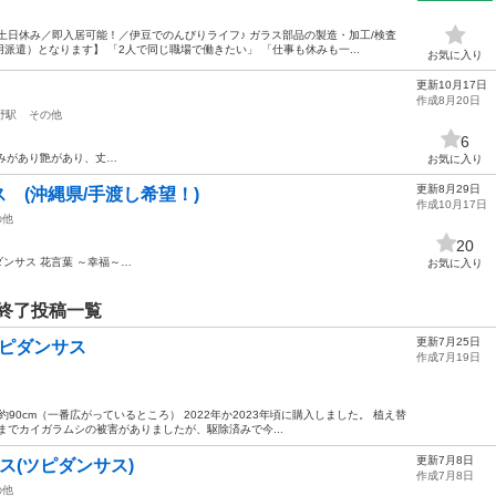
土日休み／即入居可能！／伊豆でのんびりライフ♪ ガラス部品の製造・加工/検査
遣）となります】 「2人で同じ職場で働きたい」 「仕事も休みも一...
お気に入り
更新10月17日
作成8月20日
野駅
その他
6
厚みがあり艶があり、丈…
お気に入り
更新8月29日
 (沖縄県/手渡し希望！)
作成10月17日
の他
20
ンサス 花言葉 ～幸福～…
お気に入り
終了投稿一覧
更新7月25日
ツピダンサス
作成7月19日
約90cm（一番広がっているところ） 2022年か2023年頃に購入しました。 植え替
頃までカイガラムシの被害がありましたが、駆除済みで今...
更新7月8日
ス(ツピダンサス)
作成7月8日
の他