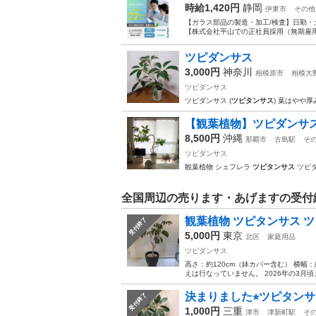
時給1,420円
静岡
伊東市
その他
【ガラス部品の製造・加工/検査】日勤・
【株式会社平山での正社員採用（無期雇用派
ツピダンサス
3,000円
神奈川
相模原市
相模大
ツピダンサス
ツピダンサス (
ツピタンサス
) 葉はやや
【観葉植物】ツピダンサス
8,500円
沖縄
那覇市
古島駅
そ
ツピダンサス
観葉植物 シェフレラ
ツピタンサス
ツピダ
全国周辺の売ります・あげますの受付
観葉植物 ツピタンサス 
受付終了
5,000円
東京
北区
家庭用品
ツピダンサス
高さ：約120cm（鉢カバー含む） 横幅：
えは行なっていません。 2026年の3月
決まりました⭐︎ツピタンサ
受付終了
1,000円
三重
津市
津新町駅
そ