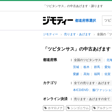
「ツピタンサス」の中古あげます・譲ります
都道府県選択
ジモティー
売ります・あげます
全国の「ツ
「ツピタンサス」の中古あげます
都道府県
：
全国のツピタンサス
北
茨城
栃木
群馬
愛知
愛媛
高知
福岡
佐賀
カテゴリ
：
全ての売ります・あげます
本/CD/DVD
服/ファッショ
オンライン決済
：
売ります・あげますの全て
ホマロメナ
シンゴニウム
アルテシー