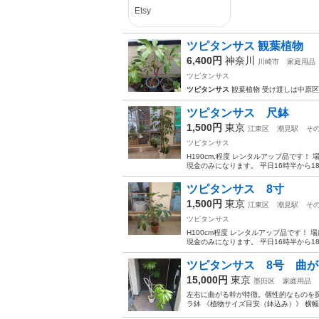
ツピタンサス 観葉植物
6,400円
神奈川
川崎市
家庭用品
ツピタンサス
ツピタンサス
観葉植物 受け渡しは中原
ツピタンサス 尺鉢
1,500円
東京
江東区
潮見駅
そ
ツピタンサス
H190cm,程度 レンタルアップ品です！ 
現金のみになります。 平日16時半から1
ツピタンサス 8寸
1,500円
東京
江東区
潮見駅
そ
ツピタンサス
H100cm程度 レンタルアップ品です！ 
現金のみになります。 平日16時半から1
ツピタンサス 8号 曲
15,000円
東京
墨田区
家庭用品
左右に曲がる幹が特徴。個性的なものを探して
ラ鉢 《植物サイズ目安（鉢込み）》 横幅：約14