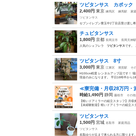
ツピタンサス カポック 
2,400円
東京
練馬区
練馬駅
家
ツピタンサス
セブンイレブン豊玉中2丁目店受け渡し希望
チュピタンサス
1,800円
京都
長岡京市
長岡天神
人気のシェフレラ
ツピタンサス
です。
ツピタンサス 8寸
3,000円
東京
江東区
潮見駅
そ
H100cm程度 レンタルアップ品です！ 
現金のみになります。 平日16時半から1
≪寮完備・月収28万円・
時給1,490円
静岡
藤枝市
その他
【軽いドアミラーの組立スタッフ】月収例
【未経験歓迎】軽いドアミラーの組立スタ
ツピタンサス
1,500円
宮城
名取市
家庭用品
ツピタンサス
名取ゆりが丘まで来られる方に限ります