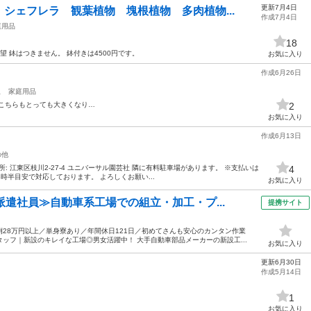
更新7月4日
シェフレラ 観葉植物 塊根植物 多肉植物...
作成7月4日
庭用品
18
 鉢はつきません。 鉢付きは4500円です。
お気に入り
作成6月26日
駅
家庭用品
 こちらもとっても大きくなり…
2
お気に入り
作成6月13日
の他
場所: 江東区枝川2-27-4 ユニバーサル園芸社 隣に有料駐車場があります。 ※支払いは
4
8時半目安で対応しております。 よろしくお願い...
お気に入り
派遣社員≫自動車系工場での組立・加工・プ...
提携サイト
28万円以上／単身寮あり／年間休日121日／初めてさんも安心のカンタン作業
ッフ｜新設のキレイな工場◎男女活躍中！ 大手自動車部品メーカーの新設工...
お気に入り
更新6月30日
作成5月14日
1
。
お気に入り