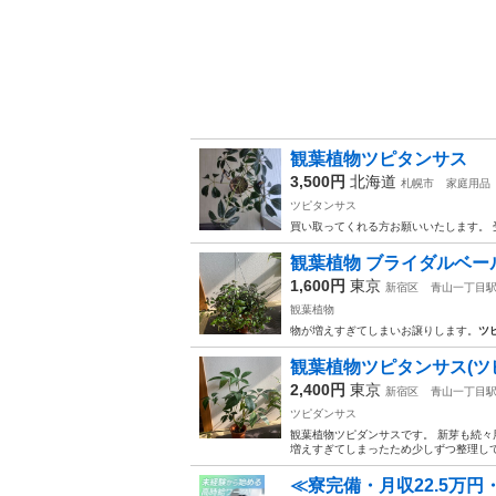
観葉植物ツピタンサス
3,500円
北海道
札幌市
家庭用品
ツピタンサス
買い取ってくれる方お願いいたします。
観葉植物 ブライダルベー
1,600円
東京
新宿区
青山一丁目
観葉植物
物が増えすぎてしまいお譲りします。
ツ
観葉植物ツピタンサス(ツ
2,400円
東京
新宿区
青山一丁目
ツピダンサス
観葉植物ツピダンサスです。 新芽も続々
増えすぎてしまったため少しずつ整理して
≪寮完備・月収22.5万