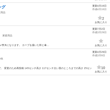
更新4月16日
ング
作成4月16日
庭用品
2
お気に入り
更新7月2日
作成3月29日
家庭用品
ンサス
になります。 カーブを描いた幹と傘…
お気に入り
更新4月29日
作成3月9日
の他
10
 変更のため再投稿 145センチ高さ 117センチ太い茎のところまでの高さ 25セン
お気に入り