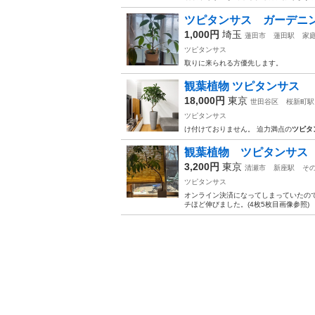
ツピタンサス ガーデニ
1,000円
埼玉
蓮田市
蓮田駅
家
ツピタンサス
取りに来られる方優先します。
観葉植物 ツピタンサス
18,000円
東京
世田谷区
桜新町駅
ツピタンサス
け付けておりません。 迫力満点の
ツピタ
観葉植物 ツピタンサス
3,200円
東京
清瀬市
新座駅
そ
ツピタンサス
オンライン決済になってしまっていたので、
チほど伸びました。(4枚5枚目画像参照)