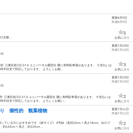
更新8月5日
作成8月5日
5
区の太陽…
お気に入り
更新7月24日
作成7月24日
の他
3
場所: 江東区枝川2-27-4 ユニバーサル園芸社 隣に有料駐車場があります。 ※支払いは
8時半目安で対応しております。 よろしくお願...
お気に入り
更新7月23日
作成7月23日
の他
2
場所: 江東区枝川2-27-4 ユニバーサル園芸社 隣に有料駐車場があります。 ※支払いは
8時半目安で対応しております。 よろしくお願い...
お気に入り
更新7月11日
がり 個性的 観葉植物
作成7月11日
いる方におすすめです 《鉢サイズ》 8号鉢（直径24cm × 高さ18cm） 白のプ
2
3cm × 高さ：約120cm ...
お気に入り