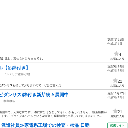
更新7月21日
作成1月7日
4
 受け皿付。支柱も付けたままです。
お気に入り
更新5月14日
ル【吊鉢付き】
作成3月13日
駅
インテリア雑貨/小物
22
ピタンサス
も出しておりますので、ぜひご覧くだ…
お気に入り
更新10月17日
ピダンサス)鉢付き新芽続々展開中
作成3月13日
駅
家庭用品
21
展開中で、元気な株です。 春に株分けなどしてもいいかもしれません。 観葉植物が
ます。 ブライダルベールという花が咲く観葉植物も出品しておりますのでぜ...
お気に入り
円・派遣社員≫家電系工場での検査・検品 日勤
提携サイト