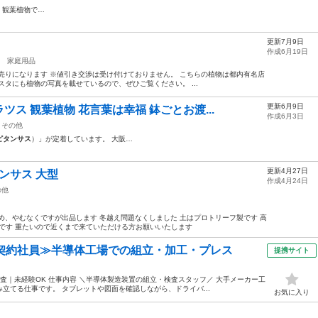
。 観葉植物で…
更新7月9日
作成6月19日
家庭用品
バーは別売りになります ※値引き交渉は受け付けておりません。 こちらの植物は都内有名店
タにも植物の写真を載せているので、ぜひご覧ください。 ...
更新6月9日
ス 観葉植物 花言葉は幸福 鉢ごとお渡...
作成6月3日
その他
ピタンサス
）」が定着しています。 大阪…
更新4月27日
ンサス 大型
作成4月24日
の他
め、やむなくですが出品します 冬越え問題なくしました 土はプロトリーフ製です 高
樹形です 重たいので近くまで来ていただける方お願いいたします
・契約社員≫半導体工場での組立・加工・プレス
提携サイト
査｜未経験OK 仕事内容 ＼半導体製造装置の組立・検査スタッフ／ 大手メーカー工
立てる仕事です。 タブレットや図面を確認しながら、ドライバ...
お気に入り