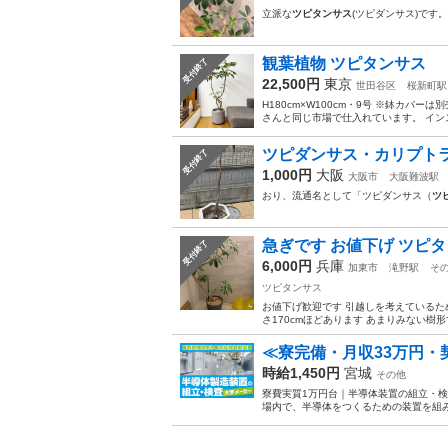
立派な
ツピタンサス
(ツピダンサス)です
観葉植物 ツピタンサス
受付終了
22,500円
東京
世田谷区
桜新町駅
H180cm×W100cm・9号 ※鉢カ
さんと同じ市場で仕入れています。 インス
ツピダンサス・カリプトラツ
受付終了
1,000円
大阪
大阪市
大阪難波駅
おり、流通名として「ツピダンサス（
ツ
急ぎです お値下げ ツピタ
受付終了
6,000円
兵庫
加東市
滝野駅
そ
ツピタンサス
お値下げ歓迎です 引越しを考えているた
さ170cmほどあります あまりみない
≪寮完備・月収33万円
時給1,450円
宮城
その他
寮費実質1万円台｜半導体装置の組立・検
場内で、半導体をつくるための装置を組み