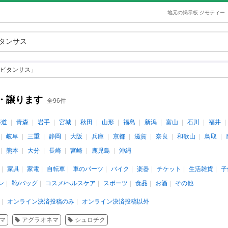
地元の掲示板 ジモティー
ピタンサス」
・譲ります
全96件
海道
青森
岩手
宮城
秋田
山形
福島
新潟
富山
石川
福井
岐阜
三重
静岡
大阪
兵庫
京都
滋賀
奈良
和歌山
鳥取
熊本
大分
長崎
宮崎
鹿児島
沖縄
家具
家電
自転車
車のパーツ
バイク
楽器
チケット
生活雑貨
子
ン
靴/バッグ
コスメ/ヘルスケア
スポーツ
食品
お酒
その他
オンライン決済投稿のみ
オンライン決済投稿以外
マ
アグラオネマ
シュロチク