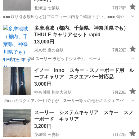
北海道 七飯駅
7月23日
■■■取り引き場所などはプロフィール内をご確認下さい。■■■ 傷やス
レあります。キャップ4個の内1個に割れあります。 ピカピカの新車に
北海道
亀田郡
七飯駅
キャリア、ラック
多摩地域（都内、千葉県、神奈川県でも）
は釣り合わないですが、屋根に乗せたらほぼ見えないなので細かいこ
THULE キャリアセット rapid…
と気にしたい方。 ベーシ...
13,000円
東京都 鷹の台駅
7月23日
rapid system 754
スーリー
ラピッドシステム - ベース: …
東京
小平市
鷹の台駅
キャリア、ラック
THULE
イノー inno スキー・スノーボード用 ル
ーフキャリア スクエアバー対応品
3,000円
神奈川県 川崎大師駅
7月23日
※innoのスクエアバー用ですが、
スーリー
等々の他社のスクエアバー
にも付くかも…
神奈川
川崎市
川崎大師駅
スノーボード
スーリー システムキャリア スキー スノ
ーボード キャリア
3,200円
茨城県 三妻駅
7月22日