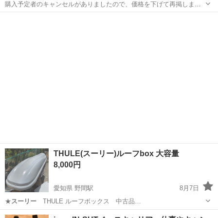
購入予定者のキャンセルがありましたので、価格を下げて再掲しま
す。 エクシーガ クロスオーバー7に付けていました。 普段は暗所に
神奈川
足柄上郡
和田河原駅
キャリア、ラック
スーリー
て保管。 使用頻度は10年程度、一年当たり数回。 頻度は少ないです
が、年数経過しているため、ウイ...
THULE(スーリー)ルーフbox 大容量
8,000円
愛知県 野間駅
8月7日
★
スーリー
THULE ルーフボックス 中古品…
愛知
知多郡
野間駅
キャリア、ラック