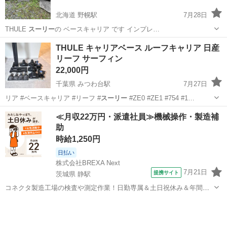
北海道 野幌駅
7月28日
THULE
スーリー
の ベースキャリア です インプレ…
北海道
江別市
野幌駅
車のパーツ
スーリー
THULE キャリアベース ルーフキャリア 日産
リーフ サーフィン
22,000円
千葉県 みつわ台駅
7月27日
リア #ベースキャリア #リーフ #
スーリー
#ZE0 #ZE1 #754 #1…
千葉
千葉市
みつわ台駅
キャリア、ラック
≪月収22万円・派遣社員≫機械操作・製造補
助
時給1,250円
日払い
株式会社BREXA Next
7月21日
提携サイト
茨城県 静駅
コネクタ製造工場の検査や測定作業！日勤専属＆土日祝休み＆年間休
日128日★クリーンルーム内作業★マイカー通勤OK＆無料駐車場あり
茨城
常陸大宮市
静駅
その他
★就業先食堂利用可！日払い制度あり！《茨城県常陸大宮市》 人気の
工場のお仕事 ◇コネクタ製造工...