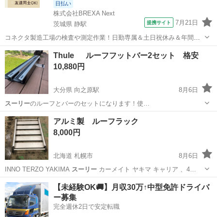
日払い
株式会社BREXA Next
7月21日
提携サイト
茨城県 静駅
コネクタ製造工場の検査や測定作業！日勤専属＆土日祝休み＆年間休
日128日★クリーンルーム内作業★マイカー通勤OK＆無料駐車場あり
茨城
常陸大宮市
静駅
その他
Thule ルーフフットバー2セット 格安
★就業先食堂利用可！日払い制度あり！《茨城県常陸大宮市》 人気の
10,880円
工場のお仕事 ◇コネクタ製造工...
大分県 向之原駅
8月6日
スーリー
のルーフとバーのセットになります！使…
大分
由布市
向之原駅
外装、車外用品
アルミ製 ルーフラック
8,000円
北海道 札幌市
8月6日
INNO TERZO YAKIMA
スーリー
カーメイト ヤキマ キャリア 、4…
北海道
札幌市
パーツ
JDM
【未経験OK🚚】月収30万↑中型免許ドライバ
ー募集
完全週休2日で安定転職