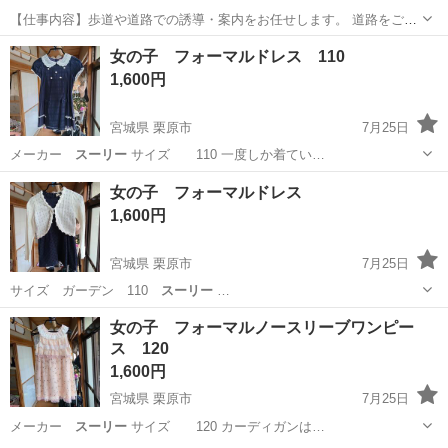
【仕事内容】歩道や道路での誘導・案内をお任せします。 道路をご利
用される車両や歩行者の方が安全に安心して通行するために適切に誘
アルバイト・パート
女の子 フォーマルドレス 110
導してください。 勤務地へは直行直帰OKです! <未経験でも安心!!> 丁
1,600円
寧な研修20hで基本的な知識を...
宮城県 栗原市
7月25日
メーカー
スーリー
サイズ 110 一度しか着てい…
宮城
栗原市
キッズ用品
フォーマルドレス
女の子 フォーマルドレス
1,600円
宮城県 栗原市
7月25日
サイズ ガーデン 110
スーリー
…
宮城
栗原市
キッズ用品
フォーマルドレス
女の子 フォーマルノースリーブワンピー
ス 120
1,600円
宮城県 栗原市
7月25日
メーカー
スーリー
サイズ 120 カーディガンは…