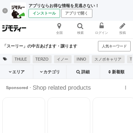
アプリならお得な情報を見逃さない！
インストール
アプリで開く
全国
検索
ログイン
投稿
「スーリー」の中古あげます・譲ります
人気キーワード
THULE
TERZO
イノー
INNO
スノボキャリア
T
エリア
カテゴリ
詳細
新着順