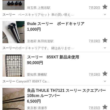
埼玉県 上熊谷駅
7月20日
スーリー
ベースキャリアセット 車の買い替え…
埼玉
熊谷市
上熊谷駅
キャリア、ラック
thule スーリー ボードキャリア
1,000円
京都府 鳥羽街道駅
7月19日
スーリー
のボードキャリアです。 鍵はありませ…
京都
京都市
鳥羽街道駅
キャリア、ラック
スーリー 859XT 新品未使用
90,000円
愛知県 勝幡駅
7月19日
スーリー
CanyonXT 859XT Ca…
愛知
愛西市
勝幡駅
バッグ
良品 THULE TH7121 スーリー スクエアバー
108cm ルーフバー
6,500円
東京都 清瀬市
7月15日