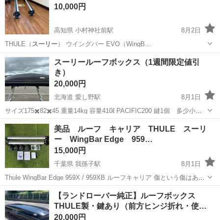
10,000円
高知県 小村神社前駅
8月2日
THULE（
スーリー
） ウイングバー EVO（WingB…
高知
土佐市
小村神社前駅
キャリア、ラック
thule
スーリールーフボックス（1週間限定値引
き）
20,000円
北海道 愛し野駅
8月1日
サイズ175✖️82✖️45 重量14kg 容量410ℓ PACIFIC200 鍵1個 多少小傷
経年劣化（エンブレム）有りますがぁ、綺麗です。 管内及び、片道
北海道
北見市
愛し野駅
マリンスポーツ
美品 ルーフ キャリア THULE スーリ
160k位迄であれば、有料にて配達致します。
ー WingBar Edge 959…
15,000円
千葉県 我孫子駅
8月1日
Thule WingBar Edge 959X / 959XB ルーフキャリア 傷という傷はあり
ません。サイドカバーに傷に見える白い跡のようなものがあります。
千葉
柏市
我孫子駅
キャリア、ラック
ウィングバー
【ランドローバー純正】ルーフボックス
写真にはありませんが、残りのサイドカバーにも少しありま...
THULE製・鍵あり（前方ヒンジ折れ・使…
20,000円