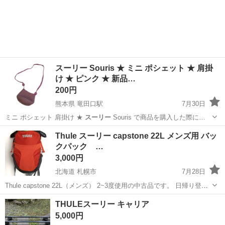
スーリー Souris ★ ミニ ポシェット ★ 肩掛
け ★ ピンク ★ 新品…
200円
熊本県 竜田口駅
7月30日
ミニ ポシェット 肩掛け ★
スーリー
Souris で商品を購入した際に…
熊本
熊本市
竜田口駅
キッズ用品
ピンク
Thule スーリー capstone 22L メンズ用 バッ
クパック …
3,000円
北海道 札幌市
7月28日
Thule capstone 22L（メンズ） 2~3度使用の中古品です。 日帰り登山
に最適な22Lサイズ。 背中側には汗抜けが良いトランポリン型のメッ
北海道
札幌市
その他
THULEスーリー キャリア
シュパネル内臓、軽量アルミフレーム入りで安定した背負い心地で
5,000円
す...