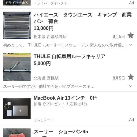
Ad
ドライバーダイレクト
ハイエース タウンエース キャンプ 商業
バン 荷台
13,000円
栃木県 西那須野駅
8月5日
初めまして。 THULE（
スーリー
）スウェーデン 素人なので取付適
合…
栃木
大田原市
西那須野駅
キャリア、ラック
THULE 自転車用ルーフキャリア
5,000円
北海道 野幌駅
8月5日
スーリー
用ですが、他社でも角パイプのベースキ…
北海道
江別市
野幌駅
キャリア、ラック
キャリア
MacBook Air 13インチ 0円
抽選でプレゼント！応募は1分
Ad
くらしノート
スーリー ショーパン95