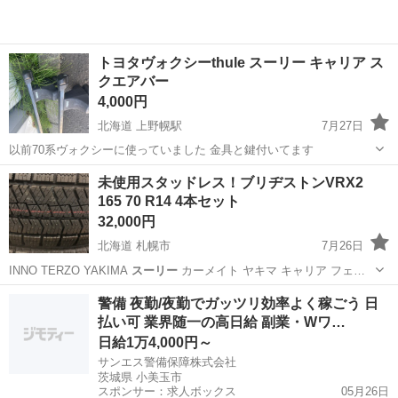
トヨタヴォクシーthule スーリー キャリア ス
クエアバー
4,000円
北海道 上野幌駅
7月27日
以前70系ヴォクシーに使っていました 金具と鍵付いてます
北海道
札幌市
上野幌駅
キャリア、ラック
未使用スタッドレス！ブリヂストンVRX2
165 70 R14 4本セット
32,000円
北海道 札幌市
7月26日
INNO TERZO YAKIMA
スーリー
カーメイト ヤキマ キャリア フェ…
北海道
札幌市
タイヤ、ホイール
VRX
警備 夜勤/夜勤でガッツリ効率よく稼ごう 日
払い可 業界随一の高日給 副業・Wワ…
日給1万4,000円～
サンエス警備保障株式会社
茨城県 小美玉市
スポンサー：求人ボックス
05月26日