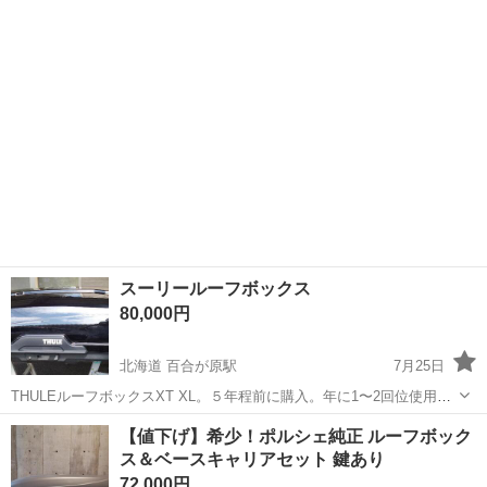
宮城
栗原市
キッズ用品
スーリー
スーリールーフボックス
80,000円
北海道 百合が原駅
7月25日
THULEルーフボックスXT XL。５年程前に購入。年に1〜2回位使用
し、それ以外はカーポートの中に吊るして保管してました。非常に状
北海道
札幌市
百合が原駅
外装、車外用品
【値下げ】希少！ポルシェ純正 ルーフボック
態が良く、ひびや割れは有りません。新品では無いので多少の擦れは
ス＆ベースキャリアセット 鍵あり
有りますが、現物確認していただ...
72,000円