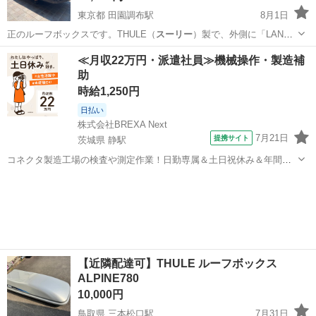
東京都 田園調布駅
8月1日
正のルーフボックスです。THULE（
スーリー
）製で、外側に「LAND
ROVER…
東京
世田谷区
田園調布駅
外装、車外用品
≪月収22万円・派遣社員≫機械操作・製造補
助
時給1,250円
日払い
株式会社BREXA Next
7月21日
提携サイト
茨城県 静駅
コネクタ製造工場の検査や測定作業！日勤専属＆土日祝休み＆年間休
日128日★クリーンルーム内作業★マイカー通勤OK＆無料駐車場あり
茨城
常陸大宮市
静駅
その他
★就業先食堂利用可！日払い制度あり！《茨城県常陸大宮市》 人気の
工場のお仕事 ◇コネクタ製造工...
【近隣配達可】THULE ルーフボックス
ALPINE780
10,000円
鳥取県 三本松口駅
7月31日