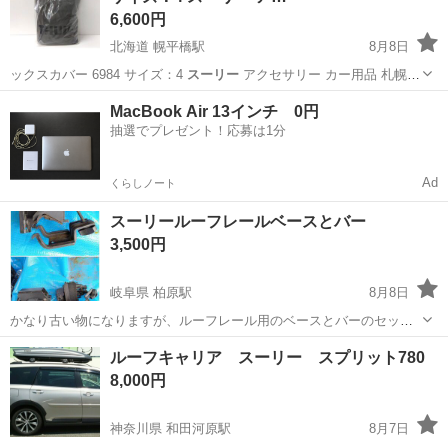
6,600円
北海道 幌平橋駅
8月8日
ックスカバー 6984 サイズ：4
スーリー
アクセサリー カー用品 札幌市
中…
北海道
札幌市
幌平橋駅
その他
店舗
MacBook Air 13インチ 0円
抽選でプレゼント！応募は1分
Ad
くらしノート
スーリールーフレールベースとバー
3,500円
岐阜県 柏原駅
8月8日
かなり古い物になりますが、ルーフレール用のベースとバーのセット
になります。 セットで3500円でよろしくお願いします。 定型文には
岐阜
不破郡
柏原駅
アクセサリー
ルーフキャリア スーリー スプリット780
返事を返しませんのでよろしくお願いします。
8,000円
神奈川県 和田河原駅
8月7日