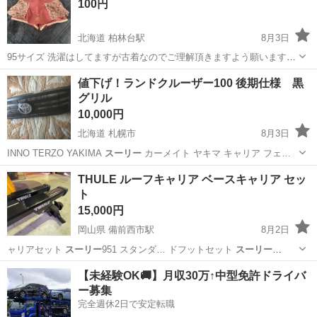
100円
北海道 柏林台駅
8月3日
95サイズ 洗濯はしてますが古着なのでご理解頂きますよう願います。
リサイクルショップか古着屋さんで購入した記憶です。 購入時からサ
北海道
河東郡
柏林台駅
子供用品
値下げ！ランドクルーザー100 後期仕様 黒
イズタグの印字が薄くなってます。 その為、お安く出品します。 気に
グリル
ならない方！それ以外は...
10,000円
北海道 札幌市
8月3日
INNO TERZO YAKIMA
スーリー
カーメイト ヤキマ キャリア フェ…
北海道
札幌市
車のパーツ
JDM
THULE ルーフキャリア ベースキャリア セッ
ト
15,000円
岡山県 備前西市駅
8月2日
ャリアセット
スーリー
951 スタンダ… ドフットセット
スーリー
th7124スク…
岡山
岡山市
備前西市駅
キャリア、ラック
【未経験OK🚚】月収30万↑中型免許ドライバ
ー募集
完全週休2日で安定転職