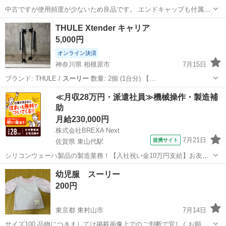
中古ですが使用頻度が少ないため良品です。 エンドキャップも付属し
ます。エアキャップで巻いて発送します。 値下げは不可になります。
東京
清瀬市
キャリア、ラック
スーリー
THULE Xtender キャリア
プロフィール欄を参照ください。
5,000円
オンライン決済
神奈川県 相模原市
7月15日
ブランド: THULE /
スーリー
数量: 2個 (1台分) 【…
神奈川
相模原市
外装、車外用品
THULE
≪月収28万円・派遣社員≫機械操作・製造補
助
月給230,000円
株式会社BREXA Next
7月21日
提携サイト
佐賀県 東山代駅
シリコンウェーハ製品の製造業務！【入社祝い金10万円支給】お友達
やカップルとの応募OK◎年間休日129日＆休出なしでプライベート充
佐賀
伊万里市
東山代駅
その他
幼児服 スーリー
実♪業務はクリーンルームで快適作業◎自社正社員登用制度あり★1食
200円
300円～の格安食堂あり！《佐...
東京都 東村山市
7月14日
サイズ100 品物につきましては掲載画像上でのご判断で宜しくお願い