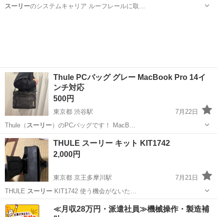
スーリー
のシステムキャリア ルーフレールに取…
茨城
常総市
三妻駅
キャリア、ラック
キャリア
Thule PCバッグ グレー MacBook Pro 14イ
ンチ対応
500円
東京都 渋谷駅
7月22日
Thule（
スーリー
）のPCバッグです！ MacB…
東京
渋谷区
渋谷駅
バッグ
Thule
THULE スーリー キット KIT1742
2,000円
東京都 京王多摩川駅
7月21日
THULE
スーリー
KIT1742 使う機会がないた…
東京
調布市
京王多摩川駅
車のパーツ
THULE
≪月収28万円・派遣社員≫機械操作・製造補