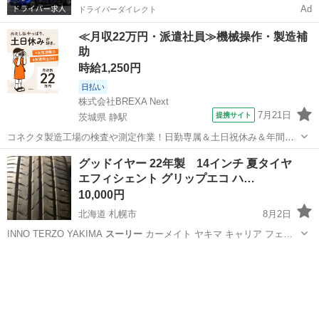
Ad
ドライバーダイレクト
≪月収22万円・派遣社員≫機械操作・製造補
助
時給1,250円
日払い
株式会社BREXA Next
7月21日
提携サイト
茨城県 静駅
コネクタ製造工場の検査や測定作業！日勤専属＆土日祝休み＆年間休
日128日★クリーンルーム内作業★マイカー通勤OK＆無料駐車場あり
茨城
常陸大宮市
静駅
その他
グッドイヤー 22年製 14インチ 夏タイヤ
★就業先食堂利用可！日払い制度あり！《茨城県常陸大宮市》 人気の
エフィシェント グリップエコ ハ…
工場のお仕事 ◇コネクタ製造工...
10,000円
北海道 札幌市
8月2日
INNO TERZO YAKIMA
スーリー
カーメイト ヤキマ キャリア フェ…
北海道
札幌市
タイヤ、ホイール
夏タイヤ