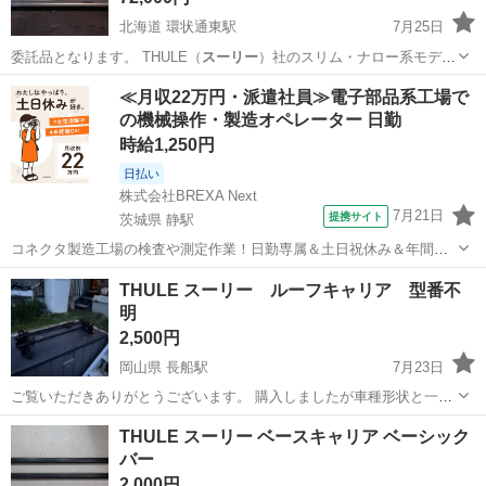
北海道 環状通東駅
7月25日
委託品となります。 ​THULE（
スーリー
）社のスリム・ナロー系モデル
（Atl…
北海道
札幌市
環状通東駅
キャリア、ラック
≪月収22万円・派遣社員≫電子部品系工場で
の機械操作・製造オペレーター 日勤
時給1,250円
日払い
株式会社BREXA Next
7月21日
提携サイト
茨城県 静駅
コネクタ製造工場の検査や測定作業！日勤専属＆土日祝休み＆年間休
日128日★クリーンルーム内作業★マイカー通勤OK＆無料駐車場あり
茨城
常陸大宮市
静駅
その他
THULE スーリー ルーフキャリア 型番不
★就業先食堂利用可！日払い制度あり！《茨城県常陸大宮市》 人気の
明
工場のお仕事 ◇コネクタ製造工...
2,500円
岡山県 長船駅
7月23日
ご覧いただきありがとうございます。 購入しましたが車種形状と一致
しなかった為 手放します。 質問等ございましたらよろしくお願いいた
岡山
瀬戸内市
長船駅
キャリア、ラック
スーリー
THULE スーリー ベースキャリア ベーシック
します。
バー
2,000円