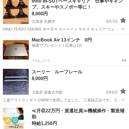
inno IN-SUTベースキャリア 仕事やキャン
プ、スキーやスノボー等に！
8,000円
北海道 札幌市
8月7日
INNO TERZO YAKIMA
スーリー
カーメイト ヤキマ キャリア フェ…
北海道
札幌市
キャリア、ラック
ルーフ
MacBook Air 13インチ 0円
抽選でプレゼント！応募は1分
Ad
くらしノート
スーリー ルーフレール
8,000円
大阪府 新森古市駅
8月6日
三菱アウトランダー GN0Wで使用してました。 三菱純正品です。 2年
間車に設置していたものを取り外したものですので、まだまだ仕様は
大阪
大阪市
新森古市駅
キャリア、ラック
≪月収22万円・派遣社員≫機械操作・製造補
可能ですが、傷や汚れ、などは使用年数相応にありますので完璧なも
助
ルーフレール
のを求める方はご遠慮ください。
時給1,250円