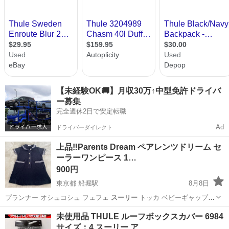
【未経験OK🚚】月収30万↑中型免許ドライバ
ー募集
完全週休2日で安定転職
Ad
ドライバーダイレクト
上品‼️Parents Dream ペアレンツドリーム セ
ーラーワンピース 1…
900円
東京都 船堀駅
8月8日
プランナー オシュコシュ フェフェ
スーリー
トッカ ベビーギャップ
マザウェイ…
東京
江戸川区
船堀駅
子供用品
ペアレンツドリーム
未使用品 THULE ルーフボックスカバー 6984
サイズ：4 スーリー ア…