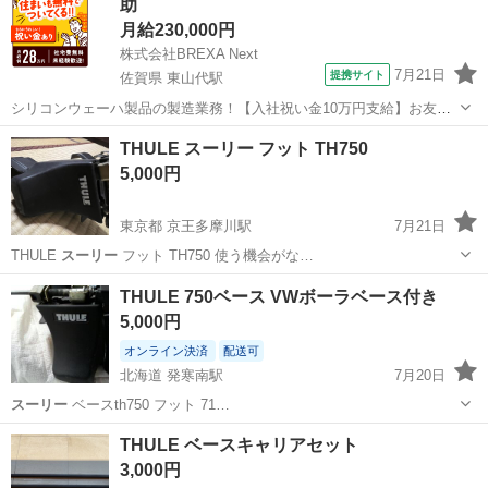
助
月給230,000円
株式会社BREXA Next
7月21日
提携サイト
佐賀県 東山代駅
シリコンウェーハ製品の製造業務！【入社祝い金10万円支給】お友達
やカップルとの応募OK◎年間休日129日＆休出なしでプライベート充
佐賀
伊万里市
東山代駅
その他
THULE スーリー フット TH750
実♪業務はクリーンルームで快適作業◎自社正社員登用制度あり★1食
5,000円
300円～の格安食堂あり！《佐...
東京都 京王多摩川駅
7月21日
THULE
スーリー
フット TH750 使う機会がな…
東京
調布市
京王多摩川駅
車のパーツ
スーリー
THULE 750ベース VWボーラベース付き
5,000円
オンライン決済
配送可
北海道 発寒南駅
7月20日
スーリー
ベースth750 フット 71…
北海道
札幌市
発寒南駅
キャリア、ラック
THULE ベースキャリアセット
3,000円