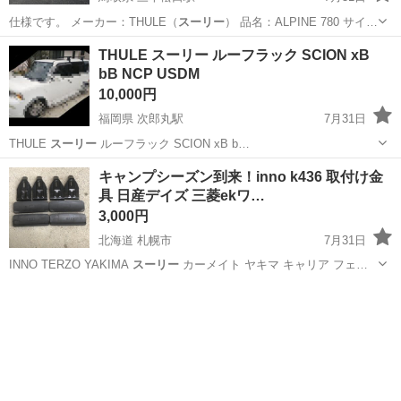
仕様です。 メーカー：THULE（
スーリー
） 品名：ALPINE 780 サイ…
鳥取
米子市
三本松口駅
キャリア、ラック
THULE スーリー ルーフラック SCION xB
bB NCP USDM
10,000円
福岡県 次郎丸駅
7月31日
THULE
スーリー
ルーフラック SCION xB b…
福岡
福岡市
次郎丸駅
キャリア、ラック
キャンプシーズン到来！inno k436 取付け金
具 日産デイズ 三菱ekワ…
3,000円
北海道 札幌市
7月31日
INNO TERZO YAKIMA
スーリー
カーメイト ヤキマ キャリア フェ…
北海道
札幌市
車のパーツ
inno