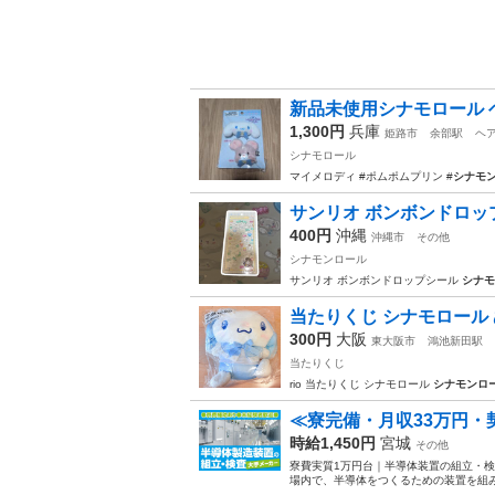
新品未使用シナモロール 
1,300円
兵庫
姫路市
余部駅
ヘ
シナモロール
マイメロディ #ポムポムプリン #
シナモ
サンリオ ボンボンドロッ
400円
沖縄
沖縄市
その他
シナモンロール
サンリオ ボンボンドロップシール
シナモ
当たりくじ シナモロール
300円
大阪
東大阪市
鴻池新田駅
当たりくじ
rio 当たりくじ シナモロール
シナモンロ
≪寮完備・月収33万円
時給1,450円
宮城
その他
寮費実質1万円台｜半導体装置の組立・検
場内で、半導体をつくるための装置を組み