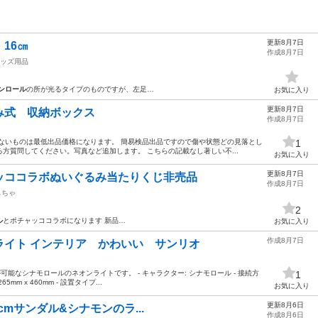
更新8月7日
靴 16㎝
作成8月7日
ッズ用品
ンロール
の所が光るタイプのものですが、左足…
お気に入り
更新8月7日
み式 収納ボックス
作成8月7日
ないものは最低出品価格になります。 簡易検品出品ですので傷や状態どの見落とし
1
方質問してください。写真など追加します。 こちらの記載なし著しい不...
お気に入り
更新8月7日
ッココラボぬいぐるみ当たりくじ非売品
作成8月7日
もちゃ
2
ル
とポチャッココラボになります 新品…
お気に入り
作成8月7日
ライト インテリア かわいい サンリオ
可能なシナモロールのネオンライトです。 - キャラクター: シナモロール - 接続方
1
65mm x 460mm - 設置タイプ...
お気に入り
更新8月6日
の20cmサンダル&シナモンのラ...
作成8月6日