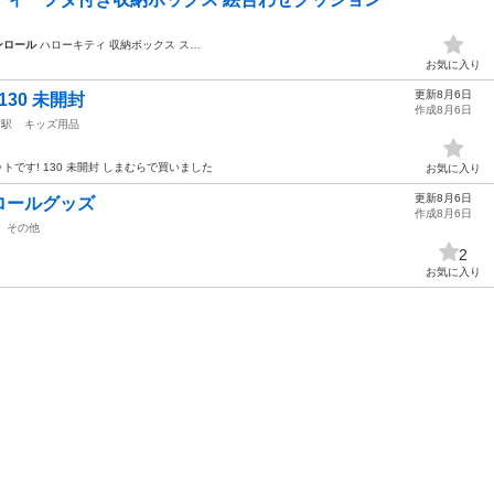
ンロール
ハローキティ 収納ボックス ス…
お気に入り
更新8月6日
30 未開封
作成8月6日
前駅
キッズ用品
トです! 130 未開封 しまむらで買いました
お気に入り
更新8月6日
ロールグッズ
作成8月6日
その他
2
お気に入り