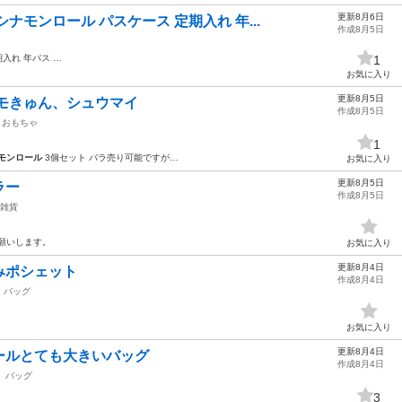
更新8月6日
ナモンロール パスケース 定期入れ 年...
作成8月5日
入れ 年パス …
1
お気に入り
更新8月5日
モきゅん、シュウマイ
作成8月5日
おもちゃ
1
モンロール
3個セット バラ売り可能ですが…
お気に入り
更新8月5日
ラー
作成8月5日
雑貨
願いします。
お気に入り
更新8月4日
みポシェット
作成8月4日
バッグ
お気に入り
更新8月4日
ールとても大きいバッグ
作成8月4日
バッグ
3