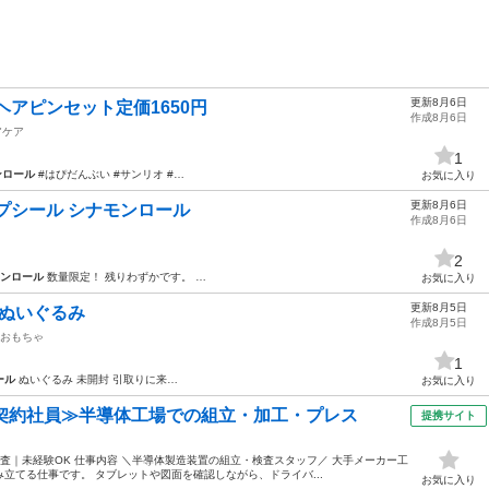
更新8月6日
ヘアピンセット定価1650円
作成8月6日
アケア
1
ンロール
#はぴだんぶい #サンリオ #…
お気に入り
更新8月6日
プシール シナモンロール
作成8月6日
2
ンロール
数量限定！ 残りわずかです。 …
お気に入り
更新8月5日
 ぬいぐるみ
作成8月5日
おもちゃ
1
ール
ぬいぐるみ 未開封 引取りに来…
お気に入り
・契約社員≫半導体工場での組立・加工・プレス
提携サイト
査｜未経験OK 仕事内容 ＼半導体製造装置の組立・検査スタッフ／ 大手メーカー工
立てる仕事です。 タブレットや図面を確認しながら、ドライバ...
お気に入り