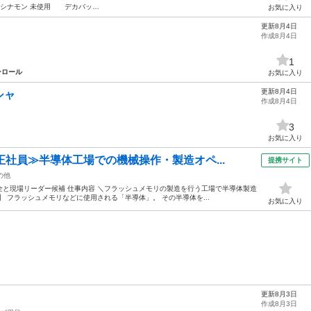
シナモン 未使用 デカバッ…
お気に入り
更新8月4日
作成8月4日
1
ンロール
お気に入り
更新8月4日
シャ
作成8月4日
3
お気に入り
正社員≫半導体工場での機械操作・製造オペ...
提携サイト
の他
と現場リーダー候補 仕事内容 ＼フラッシュメモリの製造を行う工場で半導体製造
 フラッシュメモリなどに使用される「半導体」。 その半導体を...
お気に入り
更新8月3日
作成8月3日