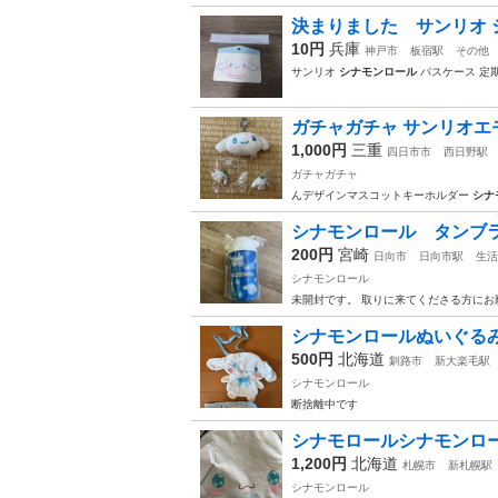
決まりました サンリオ シ
10円
兵庫
神戸市
板宿駅
その他
サンリオ
シナモンロール
パスケース 定期
ガチャガチャ サンリオエ
1,000円
三重
四日市市
西日野駅
ガチャガチャ
んデザインマスコットキーホルダー
シナ
シナモンロール タンブ
200円
宮崎
日向市
日向市駅
生活
シナモンロール
未開封です。 取りに来てくださる方にお
シナモンロールぬいぐる
500円
北海道
釧路市
新大楽毛駅
シナモンロール
断捨離中です
シナモロールシナモンロ
1,200円
北海道
札幌市
新札幌駅
シナモンロール