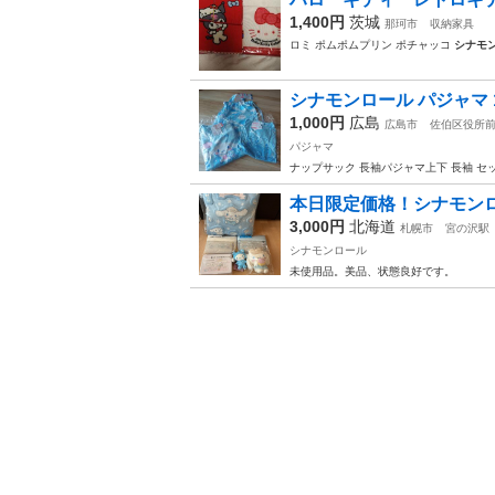
1,400円
茨城
那珂市
収納家具
ロミ ポムポムプリン ポチャッコ
シナモ
シナモンロール パジャマ 1
1,000円
広島
広島市
佐伯区役所
パジャマ
ナップサック 長袖パジャマ上下 長袖 セッ
本日限定価格！シナモン
3,000円
北海道
札幌市
宮の沢駅
シナモンロール
未使用品。美品、状態良好です。