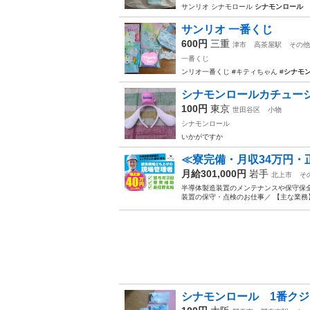
サンリオ シナモロール
シナモンロール
サンリオ 一番くじ
600円
三重
津市
高茶屋駅
その他
一番くじ
ンリオ一番くじ #キティちゃん #
シナモ
シナモンロールカチュー
100円
東京
世田谷区
小物
シナモンロール
いかがですか
≪寮完備・月収34万円・
月給301,000円
岩手
北上市
そ
半導体製造装置のメンテナンスや保守保全
装置の保守・点検のお仕事／ 【主な業務】
シナモンロール 1番クジ