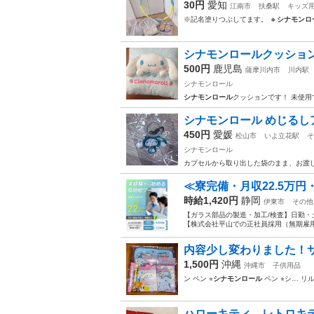
30円
愛知
江南市
扶桑駅
キッズ
※記名塗りつぶしてます。 🔸
シナモンロ
シナモンロールクッショ
500円
鹿児島
薩摩川内市
川内駅
シナモンロール
シナモンロール
クッションです！ 未使用
シナモンロール めじるし
450円
愛媛
松山市
いよ立花駅
そ
シナモンロール
カプセルから取り出した袋のまま、お渡
≪寮完備・月収22.5万
時給1,420円
静岡
伊東市
その他
【ガラス部品の製造・加工/検査】日勤・
【株式会社平山での正社員採用（無期雇用派
内容少し変わりました！
1,500円
沖縄
沖縄市
子供用品
ン ペン ⭐︎
シナモンロール
ペン ⭐︎シ… リル
ハローキティ レトロキ