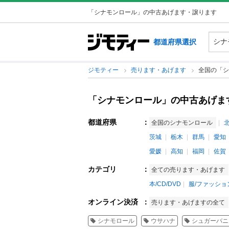
「シナモンロール」の中古あげます・譲ります
都道府県選択
ジモティー
売ります・あげます
全国の「シ
「シナモンロール」の中古あげま
都道府県
：
全国のシナモンロール
茨城
栃木
群馬
愛知
愛媛
高知
福岡
佐賀
カテゴリ
：
全ての売ります・あげます
本/CD/DVD
服/ファッショ
オンライン決済
：
売ります・あげますの全て
シナモロール
ウサハナ
シュガーバニ