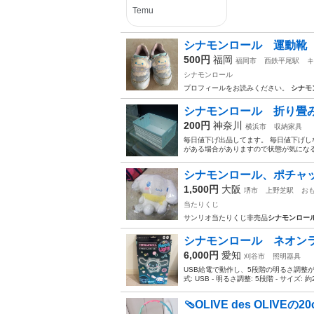
シナモンロール 運動
500円
福岡
福岡市
西鉄平尾駅
キ
シナモンロール
プロフィールをお読みください。
シナモ
シナモンロール 折り畳
200円
神奈川
横浜市
収納家具
毎日値下げ出品してます。 毎日値下げし
がある場合がありますので状態が気になる
シナモンロール、ポチャ
1,500円
大阪
堺市
上野芝駅
お
当たりくじ
サンリオ当たりくじ非売品
シナモンロー
シナモンロール ネオン
6,000円
愛知
刈谷市
照明器具
USB給電で動作し、5段階の明るさ調整が
式: USB - 明るさ調整: 5段階 - サイズ: 約2
🩴OLIVE des OLIVE