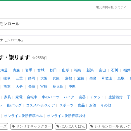
地元の掲示板 ジモティー
ナモンロール」
す・譲ります
全2558件
北海道
青森
岩手
宮城
秋田
山形
福島
新潟
富山
石川
福井
岐阜
三重
静岡
大阪
兵庫
京都
滋賀
奈良
和歌山
鳥取
熊本
大分
長崎
宮崎
鹿児島
沖縄
家具
家電
自転車
車のパーツ
バイク
楽器
チケット
生活雑貨
子
ン
靴/バッグ
コスメ/ヘルスケア
スポーツ
食品
お酒
その他
オンライン決済投稿のみ
オンライン決済投稿以外
ーズ
サンリオキャラクター
ぼんぼんりぼん
シナモンロール ぬいぐ