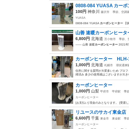
0808-084 YUASA カ
100円
神奈川
藤沢市
季節、空調
YUASA
0808-084 YUASA
カーボンヒーター
【状
山善 速暖カーボンヒーター 2
6,800円
北海道
苫小牧市
季節、
------- 山善 速暖
カーボンヒーター
2021
カーボンヒーター HLH-1
1,000円
北海道
札幌市
環状通東
住所に関する質問が大変多いため プロフ
掃済み 多少の使用感はございますが大きな
カーボンヒーター
1,000円
山梨
甲府市
甲府駅
季
カーボンヒーター
[お支払い] 現金のみとなります。 [受渡
リユースのサカイ東金店 美
6,600円
千葉
東金市
東金駅
季
カーボンヒーター