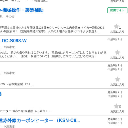
ーター
・サイズ ・・・W(幅)20…
お気に入り
≫機械操作・製造補助
提携サイト
駅
その他
1
専属＆土日祝休み＆年間休日128日★クリーンルーム内作業★マイカー通勤OK＆
い制度あり！《茨城県常陸大宮市》 人気の工場のお仕事 ◇コネクタ製造工...
お気に入り
作成8月7日
-S098-W
節、空調家電
せん。 多少の傷や汚れはございます。 簡易的にクリーニングはしておりますが 素
えください。 【配送・取引について】 直接取りに来ていただける方限定...
お気に入り
更新8月7日
作成8月7日
節、空調家電
00W （谷本実業製 HRH…
お気に入り
更新8月7日
鳥
作成8月7日
6
ヒーター
遠赤外線 輻射熱 ふっ素加工 …
お気に入り
更新8月6日
外線カーボンヒーター （KSN-C8...
作成8月6日
節、空調家電