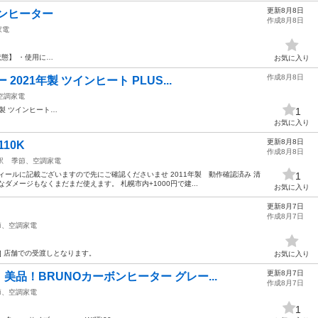
更新8月8日
ーボンヒーター
作成8月8日
家電
態】 ・使用に…
お気に入り
作成8月8日
021年製 ツインヒート PLUS...
空調家電
年製 ツインヒート…
1
お気に入り
更新8月8日
10K
作成8月8日
駅
季節、空調家電
ィールに記載ございますので先にご確認くださいませ 2011年製 動作確認済み 清
1
ダメージもなくまだまだ使えます。 札幌市内+1000円で建...
お気に入り
更新8月7日
作成8月7日
節、空調家電
し] 店舗での受渡しとなります。
お気に入り
更新8月7日
品！BRUNOカーボンヒーター グレー...
作成8月7日
節、空調家電
1