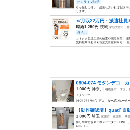
オンライン決済
引っ越しに伴い、必要な方いればお譲りい
します。
≪月収22万円・派遣社員
時給1,250円
茨城
常陸大宮市
静
日払い
コネクタ製造工場の検査や測定作業！日勤
無料駐車場あり★就業先食堂利用可！日払
0804-074 モダンデコ
1,000円
神奈川
相模原市
季節、
モダンデコ
0804-074 モダンデコ
カーボンヒータ
【動作確認済】quad' 自動
1,000円
埼玉
三郷市
三郷駅
季
振り機能付き
カーボンヒーター
CONE（
ONE（…