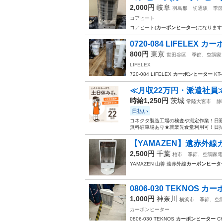
2,000円
岐阜
羽島郡
切通駅
季
コアヒート
コアヒート(
カーボンヒーター
)になりま
0720-084 LIFELEX カ
800円
東京
世田谷区
季節、空調家
LIFELEX
720-084 LIFELEX
カーボンヒーター
KT
≪月収22万円・派遣社員
時給1,250円
茨城
常陸大宮市
静
日払い
コネクタ製造工場の検査や測定作業！日勤
無料駐車場あり★就業先食堂利用可！日払
【YAMAZEN】遠赤外線カ
2,500円
千葉
柏市
季節、空調家
YAMAZEN 山善 遠赤外線
カーボンヒータ
0806-030 TEKNOS カー
1,000円
神奈川
横浜市
季節、空
カーボンヒーター
0806-030 TEKNOS
カーボンヒーター
CH