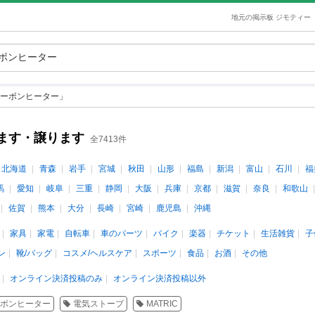
地元の掲示板 ジモティー
ーボンヒーター」
ます・譲ります
全7413件
北海道
青森
岩手
宮城
秋田
山形
福島
新潟
富山
石川
福
馬
愛知
岐阜
三重
静岡
大阪
兵庫
京都
滋賀
奈良
和歌山
佐賀
熊本
大分
長崎
宮崎
鹿児島
沖縄
家具
家電
自転車
車のパーツ
バイク
楽器
チケット
生活雑貨
子
ン
靴/バッグ
コスメ/ヘルスケア
スポーツ
食品
お酒
その他
オンライン決済投稿のみ
オンライン決済投稿以外
ボンヒーター
電気ストーブ
MATRIC