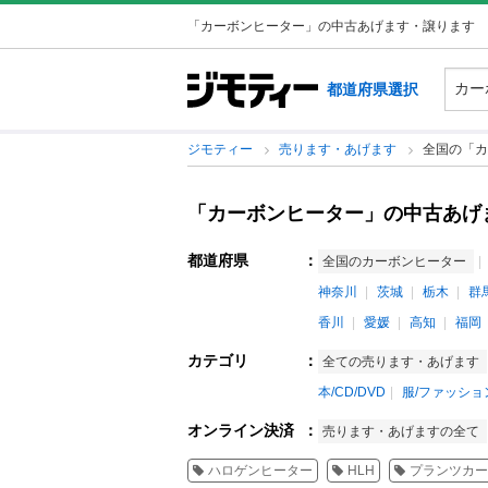
「カーボンヒーター」の中古あげます・譲ります
都道府県選択
ジモティー
売ります・あげます
全国の「カ
「カーボンヒーター」の中古あげ
都道府県
：
全国のカーボンヒーター
神奈川
茨城
栃木
群
香川
愛媛
高知
福岡
カテゴリ
：
全ての売ります・あげます
本/CD/DVD
服/ファッショ
オンライン決済
：
売ります・あげますの全て
ハロゲンヒーター
HLH
プランツカー