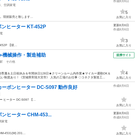
作成8月6日
節、空調家電
5
す。現状販売と致します…
お気に入り
更新8月6日
ーボンヒーター KT-452P
作成8月6日
電
3
-452P 【状…
お気に入り
≫機械操作・製造補助
提携サイト
駅
その他
4
専属＆土日祝休み＆年間休日128日★クリーンルーム内作業★マイカー通勤OK＆
い制度あり！《茨城県常陸大宮市》 人気の工場のお仕事 ◇コネクタ製造工...
お気に入り
作成8月6日
ーボンヒーター DC-S097 動作良好
電
ー
ヒーター DC-S097 【…
お気に入り
更新8月6日
ボンヒーター CHM-453...
作成8月6日
調家電
M-4531(W) 201…
お気に入り