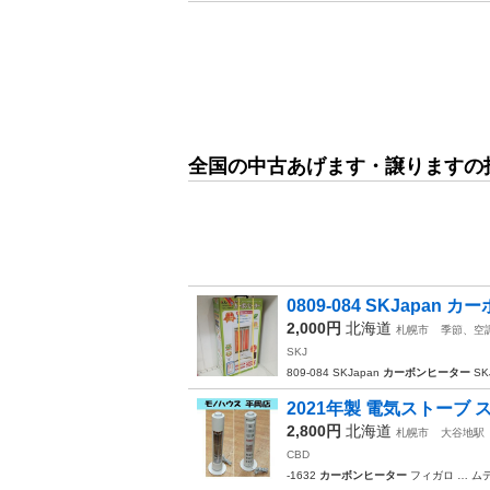
全国の中古あげます・譲りますの
0809-084 SKJapan カ
2,000円
北海道
札幌市
季節、空
SKJ
809-084 SKJapan
カーボンヒーター
SK
2021年製 電気ストーブ スリ
2,800円
北海道
札幌市
大谷地駅
CBD
-1632
カーボンヒーター
フィガロ … ム