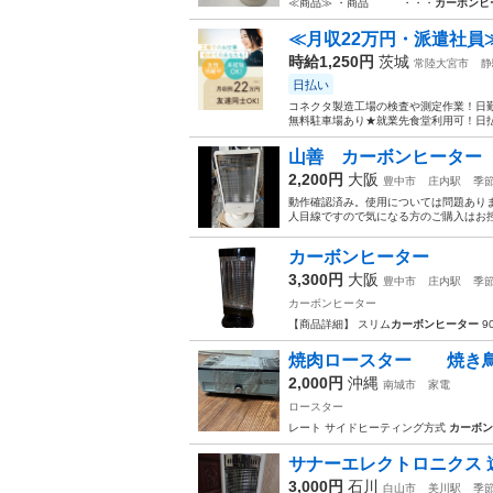
≪商品≫ ・商品 ・・・
カーボンヒ
≪月収22万円・派遣社員
時給1,250円
茨城
常陸大宮市
静
日払い
コネクタ製造工場の検査や測定作業！日勤
無料駐車場あり★就業先食堂利用可！日払
山善 カーボンヒーター DC
2,200円
大阪
豊中市
庄内駅
季
動作確認済み。使用については問題ありま
人目線ですので気になる方のご購入はお控
カーボンヒーター
3,300円
大阪
豊中市
庄内駅
季
カーボンヒーター
【商品詳細】 スリム
カーボンヒーター
9
焼肉ロースター 焼き
2,000円
沖縄
南城市
家電
ロースター
レート サイドヒーティング方式
カーボン
サナーエレクトロニクス 遠赤
3,000円
石川
白山市
美川駅
季