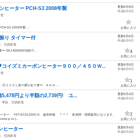
更新8月6日
ンヒーター PCH-S3 2008年製
作成8月6日
家電
PCH-S3 2008年製 …
お気に入り
更新8月6日
首振り タイマー付
作成8月6日
節、空調家電
ター
SKJ-NS909CN(B)で…
4
お気に入り
更新8月6日
💗コイズミカーボンヒーター９００／４５０Ｗ...
作成8月6日
家電
1
… ①コイズミ
カーボンヒーター
ＫＫＨ …
お気に入り
更新8月4日
78円より半額の2,739円! ユ...
作成8月4日
季節、空調家電
2
ター YKT-SCS1200C-K 遠赤外線 ＊＊＊ 未清掃・現状販売になります。
-p.co.j...
お気に入り
更新8月4日
ンヒーター
作成8月4日
節、空調家電