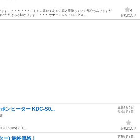
4
ります。＊＊＊ ＊＊＊こちらに書いてある内容と重複している部分もありますが、
いただけると助かります。＊＊＊ サナーエレクトロニクス...
お気に入り
更新8月6日
ーボンヒーター KDC-S0...
作成8月6日
電
C-S091(W) 201…
お気に入り
更新8月6日
ター) 最終価格！