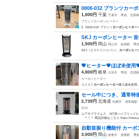
0806-032 プランツカーボ
1,000円
千葉
千葉市
季節、空調
プランツカーボンヒーター
】 0806-032 プランツ
カーボンヒーター
SKJ カーボンヒーター 
1,500円
岡山
岡山市
妹尾駅
季
SKJ（エスケイジャパン）
カーボンヒー
💗ヒーター💗ほぼ未使用
4,800円
岐阜
大垣市
季節、空調
カーボンヒーター
コイズミ
カーボンヒーター
購入後未使用
セール中につき、通常特価5,4
2,739円
北海道
札幌市
発寒南駅
SCS
ユアサプライムス 3灯管ハイブリッドヒー
＊＊＊ 商品詳細はこちら https://www.yuasa
自動首振り機能付 カーボ
3,000円
岡山
倉敷市
倉敷駅
季