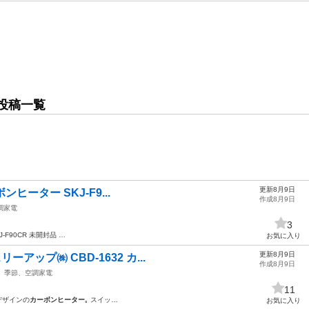
投稿一覧
更新8月9日
ーボンヒーター SKJ-F9...
作成8月9日
調家電
3
J-F90CR 未開封品 …
お気に入り
更新8月9日
ーアップ㈱ CBD-1632 カ...
作成8月9日
季節、空調家電
11
デザインの
カーボンヒーター
｡ スイッ…
お気に入り