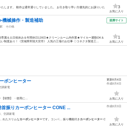
3
たします。 動作は通常通りしていました。 お引き取り早い方優先的にお譲りいた
お気に入り
≫機械操作・製造補助
提携サイト
駅
その他
1
専属＆土日祝休み＆年間休日128日★クリーンルーム内作業★マイカー通勤OK＆
い制度あり！《茨城県常陸大宮市》 人気の工場のお仕事 ◇コネクタ製造工...
お気に入り
更新8月4日
 カーボンヒーター
作成8月4日
空調家電
ー
【状態】 ・使用に…
お気に入り
作成8月3日
首振りカーボンヒーター CONE ...
節、空調家電
… れたスリムな
カーボンヒーター
です。コンパ… 振り機能付き
カーボンヒーター
C
お気に入り