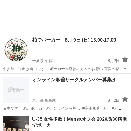
賞会＆国立競技場…
東京
新宿区
その他
飲み会
柏でポーカー 8月 9日 (日) 13:00-17:00
千葉県 柏駅
8月2日
中参加、退出は自由です
ポーカー
未経験の方へのお願い 運営の都合
上…
千葉
柏市
柏駅
友達
ポーカー
オンライン麻雀サークルメンバー募集🀄
東京都 梅島駅
8月2日
備中です！ あと
ポーカー
のオンラインも募… ️ #麻雀 #
ポーカー
#オン
ライン … MJ麻雀 #pp
ポーカー
#雀荘
東京
足立区
梅島駅
その他
オンライン
U-35 女性多数！Mensaオフ会 2026/5/30横浜
でポーカー