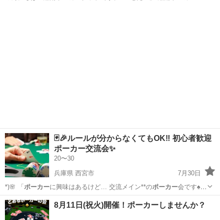
ラブはそんな方… いあいと本格的な
ポーカー
設備で す！ ✅
ポーカー
神奈川
藤沢市
藤沢駅
ゲーム/アプリ
ポーカー
未経験でも安心！… う！ ✅
ポーカー
以外も楽しめる！… 、イベント
情報や...
🃏🎉ルールが分からなくてもOK‼️ 初心者歓迎
ポーカー交流会✨
20〜30
兵庫県 西宮市
7月30日
*)🌸 「
ポーカー
に興味はあるけど… 交流メイン**の
ポーカー
会です♠️🤝
… 🌸 ♠️
ポーカー
を始めてみたい♪…
兵庫
西宮市
友達
8月11日(祝火)開催！ポーカーしませんか？