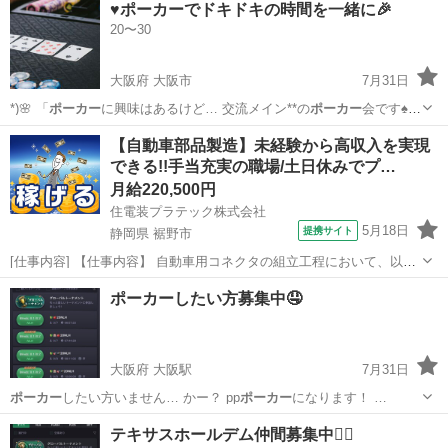
♥️ポーカーでドキドキの時間を一緒に🎉
人向け ・
ポーカー
に興味あるけどや… ・とにかく気楽に
ポーカー
を楽
20〜30
しみたい ・… 0〜...
大阪府 大阪市
7月31日
*)🌸 「
ポーカー
に興味はあるけど… 交流メイン**の
ポーカー
会です♠️🤝
… 🌸 ♠️
ポーカー
を始めてみたい♪…
大阪
大阪市
友達
ポーカー
【自動車部品製造】未経験から高収入を実現
できる!!手当充実の職場/土日休みでプ…
月給220,500円
住電装プラテック株式会社
5月18日
提携サイト
静岡県 裾野市
[仕事内容] 【仕事内容】 自動車用コネクタの組立工程において、以下
業務をお願いいたします。 ■生産設備の操作（射出成型機やプレス
静岡
裾野市
工場
ポーカーしたい方募集中🤤
機、組立機など） ■生産段取り ■箱替え ■材料供給及び補助作業 （業
務の変更の範囲） 会社...
大阪府 大阪駅
7月31日
ポーカー
したい方いません… かー？ pp
ポーカー
になります！ …
大阪
大阪市
大阪駅
その他
ポーカー
テキサスホールデム仲間募集中👯‍♂️