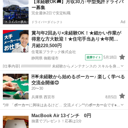
【未経験OK🚚】月収30万↑中型免許ドライバ
ー募集
完全週休2日で安定転職
Ad
ドライバーダイレクト
賞与年2回あり×未経験OK！★細かい作業が
得意な方大歓迎！★住宅手当あり★年間…
月給220,500円
住電装プラテック株式会社
5月18日
提携サイト
静岡県 御殿場市
[仕事内容] ////////////////////////// 未経験からメンテナンスの スキルを身に
つけられるお仕事です！ 模型やプラモデルの作成など、 細かい作業が
静岡
御殿場市
工場
🃏🌟未経験から始めるポーカー♪ 楽しく学べる
得意な方、大歓迎です！ //////////////...
交流会開催😊
20〜30
兵庫県 西宮市
8月5日
*)🌸 「
ポーカー
に興味はあるけど… 交流メイン**の
ポーカー
会です♠️🤝
… 🌸 ♠️
ポーカー
を始めてみたい♪…
兵庫
西宮市
友達
MacBook Air 13インチ 0円
抽選でプレゼント！応募は1分