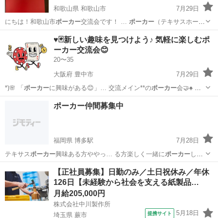
和歌山県 和歌山市
7月29日
にちは！和歌山市
ポーカー
交流会です！ …
ポーカー
（テキサスホー
ル… ください！
ポーカー
をやったことがな… スメ！】 ・
ポーカー
を
和歌山
和歌山市
ゲーム/アプリ
ポーカー
♥️🃏新しい趣味を見つけよう♪ 気軽に楽しむポ
やってみたいけ… き ・とにかく
ポーカー
がやりたい！ … 【
ポーカー
ーカー交流会😊
（テキサ...
20〜35
大阪府 豊中市
7月29日
*)🌸 「
ポーカー
に興味がある😊」… 交流メイン**の
ポーカー
会🤝♠️ …
)✨ 🃏
ポーカー
を始めてみたい♪… り上がりながら、
ポーカー
の面白さ
大阪
豊中市
友達
ポーカー仲間募集中
を体験し…
福岡県 博多駅
7月28日
テキサス
ポーカー
興味ある方ややっ… る方楽しく一緒に
ポーカー
しま
しょう。 気…
福岡
福岡市
博多駅
友達
【正社員募集】日勤のみ／土日祝休み／年休
126日【未経験から社会を支える紙製品…
月給205,000円
株式会社中川製作所
5月18日
提携サイト
埼玉県 蕨市