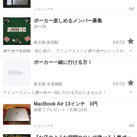
Ad
くらしノート
ポーカー楽しめるメンバー募集
20〜35
東京都 新宿駅
8月7日
ポーカー
未経験・初心者の… アミューズメント
ポーカー
にいってやり
ます… 齢、性別、仕事、
ポーカー
のレベル感などの…
東京
新宿区
新宿駅
友達
ポーカー
ポーカー一緒に行ける方！
東京都 水道橋駅
8月7日
アミューズメント
ポーカー
一緒に行ける方おりませんか！
東京
千代田区
水道橋駅
その他
MacBook Air 13インチ 0円
抽選でプレゼント！応募は1分
Ad
くらしノート