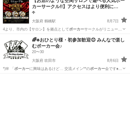
【お店のような空間サロンで遊べる人気ポー
カーサークル!!】アクセスはより便利に…
大阪府 鶴橋駅
8月7日
4より、市内の【サロン】を拠点として
ポーカー
サークルがリニューア
ルいたします✨ …
大阪
大阪市
鶴橋駅
ゲーム/アプリ
サロン
🌈♣️おひとり様・初参加歓迎😊 みんなで楽し
むポーカー会♪
20〜30
大阪府 吹田市
8月6日
*)🌸 「
ポーカー
に興味はあるけど… 交流メイン**の
ポーカー
会です♠️🤝
… 🌸 ♠️
ポーカー
を始めてみたい♪…
大阪
吹田市
友達
ポーカー