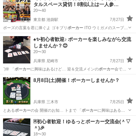
タルスペース貸切！8割以上は一人参…
スタートしている方多数研修体制...
20〜40
東京都 池袋駅
7月27日
ポーズの言葉を君に捧ぐよ ゴキブリ
ポーカー
ITO ウミガメのスープ
そ…
東京
豊島区
池袋駅
その他
ボドゲ
♠️✨初心者歓迎♪ ポーカーを楽しみながら交流
しませんか？😊
20〜30
兵庫県 尼崎市
7月27日
`)🌸 「
ポーカー
に興味はあるけど… 迎＆交流メインの
ポーカー
会です
♠️🤝 … 🌸 ♠️
ポーカー
を始めてみたい♪…
兵庫
尼崎市
友達
ポーカー
8月8日(土)開催！ポーカーしませんか？
兵庫県 三木市
7月25日
とある
ポーカー
の会 開催のお知… トまで 「
ポーカー
に興味はあるけ
ど… すめ】 ・
ポーカー
を気軽に楽しみた… 一緒に楽しい
ポーカー
の
兵庫
三木市
友達
ポーカー
🃏初心者歓迎！ゆるっとポーカー交流会(＾▽
時間を過ごしま…
＾)🎉
18〜30