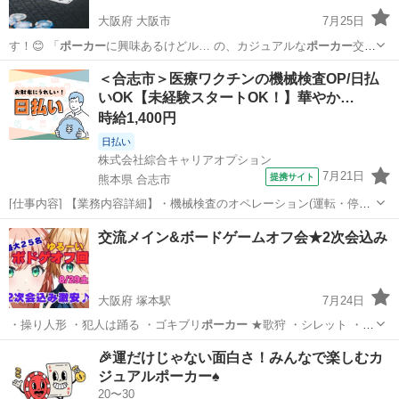
大阪府 大阪市
7月25日
す！😊 「
ポーカー
に興味あるけどル… の、カジュアルな
ポーカー
交流
会です(´▽… タリ💬 「
ポーカー
って意外と面白い…
大阪
大阪市
友達
ポーカー
＜合志市＞医療ワクチンの機械検査OP/日払
いOK【未経験スタートOK！】華やか…
時給1,400円
日払い
株式会社綜合キャリアオプション
7月21日
提携サイト
熊本県 合志市
[仕事内容] 【業務内容詳細】・機械検査のオペレーション(運転・停止
操作)・バイアルの投入作業、 整列作業・不良品の確認作業【取扱製品
熊本
合志市
工場
交流メイン&ボードゲームオフ会★2次会込み
情報】医療用ワクチン 。＋お仕事探しはコンシェルスタッフにおまか
せ＋。 あなたのお仕事...
大阪府 塚本駅
7月24日
・操り人形 ・犯人は踊る ・ゴキブリ
ポーカー
★歌狩 ・シレット ・ゆ
び感クレー…
大阪
大阪市
塚本駅
ゲーム/アプリ
ゲーム
🎉運だけじゃない面白さ！みんなで楽しむカ
ジュアルポーカー♠️
20〜30