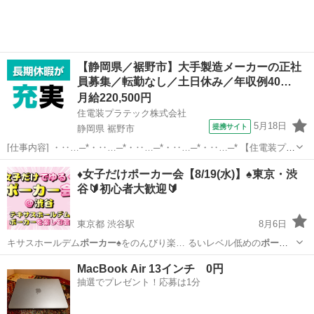
【静岡県／裾野市】大手製造メーカーの正社
員募集／転勤なし／土日休み／年収例40…
月給220,500円
住電装プラテック株式会社
5月18日
提携サイト
静岡県 裾野市
[仕事内容] ・‥…─*・‥…─*・‥…─*・‥…─*・‥…─* 【住電装プラ
テック株式会社】 当社では、 自動車の情報を伝達する重要な役割を果
静岡
裾野市
工場
♦️女子だけポーカー会【8/19(水)】♠️東京・渋
たしている、 ワイヤーハーネスの配線の分岐や接続を担うコネクタの
谷🔰初心者大歓迎🔰
製造を成形・プ...
東京都 渋谷駅
8月6日
キサスホールデム
ポーカー
♠️をのんびり楽… るいレベル低めの
ポーカ
ー
会です！ … 集まる→
ポーカー
する→解散！ … ん。 ただただ
ポーカ
東京
渋谷区
渋谷駅
友達
ポーカー
MacBook Air 13インチ 0円
ー
するだけで完結し… に老若男女参加の
ポーカー
会を開催しており…
抽選でプレゼント！応募は1分
め ...