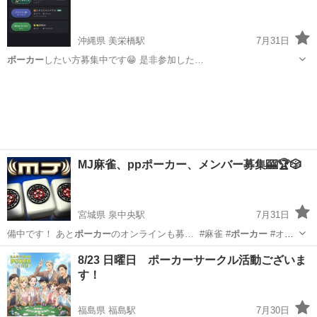
沖縄県 美栄橋駅
7月31日
ポーカー
したい方募集中です😁 是非参加した…
沖縄
那覇市
美栄橋駅
その他
テキサスホールデム
MJ麻雀、ppポーカー、メンバー募集🎰🏆🎲
宮城県 泉中央駅
7月31日
備中です！ あと
ポーカー
のオンラインも募… ️ #麻雀 #
ポーカー
#オン
ライン … MJ麻雀 #pp
ポーカー
#雀荘
宮城
富谷市
泉中央駅
その他
ポーカー
8/23 日曜日 ポーカーサークル活動ございま
す！
福島県 福島駅
7月30日