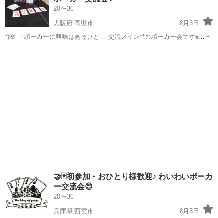
20〜30
大阪府 高槻市
8月3日
*)🌸 「
ポーカー
に興味はあるけど… 交流メイン**の
ポーカー
会です♠️🤝
… 🌸 ♠️
ポーカー
を始めてみたい♪…
大阪
高槻市
友達
🤝🃏初参加・おひとり様歓迎♪ わいわいポーカ
ー交流会😊
20〜30
兵庫県 西宮市
8月3日