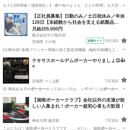
セス1,500突破！感謝御礼✨】
ポーカー
よりも「人との時間」を大切に
する、初…
福島
福島市
福島駅
ゲーム/アプリ
ポーカー
【正社員募集】日勤のみ／土日祝休み／年休
126日【未経験から社会を支える紙製品…
月給205,000円
株式会社中川製作所
5月18日
提携サイト
茨城県 その他
[仕事内容] 各種プリンター用紙の加工製造用機械（輪転印刷機など）
の 操作をお任せします。 ＜具体的には…＞ ・印刷機械やスリッター
茨城
その他
工場
テキサスホールデムポーカーやりましょ😉👍
機の操作、製品の製造 ・製品に応じた機械の設定・調整 （裁断・型
抜き・ミシン目・穴開け加...
茨城県 つくば駅
7月30日
😊 興味ある方や
ポーカー
やってみたい方は… い🫡 #つくば
ポーカー
#
アマギフ#ポー…
茨城
つくば市
つくば駅
友達
ポーカー
【湘南ポーカークラブ】会社以外の友達が欲
しい人集まれ！ポーカー超初心者も大歓迎！
神奈川県 藤沢駅
7月30日
こんにちは！湘南
ポーカー
クラブです。 … せたい」 湘南
ポーカー
ク