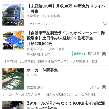
か？**… 楽しみながら遊ぶ
ポーカー
です✨ 少…
兵庫
尼崎市
友達
ポーカー
【未経験OK🚚】月収30万↑中型免許ドライバ
ー募集
完全週休2日で安定転職
Ad
ドライバーダイレクト
【自動車部品製造ラインのオペレーター｜御
殿場市】土日休み/未経験OK/住宅手当…
月給220,500円
住電装プラテック株式会社
5月18日
提携サイト
静岡県 御殿場市
[仕事内容] 【仕事内容】 自動車部品のプラスチック射出成形工程また
は組立工程での以下業務をお願いします。 ・生産段取り、チョコ停解
静岡
御殿場市
工場
ポーカー仲間募集
除などの作業 ・箱替え、梱包などの作業 ・材料及び部材供給及び補助
18〜35
作業 ・物流や簡易保全作業...
東京都 港区
8月4日
ポーカー
を一緒にできる仲… 8月から定期的に
ポーカー
会を開催しよ
うと… るので 一緒に
ポーカー
を楽しめる方、ポ… 定期的に都内の
ポ
東京
港区
友達
ポーカー
🃏🎉ルールが分からなくてもOK‼️ 初心者歓迎
ーカー
ルームもめぐって…
ポーカー交流会✨