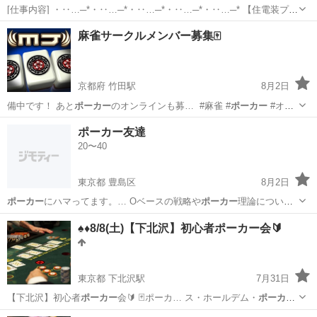
[仕事内容] ・‥…─*・‥…─*・‥…─*・‥…─*・‥…─* 【住電装プラ
テック株式会社】 当社では、 自動車の情報を伝達する重要な役割を果
静岡
御殿場市
工場
麻雀サークルメンバー募集🀄
たしている、 ワイヤーハーネスの配線の分岐や接続を担うコネクタの
製造を成形・プ...
京都府 竹田駅
8月2日
備中です！ あと
ポーカー
のオンラインも募… ️ #麻雀 #
ポーカー
#オン
ライン … MJ麻雀 #pp
ポーカー
#雀荘
京都
京都市
竹田駅
その他
ポーカー
ポーカー友達
20〜40
東京都 豊島区
8月2日
ポーカー
にハマってます。… Oベースの戦略や
ポーカー
理論について
話し…
東京
豊島区
その他
♠️♦️8/8(土)【下北沢】初心者ポーカー会🔰
東京都 下北沢駅
7月31日
【下北沢】初心者
ポーカー
会🔰 🃏ポーカ… ス・ホールデム・
ポーカー
)
って、知ってま… 北沢にて、初心者
ポーカー
会をやります🙋‍… こんな
東京
世田谷区
下北沢駅
その他
ポーカー