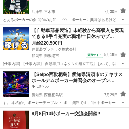
兵庫県 三木市
7月30日
とある
ポーカー
の会 開催のお知… :00 「
ポーカー
に興味はあるけど…
すめ】 ・
ポーカー
を気軽に楽しみた… 一緒に楽しい
ポーカー
の時間を
兵庫
三木市
友達
ポーカー
【自動車部品製造】未経験から高収入を実現
過ごしま…
できる!!手当充実の職場/土日休みでプ…
月給220,500円
住電装プラテック株式会社
5月18日
提携サイト
静岡県 御殿場市
[仕事内容] 【仕事内容】 自動車用コネクタの組立工程において、以下
業務をお願いいたします。 ■組立自動機の操作 ■生産段取り ■箱替え ■
静岡
御殿場市
工場
【Selpo西枇杷島】愛知県清須市のテキサス
材料供給及び補助作業 （業務の変更の範囲） 会社が定める範囲の業務
ホールデムポーカー練習会のオープン…
（勤務地の変...
18〜55
愛知県 西枇杷島駅
7月29日
す。 本格的な
ポーカー
テーブル ・ ポ… 無料です。1日中
ポーカー
の
練習ができます… 願いします ・
ポーカー
タイマー は P… po セルポ
愛知
清須市
西枇杷島駅
その他
ポーカー
8月8日13時ポーカー交流会開催‼️
ポーカー
テキサスホー… ルデム
ポーカー
初心者 ポーカ… ー練習 ...