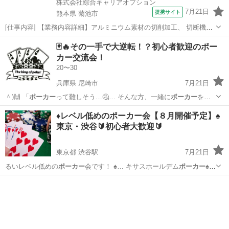
株式会社綜合キャリアオプション
7月21日
提携サイト
熊本県 菊池市
[仕事内容] 【業務内容詳細】アルミニウム素材の切削加工、 切断機オ
ペレーター【取扱製品情報】二輪部品 。＋お仕事探しはコンシェルス
熊本
菊池市
工場
🃏🔥その一手で大逆転！？初心者歓迎のポー
タッフにおまかせ＋。 あなたのお仕事探しをしっかりサポート！ たと
カー交流会！
えば… 「もう少しココ...
20〜30
兵庫県 尼崎市
7月21日
＾)🙌 「
ポーカー
って難しそう…🤔… そんな方、一緒に
ポーカー
を楽
しみませんか… ️😆 実は
ポーカー
は、 ルールを…
兵庫
尼崎市
友達
♦️レベル低めのポーカー会【８月開催予定】♠️
東京・渋谷🔰初心者大歓迎🔰
東京都 渋谷駅
7月21日
るいレベル低めの
ポーカー
会です！ ♠️… キサスホールデム
ポーカー
♠️を
のんびり楽… 集まる→
ポーカー
する→解散！ … ん。 ただただ
ポーカ
東京
渋谷区
渋谷駅
その他
ポーカー
ー
するだけで完結し… ます^^
ポーカー
を楽しみたい、善… じめ...