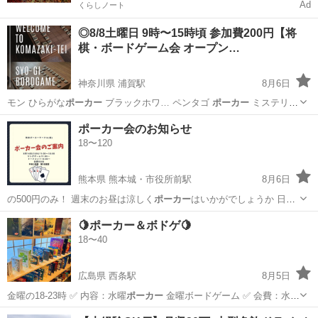
Ad
くらしノート
◎8/8土曜日 9時〜15時頃 参加費200円【将
棋・ボードゲーム会 オープン…
神奈川県 浦賀駅
8月6日
モン ひらがな
ポーカー
ブラックホワ… ペンタゴ
ポーカー
ミステリー
ゲ…
神奈川
横須賀市
浦賀駅
その他
ポーカー会のお知らせ
18〜120
熊本県 熊本城・市役所前駅
8月6日
の500円のみ！ 週末のお昼は涼しく
ポーカー
はいかがでしょうか 日
時:8月16…
熊本
熊本市
熊本城・市役所前駅
その他
🍋ポーカー＆ボドゲ🍋
18〜40
広島県 西条駅
8月5日
金曜の18-23時 ✅ 内容：水曜
ポーカー
金曜ボードゲーム ✅ 会費：水
曜…
広島
東広島市
西条駅
その他