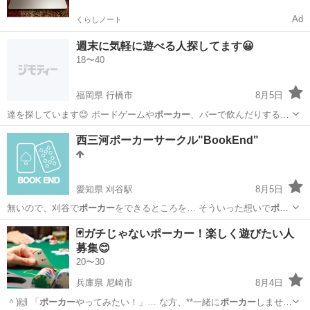
Ad
くらしノート
週末に気軽に遊べる人探してます😀
18〜40
福岡県 行橋市
8月5日
達を探しています😊 ボードゲームや
ポーカー
、バーで飲んだりするの
が好きです！ボ…
福岡
行橋市
その他
西三河ポーカーサークル"BookEnd"
愛知県 刈谷駅
8月5日
無いので、刈谷で
ポーカー
をできるところを… そういった想いで
ポー
カー
サークルを202… r日曜、月一程で
ポーカー
の場を作って楽し… ー
愛知
刈谷市
刈谷駅
その他
ポーカー
🃏ガチじゃないポーカー！楽しく遊びたい人
がある方 ・
ポーカー
に興味のある方、… いう方、ネットで
ポーカー
は
募集😊
やったけど、ラ… ○活...
20〜30
兵庫県 尼崎市
8月4日
＾)🙌 「
ポーカー
やってみたい！」… な方、**一緒に
ポーカー
しません