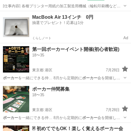
[仕事内容] 各種プリンター用紙の加工製造用機械（輪転印刷機など）
の 操作をお任せします。 ＜具体的には…＞ ・印刷機械やスリッター
埼玉
蕨市
工場
MacBook Air 13インチ 0円
機の操作、製品の製造 ・製品に応じた機械の設定・調整 （裁断・型
抽選でプレゼント！応募は1分
抜き・ミシン目・穴開け加...
Ad
くらしノート
第一回ポーカーイベント開催(初心者歓迎)
18〜35
東京都 港区
7月28日
ポーカー
を一緒にできる仲… 8月から定期的に
ポーカー
会を開催しよ
うと… 定期的に都内の
ポーカー
ルームもめぐって…
東京
港区
友達
ポーカー
ポーカー仲間募集
18〜35
東京都 港区
7月28日
ポーカー
を一緒にできる仲… 8月から定期的に
ポーカー
会を開催しよ
うと… るので 一緒に
ポーカー
を楽しめる方、ポ… 定期的に都内の
ポ
東京
港区
友達
ポーカー
🃏 初めてでもOK！楽しく覚えるポーカー会
ーカー
ルームもめぐって…