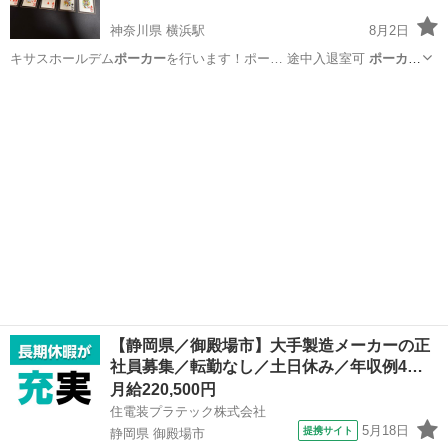
神奈川県 横浜駅
8月2日
キサスホールデム
ポーカー
を行います！ポー… 途中入退室可
ポーカー
を通じて年代の近… くまでエンジョイ
ポーカー
を目的としていま…
神奈川
横浜市
横浜駅
友達
ポーカー
【静岡県／御殿場市】大手製造メーカーの正
社員募集／転勤なし／土日休み／年収例4…
月給220,500円
住電装プラテック株式会社
5月18日
提携サイト
静岡県 御殿場市