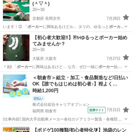
(＾▽＾)
20〜30
京都府 長岡京市
7月28日
います！😊 「
ポーカー
に興味あるけどル… タリの、ゆるっと
ポーカー
会です(＾▽＾)… )✨ ✨
ポーカー
をやってみたい・…
京都
長岡京市
友達
ポーカー
【初心者大歓迎‼️】🃏✨ゆるっとポーカー始め
てみませんか？
20〜30
大阪府 大阪市
7月27日
＾)🙌 「
ポーカー
に興味はあるけど… な方、ぜひ一緒に
ポーカー
始め
てみませんか… け・ゆるめ進行の
ポーカー
会です！ ルー…
大阪
大阪市
友達
ポーカー
＜朝倉市＞組立・加工・食品製造など/日払い
OK【誰でもはじめは初心者♪】程よく…
時給1,200円
日払い
株式会社綜合キャリアオプション
7月21日
提携サイト
福岡県 朝倉市
[仕事内容] 国内大手自動車メーカー各社のドアミラー製造・各種部品
の組付作業・全自動機、 半自動機導入・部品運搬等その他付随業務有
福岡
朝倉市
工場
【ボドゲ100種類/初心者特化🔰】池袋のレン
男女ともに活躍できる職場です。 工場内は空調設備も完備未経験から