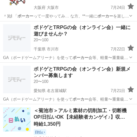
大阪府 大阪市
7月24日
＾)🙌 「
ポーカー
って一度やってみ… な方、**一緒に
ポーカー
を楽しみ
ませんか… **🃏✨
ポーカー
の魅力は、運だけ… しむカジュアルな
ポー
大阪
大阪市
友達
ボドゲとTRPGの会（オンライン会）一緒に
カー
イベントです✨ …
遊びませんか？
20〜100
千葉県 市川市
7月22日
GA（ボードゲームアリーナ）を使って
ポーカー
会等、軽量〜重量級の
ボドゲを満遍なく…
千葉
市川市
ゲーム/アプリ
TRPG
ボドゲとTRPGの会（オンライン会）新規メ
ンバー募集します
20〜100
愛知県 名古屋城駅
7月21日
GA（ボードゲームアリーナ）を使って
ポーカー
会等、軽量〜重量級の
ボドゲを満遍なく…
愛知
名古屋市
名古屋城駅
ゲーム/アプリ
TRPG
＜菊池市＞アルミ素材の切削加工・切断機
OP/日払いOK【未経験者カンゲイ♪】収…
時給1,350円
日払い