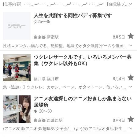
[仕事内容] ・‥…─*・‥…─*・‥…─*・‥…─*・‥…─* 【住電装プラ
テック株式会社】 当社では、 自動車の情報を伝達する重要な役割を果
静岡
御殿場市
工場
人生を共謀する同性バディ募集です
たしている、 ワイヤーハーネスの配線の分岐や接続を担うコネクタの
女25〜45
製造を成形・プ...
東京都 新宿駅
8月5日
性格→メンタル病んでる、絶望型。地味で
オタ
ク気質(ゲームや漫画は
分かりません)。…
東京
新宿区
新宿駅
その他
バディ
ウクレレサークルです。いろいろメンバー募
集（ウクレレ以外もOK）
福井県 福井市
8月4日
集（追加）】ウクレレ、カホン、ベース、
オタ
マトーン、他いろいろ
【募集（新規）…
福井
福井市
その他
童謡
アニメ友達探しのアニメ好きしか集まらない
居場所
20〜50
東京都 西葛西駅
8月4日
/アニメ友達/アニ
オタ
/趣味友/女子会/… /よう実/アニ活/
オタ
活/転生ス
ライム/… 趣味繋がり アニメ
オタ
ク友達 ラブカ展…
東京
江戸川区
西葛西駅
アニメ
オフ会