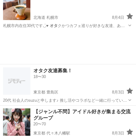
北海道 札幌市
8月4日
札幌市内在住30代です◡̈♥︎
オタ
クかつカフェ巡りが好きな友達、あわ
よく…
北海道
札幌市
その他
オタク友達募集！
18〜30
東京都 豊島区
8月3日
20代 社会人のsuzuと申します♪ 推し活やコラボなど一緒に行っていた
だける方募集してます！ 2次元と3次元両方とも推してます！ アイナ
東京
豊島区
友達
【ジャンル不問】アイドル好きが集まる交流
ナ,ケロロ,声優さん,SUPER EIGHTが好きなので1つでも当て...
グループ
20〜70
東京都 代々木八幡駅
8月3日