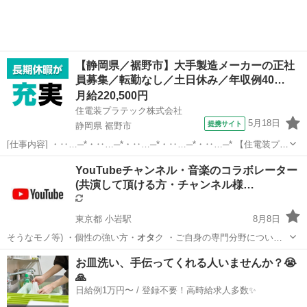
【静岡県／裾野市】大手製造メーカーの正社
員募集／転勤なし／土日休み／年収例40…
月給220,500円
住電装プラテック株式会社
5月18日
提携サイト
静岡県 裾野市
[仕事内容] ・‥…─*・‥…─*・‥…─*・‥…─*・‥…─* 【住電装プラ
テック株式会社】 当社では、 自動車の情報を伝達する重要な役割を果
静岡
裾野市
工場
YouTubeチャンネル・音楽のコラボレーター
たしている、 ワイヤーハーネスの配線の分岐や接続を担うコネクタの
(共演して頂ける方・チャンネル様…
製造を成形・プ...
東京都 小岩駅
8月8日
そうなモノ等) ・個性の強い方・
オタ
ク ・ご自身の専門分野について
語…
東京
江戸川区
小岩駅
その他
チャンネル
お皿洗い、手伝ってくれる人いませんか？😭
🙏
日給例1万円〜 / 登録不要！高時給求人多数✨