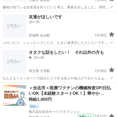
趣味が似ている女友達を作りたいと考え、募集を出しました。 30代、
独身の女です。 平日は仕事をしています。在宅で仕事してるので、日
大阪
大阪市
難波駅
その他
友達がほしいです
中に返信することもあるかもです 出不精、たまに推し活で出かけるこ
18〜30
とあります ...
宮城県 仙台駅
7月30日
ェ行ったり、ショッピングしたり、たまに
オタ
活したりしたいです。
ミセスが好きな方と…
宮城
仙台市
仙台駅
友達
オタクな話をしたい！ それ以外の方も
18〜45
埼玉県 大宮駅
7月30日
なんとなくメッセージで話せたりできる友人や知人ができたらなぁ…
と思ってます 色々話してみたいです！ ゲーム 漫画 アニメ 温泉
埼玉
さいたま市
大宮駅
友達
＜合志市＞医療ワクチンの機械検査OP/日払
グルメ 映画 散歩 などが好きです
いOK【未経験スタートOK！】華やか…
時給1,400円
日払い
株式会社綜合キャリアオプション
7月21日
提携サイト