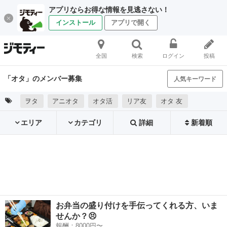
アプリならお得な情報を見逃さない！
インストール
アプリで開く
全国
検索
ログイン
投稿
「オタ」のメンバー募集
人気キーワード
ヲタ
アニオタ
オタ活
リア友
オタ 友
エリア
カテゴリ
詳細
新着順
お弁当の盛り付けを手伝ってくれる方、いま
せんか？😣
報酬：8000円〜