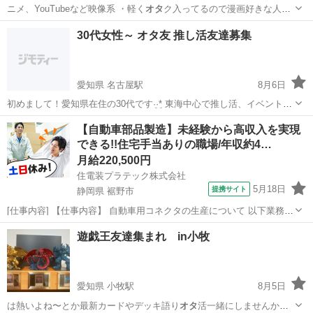
ニメ、YouTubeなど映像系 ・軽く
オタ
ク入ってるので漫画好きな人歓
迎 ・ミニ…
愛知
岡崎市
東岡崎駅
友達
30代女性～ オタ友 推し活友達募集
愛知県 名古屋駅
8月6日
初めまして！愛知県在住の30代です·͜·* 東海中心で推し活、イベント、
コラボカフェに一緒に行けるお友達が欲しく募集してみました。夢、
愛知
名古屋市
名古屋駅
アニメ
【自動車部品製造】未経験から高収入を実現
腐どちらも偏見なくお話出来ます( ¨̮ *) 好きなジャンル ・幽遊白書 ・
できる!!住宅手当ありの職場/年収約4…
銀魂 ・ジョ...
月給220,500円
住電装プラテック株式会社
5月18日
提携サイト
静岡県 裾野市
[仕事内容] 【仕事内容】 自動車用コネクタの生産について 以下業務を
ご担当いただきます。（雇入れ直後） ○製品の寸法測定、機能検査、
静岡
裾野市
工場
遊戯王友達集まれ in小牧
外観検査業務 ○その他付随作業 （業務内容の変更の範囲） 会社が定め
る範囲の業務 （...
愛知県 小牧駅
8月5日
は熱いよね〜とか最新カードやデッキ語り
オタ
活一緒にしませんか？