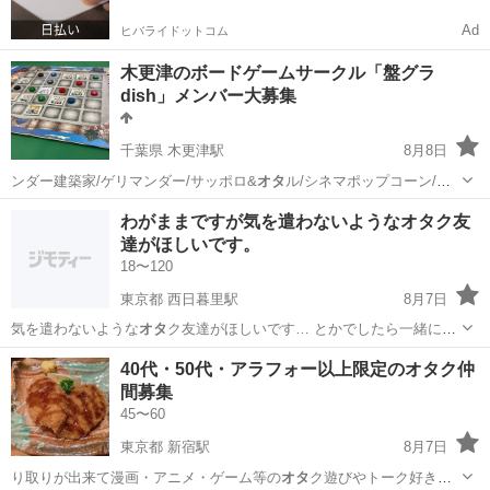
Ad
ヒバライドットコム
木更津のボードゲームサークル「盤グラ
dish」メンバー大募集
千葉県 木更津駅
8月8日
ンダー建築家/ゲリマンダー/サッポロ&
オタ
ル/シネマポップコーン/ト
レイルズ/ス…
千葉
木更津市
木更津駅
その他
ラミィキューブ
わがままですが気を遣わないようなオタク友
達がほしいです。
18〜120
東京都 西日暮里駅
8月7日
気を遣わないような
オタ
ク友達がほしいです… とかでしたら一緒に
オ
タ
ク友達グッズ漁りに…
東京
荒川区
西日暮里駅
アニメ
40代・50代・アラフォー以上限定のオタク仲
間募集
45〜60
東京都 新宿駅
8月7日
り取りが出来て漫画・アニメ・ゲーム等の
オタ
ク遊びやトーク好きな