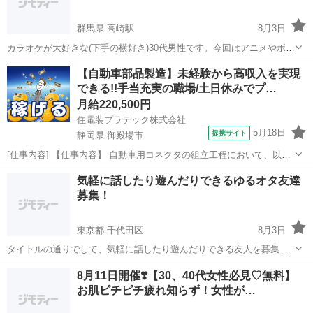
群馬県 高崎駅
8月3日
カラオケが大好きな(下手の横好き)30代男性です。今回はアニメやボカ
ロやVTuberなどのサブカルの曲が大好きなお友達を探しています！趣
群馬
高崎市
高崎駅
カラオケ
【自動車部品製造】未経験から高収入を実現
味が合えば性別年齢問わず仲良くしたいです。合う前に打ち解けたい
できる!!手当充実の職場/土日休みでプ…
など不安があれば、ジモティ...
月給220,500円
住電装プラテック株式会社
5月18日
提携サイト
静岡県 御殿場市
[仕事内容] 【仕事内容】 自動車用コネクタの組立工程において、以下
業務をお願いいたします。 ■組立自動機の操作 ■生産段取り ■箱替え ■
静岡
御殿場市
工場
気軽に話したり遊んだりできるゆるオタ友達
材料供給及び補助作業 （業務の変更の範囲） 会社が定める範囲の業務
募集！
（勤務地の変...
東京都 千代田区
8月3日
タイトルの通りでして、気軽に話したり遊んだりできる友人を募集し
てます。 一人だと行きづらいところも一緒に行ったりできたら嬉しい
東京
千代田区
友達
8月11日開催❣️【30、40代女性必見♡無料】
です。 最近はVtuberが好きなので、その辺の話ができる方だとなお喜
お肌ピチピチ疲れ知らず！女性が…
びます！ Vはホロ...