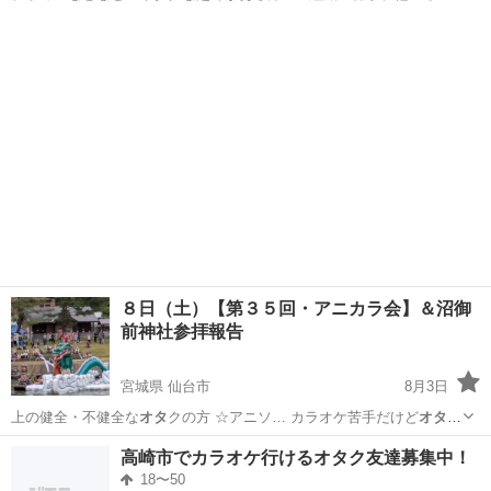
クサークルに所属し…
東京
豊島区
その他
アニメサークル
８日（土）【第３５回・アニカラ会】＆沼御
前神社参拝報告
宮城県 仙台市
8月3日
上の健全・不健全な
オタ
クの方 ☆アニソ… カラオケ苦手だけど
オタ
話
したい方 ☆B…
宮城
仙台市
カラオケ
龍神
高崎市でカラオケ行けるオタク友達募集中！
18〜50