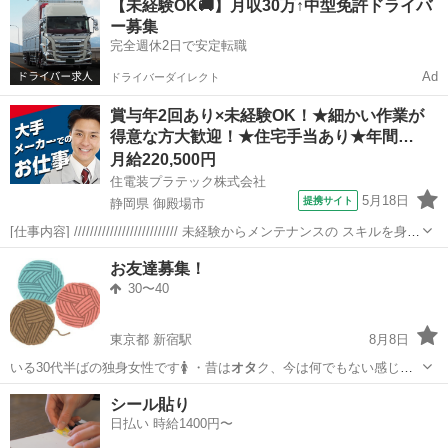
【未経験OK🚚】月収30万↑中型免許ドライバ
ー募集
完全週休2日で安定転職
Ad
ドライバーダイレクト
賞与年2回あり×未経験OK！★細かい作業が
得意な方大歓迎！★住宅手当あり★年間…
月給220,500円
住電装プラテック株式会社
5月18日
提携サイト
静岡県 御殿場市
[仕事内容] ////////////////////////// 未経験からメンテナンスの スキルを身に
つけられるお仕事です！ 模型やプラモデルの作成など、 細かい作業が
静岡
御殿場市
工場
お友達募集！
得意な方、大歓迎です！ //////////////...
30〜40
東京都 新宿駅
8月8日
いる30代半ばの独身女性です🚺 ・昔は
オタ
ク、今は何でもない感じの
人。 ・アニメ…
東京
新宿区
新宿駅
友達
環境
シール貼り
日払い 時給1400円〜