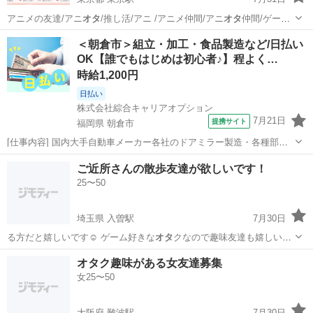
アニメの友達/アニ
オタ
/推し活/アニ /アニメ仲間/アニ
オタ
仲間/ゲーム/
モン… 方/上京/アニ友/
オタ
友/東京/上野/錦… /お喋り/関東アニ
オタ
/関
東京
台東区
東京駅
アニメ
アニオタ
＜朝倉市＞組立・加工・食品製造など/日払い
東アニメ/牛久… ムを終わらせたい
オタ
クに優しいギャルは…
OK【誰でもはじめは初心者♪】程よく…
時給1,200円
日払い
株式会社綜合キャリアオプション
7月21日
提携サイト
福岡県 朝倉市
[仕事内容] 国内大手自動車メーカー各社のドアミラー製造・各種部品
の組付作業・全自動機、 半自動機導入・部品運搬等その他付随業務有
福岡
朝倉市
工場
ご近所さんの散歩友達が欲しいです！
男女ともに活躍できる職場です。 工場内は空調設備も完備未経験から
25〜50
スタートしている方多数研修体制...
埼玉県 入曽駅
7月30日
る方だと嬉しいです☺️ ゲーム好きな
オタ
クなので趣味友達も嬉しいで
す🙌 よろ…
埼玉
狭山市
入曽駅
友達
オタク趣味がある女友達募集
女25〜50
大阪府 難波駅
7月30日