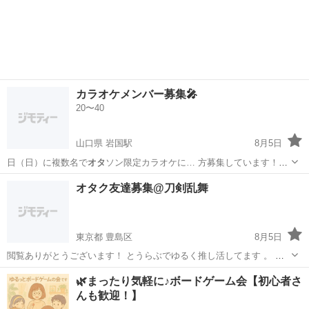
小牧 一宮…
愛知
小牧市
小牧駅
ゲーム/アプリ
遊戯王
カラオケメンバー募集🎤
20〜40
山口県 岩国駅
8月5日
日（日）に複数名で
オタ
ソン限定カラオケに… 方募集しています！
オ
タ
クの括りであればゲ…
山口
岩国市
岩国駅
カラオケ
オタク友達募集@刀剣乱舞
東京都 豊島区
8月5日
閲覧ありがとうございます！ とうらぶでゆるく推し活してます 。 当
方アラフォーですが、友達になってもいいよという審神者さんいらっ
東京
豊島区
ゲーム/アプリ
🌿まったり気軽に♪ボードゲーム会【初心者さ
しゃいましたら是非メッセージください！ -当方について- 30代 女性
んも歓迎！】
関東在住（呼び名はメッ...