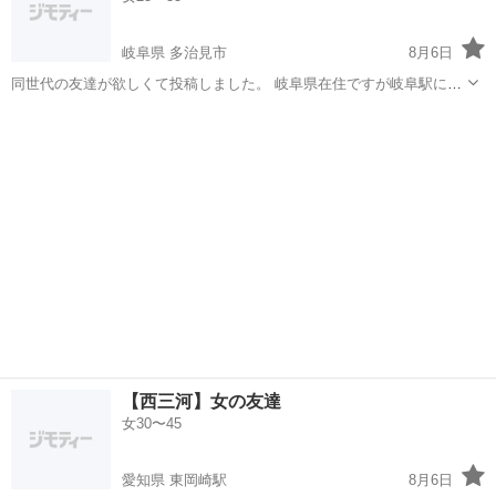
岐阜県 多治見市
8月6日
同世代の友達が欲しくて投稿しました。 岐阜県在住ですが岐阜駅に行
くより名古屋駅に行く方が便利なところに住んでいます。 好きなもの
岐阜
多治見市
友達
オタ
アニメや漫画・ゲーム アイドリッシュセブン(壮五・悠） ブルーロッ
ク(蜂...
【西三河】女の友達
女30〜45
愛知県 東岡崎駅
8月6日