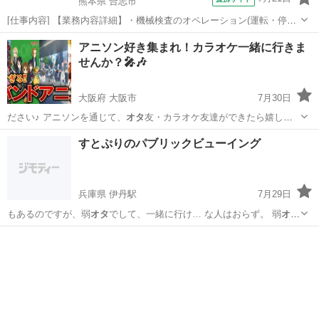
熊本県 合志市
[仕事内容] 【業務内容詳細】・機械検査のオペレーション(運転・停止
操作)・バイアルの投入作業、 整列作業・不良品の確認作業【取扱製品
熊本
合志市
工場
アニソン好き集まれ！カラオケ一緒に行きま
情報】医療用ワクチン 。＋お仕事探しはコンシェルスタッフにおまか
せんか？🎤🎶
せ＋。 あなたのお仕事...
大阪府 大阪市
7月30日
ださい♪ アニソンを通じて、
オタ
友・カラオケ友達ができたら嬉しい
です！…
大阪
大阪市
カラオケ
アニソン
すとぷりのパブリックビューイング
兵庫県 伊丹駅
7月29日
もあるのですが、弱
オタ
でして、一緒に行け… な人はおらず。 弱
オタ
でもいいよって方は…
兵庫
伊丹市
伊丹駅
その他