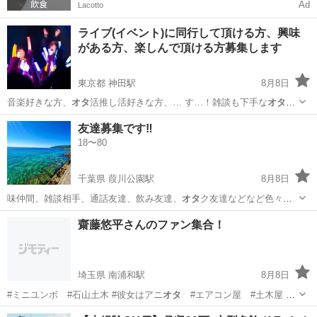
Ad
Lacotto
ライブ(イベント)に同行して頂ける方、興味
がある方、楽しんで頂ける方募集します
東京都 神田駅
8月8日
音楽好きな方、
オタ
活推し活好きな方、… す…！雑談も下手な
オタ
ク
ですが、それでも…
東京
千代田区
神田駅
友達
友達募集です‼️
18〜80
千葉県 葭川公園駅
8月8日
味仲間、雑談相手、通話友達、飲み友達、
オタ
ク友達などなど色々な
方面で友達募集して…
千葉
千葉市
葭川公園駅
友達
齋藤悠平さんのファン集合！
埼玉県 南浦和駅
8月8日
#ミニユンボ #石山土木 #彼女はアニ
オタ
#エアコン屋 #土木屋 #
夜逃げ
埼玉
さいたま市
南浦和駅
その他
ファン