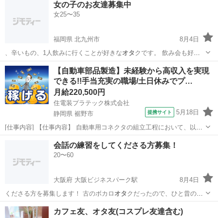
女の子のお友達募集中
女25〜35
福岡県 北九州市
8月4日
、辛いもの、1人飲みに行くことが好きな
オタ
クです。 飲み会も好き
ですが友達が北…
福岡
北九州市
その他
募集中
【自動車部品製造】未経験から高収入を実現
できる!!手当充実の職場/土日休みでプ…
月給220,500円
住電装プラテック株式会社
5月18日
提携サイト
静岡県 裾野市
[仕事内容] 【仕事内容】 自動車用コネクタの組立工程において、以下
業務をお願いいたします。 ■生産設備の操作（射出成型機やプレス
静岡
裾野市
工場
会話の練習をしてくださる方募集！
機、組立機など） ■生産段取り ■箱替え ■材料供給及び補助作業 （業
20〜60
務の変更の範囲） 会社...
大阪府 大阪ビジネスパーク駅
8月4日
くださる方を募集します！ 古のボカロ
オタ
クだったので、ひと昔のネ
ットの海には潜…
大阪
大阪市
大阪ビジネスパーク駅
LINE友達
精神
カフェ友、オタ友(コスプレ友達含む)