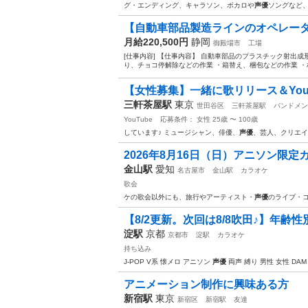
グ・エンディング、キャラソン、ボカロや
声優
ソングなど
【自動車部品製造ラインのオペレーター
月給220,500円
静岡
御殿場市
工場
[仕事内容] 【仕事内容】 自動車部品のプラスチック射出
り、チョコ停解除などの作業 ・箱替え、梱包などの作業 ・
【女性募集】一緒に歌リリース＆YouT
三軒茶屋駅
東京
世田谷区
三軒茶屋駅
バンドメン
YouTube
応募条件： 女性 25歳 〜 100歳
しています♪ ミュージシャン、俳優、
声優
、芸人、クリエイ
2026年8月16日（日）アニソン限定
金山駅
愛知
名古屋市
金山駅
カラオケ
歌会
ケの歌会以外にも、旅行やアーティスト・
声優
のライブ・
【8/2更新。次回は8/8吹田♪】年齢性
淀駅
京都
京都市
淀駅
カラオケ
持ち込み
J-POP V系 懐メロ アニソン
声優
両声 縛り 男性 女性 DAM
アニメーション制作に興味ある方
新宿駅
東京
新宿区
新宿駅
友達