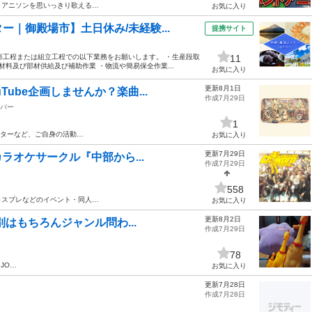
、アニソンを思いっきり歌える…
お気に入り
｜御殿場市】土日休み/未経験...
提携サイト
成形工程または組立工程での以下業務をお願いします。 ・生産段取
11
材料及び部材供給及び補助作業 ・物流や簡易保全作業...
お気に入り
更新8月1日
ube企画しませんか？楽曲...
作成7月29日
バー
1
ターなど、ご自身の活動…
お気に入り
更新7月29日
カラオケサークル『中部から...
作成7月29日
558
コスプレなどのイベント・同人…
お気に入り
更新8月2日
別はもちろんジャンル問わ...
作成7月29日
78
 JO…
お気に入り
更新7月28日
作成7月28日