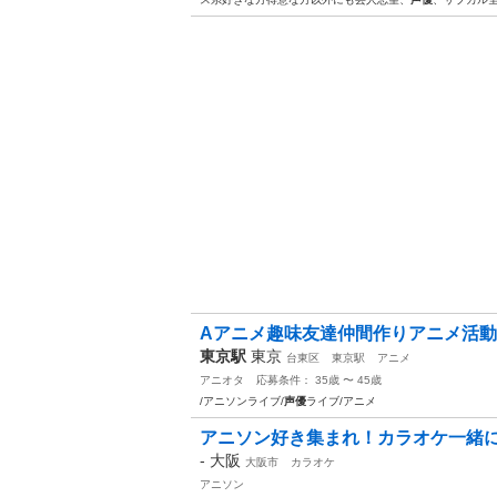
Aアニメ趣味友達仲間作りアニメ活
東京駅
東京
台東区
東京駅
アニメ
アニオタ
応募条件： 35歳 〜 45歳
/アニソンライブ/
声優
ライブ/アニメ
アニソン好き集まれ！カラオケ一緒に行
-
大阪
大阪市
カラオケ
アニソン