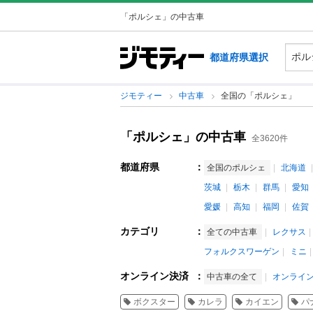
「ポルシェ」の中古車
都道府県選択
ジモティー
中古車
全国の「ポルシェ」
「ポルシェ」の中古車
全3620件
都道府県
：
全国のポルシェ
北海道
茨城
栃木
群馬
愛知
愛媛
高知
福岡
佐賀
カテゴリ
：
全ての中古車
レクサス
フォルクスワーゲン
ミニ
オンライン決済
：
中古車の全て
オンライ
ボクスター
カレラ
カイエン
パ