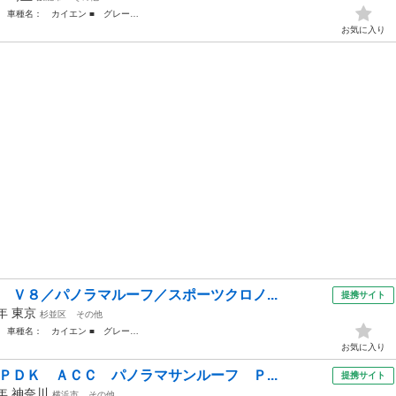
 車種名： カイエン ■ グレー…
お気に入り
 Ｖ８／パノラマルーフ／スポーツクロノ...
提携サイト
2年
東京
杉並区
その他
 車種名： カイエン ■ グレー…
お気に入り
ＰＤＫ ＡＣＣ パノラマサンルーフ Ｐ...
提携サイト
8年
神奈川
横浜市
その他