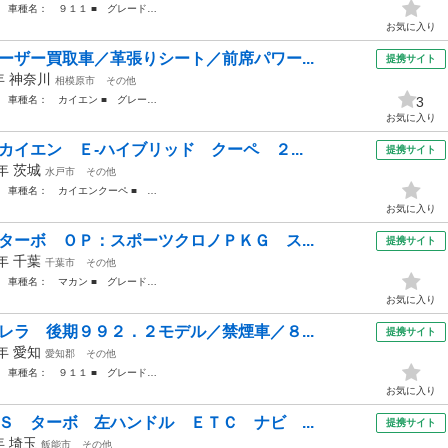
 車種名： ９１１ ■ グレード…
お気に入り
ーザー買取車／革張りシート／前席パワー...
提携サイト
6年
神奈川
相模原市
その他
 車種名： カイエン ■ グレー…
3
お気に入り
カイエン Ｅ‐ハイブリッド クーペ ２...
提携サイト
1年
茨城
水戸市
その他
 車種名： カイエンクーペ ■ …
お気に入り
ターボ ＯＰ：スポーツクロノＰＫＧ ス...
提携サイト
5年
千葉
千葉市
その他
 車種名： マカン ■ グレード…
お気に入り
レラ 後期９９２．２モデル／禁煙車／８...
提携サイト
5年
愛知
愛知郡
その他
 車種名： ９１１ ■ グレード…
お気に入り
Ｓ ターボ 左ハンドル ＥＴＣ ナビ ...
提携サイト
6年
埼玉
飯能市
その他