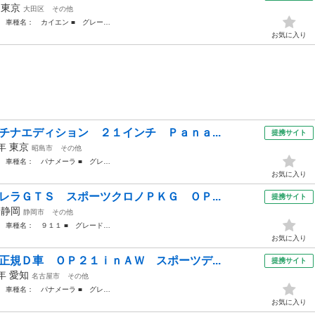
年
東京
大田区
その他
 車種名： カイエン ■ グレー…
お気に入り
チナエディション ２１インチ Ｐａｎａ...
提携サイト
3年
東京
昭島市
その他
 車種名： パナメーラ ■ グレ…
お気に入り
レラＧＴＳ スポーツクロノＰＫＧ ＯＰ...
提携サイト
年
静岡
静岡市
その他
 車種名： ９１１ ■ グレード…
お気に入り
正規Ｄ車 ＯＰ２１ｉｎＡＷ スポーツデ...
提携サイト
7年
愛知
名古屋市
その他
 車種名： パナメーラ ■ グレ…
お気に入り