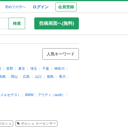
ログイン
会員登録
初めての方へ
投稿画面へ(無料)
検索
人気キーワード
梨
長野
東京
埼玉
千葉
神奈川
島根
岡山
広島
山口
徳島
香川
（メルセデス）
BMW
アウディ（audi）
ポルシェ
ポルシェ カーセンサー