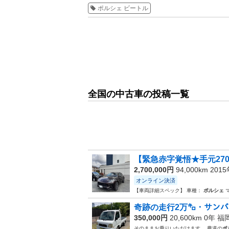
ポルシェ ビートル
全国の中古車の投稿一覧
【緊急赤字覚悟★手元270
2,700,000円
94,000km 201
オンライン決済
【車両詳細スペック】 車種：
ポルシェ
マ
奇跡の走行2万㌔・サンバ
350,000円
20,600km 0年
福
そのままお乗りいただけます。 農道の
ポ