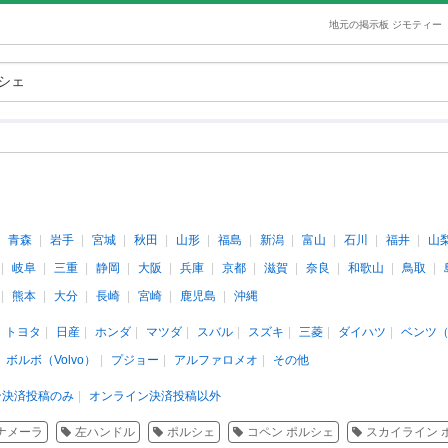
地元の掲示板 ジモティー
青森
岩手
宮城
秋田
山形
福島
新潟
富山
石川
福井
山
岐阜
三重
静岡
大阪
兵庫
京都
滋賀
奈良
和歌山
鳥取
熊本
大分
長崎
宮崎
鹿児島
沖縄
トヨタ
日産
ホンダ
マツダ
スバル
スズキ
三菱
ダイハツ
ベンツ
ボルボ（Volvo）
プジョー
アルファロメオ
その他
ン決済投稿のみ
オンライン決済投稿以外
ナメーラ
左ハンドル
ポルシェ
コペン ポルシェ
スカイライン 