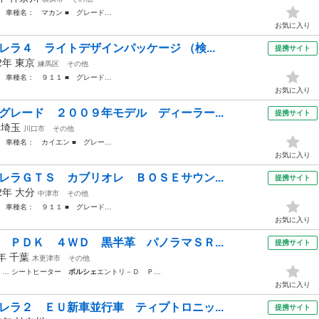
 車種名： マカン ■ グレード…
お気に入り
レラ４ ライトデザインパッケージ （検...
提携サイト
22年
東京
練馬区
その他
 車種名： ９１１ ■ グレード…
お気に入り
グレード ２００９年モデル ディーラー...
提携サイト
年
埼玉
川口市
その他
 車種名： カイエン ■ グレー…
お気に入り
レラＧＴＳ カブリオレ ＢＯＳＥサウン...
提携サイト
22年
大分
中津市
その他
 車種名： ９１１ ■ グレード…
お気に入り
 ＰＤＫ ４ＷＤ 黒半革 パノラマＳＲ...
提携サイト
0年
千葉
木更津市
その他
 … シートヒーター
ポルシェ
エントリ－Ｄ Ｐ…
お気に入り
レラ２ ＥＵ新車並行車 ティプトロニッ...
提携サイト