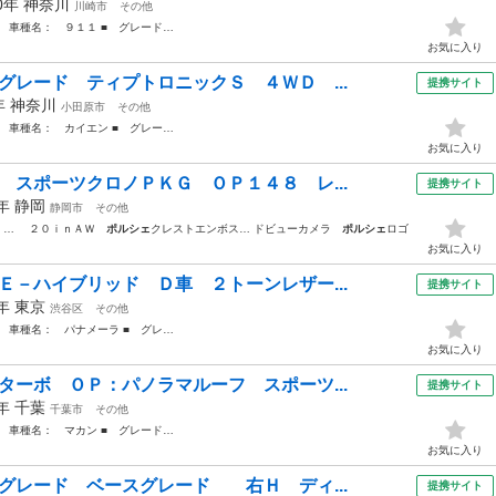
90年
神奈川
川崎市
その他
 車種名： ９１１ ■ グレード…
お気に入り
グレード ティプトロニックＳ ４ＷＤ ...
提携サイト
4年
神奈川
小田原市
その他
 車種名： カイエン ■ グレー…
お気に入り
 スポーツクロノＰＫＧ ＯＰ１４８ レ...
提携サイト
3年
静岡
静岡市
その他
 … ２０ｉｎＡＷ
ポルシェ
クレストエンボス… ドビューカメラ
ポルシェ
ロゴ
お気に入り
Ｅ－ハイブリッド Ｄ車 ２トーンレザー...
提携サイト
4年
東京
渋谷区
その他
 車種名： パナメーラ ■ グレ…
お気に入り
ターボ ＯＰ：パノラマルーフ スポーツ...
提携サイト
5年
千葉
千葉市
その他
 車種名： マカン ■ グレード…
お気に入り
スグレード ベースグレード 右Ｈ ディ...
提携サイト