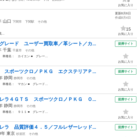
5
お気に入り
更新8月6日
作成8月4日
8年
山口
下関市
下関駅
その他
15
成…
お気に入り
グレード ユーザー買取車／革シート／カ...
提携サイト
8年
千葉
千葉市
その他
 車種名： カイエン ■ グレー…
お気に入り
 スポーツクロノＰＫＧ エクステリアＰ...
提携サイト
2年
静岡
静岡市
その他
 車種名： マカン ■ グレード…
お気に入り
レラ４ＧＴＳ スポーツクロノＰＫＧ Ｏ...
提携サイト
3年
静岡
静岡市
その他
 車種名： ９１１ ■ グレード…
お気に入り
レラ 品質評価４．５／フルレザーレッド...
提携サイト
20年
東京
杉並区
その他