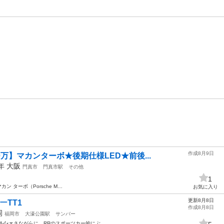
作成8月9日
万】マカンターボ★後期仕様LED★前後...
5年
大阪
門真市
門真市駅
その他
1
カン ターボ（Porsche M…
お気に入り
更新8月8日
ーTT1
作成8月8日
岡
福岡市
大濠公園駅
サンバー
ルシェ
さながらに、RRのスポーツカー的にぶ…