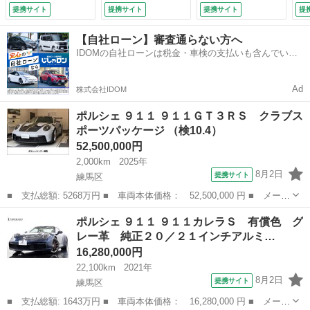
ースト ＰＡＳＭ
ダプティブパワーシ
提携サイト
提携サイト
提携サイト
提
ＬＥＤヘッドライ
ートスポーツシート
ト シートヒータ
黒革シート純正１９
【自社ローン】審査通らない方へ
ー ＧＴスポーツス
インチアルミホイル
IDOMの自社ローンは税金・車検の支払いも含んでいる
テアリング パドル
純正ナビＴＶ地デジ
ので毎月の支払額は一定
シフト パワステプ
バックカメラＥＴＣ
ラス 電動格納ミラ
電動リヤゲイト
Ad
株式会社IDOM
ー （検8.10）
（車検整備付）
ポルシェ ９１１ ９１１ＧＴ３ＲＳ クラブス
ポーツパッケージ （検10.4）
52,500,000円
2,000km
2025年
8月2日
提携サイト
練馬区
■ 支払総額: 5268万円 ■ 車両本体価格： 52,500,000 円 ■ メーカ
ー名： ポルシェ ■ 車種名： ９１１ ■ グレード名： ９１１Ｇ
東京
練馬区
その他
ポルシェ ９１１ ９１１カレラＳ 有償色 グ
Ｔ３ＲＳ クラブスポーツパッケージ ■ 排気量： 4000cc ■ ド...
レー革 純正２０／２１インチアルミ…
16,280,000円
22,100km
2021年
8月2日
提携サイト
練馬区
■ 支払総額: 1643万円 ■ 車両本体価格： 16,280,000 円 ■ メーカ