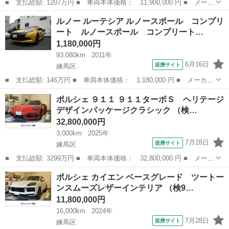
■ 支払総額: 1207万円 ■ 車両本体価格： 11,900,000 円 ■ メーカ
ー名： ポルシェ ■ 車種名： タイカンクロスツーリスモ ■ グレ
東京
練馬区
その他
ルノー ルーテシア ルノースポール コンプリ
ード名： タイカン ４クロスツーリスモ オフロードデザインパッ
ート ルノースポール コンプリート…
ケージ ...
1,180,000円
93,080km
2011年
6月16日
提携サイト
練馬区
■ 支払総額: 146万円 ■ 車両本体価格： 1,180,000 円 ■ メーカー
名： ルノー ■ 車種名： ルーテシア ■ グレード名： ルノース
東京
練馬区
その他
ポルシェ ９１１ ９１１ターボＳ ヘリテージ
ポール コンプリート ルノースポール コンプリート ３０台限
デザインパッケージクラシック （検…
定 ６速ＭＴ...
32,800,000円
3,000km
2025年
7月28日
提携サイト
練馬区
■ 支払総額: 3299万円 ■ 車両本体価格： 32,800,000 円 ■ メーカ
ー名： ポルシェ ■ 車種名： ９１１ ■ グレード名： ９１１タ
東京
練馬区
その他
ポルシェ カイエン ベースグレード ツートー
ーボＳ ヘリテージデザインパッケージクラシック ■ 排気量：
ンスムーズレザーインテリア （検9…
3700...
11,800,000円
16,000km
2024年
7月28日
提携サイト
練馬区