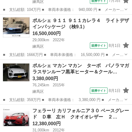
7月3日
提携サイト
練馬区
■ 支払総額: 104万円 ■ 車両本体価格： 940,000 円 ■ メーカー
名： いすゞ ■ 車種名： エルフトラック ■ グレード名： ダブ
東京
練馬区
その他
ポルシェ ９１１ ９１１カレラ４ ライトデザ
ルキャブ ５ＭＴ ＥＴＣ ■ 排気量： 3000cc ■ ドア枚数： 4D
インパッケージ （検9.1）
...
16,500,000円
29,000km
2022年
8月1日
提携サイト
練馬区
■ 支払総額: 1666万円 ■ 車両本体価格： 16,500,000 円 ■ メーカ
ー名： ポルシェ ■ 車種名： ９１１ ■ グレード名： ９１１カ
東京
練馬区
その他
ポルシェ マカン マカン ターボ パノラマガ
レラ４ ライトデザインパッケージ ■ 排気量： 3000cc ■ ドア...
ラスサンルーフ黒革ヒーター＆クール…
3,380,000円
76,245km
2015年
8月1日
提携サイト
練馬区
■ 支払総額: 359万円 ■ 車両本体価格： 3,380,000 円 ■ メーカー
名： ポルシェ ■ 車種名： マカン ■ グレード名： マカン タ
東京
練馬区
その他
フェラーリ カリフォルニア３０ ベースグレー
ーボ パノラマガラスサンルーフ黒革ヒーター＆クールシートＰＤＬ
ド Ｄ車 左Ｈ クオイオレザー ２…
Ｓスポーツ...
12,380,000円
31,000km
2012年