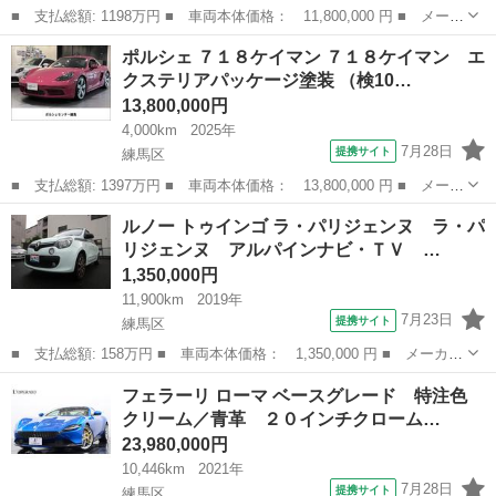
■ 支払総額: 1198万円 ■ 車両本体価格： 11,800,000 円 ■ メーカ
ー名： ポルシェ ■ 車種名： カイエン ■ グレード名： ベース
東京
練馬区
その他
ポルシェ ７１８ケイマン ７１８ケイマン エ
グレード ツートーンスムーズレザーインテリア ■ 排気量：
クステリアパッケージ塗装 （検10…
3000c...
13,800,000円
4,000km
2025年
7月28日
提携サイト
練馬区
■ 支払総額: 1397万円 ■ 車両本体価格： 13,800,000 円 ■ メーカ
ー名： ポルシェ ■ 車種名： ７１８ケイマン ■ グレード名：
東京
練馬区
その他
ルノー トゥインゴ ラ・パリジェンヌ ラ・パ
７１８ケイマン エクステリアパッケージ塗装 ■ 排気量：
リジェンヌ アルパインナビ・ＴＶ …
2000cc...
1,350,000円
11,900km
2019年
7月23日
提携サイト
練馬区
■ 支払総額: 158万円 ■ 車両本体価格： 1,350,000 円 ■ メーカー
名： ルノー ■ 車種名： トゥインゴ ■ グレード名： ラ・パリ
東京
練馬区
その他
フェラーリ ローマ ベースグレード 特注色
ジェンヌ ラ・パリジェンヌ アルパインナビ・ＴＶ バックカメ
クリーム／青革 ２０インチクローム…
ラ 限定１７...
23,980,000円
10,446km
2021年
7月28日
提携サイト
練馬区