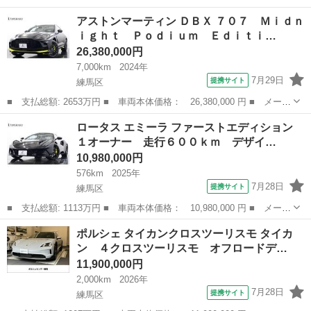
名： ルノー ■ 車種名： ４ ■ グレード名： ＧＴＬ 社外オー
東京
練馬区
その他
アストンマーティン ＤＢＸ ７０７ Ｍｉｄｎ
ディオデッキ タコメーター 水温計 ＥＴＣ キャンパストップ
ｉｇｈｔ Ｐｏｄｉｕｍ Ｅｄｉｔｉ…
■ 排気量...
26,380,000円
7,000km
2024年
7月29日
提携サイト
練馬区
■ 支払総額: 2653万円 ■ 車両本体価格： 26,380,000 円 ■ メーカ
ー名： アストンマーティン ■ 車種名： ＤＢＸ ■ グレード
東京
練馬区
その他
ロータス エミーラ ファーストエディション
名： ７０７ Ｍｉｄｎｉｇｈｔ Ｐｏｄｉｕｍ Ｅｄｉｔｉｏｎ
１オーナー 走行６００ｋｍ デザイ…
限定１１台 ...
10,980,000円
576km
2025年
7月28日
提携サイト
練馬区
■ 支払総額: 1113万円 ■ 車両本体価格： 10,980,000 円 ■ メーカ
ー名： ロータス ■ 車種名： エミーラ ■ グレード名： ファー
東京
練馬区
その他
ポルシェ タイカンクロスツーリスモ タイカ
ストエディション １オーナー 走行６００ｋｍ デザイン／ドライ
ン ４クロスツーリスモ オフロードデ…
バーズ／...
11,900,000円
2,000km
2026年
7月28日
提携サイト
練馬区