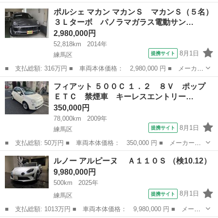
ー名： ポルシェ ■ 車種名： ９１１ ■ グレード名： ９１１カ
東京
練馬区
その他
ポルシェ マカン マカンＳ マカンＳ（５名）
レラＳ 有償色 グレー革 純正２０／２１インチアルミ スポーツ
３Ｌターボ パノラマガラス電動サン…
クロノ ...
2,980,000円
52,818km
2014年
8月1日
提携サイト
練馬区
■ 支払総額: 316万円 ■ 車両本体価格： 2,980,000 円 ■ メーカー
名： ポルシェ ■ 車種名： マカン ■ グレード名： マカンＳ
東京
練馬区
その他
フィアット ５００Ｃ １．２ ８Ｖ ポップ
マカンＳ（５名）３Ｌターボ パノラマガラス電動サンルーフ電動シ
ＥＴＣ 禁煙車 キーレスエントリー…
ェイド付き...
350,000円
78,000km
2009年
8月1日
提携サイト
練馬区
■ 支払総額: 50万円 ■ 車両本体価格： 350,000 円 ■ メーカー
名： フィアット ■ 車種名： ５００Ｃ ■ グレード名： １．
東京
練馬区
その他
ルノー アルピーヌ Ａ１１０Ｓ （検10.12）
２ ８Ｖ ポップ ＥＴＣ 禁煙車 キーレスエントリー ナビ ■
9,980,000円
排気量： 120...
500km
2025年
8月1日
提携サイト
練馬区
■ 支払総額: 1013万円 ■ 車両本体価格： 9,980,000 円 ■ メーカ