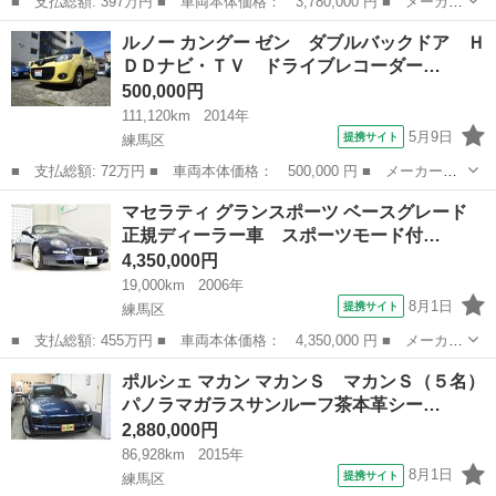
■ 支払総額: 397万円 ■ 車両本体価格： 3,780,000 円 ■ メーカー
名： ポルシェ ■ 車種名： カイエン ■ グレード名： ＧＴＳ
東京
練馬区
その他
ルノー カングー ゼン ダブルバックドア Ｈ
ＧＴＳ（５名）パノラマガラスサンルーフシェイド付きオリジナルＧ
ＤＤナビ・ＴＶ ドライブレコーダー…
ＴＳインテ...
500,000円
111,120km
2014年
5月9日
提携サイト
練馬区
■ 支払総額: 72万円 ■ 車両本体価格： 500,000 円 ■ メーカー
名： ルノー ■ 車種名： カングー ■ グレード名： ゼン ダブ
東京
練馬区
その他
マセラティ グランスポーツ ベースグレード
ルバックドア ＨＤＤナビ・ＴＶ ドライブレコーダー マルチフー
正規ディーラー車 スポーツモード付…
フレール ＥＴＣ...
4,350,000円
19,000km
2006年
8月1日
提携サイト
練馬区
■ 支払総額: 455万円 ■ 車両本体価格： 4,350,000 円 ■ メーカー
名： マセラティ ■ 車種名： グランスポーツ ■ グレード名：
東京
練馬区
その他
ポルシェ マカン マカンＳ マカンＳ（５名）
ベースグレード 正規ディーラー車 スポーツモード付セミ６ＡＴ
パノラマガラスサンルーフ茶本革シー…
ツートンレ...
2,880,000円
86,928km
2015年
8月1日
提携サイト
練馬区