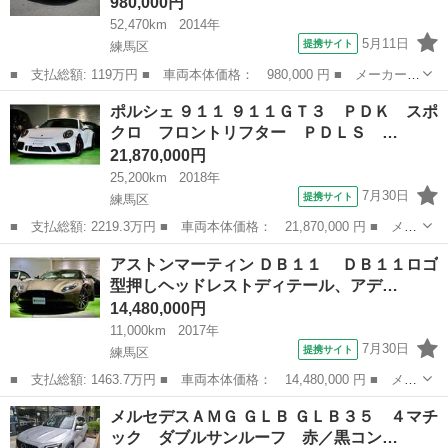
980,000円
52,470km
2014年
5月11日
提携サイト
練馬区
■ 支払総額: 119万円 ■ 車両本体価格： 980,000 円 ■ メーカー
名： ルノー ■ 車種名： カングー ■ グレード名： コンフィチ
東京
練馬区
その他
ポルシェ ９１１ ９１１ＧＴ３ ＰＤＫ スポ
ュール ダブルバックドア ＳＤナビ・ＴＶ リアカメラ ＥＴＣ
クロ フロントリフター ＰＤＬＳ …
マルチルーフレ...
21,870,000円
25,200km
2018年
7月30日
提携サイト
練馬区
■ 支払総額: 2219.3万円 ■ 車両本体価格： 21,870,000 円 ■ メー
カー名： ポルシェ ■ 車種名： ９１１ ■ グレード名： ９１１
東京
練馬区
その他
アストンマーティン ＤＢ１１ ＤＢ１１ロゴ
ＧＴ３ ＰＤＫ スポクロ フロントリフター ＰＤＬＳ 記録９枚
型押しヘッドレストディテール、アデ…
あり ...
14,480,000円
11,000km
2017年
7月30日
提携サイト
練馬区
■ 支払総額: 1463.7万円 ■ 車両本体価格： 14,480,000 円 ■ メー
カー名： アストンマーティン ■ 車種名： ＤＢ１１ ■ グレード
東京
練馬区
その他
メルセデスＡＭＧ ＧＬＢ ＧＬＢ３５ ４マチ
名： ＤＢ１１ロゴ型押しヘッドレストディテール、アデングリー
ック ダブルサンルーフ 赤／黒コン…
ンカラ...