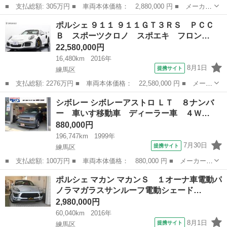
■ 支払総額: 305万円 ■ 車両本体価格： 2,880,000 円 ■ メーカー
名： ポルシェ ■ 車種名： マカン ■ グレード名： マカンＳ
東京
練馬区
その他
ポルシェ ９１１ ９１１ＧＴ３ＲＳ ＰＣＣ
マカンＳ（５名）パノラマガラスサンルーフ茶本革シートシートヒー
Ｂ スポーツクロノ スポエキ フロン…
ターメモリ...
22,580,000円
16,480km
2016年
8月1日
提携サイト
練馬区
■ 支払総額: 2276万円 ■ 車両本体価格： 22,580,000 円 ■ メーカ
ー名： ポルシェ ■ 車種名： ９１１ ■ グレード名： ９１１Ｇ
東京
練馬区
その他
シボレー シボレーアストロ ＬＴ ８ナンバ
Ｔ３ＲＳ ＰＣＣＢ スポーツクロノ スポエキ フロントリフト
ー 車いす移動車 ディーラー車 ４Ｗ…
２０／２...
880,000円
196,747km
1999年
7月30日
提携サイト
練馬区
■ 支払総額: 100万円 ■ 車両本体価格： 880,000 円 ■ メーカー
名： シボレー ■ 車種名： シボレーアストロ ■ グレード名：
東京
練馬区
その他
ポルシェ マカン マカンＳ １オーナ車電動パ
ＬＴ ８ナンバー 車いす移動車 ディーラー車 ４ＷＤ ７人乗
ノラマガラスサンルーフ電動シェード…
り 艶消しブラッ...
2,980,000円
60,040km
2016年
8月1日
提携サイト
練馬区