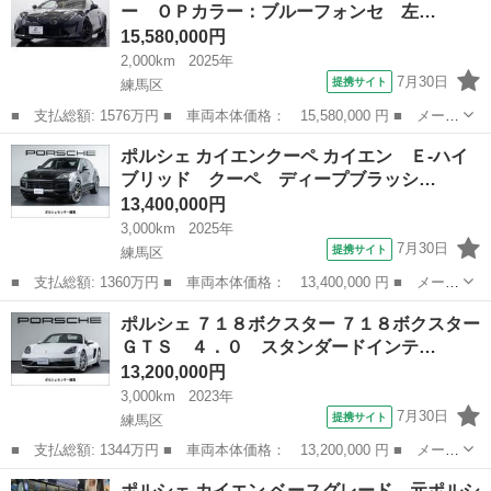
ー ＯＰカラー：ブルーフォンセ 左…
ル ■ 排...
15,580,000円
2,000km
2025年
7月30日
提携サイト
練馬区
■ 支払総額: 1576万円 ■ 車両本体価格： 15,580,000 円 ■ メーカ
ー名： アルピーヌ ■ 車種名： Ａ１１０ ■ グレード名： Ｒ
東京
練馬区
その他
ポルシェ カイエンクーペ カイエン Ｅ‐ハイ
チュリニ １オーナー ＯＰカラー：ブルーフォンセ 左Ｈ 純正１
ブリッド クーペ ディープブラッシ…
８インチ...
13,400,000円
3,000km
2025年
7月30日
提携サイト
練馬区
■ 支払総額: 1360万円 ■ 車両本体価格： 13,400,000 円 ■ メーカ
ー名： ポルシェ ■ 車種名： カイエンクーペ ■ グレード名：
東京
練馬区
その他
ポルシェ ７１８ボクスター ７１８ボクスター
カイエン Ｅ‐ハイブリッド クーペ ディープブラッシュアルミニウ
ＧＴＳ ４．０ スタンダードインテ…
ムイン...
13,200,000円
3,000km
2023年
7月30日
提携サイト
練馬区
■ 支払総額: 1344万円 ■ 車両本体価格： 13,200,000 円 ■ メーカ
ー名： ポルシェ ■ 車種名： ７１８ボクスター ■ グレード
東京
練馬区
その他
ポルシェ カイエン ベースグレード 元ポルシ