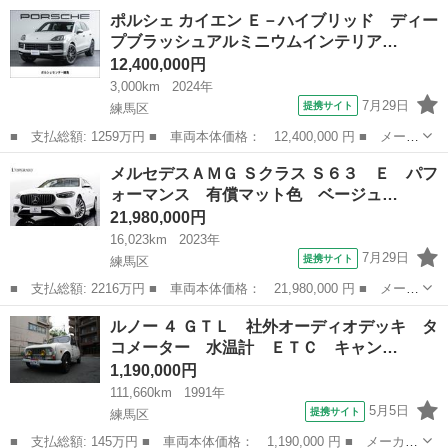
ー名： ポルシェ ■ 車種名： マカン ■ グレード名： マカン
東京
練馬区
その他
ポルシェ カイエン Ｅ－ハイブリッド ディー
エクステリアＰＫＧ 拡張レザーＰＫＧ ■ 排気量： 2000cc ■ ...
プブラッシュアルミニウムインテリア…
12,400,000円
3,000km
2024年
7月29日
提携サイト
練馬区
■ 支払総額: 1259万円 ■ 車両本体価格： 12,400,000 円 ■ メーカ
ー名： ポルシェ ■ 車種名： カイエン ■ グレード名： Ｅ－ハ
東京
練馬区
その他
メルセデスＡＭＧ Ｓクラス Ｓ６３ Ｅ パフ
イブリッド ディープブラッシュアルミニウムインテリア ■ 排気
ォーマンス 有償マット色 ベージュ…
量： 3...
21,980,000円
16,023km
2023年
7月29日
提携サイト
練馬区
■ 支払総額: 2216万円 ■ 車両本体価格： 21,980,000 円 ■ メーカ
ー名： メルセデスＡＭＧ ■ 車種名： Ｓクラス ■ グレード
東京
練馬区
その他
ルノー ４ ＧＴＬ 社外オーディオデッキ タ
名： Ｓ６３ Ｅ パフォーマンス 有償マット色 ベージュ／灰
コメーター 水温計 ＥＴＣ キャン…
革 ２１インチ...
1,190,000円
111,660km
1991年
5月5日
提携サイト
練馬区
■ 支払総額: 145万円 ■ 車両本体価格： 1,190,000 円 ■ メーカー