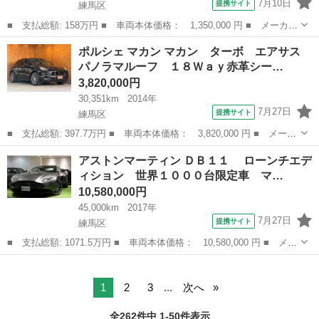
7月10日
提携サイト
練馬区
■ 支払総額: 158万円 ■ 車両本体価格： 1,350,000 円 ■ メーカー
名： ルノー ■ 車種名： トゥインゴ ■ グレード名： ルコック
東京
練馬区
その他
ポルシェ マカン マカン ターボ エアサス
スポルティフ 限定１５０台 ルコックスポルティフとのコラボの限
パノラマルーフ １８Ｗａｙ赤革シー…
定車 専用...
3,820,000円
30,351km
2014年
7月27日
提携サイト
練馬区
■ 支払総額: 397.7万円 ■ 車両本体価格： 3,820,000 円 ■ メーカ
ー名： ポルシェ ■ 車種名： マカン ■ グレード名： マカン
東京
練馬区
その他
アストンマーティン ＤＢ１１ ローンチエデ
ターボ エアサス パノラマルーフ １８Ｗａｙ赤革シート／ブラッ
ィション 世界１０００台限定車 マ…
クインテ...
10,580,000円
45,000km
2017年
7月27日
提携サイト
練馬区
■ 支払総額: 1071.5万円 ■ 車両本体価格： 10,580,000 円 ■ メー
カー名： アストンマーティン ■ 車種名： ＤＢ１１ ■ グレード
東京
練馬区
その他
名： ローンチエディション 世界１０００台限定車 マグネティ
ックシ...
1
2
3
...
次へ
全262件中 1-50件表示