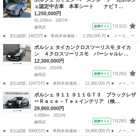
名： ７１８ボクスターＧＴＳ ４．０ スタンダードインテリア
ェ認定中古車 本革シート ナビＴ…
■ 排気量：...
1,250,000円
65,100km
2007年
7月31日
提携サイト
練馬区
■ 支払総額: 140万円 ■ 車両本体価格： 1,250,000 円 ■ メーカー
名： ポルシェ ■ 車種名： カイエン ■ グレード名： ベースグ
東京
練馬区
その他
ポルシェ タイカンクロスツーリスモ タイカ
レード 元ポルシェ認定中古車 本革シート ナビＴＶＥＴＣバッ
ン ４クロスツーリスモ パーシャルレ…
カカメラ ...
12,300,000円
151km
2024年
7月29日
提携サイト
練馬区
■ 支払総額: 1247万円 ■ 車両本体価格： 12,300,000 円 ■ メーカ
ー名： ポルシェ ■ 車種名： タイカンクロスツーリスモ ■ グレ
東京
練馬区
その他
ポルシェ ９１１ ９１１ＧＴ３ ブラックレザ
ード名： タイカン ４クロスツーリスモ パーシャルレザー イン
ーＲａｃｅ－Ｔｅｘインテリア （検…
テリア ...
29,900,000円
4,000km
2022年
7月29日
提携サイト
練馬区
■ 支払総額: 3009万円 ■ 車両本体価格： 29,900,000 円 ■ メーカ
ー名： ポルシェ ■ 車種名： ９１１ ■ グレード名： ９１１Ｇ
東京
練馬区
その他