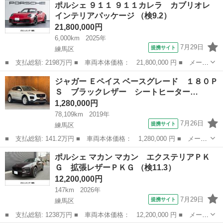
ポルシェ ９１１ ９１１カレラ カブリオレ
Ｔ３ ブラックレザーＲａｃｅ－Ｔｅｘインテリア ■ 排気量：
インテリアパッケージ （検9.2）
4000...
21,800,000円
6,000km
2025年
7月29日
提携サイト
練馬区
■ 支払総額: 2198万円 ■ 車両本体価格： 21,800,000 円 ■ メーカ
ー名： ポルシェ ■ 車種名： ９１１ ■ グレード名： ９１１カ
東京
練馬区
その他
ジャガー Ｅペイス ベースグレード １８０Ｐ
レラ カブリオレ インテリアパッケージ ■ 排気量： 3000cc ■...
Ｓ ブラックレザー シートヒーター…
1,280,000円
78,109km
2019年
7月26日
提携サイト
練馬区
■ 支払総額: 141.2万円 ■ 車両本体価格： 1,280,000 円 ■ メーカ
ー名： ジャガー ■ 車種名： Ｅペイス ■ グレード名： ベース
東京
練馬区
その他
ポルシェ マカン マカン エクステリアＰＫ
グレード １８０ＰＳ ブラックレザー シートヒーター ナビ Ｔ
Ｇ 拡張レザーＰＫＧ （検11.3）
Ｖ 全周...
12,200,000円
147km
2026年
7月29日
提携サイト
練馬区
■ 支払総額: 1238万円 ■ 車両本体価格： 12,200,000 円 ■ メーカ