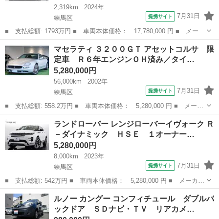
2,319km
2024年
7月31日
提携サイト
練馬区
■ 支払総額: 1793万円 ■ 車両本体価格： 17,780,000 円 ■ メーカ
ー名： ポルシェ ■ 車種名： ９１１ ■ グレード名： ９１１カ
東京
練馬区
その他
マセラティ ３２００ＧＴ アセットコルサ 限
レラ 走行２３００ｋｍ クレヨン 純正２０／２１インチホイー
定車 Ｒ６年エンジンＯＨ済み／タイ…
ル スポー...
5,280,000円
56,000km
2002年
7月31日
提携サイト
練馬区
■ 支払総額: 558.2万円 ■ 車両本体価格： 5,280,000 円 ■ メーカ
ー名： マセラティ ■ 車種名： ３２００ＧＴ ■ グレード名：
東京
練馬区
その他
ランドローバー レンジローバーイヴォーク Ｒ
アセットコルサ 限定車 Ｒ６年エンジンＯＨ済み／タイミングベル
－ダイナミック ＨＳＥ １オーナー…
ト テン...
5,280,000円
8,000km
2023年
7月31日
提携サイト
練馬区
■ 支払総額: 542万円 ■ 車両本体価格： 5,280,000 円 ■ メーカー
名： ランドローバー ■ 車種名： レンジローバーイヴォーク ■
東京
練馬区
その他
ルノー カングー コンフィチュール ダブルバ
グレード名： Ｒ－ダイナミック ＨＳＥ １オーナー コールドク
ックドア ＳＤナビ・ＴＶ リアカメ…
ライメート...