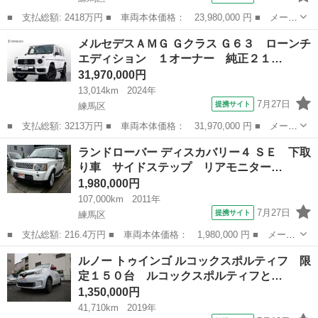
■ 支払総額: 2418万円 ■ 車両本体価格： 23,980,000 円 ■ メーカ
ー名： フェラーリ ■ 車種名： ローマ ■ グレード名： ベース
東京
練馬区
その他
メルセデスＡＭＧ Ｇクラス Ｇ６３ ローンチ
グレード 特注色 クリーム／青革 ２０インチクロームアルミ マ
エディション １オーナー 純正２１…
グネライ...
31,970,000円
13,014km
2024年
7月27日
提携サイト
練馬区
■ 支払総額: 3213万円 ■ 車両本体価格： 31,970,000 円 ■ メーカ
ー名： メルセデスＡＭＧ ■ 車種名： Ｇクラス ■ グレード
東京
練馬区
その他
ランドローバー ディスカバリー４ ＳＥ 下取
名： Ｇ６３ ローンチエディション １オーナー 純正２１インチ
り車 サイドステップ リアモニター…
ホイール Ａ...
1,980,000円
107,000km
2011年
7月27日
提携サイト
練馬区
■ 支払総額: 216.4万円 ■ 車両本体価格： 1,980,000 円 ■ メーカ
ー名： ランドローバー ■ 車種名： ディスカバリー４ ■ グレー
東京
練馬区
その他
ルノー トゥインゴ ルコックスポルティフ 限
ド名： ＳＥ 下取り車 サイドステップ リアモニター ■ 排気
定１５０台 ルコックスポルティフと…
量： 5...
1,350,000円
41,710km
2019年