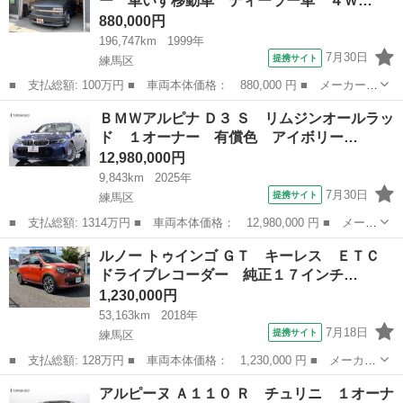
ー 車いす移動車 ディーラー車 ４Ｗ…
ー ナビ・Ｔ...
880,000円
196,747km
1999年
7月30日
提携サイト
練馬区
■ 支払総額: 100万円 ■ 車両本体価格： 880,000 円 ■ メーカー
名： シボレー ■ 車種名： シボレーアストロ ■ グレード名：
東京
練馬区
その他
ＢＭＷアルピナ Ｄ３ Ｓ リムジンオールラッ
ＬＴ ８ナンバー 車いす移動車 ディーラー車 ４ＷＤ ７人乗
ド １オーナー 有償色 アイボリー…
り 艶消しブラッ...
12,980,000円
9,843km
2025年
7月30日
提携サイト
練馬区
■ 支払総額: 1314万円 ■ 車両本体価格： 12,980,000 円 ■ メーカ
ー名： ＢＭＷアルピナ ■ 車種名： Ｄ３ ■ グレード名： Ｓ
東京
練馬区
その他
ルノー トゥインゴ ＧＴ キーレス ＥＴＣ
リムジンオールラッド １オーナー 有償色 アイボリーメリノ革
ドライブレコーダー 純正１７インチ…
２０イン...
1,230,000円
53,163km
2018年
7月18日
提携サイト
練馬区
■ 支払総額: 128万円 ■ 車両本体価格： 1,230,000 円 ■ メーカー
名： ルノー ■ 車種名： トゥインゴ ■ グレード名： ＧＴ キ
東京
練馬区
その他
アルピーヌ Ａ１１０ Ｒ チュリニ １オーナ
ーレス ＥＴＣ ドライブレコーダー 純正１７インチアルミホイー