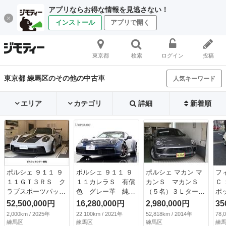
アプリならお得な情報を見逃さない！
インストール
アプリで開く
東京都
検索
ログイン
投稿
東京都 練馬区のその他の中古車
人気キーワード
エリア
カテゴリ
詳細
新着順
ポルシェ ９１１ ９
ポルシェ ９１１ ９
ポルシェ マカン マ
フ
１１ＧＴ３ＲＳ ク
１１カレラＳ 有償
カンＳ マカンＳ
Ｃ
ラブスポーツパッケ
色 グレー革 純正
（５名）３Ｌター
ポ
ージ （検10.4）
２０／２１インチア
ボ パノラマガラス
煙
52,500,000円
16,280,000円
2,980,000円
35
ルミ スポーツクロ
電動サンルーフ電動
ト
2,000km / 2025年
22,100km / 2021年
52,818km / 2014年
78,
ノ スポーツエキゾ
シェイド付き左右ア
10
練馬区
練馬区
練馬区
練