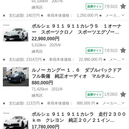
65,100km
2007年
7月31日
提携サイト
練馬区
■ 支払総額: 140万円 ■ 車両本体価格： 1,250,000 円 ■ メーカー
名： ポルシェ ■ 車種名： カイエン ■ グレード名： ベースグ
東京
練馬区
その他
ポルシェ ９１１ ９１１カレラＳ １オーナ
レード 元ポルシェ認定中古車 本革シート ナビＴＶＥＴＣバッ
ー スポーツクロノ スポーツエグゾー…
カカメラ ...
22,980,000円
5,619km
2025年
7月31日
提携サイト
練馬区
■ 支払総額: 2314万円 ■ 車両本体価格： 22,980,000 円 ■ メーカ
ー名： ポルシェ ■ 車種名： ９１１ ■ グレード名： ９１１カ
東京
練馬区
その他
ルノー カングー １．６ ダブルバックドア
レラＳ １オーナー スポーツクロノ スポーツエグゾーストシステ
フル装備 純正オーディオ マルチル…
ム 純正...
880,000円
71,425km
2011年
1月26日
提携サイト
練馬区
■ 支払総額: 113万円 ■ 車両本体価格： 880,000 円 ■ メーカー
名： ルノー ■ 車種名： カングー ■ グレード名： １．６ ダ
東京
練馬区
その他
ポルシェ ９１１ ９１１カレラ 走行２３００
ブルバックドア フル装備 純正オーディオ マルチルーフレール
ｋｍ クレヨン 純正２０／２１イン…
純正トランクマ...
17,780,000円