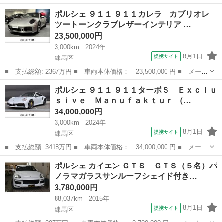
名： ルノー ■ 車種名： ルーテシア ■ グレード名： インテン
東京
練馬区
その他
ポルシェ ９１１ ９１１カレラ カブリオレ
ス インテンス ＭＴモード付６速フロアＡＴターボ ＥＴＣ クル
ツートーンクラブレザーインテリア …
ーズコントロール...
23,500,000円
3,000km
2024年
8月1日
提携サイト
練馬区
■ 支払総額: 2367万円 ■ 車両本体価格： 23,500,000 円 ■ メーカ
ー名： ポルシェ ■ 車種名： ９１１ ■ グレード名： ９１１カ
東京
練馬区
その他
ポルシェ ９１１ ９１１ターボＳ Ｅｘｃｌｕ
レラ カブリオレ ツートーンクラブレザーインテリア ■ 排気
ｓｉｖｅ Ｍａｎｕｆａｋｔｕｒ （…
量： 30...
34,000,000円
3,000km
2024年
8月1日
提携サイト
練馬区
■ 支払総額: 3418万円 ■ 車両本体価格： 34,000,000 円 ■ メーカ
ー名： ポルシェ ■ 車種名： ９１１ ■ グレード名： ９１１タ
東京
練馬区
その他
ポルシェ カイエン ＧＴＳ ＧＴＳ（５名）パ
ーボＳ Ｅｘｃｌｕｓｉｖｅ Ｍａｎｕｆａｋｔｕｒ ■ 排気量：
ノラマガラスサンルーフシェイド付き…
370...
3,780,000円
88,037km
2015年
8月1日
提携サイト
練馬区