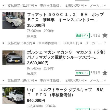
■ 支払総額: 318万円 ■ 車両本体価格： 2,980,000 円 ■ メーカー
名： ポルシェ ■ 車種名： マカン ■ グレード名： マカンＳ
東京
練馬区
その他
フィアット ５００Ｃ １．２ ８Ｖ ポップ
１オーナ車電動パノラマガラスサンルーフ電動シェード付赤レザーシ
ＥＴＣ 禁煙車 キーレスエントリー…
ート１４Ｗ...
350,000円
78,000km
2009年
8月1日
提携サイト
練馬区
■ 支払総額: 50万円 ■ 車両本体価格： 350,000 円 ■ メーカー
名： フィアット ■ 車種名： ５００Ｃ ■ グレード名： １．
東京
練馬区
その他
ポルシェ マカン マカンＳ マカンＳ（５名）
２ ８Ｖ ポップ ＥＴＣ 禁煙車 キーレスエントリー ナビ ■
パノラマガラス電動サンルーフスポー…
排気量： 120...
2,680,000円
87,542km
2014年
8月1日
提携サイト
練馬区
■ 支払総額: 287万円 ■ 車両本体価格： 2,680,000 円 ■ メーカー
名： ポルシェ ■ 車種名： マカン ■ グレード名： マカンＳ
東京
練馬区
その他
いすゞ エルフトラック ダブルキャブ ５Ｍ
マカンＳ（５名）パノラマガラス電動サンルーフスポーツクロノＰＫ
Ｔ ＥＴＣ （車検整備付）
Ｇシートヒ...
940,000円
123,404km
2007年