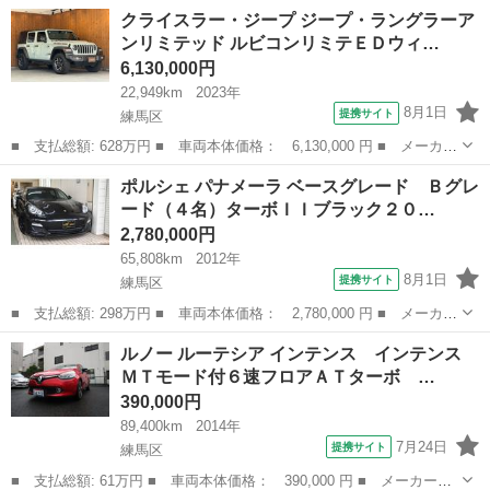
ー名： ルノー ■ 車種名： アルピーヌ ■ グレード名： Ａ１
東京
練馬区
その他
クライスラー・ジープ ジープ・ラングラーア
１０Ｓ ■ 排気量： 1600cc ■ ドア枚数： クーペ ■ ミッショ...
ンリミテッド ルビコンリミテＥＤウィ…
6,130,000円
22,949km
2023年
8月1日
提携サイト
練馬区
■ 支払総額: 628万円 ■ 車両本体価格： 6,130,000 円 ■ メーカー
名： クライスラー・ジープ ■ 車種名： ジープ・ラングラーアン
東京
練馬区
その他
ポルシェ パナメーラ ベースグレード Ｂグレ
リミテッド ■ グレード名： ルビコンリミテＥＤウィズサンライダ
ード（４名）ターボＩＩブラック２０…
フリＴフォ...
2,780,000円
65,808km
2012年
8月1日
提携サイト
練馬区
■ 支払総額: 298万円 ■ 車両本体価格： 2,780,000 円 ■ メーカー
名： ポルシェ ■ 車種名： パナメーラ ■ グレード名： ベース
東京
練馬区
その他
ルノー ルーテシア インテンス インテンス
グレード Ｂグレード（４名）ターボＩＩブラック２０ＡＷフロント
ＭＴモード付６速フロアＡＴターボ …
スポイラー...
390,000円
89,400km
2014年
7月24日
提携サイト
練馬区
■ 支払総額: 61万円 ■ 車両本体価格： 390,000 円 ■ メーカー