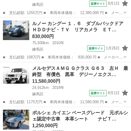
8月1日
提携サイト
練馬区
■ 支払総額: 1255万円 ■ 車両本体価格： 12,380,000 円 ■ メーカ
ー名： フェラーリ ■ 車種名： カリフォルニア３０ ■ グレード
東京
練馬区
その他
ルノー カングー １．６ ダブルバックドア
名： ベースグレード Ｄ車 左Ｈ クオイオレザー ２０インチ鍛
ＨＤＤナビ・ＴＶ リアカメラ ＥＴ…
造アルミ...
830,000円
75,930km
2010年
1月26日
提携サイト
練馬区
■ 支払総額: 108万円 ■ 車両本体価格： 830,000 円 ■ メーカー
名： ルノー ■ 車種名： カングー ■ グレード名： １．６ ダ
東京
練馬区
その他
メルセデスＡＭＧ Ｇクラス Ｇ６３ 左Ｈ 最
ブルバックドア ＨＤＤナビ・ＴＶ リアカメラ ＥＴＣ マルチル
終型 有償色 黒革 デジーノエクス…
ーフレール ピ...
11,580,000円
24,912km
2018年
8月1日
提携サイト
練馬区
■ 支払総額: 1175万円 ■ 車両本体価格： 11,580,000 円 ■ メーカ
ー名： メルセデスＡＭＧ ■ 車種名： Ｇクラス ■ グレード
東京
練馬区
その他
ポルシェ カイエン ベースグレード 元ポルシ
名： Ｇ６３ 左Ｈ 最終型 有償色 黒革 デジーノエクスクルー
ェ認定中古車 本革シート ナビＴ…
シブパッケー...
1,250,000円