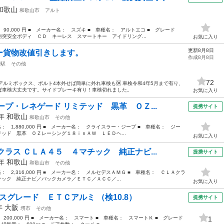
和歌山
和歌山市
アルト
 90,000 円 ■ メーカー名： スズキ ■ 車種名： アルトエコ ■ グレード
突安全ボディ ＣＤ キーレス スマートキー アイドリング...
お気に入り
更新8月8日
ー貨物改値引きします。
作成8月8日
降駅
その他
72
アルミボックス、ボルト4本外せば簡単に外れ車検も🆗 車検令和4年5月まで有り、
ば車検大丈夫です。サイドブレーキ有り！車検切れました。
お気に入り
プ・レネゲード リミテッド 黒革 ＯＺ...
提携サイト
0年
和歌山
和歌山市
その他
価格： 1,880,000 円 ■ メーカー名： クライスラー・ジープ ■ 車種名： ジー
テッド 黒革 ＯＺレーシング１８ｉｎＡＷ ＬＥＤヘ...
お気に入り
ラス ＣＬＡ４５ ４マチック 純正ナビ...
提携サイト
7年
和歌山
和歌山市
その他
価格： 2,316,000 円 ■ メーカー名： メルセデスＡＭＧ ■ 車種名： ＣＬＡクラ
チック 純正ナビ／バックカメラ／ＥＴＣ／ＡＣＣ／...
お気に入り
スグレード ＥＴＣアルミ （検10.8）
提携サイト
3年
大阪
堺市
その他
 200,000 円 ■ メーカー名： スマート ■ 車種名： スマートＫ ■ グレード
1