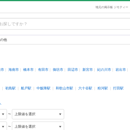
地元の掲示板 ジモティー
の他
山市
海南市
橋本市
有田市
御坊市
田辺市
新宮市
紀の川市
岩出市
初島駅
船戸駅
中飯降駅
和歌山市駅
六十谷駅
粉河駅
打田駅
人
~
~