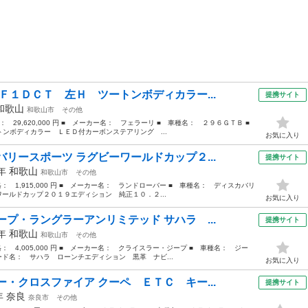
Ｆ１ＤＣＴ 左Ｈ ツートンボディカラー...
提携サイト
和歌山
和歌山市
その他
格： 29,620,000 円 ■ メーカー名： フェラーリ ■ 車種名： ２９６ＧＴＢ ■
ンボディカラー ＬＥＤ付カーボンステアリング ...
お気に入り
リースポーツ ラグビーワールドカップ２...
提携サイト
9年
和歌山
和歌山市
その他
価格： 1,915,000 円 ■ メーカー名： ランドローバー ■ 車種名： ディスカバリ
ワールドカップ２０１９エディション 純正１０．２...
お気に入り
プ・ラングラーアンリミテッド サハラ ...
提携サイト
8年
和歌山
和歌山市
その他
価格： 4,005,000 円 ■ メーカー名： クライスラー・ジープ ■ 車種名： ジー
ード名： サハラ ローンチエディション 黒革 ナビ...
お気に入り
・クロスファイア クーペ ＥＴＣ キー...
提携サイト
5年
奈良
奈良市
その他