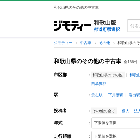
和歌山県のその他の中古車
和歌山版
都道府県選択
ジモティー
中古車
その他
和歌山県のそ
和歌山県のその他の中古車
全168件
市区郡
：
和歌山県のその他
和歌
西牟婁郡
駅
：
貴志駅
下井阪駅
岩出駅
投稿者
：
その他の全て
個人
法
年式
：
走行距離
：