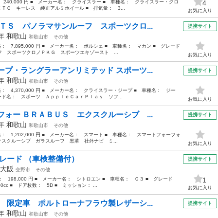
： 240,000 円 ■ メーカー名： クライスラー ■ 車種名： クライスラー・クロ
4
ＴＣ キーレス 純正アルミホイール ■ 排気量： 3...
お気に入り
ＴＳ パノラマサンルーフ スポーツクロ...
提携サイト
1年
和歌山
和歌山市
その他
格： 7,895,000 円 ■ メーカー名： ポルシェ ■ 車種名： マカン ■ グレード
 スポーツクロノＰＫＧ スポーツエキゾースト ...
お気に入り
プ・ラングラーアンリミテッド スポーツ...
提携サイト
1年
和歌山
和歌山市
その他
価格： 4,370,000 円 ■ メーカー名： クライスラー・ジープ ■ 車種名： ジー
ード名： スポーツ ＡｐｐｌｅＣａｒＰｌａｙ ソフ...
お気に入り
ォー ＢＲＡＢＵＳ エクスクルーシブ ...
提携サイト
7年
和歌山
和歌山市
その他
価格： 1,202,000 円 ■ メーカー名： スマート ■ 車種名： スマートフォーフォ
クスクルーシブ ガラスルーフ 黒革 社外ナビ ミ...
お気に入り
グレード （車検整備付）
提携サイト
大阪
交野市
その他
格： 198,000 円 ■ メーカー名： シトロエン ■ 車種名： Ｃ３ ■ グレード
1
c ■ ドア枚数： 5D ■ ミッション： ...
お気に入り
 限定車 ポルトローナフラウ製レザーシ...
提携サイト
8年
和歌山
和歌山市
その他