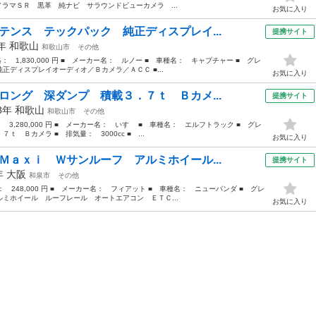
ラマＳＲ 黒革 純ナビ サラウンドビューカメラ ...
お気に入り
テンス テックパック 純正ディスプレイ...
提携サイト
2年
和歌山
和歌山市
その他
格： 1,830,000 円 ■ メーカー名： ルノー ■ 車種名： キャプチャー ■ グレ
ディスプレイオーディオ／Ｂカメラ／ＡＣＣ ■...
お気に入り
ロング 深ダンプ 積載３．７ｔ Ｂカメ...
提携サイト
08年
和歌山
和歌山市
その他
： 3,280,000 円 ■ メーカー名： いすゞ ■ 車種名： エルフトラック ■ グレ
Ｂカメラ ■ 排気量： 3000cc ■ ...
お気に入り
Ｍａｘｉ Ｗサンルーフ アルミホイール...
提携サイト
8年
大阪
和泉市
その他
格： 248,000 円 ■ メーカー名： フィアット ■ 車種名： ニューパンダ ■ グレ
ミホイール ルーフレール オートエアコン ＥＴＣ...
お気に入り