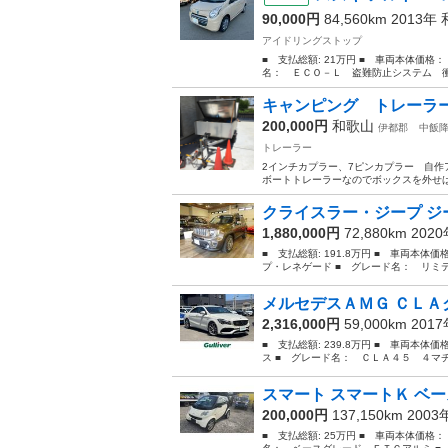
90,000円
84,560km 2013年
アイドリングストップ
■ 支払総額: 21万円 ■ 車両本体価格：
名： ＥＣＯ－Ｌ 盗難防止システム 衝
キャンピング トレーラ
200,000円
和歌山
伊都郡
中飯
トレーラー
2インチカプラー、7ピンカプラー 自作
ボートトレーラーなのでボックスを外せ
クライスラー・ジープ ジー
1,880,000円
72,880km 202
■ 支払総額: 191.8万円 ■ 車両本体
プ・レネゲード ■ グレード名： リミ
メルセデスＡＭＧ ＣＬＡク
2,316,000円
59,000km 201
■ 支払総額: 239.8万円 ■ 車両本体
ス ■ グレード名： ＣＬＡ４５ ４マ
スマート スマートＫ ベー
200,000円
137,150km 200
■ 支払総額: 25万円 ■ 車両本体価格：