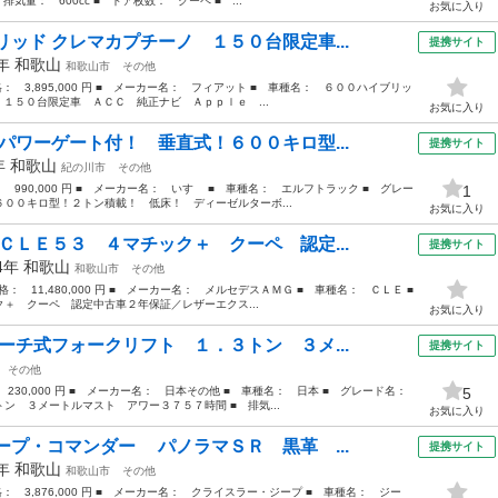
量： 600cc ■ ドア枚数： クーペ ■ ...
お気に入り
ッド クレマカプチーノ １５０台限定車...
提携サイト
5年
和歌山
和歌山市
その他
価格： 3,895,000 円 ■ メーカー名： フィアット ■ 車種名： ６００ハイブリッ
 １５０台限定車 ＡＣＣ 純正ナビ Ａｐｐｌｅ ...
お気に入り
パワーゲート付！ 垂直式！６００キロ型...
提携サイト
5年
和歌山
紀の川市
その他
： 990,000 円 ■ メーカー名： いすゞ ■ 車種名： エルフトラック ■ グレー
1
０キロ型！２トン積載！ 低床！ ディーゼルターボ...
お気に入り
ＣＬＥ５３ ４マチック＋ クーペ 認定...
提携サイト
24年
和歌山
和歌山市
その他
価格： 11,480,000 円 ■ メーカー名： メルセデスＡＭＧ ■ 車種名： ＣＬＥ ■
 クーペ 認定中古車２年保証／レザーエクス...
お気に入り
ーチ式フォークリフト １．３トン ３メ...
提携サイト
その他
： 230,000 円 ■ メーカー名： 日本その他 ■ 車種名： 日本 ■ グレード名：
5
 ３メートルマスト アワー３７５７時間 ■ 排気...
お気に入り
ープ・コマンダー パノラマＳＲ 黒革 ...
提携サイト
3年
和歌山
和歌山市
その他
価格： 3,876,000 円 ■ メーカー名： クライスラー・ジープ ■ 車種名： ジー