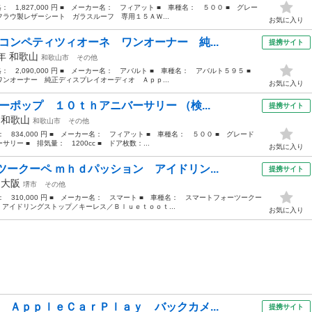
格： 1,827,000 円 ■ メーカー名： フィアット ■ 車種名： ５００ ■ グレー
ラウ製レザーシート ガラスルーフ 専用１５ＡＷ...
お気に入り
コンペティツィオーネ ワンオーナー 純...
提携サイト
9年
和歌山
和歌山市
その他
価格： 2,090,000 円 ■ メーカー名： アバルト ■ 車種名： アバルト５９５ ■
ンオーナー 純正ディスプレイオーディオ Ａｐｐ...
お気に入り
ーポップ １０ｔｈアニバーサリー （検...
提携サイト
年
和歌山
和歌山市
その他
格： 834,000 円 ■ メーカー名： フィアット ■ 車種名： ５００ ■ グレード
ー ■ 排気量： 1200cc ■ ドア枚数：...
お気に入り
ークーペ ｍｈｄパッション アイドリン...
提携サイト
年
大阪
堺市
その他
格： 310,000 円 ■ メーカー名： スマート ■ 車種名： スマートフォーツークー
 アイドリングストップ／キーレス／Ｂｌｕｅｔｏｏｔ...
お気に入り
 ＡｐｐｌｅＣａｒＰｌａｙ バックカメ...
提携サイト