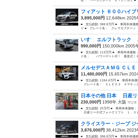
名： ベースグレード ＥＴＣアルミ ■ 排気
フィアット ６００ハイブリ
3,895,000円
12,648km 202
■ 支払総額: 398.8万円 ■ 車両本体
ド ■ グレード名： クレマカプチーノ
いすゞ エルフトラック 
990,000円
150,000km 200
■ 支払総額: 113万円 ■ 車両本体価格
ド名： パワーゲート付！ 垂直式！６０
メルセデスＡＭＧ ＣＬＥ 
11,480,000円
15,657km 20
■ 支払総額: 1164.4万円 ■ 車両本体
グレード名： ＣＬＥ５３ ４マチック＋
日本その他 日本 日産リ
230,000円
1998年
大阪
守口市
■ 支払総額: 25万円 ■ 車両本体価格
日産リーチ式フォークリフト １．３トン
クライスラー・ジープ ジ
3,876,000円
38,412km 202
■ 支払総額: 398.8万円 ■ 車両本体