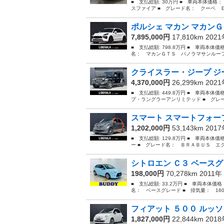
■ 支払総額: 30万円 ■ 車両本体価格
スファイア ■ グレード名： クーペ Ｅ
ポルシェ マカン マカンＧ
7,895,000円
17,810km 202
■ 支払総額: 798.8万円 ■ 車両本体価
名： マカンＧＴＳ パノラマサンルーフ
クライスラー・ジープ ジー
4,370,000円
26,299km 202
■ 支払総額: 449.8万円 ■ 車両本体
プ・ラングラーアンリミテッド ■ グレ
スマート スマートフォーフ
1,202,000円
53,143km 201
■ 支払総額: 129.8万円 ■ 車両本体
ー ■ グレード名： ＢＲＡＢＵＳ エ
シトロエン Ｃ３ ベース
198,000円
70,278km 2011年
■ 支払総額: 33.2万円 ■ 車両本体価
名： ベースグレード ■ 排気量： 1600c
フィアット ５００ ルッソ
1,827,000円
22,844km 201