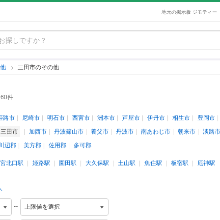
地元の掲示板 ジモティー
の他
三田市のその他
60件
姫路市
尼崎市
明石市
西宮市
洲本市
芦屋市
伊丹市
相生市
豊岡市
三田市
加西市
丹波篠山市
養父市
丹波市
南あわじ市
朝来市
淡路
川辺郡
美方郡
佐用郡
多可郡
宮北口駅
姫路駅
園田駅
大久保駅
土山駅
魚住駅
板宿駅
厄神駅
人
~