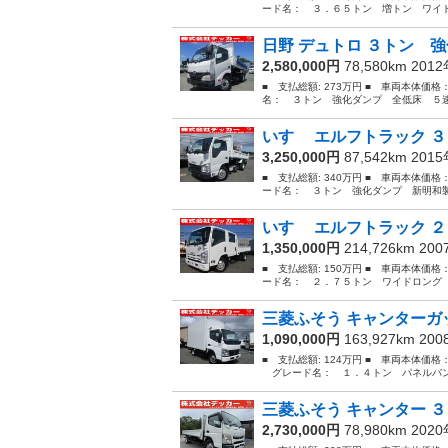
ード名： ３．６５トン 増トン ワイド
日野 デュトロ ３トン 強
2,580,000円
78,580km 201
■ 支払総額: 273万円 ■ 車両本体価格
名： ３トン 強化ダンプ 全低床 ５速
いすゞ エルフトラック ３
3,250,000円
87,542km 201
■ 支払総額: 340万円 ■ 車両本体価格
ード名： ３トン 強化ダンプ 新明和製
いすゞ エルフトラック ２
1,350,000円
214,726km 20
■ 支払総額: 150万円 ■ 車両本体価格
ード名： ２．７５トン ワイドロング 
三菱ふそう キャンターガッ
1,090,000円
163,927km 20
■ 支払総額: 124万円 ■ 車両本体価格
グレード名： １．４トン パネルバン 
三菱ふそう キャンター ３
2,730,000円
78,980km 202