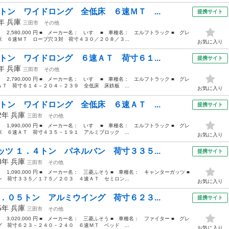
トン ワイドロング 全低床 ６速ＭＴ ...
提携サイト
2年
兵庫
三田市
その他
： 2,580,000 円 ■ メーカー名： いすゞ ■ 車種名： エルフトラック ■ グレ
 ６速ＭＴ ロープ穴３対 荷寸４３０／２０８／３...
お気に入り
トン ワイドロング ６速ＡＴ 荷寸６１...
提携サイト
6年
兵庫
三田市
その他
： 2,790,000 円 ■ メーカー名： いすゞ ■ 車種名： エルフトラック ■ グレ
Ｔ 荷寸６１４－２０４－２３９ 全低床 床鉄板 ...
お気に入り
トン ワイドロング 全低床 ６速ＡＴ ...
提携サイト
12年
兵庫
三田市
その他
： 1,990,000 円 ■ メーカー名： いすゞ ■ 車種名： エルフトラック ■ グレ
 ６速ＡＴ 荷寸４３５－１９１ アルミブロック ...
お気に入り
ツ １．４トン パネルバン 荷寸３３５...
提携サイト
08年
兵庫
三田市
その他
： 1,090,000 円 ■ メーカー名： 三菱ふそう ■ 車種名： キャンターガッツ ■
荷寸３３５／１７５／２０３ ４速ＡＴ セミロン...
お気に入り
．０５トン アルミウイング 荷寸６２３...
提携サイト
15年
兵庫
三田市
その他
： 3,020,000 円 ■ メーカー名： 三菱ふそう ■ 車種名： ファイター ■ グレ
 荷寸６２３－２４０－２４０ ６速ＭＴ ベッド ...
お気に入り