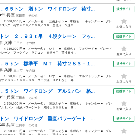
．６５トン 増トン ワイドロング 荷寸...
提携サイト
20年
兵庫
三田市
その他
： 2,680,000 円 ■ メーカー名： 三菱ふそう ■ 車種名： キャンター ■ グレ
ロング 荷寸４２９／２０８／３８ 全低床 ５速Ｍ...
お気に入り
トン ２．９３ｔ吊 ４段クレーン フッ...
提携サイト
2年
兵庫
三田市
その他
： 4,230,000 円 ■ メーカー名： いすゞ ■ 車種名： フォワード ■ グレード
レーン フックイン ラジコン ６速ＭＴ 荷寸５４...
お気に入り
．５トン 標準平 ＭＴ 荷寸２８３－１...
提携サイト
4年
兵庫
三田市
その他
： 1,090,000 円 ■ メーカー名： いすゞ ■ 車種名： エルフトラック ■ グレ
寸２８３－１６０－３８ ターボ無 ＤＰＦなし 外...
お気に入り
．５トン ワイドロング アルミバン 格...
提携サイト
19年
兵庫
三田市
その他
： 2,250,000 円 ■ メーカー名： 三菱ふそう ■ 車種名： キャンター ■ グレ
ルミバン 格納パワーゲート 昇降１０００ｋｇ ５...
お気に入り
トン ワイドロング 垂直パワーゲート ...
提携サイト
16年
兵庫
三田市
その他
： 2,090,000 円 ■ メーカー名： 三菱ふそう ■ 車種名： キャンター ■ グレ
ワーゲート 高床 ＭＴ 床ステン 荷寸４３０－２...