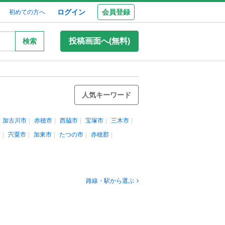
ログイン
会員登録
初めての方へ
投稿画面へ(無料)
検索
人気キーワード
加古川市
赤穂市
西脇市
宝塚市
三木市
市
宍粟市
加東市
たつの市
赤穂郡
路線・駅から選ぶ