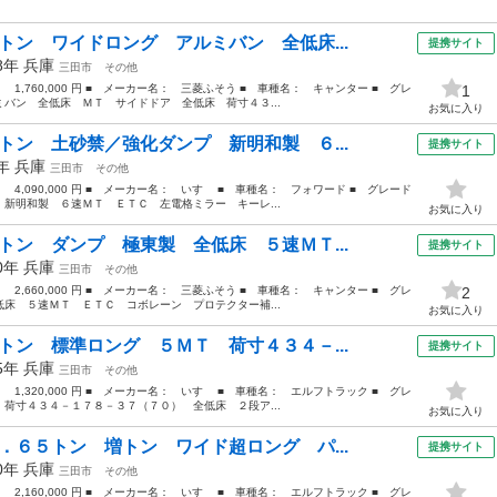
トン ワイドロング アルミバン 全低床...
提携サイト
08年
兵庫
三田市
その他
： 1,760,000 円 ■ メーカー名： 三菱ふそう ■ 車種名： キャンター ■ グレ
1
バン 全低床 ＭＴ サイドドア 全低床 荷寸４３...
お気に入り
トン 土砂禁／強化ダンプ 新明和製 ６...
提携サイト
7年
兵庫
三田市
その他
： 4,090,000 円 ■ メーカー名： いすゞ ■ 車種名： フォワード ■ グレード
新明和製 ６速ＭＴ ＥＴＣ 左電格ミラー キーレ...
お気に入り
トン ダンプ 極東製 全低床 ５速ＭＴ...
提携サイト
20年
兵庫
三田市
その他
： 2,660,000 円 ■ メーカー名： 三菱ふそう ■ 車種名： キャンター ■ グレ
2
床 ５速ＭＴ ＥＴＣ コボレーン プロテクター補...
お気に入り
トン 標準ロング ５ＭＴ 荷寸４３４－...
提携サイト
15年
兵庫
三田市
その他
： 1,320,000 円 ■ メーカー名： いすゞ ■ 車種名： エルフトラック ■ グレ
荷寸４３４－１７８－３７（７０） 全低床 ２段ア...
お気に入り
．６５トン 増トン ワイド超ロング パ...
提携サイト
20年
兵庫
三田市
その他
： 2,160,000 円 ■ メーカー名： いすゞ ■ 車種名： エルフトラック ■ グレ