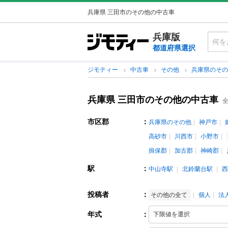
兵庫県 三田市のその他の中古車
兵庫版
都道府県選択
ジモティー
中古車
その他
兵庫県のそ
兵庫県 三田市のその他の中古車
全
市区郡
：
兵庫県のその他
神戸市
高砂市
川西市
小野市
揖保郡
加古郡
神崎郡
駅
：
中山寺駅
北鈴蘭台駅
西
投稿者
：
その他の全て
個人
法
年式
：