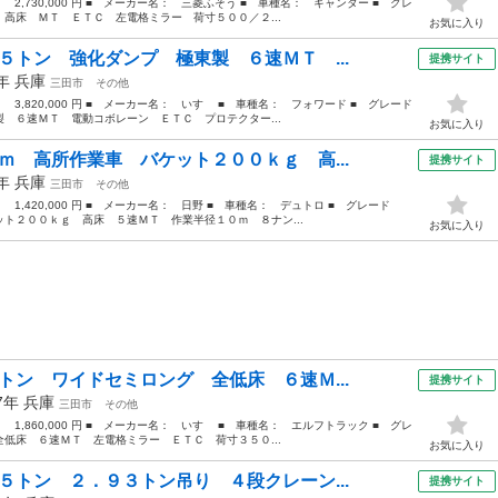
： 2,730,000 円 ■ メーカー名： 三菱ふそう ■ 車種名： キャンター ■ グレ
高床 ＭＴ ＥＴＣ 左電格ミラー 荷寸５００／２...
お気に入り
５トン 強化ダンプ 極東製 ６速ＭＴ ...
提携サイト
4年
兵庫
三田市
その他
： 3,820,000 円 ■ メーカー名： いすゞ ■ 車種名： フォワード ■ グレード
 ６速ＭＴ 電動コボレーン ＥＴＣ プロテクター...
お気に入り
ｍ 高所作業車 バケット２００ｋｇ 高...
提携サイト
5年
兵庫
三田市
その他
： 1,420,000 円 ■ メーカー名： 日野 ■ 車種名： デュトロ ■ グレード
ト２００ｋｇ 高床 ５速ＭＴ 作業半径１０ｍ ８ナン...
お気に入り
トン ワイドセミロング 全低床 ６速Ｍ...
提携サイト
17年
兵庫
三田市
その他
： 1,860,000 円 ■ メーカー名： いすゞ ■ 車種名： エルフトラック ■ グレ
低床 ６速ＭＴ 左電格ミラー ＥＴＣ 荷寸３５０...
お気に入り
５トン ２．９３トン吊り ４段クレーン...
提携サイト