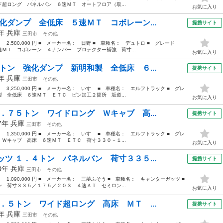
超ロング パネルバン ６速ＭＴ オートフロア（取...
お気に入り
化ダンプ 全低床 ５速ＭＴ コボレーン...
提携サイト
2年
兵庫
三田市
その他
： 2,580,000 円 ■ メーカー名： 日野 ■ 車種名： デュトロ ■ グレード
ＭＴ コボレーン ４ナンバー プロテクター補強 荷寸...
お気に入り
トン 強化ダンプ 新明和製 全低床 ６...
提携サイト
5年
兵庫
三田市
その他
： 3,250,000 円 ■ メーカー名： いすゞ ■ 車種名： エルフトラック ■ グレ
 全低床 ６速ＭＴ ＥＴＣ ピン加工２箇所 坂道...
お気に入り
．７５トン ワイドロング Ｗキャブ 高...
提携サイト
07年
兵庫
三田市
その他
： 1,350,000 円 ■ メーカー名： いすゞ ■ 車種名： エルフトラック ■ グレ
Ｗキャブ 高床 ６速ＭＴ ＥＴＣ 荷寸３３０－１...
お気に入り
ツ １．４トン パネルバン 荷寸３３５...
提携サイト
08年
兵庫
三田市
その他
： 1,090,000 円 ■ メーカー名： 三菱ふそう ■ 車種名： キャンターガッツ ■
荷寸３３５／１７５／２０３ ４速ＡＴ セミロン...
お気に入り
．５トン ワイド超ロング 高床 ＭＴ ...
提携サイト
0年
兵庫
三田市
その他