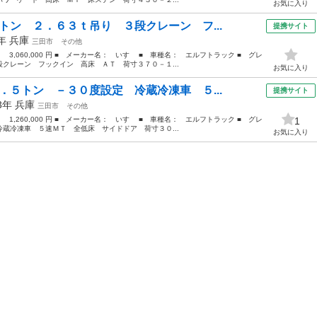
お気に入り
トン ２．６３ｔ吊り ３段クレーン フ...
提携サイト
7年
兵庫
三田市
その他
： 3,060,000 円 ■ メーカー名： いすゞ ■ 車種名： エルフトラック ■ グレ
クレーン フックイン 高床 ＡＴ 荷寸３７０－１...
お気に入り
．５トン －３０度設定 冷蔵冷凍車 ５...
提携サイト
13年
兵庫
三田市
その他
： 1,260,000 円 ■ メーカー名： いすゞ ■ 車種名： エルフトラック ■ グレ
1
蔵冷凍車 ５速ＭＴ 全低床 サイドドア 荷寸３０...
お気に入り