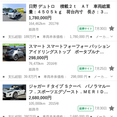
名： ルノー ■ 車種名： メガーヌ ■ グレード名： ルノー ス
兵庫
姫路市
その他
日野 デュトロ 積載２ｔ ＡＴ 車両総重
ポール Ｆ６速ＭＴ 純正レカロシート 純正ｂｒｅｍｂｏ ＥＴ
量：４５０５ｋｇ 荷台内寸 長さ：３…
Ｃ 純正１８...
1,780,000円
164,462km
2017年
7月30日
提携サイト
姫路市
■ 支払総額: 189万円 ■ 車両本体価格： 1,780,000 円 ■ メーカー
名： 日野 ■ 車種名： デュトロ ■ グレード名： 積載２ｔ
兵庫
姫路市
その他
スマート スマートフォーフォー パッション
ＡＴ 車両総重量：４５０５ｋｇ 荷台内寸 長さ：３１０ｃｍ
アイドリングストップ ポータブルナ…
幅：１６０ｃ...
298,000円
76,470km
2016年
7月25日
提携サイト
姫路市
■ 支払総額: 39.8万円 ■ 車両本体価格： 298,000 円 ■ メーカー
名： スマート ■ 車種名： スマートフォーフォー ■ グレード
兵庫
姫路市
その他
ジャガー Ｆタイプ Ｓクーペ パノラマルー
名： パッション アイドリングストップ ポータブルナビ ワンセ
フ．スポーツエグゾースト．ＭＥＲＩＤ…
グＴＶ Ｂｌｕ...
2,680,000円
105,000km
2015年
7月30日
提携サイト
姫路市
■ 支払総額: 280万円 ■ 車両本体価格： 2,680,000 円 ■ メーカー