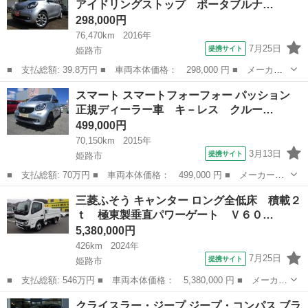
アイドリングストップ ポータブルナ…
さ：３１０...
298,000円
76,470km
2016年
7月25日
提携サイト
姫路市
■ 支払総額: 39.8万円 ■ 車両本体価格： 298,000 円 ■ メーカー
名： スマート ■ 車種名： スマートフォーフォー ■ グレード
兵庫
姫路市
その他
スマート スマートフォーフォー パッション
名： パッション アイドリングストップ ポータブルナビ ワンセ
正規ディーラー車 キ－レス クルー…
グＴＶ Ｂｌｕ...
499,000円
70,150km
2015年
3月13日
提携サイト
姫路市
■ 支払総額: 70万円 ■ 車両本体価格： 499,000 円 ■ メーカー
名： スマート ■ 車種名： スマートフォーフォー ■ グレード
兵庫
姫路市
その他
三菱ふそう キャンター ロング全低床 積載２
名： パッション 正規ディーラー車 キ－レス クルーズコントロ
ｔ 極東製垂直パワーゲート Ｖ６０…
ール シートヒータ...
5,380,000円
426km
2024年
7月25日
提携サイト
姫路市
■ 支払総額: 546万円 ■ 車両本体価格： 5,380,000 円 ■ メーカー
名： 三菱ふそう ■ 車種名： キャンター ■ グレード名： ロン
兵庫
姫路市
その他
クライスラー・ジープ ジープ・コンパス ブラ
グ全低床 積載２ｔ 極東製垂直パワーゲート Ｖ６０１Ｃ 衝突軽