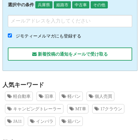
選択中の条件
兵庫県
姫路市
中古車
その他
ジモティーメルマガにも登録する
新着投稿の通知をメールで受け取る
人気キーワード
軽自動車
旧車
軽バン
個人売買
キャンピングトレーラー
MT車
17クラウン
JA11
インパラ
箱バン