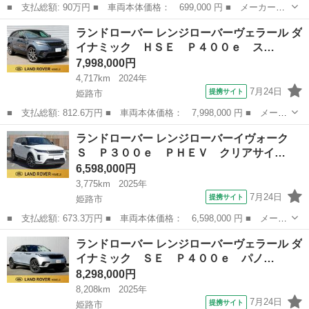
■ 支払総額: 90万円 ■ 車両本体価格： 699,000 円 ■ メーカー
名： フィアット ■ 車種名： ５００ ■ グレード名： ツインエ
兵庫
姫路市
その他
ランドローバー レンジローバーヴェラール ダ
ア ポップ 正規ディーラー車 ディスプレイオーディオ ターボモ
イナミック ＨＳＥ Ｐ４００ｅ ス…
デル 後期モデル...
7,998,000円
4,717km
2024年
7月24日
提携サイト
姫路市
■ 支払総額: 812.6万円 ■ 車両本体価格： 7,998,000 円 ■ メーカ
ー名： ランドローバー ■ 車種名： レンジローバーヴェラール
兵庫
姫路市
その他
ランドローバー レンジローバーイヴォーク
■ グレード名： ダイナミック ＨＳＥ Ｐ４００ｅ スライディン
Ｓ Ｐ３００ｅ ＰＨＥＶ クリアサイ…
グパノラ...
6,598,000円
3,775km
2025年
7月24日
提携サイト
姫路市
■ 支払総額: 673.3万円 ■ 車両本体価格： 6,598,000 円 ■ メーカ
ー名： ランドローバー ■ 車種名： レンジローバーイヴォーク
兵庫
姫路市
その他
ランドローバー レンジローバーヴェラール ダ
■ グレード名： Ｓ Ｐ３００ｅ ＰＨＥＶ クリアサイトビュー
イナミック ＳＥ Ｐ４００ｅ パノ…
シートヒ...
8,298,000円
8,208km
2025年
7月24日
提携サイト
姫路市