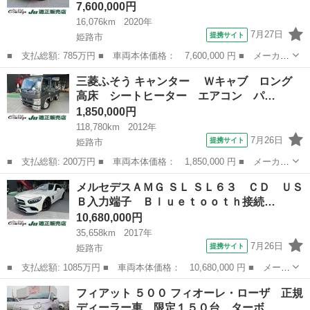
7,600,000円
16,076km
2020年
7月27日
提携サイト
姫路市
■ 支払総額: 785万円 ■ 車両本体価格： 7,600,000 円 ■ メーカー
名： ポルシェ ■ 車種名： マカン ■ グレード名： マカンＧＴ
兵庫
姫路市
その他
三菱ふそう キャンター Ｗキャブ ロング
Ｓ ＤＶＤ再生 ＵＳＢ入力端子 Ｂｌｕｅｔｏｏｔｈ接続 バック
高床 シートヒーター エアコン パ…
カメラ 全...
1,850,000円
118,780km
2012年
7月26日
提携サイト
姫路市
■ 支払総額: 200万円 ■ 車両本体価格： 1,850,000 円 ■ メーカー
名： 三菱ふそう ■ 車種名： キャンター ■ グレード名： Ｗ
兵庫
姫路市
その他
メルセデスＡＭＧ ＳＬ ＳＬ６３ ＣＤ ＵＳ
キャブ ロング 高床 シートヒーター エアコン パワーステアリ
Ｂ入力端子 Ｂｌｕｅｔｏｏｔｈ接続…
ング パワ...
10,680,000円
35,658km
2017年
7月26日
提携サイト
姫路市
■ 支払総額: 1085万円 ■ 車両本体価格： 10,680,000 円 ■ メーカ
ー名： メルセデスＡＭＧ ■ 車種名： ＳＬ ■ グレード名： Ｓ
兵庫
姫路市
その他
フィアット ５００ フィオーレ・ローザ 正規
Ｌ６３ ＣＤ ＵＳＢ入力端子 Ｂｌｕｅｔｏｏｔｈ接続 バックカ
ディーラー車 限定１５０台 ターボ…
メラ オ...