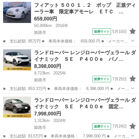
兵庫
姫路市
その他
フィアット ５００ １．２ ポップ 正規ディ
■ グレード名： ダイナミック ＨＳＥ Ｐ３００ｅ 固定式パノラ
ーラー車 限定車アモーレ ＥＴＣ …
ミックル...
659,000円
50,000km
2016年
5月10日
提携サイト
姫路市
■ 支払総額: 85万円 ■ 車両本体価格： 659,000 円 ■ メーカー
名： フィアット ■ 車種名： ５００ ■ グレード名： １．２
兵庫
姫路市
その他
ランドローバー レンジローバーヴェラール ダ
ポップ 正規ディーラー車 限定車アモーレ ＥＴＣ アルミホイー
イナミック ＳＥ Ｐ４００ｅ パノ…
ル後期モデル 電...
8,398,000円
9,723km
2025年
7月25日
提携サイト
姫路市
■ 支払総額: 853.3万円 ■ 車両本体価格： 8,398,000 円 ■ メーカ
ー名： ランドローバー ■ 車種名： レンジローバーヴェラール
兵庫
姫路市
その他
ランドローバー レンジローバーヴェラール ダ
■ グレード名： ダイナミック ＳＥ Ｐ４００ｅ パノラミックル
イナミック ＳＥ Ｐ４００ｅ 固定…
ーフ ３...
7,998,000円
1,313km
2024年
7月24日
提携サイト
姫路市
■ 支払総額: 813万円 ■ 車両本体価格： 7,998,000 円 ■ メーカー