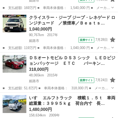
姫路市
■ 支払総額: 169万円 ■ 車両本体価格： 1,540,000 円 ■ メーカー
名： ポルシェ ■ 車種名： パナメーラ ■ グレード名： ベース
兵庫
姫路市
その他
クライスラー・ジープ ジープ・レネゲード ロ
グレード ／天張張替済／サンルーフ／黒革シート／シートヒーター
ンジチュード ／禁煙車／Ｂｅａｔｓ…
／パワーシ...
1,040,000円
90,767km
2017年
7月28日
提携サイト
姫路市
■ 支払総額: 119万円 ■ 車両本体価格： 1,040,000 円 ■ メーカー
名： クライスラー・ジープ ■ 車種名： ジープ・レネゲード ■
兵庫
姫路市
その他
ＤＳオートモビル ＤＳ３ シック ＬＥＤビジ
グレード名： ロンジチュード ／禁煙車／ＢｅａｔｓＡｕｄｉｏ／
ョンパッケージ ＥＴＣ パーキン…
ディスプレ...
318,000円
48,065km
2015年
7月24日
提携サイト
姫路市
■ 支払総額: 51.8万円 ■ 車両本体価格： 318,000 円 ■ メーカー
名： ＤＳオートモビル ■ 車種名： ＤＳ３ ■ グレード名： シ
兵庫
姫路市
その他
いすゞ エルフトラック 積載１．５ｔ 車両
ック ＬＥＤビジョンパッケージ ＥＴＣ パーキングセンサー
総重量：３９９５ｋｇ 荷台内寸 長…
クルーズコン...
1,480,000円
158,634km
2009年