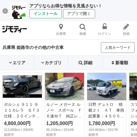
アプリならお得な情報を見逃さない！
インストール
アプリで開く
兵庫県
検索
ログイン
投稿
兵庫県 姫路市のその他の中古車
人気キーワード
エリア
カテゴリ
詳細
新着順
ポルシェ ９１１ ９
ルノー メガーヌ ル
日野 デュトロ 積
ス
１１カレラ ＧＴ３
ノー スポール Ｆ
載２ｔ ＡＴ 車両
フ
仕様．２０インチＡ
６速ＭＴ 純正レカ
総重量：４５０５ｋ
シ
Ｗ．社外マフラー．
ロシート 純正ｂｒ
ｇ 荷台内寸 長
グ
4,800,000円
1,205,000円
1,780,000円
29
社外車高調．サンル
ｅｍｂｏ ＥＴＣ
さ：３１０ｃｍ
ブ
113,000km / 2004年
96,100km / 2014年
164,462km / 2017年
76,
ーフ．社外ナビ．Ｋ
純正１８インチマッ
幅：１６０ｃｍ 高
Ｔ
姫路市
姫路市
姫路市
姫