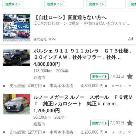
＆Ｎエアクリ．バッ
トブラックアルミホ
さ：３８ｃｍ ＮＡ
ｏ
提携サイト
提携サイト
提携サイト
提
クカメラ．ＥＴＣ．
イール （検9.7）
ＶＩ・ ＥＴＣ デ
ー
カーボンステアリン
ィーゼル エアコ
タ
【自社ローン】審査通らない方へ
グ．シートヒーター
ン パワーステアリ
ズ
IDOMの自社ローンは税金・車検の支払いも含んでいる
（検9.7）
ング 助手席電動格
ス
ので毎月の支払額は一定
納ミラー （なし）
ンチ
Ad
株式会社IDOM
ポルシェ ９１１ ９１１カレラ ＧＴ３仕様．
２０インチＡＷ．社外マフラー．社外…
4,800,000円
113,000km
2004年
7月31日
提携サイト
姫路市
■ 支払総額: 498万円 ■ 車両本体価格： 4,800,000 円 ■ メーカー
名： ポルシェ ■ 車種名： ９１１ ■ グレード名： ９１１カレ
兵庫
姫路市
その他
ルノー メガーヌ ルノー スポール Ｆ６速Ｍ
ラ ＧＴ３仕様．２０インチＡＷ．社外マフラー．社外車高調．サン
Ｔ 純正レカロシート 純正ｂｒｅｍ…
ルーフ．社...
1,205,000円
96,100km
2014年
7月31日
提携サイト
姫路市
■ 支払総額: 127万円 ■ 車両本体価格： 1,205,000 円 ■ メーカー