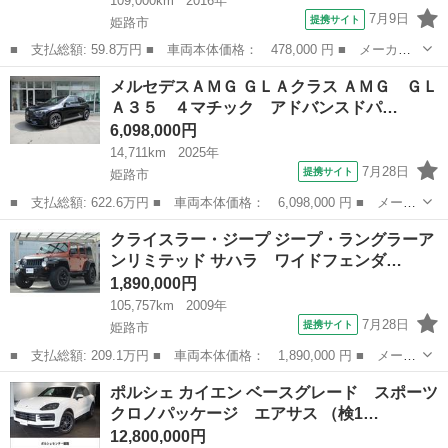
109,000km
2016年
7月9日
提携サイト
姫路市
■ 支払総額: 59.8万円 ■ 車両本体価格： 478,000 円 ■ メーカー
名： ＤＳオートモビル ■ 車種名： ＤＳ５ ■ グレード名： シ
兵庫
姫路市
その他
メルセデスＡＭＧ ＧＬＡクラス ＡＭＧ ＧＬ
ック レザーパッケージ コックピットルーフ クラブレザーシー
Ａ３５ ４マチック アドバンスドパ…
ト シートヒー...
6,098,000円
14,711km
2025年
7月28日
提携サイト
姫路市
■ 支払総額: 622.6万円 ■ 車両本体価格： 6,098,000 円 ■ メーカ
ー名： メルセデスＡＭＧ ■ 車種名： ＧＬＡクラス ■ グレード
兵庫
姫路市
その他
クライスラー・ジープ ジープ・ラングラーア
名： ＡＭＧ ＧＬＡ３５ ４マチック アドバンスドパッケージ
ンリミテッド サハラ ワイドフェンダ…
ＡＭ Ｇ...
1,890,000円
105,757km
2009年
7月28日
提携サイト
姫路市
■ 支払総額: 209.1万円 ■ 車両本体価格： 1,890,000 円 ■ メーカ
ー名： クライスラー・ジープ ■ 車種名： ジープ・ラングラーア
兵庫
姫路市
その他
ポルシェ カイエン ベースグレード スポーツ
ンリミテッド ■ グレード名： サハラ ワイドフェンダー リフト
クロノパッケージ エアサス （検1…
アップ ...
12,800,000円