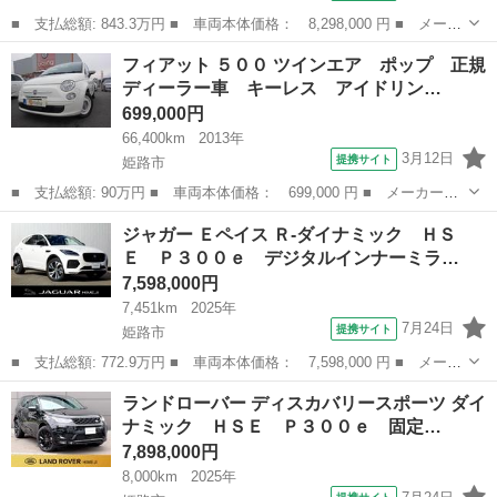
■ 支払総額: 843.3万円 ■ 車両本体価格： 8,298,000 円 ■ メーカ
ー名： ランドローバー ■ 車種名： レンジローバーヴェラール
兵庫
姫路市
その他
フィアット ５００ ツインエア ポップ 正規
■ グレード名： ダイナミック ＳＥ Ｐ４００ｅ パノラミックル
ディーラー車 キーレス アイドリン…
ーフ Ｍ...
699,000円
66,400km
2013年
3月12日
提携サイト
姫路市
■ 支払総額: 90万円 ■ 車両本体価格： 699,000 円 ■ メーカー
名： フィアット ■ 車種名： ５００ ■ グレード名： ツインエ
兵庫
姫路市
その他
ジャガー Ｅペイス Ｒ‐ダイナミック ＨＳ
ア ポップ 正規ディーラー車 キーレス アイドリングストップ
Ｅ Ｐ３００ｅ デジタルインナーミラ…
ＣＤデッキ ■ ...
7,598,000円
7,451km
2025年
7月24日
提携サイト
姫路市
■ 支払総額: 772.9万円 ■ 車両本体価格： 7,598,000 円 ■ メーカ
ー名： ジャガー ■ 車種名： Ｅペイス ■ グレード名： Ｒ‐ダイ
兵庫
姫路市
その他
ランドローバー ディスカバリースポーツ ダイ
ナミック ＨＳＥ Ｐ３００ｅ デジタルインナーミラー 電動リア
ナミック ＨＳＥ Ｐ３００ｅ 固定…
ゲート...
7,898,000円
8,000km
2025年