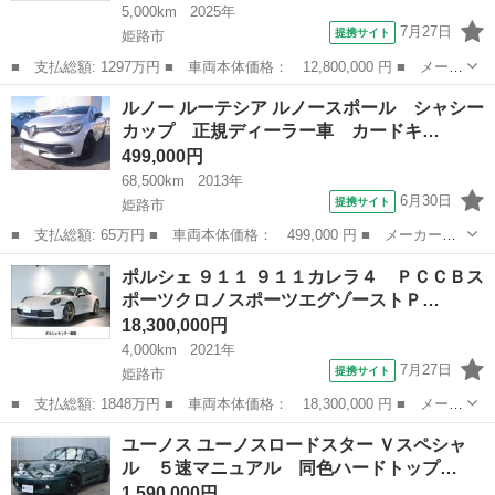
5,000km
2025年
7月27日
提携サイト
姫路市
■ 支払総額: 1297万円 ■ 車両本体価格： 12,800,000 円 ■ メーカ
ー名： ポルシェ ■ 車種名： カイエン ■ グレード名： ベース
兵庫
姫路市
その他
ルノー ルーテシア ルノースポール シャシー
グレード スポーツクロノパッケージ エアサス ■ 排気量：
カップ 正規ディーラー車 カードキ…
3000c...
499,000円
68,500km
2013年
6月30日
提携サイト
姫路市
■ 支払総額: 65万円 ■ 車両本体価格： 499,000 円 ■ メーカー
名： ルノー ■ 車種名： ルーテシア ■ グレード名： ルノース
兵庫
姫路市
その他
ポルシェ ９１１ ９１１カレラ４ ＰＣＣＢス
ポール シャシーカップ 正規ディーラー車 カードキー １８イン
ポーツクロノスポーツエグゾーストＰ…
チアルミＥＴＣ ...
18,300,000円
4,000km
2021年
7月27日
提携サイト
姫路市
■ 支払総額: 1848万円 ■ 車両本体価格： 18,300,000 円 ■ メーカ
ー名： ポルシェ ■ 車種名： ９１１ ■ グレード名： ９１１カ
兵庫
姫路市
その他
ユーノス ユーノスロードスター Ｖスペシャ
レラ４ ＰＣＣＢスポーツクロノスポーツエグゾーストＰＴＶＬＥＤ
ル ５速マニュアル 同色ハードトップ…
マトリッ...
1,590,000円