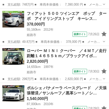
■ 支払総額: 748万円 ■ 車両本体価格： 7,390,000 円 ■ メーカー
名： ランドローバー ■ 車種名： ディフェンダー ■ グレード
兵庫
姫路市
その他
フィアット ５００ ツインエア ポップ ター
名： １１０ベースグレード Ｐ３００ エアサス シートヒータ
ボ アイドリングストップ キーレス…
ー プレミアム...
378,000円
55,160km
2012年
7月26日
提携サイト
姫路市
■ 支払総額: 49.8万円 ■ 車両本体価格： 378,000 円 ■ メーカー
名： フィアット ■ 車種名： ５００ ■ グレード名： ツインエ
兵庫
姫路市
その他
ローバー ＭＩＮＩ クーパー ／４ＭＴ／走行
ア ポップ ターボ アイドリングストップ キーレス ＥＴＣ 純
距離１４６５５ｋｍ／ブラックアイボ…
正オーディオ...
2,820,000円
14,655km
1997年
7月30日
提携サイト
姫路市
■ 支払総額: 299万円 ■ 車両本体価格： 2,820,000 円 ■ メーカー
名： ローバー ■ 車種名： ＭＩＮＩ ■ グレード名： クーパ
兵庫
姫路市
その他
ポルシェ パナメーラ ベースグレード ／天張
ー ／４ＭＴ／走行距離１４６５５ｋｍ／ブラックアイボリーコンビ
張替済／サンルーフ／黒革シート／シ…
シート／１２...
1,540,000円
87,000km
2010年
7月29日
提携サイト