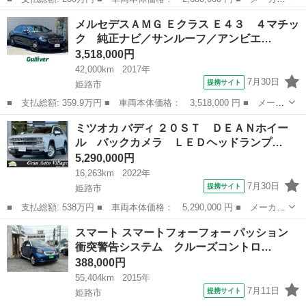
名： ジャガー ■ 車種名： Ｆタイプ ■ グレード名： Ｓクー
兵庫
姫路市
その他
メルセデスＡＭＧ Ｅクラス Ｅ４３ ４マチッ
ペ パノラマルーフ．スポーツエグゾースト．ＭＥＲＩＤＩＡＮサウ
ク 純正ナビ／サンルーフ／アンビエ…
ンド．パワー...
3,518,000円
42,000km
2017年
7月30日
提携サイト
姫路市
■ 支払総額: 359.9万円 ■ 車両本体価格： 3,518,000 円 ■ メーカ
ー名： メルセデスＡＭＧ ■ 車種名： Ｅクラス ■ グレード
兵庫
姫路市
その他
ミツオカ バディ ２０ＳＴ ＤＥＡＮホイー
名： Ｅ４３ ４マチック 純正ナビ／サンルーフ／アンビエントラ
ル バックカメラ ＬＥＤヘッドランプ…
イト／運転席...
5,290,000円
16,263km
2022年
7月30日
提携サイト
姫路市
■ 支払総額: 538万円 ■ 車両本体価格： 5,290,000 円 ■ メーカー
名： ミツオカ ■ 車種名： バディ ■ グレード名： ２０ＳＴ
兵庫
姫路市
その他
スマート スマートフォーフォー パッション
ＤＥＡＮホイール バックカメラ ＬＥＤヘッドランプ トヨタ純正
衝突警告システム クルーズコントロ…
ディスプレ...
388,000円
55,404km
2015年
7月11日
提携サイト
姫路市