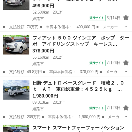
499,000円
52,500km
2013年
3月14日
提携サイト
姫路市
■ 支払総額: 70万円 ■ 車両本体価格： 499,000 円 ■ メーカー
名： フィアット ■ 車種名： ５００ ■ グレード名： フィオー
兵庫
姫路市
その他
フィアット ５００ ツインエア ポップ ター
レ・ローザ 正規ディーラー車 限定１５０台 ターボモデル ＥＴ
ボ アイドリングストップ キーレス…
Ｃ ドライブレコ...
378,000円
55,160km
2012年
7月26日
提携サイト
姫路市
■ 支払総額: 49.8万円 ■ 車両本体価格： 378,000 円 ■ メーカー
名： フィアット ■ 車種名： ５００ ■ グレード名： ツインエ
兵庫
姫路市
その他
日野 デュトロ ベースグレード 積載２．０
ア ポップ ターボ アイドリングストップ キーレス ＥＴＣ 純
ｔ ＡＴ 車両総重量：４５２５ｋｇ …
正オーディオ...
1,980,000円
89,013km
2013年
7月26日
提携サイト
姫路市
■ 支払総額: 209万円 ■ 車両本体価格： 1,980,000 円 ■ メーカー
名： 日野 ■ 車種名： デュトロ ■ グレード名： ベースグレー
兵庫
姫路市
その他
スマート スマートフォーフォー パッション
ド 積載２．０ｔ ＡＴ 車両総重量：４５２５ｋｇ 荷台内寸 長