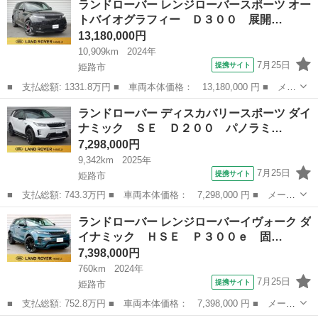
ランドローバー レンジローバースポーツ オー
ア ラウンジ 正規ディーラー車 社外ナビ・フルセグＴＶ ＨＩ
トバイオグラフィー Ｄ３００ 展開…
Ｄ ＥＴＣ ガラス...
13,180,000円
10,909km
2024年
7月25日
提携サイト
姫路市
■ 支払総額: 1331.8万円 ■ 車両本体価格： 13,180,000 円 ■ メー
カー名： ランドローバー ■ 車種名： レンジローバースポーツ
兵庫
姫路市
その他
ランドローバー ディスカバリースポーツ ダイ
■ グレード名： オートバイオグラフィー Ｄ３００ 展開式サンル
ナミック ＳＥ Ｄ２００ パノラミ…
ーフ ...
7,298,000円
9,342km
2025年
7月25日
提携サイト
姫路市
■ 支払総額: 743.3万円 ■ 車両本体価格： 7,298,000 円 ■ メーカ
ー名： ランドローバー ■ 車種名： ディスカバリースポーツ ■
兵庫
姫路市
その他
ランドローバー レンジローバーイヴォーク ダ
グレード名： ダイナミック ＳＥ Ｄ２００ パノラミックルー
イナミック ＨＳＥ Ｐ３００ｅ 固…
フ インテ...
7,398,000円
760km
2024年
7月25日
提携サイト
姫路市
■ 支払総額: 752.8万円 ■ 車両本体価格： 7,398,000 円 ■ メーカ
ー名： ランドローバー ■ 車種名： レンジローバーイヴォーク