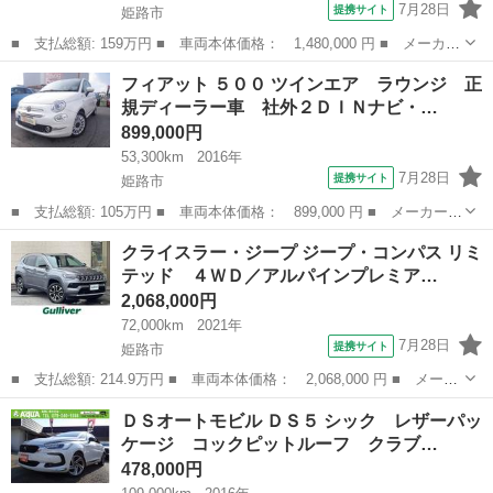
7月28日
提携サイト
姫路市
■ 支払総額: 159万円 ■ 車両本体価格： 1,480,000 円 ■ メーカー
名： いすゞ ■ 車種名： エルフトラック ■ グレード名： 積
兵庫
姫路市
その他
フィアット ５００ ツインエア ラウンジ 正
載１．５ｔ 車両総重量：３９９５ｋｇ 荷台内寸 長さ：２９９ｃ
規ディーラー車 社外２ＤＩＮナビ・…
ｍ 幅：１...
899,000円
53,300km
2016年
7月28日
提携サイト
姫路市
■ 支払総額: 105万円 ■ 車両本体価格： 899,000 円 ■ メーカー
名： フィアット ■ 車種名： ５００ ■ グレード名： ツインエ
兵庫
姫路市
その他
クライスラー・ジープ ジープ・コンパス リミ
ア ラウンジ 正規ディーラー車 社外２ＤＩＮナビ・ＴＶ バック
テッド ４ＷＤ／アルパインプレミア…
カメラ ＥＴＣ...
2,068,000円
72,000km
2021年
7月28日
提携サイト
姫路市
■ 支払総額: 214.9万円 ■ 車両本体価格： 2,068,000 円 ■ メーカ
ー名： クライスラー・ジープ ■ 車種名： ジープ・コンパス ■
兵庫
姫路市
その他
ＤＳオートモビル ＤＳ５ シック レザーパッ
グレード名： リミテッド ４ＷＤ／アルパインプレミアムサウンド
ケージ コックピットルーフ クラブ…
／純正ナ...
478,000円