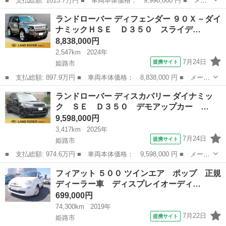
■ 支払総額: 1013.7万円 ■ 車両本体価格： 9,998,000 円 ■ メー
カー名： ランドローバー ■ 車種名： レンジローバーヴェラール
兵庫
姫路市
その他
ランドローバー ディフェンダー ９０Ｘ－ダイ
■ グレード名： ダイナミック ＳＥ Ｄ２００ 固定式サンルー
ナミックＨＳＥ Ｄ３５０ スライデ…
フ ＭＥ...
8,838,000円
2,547km
2024年
7月24日
提携サイト
姫路市
■ 支払総額: 897.9万円 ■ 車両本体価格： 8,838,000 円 ■ メーカ
ー名： ランドローバー ■ 車種名： ディフェンダー ■ グレード
兵庫
姫路市
その他
ランドローバー ディスカバリー ダイナミッ
名： ９０Ｘ－ダイナミックＨＳＥ Ｄ３５０ スライディングパノ
ク ＳＥ Ｄ３５０ デモアップカー …
ラミック...
9,598,000円
3,417km
2025年
7月24日
提携サイト
姫路市
■ 支払総額: 974.6万円 ■ 車両本体価格： 9,598,000 円 ■ メーカ
ー名： ランドローバー ■ 車種名： ディスカバリー ■ グレード
兵庫
姫路市
その他
フィアット ５００ ツインエア ポップ 正規
名： ダイナミック ＳＥ Ｄ３５０ デモアップカー サンルー
ディーラー車 ディスプレイオーディ…
フ ワイヤ...
699,000円
74,300km
2019年
7月22日
提携サイト
姫路市