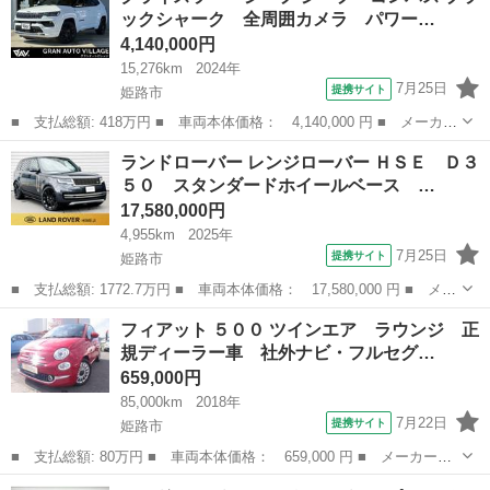
ックシャーク 全周囲カメラ パワー…
減ブレーキ...
4,140,000円
15,276km
2024年
7月25日
提携サイト
姫路市
■ 支払総額: 418万円 ■ 車両本体価格： 4,140,000 円 ■ メーカー
名： クライスラー・ジープ ■ 車種名： ジープ・コンパス ■ グ
兵庫
姫路市
その他
ランドローバー レンジローバー ＨＳＥ Ｄ３
レード名： ブラックシャーク 全周囲カメラ パワーゲート メモ
５０ スタンダードホイールベース …
リ機能付き...
17,580,000円
4,955km
2025年
7月25日
提携サイト
姫路市
■ 支払総額: 1772.7万円 ■ 車両本体価格： 17,580,000 円 ■ メー
カー名： ランドローバー ■ 車種名： レンジローバー ■ グレー
兵庫
姫路市
その他
フィアット ５００ ツインエア ラウンジ 正
ド名： ＨＳＥ Ｄ３５０ スタンダードホイールベース デモカー
規ディーラー車 社外ナビ・フルセグ…
アップ...
659,000円
85,000km
2018年
7月22日
提携サイト
姫路市
■ 支払総額: 80万円 ■ 車両本体価格： 659,000 円 ■ メーカー
名： フィアット ■ 車種名： ５００ ■ グレード名： ツインエ
兵庫
姫路市
その他