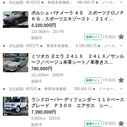
■ 支払総額: 48.8万円 ■ 車両本体価格： 388,000 円 ■ メーカー
名： スマート ■ 車種名： スマートフォーフォー ■ グレード
兵庫
姫路市
その他
ポルシェ パナメーラ ４Ｓ スポーツクロノＰ
名： パッション 衝突警告システム クルーズコントロール アイ
ＫＧ．スポーツエキゾースト．２１イ…
ドリングストッ...
4,100,000円
123,000km
2017年
7月30日
提携サイト
姫路市
■ 支払総額: 430万円 ■ 車両本体価格： 4,100,000 円 ■ メーカー
名： ポルシェ ■ 車種名： パナメーラ ■ グレード名： ４Ｓ
兵庫
姫路市
その他
ミツオカ ヌエラ ２４ＬＸ ２４ＬＸ／サンル
スポーツクロノＰＫＧ．スポーツエキゾースト．２１インチターボデ
ーフ／ベージュ本革シート／革巻きス…
ザインＡＷ...
780,000円
111,420km
2005年
7月30日
提携サイト
姫路市
■ 支払総額: 90万円 ■ 車両本体価格： 780,000 円 ■ メーカー
名： ミツオカ ■ 車種名： ヌエラ ■ グレード名： ２４ＬＸ
兵庫
姫路市
その他
ランドローバー ディフェンダー １１０ベース
２４ＬＸ／サンルーフ／ベージュ本革シート／革巻きステアリング／
グレード Ｐ３００ エアサス シー…
ウッドパネル／ク...
7,390,000円
9,852km
2021年
7月30日
提携サイト
姫路市