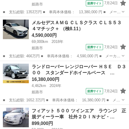
7月24日
提携サイト
姫路市
■ 支払総額: 1353万円 ■ 車両本体価格： 13,380,000 円 ■ メーカ
ー名： ランドローバー ■ 車種名： レンジローバースポーツ ■
兵庫
姫路市
その他
メルセデスＡＭＧ ＣＬＳクラス ＣＬＳ５３
グレード名： ダイナミックＳＥ Ｐ５５０ｅ デモアップ フロン
４マチック＋ （検8.11）
トシート...
4,590,000円
69,000km
2018年
7月24日
提携サイト
姫路市
■ 支払総額: 466万円 ■ 車両本体価格： 4,590,000 円 ■ メーカー
名： メルセデスＡＭＧ ■ 車種名： ＣＬＳクラス ■ グレード
兵庫
姫路市
その他
ランドローバー レンジローバー ＨＳＥ Ｄ３
名： ＣＬＳ５３ ４マチック＋ ■ 排気量： 3000cc ■ ドア枚
００ スタンダードホイールベース …
数：...
16,380,000円
4,462km
2024年
7月24日
提携サイト
姫路市
■ 支払総額: 1652.3万円 ■ 車両本体価格： 16,380,000 円 ■ メー
カー名： ランドローバー ■ 車種名： レンジローバー ■ グレー
兵庫
姫路市
その他
フィアット ５００ ツインエア ラウンジ 正
ド名： ＨＳＥ Ｄ３００ スタンダードホイールベース パノラミ
規ディーラー車 社外２ＤＩＮナビ・…
ックル...
899,000円