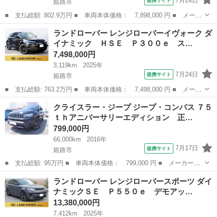
7月24日
提携サイト
姫路市
■ 支払総額: 802.9万円 ■ 車両本体価格： 7,898,000 円 ■ メーカ
ー名： ランドローバー ■ 車種名： ディスカバリースポーツ ■
兵庫
姫路市
その他
ランドローバー レンジローバーイヴォーク ダ
グレード名： ダイナミック ＨＳＥ Ｐ３００ｅ 固定式サンルー
イナミック ＨＳＥ Ｐ３００ｅ ス…
フ メリ...
7,498,000円
3,119km
2025年
7月24日
提携サイト
姫路市
■ 支払総額: 763.2万円 ■ 車両本体価格： 7,498,000 円 ■ メーカ
ー名： ランドローバー ■ 車種名： レンジローバーイヴォーク
兵庫
姫路市
その他
クライスラー・ジープ ジープ・コンパス ７５
■ グレード名： ダイナミック ＨＳＥ Ｐ３００ｅ スライディン
ｔｈアニバーサリーエディション 正…
グパノラ...
799,000円
66,000km
2016年
7月17日
提携サイト
姫路市
■ 支払総額: 95万円 ■ 車両本体価格： 799,000 円 ■ メーカー
名： クライスラー・ジープ ■ 車種名： ジープ・コンパス ■ グ
兵庫
姫路市
その他
ランドローバー レンジローバースポーツ ダイ
レード名： ７５ｔｈアニバーサリーエディション 正規ディーラー
ナミックＳＥ Ｐ５５０ｅ デモアッ…
車 社外２ＤＩＮ...
13,380,000円
7,412km
2025年