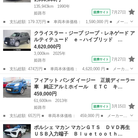
135,943km
1990年
7月27日
提携サイト
姫路市
■ 支払総額: 179.3万円 ■ 車両本体価格： 1,590,000 円 ■ メーカ
ー名： ユーノス ■ 車種名： ユーノスロードスター ■ グレード
兵庫
姫路市
その他
クライスラー・ジープ ジープ・レネゲード ア
名： Ｖスペシャル ５速マニュアル 同色ハードトップ マツダス
ルティテュード ｅ－ハイブリッド …
ピードバ...
4,620,000円
3,000km
2025年
7月27日
提携サイト
姫路市
■ 支払総額: 474万円 ■ 車両本体価格： 4,620,000 円 ■ メーカー
名： クライスラー・ジープ ■ 車種名： ジープ・レネゲード ■
兵庫
姫路市
その他
フィアット パンダ イージー 正規ディーラー
グレード名： アルティテュード ｅ－ハイブリッド 純正ナビ＆バ
車 純正アルミホイール ＥＴＣ キ…
ックカメラ...
459,000円
61,600km
2013年
3月15日
提携サイト
姫路市
■ 支払総額: 65万円 ■ 車両本体価格： 459,000 円 ■ メーカー
名： フィアット ■ 車種名： パンダ ■ グレード名： イージ
兵庫
姫路市
その他
ポルシェ マカン マカンＧＴＳ ＤＶＤ再生
ー 正規ディーラー車 純正アルミホイール ＥＴＣ キーレス電動
ＵＳＢ入力端子 Ｂｌｕｅｔｏｏｔｈ…
ミラー 純正オーデ...