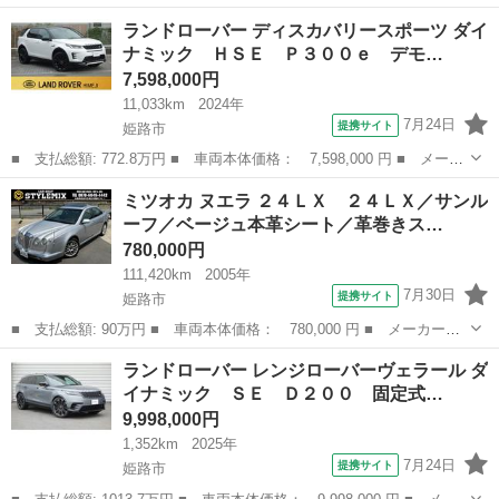
名： ランドローバー ■ 車種名： レンジローバーヴェラール ■
兵庫
姫路市
その他
ランドローバー ディスカバリースポーツ ダイ
グレード名： ダイナミック ＳＥ Ｐ４００ｅ 固定式パノラミッ
ナミック ＨＳＥ Ｐ３００ｅ デモ…
クルーフ ...
7,598,000円
11,033km
2024年
7月24日
提携サイト
姫路市
■ 支払総額: 772.8万円 ■ 車両本体価格： 7,598,000 円 ■ メーカ
ー名： ランドローバー ■ 車種名： ディスカバリースポーツ ■
兵庫
姫路市
その他
ミツオカ ヌエラ ２４ＬＸ ２４ＬＸ／サンル
グレード名： ダイナミック ＨＳＥ Ｐ３００ｅ デモアップ パ
ーフ／ベージュ本革シート／革巻きス…
ノラミッ...
780,000円
111,420km
2005年
7月30日
提携サイト
姫路市
■ 支払総額: 90万円 ■ 車両本体価格： 780,000 円 ■ メーカー
名： ミツオカ ■ 車種名： ヌエラ ■ グレード名： ２４ＬＸ
兵庫
姫路市
その他
ランドローバー レンジローバーヴェラール ダ
２４ＬＸ／サンルーフ／ベージュ本革シート／革巻きステアリング／
イナミック ＳＥ Ｄ２００ 固定式…
ウッドパネル／ク...
9,998,000円
1,352km
2025年
7月24日
提携サイト
姫路市