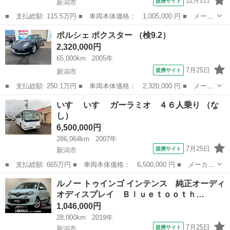
12月2日
提携サイト
新潟市
■ 支払総額: 115.5万円 ■ 車両本体価格： 1,005,000 円 ■ メーカ
ー名： クライスラー・ジープ ■ 車種名： ジープ・グランドチェ
新潟
新潟市
その他
ポルシェ ボクスター （検9.2）
ロキー ■ グレード名： リミテッド ４ＷＤ、ＨＤＤナビ、バック
2,320,000円
カメラ、...
65,000km
2005年
7月25日
提携サイト
新潟市
■ 支払総額: 250.1万円 ■ 車両本体価格： 2,320,000 円 ■ メーカ
ー名： ポルシェ ■ 車種名： ボクスター ■ グレード名： ■
新潟
新潟市
その他
いすゞ いすゞ ガーラミオ ４６人乗り （な
排気量： 2700cc ■ ドア枚数： オープン ■ ミッション： ...
し）
6,500,000円
286,064km
2007年
7月25日
提携サイト
新潟市
■ 支払総額: 665万円 ■ 車両本体価格： 6,500,000 円 ■ メーカー
名： いすゞ ■ 車種名： いすゞ ■ グレード名： ガーラミオ
新潟
新潟市
その他
ルノー トゥインゴ インテンス 純正オーディ
４６人乗り ■ 排気量： 6400cc ■ ドア枚数： 1D ■ ミッシ...
オディスプレイ Ｂｌｕｅｔｏｏｔｈ…
1,046,000円
28,000km
2019年
7月25日
提携サイト
新潟市