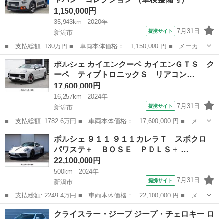
ドステップ ...
1,150,000円
35,943km
2020年
7月31日
提携サイト
新潟市
■ 支払総額: 130万円 ■ 車両本体価格： 1,150,000 円 ■ メーカー
名： シトロエン ■ 車種名： Ｃ３ ■ グレード名： インスパイ
新潟
新潟市
その他
ポルシェ カイエンクーペ カイエンＧＴＳ ク
アード バイ ジャパン コレクション ■ 排気量： 1200cc ■
ーペ ティプトロニックＳ リアコン…
ド...
17,600,000円
16,257km
2024年
7月31日
提携サイト
新潟市
■ 支払総額: 1782.6万円 ■ 車両本体価格： 17,600,000 円 ■ メー
カー名： ポルシェ ■ 車種名： カイエンクーペ ■ グレード
新潟
新潟市
その他
ポルシェ ９１１ ９１１カレラＴ スポクロ
名： カイエンＧＴＳ クーペ ティプトロニックＳ リアコンフォ
パワステ＋ ＢＯＳＥ ＰＤＬＳ＋ …
ートベンチ...
22,100,000円
500km
2024年
7月31日
提携サイト
新潟市
■ 支払総額: 2249.4万円 ■ 車両本体価格： 22,100,000 円 ■ メー
カー名： ポルシェ ■ 車種名： ９１１ ■ グレード名： ９１１
新潟
新潟市
その他
クライスラー・ジープ ジープ・チェロキー ロ
カレラＴ スポクロ パワステ＋ ＢＯＳＥ ＰＤＬＳ＋ ■ 排気