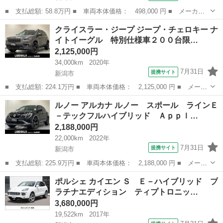
■ 支払総額: 58.8万円 ■ 車両本体価格： 498,000 円 ■ メーカー
名： スマート ■ 車種名： スマートフォーツークーペ ■ グレー
新潟
新潟市
その他
クライスラー・ジープ ジープ・チェロキー ナ
ド名： ｍｈｄパッション ガラスルーフ Ｉ－ＳＴＯＰ アップル
イトイーグル 特別仕様車２００台限…
カープレイ ...
2,125,000円
34,000km
2020年
7月31日
提携サイト
新潟市
■ 支払総額: 224.1万円 ■ 車両本体価格： 2,125,000 円 ■ メーカ
ー名： クライスラー・ジープ ■ 車種名： ジープ・チェロキー
新潟
新潟市
その他
ルノー アルカナ ルノー スポール ラインＥ
■ グレード名： ナイトイーグル 特別仕様車２００台限定 グロス
－テックフルハイブリッド Ａｐｐｌ…
ブラック...
2,188,000円
22,000km
2022年
7月31日
提携サイト
新潟市
■ 支払総額: 225.9万円 ■ 車両本体価格： 2,188,000 円 ■ メーカ
ー名： ルノー ■ 車種名： アルカナ ■ グレード名： ルノー
新潟
新潟市
その他
ポルシェ カイエン Ｓ Ｅ－ハイブリッド プ
スポール ラインＥ－テックフルハイブリッド Ａｐｐｌｅ Ｃａｒ
ラチナエディション ティプトロニッ…
Ｐｌａｙ...
3,680,000円
19,522km
2017年