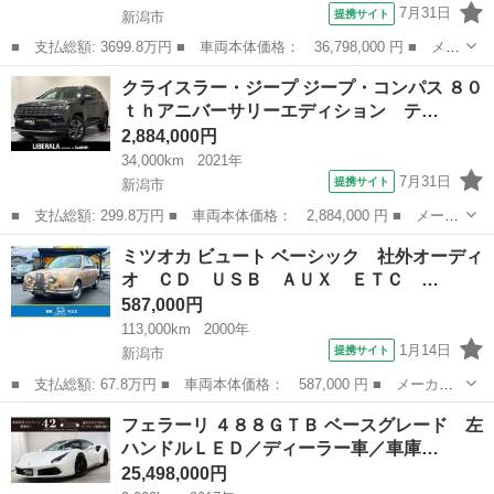
7月31日
提携サイト
新潟市
■ 支払総額: 3699.8万円 ■ 車両本体価格： 36,798,000 円 ■ メー
カー名： ロールスロイス ■ 車種名： ゴースト ■ グレード
新潟
新潟市
その他
クライスラー・ジープ ジープ・コンパス ８０
名： 禁煙車／車庫保管／ディーラー車／左ハンドル／ブラックバ
ｔｈアニバーサリーエディション テ…
ッジ／ダブ...
2,884,000円
34,000km
2021年
7月31日
提携サイト
新潟市
■ 支払総額: 299.8万円 ■ 車両本体価格： 2,884,000 円 ■ メーカ
ー名： クライスラー・ジープ ■ 車種名： ジープ・コンパス ■
新潟
新潟市
その他
ミツオカ ビュート ベーシック 社外オーディ
グレード名： ８０ｔｈアニバーサリーエディション テクノメタリ
オ ＣＤ ＵＳＢ ＡＵＸ ＥＴＣ …
ックグリ...
587,000円
113,000km
2000年
1月14日
提携サイト
新潟市
■ 支払総額: 67.8万円 ■ 車両本体価格： 587,000 円 ■ メーカー
名： ミツオカ ■ 車種名： ビュート ■ グレード名： ベーシッ
新潟
新潟市
その他
フェラーリ ４８８ＧＴＢ ベースグレード 左
ク 社外オーディオ ＣＤ ＵＳＢ ＡＵＸ ＥＴＣ 電格ミラー
ハンドルＬＥＤ／ディーラー車／車庫…
キーレス フ...
25,498,000円