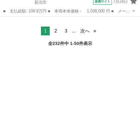
7月24日
提携サイト
新潟市
■ 支払総額: 109.8万円 ■ 車両本体価格： 1,038,000 円 ■ メーカ
ー名： フィアット ■ 車種名： ５００ ■ グレード名： １．
新潟
新潟市
その他
２ ポップ ミントグリーン（ボディーカラー） 純正ディスプレイ
オーディオ...
1
2
3
...
次へ
全232件中 1-50件表示