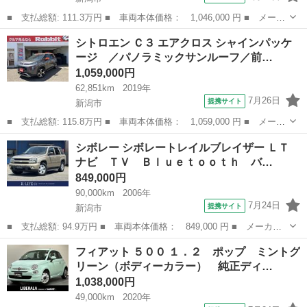
■ 支払総額: 111.3万円 ■ 車両本体価格： 1,046,000 円 ■ メーカ
ー名： ルノー ■ 車種名： トゥインゴ ■ グレード名： インテ
新潟
新潟市
その他
シトロエン Ｃ３ エアクロス シャインパッケ
ンス 純正オーディオディスプレイ Ｂｌｕｅｔｏｏｔｈ ＡＭ Ｆ
ージ ／パノラミックサンルーフ／前…
Ｍ クル...
1,059,000円
62,851km
2019年
7月26日
提携サイト
新潟市
■ 支払総額: 115.8万円 ■ 車両本体価格： 1,059,000 円 ■ メーカ
ー名： シトロエン ■ 車種名： Ｃ３ エアクロス ■ グレード
新潟
新潟市
その他
シボレー シボレートレイルブレイザー ＬＴ
名： シャインパッケージ ／パノラミックサンルーフ／前後ドライ
ナビ ＴＶ Ｂｌｕｅｔｏｏｔｈ バ…
ブレコーダ...
849,000円
90,000km
2006年
7月24日
提携サイト
新潟市
■ 支払総額: 94.9万円 ■ 車両本体価格： 849,000 円 ■ メーカー
名： シボレー ■ 車種名： シボレートレイルブレイザー ■ グレ
新潟
新潟市
その他
フィアット ５００ １．２ ポップ ミントグ
ード名： ＬＴ ナビ ＴＶ Ｂｌｕｅｔｏｏｔｈ バックカメラ
リーン（ボディーカラー） 純正ディ…
ＥＴＣ ヒッ...
1,038,000円
49,000km
2020年