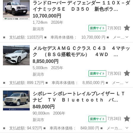
ランドローバー ディフェンダー １１０Ｘ－ダ
レード名： ＢＲＡＢＵＳ スポーツ ツイナミック ■ 排気量：
イナミックＳＥ Ｄ３５０ 新色ボラ…
900...
10,700,000円
1,724km
2026年
7月30日
提携サイト
新潟市
■ 支払総額: 1103万円 ■ 車両本体価格： 10,700,000 円 ■ メーカ
ー名： ランドローバー ■ 車種名： ディフェンダー ■ グレード
新潟
新潟市
その他
メルセデスＡＭＧ Ｃクラス Ｃ４３ ４マチッ
名： １１０Ｘ－ダイナミックＳＥ Ｄ３５０ 新色ボラスコグレイ
ク （ＢＳＧ搭載モデル） ４ＷＤ …
電子制御...
8,850,000円
5,000km
2025年
7月30日
提携サイト
新潟市
■ 支払総額: 899.1万円 ■ 車両本体価格： 8,850,000 円 ■ メーカ
ー名： メルセデスＡＭＧ ■ 車種名： Ｃクラス ■ グレード
新潟
新潟市
その他
シボレー シボレートレイルブレイザー ＬＴ
名： Ｃ４３ ４マチック （ＢＳＧ搭載モデル） ４ＷＤ ＭＰ２
ナビ ＴＶ Ｂｌｕｅｔｏｏｔｈ バ…
０２５０１ ...
849,000円
90,000km
2006年
7月24日
提携サイト
新潟市
■ 支払総額: 94.9万円 ■ 車両本体価格： 849,000 円 ■ メーカー