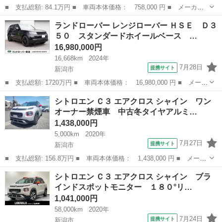
■ 支払総額: 84.1万円 ■ 車両本体価格： 758,000 円 ■ メーカー
名： クライスラー・ジープ ■ 車種名： ジープ・チェロキー ■
新潟
新潟市
その他
ランドローバー レンジローバー ＨＳＥ Ｄ３
グレード名： スポーツ 切替式４ＷＤ 純正アルミホイール サイ
５０ スタンダードホイールベース …
ドステップ ...
16,980,000円
16,668km
2024年
7月28日
提携サイト
新潟市
■ 支払総額: 1720万円 ■ 車両本体価格： 16,980,000 円 ■ メーカ
ー名： ランドローバー ■ 車種名： レンジローバー ■ グレード
新潟
新潟市
その他
シトロエン Ｃ３ エアクロス シャイン ワン
名： ＨＳＥ Ｄ３５０ スタンダードホイールベース ディーゼル
オーナー禁煙車 中古冬タイヤアルミ…
ターボ ...
1,438,000円
5,000km
2020年
7月27日
提携サイト
新潟市
■ 支払総額: 156.8万円 ■ 車両本体価格： 1,438,000 円 ■ メーカ
ー名： シトロエン ■ 車種名： Ｃ３ エアクロス ■ グレード
新潟
新潟市
その他
シトロエン Ｃ３ エアクロス シャイン ブラ
名： シャイン ワンオーナー禁煙車 中古冬タイヤアルミ付 クル
インドスポットモニター １８０°リ…
コン 衝突...
1,041,000円
58,000km
2020年
7月24日
提携サイト
新潟市