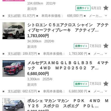
104,600km
2011年
6月1日
提携サイト
新潟市
■ 支払総額: 81.9万円 ■ 車両本体価格： 698,000 円 ■ メーカー
名： クライスラー・ジープ ■ 車種名： ジープ・パトリオット
新潟
新潟市
その他
シトロエン Ｃ５エアクロス シャイン アクテ
■ グレード名： スポーツ 後期モデル ４ＷＤ ルーフレール ナ
ィブセーフティブレーキ アクティブ…
ビ フルセグ...
1,783,000円
34,000km
2020年
7月31日
提携サイト
新潟市
■ 支払総額: 189.8万円 ■ 車両本体価格： 1,783,000 円 ■ メーカ
ー名： シトロエン ■ 車種名： Ｃ５エアクロス ■ グレード
新潟
新潟市
その他
メルセデスＡＭＧ ＧＬＢ ＧＬＢ３５ ４マチ
名： シャイン アクティブセーフティブレーキ アクティブクルー
ック ４ＷＤ ＭＰ２０２５０２ ア…
ズコントロー...
6,680,000円
3,300km
2025年
7月31日
提携サイト
新潟市
■ 支払総額: 682.6万円 ■ 車両本体価格： 6,680,000 円 ■ メーカ
ー名： メルセデスＡＭＧ ■ 車種名： ＧＬＢ ■ グレード名：
新潟
新潟市
その他
ポルシェ マカン マカン ＰＤＫ ４ＷＤ Ｍ
ＧＬＢ３５ ４マチック ４ＷＤ ＭＰ２０２５０２ アドバンスド
Ｙ２５ スポクロ スポエグ ＰＤＬ…
パッケー...