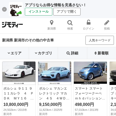
アプリならお得な情報を見逃さない！
インストール
アプリで開く
新潟県
検索
ログイン
投稿
新潟県 新潟市のその他の中古車
人気キーワード
エリア
カテゴリ
詳細
新着順
ポルシェ ９１１ ９
ポルシェ マカンエ
スマート スマート
ク
１１カレラ ４ Ｐ
レクトリック マカ
フォーツークーペ
プ
ＤＫ ＭＹ１６ ス
ン ４Ｓ ４ＷＤ
ｍｈｄパッション
キ
ポクロ スポエグ
スポクロ ＰＡＳ
ガラスルーフ Ｉ－
ル
10,800,000円
9,150,000円
498,000円
2,
シートヒーター
Ｍ Ｐガラス リア
ＳＴＯＰ アップル
０
24,502km / 2015年
11,823km / 2025年
57,010km / 2013年
34,
（検8.9）
アクスル （検10.2）
カープレイ 追加タ
ラ
新潟市
新潟市
新潟市
新