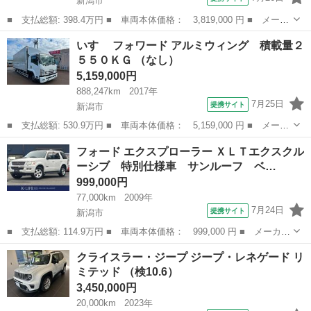
新潟市
■ 支払総額: 398.4万円 ■ 車両本体価格： 3,819,000 円 ■ メーカ
ー名： クライスラー・ジープ ■ 車種名： ジープ・ラングラーア
新潟
新潟市
その他
いすゞ フォワード アルミウィング 積載量２
ンリミテッド ■ グレード名： ルビコン ハードロック ４ＷＤ
５５０ＫＧ （なし）
特別仕様...
5,159,000円
888,247km
2017年
7月25日
提携サイト
新潟市
■ 支払総額: 530.9万円 ■ 車両本体価格： 5,159,000 円 ■ メーカ
ー名： いすゞ ■ 車種名： フォワード ■ グレード名： アルミ
新潟
新潟市
その他
フォード エクスプローラー ＸＬＴエクスクル
ウィング 積載量２５５０ＫＧ ■ 排気量： 5200cc ■ ドア枚数...
ーシブ 特別仕様車 サンルーフ ベ…
999,000円
77,000km
2009年
7月24日
提携サイト
新潟市
■ 支払総額: 114.9万円 ■ 車両本体価格： 999,000 円 ■ メーカー
名： フォード ■ 車種名： エクスプローラー ■ グレード名：
新潟
新潟市
その他
クライスラー・ジープ ジープ・レネゲード リ
ＸＬＴエクスクルーシブ 特別仕様車 サンルーフ ベージュ革シー
ミテッド （検10.6）
ト シート...
3,450,000円
20,000km
2023年