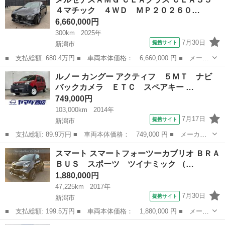
グレード名： ロンジチュード 関西仕入 ４ＷＤ ルーフレール
４マチック ４ＷＤ ＭＰ２０２６０…
パワーバックドア...
6,660,000円
300km
2025年
7月30日
提携サイト
新潟市
■ 支払総額: 680.4万円 ■ 車両本体価格： 6,660,000 円 ■ メーカ
ー名： メルセデスＡＭＧ ■ 車種名： ＣＬＡクラス ■ グレード
新潟
新潟市
その他
ルノー カングー アクティフ ５ＭＴ ナビ
名： ＣＬＡ３５ ４マチック ４ＷＤ ＭＰ２０２６０１ ■ 排気
バックカメラ ＥＴＣ スペアキー …
量： ...
749,000円
103,000km
2014年
7月17日
提携サイト
新潟市
■ 支払総額: 89.9万円 ■ 車両本体価格： 749,000 円 ■ メーカー
名： ルノー ■ 車種名： カングー ■ グレード名： アクティ
新潟
新潟市
その他
スマート スマートフォーツーカブリオ ＢＲＡ
フ ５ＭＴ ナビ バックカメラ ＥＴＣ スペアキー ■ 排気
ＢＵＳ スポーツ ツイナミック （…
量： 1600c...
1,880,000円
47,225km
2017年
7月30日
提携サイト
新潟市
■ 支払総額: 199.5万円 ■ 車両本体価格： 1,880,000 円 ■ メーカ
ー名： スマート ■ 車種名： スマートフォーツーカブリオ ■ グ
新潟
新潟市
その他