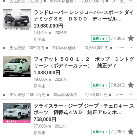
■ 支払総額: 722万円 ■ 車両本体価格： 7,000,000 円 ■ メーカー
名： ランドローバー ■ 車種名： ディフェンダー ■ グレード
新潟
新潟市
その他
ランドローバー レンジローバースポーツ ダイ
名： １１０Ｓ Ｄ３００ ディーゼルターボ ４ＷＤ プレミアム
ナミックＳＥ Ｄ３００ ディーゼル…
アップグレー...
10,680,000円
14,848km
2024年
7月30日
提携サイト
新潟市
■ 支払総額: 1089万円 ■ 車両本体価格： 10,680,000 円 ■ メーカ
ー名： ランドローバー ■ 車種名： レンジローバースポーツ ■
新潟
新潟市
その他
フィアット ５００ １．２ ポップ ミントグ
グレード名： ダイナミックＳＥ Ｄ３００ ディーゼルターボ ４
リーン（ボディーカラー） 純正ディ…
ＷＤ エ...
1,038,000円
49,000km
2020年
7月24日
提携サイト
新潟市
■ 支払総額: 109.8万円 ■ 車両本体価格： 1,038,000 円 ■ メーカ
ー名： フィアット ■ 車種名： ５００ ■ グレード名： １．
新潟
新潟市
その他
クライスラー・ジープ ジープ・チェロキー ス
２ ポップ ミントグリーン（ボディーカラー） 純正ディスプレイ
ポーツ 切替式４ＷＤ 純正アルミホ…
オーディオ...
758,000円
77,800km
2011年
7月28日
提携サイト
新潟市