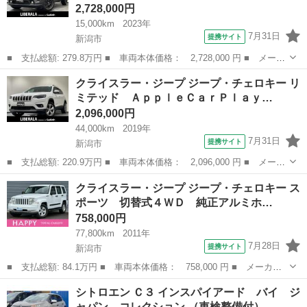
2,728,000円
15,000km
2023年
7月31日
提携サイト
新潟市
■ 支払総額: 279.8万円 ■ 車両本体価格： 2,728,000 円 ■ メーカ
ー名： クライスラー・ジープ ■ 車種名： ジープ・レネゲード
新潟
新潟市
その他
クライスラー・ジープ ジープ・チェロキー リ
■ グレード名： リミテッド アダプティブクルーズコントロール
ミテッド ＡｐｐｌｅＣａｒＰｌａｙ…
ブライン...
2,096,000円
44,000km
2019年
7月31日
提携サイト
新潟市
■ 支払総額: 220.9万円 ■ 車両本体価格： 2,096,000 円 ■ メーカ
ー名： クライスラー・ジープ ■ 車種名： ジープ・チェロキー
新潟
新潟市
その他
クライスラー・ジープ ジープ・チェロキー ス
■ グレード名： リミテッド ＡｐｐｌｅＣａｒＰｌａｙ Ａｎｄｒ
ポーツ 切替式４ＷＤ 純正アルミホ…
ｏｉｄＡ...
758,000円
77,800km
2011年
7月28日
提携サイト
新潟市
■ 支払総額: 84.1万円 ■ 車両本体価格： 758,000 円 ■ メーカー
名： クライスラー・ジープ ■ 車種名： ジープ・チェロキー ■
新潟
新潟市
その他
シトロエン Ｃ３ インスパイアード バイ ジ
グレード名： スポーツ 切替式４ＷＤ 純正アルミホイール サイ
ャパン コレクション （車検整備付）