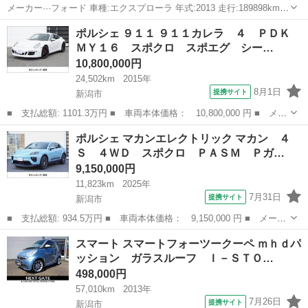
メーカー···フォード 車種:エクスプローラ 年式:2013 走行:189898km
グレード·· エコブーストリミテッド 駆動:2WD 排気量:2000 シフト:AT
新潟
新潟市
早通駅
その他
ポルシェ ９１１ ９１１カレラ ４ ＰＤＫ
型式···ABA-1FMHK9 色....ブラック 修...
ＭＹ１６ スポクロ スポエグ シー…
10,800,000円
24,502km
2015年
8月1日
提携サイト
新潟市
■ 支払総額: 1101.3万円 ■ 車両本体価格： 10,800,000 円 ■ メー
カー名： ポルシェ ■ 車種名： ９１１ ■ グレード名： ９１１
新潟
新潟市
その他
ポルシェ マカンエレクトリック マカン ４
カレラ ４ ＰＤＫ ＭＹ１６ スポクロ スポエグ シートヒータ
Ｓ ４ＷＤ スポクロ ＰＡＳＭ Ｐガ…
ー ■...
9,150,000円
11,823km
2025年
7月31日
提携サイト
新潟市
■ 支払総額: 934.5万円 ■ 車両本体価格： 9,150,000 円 ■ メーカ
ー名： ポルシェ ■ 車種名： マカンエレクトリック ■ グレード
新潟
新潟市
その他
スマート スマートフォーツークーペ ｍｈｄパ
名： マカン ４Ｓ ４ＷＤ スポクロ ＰＡＳＭ Ｐガラス リア
ッション ガラスルーフ Ｉ－ＳＴＯ…
アクスル...
498,000円
57,010km
2013年
7月26日
提携サイト
新潟市