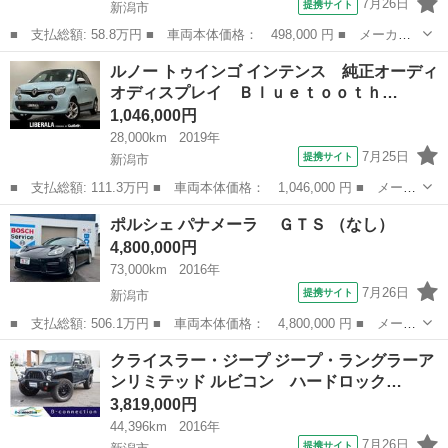
7月26日
提携サイト
新潟市
■ 支払総額: 58.8万円 ■ 車両本体価格： 498,000 円 ■ メーカー
名： スマート ■ 車種名： スマートフォーツークーペ ■ グレー
新潟
新潟市
その他
ルノー トゥインゴ インテンス 純正オーディ
ド名： ｍｈｄパッション ガラスルーフ Ｉ－ＳＴＯＰ アップル
オディスプレイ Ｂｌｕｅｔｏｏｔｈ…
カープレイ ...
1,046,000円
28,000km
2019年
7月25日
提携サイト
新潟市
■ 支払総額: 111.3万円 ■ 車両本体価格： 1,046,000 円 ■ メーカ
ー名： ルノー ■ 車種名： トゥインゴ ■ グレード名： インテ
新潟
新潟市
その他
ポルシェ パナメーラ ＧＴＳ （なし）
ンス 純正オーディオディスプレイ Ｂｌｕｅｔｏｏｔｈ ＡＭ Ｆ
4,800,000円
Ｍ クル...
73,000km
2016年
7月26日
提携サイト
新潟市
■ 支払総額: 506.1万円 ■ 車両本体価格： 4,800,000 円 ■ メーカ
ー名： ポルシェ ■ 車種名： パナメーラ ■ グレード名： Ｇ
新潟
新潟市
その他
クライスラー・ジープ ジープ・ラングラーア
ＴＳ ■ 排気量： 4800cc ■ ドア枚数： 5D ■ ミッション...
ンリミテッド ルビコン ハードロック…
3,819,000円
44,396km
2016年
7月26日
提携サイト