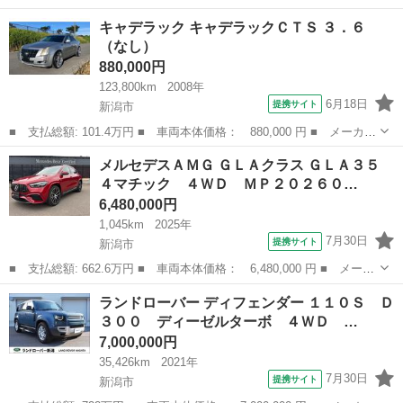
ー名： ポルシェ ■ 車種名： カイエン ■ グレード名： ベース
新潟
新潟市
その他
キャデラック キャデラックＣＴＳ ３．６
グレード ティプトロニックＳ ４ＷＤ スポエグ パワステ＋ Ｂ
（なし）
ＯＳＥ ...
880,000円
123,800km
2008年
6月18日
提携サイト
新潟市
■ 支払総額: 101.4万円 ■ 車両本体価格： 880,000 円 ■ メーカー
名： キャデラック ■ 車種名： キャデラックＣＴＳ ■ グレード
新潟
新潟市
その他
メルセデスＡＭＧ ＧＬＡクラス ＧＬＡ３５
名： ３．６ ■ 排気量： 3600cc ■ ドア枚数： 4D ■ ミッ...
４マチック ４ＷＤ ＭＰ２０２６０…
6,480,000円
1,045km
2025年
7月30日
提携サイト
新潟市
■ 支払総額: 662.6万円 ■ 車両本体価格： 6,480,000 円 ■ メーカ
ー名： メルセデスＡＭＧ ■ 車種名： ＧＬＡクラス ■ グレード
新潟
新潟市
その他
ランドローバー ディフェンダー １１０Ｓ Ｄ
名： ＧＬＡ３５ ４マチック ４ＷＤ ＭＰ２０２６０１ ■ 排気
３００ ディーゼルターボ ４ＷＤ …
量： ...
7,000,000円
35,426km
2021年
7月30日
提携サイト
新潟市