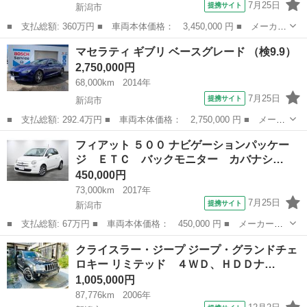
7月25日
提携サイト
新潟市
■ 支払総額: 360万円 ■ 車両本体価格： 3,450,000 円 ■ メーカー
名： クライスラー・ジープ ■ 車種名： ジープ・レネゲード ■
新潟
新潟市
その他
マセラティ ギブリ ベースグレード （検9.9）
グレード名： リミテッド ■ 排気量： 1300cc ■ ドア枚数： 5...
2,750,000円
68,000km
2014年
7月25日
提携サイト
新潟市
■ 支払総額: 292.4万円 ■ 車両本体価格： 2,750,000 円 ■ メーカ
ー名： マセラティ ■ 車種名： ギブリ ■ グレード名： ベース
新潟
新潟市
その他
フィアット ５００ ナビゲーションパッケー
グレード ■ 排気量： 3000cc ■ ドア枚数： 4D ■ ミッシ...
ジ ＥＴＣ バックモニター カバナシ…
450,000円
73,000km
2017年
7月25日
提携サイト
新潟市
■ 支払総額: 67万円 ■ 車両本体価格： 450,000 円 ■ メーカー
名： フィアット ■ 車種名： ５００ ■ グレード名： ナビゲー
新潟
新潟市
その他
クライスラー・ジープ ジープ・グランドチェ
ションパッケージ ＥＴＣ バックモニター カバナシート ■ 排気
ロキー リミテッド ４ＷＤ、ＨＤＤナ…
量： 1200...
1,005,000円
87,776km
2006年