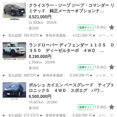
名： シボレー ■ 車種名： シボレートレイルブレイザー ■ グレ
新潟
新潟市
その他
クライスラー・ジープ ジープ・コマンダー リ
ード名： ＬＴ ナビ ＴＶ Ｂｌｕｅｔｏｏｔｈ バックカメラ
ミテッド 純正メーカーオプションナ…
ＥＴＣ ヒッ...
4,521,000円
11,000km
2025年
7月30日
提携サイト
新潟市
■ 支払総額: 459.8万円 ■ 車両本体価格： 4,521,000 円 ■ メーカ
ー名： クライスラー・ジープ ■ 車種名： ジープ・コマンダー
新潟
新潟市
その他
ランドローバー ディフェンダー １１０Ｓ Ｄ
■ グレード名： リミテッド 純正メーカーオプションナビ 全方位
３５０ ディーゼルターボ ４ＷＤ …
カメラ ...
8,190,000円
1,356km
2024年
7月30日
提携サイト
新潟市
■ 支払総額: 840万円 ■ 車両本体価格： 8,190,000 円 ■ メーカー
名： ランドローバー ■ 車種名： ディフェンダー ■ グレード
新潟
新潟市
その他
ポルシェ カイエン ベースグレード ティプト
名： １１０Ｓ Ｄ３５０ ディーゼルターボ ４ＷＤ ブラックエ
ロニックＳ ４ＷＤ スポエグ パワ…
クステリアパ...
6,500,000円
70,607km
2019年
7月30日
提携サイト
新潟市
■ 支払総額: 673.3万円 ■ 車両本体価格： 6,500,000 円 ■ メーカ