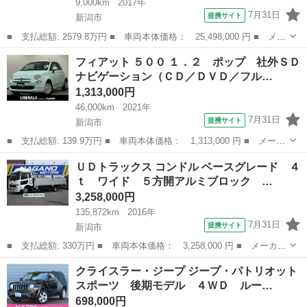
9,000km
2017年
7月31日
提携サイト
新潟市
■ 支払総額: 2579.8万円 ■ 車両本体価格： 25,498,000 円 ■ メー
カー名： フェラーリ ■ 車種名： ４８８ＧＴＢ ■ グレード
新潟
新潟市
その他
フィアット ５００ １．２ ポップ 社外ＳＤ
名： ベースグレード 左ハンドルＬＥＤ／ディーラー車／車庫保管
ナビゲーション（ＣＤ／ＤＶＤ／フル…
／クライス...
1,313,000円
46,000km
2021年
7月31日
提携サイト
新潟市
■ 支払総額: 139.9万円 ■ 車両本体価格： 1,313,000 円 ■ メーカ
ー名： フィアット ■ 車種名： ５００ ■ グレード名： １．
新潟
新潟市
その他
ＵＤトラックス コンドル ベースグレード ４
２ ポップ 社外ＳＤナビゲーション（ＣＤ／ＤＶＤ／フルセグＴＶ
ｔ ワイド ５方開アルミブロック …
／Ｂｌｕｅ...
3,258,000円
135,872km
2016年
7月31日
提携サイト
新潟市
■ 支払総額: 330万円 ■ 車両本体価格： 3,258,000 円 ■ メーカー
名： ＵＤトラックス ■ 車種名： コンドル ■ グレード名： ベ
新潟
新潟市
その他
クライスラー・ジープ ジープ・パトリオット
ースグレード ４ｔ ワイド ５方開アルミブロック 最大積載量３
スポーツ 後期モデル ４ＷＤ ルー…
６００ｋｇ...
698,000円