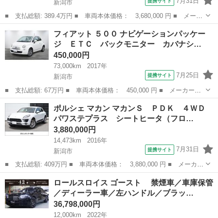
7月31日
提携サイト
新潟市
■ 支払総額: 389.4万円 ■ 車両本体価格： 3,680,000 円 ■ メーカ
ー名： ポルシェ ■ 車種名： カイエン ■ グレード名： Ｓ Ｅ
新潟
新潟市
その他
フィアット ５００ ナビゲーションパッケー
－ハイブリッド プラチナエディション ティプトロニックＳ ４Ｗ
ジ ＥＴＣ バックモニター カバナシ…
Ｄ サン...
450,000円
73,000km
2017年
7月25日
提携サイト
新潟市
■ 支払総額: 67万円 ■ 車両本体価格： 450,000 円 ■ メーカー
名： フィアット ■ 車種名： ５００ ■ グレード名： ナビゲー
新潟
新潟市
その他
ポルシェ マカン マカンＳ ＰＤＫ ４ＷＤ
ションパッケージ ＥＴＣ バックモニター カバナシート ■ 排気
パワステプラス シートヒータ（フロ…
量： 1200...
3,880,000円
14,473km
2016年
7月31日
提携サイト
新潟市
■ 支払総額: 409万円 ■ 車両本体価格： 3,880,000 円 ■ メーカー
名： ポルシェ ■ 車種名： マカン ■ グレード名： マカンＳ
新潟
新潟市
その他
ロールスロイス ゴースト 禁煙車／車庫保管
ＰＤＫ ４ＷＤ パワステプラス シートヒータ（フロント） ■ 排
／ディーラー車／左ハンドル／ブラッ…
気量： ...
36,798,000円
12,000km
2022年