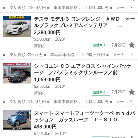
■ 支払総額: 110.8万円 ■ 車両本体価格： 1,041,000 円 ■ メーカ
ー名： シトロエン ■ 車種名： Ｃ３ エアクロス ■ グレード
新潟
新潟市
その他
テスラ モデル３ ロングレンジ ＡＷＤ オー
名： シャイン ブラインドスポットモニター １８０°リアビューカ
ルブラックプレミアムインテリア …
メラ コ...
2,280,000円
53,000km
2020年
7月26日
提携サイト
新潟市
■ 支払総額: 235万円 ■ 車両本体価格： 2,280,000 円 ■ メーカー
名： テスラ ■ 車種名： モデル３ ■ グレード名： ロングレン
新潟
新潟市
その他
シトロエン Ｃ３ エアクロス シャインパッケ
ジ ＡＷＤ オールブラックプレミアムインテリア ／ パノラマ
ージ ／パノラミックサンルーフ／前…
ガラスルー...
1,059,000円
62,851km
2019年
7月26日
提携サイト
新潟市
■ 支払総額: 115.8万円 ■ 車両本体価格： 1,059,000 円 ■ メーカ
ー名： シトロエン ■ 車種名： Ｃ３ エアクロス ■ グレード
新潟
新潟市
その他
スマート スマートフォーツークーペ ｍｈｄパ
名： シャインパッケージ ／パノラミックサンルーフ／前後ドライ
ッション ガラスルーフ Ｉ－ＳＴＯ…
ブレコーダ...
498,000円
57,010km
2013年