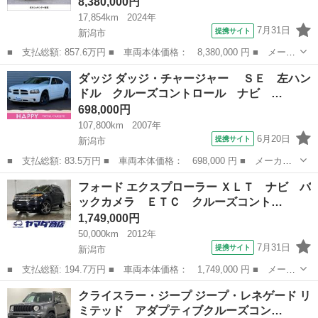
8,380,000円
17,854km
2024年
7月31日
提携サイト
新潟市
■ 支払総額: 857.6万円 ■ 車両本体価格： 8,380,000 円 ■ メーカ
ー名： ポルシェ ■ 車種名： マカン ■ グレード名： マカン
新潟
新潟市
その他
ダッジ ダッジ・チャージャー ＳＥ 左ハン
ＰＤＫ ４ＷＤ ＭＹ２５ スポクロ スポエグ ＰＤＬＳ＋ Ｓ
ドル クルーズコントロール ナビ …
Ｒ ２１イ...
698,000円
107,800km
2007年
6月20日
提携サイト
新潟市
■ 支払総額: 83.5万円 ■ 車両本体価格： 698,000 円 ■ メーカー
名： ダッジ ■ 車種名： ダッジ・チャージャー ■ グレード
新潟
新潟市
その他
フォード エクスプローラー ＸＬＴ ナビ バ
名： ＳＥ 左ハンドル クルーズコントロール ナビ フルセグ
ックカメラ ＥＴＣ クルーズコント…
ＴＶ バックカメ...
1,749,000円
50,000km
2012年
7月31日
提携サイト
新潟市
■ 支払総額: 194.7万円 ■ 車両本体価格： 1,749,000 円 ■ メーカ
ー名： フォード ■ 車種名： エクスプローラー ■ グレード
新潟
新潟市
その他
クライスラー・ジープ ジープ・レネゲード リ
名： ＸＬＴ ナビ バックカメラ ＥＴＣ クルーズコントロー
ミテッド アダプティブクルーズコン…
ル 前方カメラ...