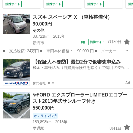
コメーター Ｂｌｕ
ル
提携サイト
提携サイト
提携サイト
提
ｅｔｏｏｔｈ 前後
ア
ドラレコ バックカ
ン
スズキ スペーシア Ｘ （車検整備付）
メラ フォグ 禁煙
ス
90,000円
車 （検10.2）
パ
その他
ー
Ｍ
88,721km
2013年
コ
7月30日
提携サイト
新潟市
ト
■ 支払総額: 24万円 ■ 車両本体価格： 90,000 円 ■ メーカー
整
名： スズキ ■ 車種名： スペーシア ■ グレード名： Ｘ ■ 排
新潟
新潟市
その他
スペーシア
【保証人不要🙆】最短2分で仮審査申込み
気量： 660cc ■ ドア枚数： 5D ■ ミッション： CVT ■ 店舗P...
税金・車検込み（自賠責保険料を除く）で毎月の支払額
は一定の自社ローン🚗
Ad
株式会社IDOM
✨FORD エクスプローラーLIMITEDエコブー
スト2013年式サンルーフ付き
550,000円
オンライン決済
189,898km
2013年
早通駅
8月1日