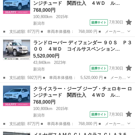
ンジチュード 関西仕入 ４ＷＤ ル…
量： ...
768,000円
100,800km
2015年
7月30日
提携サイト
新潟市
■ 支払総額: 87万円 ■ 車両本体価格： 768,000 円 ■ メーカー
名： クライスラー・ジープ ■ 車種名： ジープ・チェロキー ■
新潟
新潟市
その他
ランドローバー ディフェンダー ９０Ｓ Ｐ３
グレード名： ロンジチュード 関西仕入 ４ＷＤ ルーフレール
００ ４ＷＤ コイルサスペンション…
パワーバックドア...
5,520,000円
43,840km
2023年
7月30日
提携サイト
新潟市
■ 支払総額: 592万円 ■ 車両本体価格： 5,520,000 円 ■ メーカー
名： ランドローバー ■ 車種名： ディフェンダー ■ グレード
新潟
新潟市
その他
クライスラー・ジープ ジープ・チェロキー ロ
名： ９０Ｓ Ｐ３００ ４ＷＤ コイルサスペンション １２ｗａ
ンジチュード 関西仕入 ４ＷＤ ル…
ｙ電動Ｆｒシ...
768,000円
100,800km
2015年
7月30日
提携サイト
新潟市
■ 支払総額: 87万円 ■ 車両本体価格： 768,000 円 ■ メーカー
名： クライスラー・ジープ ■ 車種名： ジープ・チェロキー ■
新潟
新潟市
その他
メルセデスＡＭＧ ＣＬＡクラス ＣＬＡ３５