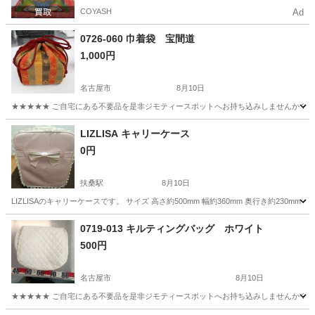
COYASH
Ad
0726-060 巾着袋 宝間道
1,000円
名古屋市
8月10日
★★★★★ ご自宅にある不要品を是非ジモティースポットへお持ち込みしませんか？ 家
愛知
名古屋市
バッグ
現地
LIZLISA キャリーケース
0円
扶桑駅
8月10日
LIZLISAのキャリーケースです。 サイズ 高さ約500mm 幅約360mm 奥行き約23
愛知
江南市
扶桑駅
バッグ
キャリー
0719-013 キルティングバッグ ホワイト
500円
名古屋市
8月10日
★★★★★ ご自宅にある不要品を是非ジモティースポットへお持ち込みしませんか？ 家