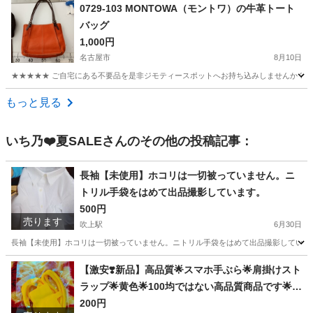
愛知
名古屋市
バッグ
現地
0729-103 MONTOWA（モントワ）の牛革トート
バッグ
1,000円
名古屋市
8月10日
★★★★★ ご自宅にある不要品を是非ジモティースポットへお持ち込みしませんか？ 家
愛知
名古屋市
バッグ
MONTOWA
もっと見る
いち乃❤️夏SALE
さんのその他の投稿記事：
長袖【未使用】ホコリは一切被っていません。ニ
トリル手袋をはめて出品撮影しています。
500円
売ります
吹上駅
6月30日
長袖【未使用】ホコリは一切被っていません。ニトリル手袋をはめて出品撮影しています。 
愛知
名古屋市
吹上駅
オフィス用家具
封筒
【激安❣️新品】高品質🌟スマホ手ぶら🌟肩掛けスト
ラップ🌟黄色🌟100均ではない高品質商品です🌟お
すすめです🌟ほとんどのカバーに適用できます
200円