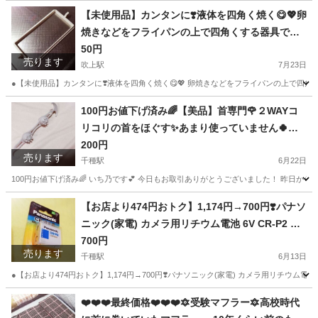
愛知
名古屋市
千種駅
インテリア雑貨/小物
お土産
【未使用品】カンタンに❣️液体を四角く焼く😋💖卵
焼きなどをフライパンの上で四角くする器具です
😊💓シリコン製です🥰他にもたくさん出品してい
50円
売ります
るので まとめ買いで割引できる場合もございます
吹上駅
7月23日
❤️
●【未使用品】カンタンに❣️液体を四角く焼く😋💖 卵焼きなどをフライパンの上で四角
愛知
名古屋市
吹上駅
インテリア雑貨/小物
フライパン
100円お値下げ済み🌈【美品】首専門🌹２WAYコ
リコリの首をほぐす✨あまり使っていません🍀使
い方は、両方の２本指で持っていただいて、首に
200円
売ります
押し当てるだけ❤️
千種駅
6月22日
100円お値下げ済み🌈 いち乃です💕 今日もお取引ありがとうございました！ 昨日か
愛知
名古屋市
千種駅
インテリア雑貨/小物
専門
【お店より474円おトク】1,174円→700円❣️パナソ
ニック(家電) カメラ用リチウム電池 6V CR-P2 CR
-P2W ds-1710548
700円
売ります
千種駅
6月13日
●【お店より474円おトク】1,174円→700円❣️パナソニック(家電) カメラ用リチウム電池 6V CR
愛知
名古屋市
千種駅
生活家電
愛知
名古屋市
❤️❤️❤️最終価格❤️❤️❤️🔯受験マフラー🔯高校時代