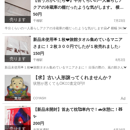
【合う方がいたら❤️】半分くらいの一人暮らしア
クアの冷蔵庫の棚だったような気がします。 横幅
34.5cm 奥行き 10.5cm 高さ6.5cm 冷蔵庫の中の
50円
売ります
棚です。 メーカー名はアクアだった気がします。
千種駅
7月23日
特に破損はありませんが、画像の1番奥の部分、数
半分くらいの一人暮らしアクアの冷蔵庫の棚だったような気がします🤗💕 横幅 34.5cm 奥行
ミリのヒビが、少し入っています。 画像でご確認
愛知
名古屋市
千種駅
キッチン家電
場所
新品未使用🌟１枚❤️旅館タオル集めているマニア
ください、と言っても、良く見えないような場所
さまに！２枚３００円でしたが１枚売れました♪
です。
150円
売ります
千種駅
8月2日
新品未使用🌟１枚❤️旅館タオル集めているマニアさまに！ 出張の際の、嵐の館さんです(*^^
愛知
名古屋市
千種駅
家庭用品
カミソリ
【求】古い人形譲ってくれませんか？
状態が悪くてもOK🙆‍♀️査定0円‼️
COYASH
Ad
【新品未開封】首あて枕🥰車内で！🚗休憩に！🧸
✨
200円
売ります
志賀本通駅
6月16日