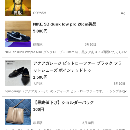
COYASH
Ad
NIKE SB dunk low pro 28cm美品
5,000円
鶴舞駅
8月10日
NIKE sb dunk low pro NIKEダンクロープロ 28cm 箱、黒タグあり 2.3回履
愛知
名古屋市
鶴舞駅
靴
アクアガレージ ビットローファー ブラック フラ
ットシューズ ポインテッドトゥ
1,500円
大門駅
8月10日
aquagarage（アクアガレージ）のレディース ビットローファーです。 ・シンプ
愛知
岡崎市
大門駅
靴
アクアガレージ
【最終値下げ】ショルダーバック
100円
萩原駅
8月10日