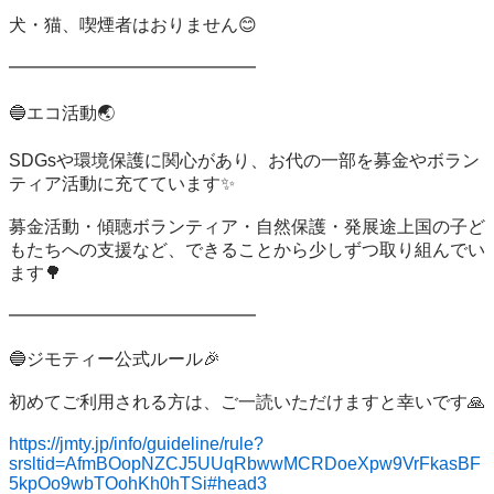
犬・猫、喫煙者はおりません😊

━━━━━━━━━━━━━━

🔵エコ活動🌏️

SDGsや環境保護に関心があり、お代の一部を募金やボラン
ティア活動に充てています✨

募金活動・傾聴ボランティア・自然保護・発展途上国の子ど
もたちへの支援など、できることから少しずつ取り組んでい
ます🌳

━━━━━━━━━━━━━━

🔵ジモティー公式ルール🎉

初めてご利用される方は、ご一読いただけますと幸いです🙏

https://jmty.jp/info/guideline/rule?
srsltid=AfmBOopNZCJ5UUqRbwwMCRDoeXpw9VrFkasBF
5kpOo9wbTOohKh0hTSi#head3