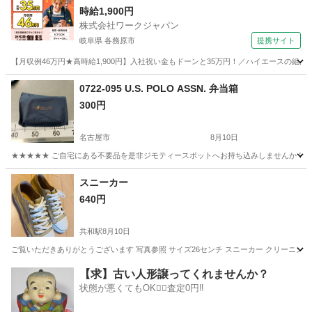
時給1,900円
株式会社ワークジャパン
岐阜県 各務原市
提携サイト
【月収例46万円★高時給1,900円】入社祝い金もドーンと35万円！／ハイエースの組
岐阜
各務原市
その他
0722-095 U.S. POLO ASSN. 弁当箱
300円
名古屋市
8月10日
★★★★★ ご自宅にある不要品を是非ジモティースポットへお持ち込みしませんか？ 家
愛知
名古屋市
バッグ
弁当箱
スニーカー
640円
共和駅
8月10日
ご覧いただきありがとうございます 写真参照 サイズ26センチ スニーカー クリーニング
愛知
大府市
共和駅
靴
価格
【求】古い人形譲ってくれませんか？
状態が悪くてもOK🙆‍♀️査定0円‼️