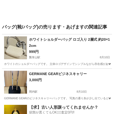
バッグ(靴/バッグ)の売ります・あげますの関連記事
ホワイトショルダーバッグ ロゴ入り 2層式 約20×1
2cm
999円
瓢箪山駅
8月10日
ホワイトのショルダーバッグです。 立体ロゴデザインでシンプルながら存在感があります
愛知
名古屋市
瓢箪山駅
バッグ
ホワイト
GERMANE GEARビジネスキャリー
3,000円
間内駅
8月10日
GERMANE GEARのビジネスキャリーバックです。 写真の通り糸が少し出ていると
愛知
小牧市
間内駅
バッグ
【求】古い人形譲ってくれませんか？
状態が悪くてもOK🙆‍♀️査定0円‼️