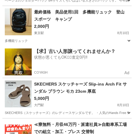
ベージュのショルダーバック B4サイズくらいははいる大きさのバックです。 今年購入
愛知
一宮市
萩原駅
バッグ
最終価格 美品使用1回 多機能リュック 登山
スポーツ キャンプ
2,000円
東京駅
8月10日
多機能リュック
愛知
蒲郡市
東京駅
バッグ
【求】古い人形譲ってくれませんか？
状態が悪くてもOK🙆‍♀️査定0円‼️
COYASH
Ad
SKECHERS スケッチャーズ Slip-ins Arch Fit サ
ンダル ブラウン モカ 23cm 厚底
5,000円
大門駅
8月10日
SKECHERS（スケッチャーズ）のレディースサンダルです。 ・人気のHands Free Sl
愛知
岡崎市
大門駅
靴
≪寮無料・月収46万円・派遣社員≫自動車系工場
での組立・加工・プレス 交替制