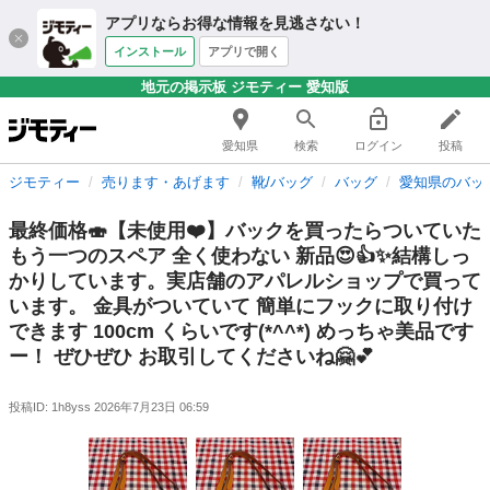
アプリならお得な情報を見逃さない！
インストール
アプリで開く
地元の掲示板 ジモティー 愛知版
愛知県
検索
ログイン
投稿
ジモティー
売ります・あげます
靴/バッグ
バッグ
愛知県のバッ
最終価格🍣【未使用❤️】バックを買ったらついていた
もう一つのスペア 全く使わない 新品😍👍✨結構しっ
かりしています。実店舗のアパレルショップで買って
います。 金具がついていて 簡単にフックに取り付け
できます 100cm くらいです(*^^*) めっちゃ美品です
ー！ ぜひぜひ お取引してくださいね🤗💕
投稿ID: 1h8yss
2026年7月23日 06:59