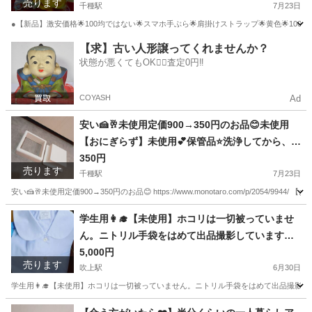
売ります
千種駅
7月23日
●【新品】激安価格🌟100均ではない🌟スマホ手ぶら🌟肩掛けストラップ🌟黄色🌟10
愛知
名古屋市
千種駅
収納家具
100均
【求】古い人形譲ってくれませんか？
状態が悪くてもOK🙆‍♀️査定0円‼️
COYASH
Ad
安い🍰🥂未使用定価900→350円のお品😊未使用
【おにぎらず】未使用💕保管品⭐洗浄してから、お
渡しさせていただきます。パール金属株式会社🤗
350円
売ります
❤️https://www.monotaro.com/p/2054/9944/
千種駅
7月23日
安い🍰🥂未使用定価900→350円のお品😊 https://www.monotaro.com/p/2054
愛知
名古屋市
千種駅
収納家具
場所
学生用👩‍🎓【未使用】ホコリは一切被っていませ
ん。ニトリル手袋をはめて出品撮影しています。
こちらすいません🙇‍♀️先日撮影しましたが、半袖か
5,000円
売ります
長袖かの確認を忘れてしまいました。もう綺麗に
吹上駅
6月30日
しまってしまいました。気にしない方にお願いい
学生用👩‍🎓【未使用】ホコリは一切被っていません。ニトリル手袋をはめて出品撮影し
たします(＞＜)🙏！！→長袖でした(*^^*)
愛知
名古屋市
吹上駅
ブラウス
封筒