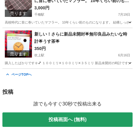
に首に巻いていたマフラー。 10年くらい前のもの
千種駅
生活家電
リチウム電池
になります。 結構しっかりしたマフラー。 少し高
3,000円
売ります
千種駅
めでした。 受験期も巻いていました。
7月19日
高校時代に首に巻いていたマフラー。 10年くらい前のものになります。 結構しっかりし
愛知
名古屋市
千種駅
小物
場所
新しい！さらに新品未開封🌟無印良品みたいな時
計🌟うす茶🌟
350円
売ります
吹上駅
6月16日
購入したばかりです☺️💕 １００ミリ✕１００ミリ✕３５ミリ 新品未開封の時計です。 箱
愛知
名古屋市
吹上駅
時計
無印良品
ページTOPへ
投稿
誰でも今すぐ30秒で投稿出来る
投稿画面へ (無料)