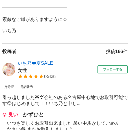
━━━━━━━━━━━━━━

素敵なご縁がありますように☺️

いち乃
投稿者
投稿
166
件
いち乃❤️夏SALE
フォローする
女性
5.0
(
428
)
身分証
電話番号
引っ越しました🧸🍨会社のある名古屋中心地でお取引可能で
す😊はじめまして！！いち乃と申し...
良い
かずひと
いつも楽しくお取引出来ました 暑い中歩かしてごめん
なさい😅 またお取引しましょう...