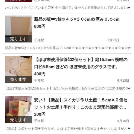
いつもありがとうございます😇💗 全く開けていません♪ 避難用品として購入しました😊 ネイ
愛知
名古屋市
志賀本通駅
ベッド
愛知
名古屋市
新品の板👑5枚✨４５×３０cm✍️厚み０.５cm
800円
黒川駅
ベッド
Cdw
売ります
千種駅
7月23日
新品の板👑5枚✨４５×３０cm✍️厚み０.５cm ☆★☆★☆★☆★☆★☆★☆★☆★☆★
愛知
名古屋市
千種駅
収納家具
木材
【ほぼ未使用保管🥰2個セット】縦15.5cm 横幅の
口径5.5cm ほどの ほぼ未使用のグラスです。
400円
売ります
千種駅
6月13日
【ほぼ未使用保管🥰2個セット】 縦15.5cm 横幅の口径5.5cm ほどの ほぼ未使用のグラ
愛知
名古屋市
千種駅
食器
愛知
名古屋市
千種駅
安い！【新品】スイカ手作り土産！５cm✕２個セ
ット！お土産！手作り！このまま定形外郵便で送
食器
グラス
れます！
200円
売ります
千種駅
6月16日
【新品】２個セット😇💗手作り🍉このまま定形外郵便で送れます☘️ いつもありがとう