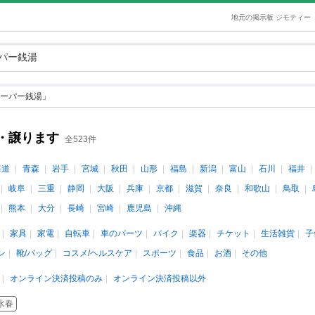
地元の掲示板 ジモティー
ーパー銭湯」
・譲ります
全523件
海道
青森
岩手
宮城
秋田
山形
福島
新潟
富山
石川
福井
岐阜
三重
静岡
大阪
兵庫
京都
滋賀
奈良
和歌山
鳥取
熊本
大分
長崎
宮崎
鹿児島
沖縄
家具
家電
自転車
車のパーツ
バイク
楽器
チケット
生活雑貨
子
ン
靴/バッグ
コスメ/ヘルスケア
スポーツ
食品
お酒
その他
オンライン決済投稿のみ
オンライン決済投稿以外
水春