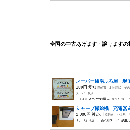
全国の中古あげます・譲りますの
スーパー銭湯ふろ屋 親
100円
愛知
岡崎市
北岡崎駅
その
スーパー銭湯
ります※
スーパー銭湯
ふろ屋さん 親… 
シャープ掃除機 充電器
1,000円
神奈川
横浜市
中山駅
す。 取引場所 西八朔
スーパー銭湯
八