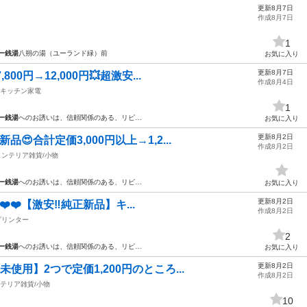
更新8月7日
作成8月7日
1
ー銭湯
八朔の湯（ユーランド緑）前
お気に入り
更新8月7日
800円→12,000円💥超激安...
作成8月4日
キッチン家電
1
ー銭湯
へのお誘いは、信頼関係のある、リピ…
お気に入り
更新8月2日
品😍合計定価3,000円以上→1,2...
作成8月2日
インテリア雑貨/小物
ー銭湯
へのお誘いは、信頼関係のある、リピ…
お気に入り
更新8月2日
️❤️❤️【激安‼️純正新品】キ...
作成8月2日
プリンター
2
ー銭湯
へのお誘いは、信頼関係のある、リピ…
お気に入り
更新8月2日
使用】2つで定価1,200円のところ...
作成8月2日
テリア雑貨/小物
10