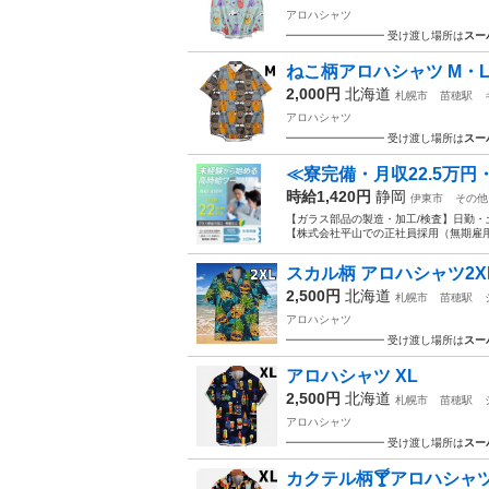
アロハシャツ
━━━━━━━━━ 受け渡し場所は
スー
ねこ柄アロハシャツ M・
2,000円
北海道
札幌市
苗穂駅
アロハシャツ
━━━━━━━━━ 受け渡し場所は
スー
≪寮完備・月収22.5万
時給1,420円
静岡
伊東市
その他
【ガラス部品の製造・加工/検査】日勤・
【株式会社平山での正社員採用（無期雇用派
スカル柄 アロハシャツ2X
2,500円
北海道
札幌市
苗穂駅
アロハシャツ
━━━━━━━━━ 受け渡し場所は
スー
アロハシャツ XL
2,500円
北海道
札幌市
苗穂駅
アロハシャツ
━━━━━━━━━ 受け渡し場所は
スー
カクテル柄🍸アロハシャツ