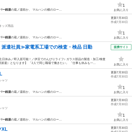
1
パー銭湯
の蔵ノ湯前か、 マルハンの横のロー…
お気に入り
更新7月30日
L
作成7月30日
キッズ用品
1
パー銭湯
の蔵ノ湯前か、 マルハンの横のロー…
お気に入り
円・派遣社員≫家電系工場での検査・検品 日勤
提携サイト
土日休み／即入居可能！／伊豆でのんびりライフ♪ ガラス部品の製造・加工/検査
遣）となります】 「2人で同じ職場で働きたい」 「仕事も休みも一...
お気に入り
更新7月30日
L
作成7月30日
シャツ
1
パー銭湯
の蔵ノ湯前か、 マルハンの横のロー…
お気に入り
更新7月30日
作成7月30日
シャツ
1
パー銭湯
の蔵ノ湯前か、 マルハンの横のロー…
お気に入り
更新7月30日
XL
作成7月30日