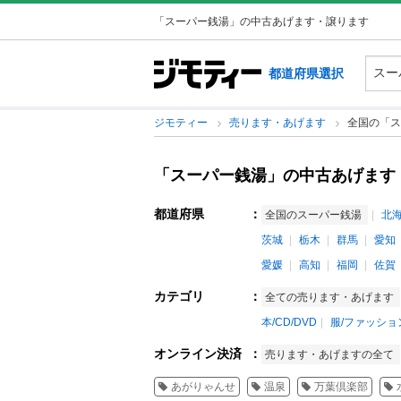
「スーパー銭湯」の中古あげます・譲ります
都道府県選択
ジモティー
売ります・あげます
全国の「ス
「スーパー銭湯」の中古あげます
都道府県
：
全国のスーパー銭湯
北
茨城
栃木
群馬
愛知
愛媛
高知
福岡
佐賀
カテゴリ
：
全ての売ります・あげます
本/CD/DVD
服/ファッショ
オンライン決済
：
売ります・あげますの全て
あがりゃんせ
温泉
万葉倶楽部