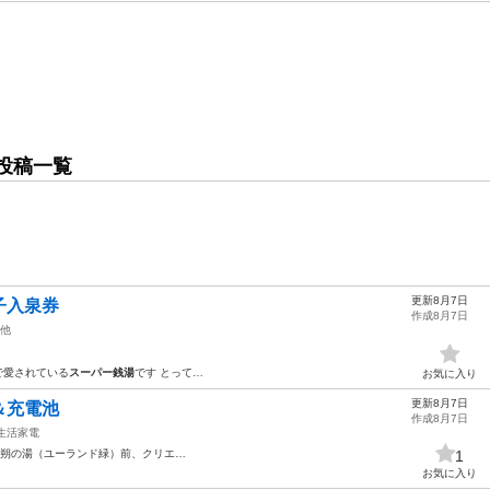
投稿一覧
更新8月7日
子入泉券
作成8月7日
他
で愛されている
スーパー銭湯
です とって…
お気に入り
更新8月7日
＆充電池
作成8月7日
生活家電
朔の湯（ユーランド緑）前、クリエ…
1
お気に入り