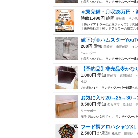
お取引ついでに、ランチ🍽️や
スーパー銭
≪寮完備・月収28万円・
時給1,490円
静岡
藤枝市
その他
【軽いドアミラーの組立スタッフ】月収例
【未経験歓迎】軽いドアミラーの組立スタ
値下げ☺️ハムスターYouT
200円
愛知
岡崎市
東岡崎駅
イン
ハムスター
お取引ついでに、ランチ🍽️や
スーパー銭
【予約品】非売品🌟かなり
1,000円
愛知
岡崎市
東岡崎駅
小説
のお願い🌷** - ランチや
スーパー銭湯
へ
お気に入り20→25→30→35
9,500円
愛知
名古屋市
吹上駅
リーサボー
派手ではない女性です。 ランチや
スーパ
フード柄アロハシャツXL
2,500円
北海道
札幌市
苗穂駅