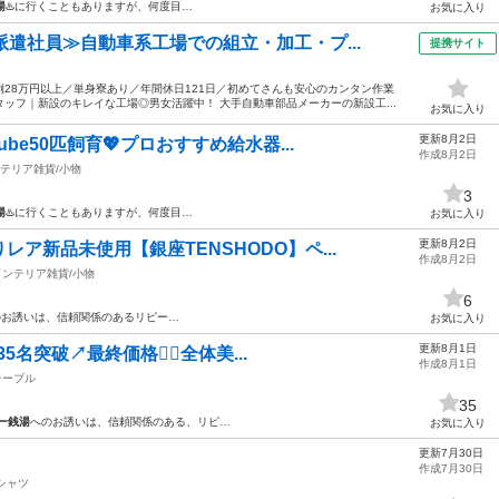
湯
♨️に行くこともありますが、何度目…
お気に入り
派遣社員≫自動車系工場での組立・加工・プ...
提携サイト
28万円以上／単身寮あり／年間休日121日／初めてさんも安心のカンタン作業
ッフ｜新設のキレイな工場◎男女活躍中！ 大手自動車部品メーカーの新設工...
お気に入り
更新8月2日
ube50匹飼育💖プロおすすめ給水器...
作成8月2日
テリア雑貨/小物
3
湯
♨️に行くこともありますが、何度目…
お気に入り
更新8月2日
レア新品未使用【銀座TENSHODO】ペ...
作成8月2日
インテリア雑貨/小物
6
のお誘いは、信頼関係のあるリピー…
お気に入り
更新8月1日
名突破↗️最終価格🙇‍♀️全体美...
作成8月1日
テーブル
35
ー銭湯
へのお誘いは、信頼関係のある、リピ…
お気に入り
更新7月30日
作成7月30日
シャツ