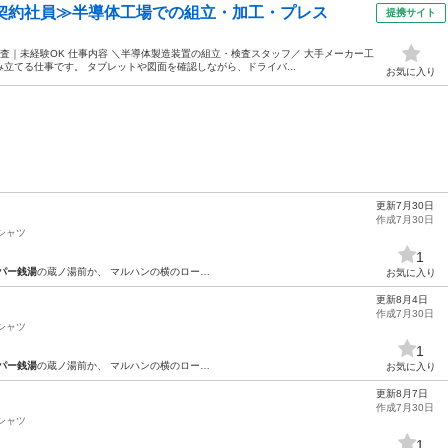
・契約社員≫半導体工場での組立・加工・プレス
提携サイト
査｜未経験OK 仕事内容 ＼半導体製造装置の組立・検査スタッフ／ 大手メーカー工
立てる仕事です。 タブレットや図面を確認しながら、ドライバ...
お気に入り
更新7月30日
作成7月30日
シャツ
1
パー銭湯
の蔵ノ湯前か、 マルハンの横のロー…
お気に入り
更新8月4日
作成7月30日
シャツ
1
パー銭湯
の蔵ノ湯前か、 マルハンの横のロー…
お気に入り
更新8月7日
作成7月30日
シャツ
1