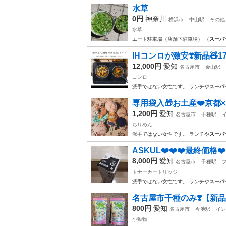
水草
0円
神奈川
横浜市
中山駅
その他
水草
エート駐車場（店舗下駐車場） （
スーパ
IHコンロが激安❣️新品🧸17,
12,000円
愛知
名古屋市
金山駅
コンロ
派手ではない女性です。 ランチや
スーパ
専用袋入🎁お土産❤️京都×新
1,200円
愛知
名古屋市
千種駅
ちりめん
派手ではない女性です。 ランチや
スーパ
ASKUL❤️❤️❤️最終価格❤
8,000円
愛知
名古屋市
千種駅
トナーカートリッジ
派手ではない女性です。 ランチや
スーパ
名古屋市千種のみ❣️【新品未
800円
愛知
名古屋市
今池駅
イン
小動物