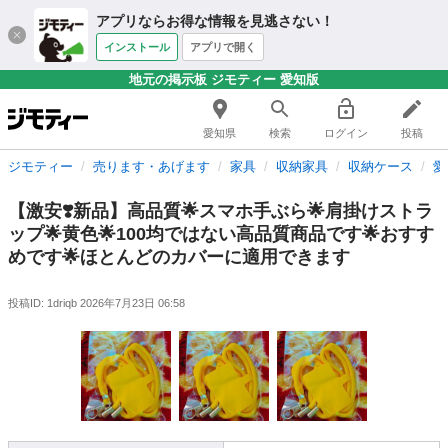
アプリならお得な情報を見逃さない！
インストール
アプリで開く
地元の掲示板 ジモティー 愛知版
愛知県
検索
ログイン
投稿
ジモティー
売ります・あげます
家具
収納家具
収納ケース
愛
【激安❣️新品】高品質🌟スマホ手ぶら🌟肩掛けストラ
ップ🌟黄色🌟100均ではない高品質商品です🌟おすす
めです🌟ほとんどのカバーに適用できます
投稿ID: 1driqb
2026年7月23日 06:58