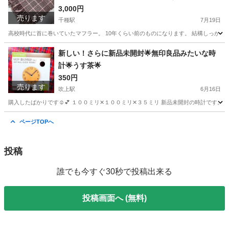
になります。 結構しっかりしたマフラー。 少し高
3,000円
売ります
千種駅
めでした。 受験期も巻いていました。
7月19日
高校時代に首に巻いていたマフラー。 10年くらい前のものになります。 結構しっかりし
愛知
名古屋市
千種駅
小物
場所
新しい！さらに新品未開封🌟無印良品みたいな時
計🌟うす茶🌟
350円
売ります
吹上駅
6月16日
購入したばかりです☺️💕 １００ミリ✕１００ミリ✕３５ミリ 新品未開封の時計です。 箱
愛知
名古屋市
吹上駅
時計
無印良品
ページTOPへ
投稿
誰でも今すぐ30秒で投稿出来る
投稿画面へ (無料)