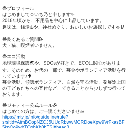
🔵プロフィール

はじめまして☺️いち乃と申します✨

2018年頃から、不用品を中心に出品しています。

趣味は、銭湯♨️や、神社めぐり、おいしいお店探しです🍚🥢

🔵良くあるご質問📝

犬・猫、喫煙者いません。

🔵エコ活動

地球環境保護🌏️や、SDGsが好きで、ECOに関心がありま
す。そのため、お代の一部で、募金やボランティア活動を行
っています♪🌳

募金活動、傾聴ボランティア、自然を守る活動、発展途上国
の子どもたちへの寄付など、できることから少しずつ行って
おります。

🔵ジモティー公式ルール🎉

https://jmty.jp/info/guideline/rule?
srsltid=AfmBOopNZCJ5UUqRbwwMCRDoeXpw9VrFkasBF
5kpOo9wbTOohKh0hTSi#head3