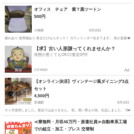
愛知
小牧市
小牧駅
椅子
オフィス
オフィス チェア 紫？黒ツートン
500円
小牧駅
8月10日
破れあり 使用感あり 座るだけならオッケ！ ガスシリンダー生きてます。 高さ直接オ
愛知
小牧市
小牧駅
椅子
オフィス
【求】古い人形譲ってくれませんか？
状態が悪くてもOK🙆‍♀️査定0円‼️
COYASH
Ad
【オンライン決済】ヴィンテージ風ダイニング3点
セット
4,500円
安城駅
8月10日
６ヶ月使用しました。新品ではありません。 机、買い替えの為、出品しました。 引き取っ
愛知
安城市
安城駅
テーブル
≪寮無料・月収46万円・派遣社員≫自動車系工場
での組立・加工・プレス 交替制