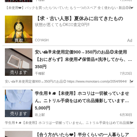
ップで買っています。 金具がついていて 簡単にフ
ックに取り付けできます 100cm くらいです(*^^*)
【未使用❤️】バックを買ったらついていた もう一つのスペア 全く使わない 新品😍👍✨
めっちゃ美品ですー！ ぜひぜひ お取引してくださ
愛知
名古屋市
千種駅
バッグ
場所
【求・古い人形】夏休みに出てきたもの
いね🤗💕
状態が悪くてもOK🙆‍♀️査定0円‼️
COYASH
Ad
安い🍰🥂未使用定価900→350円のお品😊未使用
【おにぎらず】未使用💕保管品⭐洗浄してから、お
渡しさせていただきます。パール金属株式会社🤗
350円
売ります
❤️https://www.monotaro.com/p/2054/9944/
千種駅
7月23日
安い🍰🥂未使用定価900→350円のお品😊 https://www.monotaro.com/p/2054
愛知
名古屋市
千種駅
収納家具
場所
学生用👩‍🎓【未使用】ホコリは一切被っていませ
ん。ニトリル手袋をはめて出品撮影しています。
こちらすいません🙇‍♀️先日撮影しましたが、半袖か
5,000円
売ります
長袖かの確認を忘れてしまいました。もう綺麗に
吹上駅
6月30日
しまってしまいました。気にしない方にお願いい
学生用👩‍🎓【未使用】ホコリは一切被っていません。ニトリル手袋をはめて出品撮影し
たします(＞＜)🙏！！→長袖でした(*^^*)
愛知
名古屋市
吹上駅
ブラウス
封筒
【合う方がいたら❤️】半分くらいの一人暮らしア