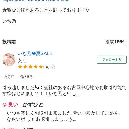
素敵なご縁があることを願っております☺️

いち乃
投稿者
投稿
166
件
いち乃❤️夏SALE
フォローする
女性
5.0
(
428
)
身分証
電話番号
引っ越しました🧸🍨会社のある名古屋中心地でお取引可能で
す😊はじめまして！！いち乃と申し...
良い
かずひと
いつも楽しくお取引出来ました 暑い中歩かしてごめん
なさい😅 またお取引しましょう...