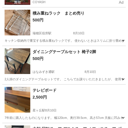
COYASH
Ad
積み重ねラック まとめ売り
500円
瑞穂区役所駅
8月10日
キッチン収納内で重宝する積み重ねラックです。 使わないときはスリムに折り畳めます。 ７つ
愛知
名古屋市
瑞穂区役所駅
収納家具
ダイニングテーブルセット 椅子2脚
500円
はなみずき通駅
8月10日
2人掛のダイニングテーブルセットです。 こちらでお譲りいただきましたが、 使用する予定が
愛知
尾張旭市
はなみずき通駅
テーブル
テレビボード
2,500円
星ヶ丘駅
8月10日
7年前に購入したものになります。 幅120cm、奥行39.5cm、高さ57cm 天板に凹
愛知
名古屋市
星ヶ丘駅
家具