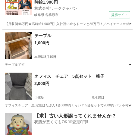
時給1,900円
株式会社ワークジャパン
岐阜県 各務原市
提携サイト
【月収例46万円★高時給1,900円】入社祝い金もドーンと35万円！／ハイエースの組
岐阜
各務原市
その他
テーブル
1,000円
本陣駅
8月10日
テーブルです
愛知
名古屋市
本陣駅
テーブル
オフィス チェア 5点セット 椅子
2,000円
小牧駅
8月10日
オフィスチェア 黒 定価はたぶん1台6000円くらい？ 5台セットで2000円 バラ不可 
愛知
小牧市
小牧駅
ソファ
【求】古い人形譲ってくれませんか？
状態が悪くてもOK🙆‍♀️査定0円‼️