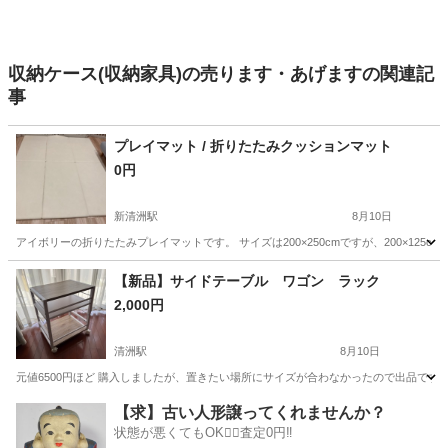
収納ケース(収納家具)の売ります・あげますの関連記
事
プレイマット / 折りたたみクッションマット
0円
新清洲駅
8月10日
アイボリーの折りたたみプレイマットです。 サイズは200×250cmですが、200×12
愛知
清須市
新清洲駅
カーペット/マット/ラグ
【新品】サイドテーブル ワゴン ラック
2,000円
清洲駅
8月10日
元値6500円ほど 購入しましたが、置きたい場所にサイズが合わなかったので出品です🙇🏻
愛知
稲沢市
清洲駅
収納家具
【求】古い人形譲ってくれませんか？
状態が悪くてもOK🙆‍♀️査定0円‼️