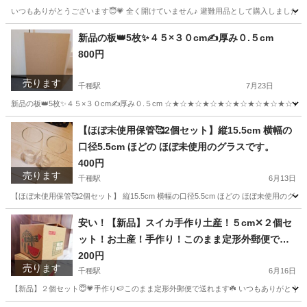
いつもありがとうございます😇💗 全く開けていません♪ 避難用品として購入しました😊 ネイ
愛知
名古屋市
志賀本通駅
ベッド
愛知
名古屋市
新品の板👑5枚✨４５×３０cm✍️厚み０.５cm
800円
黒川駅
ベッド
Cdw
売ります
千種駅
7月23日
新品の板👑5枚✨４５×３０cm✍️厚み０.５cm ☆★☆★☆★☆★☆★☆★☆★☆★☆★
愛知
名古屋市
千種駅
収納家具
木材
【ほぼ未使用保管🥰2個セット】縦15.5cm 横幅の
口径5.5cm ほどの ほぼ未使用のグラスです。
400円
売ります
千種駅
6月13日
【ほぼ未使用保管🥰2個セット】 縦15.5cm 横幅の口径5.5cm ほどの ほぼ未使用のグラ
愛知
名古屋市
千種駅
食器
愛知
名古屋市
千種駅
安い！【新品】スイカ手作り土産！５cm✕２個セ
ット！お土産！手作り！このまま定形外郵便で送
食器
グラス
れます！
200円
売ります
千種駅
6月16日
【新品】２個セット😇💗手作り🍉このまま定形外郵便で送れます☘️ いつもありがとう