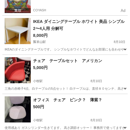
COYASH
Ad
IKEA ダイニングテーブル ホワイト 美品 シンプル
2〜4人用 分解可
8,000円
瓢箪山駅
8月10日
IKEAのダイニングテーブルです。 シンプルなホワイトでどんなお部屋にも合わせやすい
愛知
名古屋市
瓢箪山駅
テーブル
ダイニング
チェア テーブルセット アメリカン
5,000円
小牧駅
8月10日
三角の赤椅子4点、白テーブルの5点セット！ 白テーブルは、直径８０センチ、高さ７
愛知
小牧市
小牧駅
椅子
オフィス チェア ピンク？ 薄紫？
500円
小牧駅
8月10日
使用感あり ガスシリンダー生きてます。 高さ調節オッケー！ 事務所で使ってますが