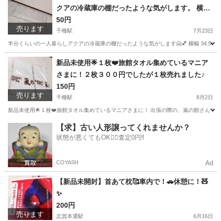
クアの冷蔵庫の棚だったような気がします。 横幅
34.5cm 奥行き 10.5cm 高さ6.5cm 冷蔵庫の中の
50円
売ります
棚です。 メーカー名はアクアだった気がします。
千種駅
7月23日
特に破損はありませんが、画像の1番奥の部分、数
半分くらいの一人暮らしアクアの冷蔵庫の棚だったような気がします🤗💕 横幅 34.5cm 奥行
ミリのヒビが、少し入っています。 画像でご確認
愛知
名古屋市
千種駅
キッチン家電
場所
新品未使用🌟１枚❤️旅館タオル集めているマニア
ください、と言っても、良く見えないような場所
さまに！２枚３００円でしたが１枚売れました♪
です。
150円
売ります
千種駅
8月2日
新品未使用🌟１枚❤️旅館タオル集めているマニアさまに！ 出張の際の、嵐の館さんです(*^^
愛知
名古屋市
千種駅
家庭用品
カミソリ
【求】古い人形譲ってくれませんか？
状態が悪くてもOK🙆‍♀️査定0円‼️
COYASH
Ad
【新品未開封】首あて枕🥰車内で！🚗休憩に！🧸
✨
200円
売ります
志賀本通駅
6月16日