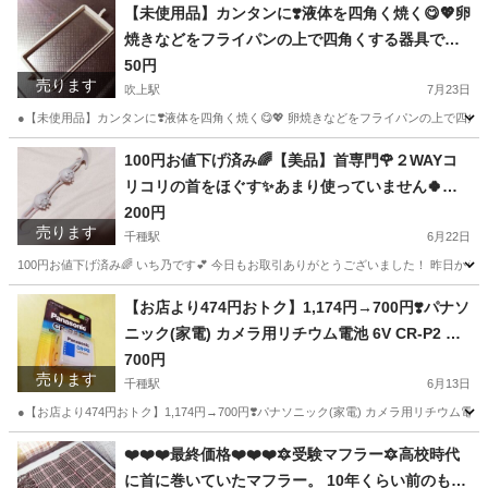
愛知
名古屋市
千種駅
インテリア雑貨/小物
お土産
【未使用品】カンタンに❣️液体を四角く焼く😋💖卵
焼きなどをフライパンの上で四角くする器具です
😊💓シリコン製です🥰他にもたくさん出品してい
50円
売ります
るので まとめ買いで割引できる場合もございます
吹上駅
7月23日
❤️
●【未使用品】カンタンに❣️液体を四角く焼く😋💖 卵焼きなどをフライパンの上で四角
愛知
名古屋市
吹上駅
インテリア雑貨/小物
フライパン
100円お値下げ済み🌈【美品】首専門🌹２WAYコ
リコリの首をほぐす✨あまり使っていません🍀使
い方は、両方の２本指で持っていただいて、首に
200円
売ります
押し当てるだけ❤️
千種駅
6月22日
100円お値下げ済み🌈 いち乃です💕 今日もお取引ありがとうございました！ 昨日か
愛知
名古屋市
千種駅
インテリア雑貨/小物
専門
【お店より474円おトク】1,174円→700円❣️パナソ
ニック(家電) カメラ用リチウム電池 6V CR-P2 CR
-P2W ds-1710548
700円
売ります
千種駅
6月13日
●【お店より474円おトク】1,174円→700円❣️パナソニック(家電) カメラ用リチウム電池 6V CR
愛知
名古屋市
千種駅
生活家電
愛知
名古屋市
❤️❤️❤️最終価格❤️❤️❤️🔯受験マフラー🔯高校時代
に首に巻いていたマフラー。 10年くらい前のもの
千種駅
生活家電
リチウム電池