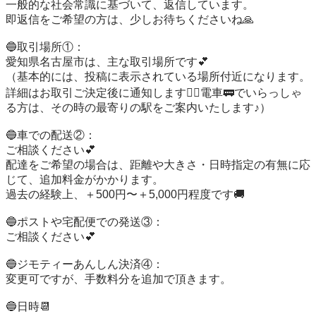
一般的な社会常識に基づいて、返信しています。

即返信をご希望の方は、少しお待ちくださいね🙏

🔵取引場所①：

愛知県名古屋市は、主な取引場所です💕

（基本的には、投稿に表示されている場所付近になります。
詳細はお取引ご決定後に通知します🙇‍♀️電車🚃でいらっしゃ
る方は、その時の最寄りの駅をご案内いたします♪）

🔵車での配送②：

ご相談ください💕

配達をご希望の場合は、距離や大きさ・日時指定の有無に応
じて、追加料金がかかります。

過去の経験上、＋500円〜＋5,000円程度です🚚

🔵ポストや宅配便での発送③：

ご相談ください💕

🔵ジモティーあんしん決済④：

変更可ですが、手数料分を追加で頂きます。

🔵日時📆
