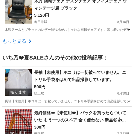
木肘 回転チェア デスクチェア オフィスチェア ヴ
ィンテージ風 ブラック
5,120円
春日井駅
8月10日
木製アームとブラックのレザー調張地がおしゃれな回転チェアです。落ち着いたデザインで
愛知
春日井市
春日井駅
椅子
もっと見る
いち乃❤️夏SALE
さんのその他の投稿記事：
長袖【未使用】ホコリは一切被っていません。ニ
トリル手袋をはめて出品撮影しています。
500円
売ります
吹上駅
6月30日
長袖【未使用】ホコリは一切被っていません。ニトリル手袋をはめて出品撮影しています。 
愛知
名古屋市
吹上駅
オフィス用家具
封筒
最終価格🍣【未使用❤️】バックを買ったらついて
いた もう一つのスペア 全く使わない 新品😍👍✨
結構しっかりしています。実店舗のアパレルショ
300円
売ります
千種駅
7月23日