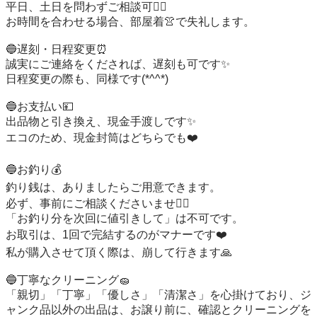
平日、土日を問わずご相談可🙆‍♀️

お時間を合わせる場合、部屋着👚で失礼します。

🔵遅刻・日程変更⏰️

誠実にご連絡をくだされば、遅刻も可です✨

日程変更の際も、同様です(*^^*)

🔵お支払い💴

出品物と引き換え、現金手渡しです✨

エコのため、現金封筒はどちらでも❤️

🔵お釣り💰️

釣り銭は、ありましたらご用意できます。

必ず、事前にご相談くださいませ🙇‍♀️

「お釣り分を次回に値引きして」は不可です。

お取引は、1回で完結するのがマナーです❤️

私が購入させて頂く際は、崩して行きます🙏

🔵丁寧なクリーニング🧽

「親切」「丁寧」「優しさ」「清潔さ」を心掛けており、ジ
ャンク品以外の出品は、お譲り前に、確認とクリーニングを