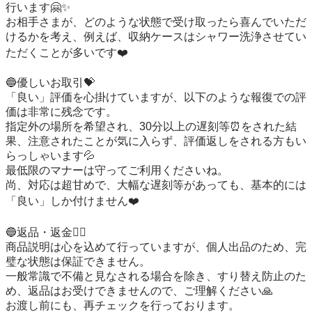
行います🤗✨

お相手さまが、どのような状態で受け取ったら喜んでいただ
けるかを考え、例えば、収納ケースはシャワー洗浄させてい
ただくことが多いです❤️

🔵優しいお取引💝

「良い」評価を心掛けていますが、以下のような報復での評
価は非常に残念です。

指定外の場所を希望され、30分以上の遅刻等⏰️をされた結
果、注意されたことが気に入らず、評価返しをされる方もい
らっしゃいます💦

最低限のマナーは守ってご利用くださいね。

尚、対応は超甘めで、大幅な遅刻等があっても、基本的には
「良い」しか付けません❤️

🔵返品・返金🙇‍♀️

商品説明は心を込めて行っていますが、個人出品のため、完
璧な状態は保証できません。

一般常識で不備と見なされる場合を除き、すり替え防止のた
め、返品はお受けできませんので、ご理解ください🙏

お渡し前にも、再チェックを行っております。
