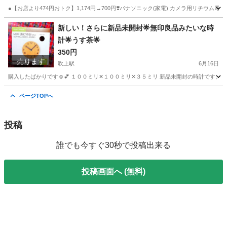
●【お店より474円おトク】1,174円→700円❣️パナソニック(家電) カメラ用リチウム電池 6V CR
愛知
名古屋市
千種駅
生活家電
愛知
名古屋市
新しい！さらに新品未開封🌟無印良品みたいな時
計🌟うす茶🌟
千種駅
生活家電
リチウム電池
350円
売ります
吹上駅
6月16日
購入したばかりです☺️💕 １００ミリ✕１００ミリ✕３５ミリ 新品未開封の時計です。 箱
愛知
名古屋市
吹上駅
時計
無印良品
ページTOPへ
投稿
誰でも今すぐ30秒で投稿出来る
投稿画面へ (無料)