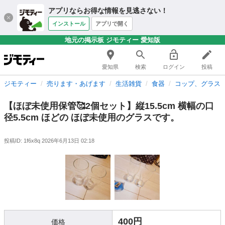
アプリならお得な情報を見逃さない！
インストール
アプリで開く
地元の掲示板 ジモティー 愛知版
愛知県
検索
ログイン
投稿
ジモティー
売ります・あげます
生活雑貨
食器
コップ、グラス
【ほぼ未使用保管🥰2個セット】縦15.5cm 横幅の口
径5.5cm ほどの ほぼ未使用のグラスです。
投稿ID: 1f6x8q
2026年6月13日 02:18
400円
価格