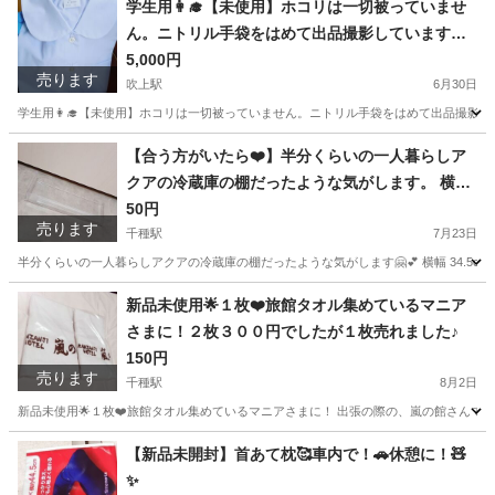
学生用👩‍🎓【未使用】ホコリは一切被っていませ
ん。ニトリル手袋をはめて出品撮影しています。
こちらすいません🙇‍♀️先日撮影しましたが、半袖か
5,000円
売ります
長袖かの確認を忘れてしまいました。もう綺麗に
吹上駅
6月30日
しまってしまいました。気にしない方にお願いい
学生用👩‍🎓【未使用】ホコリは一切被っていません。ニトリル手袋をはめて出品撮影し
たします(＞＜)🙏！！→長袖でした(*^^*)
愛知
名古屋市
吹上駅
ブラウス
封筒
【合う方がいたら❤️】半分くらいの一人暮らしア
クアの冷蔵庫の棚だったような気がします。 横幅
34.5cm 奥行き 10.5cm 高さ6.5cm 冷蔵庫の中の
50円
売ります
棚です。 メーカー名はアクアだった気がします。
千種駅
7月23日
特に破損はありませんが、画像の1番奥の部分、数
半分くらいの一人暮らしアクアの冷蔵庫の棚だったような気がします🤗💕 横幅 34.5cm 奥行
ミリのヒビが、少し入っています。 画像でご確認
愛知
名古屋市
千種駅
キッチン家電
場所
新品未使用🌟１枚❤️旅館タオル集めているマニア
ください、と言っても、良く見えないような場所
さまに！２枚３００円でしたが１枚売れました♪
です。
150円
売ります
千種駅
8月2日
新品未使用🌟１枚❤️旅館タオル集めているマニアさまに！ 出張の際の、嵐の館さんです(*^^
愛知
名古屋市
千種駅
家庭用品
カミソリ
【新品未開封】首あて枕🥰車内で！🚗休憩に！🧸
✨