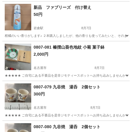
新品 ファブリーズ 付け替え
50円
岩倉駅
8月7日
柑橘のいい香りがします♪ ２本購入しましたが、他の香りも使ってみたいと、そのまま
愛知
岩倉市
岩倉駅
その他
柑橘
0807-081 榛摺山葵色地紋 小菊 菓子鉢
2,000円
名古屋市
8月7日
★★★★★ ご自宅にある不要品を是非ジモティースポットへお持ち込みしませんか？ 家
愛知
名古屋市
食器
小菊
0807-079 九谷焼 湯呑 2個セット
300円
名古屋市
8月7日
★★★★★ ご自宅にある不要品を是非ジモティースポットへお持ち込みしませんか？ 家
愛知
名古屋市
食器
九谷焼
0807-080 九谷焼 湯呑 2個セット