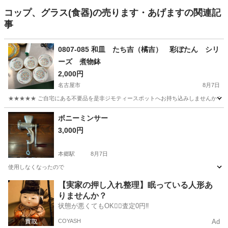
コップ、グラス(食器)の売ります・あげますの関連記
事
0807-085 和皿 たち吉（橘吉） 彩ぼたん シリ
ーズ 煮物鉢
2,000円
名古屋市
8月7日
★★★★★ ご自宅にある不要品を是非ジモティースポットへお持ち込みしませんか？ 家
愛知
名古屋市
食器
現地
ボニーミンサー
3,000円
本郷駅
8月7日
使用しなくなったので
愛知
名古屋市
本郷駅
調理器具
【実家の押し入れ整理】眠っている人形あ
りませんか？
状態が悪くてもOK🙆‍♀️査定0円‼️
COYASH
Ad