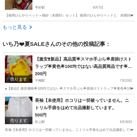
平針駅
8月7日
【猫用ひんやりベッド＋猫砂（未開封）セット】 猫用のひんやりベッドと、未開封の猫砂
愛知
名古屋市
平針駅
その他
もっと見る
いち乃❤️夏SALE
さんのその他の投稿記事：
【激安❣️新品】高品質🌟スマホ手ぶら🌟肩掛けスト
ラップ🌟黄色🌟100均ではない高品質商品です🌟お
すすめです🌟ほとんどのカバーに適用できます
200円
売ります
千種駅
7月23日
●【新品】激安価格🌟100均ではない🌟スマホ手ぶら🌟肩掛けストラップ🌟黄色🌟10
愛知
名古屋市
千種駅
収納家具
100均
長袖【未使用】ホコリは一切被っていません。ニ
トリル手袋をはめて出品撮影しています。
500円
売ります
吹上駅
6月30日
長袖【未使用】ホコリは一切被っていません。ニトリル手袋をはめて出品撮影しています。 