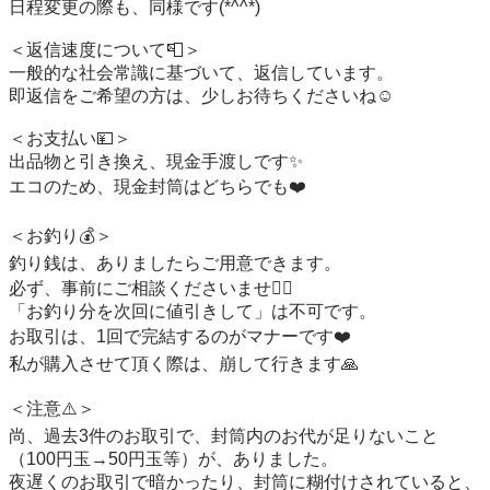
日程変更の際も、同様です(*^^*)

＜返信速度について📮＞

一般的な社会常識に基づいて、返信しています。

即返信をご希望の方は、少しお待ちくださいね☺️

＜お支払い💴＞

出品物と引き換え、現金手渡しです✨

エコのため、現金封筒はどちらでも❤️

＜お釣り💰️＞

釣り銭は、ありましたらご用意できます。

必ず、事前にご相談くださいませ🙇‍♀️

「お釣り分を次回に値引きして」は不可です。

お取引は、1回で完結するのがマナーです❤️

私が購入させて頂く際は、崩して行きます🙏

＜注意⚠️＞

尚、過去3件のお取引で、封筒内のお代が足りないこと
（100円玉→50円玉等）が、ありました。

夜遅くのお取引で暗かったり、封筒に糊付けされていると、