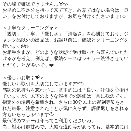
その場で確認できません…🥹💦

お早めに不足分を持って来て頂き、故意ではない場合は「良
い」をお付けしておりますが、お気を付けくださいませ♪☺️

＜丁寧なクリーニング🧽＞

「親切」「丁寧」「優しさ」「清潔さ」を心掛けており、ジ
ャンク品以外の出品は、お譲り前に、確認とクリーニングを
行います🤗✨

お相手さまが、どのような状態で受け取ったら喜んでいただ
けるかを考え、例えば、収納ケースはシャワー洗浄させてい
ただくことが多いです❤️

＜優しいお取引💝＞

優しいお取引を大切にしています(*^^*)

感謝の気持ちを忘れずに、基本的には「良い」評価を心掛け
ていますが、以下のような報復での評価は非常に残念です。

指定外の場所を希望され、さらに30分以上の遅刻等⏰️をさ
れた結果、注意されたことが気に入らず、評価返しをされる
方もいらっしゃいます💦

最低限のマナーは守ってご利用くださいね。

尚、対応は超甘めで、大幅な遅刻等があっても、基本的には