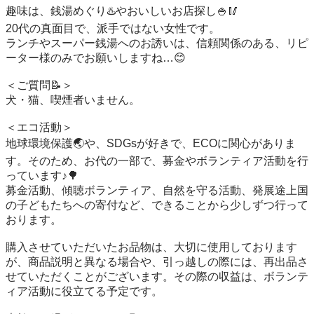
趣味は、銭湯めぐり♨️やおいしいお店探し🍚🥢

20代の真面目で、派手ではない女性です。

ランチやスーパー銭湯へのお誘いは、信頼関係のある、リピ
ーター様のみでお願いしますね…😊

＜ご質問📝＞

犬・猫、喫煙者いません。

＜エコ活動＞

地球環境保護🌏️や、SDGsが好きで、ECOに関心がありま
す。そのため、お代の一部で、募金やボランティア活動を行
っています♪🌳

募金活動、傾聴ボランティア、自然を守る活動、発展途上国
の子どもたちへの寄付など、できることから少しずつ行って
おります。

購入させていただいたお品物は、大切に使用しております
が、商品説明と異なる場合や、引っ越しの際には、再出品さ
せていただくことがございます。その際の収益は、ボランテ
ィア活動に役立てる予定です。
