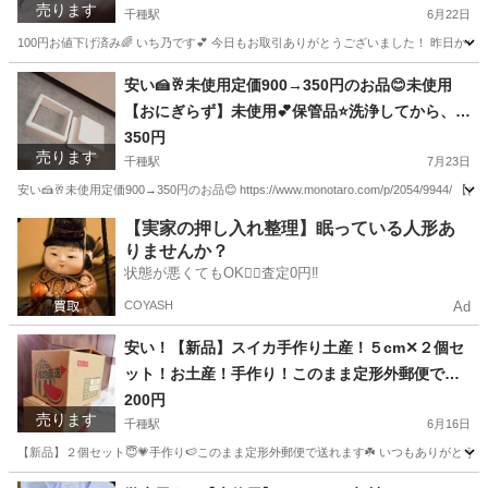
売ります
押し当てるだけ❤️
千種駅
6月22日
100円お値下げ済み🌈 いち乃です💕 今日もお取引ありがとうございました！ 昨日か
愛知
名古屋市
千種駅
インテリア雑貨/小物
専門
安い🍰🥂未使用定価900→350円のお品😊未使用
【おにぎらず】未使用💕保管品⭐洗浄してから、お
渡しさせていただきます。パール金属株式会社🤗
350円
売ります
❤️https://www.monotaro.com/p/2054/9944/
千種駅
7月23日
安い🍰🥂未使用定価900→350円のお品😊 https://www.monotaro.com/p/2054
愛知
名古屋市
千種駅
収納家具
場所
【実家の押し入れ整理】眠っている人形あ
りませんか？
状態が悪くてもOK🙆‍♀️査定0円‼️
COYASH
Ad
安い！【新品】スイカ手作り土産！５cm✕２個セ
ット！お土産！手作り！このまま定形外郵便で送
れます！
200円
売ります
千種駅
6月16日
【新品】２個セット😇💗手作り🍉このまま定形外郵便で送れます☘️ いつもありがとう
愛知
名古屋市
千種駅
インテリア雑貨/小物
お土産