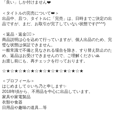
「良い」しか付けません❤️

＜タイトルの完売について👑＞

出品中、且つ、タイトルに「完売」は、日時までご決定の出
品ですが、まだ、お取引が完了していない状態です(*^^*)

＜返品・返金🙇‍♀️＞

商品説明は心を込めて行っていますが、個人出品のため、完
璧な状態は保証できません。

一般常識で不備と見なされる場合を除き、すり替え防止のた
め、返品はお受けできませんので、ご理解ください🙏

お渡し前にも、再チェックを行っております。

☆★☆★☆★☆★☆★☆★☆★☆★☆★☆★

＜プロフィール＞

はじめまして☺️いち乃と申します✨

2018年頃から、不用品を中心に出品しています。

家具や家電製品

衣類や食器

日用品や趣味の道具…等
