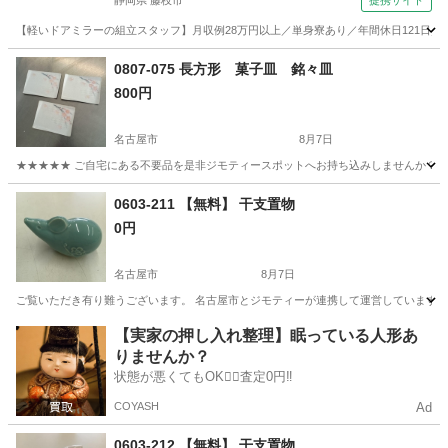
静岡県 藤枝市
提携サイト
【軽いドアミラーの組立スタッフ】月収例28万円以上／単身寮あり／年間休日121日／
静岡
藤枝市
その他
0807-075 長方形 菓子皿 銘々皿
800円
名古屋市
8月7日
★★★★★ ご自宅にある不要品を是非ジモティースポットへお持ち込みしませんか？ 家
愛知
名古屋市
食器
銘々皿
0603-211 【無料】 干支置物
0円
名古屋市
8月7日
ご覧いただき有り難うございます。 名古屋市とジモティーが連携して運営しています。 
愛知
名古屋市
年中行事用品
リユース
【実家の押し入れ整理】眠っている人形あ
りませんか？
状態が悪くてもOK🙆‍♀️査定0円‼️
COYASH
Ad
0603-212 【無料】 干支置物