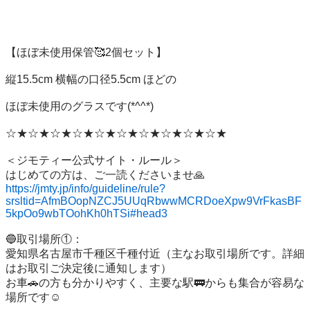
【ほぼ未使用保管🥰2個セット】

縦15.5cm 横幅の口径5.5cm ほどの

ほぼ未使用のグラスです(*^^*)

☆★☆★☆★☆★☆★☆★☆★☆★☆★☆★

＜ジモティー公式サイト・ルール＞

https://jmty.jp/info/guideline/rule?
srsltid=AfmBOopNZCJ5UUqRbwwMCRDoeXpw9VrFkasBF
5kpOo9wbTOohKh0hTSi#head3
🔵取引場所①：

愛知県名古屋市千種区千種付近（主なお取引場所です。詳細
はお取引ご決定後に通知します）

お車🚗の方も分かりやすく、主要な駅🚃からも集合が容易な
場所です☺️
