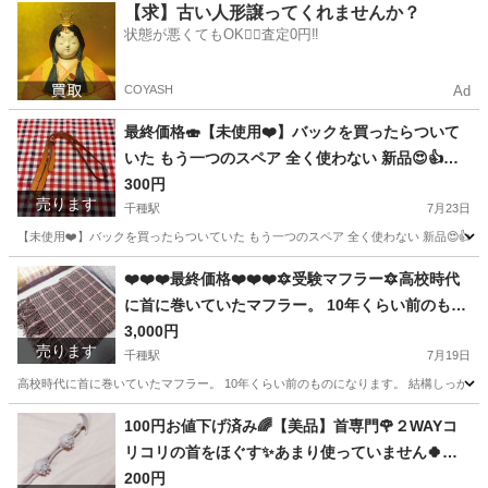
愛知
名古屋市
吹上駅
オフィス用家具
封筒
【求】古い人形譲ってくれませんか？
状態が悪くてもOK🙆‍♀️査定0円‼️
COYASH
Ad
最終価格🍣【未使用❤️】バックを買ったらついて
いた もう一つのスペア 全く使わない 新品😍👍✨
結構しっかりしています。実店舗のアパレルショ
300円
売ります
ップで買っています。 金具がついていて 簡単にフ
千種駅
7月23日
ックに取り付けできます 100cm くらいです(*^^*)
【未使用❤️】バックを買ったらついていた もう一つのスペア 全く使わない 新品😍👍✨
めっちゃ美品ですー！ ぜひぜひ お取引してくださ
愛知
名古屋市
千種駅
バッグ
場所
❤️❤️❤️最終価格❤️❤️❤️🔯受験マフラー🔯高校時代
いね🤗💕
に首に巻いていたマフラー。 10年くらい前のもの
になります。 結構しっかりしたマフラー。 少し高
3,000円
売ります
千種駅
めでした。 受験期も巻いていました。
7月19日
高校時代に首に巻いていたマフラー。 10年くらい前のものになります。 結構しっかりし
愛知
名古屋市
千種駅
小物
場所
100円お値下げ済み🌈【美品】首専門🌹２WAYコ
リコリの首をほぐす✨あまり使っていません🍀使
い方は、両方の２本指で持っていただいて、首に
200円