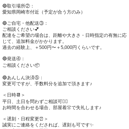
🔵取引場所②：

愛知県岡崎市付近（予定が合う方のみ）

🔵ご自宅・他配送③：

ご相談ください💕

配達をご希望の場合は、距離や大きさ・日時指定の有無に応
じて、追加料金がかかります。

過去の経験上、＋500円〜＋5,000円くらいです。

🔵発送④：

ご相談ください📦️

🔵あんしん決済⑤：

変更可ですが、手数料分を追加で頂きます♪

＜日時📆＞

平日、土日を問わずご相談可🙆‍♀️

お時間を合わせる場合、部屋着👚で失礼します♪

＜遅刻・日程変更⏰️＞

誠実にご連絡をくだされば、遅刻も可です✨
