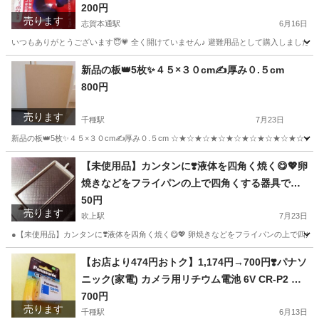
200円
売ります
志賀本通駅
6月16日
いつもありがとうございます😇💗 全く開けていません♪ 避難用品として購入しました😊 ネイ
愛知
名古屋市
志賀本通駅
ベッド
愛知
名古屋市
新品の板👑5枚✨４５×３０cm✍️厚み０.５cm
800円
黒川駅
ベッド
Cdw
売ります
千種駅
7月23日
新品の板👑5枚✨４５×３０cm✍️厚み０.５cm ☆★☆★☆★☆★☆★☆★☆★☆★☆★
愛知
名古屋市
千種駅
収納家具
木材
【未使用品】カンタンに❣️液体を四角く焼く😋💖卵
焼きなどをフライパンの上で四角くする器具です
😊💓シリコン製です🥰他にもたくさん出品してい
50円
売ります
るので まとめ買いで割引できる場合もございます
吹上駅
7月23日
❤️
●【未使用品】カンタンに❣️液体を四角く焼く😋💖 卵焼きなどをフライパンの上で四角
愛知
名古屋市
吹上駅
インテリア雑貨/小物
フライパン
【お店より474円おトク】1,174円→700円❣️パナソ
ニック(家電) カメラ用リチウム電池 6V CR-P2 CR
-P2W ds-1710548
700円
売ります
千種駅
6月13日