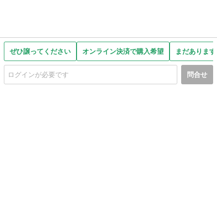
ぜひ譲ってください
オンライン決済で購入希望
まだあります
問合せ
初めての方へ
利用規約
プライバシーポリシー
プライバシー・ステートメント
健全化に資する運用方針
お問い合わせ
運営会社
サイトマップ
ご利用ガイド
フリーワードで探す
PC版で表示
都道府県選択