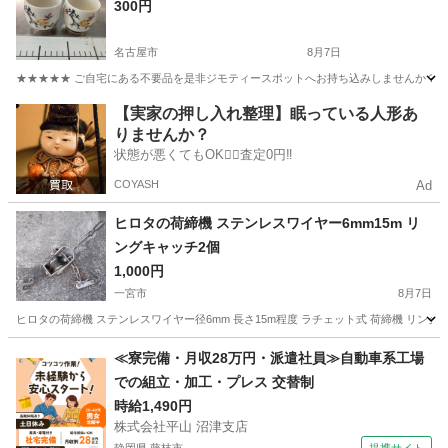
300円
名古屋市
8月7日
★★★★★ ご自宅にある不要品を是非ジモティースポットへお持ち込みしませんか？ 家
愛知
名古屋市
食器
九谷焼
【実家の押し入れ整理】眠っている人形あ
りませんか？
状態が悪くてもOK🙆‍♀️査定0円‼️
COYASH
Ad
ヒロタの荷締機 ステンレスワイヤー6mm15m リ
ングキャッチ2個
1,000円
一宮市
8月7日
ヒロタの荷締機 ステンレスワイヤー径6mm 長さ15m程度 ラチェット式 荷締機 リング
愛知
一宮市
生活雑貨
ヒロタ
≪寮完備・月収28万円・派遣社員≫自動車系工場
での組立・加工・プレス 交替制
時給1,490円
株式会社平山 沼津支店