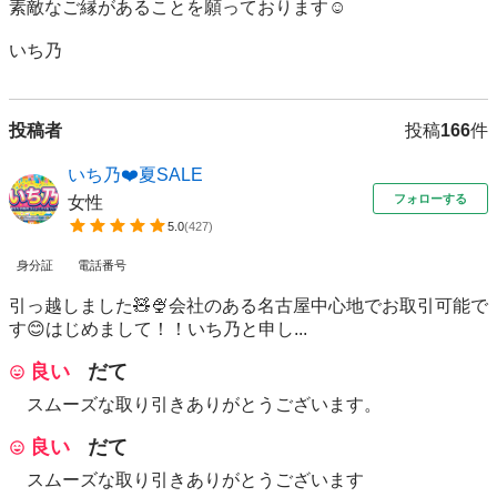
素敵なご縁があることを願っております☺️

いち乃
投稿者
投稿
166
件
いち乃❤️夏SALE
フォローする
女性
5.0
(
427
)
身分証
電話番号
引っ越しました🧸🍨会社のある名古屋中心地でお取引可能で
す😊はじめまして！！いち乃と申し...
良い
だて
スムーズな取り引きありがとうございます。
良い
だて
スムーズな取り引きありがとうございます