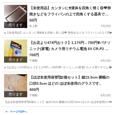
愛知
名古屋市
千種駅
収納家具
木材
【未使用品】カンタンに❣️液体を四角く焼く😋💖卵
焼きなどをフライパンの上で四角くする器具です
😊💓シリコン製です🥰他にもたくさん出品してい
50円
売ります
るので まとめ買いで割引できる場合もございます
吹上駅
7月23日
❤️
●【未使用品】カンタンに❣️液体を四角く焼く😋💖 卵焼きなどをフライパンの上で四角
愛知
名古屋市
吹上駅
インテリア雑貨/小物
フライパン
【お店より474円おトク】1,174円→700円❣️パナソ
ニック(家電) カメラ用リチウム電池 6V CR-P2 CR
-P2W ds-1710548
700円
売ります
千種駅
6月13日
●【お店より474円おトク】1,174円→700円❣️パナソニック(家電) カメラ用リチウム電池 6V CR
愛知
名古屋市
千種駅
生活家電
愛知
名古屋市
【ほぼ未使用保管🥰2個セット】縦15.5cm 横幅の
口径5.5cm ほどの ほぼ未使用のグラスです。
千種駅
生活家電
リチウム電池
400円
売ります
千種駅
6月13日
【ほぼ未使用保管🥰2個セット】 縦15.5cm 横幅の口径5.5cm ほどの ほぼ未使用のグラ
愛知
名古屋市
千種駅
食器
愛知
名古屋市
千種駅
ページTOPへ