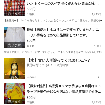
いた もう一つのスペア 全く使わない 新品😍👍✨
結構しっかりしています。実店舗のアパレルショ
300円
売ります
ップで買っています。 金具がついていて 簡単にフ
千種駅
7月23日
ックに取り付けできます 100cm くらいです(*^^*)
【未使用❤️】バックを買ったらついていた もう一つのスペア 全く使わない 新品😍👍✨
めっちゃ美品ですー！ ぜひぜひ お取引してくださ
愛知
名古屋市
千種駅
バッグ
場所
長袖【未使用】ホコリは一切被っていません。ニ
いね🤗💕
トリル手袋をはめて出品撮影しています。
500円
売ります
吹上駅
6月30日
長袖【未使用】ホコリは一切被っていません。ニトリル手袋をはめて出品撮影しています。 
愛知
名古屋市
吹上駅
オフィス用家具
封筒
【求】古い人形譲ってくれませんか？
状態が悪くてもOK🙆‍♀️査定0円‼️
COYASH
Ad
【激安❣️新品】高品質🌟スマホ手ぶら🌟肩掛けスト
ラップ🌟黄色🌟100均ではない高品質商品です🌟お
すすめです🌟ほとんどのカバーに適用できます
200円
売ります
千種駅
7月23日