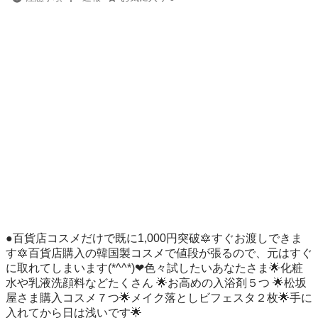
●百貨店コスメだけで既に1,000円突破🔯すぐお渡しできま
す🔯百貨店購入の韓国製コスメで値段が張るので、元はすぐ
に取れてしまいます(*^^*)❤色々試したいあなたさま🌟化粧
水や乳液洗顔料などたくさん 🌟お高めの入浴剤５つ 🌟松坂
屋さま購入コスメ７つ🌟メイク落としビフェスタ２枚🌟手に
入れてから日は浅いです🌟
