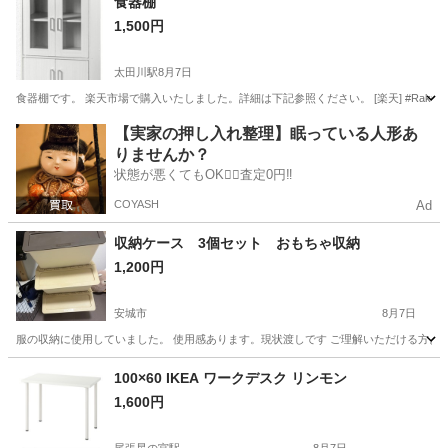
食器棚
1,500円
太田川駅
8月7日
食器棚です。 楽天市場で購入いたしました。詳細は下記参照ください。 [楽天] #Rakutenichiba https://ite
愛知
東海市
太田川駅
収納家具
食器棚
【実家の押し入れ整理】眠っている人形あ
りませんか？
状態が悪くてもOK🙆‍♀️査定0円‼️
COYASH
Ad
収納ケース 3個セット おもちゃ収納
1,200円
安城市
8月7日
服の収納に使用していました。 使用感あります。現状渡しです ご理解いただける方よ
愛知
安城市
収納家具
100×60 IKEA ワークデスク リンモン
1,600円