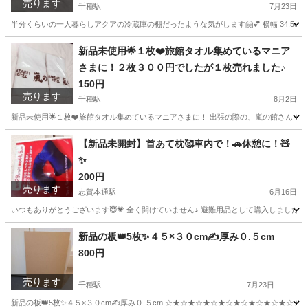
売ります
棚です。 メーカー名はアクアだった気がします。
千種駅
7月23日
特に破損はありませんが、画像の1番奥の部分、数
半分くらいの一人暮らしアクアの冷蔵庫の棚だったような気がします🤗💕 横幅 34.5cm 奥行
ミリのヒビが、少し入っています。 画像でご確認
愛知
名古屋市
千種駅
キッチン家電
場所
新品未使用🌟１枚❤️旅館タオル集めているマニア
ください、と言っても、良く見えないような場所
さまに！２枚３００円でしたが１枚売れました♪
です。
150円
売ります
千種駅
8月2日
新品未使用🌟１枚❤️旅館タオル集めているマニアさまに！ 出張の際の、嵐の館さんです(*^^
愛知
名古屋市
千種駅
家庭用品
カミソリ
【新品未開封】首あて枕🥰車内で！🚗休憩に！🧸
✨
200円
売ります
志賀本通駅
6月16日
いつもありがとうございます😇💗 全く開けていません♪ 避難用品として購入しました😊 ネイ
愛知
名古屋市
志賀本通駅
ベッド
愛知
名古屋市
新品の板👑5枚✨４５×３０cm✍️厚み０.５cm
800円
黒川駅
ベッド
Cdw
売ります
千種駅
7月23日
新品の板👑5枚✨４５×３０cm✍️厚み０.５cm ☆★☆★☆★☆★☆★☆★☆★☆★☆★