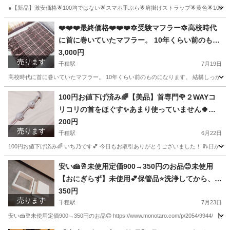
●【新品】激安価格🌟100均ではない🌟スマホ手ぶら🌟肩掛けストラップ🌟黄色🌟10
愛知
名古屋市
千種駅
収納家具
100均
❤️❤️❤️最終価格❤️❤️❤️🔯受験マフラー🔯高校時代
に首に巻いていたマフラー。 10年くらい前のもの
になります。 結構しっかりしたマフラー。 少し高
3,000円
売ります
千種駅
めでした。 受験期も巻いていました。
7月19日
高校時代に首に巻いていたマフラー。 10年くらい前のものになります。 結構しっかりし
愛知
名古屋市
千種駅
小物
場所
100円お値下げ済み🌈【美品】首専門🌹２WAYコ
リコリの首をほぐす✨あまり使っていません🍀使
い方は、両方の２本指で持っていただいて、首に
200円
売ります
押し当てるだけ❤️
千種駅
6月22日
100円お値下げ済み🌈 いち乃です💕 今日もお取引ありがとうございました！ 昨日か
愛知
名古屋市
千種駅
インテリア雑貨/小物
専門
安い🍰🥂未使用定価900→350円のお品😊未使用
【おにぎらず】未使用💕保管品⭐洗浄してから、お
渡しさせていただきます。パール金属株式会社🤗
350円
売ります
❤️https://www.monotaro.com/p/2054/9944/
千種駅
7月23日
安い🍰🥂未使用定価900→350円のお品😊 https://www.monotaro.com/p/2054