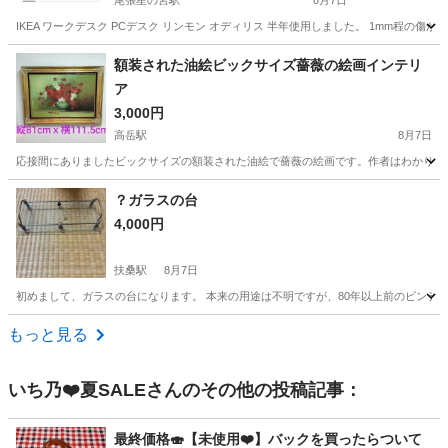
尾張星の宮駅
8月7日
IKEA ワークデスク PCデスク リンモン オディリス 半年使用しました。 1mm程の
愛知
清須市
尾張星の宮駅
テーブル
リンモン
額装された油絵ビックサイズ薔薇の絵画インテリ
ア
3,000円
高岳駅
8月7日
応接間にありましたビックサイズの額装された油絵で薔薇の絵画です。作者はわかりません
愛知
名古屋市
高岳駅
インテリア雑貨/小物
額装
？ガラスの台
4,000円
扶桑駅
8月7日
初めまして、ガラスの台になります。 本来の用途は不明ですが、80年以上前のビンテ
愛知
丹羽郡
扶桑駅
収納家具
もっと見る
いち乃❤️夏SALE
さんのその他の投稿記事：
最終価格🍣【未使用❤️】バックを買ったらついて