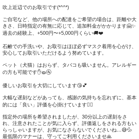
吹上近辺でのお取引です(*^^*)

ご自宅など、他の場所への配達をご希望の場合は、距離や大
きさ、日時指定の有無に応じて、追加料金がかかります🤗✨

過去の経験上、+500円〜+5,000円くらい🚚❤️

石鹸での手洗いや、お取引はほぼ必ずマスク着用を心がけ、
安心してお取引いただけるよう努めています。

ペット（犬猫）はおらず、タバコも吸いません。アレルギー
の方も可能です✋️🧽🚰

優しいお取引を大切にしています😘💕

大幅な遅刻などがあっても、感謝の気持ちを忘れずに、基本
的には「良い」評価を心掛けています🙆‍♀️

指定外の場所を希望されましたが、30分以上の遅刻をさ
れ、注意されたことが気に入らず、評価返しをされる方もい
らっしゃいますが、お気になさらないでくださいね…😅💦

最低限のマナーは、守ってご利用くださいませ🙏
