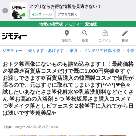
アプリならお得な情報を見逃さない！
インストール
アプリで開く
地元の掲示板 ジモティー 愛知版
愛知県
検索
ログイン
投稿
ジモティー
売ります・あげます
家具
インテリア雑貨/小物
小物
おトク🉐画像にないものも詰め込みます！！最終価格
🎉福袋🎉百貨店コスメだけで既に1,000円突破🔯すぐ
お渡しできます🔯百貨店購入の韓国製コスメで値段が
張るので、元はすぐに取れてしまいます(*^^*)❤色々
試したいあなたさま🌟化粧水や乳液洗顔料などたくさ
ん 🌟お高めの入浴剤５つ 🌟松坂屋さま購入コスメ７
つ🌟メイク落としビフェスタ２枚🌟手に入れてから日
は浅いです🌟超美品✨
投稿ID: 19kgqz
2026年6月24日 04:00