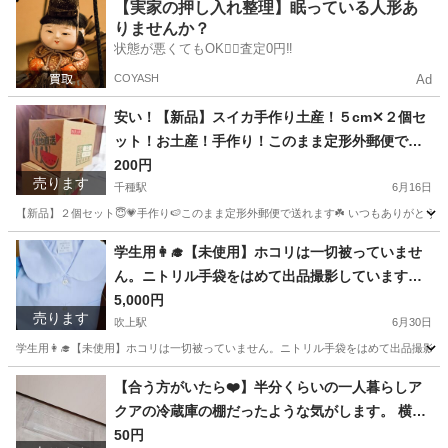
愛知
名古屋市
千種駅
収納家具
場所
【実家の押し入れ整理】眠っている人形あ
りませんか？
状態が悪くてもOK🙆‍♀️査定0円‼️
COYASH
Ad
安い！【新品】スイカ手作り土産！５cm✕２個セ
ット！お土産！手作り！このまま定形外郵便で送
れます！
200円
売ります
千種駅
6月16日
【新品】２個セット😇💗手作り🍉このまま定形外郵便で送れます☘️ いつもありがとう
愛知
名古屋市
千種駅
インテリア雑貨/小物
お土産
学生用👩‍🎓【未使用】ホコリは一切被っていませ
ん。ニトリル手袋をはめて出品撮影しています。
こちらすいません🙇‍♀️先日撮影しましたが、半袖か
5,000円
売ります
長袖かの確認を忘れてしまいました。もう綺麗に
吹上駅
6月30日
しまってしまいました。気にしない方にお願いい
学生用👩‍🎓【未使用】ホコリは一切被っていません。ニトリル手袋をはめて出品撮影し
たします(＞＜)🙏！！→長袖でした(*^^*)
愛知
名古屋市
吹上駅
ブラウス
封筒
【合う方がいたら❤️】半分くらいの一人暮らしア
クアの冷蔵庫の棚だったような気がします。 横幅
34.5cm 奥行き 10.5cm 高さ6.5cm 冷蔵庫の中の
50円