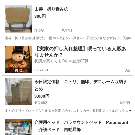
愛知
一宮市
石刀駅
家具
山善 折り畳み机
300円
浄心駅
8月7日
山善 折り畳み机 外形寸法 幅700×奥行555×高さ695 天板に小さなきずあり。天
愛知
名古屋市
浄心駅
テーブル
【実家の押し入れ整理】眠っている人形あ
りませんか？
状態が悪くてもOK🙆‍♀️査定0円‼️
COYASH
Ad
今日限定価格 ニトリ、無印、デコホーム収納ま
とめ
3,000円
新栄町駅
8月7日
まとめて持っていってもらえる方限定 右から ストッカー S 8個 ファイルボックス 
愛知
名古屋市
新栄町駅
収納家具
介護用ベッド パラマウントベッド Paramount
介護ベッド 自動昇降