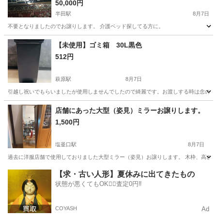
50,000円
半田駅
8月7日
不要となりましたのでお譲りします。 介護ベッド探してる方に。
愛知
半田市
半田駅
ベッド
【未使用】ゴミ箱 30L黒色
512円
萩原駅
8月7日
引越し祝いでもらいましたが使用しませんでしたので綺麗です。お渡しする時は念のた
愛知
一宮市
萩原駅
その他
店舗にあった大型（姿見）ミラーお譲りします。
1,500円
塩釜口駅
8月7日
過去に洋服店舗で使用しておりました大型ミラー（姿見）お譲りします。 木枠、高さ約17
愛知
名古屋市
塩釜口駅
ミラー/鏡
【求・古い人形】夏休みに出てきたもの
状態が悪くてもOK🙆‍♀️査定0円‼️
COYASH
Ad