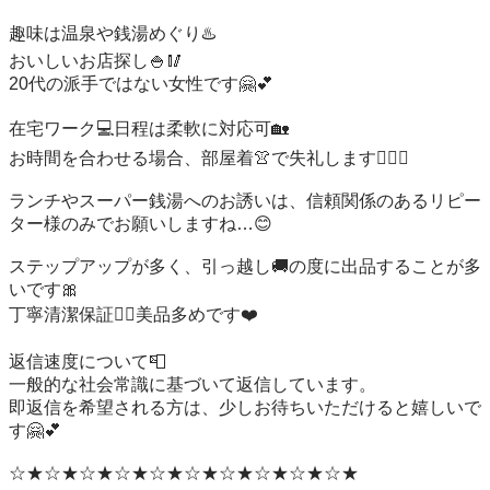
趣味は温泉や銭湯めぐり♨️

おいしいお店探し🍚🥢

20代の派手ではない女性です🤗💕

在宅ワーク💻️日程は柔軟に対応可🏡

お時間を合わせる場合、部屋着👚で失礼します🙇‍♀️✨

ランチやスーパー銭湯へのお誘いは、信頼関係のあるリピー
ター様のみでお願いしますね…😊

ステップアップが多く、引っ越し🚚の度に出品することが多
いです🎀

丁寧清潔保証🙆‍♀️美品多めです❤️

返信速度について📮

一般的な社会常識に基づいて返信しています。

即返信を希望される方は、少しお待ちいただけると嬉しいで
す🤗💕

☆★☆★☆★☆★☆★☆★☆★☆★☆★☆★
