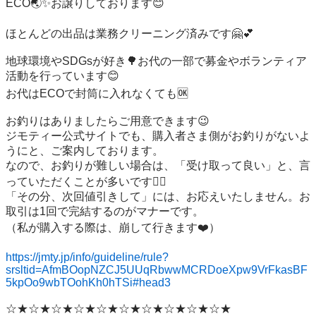
ECO🌏️✨お譲りしております😊

ほとんどの出品は業務クリーニング済みです🤗💕

地球環境やSDGsが好き🌳お代の一部で募金やボランティア
活動を行っています😊

お代はECOで封筒に入れなくても🆗

お釣りはありましたらご用意できます😉

ジモティー公式サイトでも、購入者さま側がお釣りがないよ
うにと、ご案内しております。

なので、お釣りが難しい場合は、「受け取って良い」と、言
っていただくことが多いです🙇‍♀️

「その分、次回値引きして」には、お応えいたしません。お
取引は1回で完結するのがマナーです。

（私が購入する際は、崩して行きます❤️）

https://jmty.jp/info/guideline/rule?
srsltid=AfmBOopNZCJ5UUqRbwwMCRDoeXpw9VrFkasBF
5kpOo9wbTOohKh0hTSi#head3
☆★☆★☆★☆★☆★☆★☆★☆★☆★☆★
