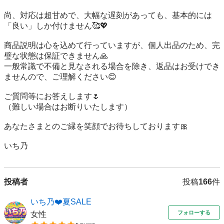
尚、対応は超甘めで、大幅な遅刻があっても、基本的には
「良い」しか付けません🥰💖

商品説明は心を込めて行っていますが、個人出品のため、完
璧な状態は保証できません🙏

一般常識で不備と見なされる場合を除き、返品はお受けでき
ませんので、ご理解ください😊

ご質問等にお答えします🌷

（難しい場合はお断りいたします）

あなたさまとのご縁を笑顔でお待ちしております🎀

いち乃
投稿者
投稿
166
件
いち乃❤️夏SALE
フォローする
女性