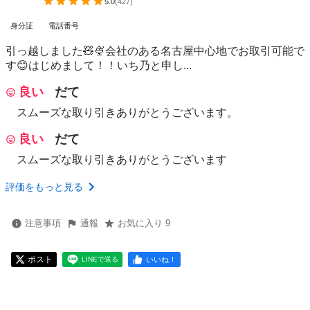
5.0
(
427
)
身分証
電話番号
引っ越しました🧸🍨会社のある名古屋中心地でお取引可能で
す😊はじめまして！！いち乃と申し...
良い
だて
スムーズな取り引きありがとうございます。
良い
だて
スムーズな取り引きありがとうございます
評価をもっと見る
注意事項
通報
お気に入り 9
ポスト
いいね！
LINEで送る