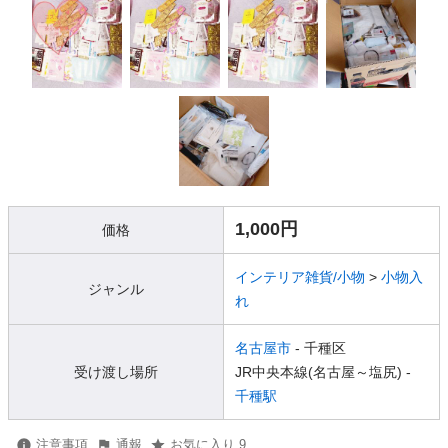
1,000円
価格
インテリア雑貨/小物
>
小物入
ジャンル
れ
名古屋市
- 千種区
受け渡し場所
JR中央本線(名古屋～塩尻) -
千種駅
注意事項
通報
お気に入り 9