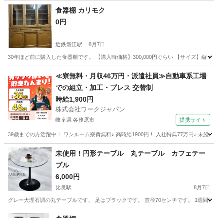
食器棚 カリモク
0円
近鉄蟹江駅
8月7日
30年ほど前に購入した食器棚です。 【購入時価格】300,000円ぐらい 【サイズ】縦：1
愛知
海部郡
近鉄蟹江駅
収納家具
食器棚
≪寮無料・月収46万円・派遣社員≫自動車系工場
での組立・加工・プレス 交替制
時給1,900円
株式会社ワークジャパン
岐阜県 各務原市
提携サイト
39歳までの方活躍中！ ワンルーム寮費無料♪ 高時給1900円！ 入社特典77万円♪ 未
岐阜
各務原市
その他
未使用！円形テーブル 丸テーブル カフェテー
ブル
6,000円
比良駅
8月7日
グレー大理石調の丸テーブルです。 足はブラックです。 直径70センチです。 1週間
愛知
名古屋市
比良駅
テーブル