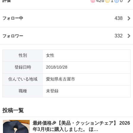
426
1
0
評価
🔵良くあるご質問📝犬・猫、喫煙者いません。🔵返信速度につい
て📮一般的な社会常識に基づいています。即返信をご希望の方
は、少しお待ちくださいね😊🙏🔵取引場所①：愛知県名古屋市
438
フォロー中
は、主な取引場所です💕（基本的には、投稿に表示されている場
所付近になります。詳細はお取引ご決定後に通知します🙇‍♀️電車🚃
でいらっしゃる方は、その時の最寄りの駅をご案内いたします♪）
332
フォロワー
🔵車での配送②：ご相談ください💕配達をご希望の場合は、距離
や大きさ・日時指定の有無に応じて、追加料金がかかります。過
去の経験上、＋500円〜＋5,000円程度です🚚🔵ポストや宅配便で
性別
女性
の発送③：ご相談ください💕🔵ジモティーあんしん決済④：変更
可ですが、手数料分を追加で頂きます。🔵日時📆平日、土日を問
登録日時
2018/10/28
わずご相談可🙆‍♀️🔵遅刻・日程変更⏰️誠実にご連絡をくだされば、
遅刻も可です✨日程変更の際も、同様です。🔵お支払い💴出品物
住んでいる地域
愛知県名古屋市
と引き換え、現金手渡しです✨エコのため、現金封筒はどちらで
も❤️🔵「良い」評価を心掛けていますが、以下のような報復での
職種
未登録
評価は非常に残念です。指定外の場所を希望され、30分以上の遅
刻等⏰️をされた結果、注意されたことが気に入らず、評価返しを
される方もいらっしゃいます💦最低限のマナーは守ってご利用く
投稿一覧
ださいね❤️🔵地球環境保護🌏️や、SDGsが好きで、ECOに関心が
あります。素敵なご縁があることを願っております☺️💕いち乃
最終価格🎉【美品・クッションチェア】 2026
年3月頃に購入しました。 ほ…