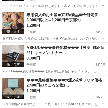
ーーーーー 🌸プロフィール🌸 はじめまして😊💕いち乃と申します✨
2018年から不用品を中心に出品しております。 家具や家電製品、衣
愛知
名古屋市
千種駅
生活家電
ジャンク品
専用袋入🎁お土産❤️京都×新品😍合計定価
類、日用品など幅広く扱っています。 ステップアップが多く、引っ越
3,000円以上→1,200円🌸京都の…
しの度...
1,200円
売ります
千種駅
8月2日
🌸京都の可愛いちりめんお土産セット🌸 🔁新品の袋もついているの
で、お土産にもどうぞ！(≧∇≦)b ✨うさぎさんと桜モチーフがいっぱ
愛知
名古屋市
千種駅
インテリア雑貨/小物
ちりめん
ASKUL❤️❤️❤️最終価格❤️❤️❤️【激安‼️純正新
い！癒されたい女の子に…🐇💗 いち乃です。 京都のとっても可愛いお
品】キャノン トナー…
土産...
8,000円
売ります
千種駅
8月2日
ASKUL❤️❤️❤️最終価格❤️❤️❤️【激安‼️純正新品】キャノン トナーカー
トリッジ418 ブラック✨ 公式サイト参考：
愛知
名古屋市
千種駅
プリンター
トナーカートリッジ
❤️❤️❤️最終価格❤️❤️❤️大皿2枚💖フリマ価格
https://www.askul.co.jp/v/80330/?nextUri=/v/80...
2,400円のところ２枚1…
1,200円
売ります
千種駅
8月2日
フリマ価格2,400円のところ、２枚1,200円にて🤗❤️ いち乃です。 ほぼ