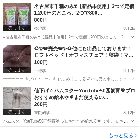
未使用のまま保管しており、綺麗です。 使わないのでお譲りします。
愛知
名古屋市
千種駅
食器
ピーターラビット
名古屋市千種のみ❣️【新品未使用】2つで定価
箱はつきません。 【ほぼ未使用保管】ピーターラビッ...
1,200円のところ、2つで800…
800円
売ります
今池駅
8月2日
●名古屋市千種のみ❣️【新品未使用】2つで定価1,200円のところ、2つ
で800円にて出品いたします。小動物砂🥰 いち乃です。 サラッとクリ
愛知
名古屋市
今池駅
インテリア雑貨/小物
小動物
🌻✨👑完売👑✨🌻他にも出品しております！
ーン。 未開封品です。 新品未使用です。 2つで定価1...
ロフトベッド！オフィスチェア！寝袋！マ…
100円
売ります
千種駅
8月2日
ーーーーー 🌸プロフィール🌸 はじめまして😊💕いち乃と申します✨
2018年から不用品を中心に出品しております。 家具や家電製品、衣
愛知
名古屋市
千種駅
小物
日傘
値下げ☺️ハムスターYouTube50匹飼育💖プロ
類、日用品など幅広く扱っています。 ステップアップが多く、引っ越
おすすめ給水器🌟まだ使えるの…
しの度...
200円
売ります
東岡崎駅
8月2日
ハムスターYouTube50匹飼育💖 プロおすすめ給水器🌟 です。 いち乃
です。 ハムスター大好きです。 YouTubeにもハムスター飼育を出して
愛知
岡崎市
東岡崎駅
インテリア雑貨/小物
ハムスター
います。 断捨離していて、使わないためお譲...
もっと見る