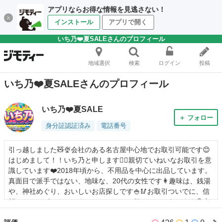
アプリならお得な情報を見逃さない！
インストール
アプリで開く
いち乃❤️夏SALEさんのプロフィール
地域選択
検索
ログイン
投稿
いち乃❤️夏SALEさんのプロフィール
いち乃❤️夏SALE
＋ フォロー
身分証認証済み
電話番号
引っ越しました🧸🍨会社のある名古屋中心地でお取引可能です😊
はじめまして！！いち乃と申します🙇‍♀️親切ていねいなお取引を意
識しています❤️2018年頃から、不用品を中心に出品しています。
真面目で派手ではない、地味な、20代の女性です👩趣味は、銭湯
や、神社めぐり、おいしいお店探しです🍚🥢お取引ついでに、信
頼できるリピーターさまとは、ランチに行くこともあります😊出
会い目的ではないので、ご新規さまのお誘いはご遠慮ください。