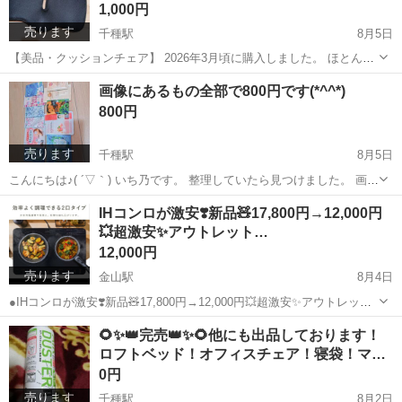
1,000円
売ります
千種駅
8月5日
【美品・クッションチェア】 2026年3月頃に購入しました。 ほとんど
使用していないため、お譲りいたします🌸 通気性の良いメッシュ生地
愛知
名古屋市
千種駅
椅子
場所
画像にあるもの全部で800円です(*^^*)
で、これからの季節にも使いやすいかと思います😊 サイズ ・縦 約...
800円
売ります
千種駅
8月5日
こんにちは♪( ´▽｀) いち乃です。 整理していたら見つけました。 画像
にあるもの全部で800円です(*^^*) 入浴剤やフェイシャルマスクなど
愛知
名古屋市
千種駅
インテリア雑貨/小物
場所
IHコンロが激安❣️新品🧸17,800円→12,000円
色々です。 全て未開封ですが、保管品なので、神経...
💥超激安✨アウトレット…
12,000円
売ります
金山駅
8月4日
●IHコンロが激安❣️新品🧸17,800円→12,000円💥超激安✨アウトレット
価格【新品未使用で箱アリ】楽天市場さま⭐定価17,800円⭐のところ
愛知
名古屋市
金山駅
キッチン家電
コンロ
🌻✨👑完売👑✨🌻他にも出品しております！
⭐12,000円でお譲りいたします♪引っ越してしまい、一度も使っており
ロフトベッド！オフィスチェア！寝袋！マ…
ません...
0円
売ります
千種駅
8月2日