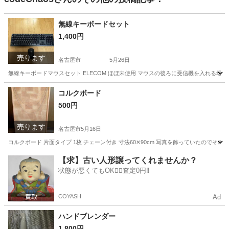
無線キーボードセット
1,400円
売ります
名古屋市
5月26日
無線キーボードマウスセット ELECOM ほぼ未使用 マウスの後ろに受信機を入れる
愛知
名古屋市
パソコン
無線
コルクボード
500円
売ります
名古屋市
5月16日
コルクボード 片面タイプ 1枚 チェーン付き 寸法60✕90cm 写真を飾っていたの
愛知
名古屋市
生活雑貨
コルクボード
【求】古い人形譲ってくれませんか？
状態が悪くてもOK🙆‍♀️査定0円‼️
COYASH
Ad
ハンドブレンダー
1,800円