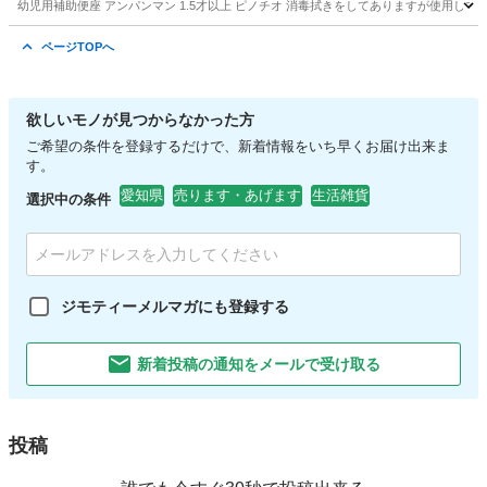
幼児用補助便座 アンパンマン 1.5才以上 ピノチオ 消毒拭きをしてありますが使用し
愛知
名古屋市
キッズ用品
補助便座
ページTOPへ
欲しいモノが見つからなかった方
ご希望の条件を登録するだけで、新着情報をいち早くお届け出来ま
す。
愛知県
売ります・あげます
生活雑貨
選択中の条件
ジモティーメルマガにも登録する
新着投稿の通知をメールで受け取る
投稿