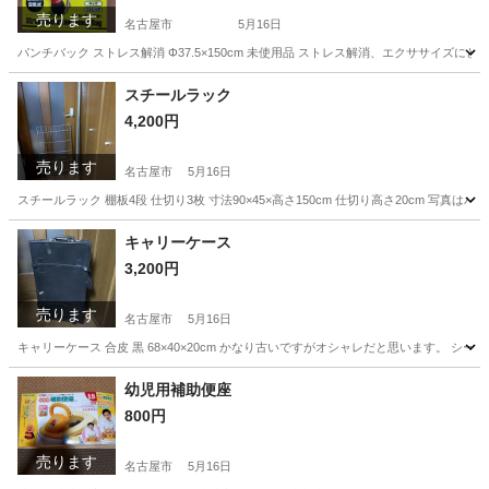
売ります
名古屋市
5月16日
パンチバック ストレス解消 Φ37.5×150cm 未使用品 ストレス解消、エクササイ
愛知
名古屋市
フィットネス、トレーニング
スチールラック
4,200円
売ります
名古屋市
5月16日
スチールラック 棚板4段 仕切り3枚 寸法90×45×高さ150cm 仕切り高さ20cm 
愛知
名古屋市
家具
状態
キャリーケース
3,200円
売ります
名古屋市
5月16日
キャリーケース 合皮 黒 68×40×20cm かなり古いですがオシャレだと思います。
愛知
名古屋市
バッグ
キャリー
幼児用補助便座
800円
売ります
名古屋市
5月16日