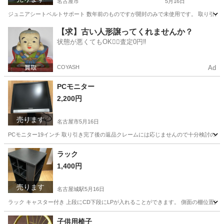
名古屋市
5月16日
ジュニアシートベルトサポート 数年前のものですが開封のみで未使用です。 取り引き
愛知
名古屋市
子供用品
【求】古い人形譲ってくれませんか？
状態が悪くてもOK🙆‍♀️査定0円‼️
COYASH
Ad
PCモニター
2,200円
売ります
名古屋市
5月16日
PCモニター19インチ 取り引き完了後の返品クレームには応じませんので十分検討の上
愛知
名古屋市
パソコン
モニター
ラック
1,400円
売ります
名古屋城駅
5月16日
ラック キャスター付き 上段にCD下段にLPが入れることができます。 側面の棚位置は調
愛知
名古屋市
名古屋城駅
家具
ラック
子供用椅子