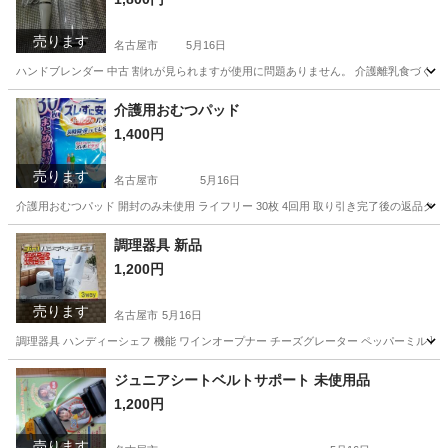
売ります
名古屋市
5月16日
ハンドブレンダー 中古 割れが見られますが使用に問題ありません。 介護離乳食づく
愛知
名古屋市
家電
ブレンダー
介護用おむつパッド
1,400円
売ります
名古屋市
5月16日
介護用おむつパッド 開封のみ未使用 ライフリー 30枚 4回用 取り引き完了後の返品
愛知
名古屋市
その他
おむつ
調理器具 新品
1,200円
売ります
名古屋市
5月16日
調理器具 ハンディーシェフ 機能 ワインオープナー チーズグレーター ペッパーミル
愛知
名古屋市
調理器具
ペッパーミル
ジュニアシートベルトサポート 未使用品
1,200円
売ります