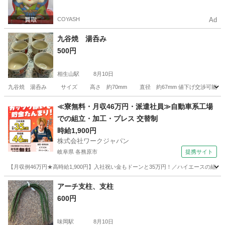
COYASH
Ad
九谷焼 湯呑み
500円
相生山駅
8月10日
九谷焼 湯呑み サイズ 高さ 約70mm 直径 約67mm 値下げ交渉可能◎
愛知
名古屋市
相生山駅
食器
九谷焼
≪寮無料・月収46万円・派遣社員≫自動車系工場
での組立・加工・プレス 交替制
時給1,900円
株式会社ワークジャパン
岐阜県 各務原市
提携サイト
【月収例46万円★高時給1,900円】入社祝い金もドーンと35万円！／ハイエースの組
岐阜
各務原市
その他
アーチ支柱、支柱
600円
味岡駅
8月10日