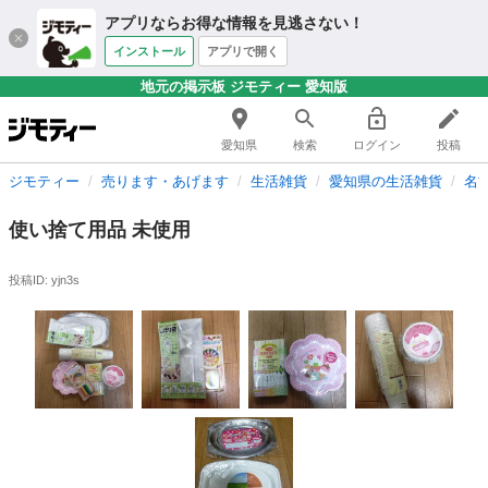
アプリならお得な情報を見逃さない！
インストール
アプリで開く
地元の掲示板 ジモティー 愛知版
愛知県
検索
ログイン
投稿
ジモティー
売ります・あげます
生活雑貨
愛知県の生活雑貨
名
使い捨て用品 未使用
投稿ID: yjn3s