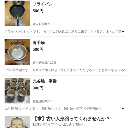
愛知
名古屋市
平安通駅
掃除用具
ペール
フライパン
500円
巽ヶ丘駅
8月10日
フライパンのセットです。 カネスエ阿久比店に取りに来てくださる方、まとめて貰っ
愛知
知多市
巽ヶ丘駅
調理器具
フライパン
両手鍋
500円
巽ヶ丘駅
8月10日
5つの両手鍋です。 カネスエ阿久比店に取りに来ていただける方、まとめてもらってく
愛知
知多市
巽ヶ丘駅
調理器具
九谷焼 湯呑
800円
相生山駅
8月10日
九谷焼 湯呑 サイズ 高さ：約5.7cm 上径：約6.9cm 値下げ交渉可能◎
愛知
名古屋市
相生山駅
食器
九谷焼
【求】古い人形譲ってくれませんか？
状態が悪くてもOK🙆‍♀️査定0円‼️