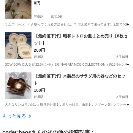
0円
三郷駅
8月10日
ラムズボーン、引き取ってくれる方居ませんか？ 増え過ぎて困ってます⤵︎ 全部で40匹ぐら
愛知
瀬戸市
三郷駅
家庭用品
【最終値下げ】昭和レトロお皿まとめ売り【8枚セ
ット】
200円
萩原駅
8月10日
BOW BOW CLUBl 約22.5センチ）2枚 NAGATA MOE COLLECTTION（約16.5セン
愛知
一宮市
萩原駅
食器
【最終値下げ】木製品のサラダ用の器などのセッ
ト
100円
萩原駅
8月10日
大きなリンゴ型の器1つ 取り分け皿3つ 取り分け皿、角皿1つ スプーン類4つ フォー
愛知
一宮市
萩原駅
食器
もっと見る
codeChaos
さんのその他の投稿記事：