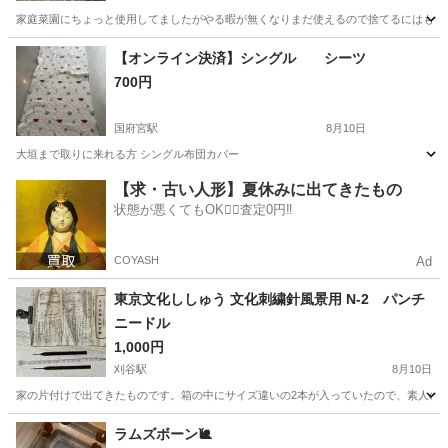
家庭菜園にちょっと使用してましたがやる暇が無くなりまだ使えるので捨てるにはもっ
愛知
小牧市
味岡駅
家庭用品
支柱
【オンライン決済】シングル シーツ
700円
国府宮駅
8月10日
大垣まで取りに来れる方 シングル布団カバー
愛知
稲沢市
国府宮駅
その他
【求・古い人形】夏休みに出てきたもの
状態が悪くてもOK🙆‍♀️査定0円‼️
COYASH
Ad
東京文化ししゅう 文化刺繍針風景用 N-2 パンチ
ニードル
1,000円
刈谷駅
8月10日
家の片付けで出てきたものです。箱の中にサイズ違いの2本が入っていたので、素人の為ど
愛知
刈谷市
刈谷駅
その他
ラムズボーン🐌