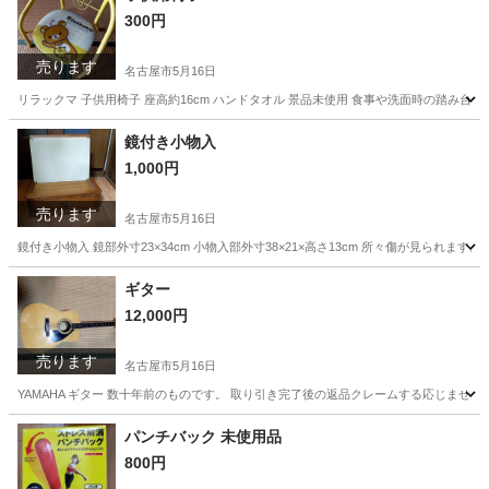
300円
売ります
名古屋市
5月16日
リラックマ 子供用椅子 座高約16cm ハンドタオル 景品未使用 食事や洗面時の踏み
愛知
名古屋市
ベビー用品
踏み台
鏡付き小物入
1,000円
売ります
名古屋市
5月16日
鏡付き小物入 鏡部外寸23×34cm 小物入部外寸38×21×高さ13cm 所々傷が見ら
愛知
名古屋市
家具
ギター
12,000円
売ります
名古屋市
5月16日
YAMAHA ギター 数十年前のものです。 取り引き完了後の返品クレームする応じませ
愛知
名古屋市
弦楽器、ギター
パンチバック 未使用品
800円