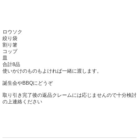
ロウソク

絞り袋

割り箸

コップ

皿

合計8品

使いかけのものもよければ一緒に渡します。

誕生会やBBQにどうぞ

取り引き完了後の返品クレームには応じませんので十分検討
の上連絡ください
