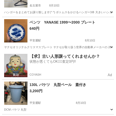
名古屋市
8月10日
ハンガーをまとめてお譲り致します(^ ^) ボトムスをかけるハンガー3本 大きいハンガ
愛知
名古屋市
洗濯用品
引渡し
ベンツ YANASE 1999〜2000 プレート
640円
平安通駅
8月10日
ヤナセオリジナルクリスマスプレート ヤナセが取り扱う世界の自動車メーカーの 20世紀半
愛知
名古屋市
平安通駅
食器
ヤナセ
【求】古い人形譲ってくれませんか？
状態が悪くてもOK🙆‍♀️査定0円‼️
COYASH
Ad
130L バケツ 丸型ペール 蓋付き
3,200円
平安通駅
8月10日
DCM バケツ 丸型