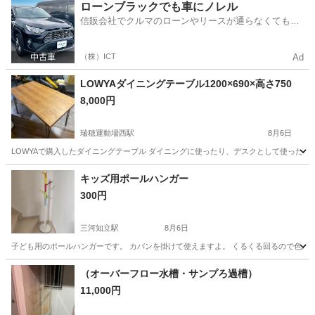
愛知
名古屋市
鶴舞駅
椅子
ローンブラックでも車にノレル
信販会社でクルマのローンやリースが通らなくてもク
ルマをご利用いただけるサービスがあります！
（株）ICT
Ad
LOWYAダイニングテーブル1200×690×高さ750
8,000円
瑞穂運動場西駅
8月6日
LOWYAで購入したダイニングテーブル ダイニングに使ったり、デスクとして使ったりし
愛知
名古屋市
瑞穂運動場西駅
テーブル
キッズ用ポールハンガー
300円
三河知立駅
8月6日
子ども用のポールハンガーです。 カバンを掛けて使えますよ。 くるくる回るので色ん
愛知
知立市
三河知立駅
収納家具
（オーバーフロー水槽・サンプろ過槽）
11,000円