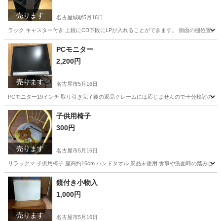
売ります
名古屋城駅
5月16日
ラック キャスター付き 上段にCD下段にLPが入れることができます。 側面の棚位置は調
愛知
名古屋市
名古屋城駅
家具
ラック
PCモニター
2,200円
売ります
名古屋市
5月16日
PCモニター19インチ 取り引き完了後の返品クレームには応じませんので十分検討の上
愛知
名古屋市
パソコン
モニター
子供用椅子
300円
売ります
名古屋市
5月16日
リラックマ 子供用椅子 座高約16cm ハンドタオル 景品未使用 食事や洗面時の踏み
愛知
名古屋市
ベビー用品
踏み台
鏡付き小物入
1,000円
売ります
名古屋市
5月16日