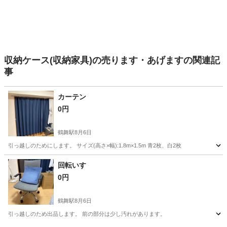
収納ケース(収納家具)の売ります・あげますの関連記
事
カーテン
0円
鶴舞駅
8月6日
引っ越しのためにします。 サイズ(高さ×幅):1.8m×1.5m 青2枚、白2枚
愛知
名古屋市
鶴舞駅
カーテン、ブラインド
カーテン
回転いす
0円
鶴舞駅
8月6日
引っ越しのため出品します。 前の部分は少し汚れがあります。