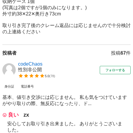
収納ケース 1個

(写真は2個ですが1個のみになります。)

外寸約38✕22✕奥行き73cm

取り引き完了後のクレーム返品には応じませんので十分検討
の上連絡ください
投稿者
投稿
67
件
codeChaos
性別非公開
フォローする
5.0
(
78
)
身分証
電話番号
基本、値引き交渉には応じません。 私も気をつけています
がやり取りの際、無反応になったり、ド...
良い
zx
安心してお取り引き出来ました。 ありがとうございま
した。