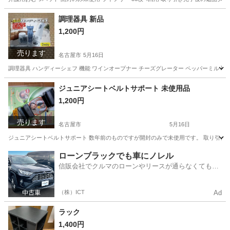
愛知
名古屋市
その他
おむつ
調理器具 新品
1,200円
売ります
名古屋市
5月16日
調理器具 ハンディーシェフ 機能 ワインオープナー チーズグレーター ペッパーミル
愛知
名古屋市
調理器具
ペッパーミル
ジュニアシートベルトサポート 未使用品
1,200円
売ります
名古屋市
5月16日
ジュニアシートベルトサポート 数年前のものですが開封のみで未使用です。 取り引き
愛知
名古屋市
子供用品
ローンブラックでも車にノレル
信販会社でクルマのローンやリースが通らなくてもク
ルマをご利用いただけるサービスがあります！
（株）ICT
Ad
ラック
1,400円