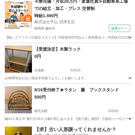
≪寮完備・月収28万円・派遣社員≫自動車系工場
での組立・加工・プレス 交替制
時給1,490円
株式会社平山 沼津支店
静岡県 藤枝市
提携サイト
【軽いドアミラーの組立スタッフ】月収例28万円以上／単身寮あり／年間休日121日／
静岡
藤枝市
その他
【受渡決定】木製ラック
0円
日進駅
8月6日
お時間等合わない場合非対面でよろしくお願いします。
愛知
愛知郡
日進駅
家具
木製
8/16受付終了★ラタン 藤 ブックスタンド
500円
島氏永駅
8月6日
幅42.5 高さ37 奥行き25.6 小傷が割とあります 【受け渡し場所】 ①稲沢ハーモ
愛知
一宮市
島氏永駅
収納家具
ラタン
【求】古い人形譲ってくれませんか？