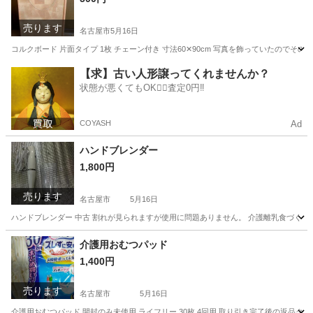
売ります
名古屋市
5月16日
コルクボード 片面タイプ 1枚 チェーン付き 寸法60✕90cm 写真を飾っていたの
愛知
名古屋市
生活雑貨
コルクボード
【求】古い人形譲ってくれませんか？
状態が悪くてもOK🙆‍♀️査定0円‼️
COYASH
Ad
ハンドブレンダー
1,800円
売ります
名古屋市
5月16日
ハンドブレンダー 中古 割れが見られますが使用に問題ありません。 介護離乳食づく
愛知
名古屋市
家電
ブレンダー
介護用おむつパッド
1,400円
売ります
名古屋市
5月16日
介護用おむつパッド 開封のみ未使用 ライフリー 30枚 4回用 取り引き完了後の返品