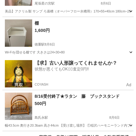
尾張星の宮駅
8月6日
美品】アクリル製 サンプ ろ過槽（オーバーフロー水槽用）170×55×40cm 180cm−250c
愛知
名古屋市
尾張星の宮駅
その他
棚
1,600円
徳重駅
8月6日
Wi-Fiを隠せる棚です 大きさは24×30×80
愛知
名古屋市
徳重駅
収納家具
【求】古い人形譲ってくれませんか？
状態が悪くてもOK🙆‍♀️査定0円‼️
COYASH
Ad
8/16受付終了★ラタン 藤 ブックスタンド
500円
島氏永駅
8月6日
幅43.5cm 奥行き20.3bam 高さ44cm 【受け渡し場所】 ①稲沢ハーモニーラン
愛知
一宮市
島氏永駅
収納家具
ラタン