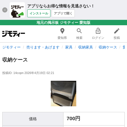
アプリならお得な情報を見逃さない！
インストール
アプリで開く
地元の掲示板 ジモティー 愛知版
愛知県
検索
ログイン
投稿
ジモティー
売ります・あげます
家具
収納家具
収納ケース
愛
収納ケース
投稿ID: 14copn
2026年4月19日 02:21
700円
価格