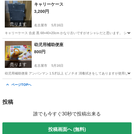
愛知
名古屋市
家具
状態
キャリーケース
3,200円
売ります
名古屋市
5月16日
キャリーケース 合皮 黒 68×40×20cm かなり古いですがオシャレだと思います。
愛知
名古屋市
バッグ
キャリー
幼児用補助便座
800円
売ります
名古屋市
5月16日
幼児用補助便座 アンパンマン 1.5才以上 ピノチオ 消毒拭きをしてありますが使用し
愛知
名古屋市
キッズ用品
補助便座
ページTOPへ
投稿
誰でも今すぐ30秒で投稿出来る
投稿画面へ (無料)