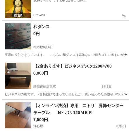
状態が悪くてもOK🙆‍♀️査定0円‼️
COYASH
Ad
和ダンス
0円
本郷駅
8月6日
実家の片付けをしています。 こちらの和ダンスは素敵なので粗大ゴミに出すのが少し惜
愛知
名古屋市
本郷駅
収納家具
【2台あります】ビジネスデスク1200×700
6,000円
瑞穂運動場西駅
8月6日
ビジネス用の机です。 2台横並びで使っていましたが、買い替えのため投稿 1200×70
愛知
名古屋市
瑞穂運動場西駅
オフィス用家具
【オンライン決済】専用 ニトリ 昇降センター
テーブル Nヒバリ120ＭＢＲ
7,500円
浄心駅
8月6日