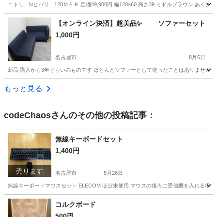
ニトリ Nヒバリ 120ＭＢＲ 定価49,900円 幅120×60 高さ39 ミドルブラウン
愛知
名古屋市
浄心駅
テーブル
【オンライン決済】超美品✨️ ソファーセット
1,000円
名古屋市
8月6日
新品 購入から3年ぐらいのものです ほとんどソファーとして使ったことはありません きれ
愛知
名古屋市
ソファ
もっと見る
codeChaos
さんのその他の投稿記事：
無線キーボードセット
1,400円
売ります
名古屋市
5月26日
無線キーボードマウスセット ELECOM ほぼ未使用 マウスの後ろに受信機を入れる
愛知
名古屋市
パソコン
無線
コルクボード
500円