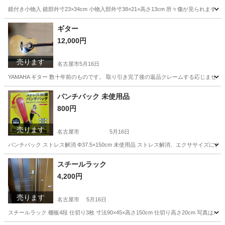
鏡付き小物入 鏡部外寸23×34cm 小物入部外寸38×21×高さ13cm 所々傷が見ら
愛知
名古屋市
家具
ギター
12,000円
売ります
名古屋市
5月16日
YAMAHA ギター 数十年前のものです。 取り引き完了後の返品クレームする応じませ
愛知
名古屋市
弦楽器、ギター
パンチバック 未使用品
800円
売ります
名古屋市
5月16日
パンチバック ストレス解消 Φ37.5×150cm 未使用品 ストレス解消、エクササイ
愛知
名古屋市
フィットネス、トレーニング
スチールラック
4,200円
売ります
名古屋市
5月16日
スチールラック 棚板4段 仕切り3枚 寸法90×45×高さ150cm 仕切り高さ20cm 