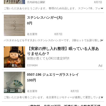
庄内緑地公園駅
8月7日
ご覧いただきありがとうございます。 整理のため出品します。 スプーン7本、フォーク
愛知
名古屋市
庄内緑地公園駅
食器
ステンレスハンガー(大)
0円
名古屋市
8月7日
バスタオルなどを干す大きいステンレスのハンガーです。 2個セットでお譲り致します
愛知
名古屋市
洗濯用品
【実家の押し入れ整理】眠っている人形あ
りませんか？
状態が悪くてもOK🙆‍♀️査定0円‼️
COYASH
Ad
0507-196 ジュエリーガラストレイ
100円
名古屋市
8月7日
ご覧いただき有り難うございます。 名古屋市とジモティーが連携して運営しています。 
愛知
名古屋市
食器
リユース