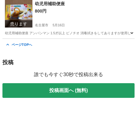
愛知
名古屋市
バッグ
キャリー
幼児用補助便座
800円
売ります
名古屋市
5月16日
幼児用補助便座 アンパンマン 1.5才以上 ピノチオ 消毒拭きをしてありますが使用し
愛知
名古屋市
キッズ用品
補助便座
ページTOPへ
投稿
誰でも今すぐ30秒で投稿出来る
投稿画面へ (無料)