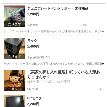
愛知
名古屋市
調理器具
ペッパーミル
ジュニアシートベルトサポート 未使用品
1,200円
売ります
名古屋市
5月16日
ジュニアシートベルトサポート 数年前のものですが開封のみで未使用です。 取り引き
愛知
名古屋市
子供用品
ラック
1,400円
売ります
名古屋城駅
5月16日
ラック キャスター付き 上段にCD下段にLPが入れることができます。 側面の棚位置は調
愛知
名古屋市
名古屋城駅
家具
ラック
【実家の押し入れ整理】眠っている人形あ
りませんか？
状態が悪くてもOK🙆‍♀️査定0円‼️
COYASH
Ad
PCモニター
2,200円