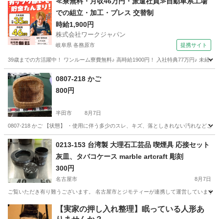
≪寮無料・月収46万円・派遣社員≫自動車系工場
での組立・加工・プレス 交替制
時給1,900円
株式会社ワークジャパン
岐阜県 各務原市
提携サイト
39歳までの方活躍中！ ワンルーム寮費無料♪ 高時給1900円！ 入社特典77万円♪ 未
岐阜
各務原市
その他
0807-218 かご
800円
半田市
8月7日
0807-218 かご 【状態】 ・使用に伴う多少のスレ、キズ、落としきれない汚れなど
愛知
半田市
家庭用品
現地
0213-153 台湾製 大理石工芸品 喫煙具 応接セット
灰皿、タバコケース marble artcraft 彫刻
300円
名古屋市
8月7日
ご覧いただき有り難うございます。 名古屋市とジモティーが連携して運営しています。 
愛知
名古屋市
生活雑貨
【実家の押し入れ整理】眠っている人形あ