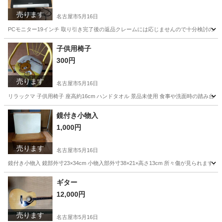
売ります
名古屋市
5月16日
PCモニター19インチ 取り引き完了後の返品クレームには応じませんので十分検討の上
愛知
名古屋市
パソコン
モニター
子供用椅子
300円
売ります
名古屋市
5月16日
リラックマ 子供用椅子 座高約16cm ハンドタオル 景品未使用 食事や洗面時の踏み
愛知
名古屋市
ベビー用品
踏み台
鏡付き小物入
1,000円
売ります
名古屋市
5月16日
鏡付き小物入 鏡部外寸23×34cm 小物入部外寸38×21×高さ13cm 所々傷が見ら
愛知
名古屋市
家具
ギター
12,000円
売ります
名古屋市
5月16日