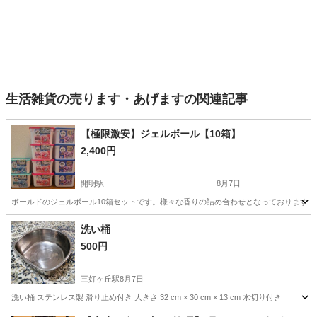
生活雑貨の売ります・あげますの関連記事
【極限激安】ジェルボール【10箱】
2,400円
開明駅
8月7日
ボールドのジェルボール10箱セットです。様々な香りの詰め合わせとなっております。未
愛知
一宮市
開明駅
洗濯用品
ジェルボール
洗い桶
500円
三好ヶ丘駅
8月7日
洗い桶 ステンレス製 滑り止め付き 大きさ 32 cm × 30 cm × 13 cm 水切り付き