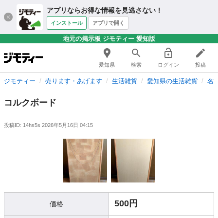
アプリならお得な情報を見逃さない！
インストール
アプリで開く
地元の掲示板 ジモティー 愛知版
愛知県
検索
ログイン
投稿
ジモティー
売ります・あげます
生活雑貨
愛知県の生活雑貨
名
コルクボード
投稿ID: 14hs5s
2026年5月16日 04:15
500円
価格