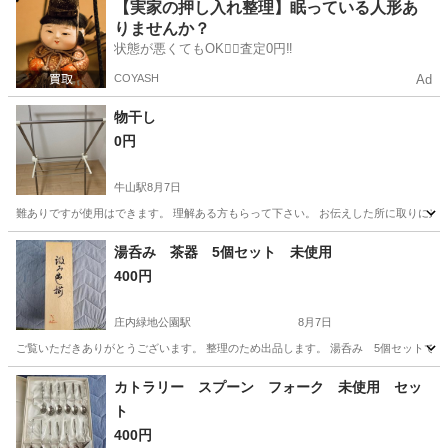
愛知
みよし市
三好ヶ丘駅
調理器具
【実家の押し入れ整理】眠っている人形あ
りませんか？
状態が悪くてもOK🙆‍♀️査定0円‼️
COYASH
Ad
物干し
0円
牛山駅
8月7日
難ありですが使用はできます。 理解ある方もらって下さい。 お伝えした所に取りに来
愛知
春日井市
牛山駅
洗濯用品
湯呑み 茶器 5個セット 未使用
400円
庄内緑地公園駅
8月7日
ご覧いただきありがとうございます。 整理のため出品します。 湯呑み 5個セットです
愛知
名古屋市
庄内緑地公園駅
食器
カトラリー スプーン フォーク 未使用 セッ
ト
400円