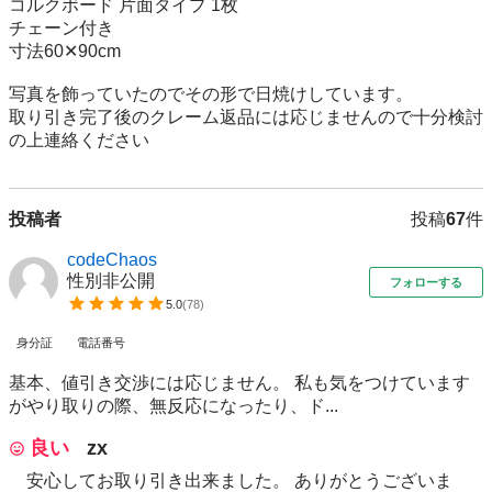
コルクボード 片面タイプ 1枚

チェーン付き

寸法60✕90cm

写真を飾っていたのでその形で日焼けしています。

取り引き完了後のクレーム返品には応じませんので十分検討
の上連絡ください
投稿者
投稿
67
件
codeChaos
性別非公開
フォローする
5.0
(
78
)
身分証
電話番号
基本、値引き交渉には応じません。 私も気をつけています
がやり取りの際、無反応になったり、ド...
良い
zx
安心してお取り引き出来ました。 ありがとうございま