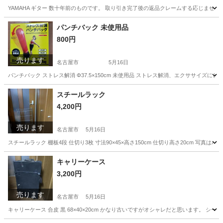
YAMAHA ギター 数十年前のものです。 取り引き完了後の返品クレームする応じませ
愛知
名古屋市
弦楽器、ギター
パンチバック 未使用品
800円
売ります
名古屋市
5月16日
パンチバック ストレス解消 Φ37.5×150cm 未使用品 ストレス解消、エクササイ
愛知
名古屋市
フィットネス、トレーニング
スチールラック
4,200円
売ります
名古屋市
5月16日
スチールラック 棚板4段 仕切り3枚 寸法90×45×高さ150cm 仕切り高さ20cm 
愛知
名古屋市
家具
状態
キャリーケース
3,200円
売ります
名古屋市
5月16日
キャリーケース 合皮 黒 68×40×20cm かなり古いですがオシャレだと思います。