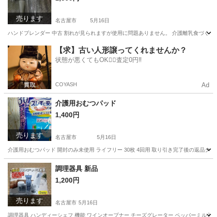
売ります
名古屋市
5月16日
ハンドブレンダー 中古 割れが見られますが使用に問題ありません。 介護離乳食づく
愛知
名古屋市
家電
ブレンダー
【求】古い人形譲ってくれませんか？
状態が悪くてもOK🙆‍♀️査定0円‼️
COYASH
Ad
介護用おむつパッド
1,400円
売ります
名古屋市
5月16日
介護用おむつパッド 開封のみ未使用 ライフリー 30枚 4回用 取り引き完了後の返品
愛知
名古屋市
その他
おむつ
調理器具 新品
1,200円
売ります
名古屋市
5月16日
調理器具 ハンディーシェフ 機能 ワインオープナー チーズグレーター ペッパーミル