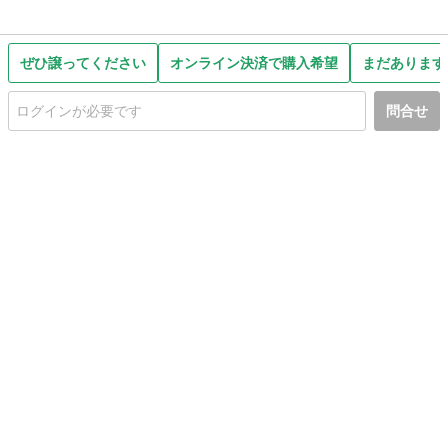
ぜひ譲ってください
オンライン決済で購入希望
まだあります
問合せ
初めての方へ
利用規約
プライバシーポリシー
プライバシー・ステートメント
健全化に資する運用方針
お問い合わせ
運営会社
サイトマップ
ご利用ガイド
フリーワードで探す
PC版で表示
都道府県選択
特定商取引法の表示
利用者情報の外部送信について