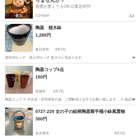
りませんか？
状態が悪くてもOK🙆‍♀️査定0円‼️
COYASH
Ad
陶器 植木鉢
1,280円
春日井市
8月7日
直径24センチ 高さ24センチ 多少スレ等あります。
愛知
春日井市
家庭用品
陶器コップ4点
150円
安城市
8月7日
陶器コップ ※ 中古品・自宅保管の為、ご理解頂ける方でお願い致します。 ※ 返品や
愛知
安城市
食器
0727-220 女の子の絵柄陶器製手桶小鉢風置物
300円
名古屋市
8月7日