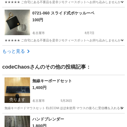
★★★★★ ご自宅にある不要品を是非ジモティースポットへお持ち込みしませんか？ 家
愛知
名古屋市
食器
手桶
0721-060 スライド式ポケッルーペ
100円
名古屋市
8月7日
★★★★★ ご自宅にある不要品を是非ジモティースポットへお持ち込みしませんか？ 家
愛知
名古屋市
その他
現地
もっと見る
codeChaos
さんのその他の投稿記事：
無線キーボードセット
1,400円
売ります
名古屋市
5月26日
無線キーボードマウスセット ELECOM ほぼ未使用 マウスの後ろに受信機を入れる
愛知
名古屋市
パソコン
無線
ハンドブレンダー
1,800円