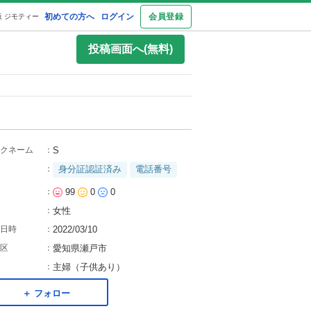
初めての方へ
ログイン
会員登録
 ジモティー
投稿画面へ(無料)
クネーム
：
S
：
身分証認証済み
電話番号
：
99
0
0
：
女性
日時
：
2022/03/10
区
：
愛知県瀬戸市
：
主婦（子供あり）
＋ フォロー