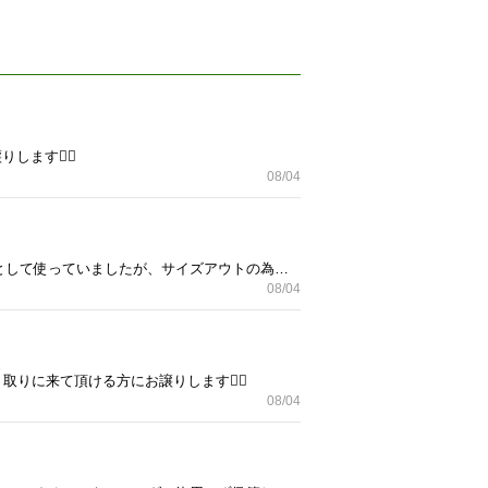
ます🙇‍♀️
08/04
まつ毛が可愛いスリッポン❤️ とっても個性的でリボンもキラキラで可愛いです！！ 3ヶ月程、通園シューズとして使っていましたが、サイズアウトの為お譲りします！ EUR28 JP17cm ウェットシートで拭いただけの現状お渡しになります🙇‍♀️ 神経質な方はご遠慮下さい🙅🏻‍♀️ 磨けばもう少し綺麗になるかと思います！ 白ですが、ツルッとした素材なので、汚れはつきにくいです！ お名前シール貼っていた跡が踵にあります。 状態は写真で確認して下さい！ 取りに来て頂ける方にお譲りします🙇‍♀️
08/04
取りに来て頂ける方にお譲りします🙇‍♀️
08/04