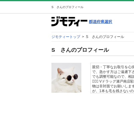
S さんのプロフィール
ジモティートップ
>
S さんのプロフィール
S さんのプロフィール
親切・丁寧なお取引を心掛
で、急かす方はご遠慮下さ
でも調整可能なので、相談
🙅🏻‍♀️ Vドラッグ瀬
物は非対面でお願いします🤗
が、1本も毛を残さない
遠慮下さい😔 現状お渡
ント逃げされる方はブロック
断致します！ 最後までき
価が悪い方、お返事が遅い
お断り❌ 0円出品など、問
ので、あまり0円出品しない
ます🌻