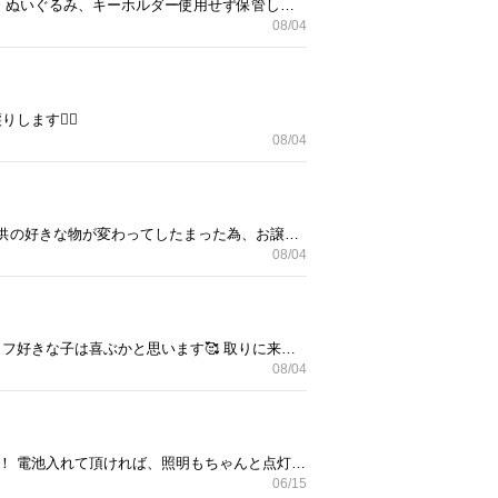
炭治郎ぬいぐるみキーホルダー みつりちゃんぬいぐるみ 新品未使用未開封の炭治郎のカトラリー3点セット⭐ ぬいぐるみ、キーホルダー使用せず保管してましたが、ペットがいるため毛が付いているかと思います🙏 コロコロしますが、気になる方はご遠慮下さい🙅🏻‍♀️ 取りに来て頂ける方にお譲りします🙇‍♀️
08/04
す🙇‍♀️
08/04
タカラトミー アニア ジュラシックワールド蹴散らせ!最強T-レックス 購入してから保管してましたが、子供の好きな物が変わってしたまった為、お譲りします😭 プレゼントにいかがですか？ 定価7920円 恐竜好きなお子様、大興奮間違い無し！！ トイザらスの購入シールが貼られていますが、綺麗に剥がせる自信がないので、そのままでのお渡しです🙇‍♀️ 取りに来て頂ける方にお譲りします🙇‍♀️
08/04
アナ雪、オラフのぬいぐるみです！ プライズ品 獲得後クローゼットで保管しておりました！ 大きいのでオラフ好きな子は喜ぶかと思います🥰 取りに来て頂ける方にお譲りします🙇‍♀️
08/04
シルバニアファミリー 赤い屋根の大きなお家 ごく僅かな使用感ありますが、まだまだ状態良いかと思います！ 電池入れて頂ければ、照明もちゃんと点灯します！ 箱無し☓ 取りに来て頂ける方にお譲りします🙇‍♀️
06/15