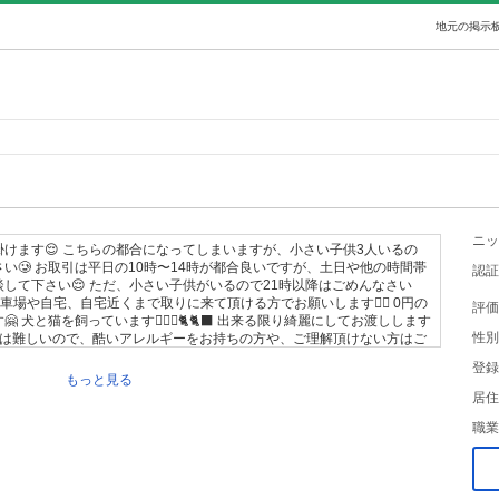
地元の掲示板
ニッ
けます😌 こちらの都合になってしまいますが、小さい子供3人いるの
い🥲 お取引は平日の10時〜14時が都合良いですが、土日や他の時間帯
認証
して下さい😌 ただ、小さい子供がいるので21時以降はごめんなさい
戸南店駐車場や自宅、自宅近くまで取りに来て頂ける方でお願いします🙇‍♀️ 0円の
評価
 犬と猫を飼っています🐕‍🦺🦮🐈🐈‍⬛ 出来る限り綺麗にしてお渡しします
性別
のは難しいので、酷いアレルギーをお持ちの方や、ご理解頂けない方はご
しと記載してある物は、掃除などせずそのままのお渡しとなります！ コメ
登録
させて頂きます🙅🏻‍♀️ 24時間以内にお返事ない場合はコメント逃げと判
もっと見る
ちんとお取引して頂けない方NG✕ お問い合わせ頂いても、言葉遣いや評
居住
方、お取引に不安を感じる方はお断り致します😔 出会い目的・勧誘等
職業
合せが多い場合、全ての人にお返事出来ません🙇‍♀️ 転売されたことがある
です… 定型文メッセージ、基本お返事しないです🙅🏻‍♀️ 宜しくお願いし