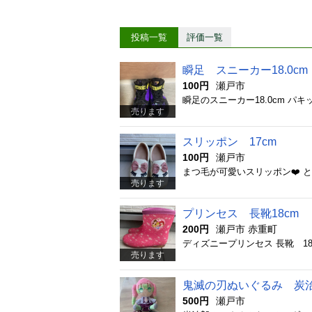
投稿一覧
評価一覧
瞬足 スニーカー18.0cm
100円
瀬戸市
瞬足のスニーカー18.0cm パ
売ります
スリッポン 17cm
100円
瀬戸市
売ります
プリンセス 長靴18cm
200円
瀬戸市 赤重町
ディズニープリンセス 長靴 18
売ります
鬼滅の刃ぬいぐるみ 炭
500円
瀬戸市