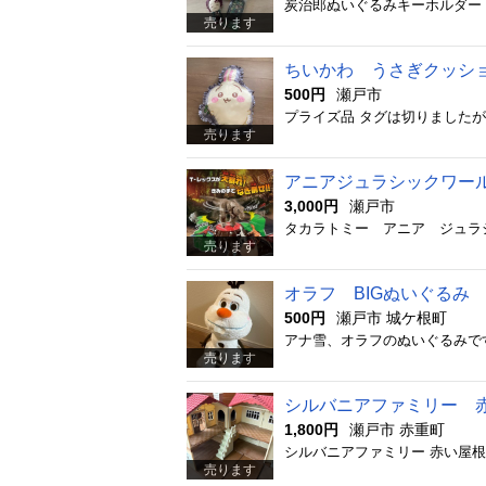
売ります
ちいかわ うさぎクッシ
500円
瀬戸市
プライズ品 タグは切りましたが
売ります
アニアジュラシックワール
3,000円
瀬戸市
売ります
オラフ BIGぬいぐるみ
500円
瀬戸市 城ケ根町
売ります
シルバニアファミリー 
1,800円
瀬戸市 赤重町
売ります