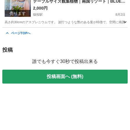
テーブルサイズ観葉植物｜南国リゾート｜BLUE D
OOR PLANTS
2,000円
売ります
猿投駅
8月2日
高さ約30cmのアスプレニウムです。 波打つような艶のある葉が特徴で、空間に南国ら
愛知
豊田市
猿投駅
家庭用品
アスプレニウム
ページTOPへ
投稿
誰でも今すぐ30秒で投稿出来る
投稿画面へ (無料)