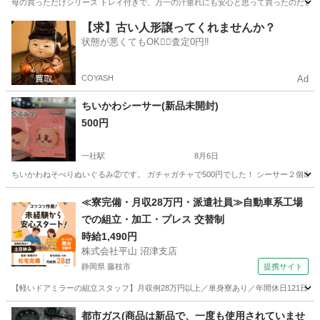
母の買っただけシリーズ トレイ付きで、万一の汁垂れにも安心と思って買ったのだと思いま
愛知
春日井市
掃除用具
新品
【求】古い人形譲ってくれませんか？
状態が悪くてもOK🙆‍♀️査定0円‼️
COYASH
Ad
ちいかわシーサー(新品未開封)
500円
一社駅
8月6日
ちいかわねそべりぬいぐるみ②です。 ガチャガチャで500円でした！ シーサー２個出
愛知
名古屋市
一社駅
その他
ちい
≪寮完備・月収28万円・派遣社員≫自動車系工場
での組立・加工・プレス 交替制
時給1,490円
株式会社平山 沼津支店
静岡県 藤枝市
提携サイト
【軽いドアミラーの組立スタッフ】月収例28万円以上／単身寮あり／年間休日121日／
静岡
藤枝市
その他
都市ガス(商品は新品で、一度も使用されていませ