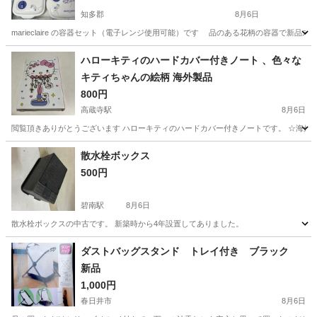
知多郡
8月6日
marieclaire の容器セット（電子レンジ使用可能）です 品のある花柄の容器で新品未
愛知
知多郡
家庭用品
ハローキティのハードカバー付きノート 、色々な
キティちゃんの絵柄 海外製品
800円
高蔵寺駅
8月6日
閲覧頂きありがとうございます ハローキティのハードカバー付きノートです。 ☆海外
愛知
春日井市
高蔵寺駅
手帳
散水栓ボックス
500円
碧南駅
8月6日
散水栓ボックスの中古です。 新築時から4年設置してありました。
愛知
碧南市
碧南駅
その他
ボックス
ダストバッグスタンド トレイ付き ブラック
新品
1,000円
春日井市
8月6日