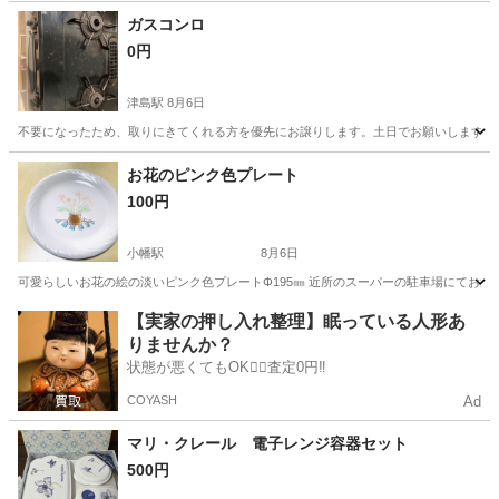
ガスコンロ
0円
津島駅
8月6日
不要になったため、取りにきてくれる方を優先にお譲りします。土日でお願いします。
愛知
名古屋市
津島駅
生活雑貨
お花のピンク色プレート
100円
小幡駅
8月6日
可愛らしいお花の絵の淡いピンク色プレートΦ195㎜ 近所のスーパーの駐車場にてお渡
愛知
名古屋市
小幡駅
食器
ピンク色
【実家の押し入れ整理】眠っている人形あ
りませんか？
状態が悪くてもOK🙆‍♀️査定0円‼️
COYASH
Ad
マリ・クレール 電子レンジ容器セット
500円