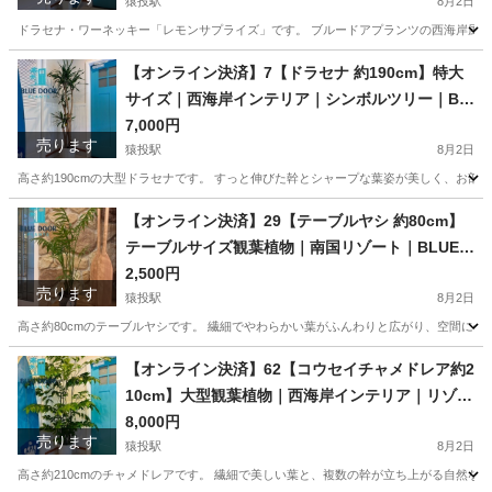
猿投駅
8月2日
ドラセナ・ワーネッキー「レモンサプライズ」です。 ブルードアプランツの西海岸風イン
愛知
豊田市
猿投駅
家庭用品
ドラセナ
【オンライン決済】7【ドラセナ 約190cm】特大
サイズ｜西海岸インテリア｜シンボルツリー｜BL
UE DOOR PLANTS
7,000円
売ります
猿投駅
8月2日
高さ約190cmの大型ドラセナです。 すっと伸びた幹とシャープな葉姿が美しく、お部
愛知
豊田市
猿投駅
家庭用品
シンボルツリー
【オンライン決済】29【テーブルヤシ 約80cm】
テーブルサイズ観葉植物｜南国リゾート｜BLUE D
OOR PLANTS
2,500円
売ります
猿投駅
8月2日
高さ約80cmのテーブルヤシです。 繊細でやわらかい葉がふんわりと広がり、空間に優
愛知
豊田市
猿投駅
家庭用品
観葉植物
【オンライン決済】62【コウセイチャメドレア約2
10cm】大型観葉植物｜西海岸インテリア｜リゾー
トスタイル｜BLUE DOOR PLANTS
8,000円
売ります
猿投駅
8月2日
高さ約210cmのチャメドレアです。 繊細で美しい葉と、複数の幹が立ち上がる自然な