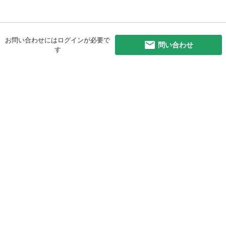
お問い合わせにはログインが必要で
問い合わせ
す
初めての方へ
利用規約
プライバシーポリシー
プライバシー・ステートメント
健全化に資する運用方針
お問い合わせ
運営会社
サイトマップ
ご利用ガイド
フリーワードで探す
PC版で表示
都道府県選択
特定商取引法の表示
利用者情報の外部送信について