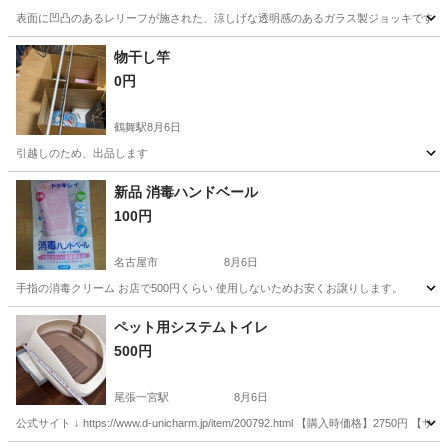
表面に凹凸のあるレリーフが施された、涼しげな透明感のあるガラス製ジョッキです。 - ブラン
愛知
一宮市
尾張一宮駅
食器
物干し竿
0円
鶴舞駅
8月6日
引越しのため、出品します
愛知
名古屋市
鶴舞駅
洗濯用品
物干し
新品 消毒ハンドベール
100円
名古屋市
8月6日
手指の消毒クリーム お店で500円くらい 使用しないためお安くお譲りします。
愛知
名古屋市
その他
ベール
ペット用システムトイレ
500円
尾張一宮駅
8月6日
公式サイト ↓ https://www.d-unicharm.jp/item/200792.html 【購入