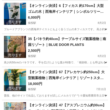
愛知
豊田市
猿投駅
家庭用品
大型
【オンライン決済】6【フィカス 約170cm】大型
ゴムの木｜西海岸インテリア｜シンボルツリー｜B
LUE DOOR PLANTS
6,000円
売ります
猿投駅
8月2日
ブルードアプランツの西海岸テイストにもよく合うゴムの木フィカスです。 高さ約170
愛知
豊田市
猿投駅
家庭用品
フィカス
35【パキラ約40cm】テーブルサイズ観葉植物｜南
国リゾート｜BLUE DOOR PLANTS
2,500円
売ります
猿投駅
8月2日
高さ約50cmのパキラです。 手を広げたような葉が特徴で、「発財樹」とも呼ばれる縁
愛知
豊田市
猿投駅
家庭用品
観葉植物
【オンライン決済】67【アレカヤシ約250cm】大
型観葉植物｜西海岸インテリア｜リゾートスタイ
ル｜
18,000円
売ります
猿投駅
7月11日
普段、他のサイトで出品しておりますが試しにメルカリで(^ ^) ※愛知県豊田市土日
愛知
豊田市
猿投駅
家庭用品
アレカヤシ
【オンライン決済】47【アスプレニウム約30cm】