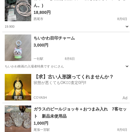
ん。)
18,800円
西尾市
8月6日
19.900
愛知
西尾市
家庭用品
都市ガス
ちいかわ目印チャーム
3,000円
一社駅
8月6日
ちいかわ映画の入場者特典です かにさん
愛知
名古屋市
一社駅
ノベルティグッズ
【求】古い人形譲ってくれませんか？
状態が悪くてもOK🙆‍♀️査定0円‼️
COYASH
Ad
ガラスのビールジョッキ＋おつまみ入れ 7客セッ
ト 新品未使用品
1,000円
尾張一宮駅
8月6日