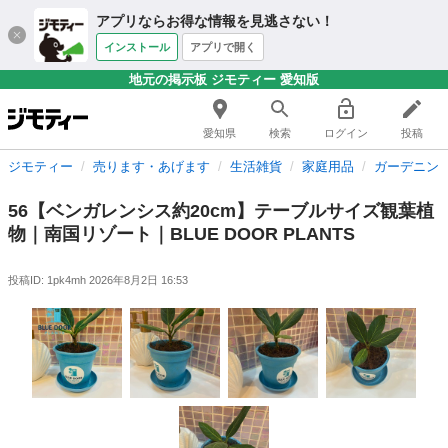
アプリならお得な情報を見逃さない！
インストール
アプリで開く
地元の掲示板 ジモティー 愛知版
愛知県
検索
ログイン
投稿
ジモティー
売ります・あげます
生活雑貨
家庭用品
ガーデニン
56【ベンガレンシス約20cm】テーブルサイズ観葉植
物｜南国リゾート｜BLUE DOOR PLANTS
投稿ID: 1pk4mh
2026年8月2日 16:53