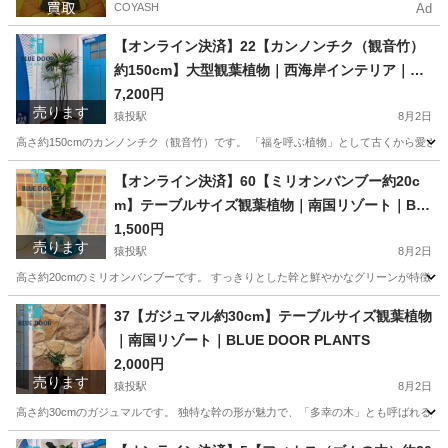
COYASH
Ad
【オンライン決済】22【カンノンチク（観音竹）
約150cm】大型観葉植物｜西海岸インテリア｜リ
ゾートスタイル｜BLUE DOOR PLANTS
7,200円
売ります
猿投駅
8月2日
高さ約150cmのカンノンチク（観音竹）です。 「福を呼ぶ植物」として古くから愛さ
愛知
豊田市
猿投駅
家庭用品
植物
【オンライン決済】60【ミリオンバンブー約20c
m】テーブルサイズ観葉植物｜南国リゾート｜BL
UE DOOR PLANTS
1,500円
売ります
猿投駅
8月2日
高さ約20cmのミリオンバンブーです。 すっきりとした幹と鮮やかなグリーンが特徴で
愛知
豊田市
猿投駅
家庭用品
観葉植物
37【ガジュマル約30cm】テーブルサイズ観葉植物
｜南国リゾート｜BLUE DOOR PLANTS
2,000円
売ります
猿投駅
8月2日
高さ約30cmのガジュマルです。 独特な幹の形が魅力で、「多幸の木」とも呼ばれる人
愛知
豊田市
猿投駅
家庭用品
観葉植物