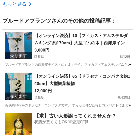
愛知
一宮市
尾張一宮駅
その他
もっと見る
ブルードアプランツ
さんのその他の投稿記事：
【オンライン決済】10【フィカス・アムステルダ
ムキング 約170cm】大型ゴムの木｜西海岸インテ
リア｜特価｜BLUE DOOR PLANTS
3,000円
売ります
猿投駅
8月2日
ブルードアプランツの西海岸テイストにもよく合う、フィカス・アムステルダムキングです
愛知
豊田市
猿投駅
家庭用品
フィカス
【オンライン決済】65【ドラセナ・コンパクタ約1
40cm】大型観葉植物
12,000円
売ります
猿投駅
6月20日
高さ約140cmのドラセナ・コンパクタです。 すらっと伸びた幹とコンパクトにまとま
愛知
豊田市
猿投駅
家庭用品
【求】古い人形譲ってくれませんか？
状態が悪くてもOK🙆‍♀️査定0円‼️