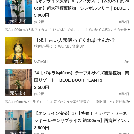
【オンライン決済】5【フィカス（ゴムの木）約20
0cm】超大型観葉植物｜シンボルツリー｜BLUE D
OOR PLANTS
5,000円
売ります
猿投駅
8月2日
高さ約200cmの大型フィカス（ゴムの木）です。 ここまでのサイズ感はなかなか出回
愛知
豊田市
猿投駅
家庭用品
フィカス
【求】古い人形譲ってくれませんか？
状態が悪くてもOK🙆‍♀️査定0円‼️
COYASH
Ad
34【パキラ約40cm】テーブルサイズ観葉植物｜南
国リゾート｜BLUE DOOR PLANTS
2,500円
売ります
猿投駅
8月2日
高さ約40cmのパキラです。 手を広げたような葉が特徴で、「発財樹」とも呼ばれる縁
愛知
豊田市
猿投駅
家庭用品
観葉植物
【オンライン決済】17【特価！ドラセナ・ワーネ
ッキー レモンサプライズ 約100cm】西海岸インテ
リア｜スクエア鉢｜BLUE DOOR PLANTS
3,500円
売ります