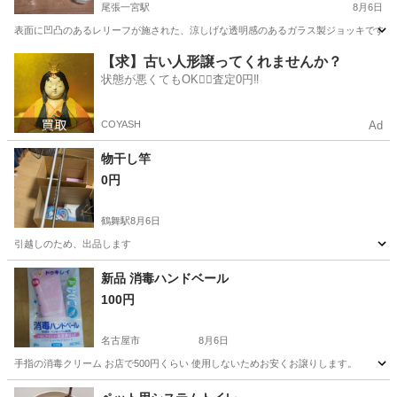
尾張一宮駅
8月6日
表面に凹凸のあるレリーフが施された、涼しげな透明感のあるガラス製ジョッキです。 - ブラン
愛知
一宮市
尾張一宮駅
食器
【求】古い人形譲ってくれませんか？
状態が悪くてもOK🙆‍♀️査定0円‼️
COYASH
Ad
物干し竿
0円
鶴舞駅
8月6日
引越しのため、出品します
愛知
名古屋市
鶴舞駅
洗濯用品
物干し
新品 消毒ハンドベール
100円
名古屋市
8月6日
手指の消毒クリーム お店で500円くらい 使用しないためお安くお譲りします。
愛知
名古屋市
その他
ベール