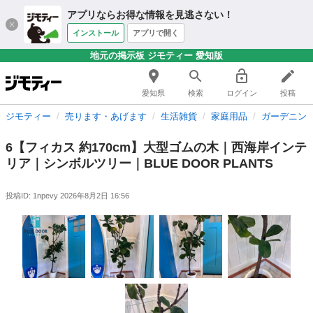
アプリならお得な情報を見逃さない！
インストール
アプリで開く
地元の掲示板 ジモティー 愛知版
愛知県
検索
ログイン
投稿
ジモティー
売ります・あげます
生活雑貨
家庭用品
ガーデニン
6【フィカス 約170cm】大型ゴムの木｜西海岸インテ
リア｜シンボルツリー｜BLUE DOOR PLANTS
投稿ID: 1npevy
2026年8月2日 16:56