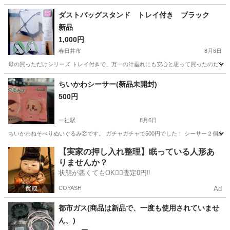
愛知
碧南市
碧南駅
その他
ボックス
ダストバッグスタンド トレイ付き ブラック
新品
1,000円
春日井市
8月6日
母の買っただけシリーズ トレイ付きで、万一の汁垂れにも安心と思って買ったのだと思いま
愛知
春日井市
掃除用具
新品
ちいかわシーサー(新品未開封)
500円
一社駅
8月6日
ちいかわねそべりぬいぐるみ②です。 ガチャガチャで500円でした！ シーサー２個出
愛知
名古屋市
一社駅
その他
ちい
【実家の押し入れ整理】眠っている人形あ
りませんか？
状態が悪くてもOK🙆‍♀️査定0円‼️
COYASH
Ad
都市ガス(商品は新品で、一度も使用されていませ
ん。)