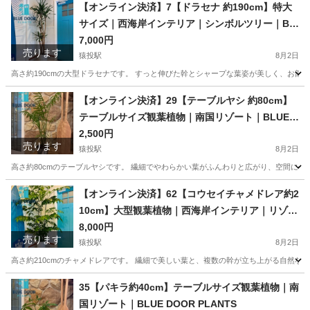
愛知
豊田市
猿投駅
家庭用品
観葉植物
【オンライン決済】7【ドラセナ 約190cm】特大
サイズ｜西海岸インテリア｜シンボルツリー｜BL
UE DOOR PLANTS
7,000円
売ります
猿投駅
8月2日
高さ約190cmの大型ドラセナです。 すっと伸びた幹とシャープな葉姿が美しく、お部
愛知
豊田市
猿投駅
家庭用品
シンボルツリー
【オンライン決済】29【テーブルヤシ 約80cm】
テーブルサイズ観葉植物｜南国リゾート｜BLUE D
OOR PLANTS
2,500円
売ります
猿投駅
8月2日
高さ約80cmのテーブルヤシです。 繊細でやわらかい葉がふんわりと広がり、空間に優
愛知
豊田市
猿投駅
家庭用品
観葉植物
【オンライン決済】62【コウセイチャメドレア約2
10cm】大型観葉植物｜西海岸インテリア｜リゾー
トスタイル｜BLUE DOOR PLANTS
8,000円
売ります
猿投駅
8月2日
高さ約210cmのチャメドレアです。 繊細で美しい葉と、複数の幹が立ち上がる自然な
愛知
豊田市
猿投駅
家庭用品
大型
35【パキラ約40cm】テーブルサイズ観葉植物｜南
国リゾート｜BLUE DOOR PLANTS