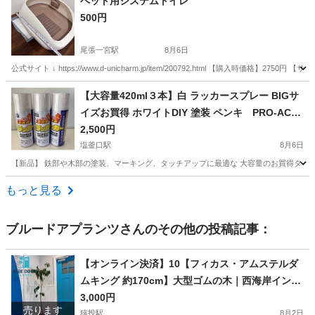
ペット用システムトイレ
500円
尾張一宮駅
8月6日
公式サイト ↓ https://www.d-unicharm.jp/item/200792.html 【購入
愛知
一宮市
尾張一宮駅
その他
【大容量420ml３本】白 ラッカースプレー BIGサ
イズお買得 ホワイトDIY 塗装 ペンキ PRO-ACT
鉄部 木部 マーキング タッチアップ
2,500円
塩釜口駅
8月6日
【新品】 鉄部や木部の塗装、マーキング、タッチアップに最適な 大容量のお買得タイプの4
愛知
名古屋市
塩釜口駅
その他
もっと見る
ブルードアプランツ
さんのその他の投稿記事：
【オンライン決済】10【フィカス・アムステルダ
ムキング 約170cm】大型ゴムの木｜西海岸インテ
リア｜特価｜BLUE DOOR PLANTS
3,000円
売ります
猿投駅
8月2日