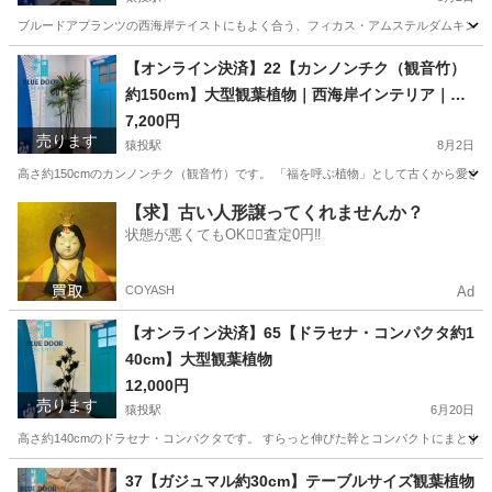
ブルードアプランツの西海岸テイストにもよく合う、フィカス・アムステルダムキングです
愛知
豊田市
猿投駅
家庭用品
フィカス
【オンライン決済】22【カンノンチク（観音竹）
約150cm】大型観葉植物｜西海岸インテリア｜リ
ゾートスタイル｜BLUE DOOR PLANTS
7,200円
売ります
猿投駅
8月2日
高さ約150cmのカンノンチク（観音竹）です。 「福を呼ぶ植物」として古くから愛さ
愛知
豊田市
猿投駅
家庭用品
植物
【求】古い人形譲ってくれませんか？
状態が悪くてもOK🙆‍♀️査定0円‼️
COYASH
Ad
【オンライン決済】65【ドラセナ・コンパクタ約1
40cm】大型観葉植物
12,000円
売ります
猿投駅
6月20日
高さ約140cmのドラセナ・コンパクタです。 すらっと伸びた幹とコンパクトにまとま
愛知
豊田市
猿投駅
家庭用品
37【ガジュマル約30cm】テーブルサイズ観葉植物