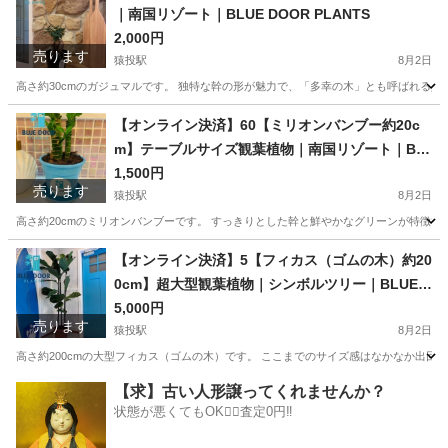
｜南国リゾート｜BLUE DOOR PLANTS
2,000円
売ります
猿投駅
8月2日
高さ約30cmのガジュマルです。 独特な幹の形が魅力で、「多幸の木」とも呼ばれる人
愛知
豊田市
猿投駅
家庭用品
観葉植物
【オンライン決済】60【ミリオンバンブー約20c
m】テーブルサイズ観葉植物｜南国リゾート｜BL
UE DOOR PLANTS
1,500円
売ります
猿投駅
8月2日
高さ約20cmのミリオンバンブーです。 すっきりとした幹と鮮やかなグリーンが特徴で
愛知
豊田市
猿投駅
家庭用品
観葉植物
【オンライン決済】5【フィカス（ゴムの木）約20
0cm】超大型観葉植物｜シンボルツリー｜BLUE D
OOR PLANTS
5,000円
売ります
猿投駅
8月2日
高さ約200cmの大型フィカス（ゴムの木）です。 ここまでのサイズ感はなかなか出回
愛知
豊田市
猿投駅
家庭用品
フィカス
【求】古い人形譲ってくれませんか？
状態が悪くてもOK🙆‍♀️査定0円‼️