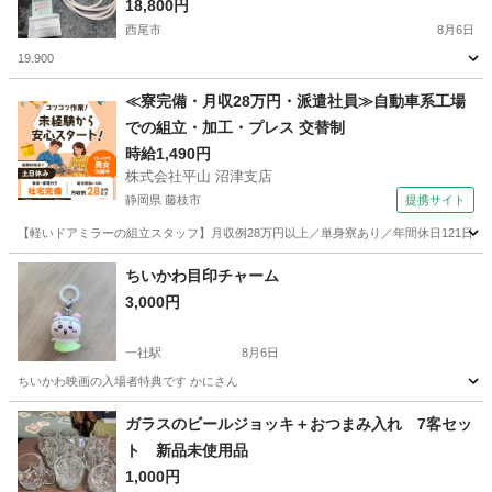
18,800円
西尾市
8月6日
19.900
愛知
西尾市
家庭用品
都市ガス
≪寮完備・月収28万円・派遣社員≫自動車系工場
での組立・加工・プレス 交替制
時給1,490円
株式会社平山 沼津支店
静岡県 藤枝市
提携サイト
【軽いドアミラーの組立スタッフ】月収例28万円以上／単身寮あり／年間休日121日／
静岡
藤枝市
その他
ちいかわ目印チャーム
3,000円
一社駅
8月6日
ちいかわ映画の入場者特典です かにさん
愛知
名古屋市
一社駅
ノベルティグッズ
ガラスのビールジョッキ＋おつまみ入れ 7客セッ
ト 新品未使用品
1,000円