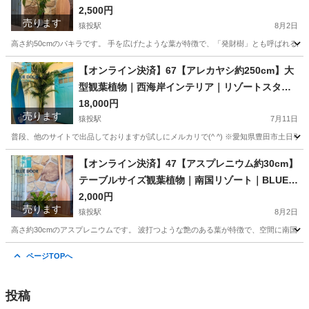
2,500円
売ります
猿投駅
8月2日
高さ約50cmのパキラです。 手を広げたような葉が特徴で、「発財樹」とも呼ばれる縁
愛知
豊田市
猿投駅
家庭用品
観葉植物
【オンライン決済】67【アレカヤシ約250cm】大
型観葉植物｜西海岸インテリア｜リゾートスタイ
ル｜
18,000円
売ります
猿投駅
7月11日
普段、他のサイトで出品しておりますが試しにメルカリで(^ ^) ※愛知県豊田市土日
愛知
豊田市
猿投駅
家庭用品
アレカヤシ
【オンライン決済】47【アスプレニウム約30cm】
テーブルサイズ観葉植物｜南国リゾート｜BLUE D
OOR PLANTS
2,000円
売ります
猿投駅
8月2日
高さ約30cmのアスプレニウムです。 波打つような艶のある葉が特徴で、空間に南国ら
愛知
豊田市
猿投駅
家庭用品
アスプレニウム
ページTOPへ
投稿