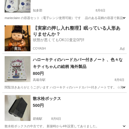
知多郡
8月6日
marieclaire の容器セット（電子レンジ使用可能）です 品のある花柄の容器で新品未
愛知
知多郡
家庭用品
【実家の押し入れ整理】眠っている人形あ
りませんか？
状態が悪くてもOK🙆‍♀️査定0円‼️
COYASH
Ad
ハローキティのハードカバー付きノート 、色々な
キティちゃんの絵柄 海外製品
800円
高蔵寺駅
8月6日
閲覧頂きありがとうございます ハローキティのハードカバー付きノートです。 ☆海外
愛知
春日井市
高蔵寺駅
手帳
散水栓ボックス
500円
碧南駅
8月6日
散水栓ボックスの中古です。 新築時から4年設置してありました。