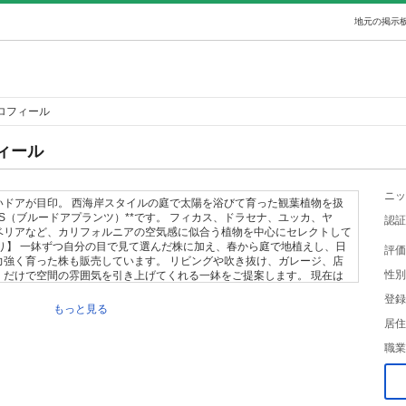
地元の掲示板
ロフィール
ィール
ニッ
いドアが目印。 西海岸スタイルの庭で太陽を浴びて育った観葉植物を扱
PLANTS（ブルードアプランツ）**です。 フィカス、ドラセナ、ユッカ、ヤ
認証
ベリアなど、カリフォルニアの空気感に似合う植物を中心にセレクトして
り】 一鉢ずつ自分の目で見て選んだ株に加え、春から庭で地植えし、日
評価
力強く育った株も販売しています。 リビングや吹き抜け、ガレージ、店
性別
くだけで空間の雰囲気を引き上げてくれる一鉢をご提案します。 現在は
サイズのミニグリーンまで約60点を管理・販売中です。 「リビング用
登録
デスク用に小さなグリーン」 「新居にまとめて植物を揃えたい」 そんな
もっと見る
るラインナップをご用意しております。 複数点ご購入の場合は、お気持
居住
可能ですのでお気軽にご相談ください。 ご希望の植物やサイズがあれ
職業
です。 ※植物はすべて一点ものです。 ※葉傷や生育による変化はご了
っている場合がありますので、長く育てる場合は植え替えをおすすめしま
 愛知県豊田市周辺での直接引き取りを中心に販売しております。 受け渡
ある一軒家です。 • IKEA長久手から車で約30分 • 土岐プレミアム・ア