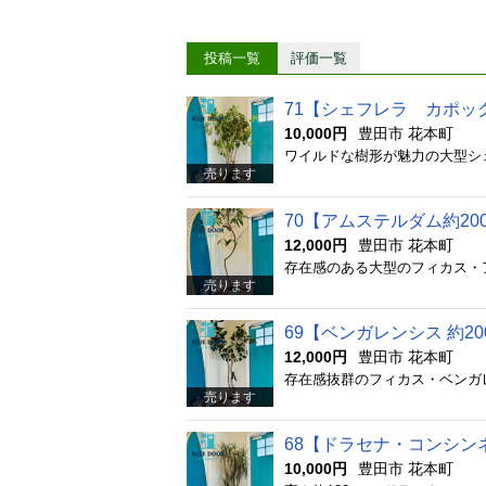
ウトレットから車で約30
婦で保育園を経営しており
リーンを。” お気に入り
投稿一覧
評価一覧
71【シェフレラ カポッ
10,000円
豊田市 花本町
売ります
70【アムステルダム約2
12,000円
豊田市 花本町
売ります
69【ベンガレンシス 約2
12,000円
豊田市 花本町
売ります
68【ドラセナ・コンシンネ 
10,000円
豊田市 花本町