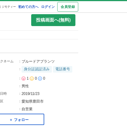
初めての方へ
ログイン
会員登録
 ジモティー
投稿画面へ(無料)
クネーム
：
ブルードアプランツ
：
身分証認証済み
電話番号
：
1
0
0
：
男性
日時
：
2019/11/23
区
：
愛知県豊田市
：
自営業
＋ フォロー