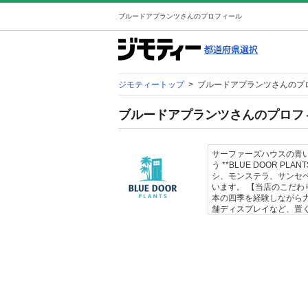
ブルードアプランツさんのプロフィール
ジモティートップ
>
ブルードアプランツさんのプ
ブルードアプランツさんのプロフ
サーファーズハウスの青
う **BLUE DOOR 
シ、モンステラ、サンセ
います。 【当店のこだわ
本の四季を経験しながら
舗ディスプレイなど、置
大型観葉植物からテーブル
に大きな一鉢」 「玄関や
方にも楽しんでいただけ
ち程度ですがお値引きも
ば、お探しすることも可能
承ください。 ※根が回
す。 【お取引について】
し場所は広々とした駐車場の