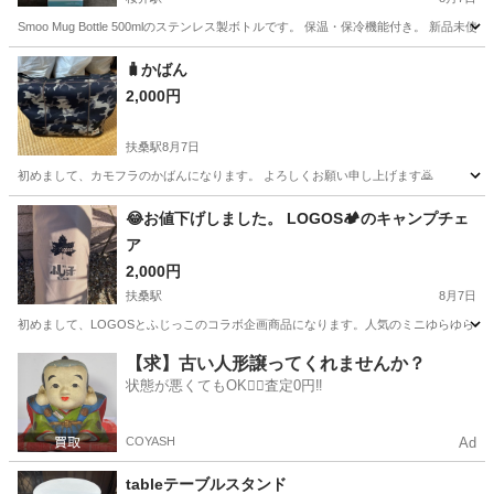
Smoo Mug Bottle 500mlのステンレス製ボトルです。 保温・保冷機能付き。 
愛知
安城市
桜井駅
家庭用品
🧳かばん
2,000円
扶桑駅
8月7日
初めまして、カモフラのかばんになります。 よろしくお願い申し上げます🙇
愛知
丹羽郡
扶桑駅
家庭用品
😂お値下げしました。 LOGOS🏕️のキャンプチェ
ア
2,000円
扶桑駅
8月7日
初めまして、LOGOSとふじっこのコラボ企画商品になります。人気のミニゆらゆらチェ
愛知
丹羽郡
扶桑駅
家庭用品
LOGOS
【求】古い人形譲ってくれませんか？
状態が悪くてもOK🙆‍♀️査定0円‼️
COYASH
Ad
tableテーブルスタンド