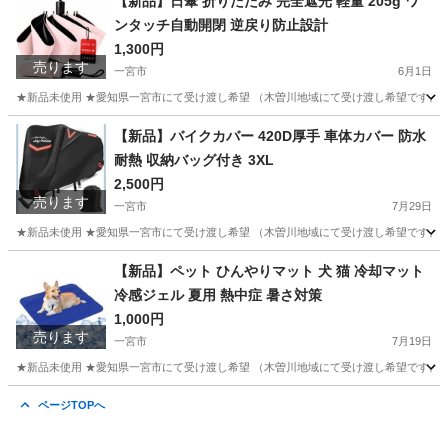
【新品】日傘 折りたたみ 完全遮光 軽量 205g ワ
ンタッチ自動開閉 逆戻り防止設計
1,300円
売ります
一宮市
6月1日
★新品未使用 ★愛知県一宮市にて受け渡し希望 （木曽川地域にて受け渡し希望です。そ
愛知
一宮市
その他
日傘
【新品】バイクカバー 420D厚手 車体カバー 防水
耐熱 収納バッグ付き 3XL
2,500円
売ります
一宮市
7月29日
★新品未使用 ★愛知県一宮市にて受け渡し希望 （木曽川地域にて受け渡し希望です。そ
愛知
一宮市
その他
車体
【新品】ペット ひんやりマット 犬 猫 冷却マット
冷感ジェル 夏用 熱中症 暑さ対策
1,000円
売ります
一宮市
7月19日
★新品未使用 ★愛知県一宮市にて受け渡し希望 （木曽川地域にて受け渡し希望です。そ
愛知
一宮市
その他
ページTOPへ