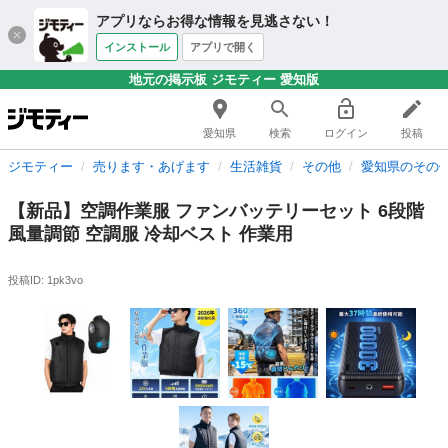
アプリならお得な情報を見逃さない！
インストール
アプリで開く
地元の掲示板 ジモティー 愛知版
愛知県
検索
ログイン
投稿
ジモティー
売ります・あげます
生活雑貨
その他
愛知県のその
【新品】空調作業服 ファンバッテリーセット 6段階
風量調節 空調服 冷却ベスト 作業用
投稿ID: 1pk3vo