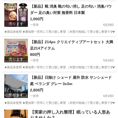
愛知
一宮市
その他
取っ手
【新品】靴 消臭 靴の匂い消し 足の匂い 消臭パウ
ダー 足の臭い対策 無香料 日本製
1,000円
売ります
一宮市
6月29日
★新品未使用 ★愛知県一宮市にて受け渡し希望 （木曽川地域にて受け渡し希望です。そ
愛知
一宮市
その他
【新品】214pc クリエイティブアートセット 大満
足214アイテム
800円
売ります
一宮市
5月16日
★新品未使用 ★愛知県一宮市にて受け渡し希望 （木曽川地域にて受け渡し希望です。そ
愛知
一宮市
その他
アート
【新品】日除け シェード 屋外 防水 サンシェード
庭 ベランダ グレー 3x3m
2,800円
売ります
一宮市
6月19日
★新品未使用 ★愛知県一宮市にて受け渡し希望 （木曽川地域にて受け渡し希望です。そ
愛知
一宮市
その他
【実家の押し入れ整理】眠っている人形あ
りませんか？