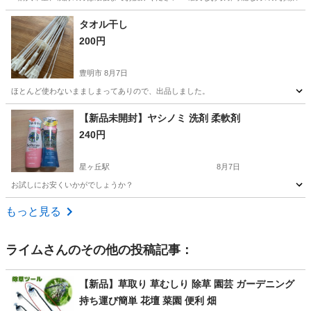
愛知
名古屋市
家庭用品
水筒
タオル干し
200円
豊明市
8月7日
ほとんど使わないまましまってありので、出品しました。
愛知
豊明市
洗濯用品
タオル
【新品未開封】ヤシノミ 洗剤 柔軟剤
240円
星ヶ丘駅
8月7日
お試しにお安くいかがでしょうか？
愛知
名古屋市
星ヶ丘駅
洗濯用品
もっと見る
ライム
さんのその他の投稿記事：
【新品】草取り 草むしり 除草 園芸 ガーデニング
持ち運び簡単 花壇 菜園 便利 畑