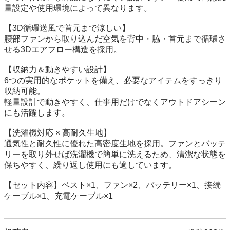
量設定や使用環境によって異なります。

【3D循環送風で首元まで涼しい】

腰部ファンから取り込んだ空気を背中・脇・首元まで循環さ
せる3Dエアフロー構造を採用。

【収納力＆動きやすい設計】

6つの実用的なポケットを備え、必要なアイテムをすっきり
収納可能。

軽量設計で動きやすく、仕事用だけでなくアウトドアシーン
にも活躍します。

【洗濯機対応 × 高耐久生地】

通気性と耐久性に優れた高密度生地を採用。ファンとバッテ
リーを取り外せば洗濯機で簡単に洗えるため、清潔な状態を
保ちやすく、繰り返し使用にも適しています。

【セット内容】ベスト×1、ファン×2、バッテリー×1、接続
ケーブル×1、充電ケーブル×1