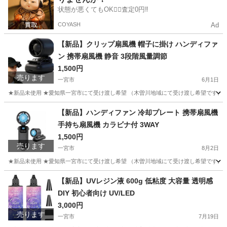
状態が悪くてもOK🙆‍♀️査定0円‼️
COYASH
Ad
【新品】クリップ扇風機 帽子に掛け ハンディファ
ン 携帯扇風機 静音 3段階風量調節
1,500円
売ります
一宮市
6月1日
★新品未使用 ★愛知県一宮市にて受け渡し希望 （木曽川地域にて受け渡し希望です。そ
愛知
一宮市
その他
【新品】ハンディファン 冷却プレート 携帯扇風機
手持ち扇風機 カラビナ付 3WAY
1,500円
売ります
一宮市
8月2日
★新品未使用 ★愛知県一宮市にて受け渡し希望 （木曽川地域にて受け渡し希望です。そ
愛知
一宮市
その他
【新品】UVレジン液 600g 低粘度 大容量 透明感
DIY 初心者向け UV/LED
3,000円
売ります
一宮市
7月19日