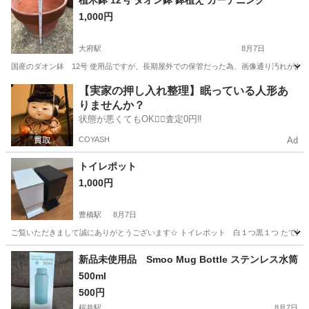
植木鉢 12号 ダオン鉢 鉢植え ガーデニング
1,000円
大府駅
8月7日
国産のダオン鉢 12号 使用品ですが、長期屋外での保管だった為、画像通り汚れがあ
愛知
大府市
大府駅
その他
鉢植え
【実家の押し入れ整理】眠っている人形あ
りませんか？
状態が悪くてもOK🙆‍♀️査定0円‼️
COYASH
Ad
トイレポット
1,000円
豊橋駅
8月7日
ご覧いただきまして誠にありがとうございます☆ トイレポット 白１つ黒１つ たて約１９㌢
愛知
豊橋市
豊橋駅
家庭用品
新品未使用品 Smoo Mug Bottle ステンレス水筒
500ml
500円
桜井駅
8月7日