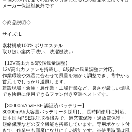
メーカー保証対象外です

◇商品説明◇

サイズ: L

素材構成100% ポリエステル

取り扱い案内手洗い、洗灈機洗い

【12V高出力＆6段階風量調整】

12V高出力ファンを搭載し、6段階の風量調整に対応。

作業環境や気温に合わせて風量を細かく調整でき、背中から
首元までしっかり送風します。

建設現場・倉庫・農作業・工場作業など、暑さが厳しい環境
でも快適に使用できるファン付き空調ベストです。

【30000mAh&PSE 認証済バッテリー】

30000mAh大容量バッテリーを採用し、長時間使用に対応。
日本国内PSE認証取得済みで、過充電保護・過放電保護・
短絡保護などの安全機能も搭載しています。専用ポケット付
きで、作業中も邪魔になりにくい設計です。※使用時間は風