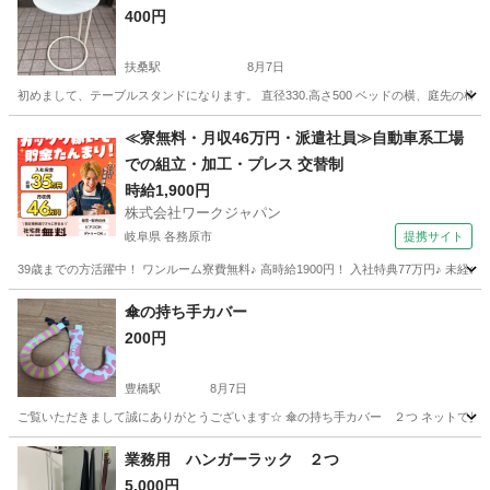
400円
扶桑駅
8月7日
初めまして、テーブルスタンドになります。 直径330.高さ500 ベッドの横、庭先の椅
愛知
丹羽郡
扶桑駅
家庭用品
≪寮無料・月収46万円・派遣社員≫自動車系工場
での組立・加工・プレス 交替制
時給1,900円
株式会社ワークジャパン
岐阜県 各務原市
提携サイト
39歳までの方活躍中！ ワンルーム寮費無料♪ 高時給1900円！ 入社特典77万円♪ 未
岐阜
各務原市
その他
傘の持ち手カバー
200円
豊橋駅
8月7日
ご覧いただきまして誠にありがとうございます☆ 傘の持ち手カバー ２つ ネットで見ていただ
愛知
豊橋市
豊橋駅
その他
業務用 ハンガーラック ２つ
5,000円