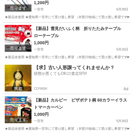
1,200円
売ります
一宮市
6月29日
★新品未使用 ★愛知県一宮市にて受け渡し希望 （木曽川地域にて受け渡し希望です。そ
愛知
一宮市
その他
草取り
【新品】雪見だいふく柄 折りたたみテーブル
ローテーブル
1,000円
売ります
一宮市
5月16日
★新品未使用 ★愛知県一宮市にて受け渡し希望 （木曽川地域にて受け渡し希望です。そ
愛知
一宮市
その他
ロー
【求】古い人形譲ってくれませんか？
状態が悪くてもOK🙆‍♀️査定0円‼️
COYASH
Ad
【新品】カルビー ピザポテト柄 60カラーイラス
トマーカーペン
1,000円
売ります
一宮市
5月16日
★新品未使用 ★愛知県一宮市にて受け渡し希望 （木曽川地域にて受け渡し希望です。そ