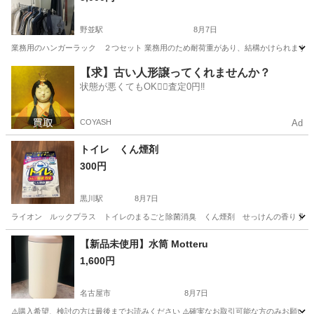
野並駅
8月7日
業務用のハンガーラック ２つセット 業務用のため耐荷重があり、結構かけられます。 
愛知
名古屋市
野並駅
洗濯用品
【求】古い人形譲ってくれませんか？
状態が悪くてもOK🙆‍♀️査定0円‼️
COYASH
Ad
トイレ くん煙剤
300円
黒川駅
8月7日
ライオン ルックプラス トイレのまるごと除菌消臭 くん煙剤 せっけんの香り 貰い
愛知
名古屋市
黒川駅
掃除用具
トイレ
【新品未使用】水筒 Motteru
1,600円
名古屋市
8月7日
⚠️購入希望、検討の方は最後までお読みください ⚠️確実なお取引可能な方のみお願いしま