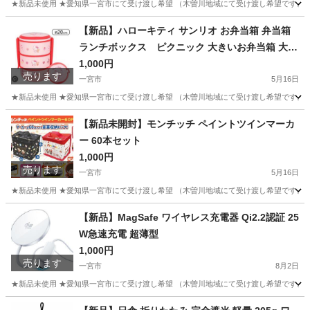
★新品未使用 ★愛知県一宮市にて受け渡し希望 （木曽川地域にて受け渡し希望です。そ
愛知
一宮市
その他
【新品】ハローキティ サンリオ お弁当箱 弁当箱
ランチボックス ピクニック 大きいお弁当箱 大容
量
1,000円
売ります
一宮市
5月16日
★新品未使用 ★愛知県一宮市にて受け渡し希望 （木曽川地域にて受け渡し希望です。そ
愛知
一宮市
その他
弁当箱
【新品未開封】モンチッチ ペイントツインマーカ
ー 60本セット
1,000円
売ります
一宮市
5月16日
★新品未使用 ★愛知県一宮市にて受け渡し希望 （木曽川地域にて受け渡し希望です。そ
愛知
一宮市
その他
モンチッチ
【新品】MagSafe ワイヤレス充電器 Qi2.2認証 25
W急速充電 超薄型
1,000円
売ります
一宮市
8月2日
★新品未使用 ★愛知県一宮市にて受け渡し希望 （木曽川地域にて受け渡し希望です。そ
愛知
一宮市
その他
ワイヤレス充電