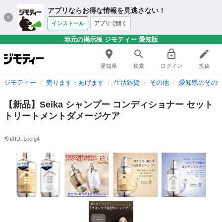
アプリならお得な情報を見逃さない！
インストール
アプリで開く
地元の掲示板 ジモティー 愛知版
愛知県
検索
ログイン
投稿
ジモティー
売ります・あげます
生活雑貨
その他
愛知県のその
【新品】Seika シャンプー コンディショナー セット
トリートメントダメージケア
投稿ID: 1pefg4