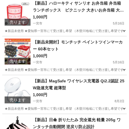
愛知
一宮市
その他
【新品】ハローキティ サンリオ お弁当箱 弁当箱
ランチボックス ピクニック 大きいお弁当箱 大容
量
1,000円
売ります
一宮市
5月16日
★新品未使用 ★愛知県一宮市にて受け渡し希望 （木曽川地域にて受け渡し希望です。そ
愛知
一宮市
その他
弁当箱
【新品未開封】モンチッチ ペイントツインマーカ
ー 60本セット
1,000円
売ります
一宮市
5月16日
★新品未使用 ★愛知県一宮市にて受け渡し希望 （木曽川地域にて受け渡し希望です。そ
愛知
一宮市
その他
モンチッチ
【新品】MagSafe ワイヤレス充電器 Qi2.2認証 25
W急速充電 超薄型
1,000円
売ります
一宮市
8月2日
★新品未使用 ★愛知県一宮市にて受け渡し希望 （木曽川地域にて受け渡し希望です。そ
愛知
一宮市
その他
ワイヤレス充電
【新品】日傘 折りたたみ 完全遮光 軽量 205g ワ
ンタッチ自動開閉 逆戻り防止設計