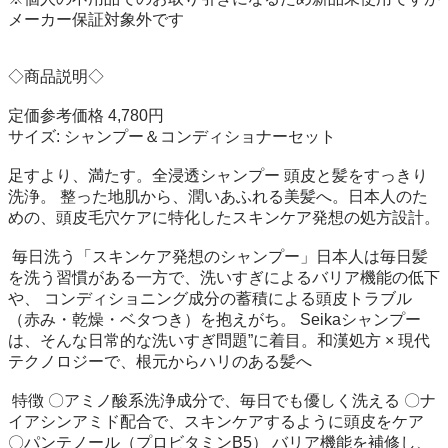
メーカー保証対象外です

◇商品説明◇

定価参考価格 4,780円

サイズ: シャンプー＆コンディショナーセット

足すより、満たす。全浸透シャンプー 頭皮と髪をすっきり
洗浄。 整った地肌から、潤いあふれる美髪へ。日本人のた
めの、頭皮毛穴ケアに特化したスキンケア発想の処方設計。

 毎日洗う「スキンケア発想のシャンプー」日本人は毎日髪
を洗う習慣がある一方で、洗いすぎによるバリア機能の低下
や、 コンディショニング成分の蓄積による頭皮トラブル
（赤み・乾燥・ベタつき）を抱えがち。 Seikaシャンプー
は、そんな日常的な洗いすぎ問題”に着目。和漢処方 × 現代
テクノロジーで、根元からハリのある髪へ

 特徴 〇アミノ酸系洗浄成分で、毎日でも優しく洗える 〇ナ
イアシンアミド配合で、スキンケアするように頭皮をケア 
〇パンテノール（プロビタミンB5） バリア機能を補修し、