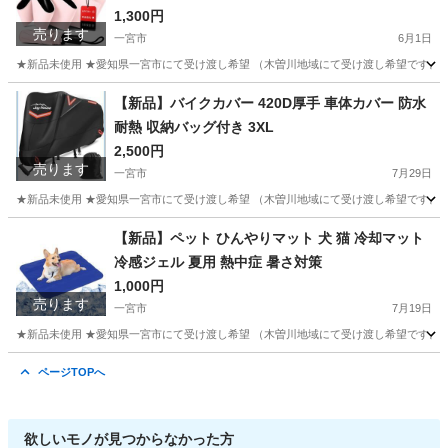
1,300円
売ります
一宮市
6月1日
★新品未使用 ★愛知県一宮市にて受け渡し希望 （木曽川地域にて受け渡し希望です。そ
愛知
一宮市
その他
日傘
【新品】バイクカバー 420D厚手 車体カバー 防水
耐熱 収納バッグ付き 3XL
2,500円
売ります
一宮市
7月29日
★新品未使用 ★愛知県一宮市にて受け渡し希望 （木曽川地域にて受け渡し希望です。そ
愛知
一宮市
その他
車体
【新品】ペット ひんやりマット 犬 猫 冷却マット
冷感ジェル 夏用 熱中症 暑さ対策
1,000円
売ります
一宮市
7月19日
★新品未使用 ★愛知県一宮市にて受け渡し希望 （木曽川地域にて受け渡し希望です。そ
愛知
一宮市
その他
ページTOPへ
欲しいモノが見つからなかった方