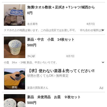
愛知
岡崎市
矢作橋駅
調理器具
押入れ
無償/タオル数枚＋足拭き＋Tシャツ/城西から
0円
名古屋市
8月7日
スマホの上の地図は違います。この品は北区ではお渡し不可。 待ち合わせ場所は東海マ
愛知
名古屋市
家庭用品
タオル
新品・中古 小皿 14枚セット
500円
浄心駅
8月7日
小皿 14㎝ ・14枚 新品、中古いろいろです。
愛知
名古屋市
浄心駅
食器
小皿
【求】使わない楽器🎸売ってください‼️
状態が悪くてもOK✨無料査定
楽器の買取屋さん
Ad
新品 未使用品 お皿 ９枚セット
500円