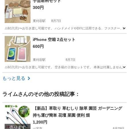
手芸材料セット
300円
東刈谷駅
8月7日
⚠︎8/17(月)〜お引き渡し可能です。 ハンドメイドやDIYに活用できる、ファスナ
愛知
知立市
東刈谷駅
その他
iPhone 空箱 2点セット
600円
東刈谷駅
8月7日
⚠︎8/17(月)〜お引き渡し可能です。 空き箱の２個セットです。 本体は付属しません。
愛知
知立市
東刈谷駅
その他
もっと見る
ライム
さんのその他の投稿記事：
【新品】草取り 草むしり 除草 園芸 ガーデニング
持ち運び簡単 花壇 菜園 便利 畑
1,200円
売ります
一宮市
6月29日