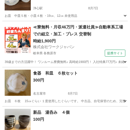
浄心駅
8月7日
お皿 中皿５枚・小皿４枚 ・19㎝、12㎝ 未使用品
愛知
名古屋市
浄心駅
食器
小皿
≪寮無料・月収46万円・派遣社員≫自動車系工場
での組立・加工・プレス 交替制
時給1,900円
株式会社ワークジャパン
岐阜県 各務原市
提携サイト
39歳までの方活躍中！ ワンルーム寮費無料♪ 高時給1900円！ 入社特典77万円♪ 未
岐阜
各務原市
その他
食器 和皿 ６枚セット
300円
名古屋市
8月7日
お皿 ６枚 15㎝ぐらい １度使用したぐらいです。 中古品、自宅保管のため、完璧
愛知
名古屋市
食器
セット
新品 湯呑み ４個
100円