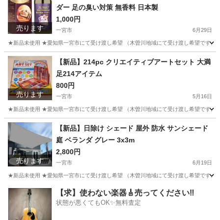
ダー 足の臭い対策 無香料 日本製
1,000円
売ります
一宮市
6月29日
★新品未使用 ★愛知県一宮市にて受け渡し希望 （木曽川地域にて受け渡し希望です。そ
愛知
一宮市
その他
【新品】214pc クリエイティブアートセット 大満
足214アイテム
800円
売ります
一宮市
5月16日
★新品未使用 ★愛知県一宮市にて受け渡し希望 （木曽川地域にて受け渡し希望です。そ
愛知
一宮市
その他
アート
【新品】日除け シェード 屋外 防水 サンシェード
庭 ベランダ グレー 3x3m
2,800円
売ります
一宮市
6月19日
★新品未使用 ★愛知県一宮市にて受け渡し希望 （木曽川地域にて受け渡し希望です。そ
愛知
一宮市
その他
【求】使わない楽器🎸売ってください‼️
状態が悪くてもOK✨無料査定