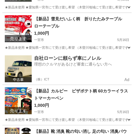
★新品未使用 ★愛知県一宮市にて受け渡し希望 （木曽川地域にて受け渡し希望です。そ
愛知
一宮市
その他
草取り
【新品】雪見だいふく柄 折りたたみテーブル
ローテーブル
1,000円
売ります
一宮市
5月16日
★新品未使用 ★愛知県一宮市にて受け渡し希望 （木曽川地域にて受け渡し希望です。そ
愛知
一宮市
その他
ロー
自社ローンに頼らず車にノレル
理想のクルマがあるけど審査に通らない方へ
（株）ICT
Ad
【新品】カルビー ピザポテト柄 60カラーイラス
トマーカーペン
1,000円
売ります
一宮市
5月16日
★新品未使用 ★愛知県一宮市にて受け渡し希望 （木曽川地域にて受け渡し希望です。そ
愛知
一宮市
その他
取っ手
【新品】靴 消臭 靴の匂い消し 足の匂い 消臭パウ