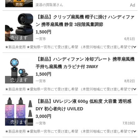
楽器の買取屋さん
Ad
【新品】クリップ扇風機 帽子に掛け ハンディファ
ン 携帯扇風機 静音 3段階風量調節
1,500円
売ります
一宮市
6月1日
★新品未使用 ★愛知県一宮市にて受け渡し希望 （木曽川地域にて受け渡し希望です。そ
愛知
一宮市
その他
【新品】ハンディファン 冷却プレート 携帯扇風機
手持ち扇風機 カラビナ付 3WAY
1,500円
売ります
一宮市
8月2日
★新品未使用 ★愛知県一宮市にて受け渡し希望 （木曽川地域にて受け渡し希望です。そ
愛知
一宮市
その他
【新品】UVレジン液 600g 低粘度 大容量 透明感
DIY 初心者向け UV/LED
3,000円
売ります
一宮市
7月19日
★新品未使用 ★愛知県一宮市にて受け渡し希望 （木曽川地域にて受け渡し希望です。そ