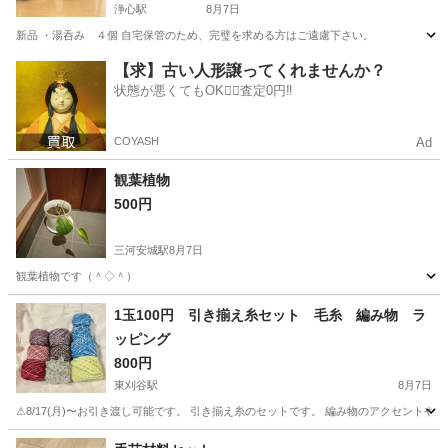
浄心駅
8月7日
新品 ・湯呑み ４個 自宅保管のため、完璧を求める方はご遠慮下さい。
愛知
名古屋市
浄心駅
生活雑貨
湯呑み
【求】古い人形譲ってくれませんか？
状態が悪くてもOK🙆‍♀️査定0円‼️
COYASH
Ad
観葉植物
500円
三河安城駅
8月7日
観葉植物です（＾◇＾）
愛知
刈谷市
三河安城駅
家庭用品
1玉100円 引き揃え糸セット 毛糸 編み物 ラ
ッピング
800円
東刈谷駅
8月7日
⚠︎8/17(月)〜お引き渡し可能です。 引き揃え糸のセットです。 編み物のアクセントやその他
愛知
知立市
東刈谷駅
その他
水色