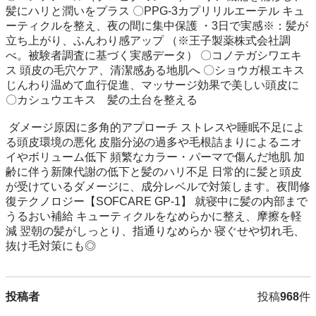
髪にハリと潤いをプラス 〇PPG-3カプリリルエーテル キュ
ーティクルを整え、夜の間に集中保護 ・3日で実感※：髪が
立ち上がり、ふんわり感アップ （※王子製薬株式会社調
べ。被験者調査に基づく実感データ） 〇コノテガシワエキ
ス 頭皮の毛穴ケア、清潔感ある地肌へ 〇ショウガ根エキス 
じんわり温めて血行促進、マッサージ効果で美しい頭皮に 
〇カシュウエキス　髪の土台を整える

 ダメージ原因に多角的アプローチ ストレスや睡眠不足によ
る頭皮環境の悪化 皮脂分泌の過多や毛根詰まりによるニオ
イやボリューム低下 頻繁なカラー・パーマで傷んだ地肌 加
齢に伴う新陳代謝の低下と髪のハリ不足 日常的に髪と頭皮
が受けているダメージに、成分レベルで対策します。夜間修
復テクノロジー【SOFCARE GP-1】 就寝中に髪の内部まで
うるおい補給 キューティクルをなめらかに整え、摩擦を軽
減 翌朝の髪がしっとり、指通りなめらか 寝ぐせや切れ毛、
抜け毛対策にも◎
投稿者
投稿
968
件