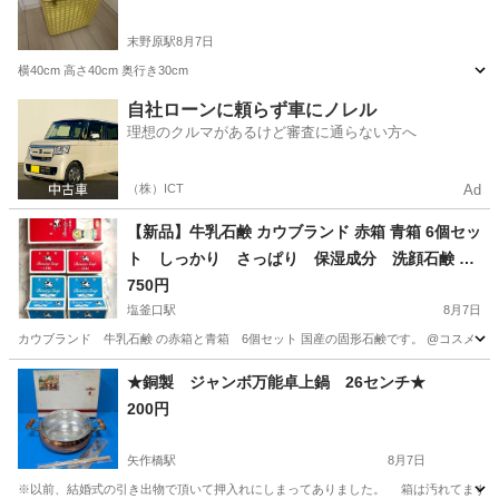
末野原駅
8月7日
横40cm 高さ40cm 奥行き30cm
愛知
豊田市
末野原駅
生活雑貨
自社ローンに頼らず車にノレル
理想のクルマがあるけど審査に通らない方へ
（株）ICT
Ad
【新品】牛乳石鹸 カウブランド 赤箱 青箱 6個セッ
ト しっかり さっぱり 保湿成分 洗顔石鹸 ボ
ディソープ 肌に優しい
750円
塩釜口駅
8月7日
カウブランド 牛乳石鹸 の赤箱と青箱 6個セット 国産の固形石鹸です。 @コスメ 口コ
愛知
名古屋市
塩釜口駅
家庭用品
石鹸
★銅製 ジャンボ万能卓上鍋 26センチ★
200円
矢作橋駅
8月7日
※以前、結婚式の引き出物で頂いて押入れにしまってありました。 箱は汚れてますが