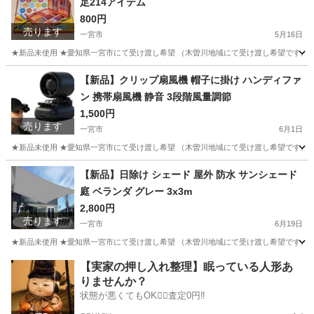
足214アイテム
800円
売ります
一宮市
5月16日
★新品未使用 ★愛知県一宮市にて受け渡し希望 （木曽川地域にて受け渡し希望です。そ
愛知
一宮市
その他
アート
【新品】クリップ扇風機 帽子に掛け ハンディファ
ン 携帯扇風機 静音 3段階風量調節
1,500円
売ります
一宮市
6月1日
★新品未使用 ★愛知県一宮市にて受け渡し希望 （木曽川地域にて受け渡し希望です。そ
愛知
一宮市
その他
【新品】日除け シェード 屋外 防水 サンシェード
庭 ベランダ グレー 3x3m
2,800円
売ります
一宮市
6月19日
★新品未使用 ★愛知県一宮市にて受け渡し希望 （木曽川地域にて受け渡し希望です。そ
愛知
一宮市
その他
【実家の押し入れ整理】眠っている人形あ
りませんか？
状態が悪くてもOK🙆‍♀️査定0円‼️