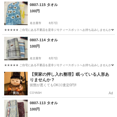
愛知
名古屋市
その他
郵便ポスト
0807-115 タオル
100円
名古屋市
8月7日
★★★★★ ご自宅にある不要品を是非ジモティースポットへお持ち込みしませんか？ 家
愛知
名古屋市
その他
現地
0807-114 タオル
100円
名古屋市
8月7日
★★★★★ ご自宅にある不要品を是非ジモティースポットへお持ち込みしませんか？ 家
愛知
名古屋市
その他
現地
【実家の押し入れ整理】眠っている人形あ
りませんか？
状態が悪くてもOK🙆‍♀️査定0円‼️
COYASH
Ad
0807-113 タオル
100円