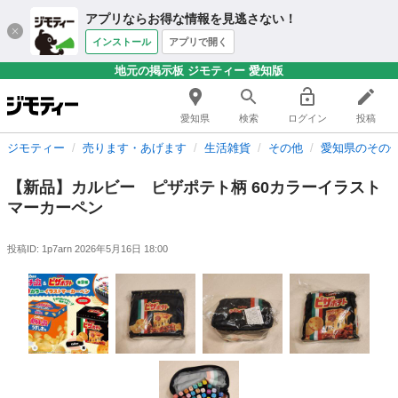
アプリならお得な情報を見逃さない！
インストール
アプリで開く
地元の掲示板 ジモティー 愛知版
愛知県
検索
ログイン
投稿
ジモティー
売ります・あげます
生活雑貨
その他
愛知県のその
【新品】カルビー ピザポテト柄 60カラーイラスト
マーカーペン
投稿ID: 1p7arn
2026年5月16日 18:00