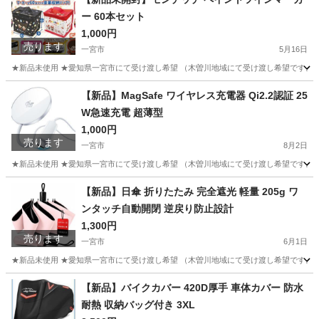
ー 60本セット
1,000円
売ります
一宮市
5月16日
★新品未使用 ★愛知県一宮市にて受け渡し希望 （木曽川地域にて受け渡し希望です。そ
愛知
一宮市
その他
モンチッチ
【新品】MagSafe ワイヤレス充電器 Qi2.2認証 25
W急速充電 超薄型
1,000円
売ります
一宮市
8月2日
★新品未使用 ★愛知県一宮市にて受け渡し希望 （木曽川地域にて受け渡し希望です。そ
愛知
一宮市
その他
ワイヤレス充電
【新品】日傘 折りたたみ 完全遮光 軽量 205g ワ
ンタッチ自動開閉 逆戻り防止設計
1,300円
売ります
一宮市
6月1日
★新品未使用 ★愛知県一宮市にて受け渡し希望 （木曽川地域にて受け渡し希望です。そ
愛知
一宮市
その他
日傘
【新品】バイクカバー 420D厚手 車体カバー 防水
耐熱 収納バッグ付き 3XL