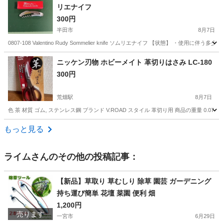
リエナイフ
300円
半田市
8月7日
0807-108 Valentino Rudy Sommelier knife ソムリエナイフ 【状態】
愛知
半田市
食器
ニッケン刃物 ホビーメイト 革切りはさみ LC-180
300円
荒畑駅
8月7日
色 茶 材質 ゴム, ステンレス鋼 ブランド V.ROAD スタイル 革切り用 商品の重量 0.0
愛知
名古屋市
荒畑駅
生活雑貨
ニッケン
もっと見る
ライム
さんのその他の投稿記事：
【新品】草取り 草むしり 除草 園芸 ガーデニング
持ち運び簡単 花壇 菜園 便利 畑
1,200円
売ります
一宮市
6月29日