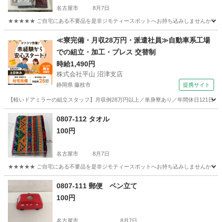
名古屋市
8月7日
★★★★★ ご自宅にある不要品を是非ジモティースポットへお持ち込みしませんか？ 家
愛知
名古屋市
その他
現地
≪寮完備・月収28万円・派遣社員≫自動車系工場
での組立・加工・プレス 交替制
時給1,490円
株式会社平山 沼津支店
静岡県 藤枝市
提携サイト
【軽いドアミラーの組立スタッフ】月収例28万円以上／単身寮あり／年間休日121日／
静岡
藤枝市
その他
0807-112 タオル
100円
名古屋市
8月7日
★★★★★ ご自宅にある不要品を是非ジモティースポットへお持ち込みしませんか？ 家
愛知
名古屋市
その他
現地
0807-111 郵便 ペン立て
100円
名古屋市
8月7日