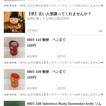
★★★★★ ご自宅にある不要品を是非ジモティースポットへお持ち込みしませんか？ 家
愛知
名古屋市
その他
現地
【求】古い人形譲ってくれませんか？
状態が悪くてもOK🙆‍♀️査定0円‼️
COYASH
Ad
0807-110 郵便 ペン立て
100円
名古屋市
8月7日
★★★★★ ご自宅にある不要品を是非ジモティースポットへお持ち込みしませんか？ 家
愛知
名古屋市
その他
現地
0807-109 郵便 ペン立て
100円
名古屋市
8月7日
★★★★★ ご自宅にある不要品を是非ジモティースポットへお持ち込みしませんか？ 家
愛知
名古屋市
その他
現地
0807-108 Valentino Rudy Sommelier knife ソム