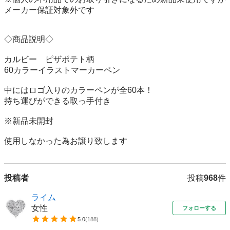
メーカー保証対象外です

◇商品説明◇

カルビー　ピザポテト柄

60カラーイラストマーカーペン

中にはロゴ入りのカラーペンが全60本！

持ち運びができる取っ手付き

※新品未開封

使用しなかった為お譲り致します
投稿者
投稿
968
件
ライム
女性
フォローする
5.0
(
188
)