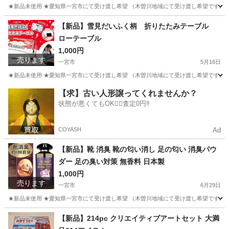
★新品未使用 ★愛知県一宮市にて受け渡し希望 （木曽川地域にて受け渡し希望です。そ
愛知
一宮市
その他
草取り
【新品】雪見だいふく柄 折りたたみテーブル
ローテーブル
1,000円
売ります
一宮市
5月16日
★新品未使用 ★愛知県一宮市にて受け渡し希望 （木曽川地域にて受け渡し希望です。そ
愛知
一宮市
その他
ロー
【求】古い人形譲ってくれませんか？
状態が悪くてもOK🙆‍♀️査定0円‼️
COYASH
Ad
【新品】靴 消臭 靴の匂い消し 足の匂い 消臭パウ
ダー 足の臭い対策 無香料 日本製
1,000円
売ります
一宮市
6月29日
★新品未使用 ★愛知県一宮市にて受け渡し希望 （木曽川地域にて受け渡し希望です。そ
愛知
一宮市
その他
【新品】214pc クリエイティブアートセット 大満