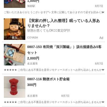
1,000円
旭前駅
8月7日
ご覧いただきありがとうございます(^^♪ 文章に記載してありますので必ずお読みくださ
愛知
尾張旭市
旭前駅
その他
【実家の押し入れ整理】眠っている人形あ
りませんか？
状態が悪くてもOK🙆‍♀️査定0円‼️
COYASH
Ad
0807-153 有田焼「深川製磁」）汲出揃湯呑み5客
セット
2,000円
名古屋市
8月7日
★★★★★ ご自宅にある不要品を是非ジモティースポットへお持ち込みしませんか？ 家
愛知
名古屋市
食器
汲出
0807-116 郵便ポスト貯金箱
300円
名古屋市
8月7日
★★★★★ ご自宅にある不要品を是非ジモティースポットへお持ち込みしませんか？ 家