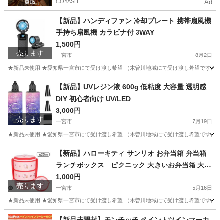
COYASH
Ad
【新品】ハンディファン 冷却プレート 携帯扇風機
手持ち扇風機 カラビナ付 3WAY
1,500円
売ります
一宮市
8月2日
★新品未使用 ★愛知県一宮市にて受け渡し希望 （木曽川地域にて受け渡し希望です。そ
愛知
一宮市
その他
【新品】UVレジン液 600g 低粘度 大容量 透明感
DIY 初心者向け UV/LED
3,000円
売ります
一宮市
7月19日
★新品未使用 ★愛知県一宮市にて受け渡し希望 （木曽川地域にて受け渡し希望です。そ
愛知
一宮市
その他
【新品】ハローキティ サンリオ お弁当箱 弁当箱
ランチボックス ピクニック 大きいお弁当箱 大容
量
1,000円
売ります
一宮市
5月16日
★新品未使用 ★愛知県一宮市にて受け渡し希望 （木曽川地域にて受け渡し希望です。そ
愛知
一宮市
その他
弁当箱
【新品未開封】モンチッチ ペイントツインマーカ