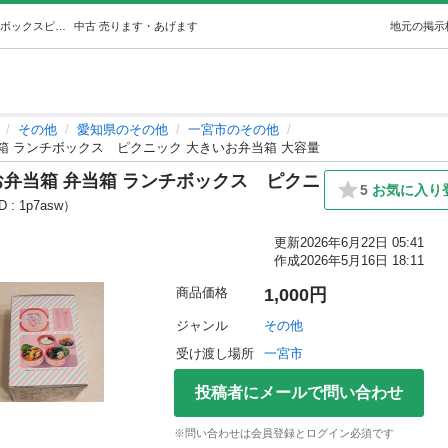
【新品】ハローキティ サンリオ お弁当箱 弁当箱 ランチボックスピクニック 大きいお弁当箱 大容量 (ライム) 一宮のその他の中古あげます・譲ります｜ジモティーで不用品の処分
中古
売ります・あげます
地元の掲示
その他
愛知県のその他
一宮市のその他
箱 ランチボックス ピクニック 大きいお弁当箱 大容量
お弁当箱 弁当箱 ランチボックス ピクニ
5
お気に入り
 : 1p7asw）
更新
2026年6月22日 05:41
作成
2026年5月16日 18:11
商品価格
1,000円
ジャンル
その他
受け渡し場所
一宮市
投稿者にメールで問い合わせ
※問い合わせは会員登録とログイン必須です