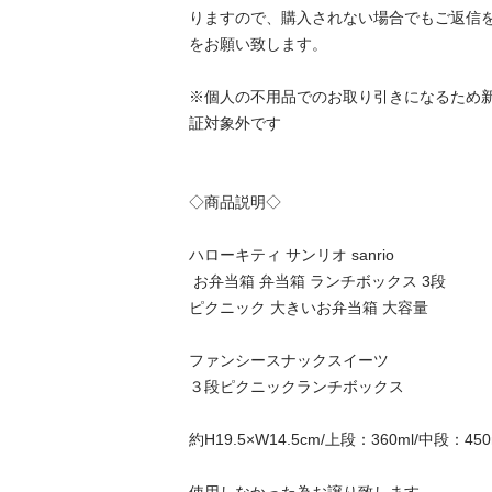
りますので、購入されない場合でもご返信
をお願い致します。

※個人の不用品でのお取り引きになるため
証対象外です

◇商品説明◇

ハローキティ サンリオ sanrio

 お弁当箱 弁当箱 ランチボックス 3段

ピクニック 大きいお弁当箱 大容量 

ファンシースナックスイーツ

３段ピクニックランチボックス

約H19.5×W14.5cm/上段：360ml/中段：450ml