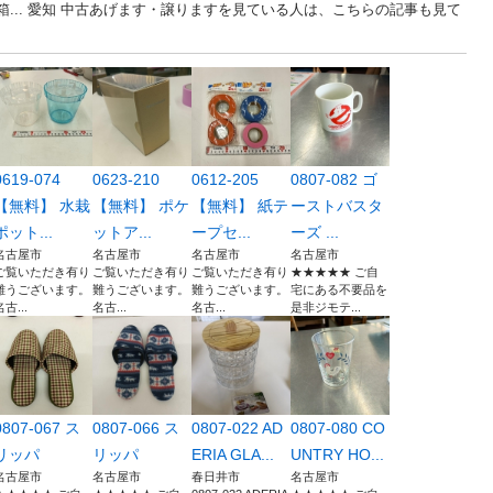
箱... 愛知 中古あげます・譲りますを見ている人は、こちらの記事も見て
0619-074
0623-210
0612-205
0807-082 ゴ
【無料】 水栽
【無料】 ポケ
【無料】 紙テ
ーストバスタ
ポット...
ットア...
ープセ...
ーズ ...
名古屋市
名古屋市
名古屋市
名古屋市
ご覧いただき有り
ご覧いただき有り
ご覧いただき有り
★★★★★ ご自
難うございます。
難うございます。
難うございます。
宅にある不要品を
名古...
名古...
名古...
是非ジモテ...
0807-067 ス
0807-066 ス
0807-022 AD
0807-080 CO
リッパ
リッパ
ERIA GLA...
UNTRY HO...
名古屋市
名古屋市
春日井市
名古屋市