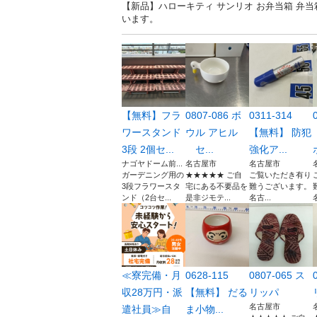
【新品】ハローキティ サンリオ お弁当箱 弁当
います。
【無料】フラ
0807-086 ボ
0311-314
ワースタンド
ウル アヒル
【無料】 防犯
3段 2個セ...
セ...
強化ア...
ナゴヤドーム前...
名古屋市
名古屋市
ガーデニング用の
★★★★★ ご自
ご覧いただき有り
3段フラワースタ
宅にある不要品を
難うございます。
ンド（2台セ...
是非ジモテ...
名古...
≪寮完備・月
0628-115
0807-065 ス
収28万円・派
【無料】 だる
リッパ
名古屋市
遣社員≫自
ま小物...