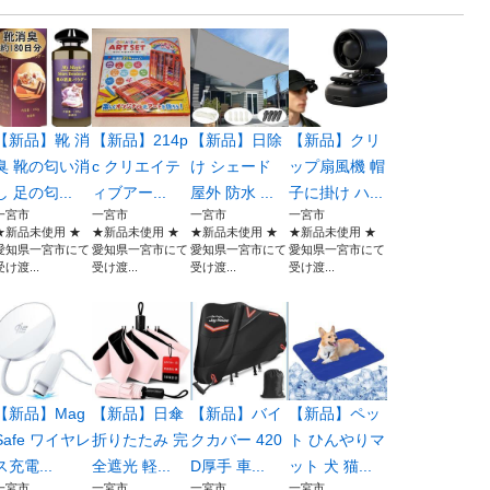
【新品】靴 消
【新品】214p
【新品】日除
【新品】クリ
臭 靴の匂い消
c クリエイテ
け シェード
ップ扇風機 帽
し 足の匂...
ィブアー...
屋外 防水 ...
子に掛け ハ...
一宮市
一宮市
一宮市
一宮市
★新品未使用 ★
★新品未使用 ★
★新品未使用 ★
★新品未使用 ★
愛知県一宮市にて
愛知県一宮市にて
愛知県一宮市にて
愛知県一宮市にて
受け渡...
受け渡...
受け渡...
受け渡...
【新品】Mag
【新品】日傘
【新品】バイ
【新品】ペッ
Safe ワイヤレ
折りたたみ 完
クカバー 420
ト ひんやりマ
ス充電...
全遮光 軽...
D厚手 車...
ット 犬 猫...
一宮市
一宮市
一宮市
一宮市