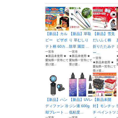
【新品】カル
【新品】草取
【新品】雪見
ビー ピザポ
り 草むしり
だいふく柄
テト柄 60カ...
除草 園芸 ...
折りたたみテ
一宮市
一宮市
ー...
★新品未使用 ★
★新品未使用 ★
一宮市
愛知県一宮市にて
愛知県一宮市にて
★新品未使用 ★
受け渡...
受け渡...
愛知県一宮市にて
受け渡...
【新品】ハン
【新品】UVレ
【新品未開
ディファン 冷
ジン液 600g
封】モンチッ
却プレート ...
低粘度...
チ ペイントツ
一宮市
一宮市