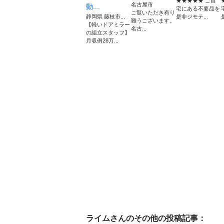
★★★★★ ご自
名古屋市
動...
宅にある不要品を
ご覧いただき有り
静岡県 藤枝市...
是非ジモテ...
難うございます。
【軽いドアミラー
名古...
の組立スタッフ】
月収例28万...
ライム
さんのその他の投稿記事：