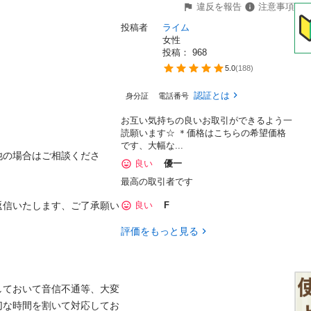
違反を報告
注意事項
投稿者
ライム
女性
投稿： 
968
5.0
(
188
)
認証とは
身分証
電話番号
お互い気持ちの良いお取引ができるよう一
読願います☆ ＊価格はこちらの希望価格
です、大幅な...
他の場合はご相談くださ
良い
優一
最高の取引者です
返信いたします、ご了承願い
良い
F
評価をもっと見る
しておいて音信不通等、大変
切な時間を割いて対応してお