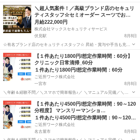
き寮完備＆赴任旅費会社負担◎昇給・業績賞与あり！組立や塗装など
愛知
大府市
大府駅
その他
＼超人気案件！／高級ブランド店のセキュリ
自動車製造の各種作業！《愛知県大府市》 人気の工場のお仕事 ◇自動
ティスタッフ☆セミオーダー スーツでお…
車製造に携わる各種作業◇ 【...
月給222,000円
株式会社マックスセキュリティサービス
伏見駅
8月8日
☆有名ブランド店のセキュリティスタッフ☆ 昇給・賞与や手当も充実
♪ 株式会社ザイマックスグループならではの充実した待遇があります
愛知
名古屋市
伏見駅
警備員
【１件あたり1800円/想定作業時間：60分】
★ ◆当社では経験や学歴ではなく、 人柄を重視した採用を行っていま
クリニック日常清掃_60分
す。 警備の知識や経験がない方...
１件あたり1800円/想定作業時間：60分
ご近所ワーク株式会社
一宮市
8月8日
＼年齢＆経験不問／＼スマホで簡単報告♪／ ＼マニュアル完備／＼ス
キマ時間のお小遣い稼ぎにぴったり／ ※業務委託なので履歴書不要で
愛知
一宮市
その他
【１件あたり4500円/想定作業時間：90～120
す。 クリニック日常清掃_60分のお仕事です♪ 【作業概要】 ? 洗い
分程度】 マンスリーマンショ…
物 ピンセット・トレイ...
１件あたり4500円/想定作業時間：90～120分程度
ご近所ワーク株式会社
名古屋市
8月8日
＼年齢＆経験不問／＼スマホで簡単報告♪／ ＼マニュアル完備／＼ス