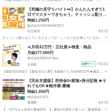
キマ時間のお小遣い稼ぎにぴったり／ ※業務委託なので履歴書不要で
愛知
名古屋市
その他
1件
【究極の見守りバイト👀】かんたんすぎて1
す。 マンスリーマンションの退去後清掃_90～120分のお仕事です♪ マ
日でマスターできちゃう。ティッシュ配り…
ンスリーマンションの...
時給1,250円
株式会社GROWAGENCY
名古屋市
8月7日
ティッシュ配りをしているスタッフが、しっかりお仕事しているかを
監視するお仕事！ カンタンな業務内容なので、1日でお仕事内容覚え
愛知
名古屋市
その他
スタッフ
≪月収43万円・正社員≫検査・検品
ちゃいます(笑) レアなお仕事なので周りの友達にネタ話になります(´∀
月給277,000円
｀))ｹﾗｹﾗ ...
株式会社BREXA Next
7月21日
提携サイト
大府駅
【最短当日内定】【最短当日入寮】未経験でも月収例42万円★備品付
き寮完備＆赴任旅費会社負担◎昇給・業績賞与あり！組立や塗装など
愛知
大府市
大府駅
その他
【完全支援版】所持金0×家無×身分証無 ★そ
自動車製造の各種作業！《愛知県大府市》 人気の工場のお仕事 ◇自動
れでもOK★軽作業-豊橋
車製造に携わる各種作業◇ 【...
時給1,400円
株式会社CATS
豊橋駅
8月7日
【 CATSなら全部が爆速対応 】 最短1分後折り返しの「爆速面接」