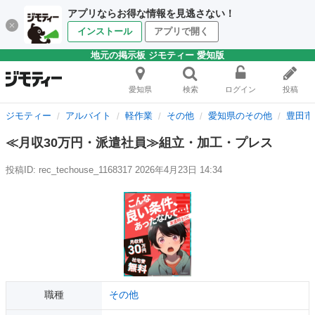
アプリならお得な情報を見逃さない！
インストール
アプリで開く
地元の掲示板 ジモティー 愛知版
愛知県
検索
ログイン
投稿
ジモティー
アルバイト
軽作業
その他
愛知県のその他
豊田市
≪月収30万円・派遣社員≫組立・加工・プレス
投稿ID: rec_techouse_1168317
2026年4月23日 14:34
職種
その他