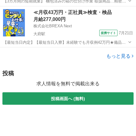
【3カ月間の短期就業】 梱包済みの箱の仕分け作業 取扱商品…精密機
器(精密機器のパーツ) 勤務時間…8:00～17:15 年齢層 …18～40代の
愛知
清須市
稲沢駅
仕分け
番号
≪月収43万円・正社員≫検査・検品
方が活躍中 ☆面接は即日対応OK！履歴書をご持参ください☆ ◇...
月給277,000円
株式会社BREXA Next
7月21日
提携サイト
大府駅
【最短当日内定】【最短当日入寮】未経験でも月収例42万円★備品付
き寮完備＆赴任旅費会社負担◎昇給・業績賞与あり！組立や塗装など
愛知
大府市
大府駅
その他
自動車製造の各種作業！《愛知県大府市》 人気の工場のお仕事 ◇自動
もっと見る
車製造に携わる各種作業◇ 【...
投稿
求人情報を無料で掲載出来る
投稿画面へ (無料)