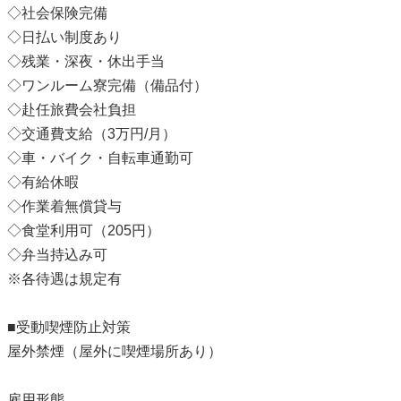
◇社会保険完備
◇日払い制度あり
◇残業・深夜・休出手当
◇ワンルーム寮完備（備品付）
◇赴任旅費会社負担
◇交通費支給（3万円/月）
◇車・バイク・自転車通勤可
◇有給休暇
◇作業着無償貸与
◇食堂利用可（205円）
◇弁当持込み可
※各待遇は規定有
■受動喫煙防止対策
屋外禁煙（屋外に喫煙場所あり）
雇用形態