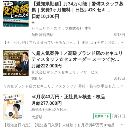
愛知
名古屋市
一社駅
清掃
スタッフ
【愛知県勤務】月34万可能｜警備スタッフ募
れる仕事を探している」 そんな方を募集しています！ 店舗やネットシ
集｜寮費3ヶ月無料｜日払いOK セキ…
ョップで販売する商品を、気持...
日給10,100円
セキュリティスタッフ株式会社 本社
熱田神宮西駅
8月8日
【今、少しだけ立ち止まっているあなたへ。】 例えば ●今すぐお金が
必要だ ●住む場所に困っている ●携帯が止まりそう ●家賃や税金が払
愛知
名古屋市
熱田神宮西駅
警備員
保証人
＼超人気案件！／高級ブランド店のセキュリ
えない ーーーーーーーー 人生を立て直したい もう一回やり直したい
ティスタッフ☆セミオーダー スーツでお…
その気持ちさ...
月給222,000円
株式会社マックスセキュリティサービス
栄町駅
8月8日
☆有名ブランド店のセキュリティスタッフ☆ 昇給・賞与や手当も充実
♪ 株式会社ザイマックスグループならではの充実した待遇があります
愛知
名古屋市
栄町駅
警備員
≪月収43万円・正社員≫検査・検品
★ ◆当社では経験や学歴ではなく、 人柄を重視した採用を行っていま
月給277,000円
す。 警備の知識や経験がない方...
株式会社BREXA Next
7月21日
提携サイト
大府駅
【最短当日内定】【最短当日入寮】未経験でも月収例42万円★備品付