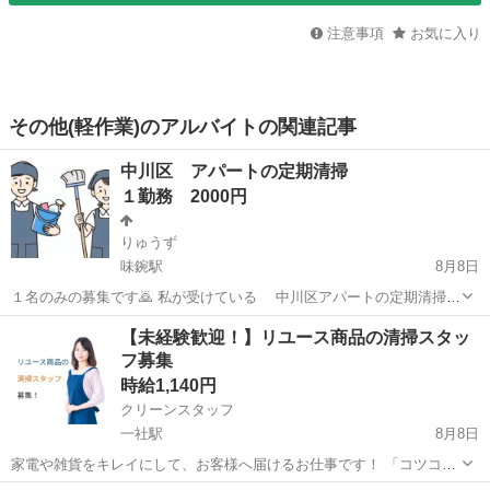
注意事項
お気に入り
その他(軽作業)のアルバイトの関連記事
中川区 アパートの定期清掃
１勤務 2000円
りゅうず
味鋺駅
8月8日
１名のみの募集です🙇 私が受けている 中川区アパートの定期清掃
(共用部のみ)です ４階建て 31部屋 内容は ・ゴミ拾い ・掃き掃除
愛知
名古屋市
味鋺駅
清掃
【未経験歓迎！】リユース商品の清掃スタッ
・拭き掃除 ・はえていれば草むしり 誰にでもできるお仕事です １勤
フ募集
務 40〜50...
時給1,140円
クリーンスタッフ
一社駅
8月8日
家電や雑貨をキレイにして、お客様へ届けるお仕事です！ 「コツコツ
作業するのが好き」 「掃除や整理整頓が得意」 「未経験でも始めら