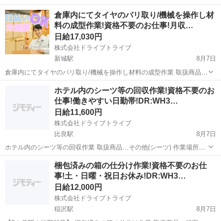
最短当日回答の「爆速採用」 最短当日移動の「爆速入寮」 最短翌日稼
愛知
豊橋市
豊橋駅
仕分け
個室
倉庫内にてタイヤのバリ取り/機械を操作し材
働の「爆速入社」 最短入社日当日の「爆速日払い」 【...
料の成型作業!資格不要のお仕事!月収…
日給17,030円
株式会社ドライブトライブ
新城駅
8月7日
倉庫内にてタイヤのバリ取り/機械を操作し材料の成型作業 取扱商品…
車製品(タイヤ) 作業場所…倉庫内 勤務時間…日勤:7:50～20:30/夜勤
愛知
新城市
新城駅
その他
4勤2休
ホテル内のシーツ等の回収作業!資格不要のお
20:30～8:00(2交代制) 年齢層 …20～50の方が活躍中 ☆...
仕事!働きやすい日勤帯!DR:WH3…
日給11,600円
株式会社ドライブトライブ
比良駅
8月7日
ホテル内のシーツ等の回収作業 取扱商品…その他(シーツ) 作業場所…
ホテル内 勤務時間…7:45～16:45 年齢層 …20代～50代の方が活躍中
愛知
北名古屋市
比良駅
その他
番号
梱包済みの箱の仕分け作業!資格不要のお仕
☆面接は即日対応OK！履歴書をご持参ください☆ ◇定年60ま...
事!土・日曜・祝日お休み!DR:WH3…
日給12,000円
株式会社ドライブトライブ
稲沢駅
8月7日