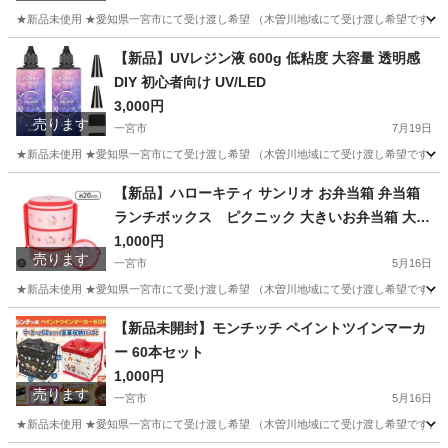
★新品未使用 ★愛知県一宮市にて受け渡し希望 （木曽川地域にて受け渡し希望です。そ
愛知
一宮市
その他
【新品】UVレジン液 600g 低粘度 大容量 透明感
DIY 初心者向け UV/LED
3,000円
売ります
一宮市
7月19日
★新品未使用 ★愛知県一宮市にて受け渡し希望 （木曽川地域にて受け渡し希望です。そ
愛知
一宮市
その他
【新品】ハローキティ サンリオ お弁当箱 弁当箱
ランチボックス ピクニック 大きいお弁当箱 大容
量
1,000円
売ります
一宮市
5月16日
★新品未使用 ★愛知県一宮市にて受け渡し希望 （木曽川地域にて受け渡し希望です。そ
愛知
一宮市
その他
弁当箱
【新品未開封】モンチッチ ペイントツインマーカ
ー 60本セット
1,000円
売ります
一宮市
5月16日
★新品未使用 ★愛知県一宮市にて受け渡し希望 （木曽川地域にて受け渡し希望です。そ