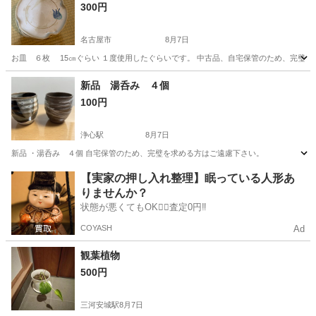
300円
名古屋市
8月7日
お皿 ６枚 15㎝ぐらい １度使用したぐらいです。 中古品、自宅保管のため、完璧
愛知
名古屋市
食器
セット
新品 湯呑み ４個
100円
浄心駅
8月7日
新品 ・湯呑み ４個 自宅保管のため、完璧を求める方はご遠慮下さい。
愛知
名古屋市
浄心駅
生活雑貨
湯呑み
【実家の押し入れ整理】眠っている人形あ
りませんか？
状態が悪くてもOK🙆‍♀️査定0円‼️
COYASH
Ad
観葉植物
500円
三河安城駅
8月7日