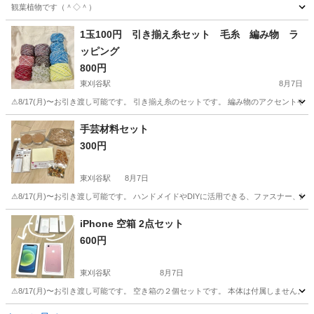
観葉植物です（＾◇＾）
愛知
刈谷市
三河安城駅
家庭用品
1玉100円 引き揃え糸セット 毛糸 編み物 ラ
ッピング
800円
東刈谷駅
8月7日
⚠︎8/17(月)〜お引き渡し可能です。 引き揃え糸のセットです。 編み物のアクセントやその他
愛知
知立市
東刈谷駅
その他
水色
手芸材料セット
300円
東刈谷駅
8月7日
⚠︎8/17(月)〜お引き渡し可能です。 ハンドメイドやDIYに活用できる、ファスナ
愛知
知立市
東刈谷駅
その他
iPhone 空箱 2点セット
600円
東刈谷駅
8月7日
⚠︎8/17(月)〜お引き渡し可能です。 空き箱の２個セットです。 本体は付属しません。
愛知
知立市
東刈谷駅
その他