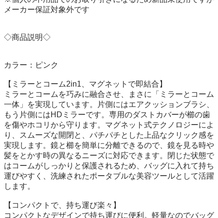
メーカー保証対象外です

◇商品説明◇

カラー：ピンク

【ミラーとコーム2in1、マグネットで即結合】

ミラーとコームを巧みに融合させ、まさに「ミラーとコーム
一体」を実現しています。片側にはエアクッションブラシ、
もう片側にはHDミラーです。専用のダストカバーが櫛の歯
を傷やホコリから守ります。マグネット式テクノロジーによ
り、スムーズな開閉と、パチパチとした上品なクリック感を
実現します。鏡と櫛を簡単に分離できるので、鏡を見る時や
髪をとかす時の異なるニーズに対応できます。閉じた状態で
はコームがしっかりと保護されるため、バッグに入れて持ち
運びやすく、洗練されたポータブルな美容ツールとして活躍
します。

【コンパクトで、持ち運び楽々】

コンパクトなデザインで持ち運びに便利。軽量なのでバッグ