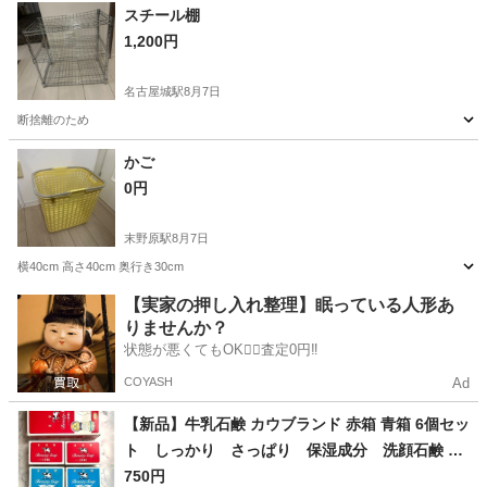
スチール棚
1,200円
名古屋城駅
8月7日
断捨離のため
愛知
名古屋市
名古屋城駅
その他
かご
0円
末野原駅
8月7日
横40cm 高さ40cm 奥行き30cm
愛知
豊田市
末野原駅
生活雑貨
【実家の押し入れ整理】眠っている人形あ
りませんか？
状態が悪くてもOK🙆‍♀️査定0円‼️
COYASH
Ad
【新品】牛乳石鹸 カウブランド 赤箱 青箱 6個セッ
ト しっかり さっぱり 保湿成分 洗顔石鹸 ボ
ディソープ 肌に優しい
750円