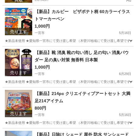
Ad
【新品】カルビー ピザポテト柄 60カラーイラス
トマーカーペン
1,000円
売ります
一宮市
5月16日
★新品未使用 ★愛知県一宮市にて受け渡し希望 （木曽川地域にて受け渡し希望です。そ
愛知
一宮市
その他
取っ手
【新品】靴 消臭 靴の匂い消し 足の匂い 消臭パウ
ダー 足の臭い対策 無香料 日本製
1,000円
売ります
一宮市
6月29日
★新品未使用 ★愛知県一宮市にて受け渡し希望 （木曽川地域にて受け渡し希望です。そ
愛知
一宮市
その他
【新品】214pc クリエイティブアートセット 大満
足214アイテム
800円
売ります
一宮市
5月16日
★新品未使用 ★愛知県一宮市にて受け渡し希望 （木曽川地域にて受け渡し希望です。そ
愛知
一宮市
その他
アート
【新品】日除け シェード 屋外 防水 サンシェード