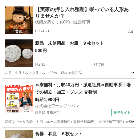
愛知
名古屋市
浄心駅
食器
小皿
【実家の押し入れ整理】眠っている人形あ
りませんか？
状態が悪くてもOK🙆‍♀️査定0円‼️
COYASH
Ad
新品 未使用品 お皿 ９枚セット
500円
浄心駅
8月7日
お皿 中皿５枚・小皿４枚 ・19㎝、12㎝ 未使用品
愛知
名古屋市
浄心駅
食器
小皿
≪寮無料・月収46万円・派遣社員≫自動車系工場
での組立・加工・プレス 交替制
時給1,900円
株式会社ワークジャパン
岐阜県 各務原市
提携サイト
39歳までの方活躍中！ ワンルーム寮費無料♪ 高時給1900円！ 入社特典77万円♪ 未
岐阜
各務原市
その他
食器 和皿 ６枚セット