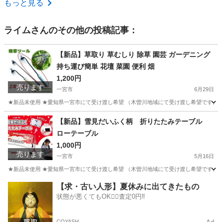
もっと見る
ライム
さんのその他の投稿記事：
【新品】草取り 草むしり 除草 園芸 ガーデニング
持ち運び簡単 花壇 菜園 便利 畑
1,200円
売ります
一宮市
6月29日
★新品未使用 ★愛知県一宮市にて受け渡し希望 （木曽川地域にて受け渡し希望です。そ
愛知
一宮市
その他
草取り
【新品】雪見だいふく柄 折りたたみテーブル
ローテーブル
1,000円
売ります
一宮市
5月16日
★新品未使用 ★愛知県一宮市にて受け渡し希望 （木曽川地域にて受け渡し希望です。そ
愛知
一宮市
その他
ロー
【求・古い人形】夏休みに出てきたもの
状態が悪くてもOK🙆‍♀️査定0円‼️
COYASH