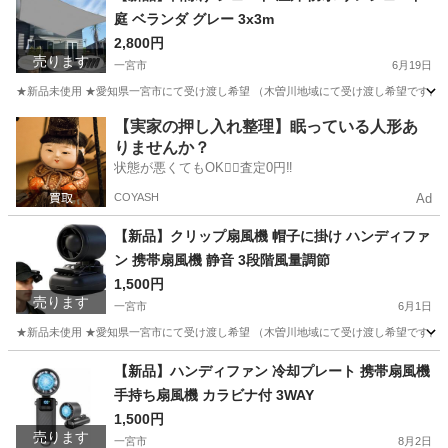
庭 ベランダ グレー 3x3m
2,800円
売ります
一宮市
6月19日
★新品未使用 ★愛知県一宮市にて受け渡し希望 （木曽川地域にて受け渡し希望です。そ
愛知
一宮市
その他
【実家の押し入れ整理】眠っている人形あ
りませんか？
状態が悪くてもOK🙆‍♀️査定0円‼️
COYASH
Ad
【新品】クリップ扇風機 帽子に掛け ハンディファ
ン 携帯扇風機 静音 3段階風量調節
1,500円
売ります
一宮市
6月1日
★新品未使用 ★愛知県一宮市にて受け渡し希望 （木曽川地域にて受け渡し希望です。そ
愛知
一宮市
その他
【新品】ハンディファン 冷却プレート 携帯扇風機
手持ち扇風機 カラビナ付 3WAY
1,500円
売ります
一宮市
8月2日