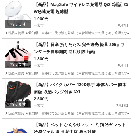
愛知
一宮市
その他
モンチッチ
【新品】MagSafe ワイヤレス充電器 Qi2.2認証 25
W急速充電 超薄型
1,000円
売ります
一宮市
8月2日
★新品未使用 ★愛知県一宮市にて受け渡し希望 （木曽川地域にて受け渡し希望です。そ
愛知
一宮市
その他
ワイヤレス充電
【新品】日傘 折りたたみ 完全遮光 軽量 205g ワ
ンタッチ自動開閉 逆戻り防止設計
1,300円
売ります
一宮市
6月1日
★新品未使用 ★愛知県一宮市にて受け渡し希望 （木曽川地域にて受け渡し希望です。そ
愛知
一宮市
その他
日傘
【新品】バイクカバー 420D厚手 車体カバー 防水
耐熱 収納バッグ付き 3XL
2,500円
売ります
一宮市
7月29日
★新品未使用 ★愛知県一宮市にて受け渡し希望 （木曽川地域にて受け渡し希望です。そ
愛知
一宮市
その他
車体
【新品】ペット ひんやりマット 犬 猫 冷却マット
冷感ジェル 夏用 熱中症 暑さ対策