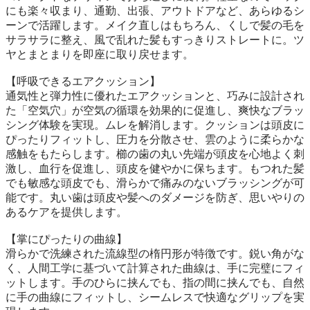
にも楽々収まり、通勤、出張、アウトドアなど、あらゆるシ
ーンで活躍します。メイク直しはもちろん、くしで髪の毛を
サラサラに整え、風で乱れた髪もすっきりストレートに。ツ
ヤとまとまりを即座に取り戻せます。

【呼吸できるエアクッション】

通気性と弾力性に優れたエアクッションと、巧みに設計され
た「空気穴」が空気の循環を効果的に促進し、爽快なブラッ
シング体験を実現。ムレを解消します。クッションは頭皮に
ぴったりフィットし、圧力を分散させ、雲のように柔らかな
感触をもたらします。櫛の歯の丸い先端が頭皮を心地よく刺
激し、血行を促進し、頭皮を健やかに保ちます。もつれた髪
でも敏感な頭皮でも、滑らかで痛みのないブラッシングが可
能です。丸い歯は頭皮や髪へのダメージを防ぎ、思いやりの
あるケアを提供します。

【掌にぴったりの曲線】

滑らかで洗練された流線型の楕円形が特徴です。鋭い角がな
く、人間工学に基づいて計算された曲線は、手に完璧にフィ
ットします。手のひらに挟んでも、指の間に挟んでも、自然
に手の曲線にフィットし、シームレスで快適なグリップを実