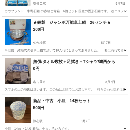
塩釜口駅
8月7日
カウブランド 牛乳石鹸 の赤箱と青箱 6個セット 国産の固形石鹸です。 @コスメ 口コ
愛知
名古屋市
塩釜口駅
家庭用品
石鹸
★銅製 ジャンボ万能卓上鍋 26センチ★
200円
矢作橋駅
8月7日
※以前、結婚式の引き出物で頂いて押入れにしまってありました。 箱は汚れてますが
愛知
岡崎市
矢作橋駅
調理器具
押入れ
無償/タオル数枚＋足拭き＋Tシャツ/城西から
0円
名古屋市
8月7日
スマホの上の地図は違います。この品は北区ではお渡し不可。 待ち合わせ場所は東海マ
愛知
名古屋市
家庭用品
タオル
新品・中古 小皿 14枚セット
500円
浄心駅
8月7日
小皿 14㎝ ・14枚 新品、中古いろいろです。