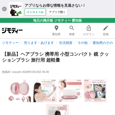
アプリならお得な情報を見逃さない！
インストール
アプリで開く
地元の掲示板 ジモティー 愛知版
愛知県
検索
ログイン
投稿
ジモティー
売ります・あげます
生活雑貨
その他
愛知県のその
【新品】ヘアブラシ 携帯用 小型コンパクト 鏡 クッ
ションブラシ 旅行用 超軽量
投稿ID: 1nxytm
2026年3月24日 05:40