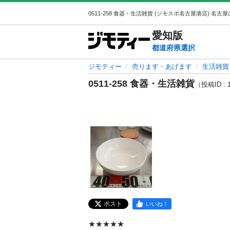
愛知
版
都道府県選択
ジモティー
売ります・あげます
生活雑貨
0511-258 食器・生活雑貨
（投稿ID : 
ポスト
いいね！
★★★★★
