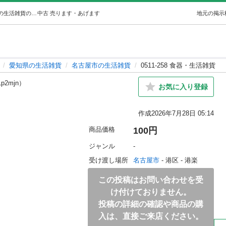
0511-258 食器・生活雑貨 (ジモスポ名古屋港店) 名古屋の生活雑貨の中古あげます・譲ります｜ジモティーで不用品の処分
中古
売ります・あげます
地元の掲示
愛知県の生活雑貨
名古屋市の生活雑貨
0511-258 食器・生活雑貨
1p2mjn）
お気に入り登録
作成
2026年7月28日 05:14
商品価格
100円
ジャンル
-
受け渡し場所
名古屋市
 - 港区
 - 港楽
この投稿はお問い合わせを受
け付けておりません。
投稿の詳細の確認や商品の購
入は、直接ご来店ください。