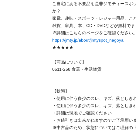
ご自宅にある不要品を是非ジモティースポ
か？

家電、趣味・スポーツ・レジャー用品、こ
雑貨、家具、本、CD・DVDなどが無料でま
https://jmty.jp/about/jmtyspot_nagoya
★★★★★

【商品について】

0511-258 食器・生活雑貨

【状態】

・使用に伴う多少のスレ、キズ、落としきれ
・使用に伴う多少のスレ、キズ、落としきれ
・詳細は現地でご確認ください

・お値引きは出来かねますのでご了承願いま
※中古品のため、状態についてはご理解の上