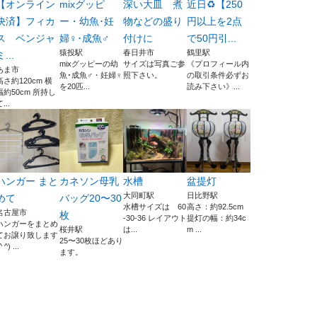
【オンライン
mixグッピ
深い大皿 煮
近日♻️【250
決済】フィカ
ー・幼魚･妊
物などの盛り
円以上を2点
ス ベンジャ
婦♀･成魚♂
付けに
で50円引...
猿投駅
春日井市
鶴里駅
ミ...
mixグッピーの幼
サイズは写真ご参
《プロフィール内
あま市
魚･成魚♂・妊婦♀
照下さい。
の取引条件必ずお
高さ約120cm 横
を20匹...
読み下さい》...
幅約50cm 所持し
...
ハンガー まと
カネソン母乳
水槽
盆提灯
大同町駅
日比野駅
めて
バッグ20〜30
水槽サイズは 60
高さ：約92.5cm
名古屋市
枚
-30-36 レイアウト
提灯の幅：約34c
ハンガーをまとめ
桜井駅
は...
m ...
てお譲り致します
25〜30枚ほどあり
^ ^) ...
ます。