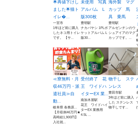
︎🌟再値下けし
未使用 写真
海外製 マグ
ました︎🌟猫ト
アルバム L
カップ 馬
イレ...
版300枚
具 乗馬
一宮市
豊明駅
豊明駅
1年ほど前に購入
ナカバヤシ 1PLポ
アルゼンチンのウ
したネコ用トイレ
ケットアルバム L
シュアイアのマグ
です。 【サ...
版30...
カップです。...
て
≪寮無料・月
受付終了 花
物干し ステ
収46万円・派
王 ワイドハ
ンレス
豊田市駅
遣社員≫自
イターEX 業...
3年ほど前に購入
南加木屋駅
動...
した ステンレス
花王 ワイドハイ
岐阜県 各務原...
物干しです...
(
ターEX 業務用
【月収例46万円★
4.5L ...
高時給1,900円】
入社祝...