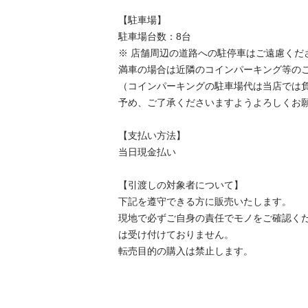
【駐⾞場】

駐車場台数：8台

※ 店舗周辺の道路への駐停車はご遠慮くださ
満車の場合は近隣のコインパーキング等のご
（コインパーキングの駐車場代は当店では負
予め、ご了承くださいますようよろしくお願
【⽀払い⽅法】

当日現金払い

【引渡しの対象者について】

下記を遵守できる⽅に販売いたします。

現地で必ずご⾃⾝の責任でモノをご確認く
は受け付けておりません。

転売⽬的の購⼊は禁⽌します。