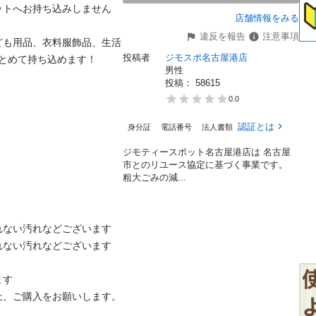
ットへお持ち込みしません
店舗情報をみる
違反を報告
注意事項
ども用品、衣料服飾品、生活
投稿者
ジモスポ名古屋港店
とめて持ち込めます！

男性
投稿： 
58615
0.0
認証とは
身分証
電話番号
法人書類
ジモティースポット名古屋港店は 名古屋
市とのリユース協定に基づく事業です。
粗⼤ごみの減...
ない汚れなどございます

ない汚れなどございます

す

、ご購入をお願いします。
