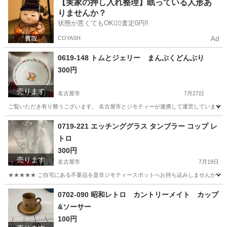
愛知
名古屋市
食器
リユース
【実家の押し入れ整理】眠っている人形あ
りませんか？
状態が悪くてもOK🙆‍♀️査定0円‼️
COYASH
Ad
0619-148 トムとジェリー まんぷくどんぶり
300円
売ります
名古屋市
7月27日
ご覧いただき有り難うございます。 名古屋市とジモティーが連携して運営しています。 
愛知
名古屋市
食器
リユース
0719-221 エッチンググラス タンブラー コップ レ
トロ
300円
売ります
名古屋市
7月19日
★★★★★ ご自宅にある不要品を是非ジモティースポットへお持ち込みしませんか？ 家
愛知
名古屋市
食器
タンブラー
0702-090 昭和レトロ カントリーメイト カップ
&ソーサー
100円