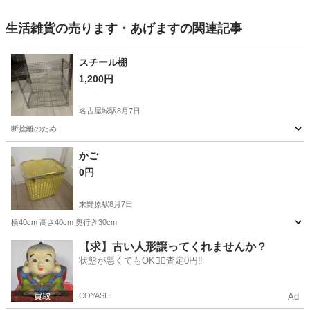
生活雑貨の売ります・あげますの関連記事
スチール棚
1,200円
名古屋城駅
8月7日
断捨離のため
愛知
名古屋市
名古屋城駅
その他
かご
0円
末野原駅
8月7日
横40cm 高さ40cm 奥行き30cm
愛知
豊田市
末野原駅
生活雑貨
【求】古い人形譲ってくれませんか？
状態が悪くてもOK🙆‍♀️査定0円‼️
COYASH
Ad