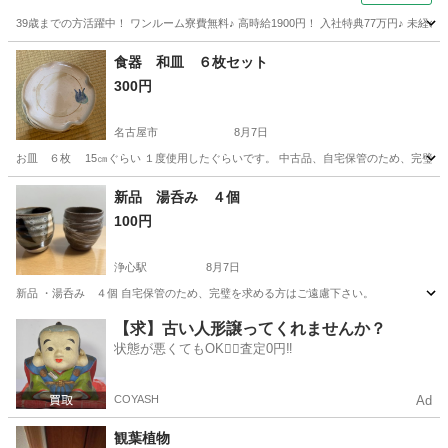
39歳までの方活躍中！ ワンルーム寮費無料♪ 高時給1900円！ 入社特典77万円♪ 未
岐阜
各務原市
その他
食器 和皿 ６枚セット
300円
名古屋市
8月7日
お皿 ６枚 15㎝ぐらい １度使用したぐらいです。 中古品、自宅保管のため、完璧
愛知
名古屋市
食器
セット
新品 湯呑み ４個
100円
浄心駅
8月7日
新品 ・湯呑み ４個 自宅保管のため、完璧を求める方はご遠慮下さい。
愛知
名古屋市
浄心駅
生活雑貨
湯呑み
【求】古い人形譲ってくれませんか？
状態が悪くてもOK🙆‍♀️査定0円‼️
COYASH
Ad
観葉植物