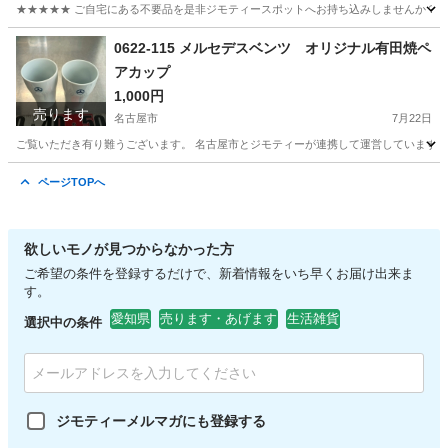
★★★★★ ご自宅にある不要品を是非ジモティースポットへお持ち込みしませんか？ 家
愛知
名古屋市
Tシャツ
シーイン
0622-115 メルセデスベンツ オリジナル有田焼ペ
アカップ
1,000円
売ります
名古屋市
7月22日
ご覧いただき有り難うございます。 名古屋市とジモティーが連携して運営しています。 
愛知
名古屋市
食器
リユース
ページTOPへ
欲しいモノが見つからなかった方
ご希望の条件を登録するだけで、新着情報をいち早くお届け出来ま
す。
愛知県
売ります・あげます
生活雑貨
選択中の条件
ジモティーメルマガにも登録する