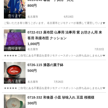
800円
売ります
名古屋市
6月19日
ご覧いただき有り難うございます。 名古屋市とジモティーが連携して運営しています。 
愛知
名古屋市
着物
リユース
0722-013 座布団 仏事用 法事用 紫 お坊さん用 来
客用 和座布団 クッション
1,000円
売ります
名古屋市
7月22日
★★★★★ ご自宅にある不要品を是非ジモティースポットへお持ち込みしませんか？ 家
愛知
名古屋市
ファブリック、カバー
法事
0726-115 漆器の菓子鉢
500円
売ります
名古屋市
7月26日
★★★★★ ご自宅にある不要品を是非ジモティースポットへお持ち込みしませんか？ 家
愛知
名古屋市
食器
漆器
0718-332 和食器 小皿 珍味入れ 豆皿 桜模様
300円