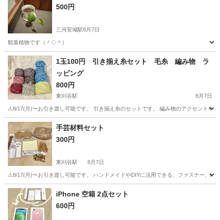
500円
三河安城駅
8月7日
観葉植物です（＾◇＾）
愛知
刈谷市
三河安城駅
家庭用品
1玉100円 引き揃え糸セット 毛糸 編み物 ラ
ッピング
800円
東刈谷駅
8月7日
⚠︎8/17(月)〜お引き渡し可能です。 引き揃え糸のセットです。 編み物のアクセントやその他
愛知
知立市
東刈谷駅
その他
水色
手芸材料セット
300円
東刈谷駅
8月7日
⚠︎8/17(月)〜お引き渡し可能です。 ハンドメイドやDIYに活用できる、ファスナ
愛知
知立市
東刈谷駅
その他
iPhone 空箱 2点セット
600円