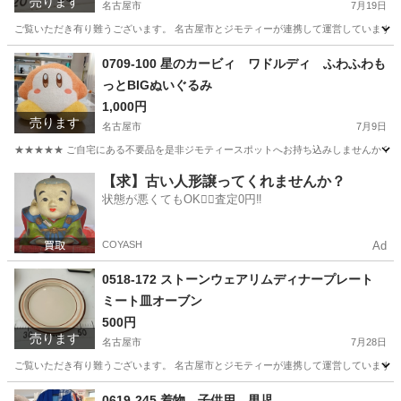
売ります
名古屋市
7月19日
ご覧いただき有り難うございます。 名古屋市とジモティーが連携して運営しています。 
愛知
名古屋市
食器
リユース
0709-100 星のカービィ ワドルディ ふわふわも
っとBIGぬいぐるみ
1,000円
売ります
名古屋市
7月9日
★★★★★ ご自宅にある不要品を是非ジモティースポットへお持ち込みしませんか？ 家
愛知
名古屋市
おもちゃ
星のカービィ
【求】古い人形譲ってくれませんか？
状態が悪くてもOK🙆‍♀️査定0円‼️
COYASH
Ad
0518-172 ストーンウェアリムディナープレート
ミート皿オーブン
500円
売ります
名古屋市
7月28日
ご覧いただき有り難うございます。 名古屋市とジモティーが連携して運営しています。 
愛知
名古屋市
生活雑貨
リユース
0619-245 着物 子供用 男児