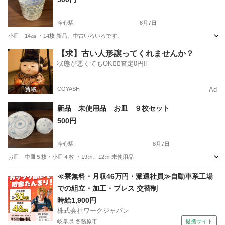
浄心駅
8月7日
小皿 14㎝ ・14枚 新品、中古いろいろです。
愛知
名古屋市
浄心駅
食器
小皿
【求】古い人形譲ってくれませんか？
状態が悪くてもOK🙆‍♀️査定0円‼️
COYASH
Ad
新品 未使用品 お皿 ９枚セット
500円
浄心駅
8月7日
お皿 中皿５枚・小皿４枚 ・19㎝、12㎝ 未使用品
愛知
名古屋市
浄心駅
食器
小皿
≪寮無料・月収46万円・派遣社員≫自動車系工場
での組立・加工・プレス 交替制
時給1,900円
株式会社ワークジャパン
岐阜県 各務原市
提携サイト