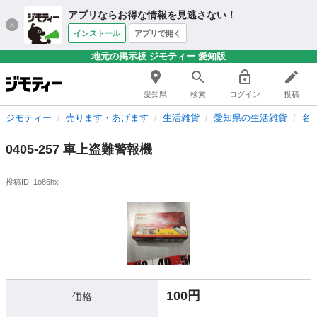
アプリならお得な情報を見逃さない！
インストール
アプリで開く
地元の掲示板 ジモティー 愛知版
愛知県
検索
ログイン
投稿
ジモティー
売ります・あげます
生活雑貨
愛知県の生活雑貨
名
0405-257 車上盗難警報機
投稿ID: 1o86hx
100円
価格