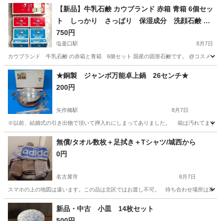
【新品】牛乳石鹸 カウブランド 赤箱 青箱 6個セッ
ト しっかり さっぱり 保湿成分 洗顔石鹸 ボ
ディソープ 肌に優しい
750円
塩釜口駅
8月7日
カウブランド 牛乳石鹸 の赤箱と青箱 6個セット 国産の固形石鹸です。 @コスメ 口コ
愛知
名古屋市
塩釜口駅
家庭用品
石鹸
★銅製 ジャンボ万能卓上鍋 26センチ★
200円
矢作橋駅
8月7日
※以前、結婚式の引き出物で頂いて押入れにしまってありました。 箱は汚れてますが
愛知
岡崎市
矢作橋駅
調理器具
押入れ
無償/タオル数枚＋足拭き＋Tシャツ/城西から
0円
名古屋市
8月7日
スマホの上の地図は違います。この品は北区ではお渡し不可。 待ち合わせ場所は東海マ
愛知
名古屋市
家庭用品
タオル
新品・中古 小皿 14枚セット
500円