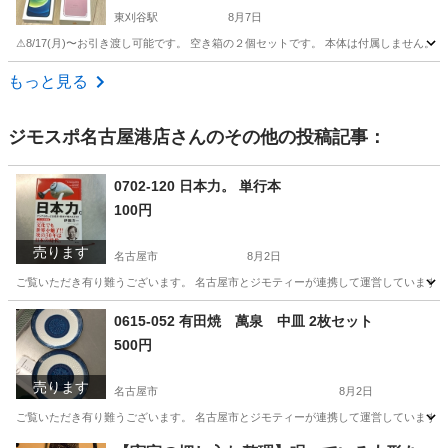
東刈谷駅
8月7日
⚠︎8/17(月)〜お引き渡し可能です。 空き箱の２個セットです。 本体は付属しません。
愛知
知立市
東刈谷駅
その他
もっと見る
ジモスポ名古屋港店
さんのその他の投稿記事：
0702-120 日本力。 単行本
100円
売ります
名古屋市
8月2日
ご覧いただき有り難うございます。 名古屋市とジモティーが連携して運営しています。 
愛知
名古屋市
ビジネス、経済
リユース
0615-052 有田焼 萬泉 中皿 2枚セット
500円
売ります
名古屋市
8月2日
ご覧いただき有り難うございます。 名古屋市とジモティーが連携して運営しています。 