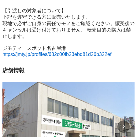
【引渡しの対象者について】

下記を遵守できる⽅に販売いたします。

現地で必ずご⾃⾝の責任でモノをご確認ください。譲受後の
キャンセルは受け付けておりません。 転売⽬的の購⼊は禁
⽌します。

https://jmty.jp/profiles/682c00fb23ebd81d26b322ef
店舗情報