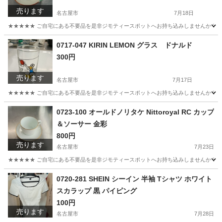
売ります
名古屋市
7月18日
★★★★★ ご自宅にある不要品を是非ジモティースポットへお持ち込みしませんか？ 家
愛知
名古屋市
食器
豆皿
0717-047 KIRIN LEMON グラス ドナルド
300円
売ります
名古屋市
7月17日
★★★★★ ご自宅にある不要品を是非ジモティースポットへお持ち込みしませんか？ 家
愛知
名古屋市
食器
LEMON
0723-100 オールドノリタケ Nittoroyal RC カップ
＆ソーサー 金彩
800円
売ります
名古屋市
7月23日
★★★★★ ご自宅にある不要品を是非ジモティースポットへお持ち込みしませんか？ 家
愛知
名古屋市
食器
Nittoroyal
0720-281 SHEIN シーイン 半袖 Tシャツ ホワイト
スカラップ 黒 パイピング
100円
売ります
名古屋市
7月28日