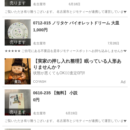
売ります
名古屋市
6月18日
ご覧いただき有り難うございます。 名古屋市とジモティーが連携して運営しています。 
愛知
名古屋市
生活雑貨
リユース
0712-015 ノリタケ バイオレットドリーム 大皿
1,000円
売ります
名古屋市
7月28日
★★★★★ ご自宅にある不要品を是非ジモティースポットへお持ち込みしませんか？ 家
愛知
名古屋市
食器
バイオレット
【実家の押し入れ整理】眠っている人形あ
りませんか？
状態が悪くてもOK🙆‍♀️査定0円‼️
COYASH
Ad
0610-235 【無料】 小説
0円
売ります
名古屋市
6月19日
ご覧いただき有り難うございます。 名古屋市とジモティーが連携して運営しています。 
愛知
名古屋市
文芸
リユース