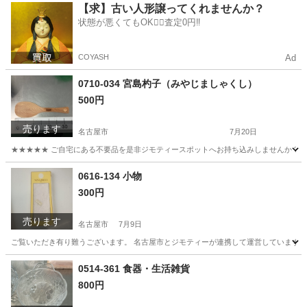
愛知
名古屋市
生活家電
現地
【求】古い人形譲ってくれませんか？
状態が悪くてもOK🙆‍♀️査定0円‼️
COYASH
Ad
0710-034 宮島杓子（みやじましゃくし）
500円
売ります
名古屋市
7月20日
★★★★★ ご自宅にある不要品を是非ジモティースポットへお持ち込みしませんか？ 家
愛知
名古屋市
調理器具
現地
0616-134 小物
300円
売ります
名古屋市
7月9日
ご覧いただき有り難うございます。 名古屋市とジモティーが連携して運営しています。 
愛知
名古屋市
小物
リユース
0514-361 食器・生活雑貨
800円