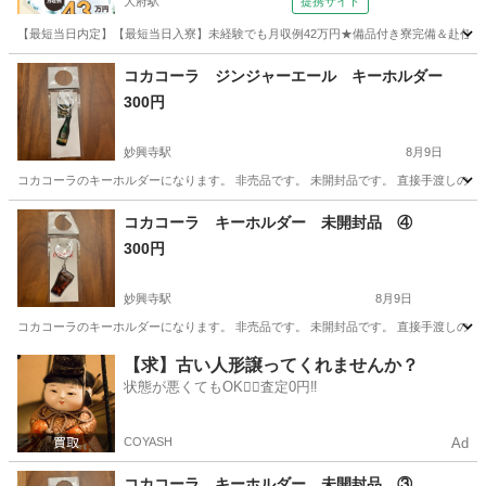
大府駅
提携サイト
【最短当日内定】【最短当日入寮】未経験でも月収例42万円★備品付き寮完備＆赴任旅費
愛知
大府市
大府駅
その他
コカコーラ ジンジャーエール キーホルダー
300円
妙興寺駅
8月9日
コカコーラのキーホルダーになります。 非売品です。 未開封品です。 直接手渡しの
愛知
一宮市
妙興寺駅
ノベルティグッズ
コカコーラ
コカコーラ キーホルダー 未開封品 ④
300円
妙興寺駅
8月9日
コカコーラのキーホルダーになります。 非売品です。 未開封品です。 直接手渡しの
愛知
一宮市
妙興寺駅
ノベルティグッズ
コカコーラ
【求】古い人形譲ってくれませんか？
状態が悪くてもOK🙆‍♀️査定0円‼️
COYASH
Ad
コカコーラ キーホルダー 未開封品 ③