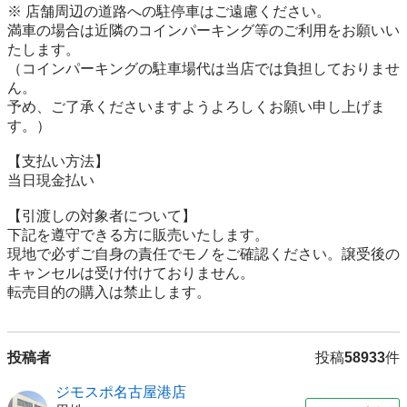
※ 店舗周辺の道路への駐停車はご遠慮ください。

満車の場合は近隣のコインパーキング等のご利用をお願いい
たします。

（コインパーキングの駐車場代は当店では負担しておりませ
ん。

予め、ご了承くださいますようよろしくお願い申し上げま
す。）

【⽀払い⽅法】

当日現金払い

【引渡しの対象者について】

下記を遵守できる⽅に販売いたします。

現地で必ずご⾃⾝の責任でモノをご確認ください。譲受後の
キャンセルは受け付けておりません。

転売⽬的の購⼊は禁⽌します。
投稿者
投稿
58933
件
ジモスポ名古屋港店