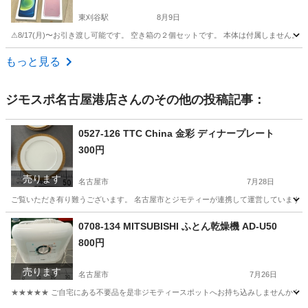
東刈谷駅
8月9日
⚠︎8/17(月)〜お引き渡し可能です。 空き箱の２個セットです。 本体は付属しません。
愛知
知立市
東刈谷駅
その他
もっと見る
ジモスポ名古屋港店
さんのその他の投稿記事：
0527-126 TTC China 金彩 ディナープレート
300円
売ります
名古屋市
7月28日
ご覧いただき有り難うございます。 名古屋市とジモティーが連携して運営しています。 
愛知
名古屋市
食器
リユース
0708-134 MITSUBISHI ふとん乾燥機 AD-U50
800円
売ります
名古屋市
7月26日
★★★★★ ご自宅にある不要品を是非ジモティースポットへお持ち込みしませんか？ 家