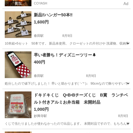
COYASH
Ad
新品‼︎ハンガー50本‼︎
1,600円
春田駅
8月9日
10本組×5セット 50本です。 新品未使用。 クローゼットの片付けや 洗濯物、収納用
愛知
名古屋市
春田駅
生活雑貨
新品
早い者勝ち！ディズニーツリー🌲
400円
春田駅
8月9日
処分したので値下げしました！ 早いと助かります( ˊᵕˋ* )♩ 90cmなので飾りやすいです
愛知
名古屋市
春田駅
年中行事用品
ツリー
ドキドキくじ Q•B•Bチーズくじ B賞 ランチベ
ルト付きアルミお弁当箱 未開封品
1,000円
妙興寺駅
8月9日
くじで当たりましたが使わなかったので出品します。 未開封品ですので、もちろん未使
愛知
一宮市
妙興寺駅
家庭用品