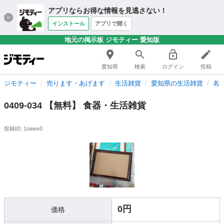
アプリならお得な情報を見逃さない！
インストール
アプリで開く
地元の掲示板 ジモティー 愛知版
愛知県
検索
ログイン
投稿
ジモティー
売ります・あげます
生活雑貨
愛知県の生活雑貨
名
0409-034 【無料】 食器・生活雑貨
投稿ID: 1oawx0
0円
価格