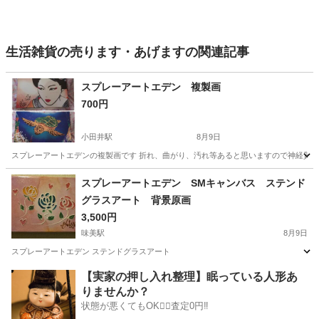
生活雑貨の売ります・あげますの関連記事
スプレーアートエデン 複製画
700円
小田井駅
8月9日
スプレーアートエデンの複製画です 折れ、曲がり、汚れ等あると思いますので神経質
愛知
名古屋市
小田井駅
ノベルティグッズ
スプレーアート
スプレーアートエデン SMキャンバス ステンド
グラスアート 背景原画
3,500円
味美駅
8月9日
スプレーアートエデン ステンドグラスアート
愛知
名古屋市
味美駅
ノベルティグッズ
スプレーアート
【実家の押し入れ整理】眠っている人形あ
りませんか？
状態が悪くてもOK🙆‍♀️査定0円‼️