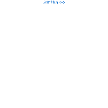
店舗情報をみる
初めての方へ
利用規約
プライバシーポリシー
プライバシー・ステートメント
健全化に資する運用方針
お問い合わせ
運営会社
サイトマップ
ご利用ガイド
フリーワードで探す
PC版で表示
都道府県選択
特定商取引法の表示
利用者情報の外部送信について
© 2011-
2026
Jmty, Inc.