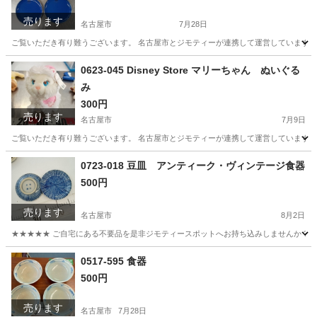
売ります
名古屋市
7月28日
ご覧いただき有り難うございます。 名古屋市とジモティーが連携して運営しています。 
愛知
名古屋市
生活雑貨
リユース
0623-045 Disney Store マリーちゃん ぬいぐる
み
300円
売ります
名古屋市
7月9日
ご覧いただき有り難うございます。 名古屋市とジモティーが連携して運営しています。 
愛知
名古屋市
おもちゃ
リユース
0723-018 豆皿 アンティーク・ヴィンテージ食器
500円
売ります
名古屋市
8月2日
★★★★★ ご自宅にある不要品を是非ジモティースポットへお持ち込みしませんか？ 家
愛知
名古屋市
食器
豆皿
0517-595 食器
500円
売ります
名古屋市
7月28日