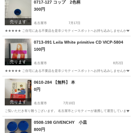
0717-127 コップ 2色柄
300円
売ります
名古屋市
7月17日
★★★★★ ご自宅にある不要品を是非ジモティースポットへお持ち込みしませんか？ 家
愛知
名古屋市
食器
現地
0713-091 Leila White primitive CD VICP-5804
100円
売ります
名古屋市
8月2日
★★★★★ ご自宅にある不要品を是非ジモティースポットへお持ち込みしませんか？ 家
愛知
名古屋市
CD
White
0610-284 【無料】 本
0円
売ります
名古屋市
7月10日
ご覧いただき有り難うございます。 名古屋市とジモティーが連携して運営しています。 
愛知
名古屋市
文芸
リユース
0508-198 GIVENCHY 小皿
800円