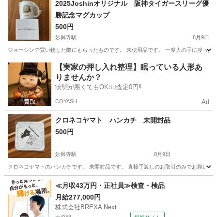
2025Joshinオリジナル 阪神タイガースリーグ優
勝記念マグカップ
500円
妙興寺駅
8月9日
ジョーシンで買い物した際にもらったものです。 未使用品です。 一度人の手に渡った
愛知
一宮市
妙興寺駅
食器
阪神タイガース
【実家の押し入れ整理】眠っている人形あ
りませんか？
状態が悪くてもOK🙆‍♀️査定0円‼️
COYASH
Ad
クロネコヤマト ハンカチ 未開封品
500円
妙興寺駅
8月9日
クロネコヤマトのハンカチです。 未開封品です。 直接手渡しのお取引のみでお願いし
愛知
一宮市
妙興寺駅
ノベルティグッズ
クロネコヤマト
≪月収43万円・正社員≫検査・検品
月給277,000円
株式会社BREXA Next