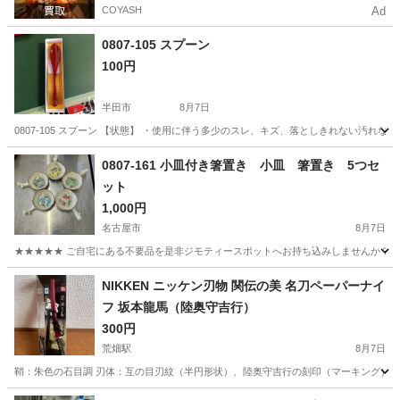
COYASH
Ad
0807-105 スプーン
100円
半田市
8月7日
0807-105 スプーン 【状態】 ・使用に伴う多少のスレ、キズ、落としきれない汚れ
愛知
半田市
食器
現地
0807-161 小皿付き箸置き 小皿 箸置き 5つセ
ット
1,000円
名古屋市
8月7日
★★★★★ ご自宅にある不要品を是非ジモティースポットへお持ち込みしませんか？ 家
愛知
名古屋市
食器
小皿
NIKKEN ニッケン刃物 関伝の美 名刀ペーパーナイ
フ 坂本龍馬（陸奥守吉行）
300円
荒畑駅
8月7日
鞘：朱色の石目調 刃体：互の目刃紋（半円形状）、陸奥守吉行の刻印（マーキング） ペーパー
愛知
名古屋市
荒畑駅
ノベルティグッズ
ニッケン