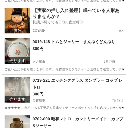
ご覧いただき有り難うございます。 名古屋市とジモティーが連携して運営しています。 
愛知
名古屋市
食器
リユース
【実家の押し入れ整理】眠っている人形あ
りませんか？
状態が悪くてもOK🙆‍♀️査定0円‼️
COYASH
Ad
0619-148 トムとジェリー まんぷくどんぶり
300円
売ります
名古屋市
7月27日
ご覧いただき有り難うございます。 名古屋市とジモティーが連携して運営しています。 
愛知
名古屋市
食器
リユース
0719-221 エッチンググラス タンブラー コップ レ
トロ
300円
売ります
名古屋市
7月19日
★★★★★ ご自宅にある不要品を是非ジモティースポットへお持ち込みしませんか？ 家
愛知
名古屋市
食器
タンブラー
0702-090 昭和レトロ カントリーメイト カップ
&ソーサー