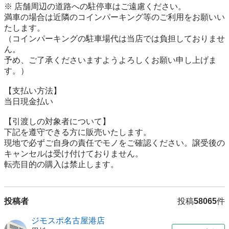
※ 店舗周辺の道路への駐停車はご遠慮ください。

満車の場合は近隣のコインパーキング等のご利用をお願いい
たします。

（コインパーキングの駐車場代は当店では負担しておりませ
ん。

予め、ご了承くださいますようよろしくお願い申し上げま
す。）

【⽀払い⽅法】

当日現金払い

【引渡しの対象者について】

下記を遵守できる⽅に販売いたします。

現地で必ずご⾃⾝の責任でモノをご確認ください。譲受後の
キャンセルは受け付けておりません。

転売⽬的の購⼊は禁⽌します。
投稿者
投稿
58065
件
ジモスポ名古屋港店