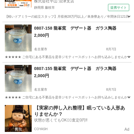
株式会社平山 沼津支店
静岡県 藤枝市
提携サイト
【軽いドアミラーの組立スタッフ】月収例28万円以上／単身寮あり／年間休日121日／
静岡
藤枝市
その他
0807-158 龍峯窯 デザート器 ガラス陶器
2,000円
名古屋市
8月7日
★★★★★ ご自宅にある不要品を是非ジモティースポットへお持ち込みしませんか？ 家
愛知
名古屋市
食器
デザート
0807-155 龍峯窯 デザート器 ガラス陶器
2,000円
名古屋市
8月7日
★★★★★ ご自宅にある不要品を是非ジモティースポットへお持ち込みしませんか？ 家
愛知
名古屋市
食器
デザート
【実家の押し入れ整理】眠っている人形あ
りませんか？
状態が悪くてもOK🙆‍♀️査定0円‼️
COYASH
Ad