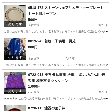
愛知
名古屋市
おもちゃ
星のカービィ
0518-172 ストーンウェアリムディナープレート
ミート皿オーブン
500円
売ります
名古屋市
7月28日
ご覧いただき有り難うございます。 名古屋市とジモティーが連携して運営しています。 
愛知
名古屋市
生活雑貨
リユース
0619-245 着物 子供用 男児
800円
売ります
名古屋市
6月19日
ご覧いただき有り難うございます。 名古屋市とジモティーが連携して運営しています。 
愛知
名古屋市
着物
リユース
0722-013 座布団 仏事用 法事用 紫 お坊さん用 来
客用 和座布団 クッション
1,000円
売ります
名古屋市
7月22日
★★★★★ ご自宅にある不要品を是非ジモティースポットへお持ち込みしませんか？ 家
愛知
名古屋市
ファブリック、カバー
法事
0726-115 漆器の菓子鉢