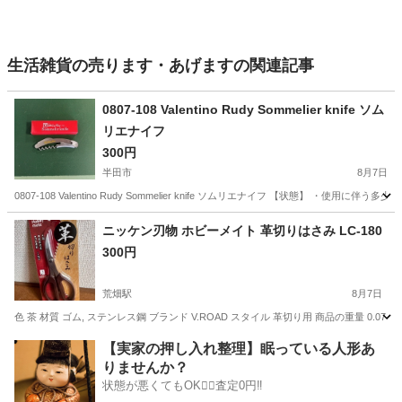
生活雑貨の売ります・あげますの関連記事
0807-108 Valentino Rudy Sommelier knife ソム
リエナイフ
300円
半田市
8月7日
0807-108 Valentino Rudy Sommelier knife ソムリエナイフ 【状態】
愛知
半田市
食器
ニッケン刃物 ホビーメイト 革切りはさみ LC-180
300円
荒畑駅
8月7日
色 茶 材質 ゴム, ステンレス鋼 ブランド V.ROAD スタイル 革切り用 商品の重量 0.0
愛知
名古屋市
荒畑駅
生活雑貨
ニッケン
【実家の押し入れ整理】眠っている人形あ
りませんか？
状態が悪くてもOK🙆‍♀️査定0円‼️