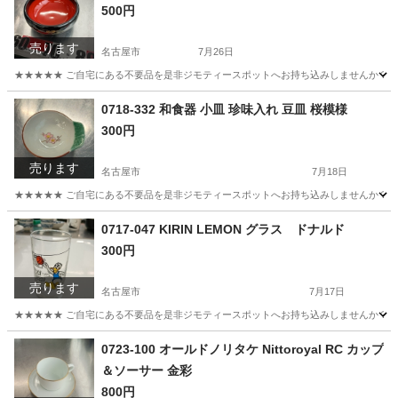
500円
売ります
名古屋市
7月26日
★★★★★ ご自宅にある不要品を是非ジモティースポットへお持ち込みしませんか？ 家
愛知
名古屋市
食器
漆器
0718-332 和食器 小皿 珍味入れ 豆皿 桜模様
300円
売ります
名古屋市
7月18日
★★★★★ ご自宅にある不要品を是非ジモティースポットへお持ち込みしませんか？ 家
愛知
名古屋市
食器
豆皿
0717-047 KIRIN LEMON グラス ドナルド
300円
売ります
名古屋市
7月17日
★★★★★ ご自宅にある不要品を是非ジモティースポットへお持ち込みしませんか？ 家
愛知
名古屋市
食器
LEMON
0723-100 オールドノリタケ Nittoroyal RC カップ
＆ソーサー 金彩
800円