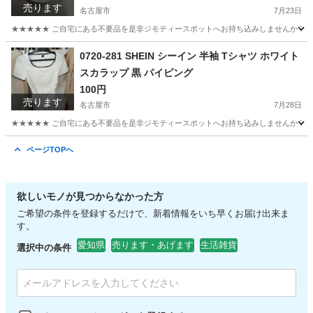
売ります
名古屋市
7月23日
★★★★★ ご自宅にある不要品を是非ジモティースポットへお持ち込みしませんか？ 家
愛知
名古屋市
食器
Nittoroyal
0720-281 SHEIN シーイン 半袖 Tシャツ ホワイト
スカラップ 黒 パイピング
100円
売ります
名古屋市
7月28日
★★★★★ ご自宅にある不要品を是非ジモティースポットへお持ち込みしませんか？ 家
愛知
名古屋市
Tシャツ
シーイン
ページTOPへ
欲しいモノが見つからなかった方
ご希望の条件を登録するだけで、新着情報をいち早くお届け出来ま
す。
愛知県
売ります・あげます
生活雑貨
選択中の条件