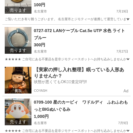
100円
売ります
名古屋市
7月19日
ご覧いただき有り難うございます。 名古屋市とジモティーが連携して運営しています。 
愛知
名古屋市
食器
リユース
0727-072 LANケーブル Cat.5e UTP 水色 ライト
ブルー
300円
売ります
名古屋市
7月27日
★★★★★ ご自宅にある不要品を是非ジモティースポットへお持ち込みしませんか？ 家
愛知
名古屋市
周辺機器
LANケーブル
【実家の押し入れ整理】眠っている人形あ
りませんか？
状態が悪くてもOK🙆‍♀️査定0円‼️
COYASH
Ad
0709-100 星のカービィ ワドルディ ふわふわも
っとBIGぬいぐるみ
1,000円
売ります
名古屋市
7月9日
★★★★★ ご自宅にある不要品を是非ジモティースポットへお持ち込みしませんか？ 家