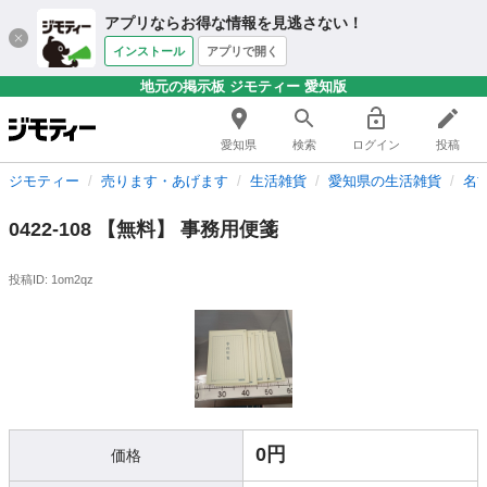
アプリならお得な情報を見逃さない！
インストール
アプリで開く
地元の掲示板 ジモティー 愛知版
愛知県
検索
ログイン
投稿
ジモティー
売ります・あげます
生活雑貨
愛知県の生活雑貨
名
0422-108 【無料】 事務用便箋
投稿ID: 1om2qz
0円
価格