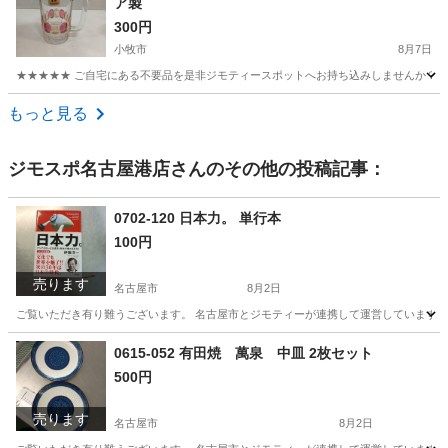
ア製
300円
小牧市
8月7日
★★★★★ ご自宅にある不要品を是非ジモティースポットへお持ち込みしませんか？ 家
愛知
小牧市
食器
ジョッキ
もっと見る
ジモスポ名古屋港店
さんのその他の投稿記事：
0702-120 日本力。 単行本
100円
売ります
名古屋市
8月2日
ご覧いただき有り難うございます。 名古屋市とジモティーが連携して運営しています。 
愛知
名古屋市
ビジネス、経済
リユース
0615-052 有田焼 萬泉 中皿 2枚セット
500円
売ります
名古屋市
8月2日