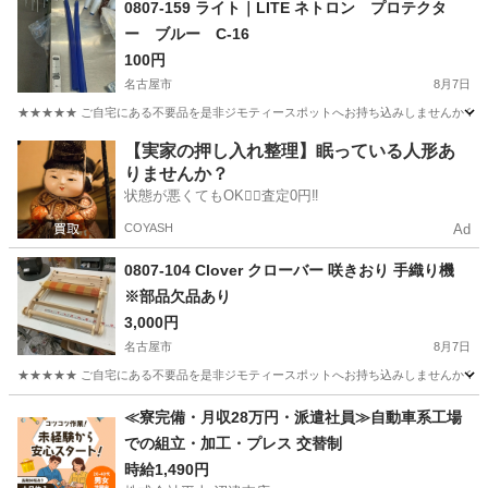
0807-159 ライト｜LITE ネトロン プロテクタ
ー ブルー C-16
100円
名古屋市
8月7日
★★★★★ ご自宅にある不要品を是非ジモティースポットへお持ち込みしませんか？ 家
愛知
名古屋市
家庭用品
ネトロン
【実家の押し入れ整理】眠っている人形あ
りませんか？
状態が悪くてもOK🙆‍♀️査定0円‼️
COYASH
Ad
0807-104 Clover クローバー 咲きおり 手織り機
※部品欠品あり
3,000円
名古屋市
8月7日
★★★★★ ご自宅にある不要品を是非ジモティースポットへお持ち込みしませんか？ 家
愛知
名古屋市
生活雑貨
Clover
≪寮完備・月収28万円・派遣社員≫自動車系工場
での組立・加工・プレス 交替制
時給1,490円