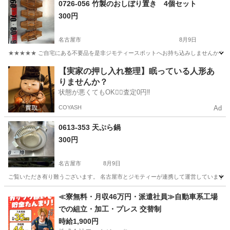
0726-056 竹製のおしぼり置き 4個セット
300円
名古屋市
8月9日
★★★★★ ご自宅にある不要品を是非ジモティースポットへお持ち込みしませんか？ 家
愛知
名古屋市
食器
おしぼり
【実家の押し入れ整理】眠っている人形あ
りませんか？
状態が悪くてもOK🙆‍♀️査定0円‼️
COYASH
Ad
0613-353 天ぷら鍋
300円
名古屋市
8月9日
ご覧いただき有り難うございます。 名古屋市とジモティーが連携して運営しています。 
愛知
名古屋市
調理器具
リユース
≪寮無料・月収46万円・派遣社員≫自動車系工場
での組立・加工・プレス 交替制
時給1,900円