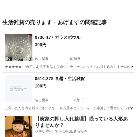
生活雑貨の売ります・あげますの関連記事
0730-177 ガラスボウル
300円
名古屋市
8月9日
★★★★★ ご自宅にある不要品を是非ジモティースポットへお持ち込みしませんか？ 家
愛知
名古屋市
食器
現地
0514-378 食器・生活雑貨
100円
名古屋市
8月9日
ご覧いただき有り難うございます。 名古屋市とジモティーが連携して運営しています。 
愛知
名古屋市
生活雑貨
リユース
【実家の押し入れ整理】眠っている人形あ
りませんか？
状態が悪くてもOK🙆‍♀️査定0円‼️