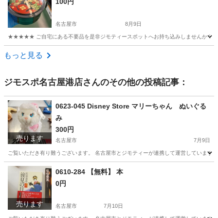
100円
名古屋市
8月9日
★★★★★ ご自宅にある不要品を是非ジモティースポットへお持ち込みしませんか？ 家
愛知
名古屋市
調理器具
現地
もっと見る
ジモスポ名古屋港店
さんのその他の投稿記事：
0623-045 Disney Store マリーちゃん ぬいぐる
み
300円
売ります
名古屋市
7月9日
ご覧いただき有り難うございます。 名古屋市とジモティーが連携して運営しています。 
愛知
名古屋市
おもちゃ
リユース
0610-284 【無料】 本
0円
売ります
名古屋市
7月10日