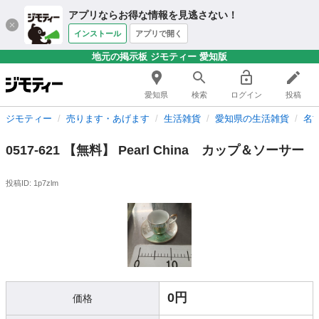
アプリならお得な情報を見逃さない！
インストール
アプリで開く
地元の掲示板 ジモティー 愛知版
愛知県
検索
ログイン
投稿
ジモティー
売ります・あげます
生活雑貨
愛知県の生活雑貨
名
0517-621 【無料】 Pearl China カップ＆ソーサー
投稿ID: 1p7zlm
0円
価格