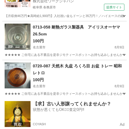
株式会社ワークジャパン
岐阜県 各務原市
提携サイト
【月収例46万円★高時給1,900円】入社祝い金もドーンと35万円！／ハイエースの組
岐阜
各務原市
その他
0713-058 耐熱ガラス製器具 アイリスオーヤマ
26.5cm
100円
名古屋市
8月9日
★★★★★ ご自宅にある不要品を是非ジモティースポットへお持ち込みしませんか？ 家
愛知
名古屋市
調理器具
耐熱ガラス
0720-087 天然木 丸盆 ろくろ目 お盆 トレー 昭和
レトロ
100円
名古屋市
8月9日
★★★★★ ご自宅にある不要品を是非ジモティースポットへお持ち込みしませんか？ 家
愛知
名古屋市
食器
ろくろ
【求】古い人形譲ってくれませんか？
状態が悪くてもOK🙆‍♀️査定0円‼️
COYASH
Ad