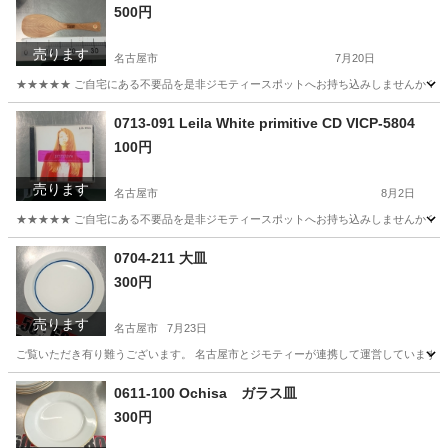
500円
売ります
名古屋市
7月20日
★★★★★ ご自宅にある不要品を是非ジモティースポットへお持ち込みしませんか？ 家
愛知
名古屋市
調理器具
現地
0713-091 Leila White primitive CD VICP-5804
100円
売ります
名古屋市
8月2日
★★★★★ ご自宅にある不要品を是非ジモティースポットへお持ち込みしませんか？ 家
愛知
名古屋市
CD
White
0704-211 大皿
300円
売ります
名古屋市
7月23日
ご覧いただき有り難うございます。 名古屋市とジモティーが連携して運営しています。 
愛知
名古屋市
食器
リユース
0611-100 Ochisa ガラス皿
300円