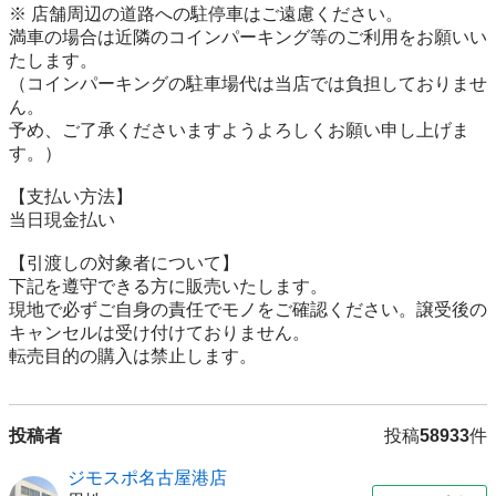
※ 店舗周辺の道路への駐停車はご遠慮ください。

満車の場合は近隣のコインパーキング等のご利用をお願いい
たします。

（コインパーキングの駐車場代は当店では負担しておりませ
ん。

予め、ご了承くださいますようよろしくお願い申し上げま
す。）

【⽀払い⽅法】

当日現金払い

【引渡しの対象者について】

下記を遵守できる⽅に販売いたします。

現地で必ずご⾃⾝の責任でモノをご確認ください。譲受後の
キャンセルは受け付けておりません。

転売⽬的の購⼊は禁⽌します。
投稿者
投稿
58933
件
ジモスポ名古屋港店