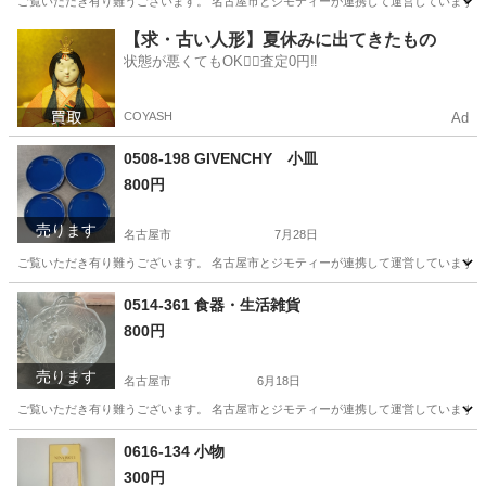
ご覧いただき有り難うございます。 名古屋市とジモティーが連携して運営しています。 
愛知
名古屋市
文芸
リユース
【求・古い人形】夏休みに出てきたもの
状態が悪くてもOK🙆‍♀️査定0円‼️
COYASH
Ad
0508-198 GIVENCHY 小皿
800円
売ります
名古屋市
7月28日
ご覧いただき有り難うございます。 名古屋市とジモティーが連携して運営しています。 
愛知
名古屋市
生活雑貨
リユース
0514-361 食器・生活雑貨
800円
売ります
名古屋市
6月18日
ご覧いただき有り難うございます。 名古屋市とジモティーが連携して運営しています。 
愛知
名古屋市
生活雑貨
リユース
0616-134 小物
300円