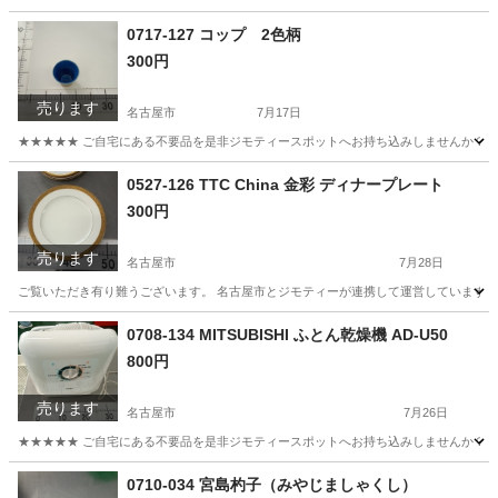
愛知
名古屋市
文芸
リユース
0717-127 コップ 2色柄
300円
売ります
名古屋市
7月17日
★★★★★ ご自宅にある不要品を是非ジモティースポットへお持ち込みしませんか？ 家
愛知
名古屋市
食器
現地
0527-126 TTC China 金彩 ディナープレート
300円
売ります
名古屋市
7月28日
ご覧いただき有り難うございます。 名古屋市とジモティーが連携して運営しています。 
愛知
名古屋市
食器
リユース
0708-134 MITSUBISHI ふとん乾燥機 AD-U50
800円
売ります
名古屋市
7月26日
★★★★★ ご自宅にある不要品を是非ジモティースポットへお持ち込みしませんか？ 家
愛知
名古屋市
生活家電
現地
0710-034 宮島杓子（みやじましゃくし）