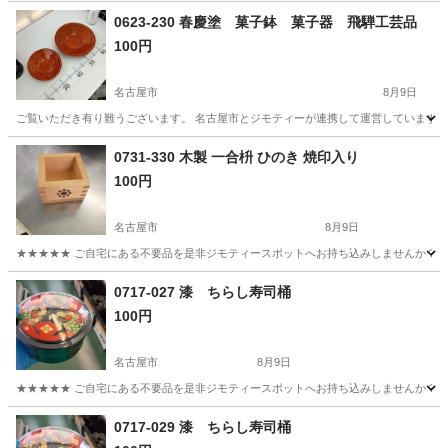
0623-230 春慶塗 菓子鉢 菓子器 飛騨工芸品
100円
名古屋市
8月9日
ご覧いただき有り難うございます。 名古屋市とジモティーが連携して運営しています。 
愛知
名古屋市
食器
菓子
0731-330 木製 一合枡 ひのき 焼印入り
100円
名古屋市
8月9日
★★★★★ ご自宅にある不要品を是非ジモティースポットへお持ち込みしませんか？ 家
愛知
名古屋市
食器
焼印
0717-027 漆 ちらし寿司桶
100円
名古屋市
8月9日
★★★★★ ご自宅にある不要品を是非ジモティースポットへお持ち込みしませんか？ 家
愛知
名古屋市
調理器具
現地
0717-029 漆 ちらし寿司桶