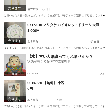
売ります
名古屋市
7月9日
ご覧いただき有り難うございます。 名古屋市とジモティーが連携して運営しています。 
愛知
名古屋市
小物
リユース
0712-015 ノリタケ バイオレットドリーム 大皿
1,000円
売ります
名古屋市
7月28日
★★★★★ ご自宅にある不要品を是非ジモティースポットへお持ち込みしませんか？ 家
愛知
名古屋市
食器
バイオレット
【求】古い人形譲ってくれませんか？
状態が悪くてもOK🙆‍♀️査定0円‼️
COYASH
Ad
0610-235 【無料】 小説
0円
売ります
名古屋市
6月19日
ご覧いただき有り難うございます。 名古屋市とジモティーが連携して運営しています。 