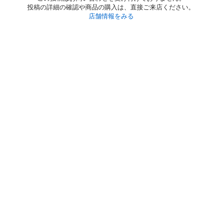
投稿の詳細の確認や商品の購入は、直接ご来店ください。
店舗情報をみる
初めての方へ
利用規約
プライバシーポリシー
プライバシー・ステートメント
健全化に資する運用方針
お問い合わせ
運営会社
サイトマップ
ご利用ガイド
フリーワードで探す
PC版で表示
都道府県選択
特定商取引法の表示
利用者情報の外部送信について
© 2011-
2026
Jmty, Inc.