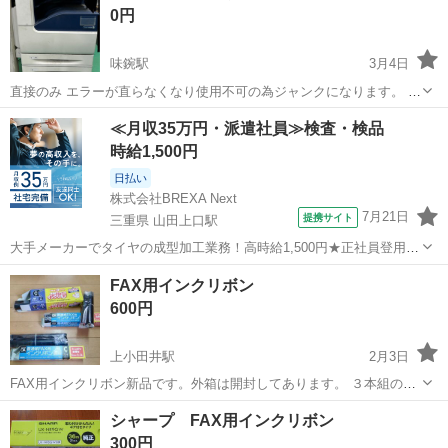
0円
味鋺駅
3月4日
直接のみ エラーが直らなくなり使用不可の為ジャンクになります。 わ
かる方のみご連絡頂きますようお願いいたします。
愛知
春日井市
味鋺駅
電話、ＦＡＸ
コピー機
≪月収35万円・派遣社員≫検査・検品
時給1,500円
日払い
株式会社BREXA Next
7月21日
提携サイト
三重県 山田上口駅
大手メーカーでタイヤの成型加工業務！高時給1,500円★正社員登用制
度あり！ワンルーム寮完備！マイカー通勤OK！無料駐車場あり！《三
三重
伊勢市
山田上口駅
その他
FAX用インクリボン
重県伊勢市》 人気の工場のお仕事 ◇タイヤの製造◇ トラック・バ
600円
ス・RV車用を中心とした...
上小田井駅
2月3日
FAX用インクリボン新品です。外箱は開封してあります。 ３本組の1
本は使用してあるので合計４本です。 適用機種の表記は数年前になる
愛知
北名古屋市
上小田井駅
電話、ＦＡＸ
FAX
シャープ FAX用インクリボン
ので形状が合えばその他にも適用できる機種が増えてると思います。
300円