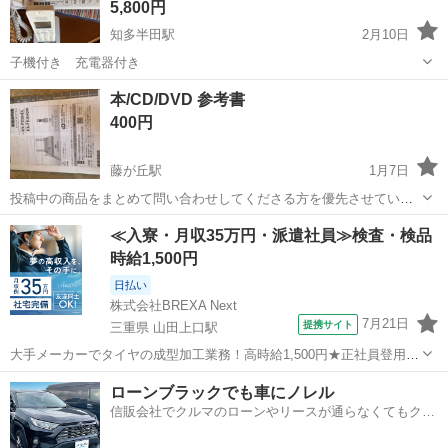
5,800円
知多半田駅
2月10日
子機付き 充電器付き
愛知
半田市
知多半田駅
電話、ＦＡＸ
充電器
本/CD/DVD 参考書
400円
藤が丘駅
1月7日
投稿中の商品をまとめて問い合わせしてくださる方を優先させていた
だきます。 冷蔵庫 洗濯機 エアコン FAX
愛知
名古屋市
藤が丘駅
電話、ＦＡＸ
DVD
≪入寮・月収35万円・派遣社員≫検査・検品
時給1,500円
日払い
株式会社BREXA Next
7月21日
提携サイト
三重県 山田上口駅
大手メーカーでタイヤの成型加工業務！高時給1,500円★正社員登用制
度あり！ワンルーム寮完備！マイカー通勤OK！無料駐車場あり！《三
三重
伊勢市
山田上口駅
その他
ローンブラックでも車にノレル
重県伊勢市》 人気の工場のお仕事 ◇タイヤの製造◇ トラック・バ
信販会社でクルマのローンやリースが通らなくてもクル
ス・RV車用を中心とした...
マをご利用いただけるサービスがあります！