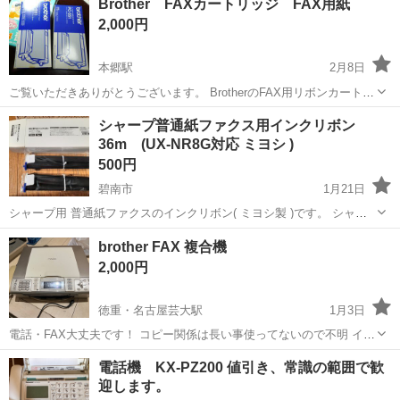
Brother FAXカートリッジ FAX用紙
3\22値下げしました。
2,000円
本郷駅
2月8日
ご覧いただきありがとうございます。 BrotherのFAX用リボンカートリ
ッジ 2本 FAX用紙です。 FAXを使わなくなったので、どなたかお使
愛知
名古屋市
本郷駅
電話、ＦＡＸ
FAX
シャープ普通紙ファクス用インクリボン
いいただける方に。 対応機種はたくさんあるので、該当される方はた
36m (UX-NR8G対応 ミヨシ )
くさんいると...
500円
碧南市
1月21日
シャープ用 普通紙ファクスのインクリボン( ミヨシ製 )です。 シャー
プ純正品番 UX-NR8G (1本入り) / UX-NR8GW(2本入り) の交換
愛知
碧南市
電話、ＦＡＸ
シャープ
brother FAX 複合機
用で、36mなので純正より２割お得です。 現在使用中のフ...
2,000円
徳重・名古屋芸大駅
1月3日
電話・FAX大丈夫です！ コピー関係は長い事使ってないので不明 イン
クは量販店でまだ買えます だいぶ古い機種のため、廃番間近かと（４
愛知
北名古屋市
徳重・名古屋芸大駅
電話、ＦＡＸ
電話機 KX-PZ200 値引き、常識の範囲で歓
色セットで約５千円くらい） インク継ぎ足しや社外品は認識しないの
迎します。
FAX
で，純正インク必須です...