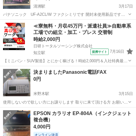
清洲駅
3月17日
パナソニック UF-A2CL/W ファクシミリです 開封未使用新品です。
機種名: パナファクス UF-A2CL/W 特徴: 普通紙対応、2色バックライ
愛知
清須市
清洲駅
電話、ＦＡＸ
パナソニック
≪寮無料・月収45万円・派遣社員≫自動車系
ト、コードレス子機つき 機能: ファクス、コピー、ナンバー・ディス
工場での組立・加工・プレス 交替制
プレ...
時給2,000円
日研トータルソーシング株式会社
7月16日
提携サイト
知立駅
【ミニバン・SUV製造】とにかく稼げる！時給2,000円＆入社特典最大
20万円支給！／寮費無料＆生活備品付き／土日休み／未経験OK＆研修
愛知
刈谷市
知立駅
その他
決まりましたPanasonic電話FAX
あり◎ ミニバン・SUV製造 トヨタ車体各工場でのミニバン・SUV新
0円
車製造に関わる諸作...
米野木駅
3月15日
使用しないので欲しい方にお譲りします 取りに来て頂ける方 お願いし
ます
愛知
みよし市
米野木駅
電話、ＦＡＸ
FAX
EPSON カラリオ EP-804A（インクジェット
複合機）
4,000円
オンライン決済