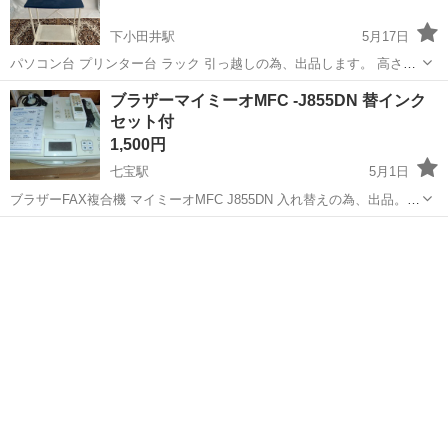
下小田井駅
5月17日
パソコン台 プリンター台 ラック 引っ越しの為、出品します。 高さ
(約)119cm 幅(約)60cm 奥(約)40cm 中古品 傷や汚れあり 傷、汚れ、
愛知
名古屋市
下小田井駅
電話、ＦＡＸ
ラック
ブラザーマイミーオMFC -J855DN 替インク
絵描きなどあります。 ご了承の上、ご連絡よろしくお願い致しま
セット付
す。...
1,500円
七宝駅
5月1日
ブラザーFAX複合機 マイミーオMFC J855DN 入れ替えの為、出品。
インク詰まり有り。 印刷が綺麗にできません。 ヘッドクリーニング必
愛知
あま市
七宝駅
電話、ＦＡＸ
ブラザー
要です。 ブラザー純正詰め替えインクセット(古いので使えるかわかり
ません) ...