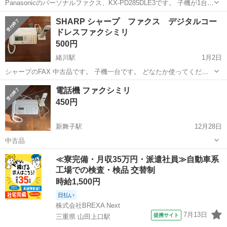
Panasonicのパーソナルファクス、KX-PD285DLE3です。 子機が1台付
属しており、取扱説明書も同梱されています。 【ブランド】
愛知
豊田市
豊田市駅
電話、ＦＡＸ
電話帳
SHARP シャープ ファクス デジタルコー
Panasonic 【モデル名】おたっくす KX-PD285DLE3 【カラー】ホ...
ドレスファクシミリ
500円
緒川駅
1月2日
シャープのFAX 中古品です。 子機一台です。 どなたか使ってくださ
る方、よろしくお願いします。
愛知
知多郡
緒川駅
電話、ＦＡＸ
シャープ
電話機 ファクシミリ
450円
新舞子駅
12月28日
中古品
愛知
知多市
新舞子駅
電話、ＦＡＸ
≪寮完備・月収35万円・派遣社員≫自動車系
工場での検査・検品 交替制
時給1,500円
日払い
株式会社BREXA Next
7月13日
提携サイト
三重県 山田上口駅