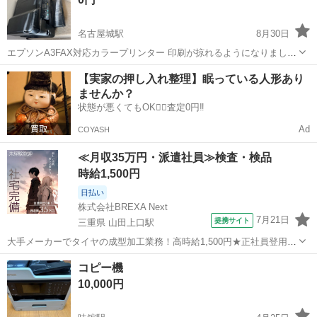
名古屋城駅
8月30日
エプソンA3FAX対応カラープリンター 印刷が掠れるようになりまし
た。 他は問題なく使えますが、ノークレームノーリターンでお願い致
愛知
名古屋市
名古屋城駅
電話、ＦＡＸ
エプソン
【実家の押し入れ整理】眠っている人形あり
します。
ませんか？
状態が悪くてもOK🙆‍♀️査定0円‼️
Ad
COYASH
≪月収35万円・派遣社員≫検査・検品
時給1,500円
日払い
株式会社BREXA Next
7月21日
提携サイト
三重県 山田上口駅
大手メーカーでタイヤの成型加工業務！高時給1,500円★正社員登用制
度あり！ワンルーム寮完備！マイカー通勤OK！無料駐車場あり！《三
三重
伊勢市
山田上口駅
その他
コピー機
重県伊勢市》 人気の工場のお仕事 ◇タイヤの製造◇ トラック・バ
10,000円
ス・RV車用を中心とした...