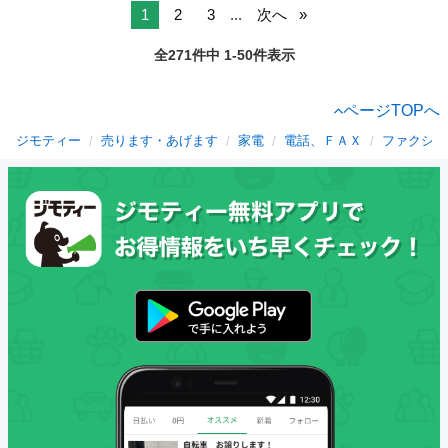
1
2
3
...
次へ
全271件中 1-50件表示
ページTOPへ
ジモティー
売ります・あげます
家電
電話、ＦＡＸ
ファクシミ