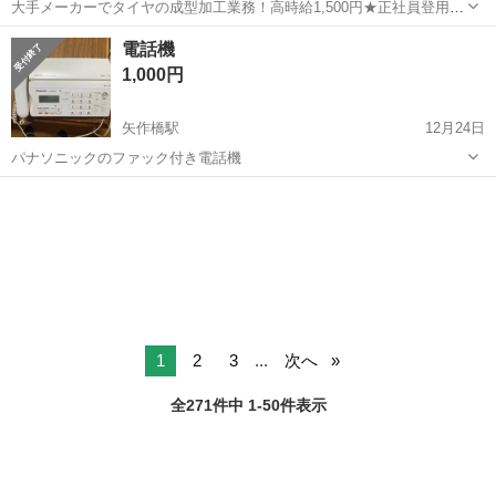
大手メーカーでタイヤの成型加工業務！高時給1,500円★正社員登用制
度あり！ワンルーム寮完備！マイカー通勤OK！無料駐車場あり！《三
三重
伊勢市
山田上口駅
その他
電話機
重県伊勢市》 人気の工場のお仕事 ◇タイヤの製造◇ トラック・バ
1,000円
ス・RV車用を中心とした...
矢作橋駅
12月24日
パナソニックのファック付き電話機
愛知
岡崎市
矢作橋駅
電話、ＦＡＸ
パナソニック
1
2
3
...
次へ
全271件中 1-50件表示