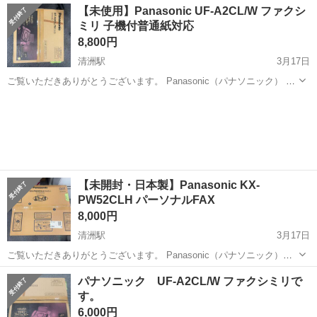
愛知
海部郡
甚目寺駅
電話、ＦＡＸ
大治町
【未使用】Panasonic UF-A2CL/W ファクシ
を 希望しております。
ミリ 子機付普通紙対応
8,800円
清洲駅
3月17日
ご覧いただきありがとうございます。 Panasonic（パナソニック） フ
ァクシミリ UF-A2CL/W（パールホワイト） の出品です。 ⸻ 【状
愛知
清須市
清洲駅
電話、ＦＡＸ
Panasonic
態】 ・未使用品（長期保管品） ・外箱開封済みですが、...
【未開封・日本製】Panasonic KX-
PW52CLH パーソナルFAX
8,000円
清洲駅
3月17日
ご覧いただきありがとうございます。 Panasonic（パナソニック）の
人気パーソナルFAX **KX-PW52CLH（パールグレー）**になります。
愛知
清須市
清洲駅
電話、ＦＡＸ
FAX
パナソニック UF-A2CL/W ファクシミリで
【状態】 ・未開封・未使用品 ・外箱に保管に伴うスレ・...
す。
6,000円