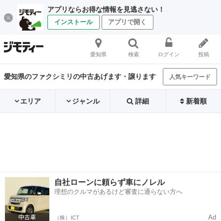
アプリならお得な情報を見逃さない！
インストール
アプリで開く
愛知県
検索
ログイン
投稿
愛知県のファクシミリの中古あげます・譲ります
人気キーワード
エリア
ジャンル
詳細
新着順
自社ローンに頼らず車にノレル
理想のクルマがあるけど審査に通らない方へ
Ad
（株）ICT