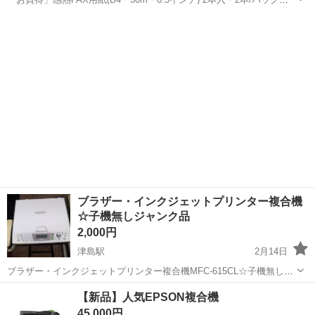
ST138B43 「お買得」感熱FAX用紙(B4・30m・0.5インチ) 2本入 各社
愛知
半田市
住吉町駅
電話、ＦＡＸ
FAX
対応ファクシミリロール紙
ブラザー・インクジェットプリンター複合機
☆子機無しジャンク品
2,000円
津島駅
2月14日
ブラザー・インクジェットプリンター複合機MFC-615CL☆子機無しジ
ャンク品です。通電確認済みです。子機は、有りません。インクも有
愛知
津島市
津島駅
電話、ＦＡＸ
ブラザー
【新品】人気EPSON複合機
りません。電話としては、使用できます。現状渡しとなります。ノー
45,000円
クレームノーリターンでお願い致...