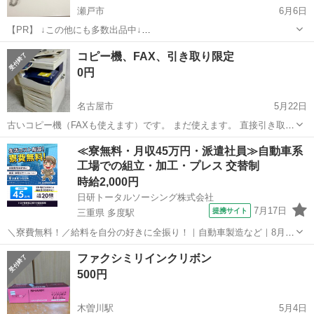
瀬戸市
6月6日
【PR】 ↓この他にも多数出品中↓
https://jmty.jp/profiles/567e96f6bc36168570009068 ■重要 「掲載され
愛知
瀬戸市
電話、ＦＡＸ
Panasonic
コピー機、FAX、引き取り限定
ている品物について、まだ取引は可能でしょうか？」など定型文...
0円
名古屋市
5月22日
古いコピー機（FAXも使えます）です。 まだ使えます。 直接引き取り
限定です。
愛知
名古屋市
電話、ＦＡＸ
コピー機
≪寮無料・月収45万円・派遣社員≫自動車系
工場での組立・加工・プレス 交替制
時給2,000円
日研トータルソーシング株式会社
7月17日
提携サイト
三重県 多度駅
＼寮費無料！／給料を自分の好きに全振り！｜自動車製造など｜8月入
社特典最大20万円！｜入社から半年後には時給2,050円！さらに長く働
三重
いなべ市
多度駅
その他
ファクシミリインクリボン
くほど時給UP☆ トヨタ車の製造（組立・加工など） トヨタ車体各工
500円
場でのミニバン・SUV...
木曽川駅
5月4日