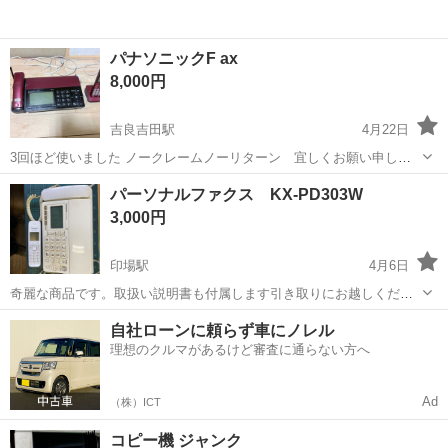
パナソニックF ax
8,000円
吉良吉田駅
4月22日
3回ほど使いました ノークレームノーリターン 宜しくお願い申し上
げます。
愛知
西尾市
吉良吉田駅
電話、ＦＡＸ
パナソニック
パーソナルファクス KX-PD303W
3,000円
印場駅
4月6日
奇麗な商品です。取扱い説明書も付属します引き取りにお越しくださ
い。
愛知
尾張旭市
印場駅
電話、ＦＡＸ
商品
自社ローンに頼らず車にノレル
理想のクルマがあるけど審査に通らない方へ
Ad
（株）ICT
コピー機 ジャンク