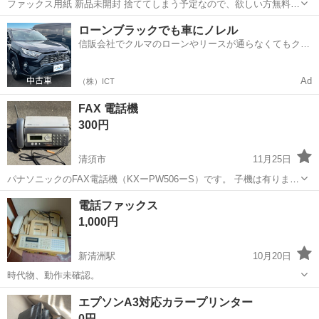
ファックス用紙 新品未開封 捨ててしまう予定なので、欲しい方無料で
も大丈夫です。
愛知
名古屋市
新瑞橋駅
電話、ＦＡＸ
用紙
ローンブラックでも車にノレル
信販会社でクルマのローンやリースが通らなくてもクル
マをご利用いただけるサービスがあります！
Ad
（株）ICT
FAX 電話機
300円
清須市
11月25日
パナソニックのFAX電話機（KXーPW506ーS）です。 子機は有りませ
ん。 電源コードが切れて繋いであります。 動作未確認です。 場所は
愛知
清須市
電話、ＦＡＸ
FAX
電話ファックス
中村区内のドラックストア駐車場になります。 どうぞよろしくお願い
1,000円
します。
新清洲駅
10月20日
時代物、動作未確認。
愛知
清須市
新清洲駅
電話、ＦＡＸ
エプソンA3対応カラープリンター
0円