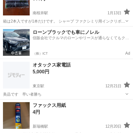
南桜井駅
1月13日
箱は2本入ですが1本だけです。 シャープ ファクシミリ用インクリボン
UX-NR9G
愛知
西尾市
南桜井駅
電話、ＦＡＸ
シャープ
ローンブラックでも車にノレル
信販会社でクルマのローンやリースが通らなくてもクル
マをご利用いただけるサービスがあります！
Ad
（株）ICT
オタックス家電話
5,000円
東京駅
12月21日
美品です 早い者勝ち
愛知
名古屋市
東京駅
電話、ＦＡＸ
ファックス用紙
4円
新瑞橋駅
12月20日