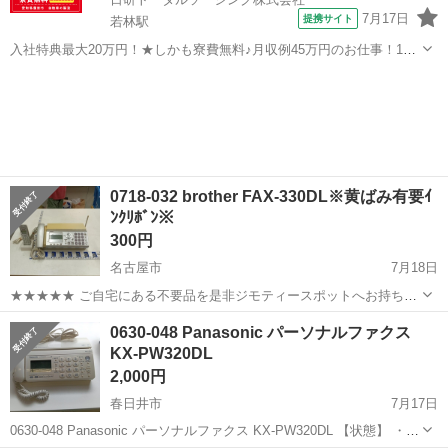
7月17日
提携サイト
若林駅
入社特典最大20万円！★しかも寮費無料♪月収例45万円のお仕事！1年
目で年収560万円も可能！あなたの手で自動車をつくりませんか？ お
愛知
豊田市
若林駅
その他
仕事について トヨタ車体各工場でのミニバン・SUV新車製造に関わる
諸作業。 【プレス】巨...
0718-032 brother FAX-330DL※黄ばみ有要ｲ
ﾝｸﾘﾎﾞﾝ※
300円
名古屋市
7月18日
★★★★★ ご自宅にある不要品を是非ジモティースポットへお持ち込
みしませんか？ 家電、趣味・スポーツ・レジャー用品、こども用品、
愛知
名古屋市
電話、ＦＡＸ
brother
0630-048 Panasonic パーソナルファクス
衣料服飾品、生活雑貨、家具、本、CD・DVDなどが無料でまとめて持
KX-PW320DL
ち込めます！ ※詳細はこ...
2,000円
春日井市
7月17日
0630-048 Panasonic パーソナルファクス KX-PW320DL 【状態】 ・使