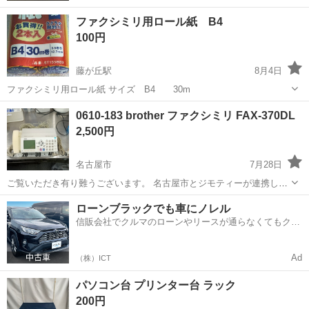
ファクシミリ用ロール紙 B4
100円
藤が丘駅
8月4日
ファクシミリ用ロール紙 サイズ B4 30m
愛知
名古屋市
藤が丘駅
電話、ＦＡＸ
0610-183 brother ファクシミリ FAX-370DL
2,500円
名古屋市
7月28日
ご覧いただき有り難うございます。 名古屋市とジモティーが連携して
運営しています。 粗⼤ごみ等の減量を⽬的にまだ使えるものをリユー
愛知
名古屋市
電話、ＦＡＸ
リユース
ローンブラックでも車にノレル
スしています。 ★★★★★ ご自宅にある不要品を是非ジモティースポ
信販会社でクルマのローンやリースが通らなくてもクル
ットへお持...
マをご利用いただけるサービスがあります！
Ad
（株）ICT
パソコン台 プリンター台 ラック
200円