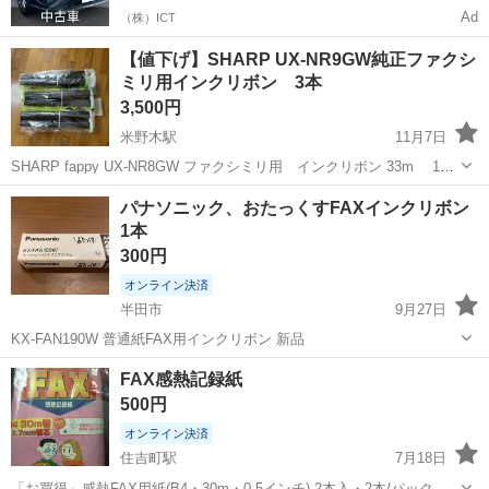
Ad
（株）ICT
【値下げ】SHARP UX-NR9GW純正ファクシ
ミリ用インクリボン 3本
3,500円
米野木駅
11月7日
SHARP fappy UX-NR8GW ファクシミリ用 インクリボン 33m 1箱
2本入り、4本のうち1本使用したので、 残り3本の出品です。包装未開
愛知
みよし市
米野木駅
電話、ＦＡＸ
SHARP
パナソニック、おたっくすFAXインクリボン
封。 箱もつけます。 取り付けカンタン！ギヤ付きタイプ。 純正...
1本
300円
オンライン決済
半田市
9月27日
KX-FAN190W 普通紙FAX用インクリボン 新品
愛知
半田市
電話、ＦＡＸ
FAX
FAX感熱記録紙
500円
オンライン決済
住吉町駅
7月18日
「お買得」感熱FAX用紙(B4・30m・0.5インチ) 2本入・2本/パック