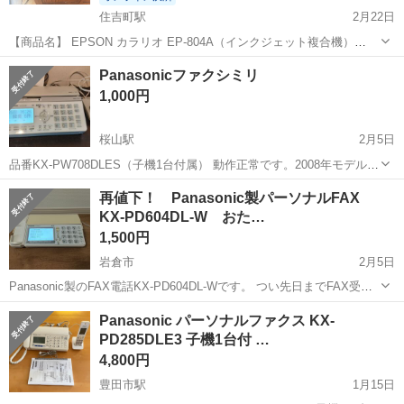
住吉町駅
2月22日
【商品名】 EPSON カラリオ EP-804A（インクジェット複合機）
【メーカー】 EPSON（エプソン） 【型番】 EP-804A 【状態】 ・現
愛知
半田市
住吉町駅
電話、ＦＡＸ
EPSON
Panasonicファクシミリ
在も動作します。 ・中古品のため、使用に伴うスレや汚れがありま
1,000円
す。...
桜山駅
2月5日
品番KX-PW708DLES（子機1台付属） 動作正常です。2008年モデル。
取扱説明書あり。
愛知
名古屋市
桜山駅
電話、ＦＡＸ
Panasonic
再値下！ Panasonic製パーソナルFAX
KX-PD604DL-W おた…
1,500円
岩倉市
2月5日
Panasonic製のFAX電話KX-PD604DL-Wです。 つい先日までFAX受信
用に使用していました。 「見てからFAX」機能があるため、ペーパー
愛知
岩倉市
電話、ＦＡＸ
FAX
Panasonic パーソナルファクス KX-
レスとなり便利です。 「商品」 ・メーカ：パナソニ...
PD285DLE3 子機1台付 …
4,800円
豊田市駅
1月15日