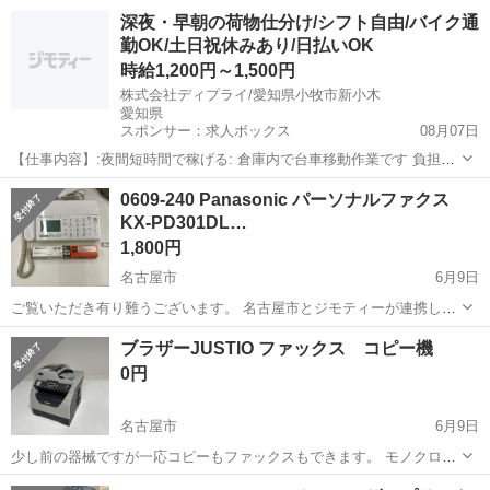
用に伴う多少のスレ、キズ、落としきれない汚れなどございます ・詳
愛知
春日井市
電話、ＦＡＸ
現地
深夜・早朝の荷物仕分け/シフト自由/バイク通
細は現地でご確認ください ・お値引きは出来かねます...
勤OK/土日祝休みあり/日払いOK
時給1,200円～1,500円
株式会社ディプライ/愛知県小牧市新小木
愛知県
スポンサー：求人ボックス
08月07日
【仕事内容】:夜間短時間で稼げる: 倉庫内で台車移動作業です 負担少
なく安心して働けます! <こんな方におすすめ> ⏩夜間時間を活用した
アルバイト・パート
0609-240 Panasonic パーソナルファクス
い方 ⏩モクモク作業が好きな方 ⏩副業と両立したい方 <お仕事の魅力
KX-PD301DL…
> 深夜時給1500円で稼...
1,800円
名古屋市
6月9日
ご覧いただき有り難うございます。 名古屋市とジモティーが連携して
運営しています。 粗⼤ごみ等の減量を⽬的にまだ使えるものをリユー
愛知
名古屋市
電話、ＦＡＸ
リユース
ブラザーJUSTIO ファックス コピー機
スしています。 ★★★★★ ご自宅にある不要品を是非ジモティースポ
0円
ットへお持ち込...
名古屋市
6月9日
少し前の器械ですが一応コピーもファックスもできます。 モノクロで
す。
愛知
名古屋市
電話、ＦＡＸ