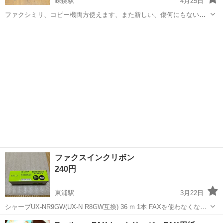
味鋺駅
4月25日
ファクシミリ、コピー機両方使えます、また新しい、傷何にもない、
インク一つだけ無かった、買って入れたら使えます
愛知
春日井市
味鋺駅
電話、ＦＡＸ
コピー機
ファクスインクリボン
240円
東浦駅
3月22日
シャープUX-NR9GW(UX-N R8GW互換) 36 m 1本 FAXを使わなくなっ
たので出品します。 格安でいかがでしょうか？ 手渡しでお願いします
愛知
知多郡
東浦駅
電話、ＦＡＸ
FAX