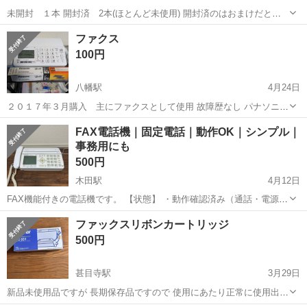
未開封 １本 開封済 2本(ほとんど未使用) 開封済のはおまけだと思
ってください。 長期保管品です。 ご理解いただける方、ご検討くださ
愛知
一宮市
木曽川駅
電話、ＦＡＸ
ファクス
い。 受け渡しはAPITA木曽川 早く対応していただける方を優先致しま
100円
す
八幡駅
4月24日
２０１７年３月購入 主にファクスとして使用 故障歴なし パナソニッ
ク KX-PZ200-W 未使用インクリボン１本も含めてお譲りします。
愛知
豊川市
八幡駅
電話、ＦＡＸ
パナソニック
FAX電話機｜固定電話｜動作OK｜シンプル｜
事務用にも
500円
木田駅
4月12日
FAX機能付きの電話機です。 【状態】 ・動作確認済み（通話・電源
OK） ・中古のため使用感あり 【特徴】 ・FAX送受信対応 ・シンプル
愛知
あま市
木田駅
電話、ＦＡＸ
FAX
ファックスリボンカートリッジ
操作で使いやすいタイプ 【補足】 ・インクやロール紙などは消耗品の
500円
ため必要に応じ...
甚目寺駅
3月29日
新品未使用品ですが 長期保存品ですので 使用にあたり正常に使用出来
るかは...? 受け渡し場所は 海部郡大治町の TSUTAYA大治店の駐車場