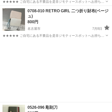
★★★★★ ご自宅にある不要品を是非ジモティースポットへお持ち込
みしませんか？ 家電、趣味・スポーツ・レジャー用品、こども用品、
愛知
名古屋市
小物
グラデーション
0708-010 RETRO GIRL 二つ折り財布(ベージ
衣料服飾品、生活雑貨、家具、本、CD・DVDなどが無料でまとめて持
ュ)
ち込めます！ ※詳細はこ...
800円
名古屋市
7月8日
★★★★★ ご自宅にある不要品を是非ジモティースポットへお持ち込
みしませんか？ 家電、趣味・スポーツ・レジャー用品、こども用品、
愛知
名古屋市
小物
現地
衣料服飾品、生活雑貨、家具、本、CD・DVDなどが無料でまとめて持
ち込めます！ ※詳細はこ...
0526-096 彫刻刀