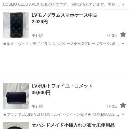
COSMO-CLUB APEX 写真が全てです。 ⭐︎箱は汚れています。中身は
綺麗です。ご理解のある方。神経質な方はご遠慮下さい。 ※月曜から
愛知
名古屋市
平針駅
小物
CLUB
LVモノグラムスマホケース中古
土曜日の10時〜16時
2,020円
平針駅
7月3日
★ルイ・ヴィトンモノグラムスマホケース/PVC/グレーブラック/総柄/
ユニセックス★ ☆IPHON X&XS ・カラー…ブラック/グレー ・素材…
愛知
名古屋市
平針駅
小物
ヴィトン
PVC ・製産国…スペイン ・状態…商品は中古品の為、使用感あり、キ
ズ、ス...
LVポルトフォイユ・コメット
36,900円
平針駅
7月3日
★ブランドLOUIS VUITTON / ルイ・ヴィトン美品★ 型番:M68582 商
品名:ポルトフォイユ・コメット 素材:トリヨンレザー カラー:紺 サイ
愛知
名古屋市
平針駅
小物
コメット
☆ハンドメイド小銭入れ財布☆未使用品
ズ:幅：約20cm 高さ：約11.5cm マチ：約3cm 仕様:開閉...