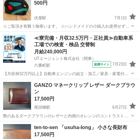
500円
伏屋駅
7月1日
☆ご覧頂き有難う御座います。 ☆ハンドメイドの小銭入れ使用せずに
保管していた物になり、印鑑やリップ入れにも使えます。 ☆ノークレ
愛知
名古屋市
伏屋駅
小物
ハンドメイド
≪寮完備・月収32.5万円・正社員≫自動車系
ーム、ノーリターン、ノーキャンセルです。 ☆ローソン中川助光3丁
工場での検査・検品 交替制
目店まで来て頂ける方 ☆...
月給240,000円
UTエージェント株式会社（関東）
7月23日
提携サイト
六番町駅
【月収例32万円以上】自動車エンジンの組立・加工／家具・家電付き
の社宅完備★／年間休日126日／未経験から高収入を目指せる！
愛知
名古屋市
六番町駅
その他
GANZO マネークリップ レザー ダークブラウ
《Javz1C》 詳細情報 ＜自動車エンジンの組立・加工＞ 電気自動車用
ン
発電エンジンなどを作ってい...
17,500円
尾頭橋駅
6月27日
艶のあるダークブラウンのレザーと内側のオレンジのコントラストが
特徴的な、カードスロットを備えたGANZO製マネークリップです。 -
愛知
名古屋市
尾頭橋駅
小物
GANZO
ten-to-sen 「usuha-long」 小さな長財布
ブランド: GANZO - 素材: レザー - カラー: ダークブラウン - 内装カラ
17,500円
ー:...