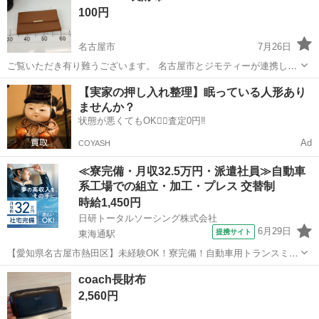
100円
名古屋市
7月26日
ご覧いただき有り難うございます。 名古屋市とジモティーが連携して
運営しています。 粗⼤ごみ等の減量を⽬的にまだ使えるものをリユー
愛知
名古屋市
小物
リユース
【実家の押し入れ整理】眠っている人形あり
スしています。 ★★★★★ ご自宅にある不要品を是非ジモティースポ
ませんか？
ットへお持...
状態が悪くてもOK🙆‍♀️査定0円‼️
Ad
COYASH
≪寮完備・月収32.5万円・派遣社員≫自動車
系工場での組立・加工・プレス 交替制
時給1,450円
日研トータルソーシング株式会社
6月29日
提携サイト
東海通駅
【愛知県名古屋市熱田区】未経験OK！寮完備！自動車用トランスミッ
ションの組立・加工《お仕事No.7A040》 お仕事について 自動車用ト
愛知
名古屋市
東海通駅
その他
coach長財布
ランスミッションの製造に関する組立・加工業務。 ※業務の変更、就
2,560円
業場所の変更の範囲、...