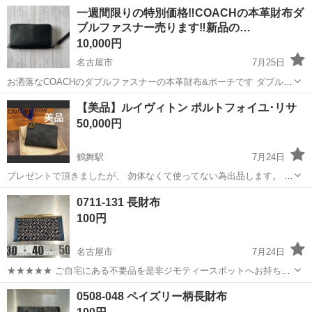
＊横約12㎝✖️縦約10.5㎝ ＊黒生地に白の青海波柄 ☆プレゼントに頂き
愛知
名古屋市
伏屋駅
小物
和柄
一週間限りの特別価格‼️COACHの本革財布ダ
使用しないまま自宅保管品です、気になる方や神経質な方はご遠慮下
ブルファスナー売ります‼️新品の…
さい。 ☆ノー...
10,000円
名古屋市
7月25日
お洒落なCOACHのダブルファスナーの本革財布&ポーチです ダブルフ
ァスナーなになっているので生活費とお小遣いと使い分けれます そし
愛知
名古屋市
小物
本革
【美品】ルイヴィトン ポルトフォイユ･リサ
てiPhoneやスマートホンを収納出来ます 縦12㌢×横21㌢×巾4㌢で 財布
50,000円
として...
鶴舞駅
7月24日
プレゼントで頂きましたが、 勿体なくて使ってない為出品します。 箱
や袋はありません。財布のみです。 TWICEのミナが好きでイニシャル
愛知
名古屋市
鶴舞駅
小物
リサ
0711-131 長財布
刻印が ついています。ご確認ください。 お値下交渉可能です。 定価
100円
￥102,300 9 ...
名古屋市
7月24日
★★★★★ ご自宅にある不要品を是非ジモティースポットへお持ち込
みしませんか？ 家電、趣味・スポーツ・レジャー用品、こども用品、
愛知
名古屋市
小物
現地
0508-048 ペイズリー柄長財布
衣料服飾品、生活雑貨、家具、本、CD・DVDなどが無料でまとめて持