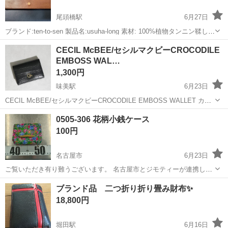
尾頭橋駅
6月27日
ブランド:ten-to-sen 製品名:usuha-long 素材: 100%植物タンニン鞣しイ
タリアンレザー 色:チョコ 小さな長財布を目指しており、 全長
愛知
名古屋市
尾頭橋駅
小物
CECIL McBEE/セシルマクビーCROCODILE
16.3cm、中身を入れての厚み1.5となっております。 数回使...
EMBOSS WAL…
1,300円
味美駅
6月23日
CECIL McBEE/セシルマクビーCROCODILE EMBOSS WALLET カー
ドケース 箱あり
愛知
名古屋市
味美駅
小物
カードケース
0505-306 花柄小銭ケース
100円
名古屋市
6月23日
ご覧いただき有り難うございます。 名古屋市とジモティーが連携して
運営しています。 粗⼤ごみ等の減量を⽬的にまだ使えるものをリユー
愛知
名古屋市
小物
リユース
ブランド品 二つ折り折り畳み財布✨
スしています。 ★★★★★ ご自宅にある不要品を是非ジモティースポ
18,800円
ットへお持...
堀田駅
6月16日