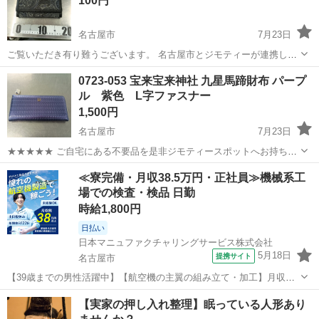
100円
ち込めます！ ※詳細はこ...
名古屋市
7月23日
ご覧いただき有り難うございます。 名古屋市とジモティーが連携して
運営しています。 粗⼤ごみ等の減量を⽬的にまだ使えるものをリユー
愛知
名古屋市
小物
リユース
0723-053 宝来宝来神社 九星馬蹄財布 パープ
スしています。 ★★★★★ ご自宅にある不要品を是非ジモティースポ
ル 紫色 L字ファスナー
ットへお持...
1,500円
名古屋市
7月23日
★★★★★ ご自宅にある不要品を是非ジモティースポットへお持ち込
みしませんか？ 家電、趣味・スポーツ・レジャー用品、こども用品、
愛知
名古屋市
小物
馬蹄
≪寮完備・月収38.5万円・正社員≫機械系工
衣料服飾品、生活雑貨、家具、本、CD・DVDなどが無料でまとめて持
場での検査・検品 日勤
ち込めます！ ※詳細はこ...
時給1,800円
日払い
日本マニュファクチャリングサービス株式会社
5月18日
提携サイト
名古屋市
【39歳までの男性活躍中】【航空機の主翼の組み立て・加工】月収例
38万以上／1DKの社宅完備！ 人気の工場のお仕事/chu250808 民間航
愛知
名古屋市
その他
【実家の押し入れ整理】眠っている人形あり
空機部品の加工、組立をお任せします！ 〈お仕事内容〉 アルミ製及び