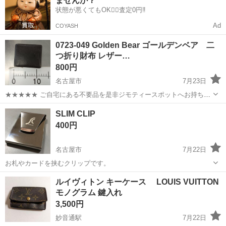
ませんか？
CFRP製（炭...
状態が悪くてもOK🙆‍♀️査定0円‼️
Ad
COYASH
0723-049 Golden Bear ゴールデンベア 二
つ折り財布 レザー…
800円
名古屋市
7月23日
★★★★★ ご自宅にある不要品を是非ジモティースポットへお持ち込
みしませんか？ 家電、趣味・スポーツ・レジャー用品、こども用品、
愛知
名古屋市
小物
ゴールデンベア
SLIM CLIP
衣料服飾品、生活雑貨、家具、本、CD・DVDなどが無料でまとめて持
400円
ち込めます！ ※詳細はこ...
名古屋市
7月22日
お札やカードを挟むクリップです。
愛知
名古屋市
小物
お札
ルイヴィトン キーケース LOUIS VUITTON
モノグラム 鍵入れ
3,500円
妙音通駅
7月22日