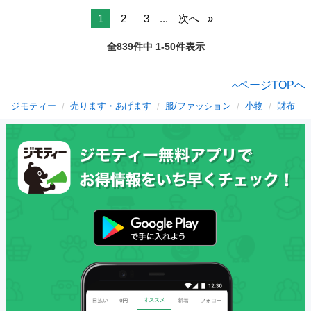
1
2
3
...
次へ
全839件中 1-50件表示
ページTOPへ
ジモティー
売ります・あげます
服/ファッション
小物
財布