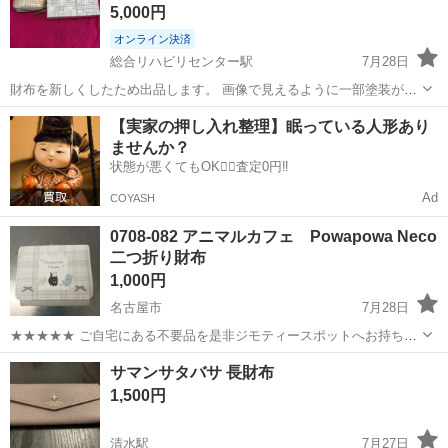
5,000円
オンライン決済
総合リハビリセンター駅
7月28日
財布を新しくしたため出品します。 画像で見えるように一部塗装が剥
がれています。
愛知
名古屋市
総合リハビリセンター駅
小物
【実家の押し入れ整理】眠っている人形あり
ませんか？
状態が悪くてもOK🙆‍♀️査定0円‼️
Ad
COYASH
0708-082 アニマルカフェ Powapowa Neco
二つ折り財布
1,000円
名古屋市
7月28日
★★★★★ ご自宅にある不要品を是非ジモティースポットへお持ち込
みしませんか？ 家電、趣味・スポーツ・レジャー用品、こども用品、
愛知
名古屋市
小物
現地
サマンサタバサ 長財布
衣料服飾品、生活雑貨、家具、本、CD・DVDなどが無料でまとめて持
1,500円
ち込めます！ ※詳細はこ...
清水駅
7月27日