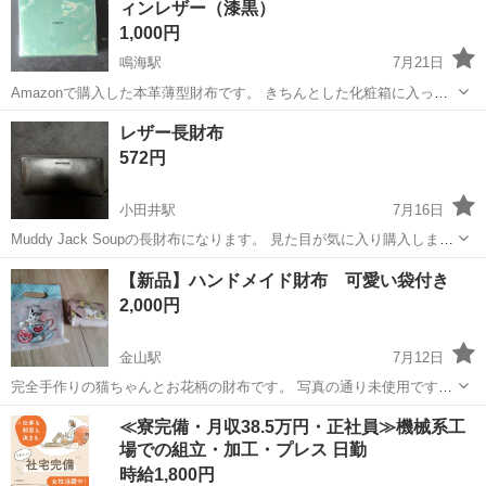
ィンレザー（漆黒）
1,000円
鳴海駅
7月21日
Amazonで購入した本革薄型財布です。 きちんとした化粧箱に入って
います。 ■ 商品詳細 状態：新品未開封 カラー：漆黒 ※詳しくは
愛知
名古屋市
鳴海駅
小物
レザー長財布
Amazonの商品ページをご覧ください。 www.amaz...
572円
小田井駅
7月16日
Muddy Jack Soupの長財布になります。 見た目が気に入り購入しまし
たが、約1ヶ月ほど使用してからは奥にしまってありました。 今後使
愛知
名古屋市
小田井駅
小物
【新品】ハンドメイド財布 可愛い袋付き
用する事もないのでお譲り致します。 箱もそのまま付いております。
2,000円
■サイズ：ヨコ...
金山駅
7月12日
完全手作りの猫ちゃんとお花柄の財布です。 写真の通り未使用です。
可愛い猫ちゃんの袋も付きます
愛知
名古屋市
金山駅
小物
≪寮完備・月収38.5万円・正社員≫機械系工
場での組立・加工・プレス 日勤
時給1,800円