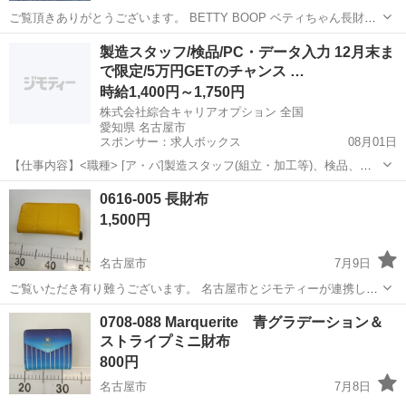
ご覧頂きありがとうございます。 BETTY BOOP ベティちゃん長財布
の新品未使用品になります。 ベティちゃんコレクションしてる品物に
愛知
名古屋市
伏屋駅
小物
ベティちゃん
製造スタッフ/検品/PC・データ入力 12月末ま
なり、細かな傷等気になる方はご遠慮下さい、ノークレーム、ノーリ
で限定/5万円GETのチャンス …
ターン、ノーキャンセル...
時給1,400円～1,750円
株式会社綜合キャリアオプション 全国
愛知県 名古屋市
スポンサー：求人ボックス
08月01日
【仕事内容】<職種> [ア・パ]製造スタッフ(組立・加工等)、検品、デ
ータ入力、タイピング(PC・パソコン・インターネット) <雇用形態>
アルバイト・パート
0616-005 長財布
アルバイト・パート <給与> [ア・パ]時給1,400円～1,750円 交通費:一
1,500円
部支給...
名古屋市
7月9日
ご覧いただき有り難うございます。 名古屋市とジモティーが連携して
運営しています。 粗⼤ごみ等の減量を⽬的にまだ使えるものをリユー
愛知
名古屋市
小物
リユース
0708-088 Marquerite 青グラデーション＆
スしています。 ★★★★★ ご自宅にある不要品を是非ジモティースポ
ストライプミニ財布
ットへお持...
800円
名古屋市
7月8日