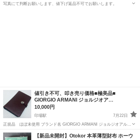
写真にて判断お願いします、値下げ返品不可でお願いします。
愛知
名古屋市
妙音通駅
小物
値引き不可、叩き売り価格■極美品■
GIORGIO ARMANI ジョルジオア…
10,000円
印場駅
7月22日
正規品 ほぼ未使用 ブランド名 GIORGIO ARMANI ジョルジオアルマ
ーニ カラー ブラウン系 素材 レザー サイズ Ｗ 約24.5cm Ｈ 約
愛知
名古屋市
印場駅
小物
ジョルジオアルマーニ
【新品未開封】Otokor 本革薄型財布 ホーウ
16cm Ｄ 約4cm ポケット 外 ファスナーポケット×1 ...