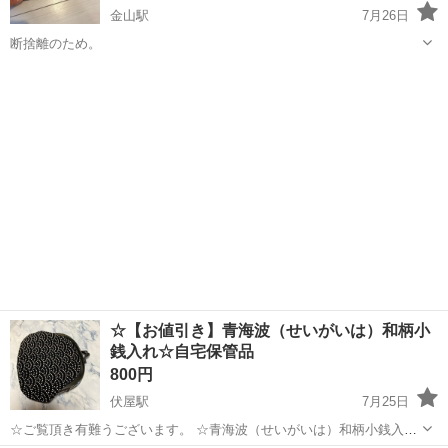
金山駅
7月26日
断捨離のため。
愛知
名古屋市
金山駅
小物
coach
☆【お値引き】青海波（せいがいは）和柄小
銭入れ☆自宅保管品
800円
伏屋駅
7月25日
☆ご覧頂き有難うございます。 ☆青海波（せいがいは）和柄小銭入れ