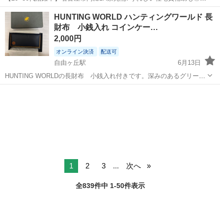
経験でもしっかり稼げる高収入ワーク☆コツモク派におすすめの組立
愛知
名古屋市
六番町駅
その他
HUNTING WORLD ハンティングワールド 長
＆検査☆正社員登用制度あり《Javz1C》 詳細情報 ＜自動車エンジン
財布 小銭入れ コインケー…
の組立・加工＞ 電気...
2,000円
オンライン決済
配送可
自由ヶ丘駅
6月13日
HUNTING WORLDの長財布 小銭入れ付きです。深みのあるグリーン
で、ブランドロゴがアクセントになっています。コンパクトながらも
愛知
名古屋市
自由ヶ丘駅
小物
収納力があり、日常使いに便利です。 【ブランド】HUNTING WORLD
【カテゴリ】...
1
2
3
...
次へ
全839件中 1-50件表示