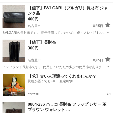
【値下】BVLGARI（ブルガリ）長財布 ジャ
ンク品
400円
名古屋市
8月5日
BVLGARIの長財布です。 長年使用していたため、傷・スレ・汚れなど
かなり使用感があります。 状態は良くありませんので、修理用・リメ
愛知
名古屋市
小物
【値下】長財布
イク用・ブランド小物がお好きな方などにおすすめです。 ※中古品・
300円
ジャンク品になりますの...
名古屋市
8月5日
ノンブランド長財布です。 使用していたため多少の使用感がありま
す。 多少の傷やスレなどありますが、まだまだお使いいただけます。
愛知
名古屋市
小物
【求】古い人形譲ってくれませんか？
カード入れや収納スペースが多数あり、普段使いに便利です。 ブラン
状態が悪くてもOK🙆‍♀️査定0円‼️
ドにこだわらず、シンプルで...
Ad
COYASH
0804-236 ハラコ 長財布 フラップ レザー 革
ブラウン ウォレット …