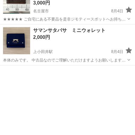
3,000円
名古屋市
8月4日
★★★★★ ご自宅にある不要品を是非ジモティースポットへお持ち込
みしませんか？ 家電、趣味・スポーツ・レジャー用品、こども用品、
愛知
名古屋市
小物
サマンサタバサ ミニウォレット
衣料服飾品、生活雑貨、家具、本、CD・DVDなどが無料でまとめて持
2,000円
ち込めます！ ※詳細はこ...
上小田井駅
8月4日
本体のみです。 中古品なのでご理解いただけますようお願いします。
比較的綺麗だと思います。 配送(着払いのみ)やオンライン決済希望の
愛知
名古屋市
上小田井駅
小物
場合は応相談。 ご不明点ありましたらお気軽にご連絡ください。