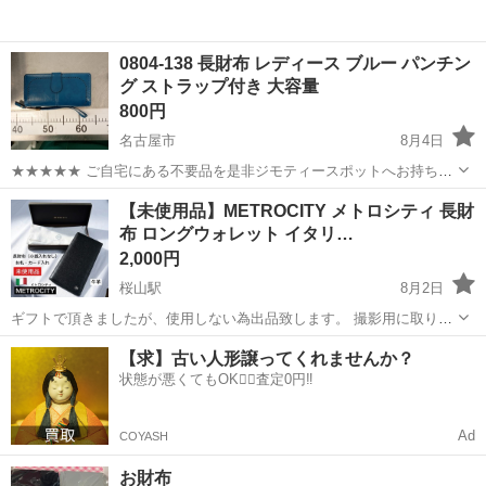
0804-138 長財布 レディース ブルー パンチン
グ ストラップ付き 大容量
800円
名古屋市
8月4日
★★★★★ ご自宅にある不要品を是非ジモティースポットへお持ち込
みしませんか？ 家電、趣味・スポーツ・レジャー用品、こども用品、
愛知
名古屋市
小物
現地
【未使用品】METROCITY メトロシティ 長財
衣料服飾品、生活雑貨、家具、本、CD・DVDなどが無料でまとめて持
布 ロングウォレット イタリ…
ち込めます！ ※詳細はこ...
2,000円
桜山駅
8月2日
ギフトで頂きましたが、使用しない為出品致します。 撮影用に取り出
したのみ。 【商品説明】 イタリアのファッションブランド
愛知
名古屋市
桜山駅
小物
【求】古い人形譲ってくれませんか？
METROCITY（メトロシティ）のメンズ向けブラックレザー長財布長
状態が悪くてもOK🙆‍♀️査定0円‼️
財布（ロングウォレット）です。 ...
Ad
COYASH
お財布