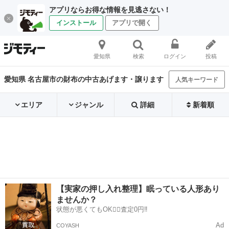
アプリならお得な情報を見逃さない！
インストール
アプリで開く
愛知県
検索
ログイン
投稿
愛知県 名古屋市の財布の中古あげます・譲ります
人気キーワード
エリア
ジャンル
詳細
新着順
【実家の押し入れ整理】眠っている人形あり
ませんか？
状態が悪くてもOK🙆‍♀️査定0円‼️
Ad
COYASH