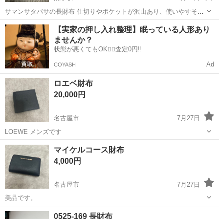
サマンサタバサの長財布 仕切りやポケットが沢山あり、使いやすそう
です。 横19センチ、縦9.5センチ、厚み1〜2.８センチ あまり使用して
愛知
名古屋市
清水駅
小物
サマンサタバサ
【実家の押し入れ整理】眠っている人形あり
おりませんので、全体的に綺麗な状態でございますが、中古品のため
ませんか？
多少の使用感はござい...
状態が悪くてもOK🙆‍♀️査定0円‼️
Ad
COYASH
ロエベ財布
20,000円
名古屋市
7月27日
LOEWE メンズです
愛知
名古屋市
小物
LOEWE
マイケルコース財布
4,000円
名古屋市
7月27日
美品です。
愛知
名古屋市
小物
マイケルコース
0525-169 長財布