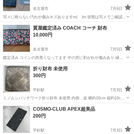
名古屋市
7月6日
写メに映らない汚れや傷みキズありますm(__)m 状態は写メでご確認し
て下さいm(__)m 自宅保管の為、神経質の方は入札をお断りし ます
愛知
名古屋市
小物
くし
質屋鑑定済み COACH コーチ 財布
m(__)m ノークレーム、ノーリターンでお願いしますm(__)m あと、自
10,000円
己紹介も...
名古屋市
7月5日
鑑定済み コインの所黒くなってます 中の所に剥がれや傷みあり 縁の
ゴム？みたいな物が浮いていたのでボンドで付けてます 写真に映らな
愛知
名古屋市
小物
コーチ
折り財布 未使用
い剥がれや傷みもあります 状態は写メでご確認して下さい(>_<) 最後
300円
まで責任持てない方は入...
平針駅
7月3日
ミノムシパッチワーク折り財布 未使用 内側…皮 横約10cm 縦約10cm
なかなか珍しいお品です。 ※未使用品ですが自宅保管の為ご理解のあ
愛知
名古屋市
平針駅
小物
パッチワーク
COSMO-CLUB APEX超美品
る方。 ★月曜日から土曜日の10時～16時
200円
平針駅
7月3日