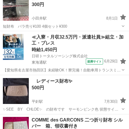
300円
小田井駅
8月1日
短財布 バラ売り¥100 4個セット¥300
愛知
名古屋市
小田井駅
小物
≪入寮・月収32.5万円・派遣社員≫組立・加
工・プレス
時給1,450円
日研トータルソーシング株式会社
6月29日
提携サイト
東海通駅
【愛知県名古屋市熱田区】未経験OK！寮完備！自動車用トランスミッ
ションの組立・加工《お仕事No.7A040》 お仕事について 自動車用ト
愛知
名古屋市
東海通駅
その他
レディース財布✨
ランスミッションの製造に関する組立・加工業務。 ※業務の変更、就
500円
業場所の変更の範囲、...
平針駅
7月30日
✨SEE BY CHLOE✨ の財布です サーモンピンク色 状態サイズ
は画像でご確認お願い致します usedですので 擦れ汚れございます
愛知
名古屋市
平針駅
小物
COMME des GARCONS 二つ折り財布 シル
ご理解のある方でよろしくお願いします ノークレーム...のリターンで
バー 箱、領収書付き
お...