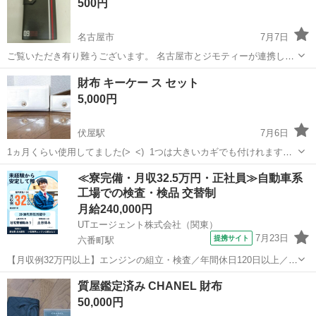
500円
名古屋市
7月7日
ご覧いただき有り難うございます。 名古屋市とジモティーが連携して
運営しています。 粗⼤ごみ等の減量を⽬的にまだ使えるものをリユー
愛知
名古屋市
小物
リユース
財布 キーケー ス セット
スしています。 ★★★★★ ご自宅にある不要品を是非ジモティースポ
5,000円
ットへお持ち込...
伏屋駅
7月6日
1ヵ月くらい使用してました(>_<) 1つは大きいカギでも付けれます
(^_^)v 汚れあり 合計４本のカギを付けれます(^_^)v 財布はあまり使っ
愛知
名古屋市
伏屋駅
小物
カギ
≪寮完備・月収32.5万円・正社員≫自動車系
てません ストーンが取れてる所あり 汚れあり ２つ共、中古品 ...
工場での検査・検品 交替制
月給240,000円
UTエージェント株式会社（関東）
7月23日
提携サイト
六番町駅
【月収例32万円以上】エンジンの組立・検査／年間休日120日以上／未
経験から正社員も目指せる！《JBAO1C》 詳細情報 ＼大手メーカーで
愛知
名古屋市
六番町駅
その他
質屋鑑定済み CHANEL 財布
の小型車用エンジンの組立・加工など♪／ ☆製造経験を生かせます！
50,000円
丁寧な研修と指...