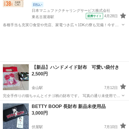
日払い
日本マニュファクチャリングサービス株式会社
4月28日
提携サイト
東名古屋港駅
各種手当も充実◎食堂や売店、家電つき広々1DKの寮も完備！今すぐ
働きたい方、航空機が好きな方大歓迎★駅から職場までは通勤しやす
愛知
名古屋市
東名古屋港駅
その他
い徒歩圏内♪ 人気の工場のお仕事/chu250808 航空機の製造に係る作業
（※ライン作業ではあ...
【新品】ハンドメイド財布 可愛い袋付き
2,500円
金山駅
7月12日
完全手作りの猫ちゃんとイチゴ柄の財布です。 写真の通り未使用で
す。 可愛い猫ちゃんの袋も付きます
愛知
名古屋市
金山駅
小物
BETTY BOOP 長財布 新品未使用品
3,000円
伏屋駅
7月10日