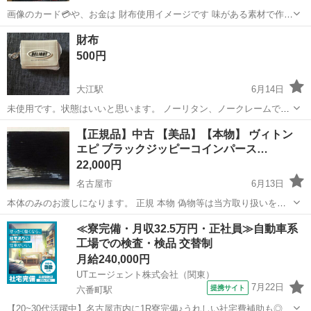
画像のカード💳や、お金は 財布使用イメージです 味がある素材で作ら
れた財布です シンプルなデザインなので使い勝手がいいです 小銭入れ
愛知
名古屋市
堀田駅
小物
ため
財布
もポケット大きく使いやすいです ジーパンポケットにも入りました 便
500円
利なのが片手で持...
大江駅
6月14日
未使用です。状態はいいと思います。 ノーリタン、ノークレームでお
願いいたします。
愛知
名古屋市
大江駅
小物
【正規品】中古 【美品】【本物】 ヴィトン
エピ ブラックジッピーコインパース…
22,000円
名古屋市
6月13日
本体のみのお渡しになります。 正規 本物 偽物等は当方取り扱いをし
ておりません。 小銭入れ？ ★商品名★ジッピーコインパース ★ブラ
愛知
名古屋市
小物
ヴィトン
≪寮完備・月収32.5万円・正社員≫自動車系
ンド★ルイヴィトン ★形状★コインケース ★主素材...
工場での検査・検品 交替制
月給240,000円
UTエージェント株式会社（関東）
7月22日
提携サイト
六番町駅
【20~30代活躍中】名古屋市内に1R寮完備♪うれしい社宅費補助も◎未