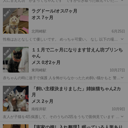
人に甘えん坊 かまってちゃんです ですが引き取った際元々いた猫
ちゃんとストレスでおトイレにおしっこしないので手に負えなくなり
愛知
岡崎市
大門駅
猫
ワクチン
ラグドール/オス/7ヶ月
里親募集しました 去勢済みワクチンも終わってます 最後まで責任
オス 7ヶ月
とって可愛がってくれる方にのみ応募可能...
北岡崎駅
6月25日
性格はおとなしくて優しいです。 めっちゃ可愛い。 なし 以下の場合
は譲渡が難しいです: - 里親が50歳以上の方の場合 - すでに3匹以上の
愛知
岡崎市
北岡崎駅
猫
ラグドール
１１月で二ヶ月になります甘えん坊プリンち
猫を飼っている場合 Ciao ちゅる、ゆでた鶏むね肉、缶詰が好きです。
ゃん
今月中に...
メス 0才2ヶ月
東岡崎駅
10月27日
赤ちゃんの時に迷子で保護 人を怖がらなかったため飼い猫かもと 警察
に届け出済飼い主現れずでした 甘えん坊ちゃんです まだ幼いのでパー
愛知
岡崎市
東岡崎駅
猫
ワクチン
「飼い主様決まりました」姉妹猫ちゃん2カ
ト程度でお母さんが自宅でみてくださるか先住のいるお宅を希望して
月
います 猫ちゃんはサビちゃん...
メス 2ヶ月
南桜井駅
10月9日
友人が子猫を4匹保護して、そのうちの2匹をうちで面倒見ています う
ちは先住猫が2匹いるので飼う事ができないので可愛がってくださる方
愛知
岡崎市
南桜井駅
猫
有無
【実家の押し入れ整理】眠っている人形あり