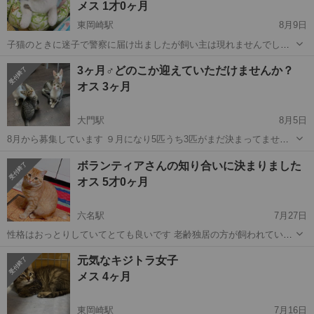
メス 1才0ヶ月
東岡崎駅
8月9日
子猫のときに迷子で警察に届け出ましたが飼い主は現れませんでした
最初は緊張しますが人馴れしています もちろんトイレ完ぺきです 子猫
愛知
岡崎市
東岡崎駅
猫
ワクチン
3ヶ月♂どのこか迎えていただけませんか？
でないのでお留守番もできます 駆虫済 フロントライン済 ワクチン済
オス 3ヶ月
避妊手術済み 3...
大門駅
8月5日
8月から募集しています ９月になり5匹うち3匹がまだ決まってません
②③⑤♂ キジ白。 人慣れしています。 どのこか迎えて頂けませんか？
愛知
岡崎市
大門駅
猫
ワクチン
ボランティアさんの知り合いに決まりました
迷子で保護 警察に届けましたが飼い主は見つかりませんでした 駆虫済
オス 5才0ヶ月
フロントライ...
六名駅
7月27日
性格はおっとりしていてとても良いです 老齢独居の方が飼われていま
したが 施設に入られたため一匹だけになり そのまま暮らしていますが
愛知
岡崎市
六名駅
猫
きなこ
元気なキジトラ女子
1頭飼いだったためボランティア宅は沢山の猫がいてストレスになるあ
メス 4ヶ月
といけないので引き取れずに...
東岡崎駅
7月16日