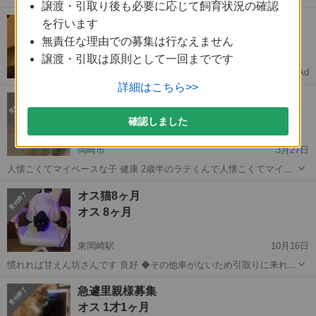
譲渡・引取り後も必要に応じて飼育状況の確認
様々なご事情や環境を承り、家族で熟慮いたしましたところ、今回
愛知
岡崎市
岡崎駅
猫
ラグドール
【実家の押し入れ整理】眠っている人形あり
を行います
は、「現状ペットの飼育無し」の方にしぼらせていただきたく存じま
ませんか？
す。 本猫は、おとな...
無責任な理由での募集は行なえません
状態が悪くてもOK🙆‍♀️査定0円‼️
譲渡・引取は原則として一回までです
Ad
COYASH
詳細はこちら>>
ラテ君
オス 2才6ヶ月
確認しました
岡崎市
3月27日
人懐こくてマイペースな子 健康 2歳半のラテくんで人懐こくてマイペ
ースで日当たりが好きな子です♡私が離婚することになり至急里親に
愛知
岡崎市
猫
2歳
オス猫8ヶ月
なってくれる方募集しております。
オス 8ヶ月
東岡崎駅
10月16日
慣れれば甘えん坊さんです 良好 ◆その他車がないため引取りに来れる
方 早めに引取りに来てくれる方 一生家族として受け入れてくれる方
愛知
岡崎市
東岡崎駅
猫
甘えん坊
急遽里親様募集
オス 1才1ヶ月