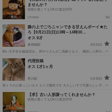
ませんか？
状態が悪くてもOK🙆‍♀️査定0円‼️
Ad
COYASH
膝の上でごろニャンできる甘えんボーイ★た
ろ【9月21日(日)13時～14時30…
オス 9才
東岡崎駅
8月31日
飼い主不在を確認済み。 餌やりさんがご高齢となり、 継続した餌やり
が難しくなった上に 餌やり場であった橋付近で工事が始まり危険のた
愛知
岡崎市
東岡崎駅
猫
キャリア
代理投稿
め、 餌やりさん了承の元保護＆里親募集に至りました。 引っ掻いたり
オス 1才1ヶ月
噛むこともない穏やかの...
男川駅
5月30日
茶トラの人懐っこいオス エイズ陽性です 大人しい子で可愛らしい子で
す 預かって数時間で甘えてくれてます。 我が家の猫ちゃんが威嚇凄く
愛知
岡崎市
男川駅
猫
部屋
【求】古い人形譲ってくれませんか？
て 引き取れず… 1匹だけで 生涯大事にしてくださる方を探しています
状態が悪くてもOK🙆‍♀️査定0円‼️
エイズ陽...