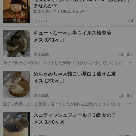
にお譲りします とっても仲良し姉妹の猫ちゃんです 布団に寝ると上に
ませんか？
乗ってきて遊びます とっても...
状態が悪くてもOK🙆‍♀️査定0円‼️
Ad
COYASH
キュートな一ヶ月半ウイルス検査済
メス 0才1ヶ月
東岡崎駅
10月8日
迷子で保護され警察に届けましたが飼い主は現れませんでした まだ幼
くて人馴れも早そうです ノミ・ダニ駆除済 白血病エイズ検査マイナス
愛知
岡崎市
東岡崎駅
猫
ワクチン
めちゃめちゃ人懐こい茶白１歳サム君
ワクチン接種済 医療費用一部ご負担ください お住まいの地域お知らせ
オス 1才0ヶ月
ください お留守番...
東岡崎駅
10月8日
迷子で保護しました警察に届けましたが飼い主は現れませんでした。
とても人懐こいです！ 何か洋猫さんを彷彿させます フロントライン
愛知
岡崎市
東岡崎駅
猫
去勢手術
スコティッシュフォールド 3歳 女の子
ウイルス検査 ワクチン接種済 去勢手術は予定しています 医療費用一
メス 3才0ヶ月
部ご負担ください お...