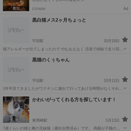
Ad
COYASH
黒白猫メス2ヶ月ちょっと
宇頭駅
10月19日
猫アレルギーが出てしまったので やむおえなく 活発で姉妹で走り回っ
てます！ 壁では爪とぎしません！ 健康すぎてなにより！ 未接種 近況
愛知
岡崎市
宇頭駅
猫
黒白
黒猫のくぅちゃん
報告月一で 身分証明書コピーお互い交換 LINEしてるかたのみで！
宇頭駅
10月12日
1年半見てきましたがワクチンに連れて行ってあげる時間がなくそれは
可哀想だなと募集することにしました 人懐っこい子で スリスリしてき
愛知
岡崎市
宇頭駅
猫
ワクチン
かわいがってくれる方を探しています！
て甘えん坊です！ 出産経験あるこです ちょっと1歳半にしては小さめ
です 健子 ワク...
東岡崎駅
5月13日
7歳くらいの雄と雌の兄妹猫（避妊去勢済み）です。 両親が子猫のこ