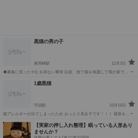
黒猫の男の子
東岡崎駅
12月3日
◆募集に至ったやむを得ない事情 以前、捨て猫を保護して我が家で大
きくなるまで育て こちらのサイトにて里親さんを募集してお譲りした
愛知
岡崎市
東岡崎駅
猫
去勢手術
1歳黒猫
ルビーくんといいます。 が、その方にちゃんとしたお世話をしてもら
えずに また引き取ってきました...
宇頭駅
10月19日
猫アレルギーが出てしまったため おっとり系女子です！！！ 寝床を見
つけたら常に寝てる感じです！ ちょっと小さめですが健康です！ 未接
愛知
岡崎市
宇頭駅
猫
黒猫
【実家の押し入れ整理】眠っている人形あり
種 できたら子供猫と引き取りお願いします！ 1匹でもかまわないです
ませんか？
近況報告...
状態が悪くてもOK🙆‍♀️査定0円‼️