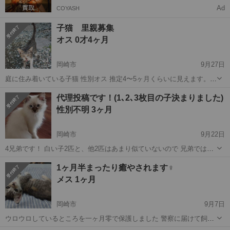
Ad
COYASH
子猫 里親募集
オス 0才4ヶ月
岡崎市
9月27日
庭に住み着いている子猫 性別オス 推定4〜5ヶ月くらいに見えます。
人懐っこく、触ればゴロゴロ、抱っこも可能です。犬は苦手なようで
愛知
岡崎市
猫
去勢手術
代理投稿です！(1､2､3枚目の子決まりました)
す。 ノミ・ダニ薬済 痩せてはいますが、毛並みは大変きれいです。
性別不明 3ヶ月
怪我は現在な...
岡崎市
9月22日
4兄弟です！ 白い子2匹と、他2匹はあまり似ていないので 兄弟ではな
いかもしれませんが… 4匹ともとても仲良しで、よくじゃれて遊んで
愛知
岡崎市
猫
健康状態
1ヶ月半まったり癒やされます♀
います！ 1枚目の子と3枚目の子はおそらく女の子で 2枚目と4枚目の
メス 1ヶ月
子はおそらく男の子かと思...
岡崎市
9月7日
ウロウロしているところを一ヶ月零で保護しました 警察に届けて飼い
主を待ちましたが現れませんでした 可愛らしくまったり寛いでいると