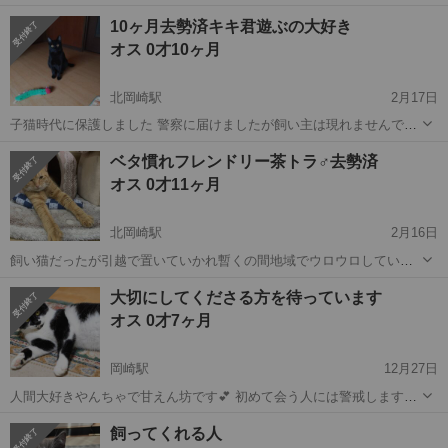
時にこちらで募集をしても御縁が無く里親さまが決まらないまま2歳に
愛知
岡崎市
猫
去勢手術
10ヶ月去勢済キキ君遊ぶの大好き
なりました 幼いたまこから二歳のたまこに写真差し替えました たまこ
オス 0才10ヶ月
が暮らしているいるお家...
北岡崎駅
2月17日
子猫時代に保護しました 警察に届けましたが飼い主は現れませんでし
た 現在ボランティア宅にて過ごしていますが老猫ばかりで遊びたいキ
愛知
岡崎市
北岡崎駅
猫
ワクチン
ベタ慣れフレンドリー茶トラ♂去勢済
キ君は相手にしてもらえません またボランティアも捕獲に忙しくあま
オス 0才11ヶ月
り相手にしてあげれません 普...
北岡崎駅
2月16日
飼い猫だったが引越で置いていかれ暫くの間地域でウロウロしている
所を保護しました 警察に届けましたが飼い主は現れませんでした オ
愛知
岡崎市
北岡崎駅
猫
去勢手術
大切にしてくださる方を待っています
ス、去勢手術、ワクチン、血液検査、ノミダニ駆除 済み。 性格 人が
オス 0才7ヶ月
大好きで、直ぐに膝の上にのり...
岡崎駅
12月27日
人間大好きやんちゃで甘えん坊です💕 初めて会う人には警戒しますが
ご飯とおやつですぐに慣れますよ🤭 （保護後1週間で人慣れです） 足
愛知
岡崎市
岡崎駅
猫
人間
飼ってくれる人
にスリスリ🎶 手をペロペロと甘噛してきます💕 甘えたいときは横に来