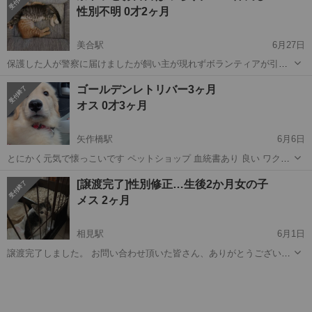
性別不明 0才2ヶ月
ッシュフォールドもい...
美合駅
6月27日
保護した人が警察に届けましたが飼い主が現れずボランティアが引き
取りました ♀茶トラ♂グレーの二匹 とても仲良しです 只今2ヶ月フー
愛知
岡崎市
美合駅
猫
仲良し
ゴールデンレトリバー3ヶ月
ドもしっかり食べています 2匹で遊びながら育つと良い子になるので2
オス 0才3ヶ月
匹で飼育してくださるかた...
矢作橋駅
6月6日
とにかく元気で懐っこいです ペットショップ 血統書あり 良い ワクチ
ン2回済です
愛知
岡崎市
矢作橋駅
猫
ゴールデンレトリバー
[譲渡完了]性別修正…生後2か月女の子
メス 2ヶ月
相見駅
6月1日
譲渡完了しました。 お問い合わせ頂いた皆さん、ありがとうございま
した！ 推定生後2か月 オス→メスでした。 美人さんです。 よく鳴い
愛知
岡崎市
相見駅
猫
去勢手術
て元気！ 保護したばかりなので痩せてます。 ただカリカリも食べられ
るくらいに成長していま...