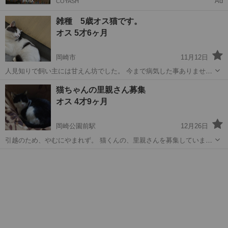
Ad
COYASH
雑種 5歳オス猫です。
オス 5才6ヶ月
岡崎市
11月12日
人見知りで飼い主には甘えん坊でした。 今まで病気した事ありませ
ん。
愛知
岡崎市
猫
5歳
猫ちゃんの里親さん募集
オス 4才9ヶ月
岡崎公園前駅
12月26日
引越のため、やむにやまれず。 猫くんの、里親さんを募集していま
す。 男の子 5歳9ヶ月 虚勢手術済み 6ヶ月の時 甘えん坊、抱っ
愛知
岡崎市
岡崎公園前駅
猫
ドライ
こ、散歩が大好き、キャットフードはドライ、ウェットともに食べま
す。 すこぶる健康 体...