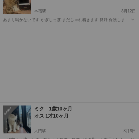
本宿駅
8月12日
あまり鳴かないです かぎしっぽ まだじゃれ着きます 良好 保護しまし
たが 私の喘息が悪化し入退院を 繰り返すようになり 最後まで可愛が
愛知
岡崎市
本宿駅
猫
かぎしっぽ
ってくださる ご家族を募集することになりました
ミク 1歳10ヶ月
オス 1才10ヶ月
大門駅
8月6日