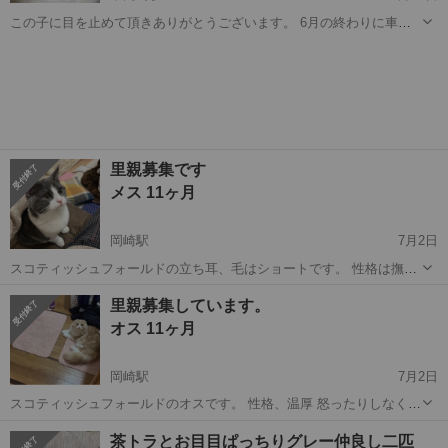
この子に目を止めて頂きありがとうございます。 6月の終わりに車の
エンジンルームから救出した子です。 最初は威嚇していましたが、今
愛知
岡崎市
東岡崎駅
猫
健康状態
では人を気にすることなく元気いっぱいに遊び回っています。 慣れる
のも早いです。 お部屋で...
里親募集です
メス 11ヶ月
岡崎駅
7月2日
スコティッシュフォールドの立ち耳、毛はショートです。 性格は撫で
られるのが好きで人懐こく好奇心旺盛です。 避妊済み、ワクチン済
愛知
岡崎市
岡崎駅
猫
スコティッシュフォールド
里親募集しています。
み、エイズなし、健康です。 兄弟猫のスコティッシュフォールドの折
オス 11ヶ月
れ耳ロング毛も居ますので良かっ...
岡崎駅
7月2日
スコティッシュフォールドのオスです。 性格、温厚 怒ったりしなく、
だいたいいつも寝ています。 垂れ耳、毛はロングです。 去勢、ワクチ
愛知
岡崎市
岡崎駅
猫
スコティッシュフォールド
茶トラとお目目ぱっちりグレー仲良し二匹
ン済み エイズなしです。 兄弟猫のメス猫、立ち耳ショートのスコティ