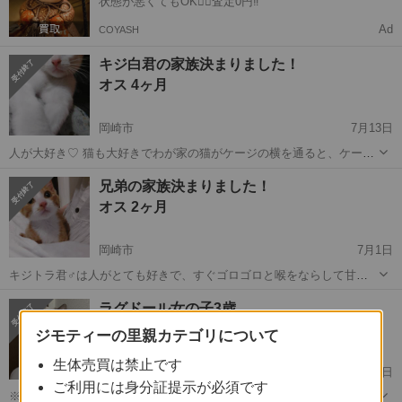
状態が悪くてもOK🙆‍♀️査定0円‼️
Ad
COYASH
キジ白君の家族決まりました！
オス 4ヶ月
岡崎市
7月13日
人が大好き♡ 猫も大好きでわが家の猫がケージの横を通ると、ケージ
からてを出してかまってぇーと遊びを要求！ 抱っこ大好きで膝の上で
愛知
岡崎市
猫
去勢手術
兄弟の家族決まりました！
毛繕いし寝ちゃったりします。 ・アドボケート2回済み ・検便検査 ・
オス 2ヶ月
エイズ白血病検査 ・ワクチ...
岡崎市
7月1日
キジトラ君♂️は人がとても好きで、すぐゴロゴロと喉をならして甘え
て来ます。 ※猫風邪で片面が涙出ています。薬で治療中です。 茶白君
愛知
岡崎市
猫
去勢手術
ラグドール女の子3歳
♂️はおっとり穏やかな子で、剥げを食べらても抵抗しない平和主義(笑)
メス 3才10ヶ月
健康状態 ご飯も沢...
ジモティーの里親カテゴリについて
生体売買は禁止です
岡崎駅
4月14日
ご利用には身分証提示が必須です
※4/15 09：05更新。 多くのご応募誠に有難うございます。 皆様の