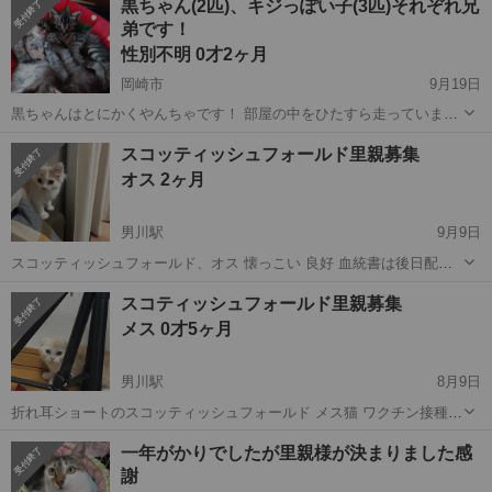
黒ちゃん(2匹)、キジっぽい子(3匹)それぞれ兄
状が悪化したため、家猫で受け入れていただける方を募集します。 引
弟です！
き取り後病院で診ていただき、 大き...
性別不明 0才2ヶ月
岡崎市
9月19日
黒ちゃんはとにかくやんちゃです！ 部屋の中をひたすら走っています
笑 キジちゃん達はやんちゃとまではいかないですが 兄弟3匹で遊んだ
愛知
岡崎市
猫
キジ
スコッティッシュフォールド里親募集
り、黒ちゃんと遊んだりしています！ 保護してから2～3週間程経ちま
オス 2ヶ月
すが 特に健康状態は問題な...
男川駅
9月9日
スコッティッシュフォールド、オス 懐っこい 良好 血統書は後日配送
できます。 近くまで迎えに来てくれる方お願いします。
愛知
岡崎市
男川駅
猫
スコティッシュフォールド里親募集
メス 0才5ヶ月
男川駅
8月9日
折れ耳ショートのスコッティッシュフォールド メス猫 ワクチン接種済
み 大人しいです。 血統書付き 良好 ◆その他
愛知
岡崎市
男川駅
猫
スコティッシュフォールド
一年がかりでしたが里親様が決まりました感
謝