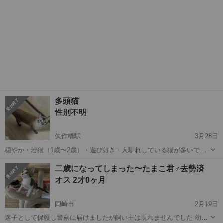
多頭猫
性別不明
矢作橋駅
3月28日
穏やか・若猫（1歳〜2歳）・遊び好き・人馴れしている猫が多いで
す。 健康状態は良好、全頭基礎医療を受けてから譲渡会に出しており
愛知
岡崎市
矢作橋駅
猫
健康状態
二歳になってしまった〜たまこ君♂去勢済
ます。 不妊・ウイルス検査・駆虫・3種混合ワクチン他獣医師の判断
オス 2才0ヶ月
に応じて追加医療。 市内にて多...
岡崎市
2月19日
迷子として保護し警察に届けましたが飼い主は現れませんでした 幼き