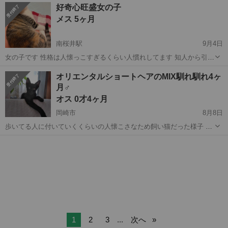
愛知
岡崎市
猫
男性
好奇心旺盛女の子
ころを見ているだけでも癒やされます 初対面から抱っこさせてくれま
メス 5ヶ月
した フロントライン駆虫...
南桜井駅
9月4日
女の子です 性格は人懐っこすぎるくらい人慣れしてます 知人から引き
取り我が家に来て２０日くらい経ちますが、先住ちゃんがおっとりし
愛知
岡崎市
南桜井駅
猫
性格
オリエンタルショートヘアのMIX馴れ馴れ4ヶ
た性格なのでどうにも相性が合わず 先住ちゃんを優先したいので家族
月♂
で話合った結果、どなたか生涯可愛...
オス 0才4ヶ月
岡崎市
8月8日
歩いてる人に付いていくくらいの人懐こさなため飼い猫だった様子 警
察に届け出ましたが飼い主は現れませんでした ワクチンに行ったら獣
愛知
岡崎市
猫
戸建て
医さんに オリエンタルショートヘアのMIXと言われました 尻尾が曲が
っているため捨てられたので...
1
2
3
...
次へ