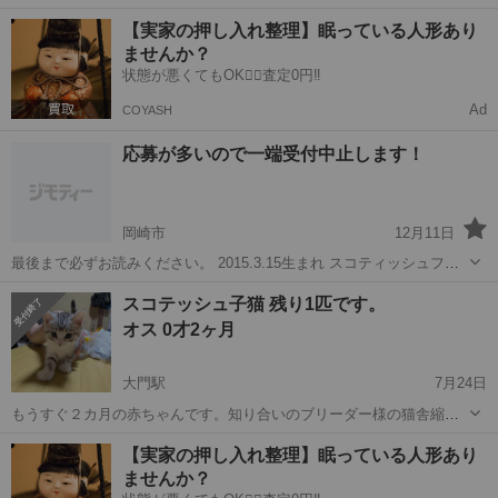
ろに貰い受け、実家でかわいがっていましたが、 2人とも他界したた
愛知
岡崎市
東岡崎駅
猫
肉球
【実家の押し入れ整理】眠っている人形あり
め、代わりにかわいがってくれる方を探しています。 2匹とも最初は
ませんか？
やや人見知り（怖がり）です...
状態が悪くてもOK🙆‍♀️査定0円‼️
Ad
COYASH
応募が多いので一端受付中止します！
岡崎市
12月11日
最後まで必ずお読みください。 2015.3.15生まれ スコティッシュフォ
ールド 女の子 最初は人見知りしますが、すぐに甘えてきます。大人し
愛知
岡崎市
猫
譲り
スコテッシュ子猫 残り1匹です。
くておっとりした子です。 これまでに大きな病気や怪我は一度もあ...
オス 0才2ヶ月
大門駅
7月24日
もうすぐ２カ月の赤ちゃんです。知り合いのブリーダー様の猫舎縮小
の為、今回に限りお迎えいただける方を募集しております。ときたま
愛知
岡崎市
大門駅
猫
健康状態
【実家の押し入れ整理】眠っている人形あり
近況報告ができるかた、やりとりが途切れてしまうかたは、ごめんな
ませんか？
さい。 ペットを飼うことに対してご家族...