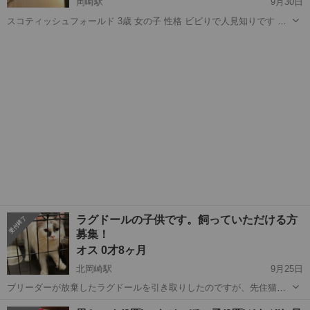
岡崎駅
9月30日
スコティッシュフォールド 3歳 女の子 性格 ビビりで人見知りです た
まに近寄ってきた時にゆっくりなでてあげるとスーパー甘えん坊にな
愛知
岡崎市
岡崎駅
猫
スコティッシュフォールド
ってベッタリです 健康です 避妊手術まだしてないです 他の猫にいじ
められるので、多頭飼...
ラグドールの子供です。飼っていただける方
募集！
オス 0才8ヶ月
北岡崎駅
9月25日
ブリーダーが放棄したラグドールを引き取りしたのですが、先住猫が
荒れてしまい食事をしなくなってしまった事と、子供のアレルギー症
愛知
岡崎市
北岡崎駅
猫
性格