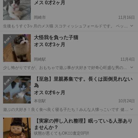
メス 0才2ヶ月
たり膝に乗ったり💓 爪...
岡崎市
11月16日
生後もうすぐ3ヶ月のメス猫 スコティッシュフォールドです。 ペット
ショップで3週間前に購入しました。 噛んだりはしません。 鳴くこと
愛知
岡崎市
猫
ワクチン
大怪我を負った子猫
もめったにないです。 好奇心旺盛な方で何かしていると近づいてきま
オス 0才3ヶ月
す。 家族に猫が...
岡崎駅
11月4日
少し怖がりですが、おもちゃで遊ぶ事が大好きで好奇心旺盛な男の子
です。 撫でられるのが好きで、手を近づけると顔を全力で押し当てて
愛知
岡崎市
岡崎駅
猫
子猫
【至急】里親募集です。長くは面倒見れない
くる甘えん坊なところもあります 顔、手足に怪我（下記参照）はあり
為
ますが、食欲旺盛で...
オス 0才6ヶ月
本宿駅
10月24日
遊ぶの大好き！良く食べ良く寝る子たち！みんな人懐っこいです 健康
状態は良好です ノミ、ダニはいないです 野良猫が家の庭で産んだみた
愛知
岡崎市
本宿駅
猫
去勢手術
【実家の押し入れ整理】眠っている人形あり
いだけど親猫が戻って来なくなり家で保護をしました 既に家にも猫が
ませんか？
いて飼えないので里親募集し...
状態が悪くてもOK🙆‍♀️査定0円‼️