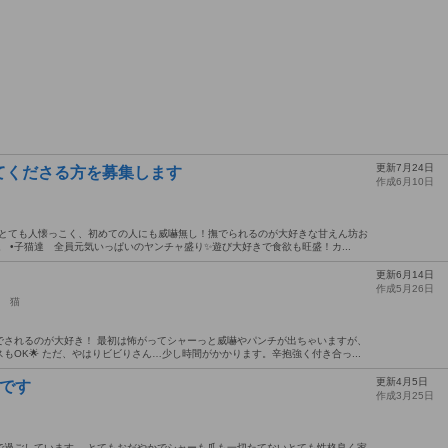
更新7月24日
てくださる方を募集します
作成6月10日
。とても人懐っこく、初めての人にも威嚇無し！撫でられるのが大好きな甘えん坊お
 •子猫達 全員元気いっぱいのヤンチャ盛り✨遊び大好きで食欲も旺盛！カ...
更新6月14日
作成5月26日
猫
でされるのが大好き！ 最初は怖がってシャーっと威嚇やパンチが出ちゃいますが、
OK🌟 ただ、やはりビビりさん…少し時間がかかります。辛抱強く付き合っ...
更新4月5日
です
作成3月25日
で過ごしています。 とてもおだやかでシャーも爪も一切たてないとても性格良く家