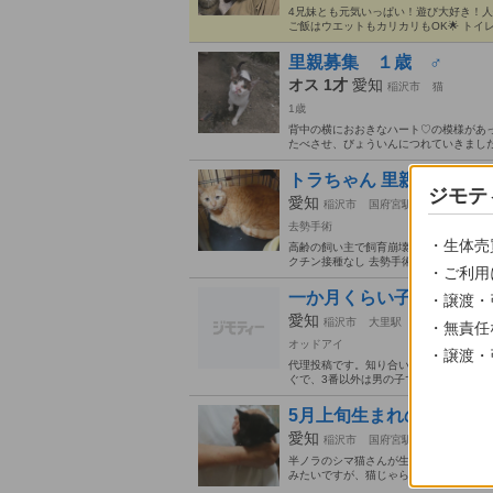
4兄妹とも元気いっぱい！遊び大好き！
ご飯はウエットもカリカリもOK🌟 トイ
里親募集 １歳 ♂
オス 1才
愛知
稲沢市
猫
1歳
背中の横におおきなハート♡の模様があっ
たべさせ、びょういんにつれていきました
トラちゃん 里親募集！
ジモテ
愛知
稲沢市
国府宮駅
猫
去勢手術
・生体売
高齢の飼い主で飼育崩壊しており里親を探
クチン接種なし 去勢手術済み 高齢の両親
・ご利用
一か月くらい子猫
・譲渡・
愛知
稲沢市
大里駅
猫
・無責任
オッドアイ
・譲渡・
代理投稿です。知り合いのお宅で生まれ
ぐで、3番以外は男の子です。 たまに小さ
5月上旬生まれの黒猫の子
愛知
稲沢市
国府宮駅
猫
半ノラのシマ猫さんが生みました。飼い主
みたいですが、猫じゃらしに食いつきます