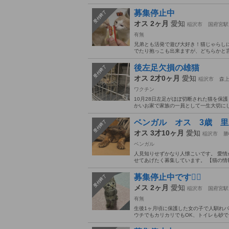
募集停止中
受付終了
オス 2ヶ月
愛知
稲沢市
国府宮駅
有無
兄弟とも活発で遊び大好き！猫じゃらしに
でたり抱っこも出来ますが、どちらかと言
後左足欠損の雄猫
受付終了
オス 2才0ヶ月
愛知
稲沢市
森
ワクチン
10月28日左足がほぼ切断された猫を保
かいお家で家族の一員として一生大切にし
ベンガル オス 3歳 
受付終了
オス 3才10ヶ月
愛知
稲沢市
勝
ベンガル
人見知りせずかなり人懐こいです。 愛情
せてあげたく募集しています。 【猫の情報
募集停止中です🙇‍♂️
受付終了
メス 2ヶ月
愛知
稲沢市
国府宮駅
有無
生後1ヶ月頃に保護した女の子で人馴れバ
ウチでもカリカリでもOK、トイレも砂でし