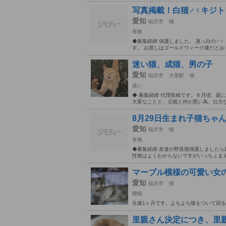
写真掲載！白猫♂♀キジト
愛知
稲沢市
猫
有無
◆募集経緯 保護しました。 真っ白の♂♀
す。 お渡しはゴールドウィーク後だとおも
迷い猫、成猫、男の子
愛知
稲沢市
大里駅
猫
迷い
◆ 募集経緯 代理投稿です。８月頃、庭
大変なことと、元猫と仲が悪い為、仕方なく
8月29日生まれ子猫ちゃ
愛知
稲沢市
猫
有無
◆募集経緯 友達が野良猫保護しましたら
性格はよくわからないですがいっちょまえに
マーブル模様の可愛い女
愛知
稲沢市
猫
模様
生後1ヶ月です。よちよち後をついて回る
里親さん決定につき、里親