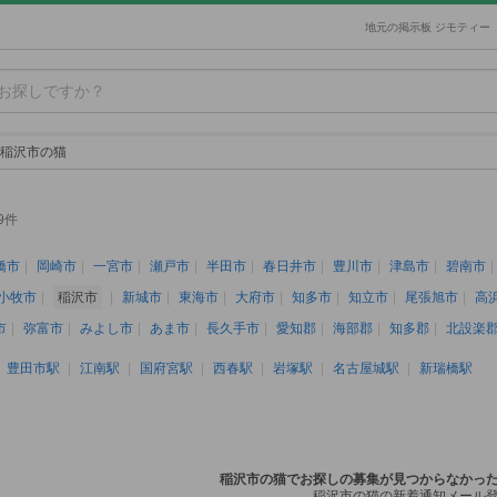
地元の掲示板 ジモティー
稲沢市の猫
9件
橋市
岡崎市
一宮市
瀬戸市
半田市
春日井市
豊川市
津島市
碧南市
小牧市
稲沢市
新城市
東海市
大府市
知多市
知立市
尾張旭市
高
市
弥富市
みよし市
あま市
長久手市
愛知郡
海部郡
知多郡
北設楽
豊田市駅
江南駅
国府宮駅
西春駅
岩塚駅
名古屋城駅
新瑞橋駅
稲沢市の猫でお探しの募集が見つからなかっ
稲沢市の猫の新着通知メール