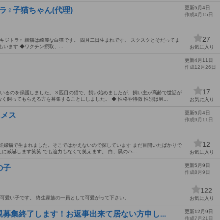
更新5月4日
ラ♀子猫ちゃん(代理)
作成4月15日
27
 キジトラ♀ 親猫は綺麗な白猫です。 四月二日生まれです。 スクスクとそだってま
います ◆ワクチン摂取、...
お気に入り
更新4月11日
作成12月26日
17
にいるのを保護しました。３匹目の猫で、飼い始めましたが、飼い主が高齢で世話が
飼ってもらえる方を募集することにしました。 ◆ 性格や特徴 性別は男...
お気に入り
更新5月4日
んメス
作成9月11日
12
妊婦猫で生まれました。そこではかえないので探しています まだ目開いたばかりで
威嚇します笑笑 でも迫力もなくて笑えます。 白、黒のハ...
お気に入り
更新5月9日
の子
作成8月9日
122
可愛い子です。 終生家族の一員として可愛がって下さい。
お気に入り
更新12月9日
募集終了します！お返事出来て居ない方申し...
作成7月21日