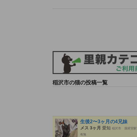
稲沢市の猫の投稿一覧
生後2〜3ヶ月の4兄妹
メス 3ヶ月
愛知
稲沢市
国府宮駅
有無