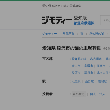
愛知県 稲沢市の猫の里親募集
愛知版
都道府県選択
ジモティー
里親募集
猫
愛知県の猫
愛知県 稲沢市の猫の里親募集
全14
市区郡
：
愛知県の猫
名古屋市
豊
犬山市
常滑市
江南市
愛西市
清須市
北名古屋
駅
：
七宝駅
山口駅
安城駅
投稿者
：
猫の全て
個人
法人