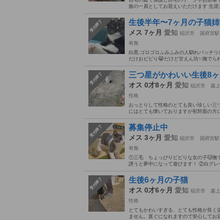
族の一員としてお迎えいただけます 生涯
生後半年〜7ヶ月の子猫
受付終了
メス 7ヶ月
愛知
稲沢市
国府宮駅
有無
白黒:ゴロゴロふみふみの人馴れバッチリの
だけおビビり😹だけど甘えん坊✨撫でら
三つ星がかわいい生後8
受付終了
オス 0才8ヶ月
愛知
稲沢市
森
性格
おっとりして性格のとても良い珍しい三つ
にはとても懐いておりますが初対面の方に
募集停止中
受付終了
メス 3ヶ月
愛知
稲沢市
国府宮駅
有無
①三毛 ちょっぴりビビりな女の子😽撫
誘うと夢中になって遊びます！ ②白グレー
生後6ヶ月の子猫
受付終了
オス 0才6ヶ月
愛知
稲沢市
森
性格
とてもかわいすぎる、とても性格が良く
ません。直ぐになれますので安心してお迎