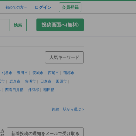
ログイン
会員登録
初めての方へ
投稿画面へ(無料)
検索
人気キーワード
刈谷市
豊田市
安城市
西尾市
蒲郡市
浜市
岩倉市
豊明市
日進市
田原市
郡
西春日井郡
丹羽郡
額田郡
路線・駅から選ぶ
た方
新着投稿の通知をメールで受け取る
登録