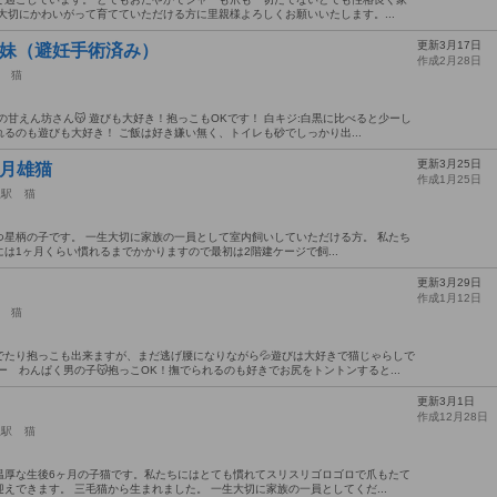
大切にかわいがって育てていただける方に里親様よろしくお願いいたします。...
更新3月17日
姉妹（避妊手術済み）
作成2月28日
猫
甘えん坊さん😽 遊びも大好き！抱っこもOKです！ 白キジ:白黒に比べると少ーし
れるのも遊びも大好き！ ご飯は好き嫌い無く、トイレも砂でしっかり出...
更新3月25日
ヶ月雄猫
作成1月25日
上駅
猫
星柄の子です。 一生大切に家族の一員として室内飼いしていただける方。 私たち
は1ヶ月くらい慣れるまでかかりますので最初は2階建ケージで飼...
更新3月29日
作成1月12日
猫
でたり抱っこも出来ますが、まだ逃げ腰になりながら💦遊びは大好きで猫じゃらしで
 わんぱく男の子😽抱っこOK！撫でられるのも好きでお尻をトントンすると...
更新3月1日
作成12月28日
上駅
猫
温厚な生後6ヶ月の子猫です。私たちにはとても慣れてスリスリゴロゴロで爪もたて
えできます。 三毛猫から生まれました。 一生大切に家族の一員としてくだ...