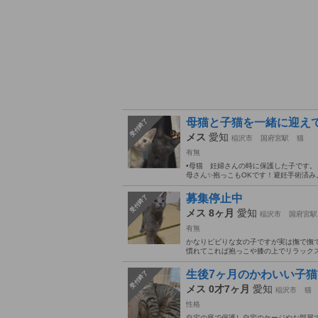
母猫と子猫を一緒に迎え
受付終了
メス
愛知
稲沢市
国府宮駅
猫
有無
•母猫 妊婦さんの時に保護した子です
母さん✨抱っこもOKです！避妊手術済み。
募集停止中
受付終了
メス 8ヶ月
愛知
稲沢市
国府宮駅
有無
かなりビビりな女の子ですが実は撫で撫
慣れてこれば抱っこや膝の上でリラックスも
生後7ヶ月のかわいい子猫
受付終了
メス 0才7ヶ月
愛知
稲沢市
猫
性格
自宅の庭で保護し自宅のケージやお部屋