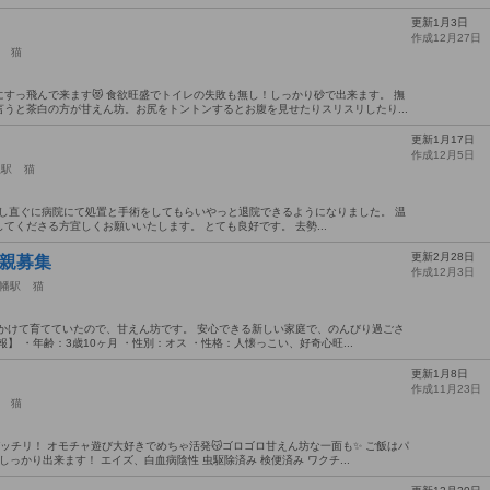
更新1月3日
作成12月27日
猫
すっ飛んで来ます😻 食欲旺盛でトイレの失敗も無し！しっかり砂で出来ます。 撫
うと茶白の方が甘えん坊。お尻をトントンするとお腹を見せたりスリスリしたり...
更新1月17日
作成12月5日
上駅
猫
護し直ぐに病院にて処置と手術をしてもらいやっと退院できるようになりました。 温
てくださる方宜しくお願いいたします。 とても良好です。 去勢...
更新2月28日
里親募集
作成12月3日
幡駅
猫
かけて育てていたので、甘えん坊です。 安心できる新しい家庭で、のんびり過ごさ
】 ・年齢：3歳10ヶ月 ・性別：オス ・性格：人懐っこい、好奇心旺...
更新1月8日
作成11月23日
猫
ッチリ！ オモチャ遊び大好きでめちゃ活発😽ゴロゴロ甘えん坊な一面も✨ ご飯はパ
っかり出来ます！ エイズ、白血病陰性 虫駆除済み 検便済み ワクチ...