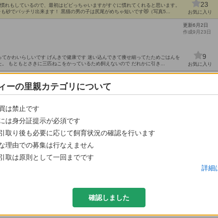
23
人慣れもしているので、最初はビビっちゃいますがすぐに慣れてくれると思います。
レも砂でバッチリ出来ます！ 黒猫の男の子は尻尾がめちゃ短いです😻（写真5...
お気に入り
更新6月2日
作成9月23日
9
てかわいらしいです げんきで健康です 迷い込んできて痩せ細ってたためごはんを
。 もともとさきに三匹ねこをかっているため飼えないので だれかに引き...
お気に入り
更新7月17日
作成7月17日
ィーの里親カテゴリについて
13
買は禁止です
しております。 体は大きいですが、小心者です。 8才 オスです。 尿路結石あり ワ
が飼っておりましたが父が病気になり ...
お気に入り
には身分証提示が必須です
更新8月7日
引取り後も必要に応じて飼育状況の確認を行います
作成7月27日
な理由での募集は行なえません
引取は原則として一回までです
22
てしまい、ネット環境がないので頼まれました。家ネコの子です みんな尻尾まっす
詳細
くシャーってゆいますが可愛いです、それがまた笑笑 歯も生えてき...
お気に入り
更新5月4日
猫です。他の四匹の子達は無事に引き渡すこ...
作成6月12日
確認しました
さんから了承済み。 目やにや鼻水もなく元気です。 わりとひとりでいるのが好き
30
。抱っこも出来ます。普通に触れるようになりました。 病院に診察...
お気に入り