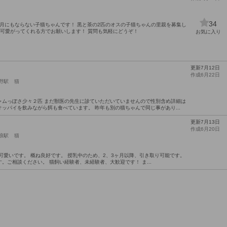
34
ヶ月にもならない子猫ちゃんです！ 黒と茶の2匹のオスの子猫ちゃんの里親を募集し
り可愛がってくれる方でお願いします！ 質問も気軽にどうぞ！
お気に入り
更新7月12日
作成6月22日
野駅
猫
ャムっぽさ少々２匹 まだ獣医の先生に診ていただいていませんので性別含め詳細は
ッパイを飲みながら餌も食べています。 昨年も別の猫ちゃんで同じ事があり...
更新7月13日
作成6月20日
浪駅
猫
可愛いです。 概ね良好です。 授乳中のため、2、3ヶ月以降、引き取り可能です。
。ご相談ください。 猫飼い経験者、未経験者、大歓迎です！ ま...