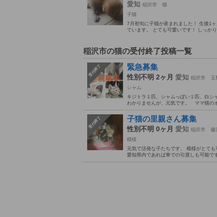
愛知
稲沢市
猫
子猫
7月初旬に子猫が産まれました！ 生後1
ています。 とても可愛いです！ しっか
稲沢市の猫の受付終了投稿一覧
緊急募集
受付終了
性別不明 2ヶ月
愛知
稲沢市
玉
シャム
キジトラ１匹、シャムっぽい１匹、白シ
わかりませんが、元気です。 ママ猫のオ
子猫の里親さん募集
受付終了
性別不明 0ヶ月
愛知
稲沢市
藤
模様
元気で活発な子たちです。 模様がとても
愛知県内であれば車での引渡しも可能です